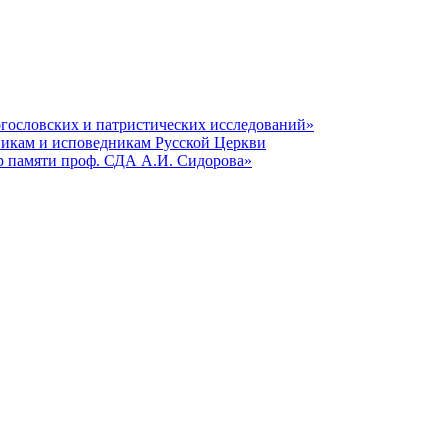
гословских и патристических исследований»
никам и исповедникам Русской Церкви
р памяти проф. СДА А.И. Сидорова»