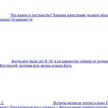
Что важно в пастырстве? Какими качествами должен обла
хона (Агрикова) (в
Когда мне было лет 8–10, я на каникулах тайком от родны
Кострицей, которая всю жизнь искала Бога.
 2
Встреча актрисы театра и кино 
естного Просветительского проекта с Финансовым университетом.