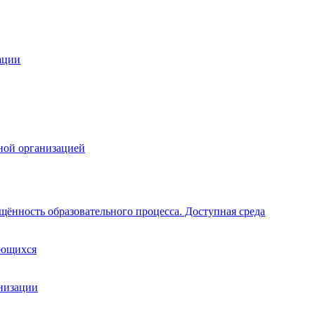
ации
ной организацией
щённость образовательного процесса. Доступная среда
ающихся
анизации