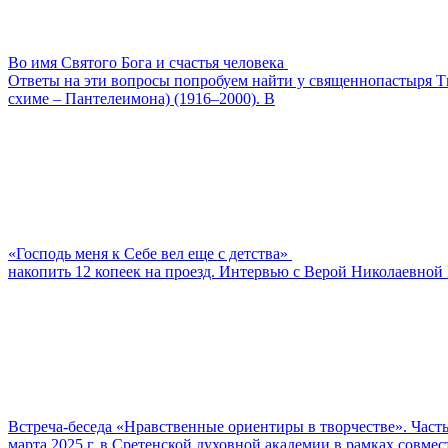
Во имя Святого Бога и счастья человека
Ответы на эти вопросы попробуем найти у священнопастыря Ти
схиме – Пантелеимона) (1916–2000). В
«Господь меня к Себе вел еще с детства»
накопить 12 копеек на проезд. Интервью с Верой Николаевной 
Встреча-беседа «Нравственные ориентиры в творчестве». Часть
марта 2025 г. в Сретенской духовной академии в рамках совм