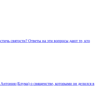
остичь святости? Ответы на эти вопросы дают те, кто
нтония (Блума) о священстве, которыми он делился в