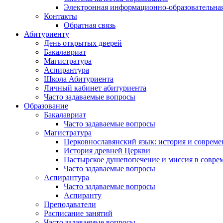
Электронная информационно-образовательная
Контакты
Обратная связь
Абитуриенту
День открытых дверей
Бакалавриат
Магистратура
Аспирантура
Школа Абитуриента
Личный кабинет абитуриента
Часто задаваемые вопросы
Образование
Бакалавриат
Часто задаваемые вопросы
Магистратура
Церковнославянский язык: история и совреме
История древней Церкви
Пастырское душепопечение и миссия в совре
Часто задаваемые вопросы
Аспирантура
Часто задаваемые вопросы
Аспиранту
Преподаватели
Расписание занятий
Часто задаваемые вопросы