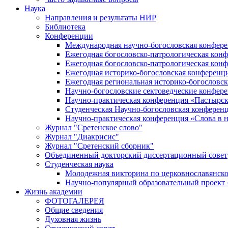
Наука
Направления и результаты НИР
Библиотека
Конференции
Международная научно-богословская конфер
Ежегодная богословско-патрологическая кон
Ежегодная богословско-патрологическая кон
Ежегодная историко-богословская конференц
Ежегодная региональная историко-богословс
Научно-богословские сектоведческие конфер
Научно-практическая конференция «Пастырск
Студенческая Научно-богословская конферен
Научно-практическая конференция «Cлова в н
Журнал "Сретенское слово"
Журнал "Диакрисис"
Журнал "Сретенский сборник"
Объединенный докторский диссертационный совет
Студенческая наука
Молодежная викторина по церковнославянско
Научно-популярный образовательный проект
Жизнь академии
ФОТОГАЛЕРЕЯ
Общие сведения
Духовная жизнь