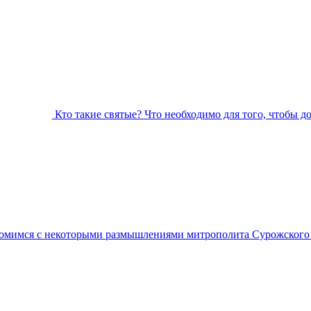
Кто такие святые? Что необходимо для того, чтобы д
омимся с некоторыми размышлениями митрополита Сурожского А