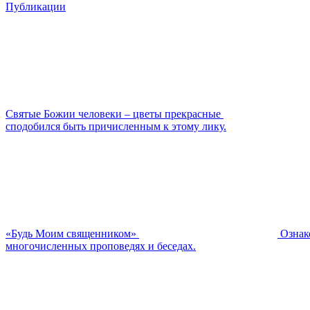
Публикации
Святые Божии человеки – цветы прекрасные
сподобился быть причисленным к этому лику.
«Будь Моим священником»
Ознак
многочисленных проповедях и беседах.