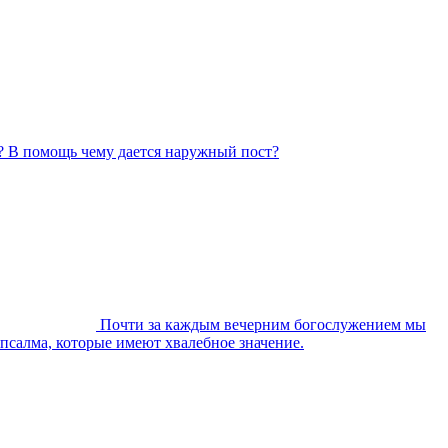
? В помощь чему дается наружный пост?
Почти за каждым вечерним богослужением мы
 псалма, которые имеют хвалебное значение.