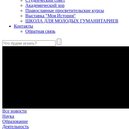
Студенческий совет
Академический хор
Православные просветительские курсы
Выставка "Моя История"
ШКОЛА ДЛЯ МОЛОДЫХ ГУМАНИТАРИЕВ
Контакты
Обратная связь
Святые страстотерпцы Борис и Глеб: к истории канонизации и
Первыми русскими святыми, прославленными Церковью, стали 
Праведный Феодор Ушаков: «Смерть предпочитаю я бесчестн
В Федоре Ушакове гармонично соединились железная дисциплин
истинного молитвенника.
Этимология имени Исидора Севильского и передача греко-римс
Анализ наиболее известного произведения епископа Севильи р
представления о мире и обществе того времени.
Пророк Иезекииль: три важных урока от святого
Пророк Иезекииль жил задолго до Рождества Христова, но уже т
Предназначение человека в отношении к окружающему миру
Человек, в определенном смысле, является формирующим прин
Все новости
Наука
Образование
Деятельность