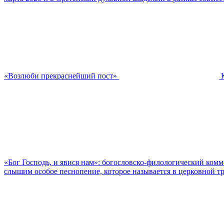
«Возлюби прекраснейший пост»
«Бог Господь, и явися нам»: богословско-филологический ком
слышим особое песнопение, которое называется в церковной тр