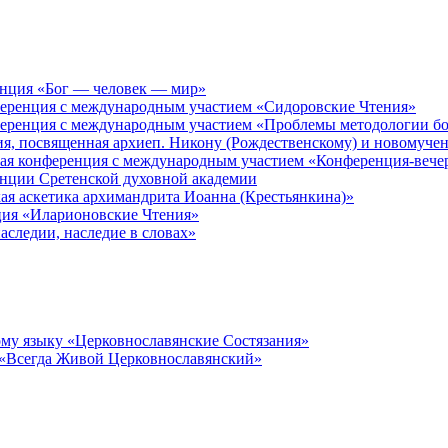
енция «Бог — человек — мир»
ференция с международным участием «Сидоровские Чтения»
ференция с международным участием «Проблемы методологии бо
ия, посвященная архиеп. Никону (Рождественскому) и новомуче
кая конференция с международным участием «Конференция-вече
енции Сретенской духовной академии
ая аскетика архимандрита Иоанна (Крестьянкина)»
ция «Иларионовские Чтения»
аследии, наследие в словах»
му языку «Церковнославянские Состязания»
 «Всегда Живой Церковнославянский»