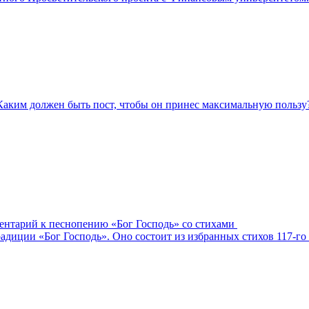
Каким должен быть пост, чтобы он принес максимальную пользу
ментарий к песнопению «Бог Господь» со стихами
адиции «Бог Господь». Оно состоит из избранных стихов 117-го