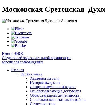
Московская Сретенская
Духо
Вход в ЭИОС
Сведения об образовательной организации
версия для слабовидящих
Главная
Об Академии
Академия сегодня
История академии
Священномученик Иларион
Основополагающие документы
Образовательная деятельность
Социально-воспитательная работа
Сотрудничество