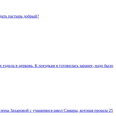
дать пастырь добрый?
х ездила в церковь. К поездкам я готовилась заранее, надо было
Елены Захаровой с учащимися школ Самары, которая прошла 25