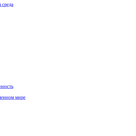
 среда
нность
менном мире