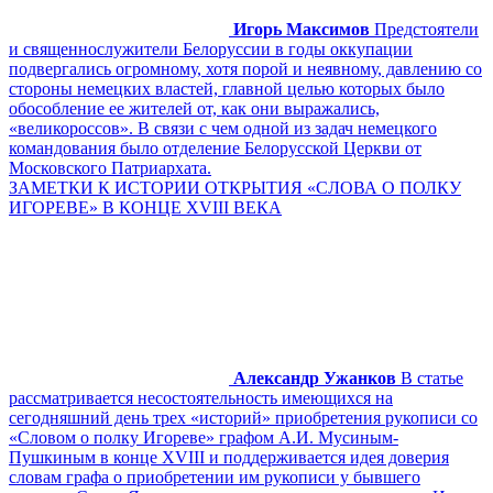
Игорь Максимов
Предстоятели
и священнослужители Белоруссии в годы оккупации
подвергались огромному, хотя порой и неявному, давлению со
стороны немецких властей, главной целью которых было
обособление ее жителей от, как они выражались,
«великороссов». В связи с чем одной из задач немецкого
командования было отделение Белорусской Церкви от
Московского Патриархата.
ЗАМЕТКИ К ИСТОРИИ ОТКРЫТИЯ «СЛОВА О ПОЛКУ
ИГОРЕВЕ» В КОНЦЕ XVIII ВЕКА
Александр Ужанков
В статье
рассматривается несостоятельность имеющихся на
сегодняшний день трех «историй» приобретения рукописи со
«Словом о полку Игореве» графом А.И. Мусиным-
Пушкиным в конце XVIII и поддерживается идея доверия
словам графа о приобретении им рукописи у бывшего