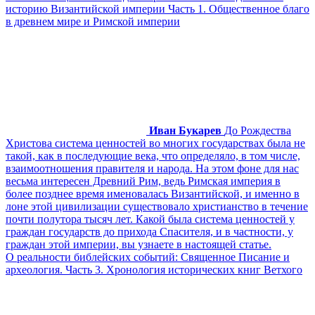
историю Византийской империи Часть 1. Общественное благо
в древнем мире и Римской империи
Иван Букарев
До Рождества
Христова система ценностей во многих государствах была не
такой, как в последующие века, что определяло, в том числе,
взаимоотношения правителя и народа. На этом фоне для нас
весьма интересен Древний Рим, ведь Римская империя в
более позднее время именовалась Византийской, и именно в
лоне этой цивилизации существовало христианство в течение
почти полутора тысяч лет. Какой была система ценностей у
граждан государств до прихода Спасителя, и в частности, у
граждан этой империи, вы узнаете в настоящей статье.
О реальности библейских событий: Священное Писание и
археология. Часть 3. Хронология исторических книг Ветхого