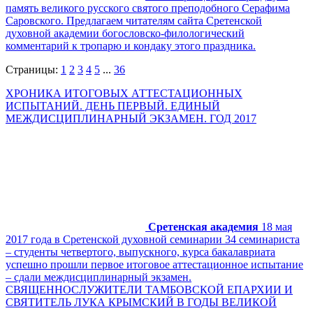
память великого русского святого преподобного Серафима
Саровского. Предлагаем читателям сайта Сретенской
духовной академии богословско-филологический
комментарий к тропарю и кондаку этого праздника.
Страницы:
1
2
3
4
5
...
36
ХРОНИКА ИТОГОВЫХ АТТЕСТАЦИОННЫХ
ИСПЫТАНИЙ. ДЕНЬ ПЕРВЫЙ. ЕДИНЫЙ
МЕЖДИСЦИПЛИНАРНЫЙ ЭКЗАМЕН. ГОД 2017
Сретенская академия
18 мая
2017 года в Сретенской духовной семинарии 34 семинариста
– студенты четвертого, выпускного, курса бакалавриата
успешно прошли первое итоговое аттестационное испытание
– сдали междисциплинарный экзамен.
СВЯЩЕННОСЛУЖИТЕЛИ ТАМБОВСКОЙ ЕПАРХИИ И
СВЯТИТЕЛЬ ЛУКА КРЫМСКИЙ В ГОДЫ ВЕЛИКОЙ