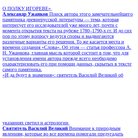
О ПОЛКУ ИГОРЕВЕ»
Александр Ужанков
Поиск автора этого замечательнейшего
памятника древнерусской литературы — тема, которая
интересует его исследователей уже много лет, почти с
момента открытия текста на рубеже 1780–1790-х гг. И до сих
пор по этому вопросу ведутся споры и выдвигаются
различные варианты его решения. То же касается места и
времени создания «Слова». Об этом — статья профессора А.
Н. Ужанкова, главная мысль которой состоит в том, что для
установления имени автора прежде всего необходимо
охарактеризовать его при помощи данных, скрытых в тексте
самого памятника.
«И да будут в знамения»: святитель Василий Великий об
указаниях светил и астрологии
Святитель Василий Великий
Внимание к природным
явлениям, которые во все времена помогали предугадать