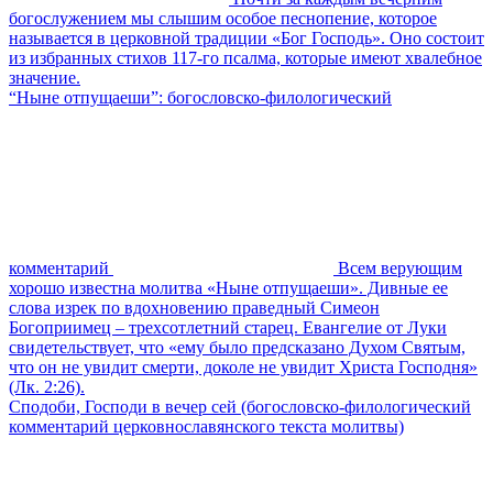
богослужением мы слышим особое песнопение, которое
называется в церковной традиции «Бог Господь». Оно состоит
из избранных стихов 117-го псалма, которые имеют хвалебное
значение.
“Ныне отпущаеши”: богословско-филологический
комментарий
Всем верующим
хорошо известна молитва «Ныне отпущаеши». Дивные ее
слова изрек по вдохновению праведный Симеон
Богоприимец – трехсотлетний старец. Евангелие от Луки
свидетельствует, что «ему было предсказано Духом Святым,
что он не увидит смерти, доколе не увидит Христа Господня»
(Лк. 2:26).
Сподоби, Господи в вечер сей (богословско-филологический
комментарий церковнославянского текста молитвы)