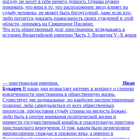
погоду, не несет в себе ничего дурного. Однако нужно
понимать, что вера в то, что расположение звезд влияет на
судьбу человека, не может быть богоугодной, даже если кто-
либо пытается доказать правильность своих суждений в этой
области, опираясь на Священное Писание.
Что есть общественный долг христианина: вглядываясь в
историю Византийской империи Часть 3. Византия V–X веков
— христианская империя.
Иван
Букарев
В наши дни возрастает интерес к вопросу о степени
вовлеченности христианина в общественную жизнь.
Существует две радикальные, но наиболее распространенные
позиции: либо самоудалиться от всех общественных
процессов, предоставив судьбу страны на милость Божью,
либо быть в центре внимания политической жизни и
привести государственный корабль в спасительную пристань
христианского вероучения. О том, каким было религиозное
мировоззрение граждан в прежние века, а именно в
Византийской империи христианских времен, вы узнаете в