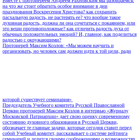
Вместе с протоиереем Андреем Рахновским мы разбираемся:
на что же стоит обратить особое внимание в дни
празднования Воскресения Христова? как сохранить
пасхальную радость, не растерять ее? что вообще такое
духовная радость, должна ли она сочетаться с покаянием, или
это вещи противоположные? как отличить радость духа от
обычных положительных эмоций? И, главное, как поделиться
радостью с окружающими?
Протоиерей Максим Козлов: «Мы можем научить и
организовать, но человек сам должен идти к той цели, ради
которой существует семинария»
Председатель Учебного комитета Русской Православной
Церкви протоиерей Максим Козлов в интервью «Журналу
Московской Патриархии» дает свою оценку современному
состоянию духовного образования в Русской Церкви,
обозначает те главные задачи, которые сегодня ставит перед
собой Учебный комитет, рассказывает о системе рейтинга
семинарий и делится своими соображениями о возможностях