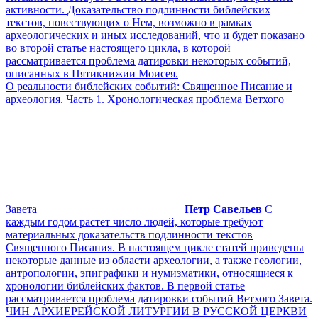
активности. Доказательство подлинности библейских
текстов, повествующих о Нем, возможно в рамках
археологических и иных исследований, что и будет показано
во второй статье настоящего цикла, в которой
рассматривается проблема датировки некоторых событий,
описанных в Пятикнижии Моисея.
О реальности библейских событий: Священное Писание и
археология. Часть 1. Хронологическая проблема Ветхого
Завета
Петр Савельев
С
каждым годом растет число людей, которые требуют
материальных доказательств подлинности текстов
Священного Писания. В настоящем цикле статей приведены
некоторые данные из области археологии, а также геологии,
антропологии, эпиграфики и нумизматики, относящиеся к
хронологии библейских фактов. В первой статье
рассматривается проблема датировки событий Ветхого Завета.
ЧИН АРХИЕРЕЙСКОЙ ЛИТУРГИИ В РУССКОЙ ЦЕРКВИ