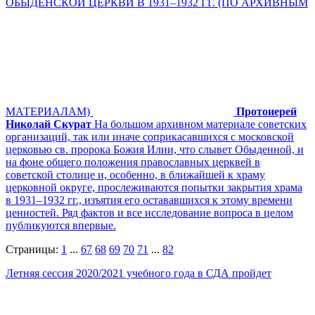
ОБЫДЕНСКОЙ ЦЕРКВИ В 1931–1932 ГГ. (ПО АРХИВНЫМ
МАТЕРИАЛАМ)
Протоиерей
Николай Скурат
На большом архивном материале советских
организаций, так или иначе соприкасавшихся с московской
церковью св. пророка Божия Илии, что слывет Обыденной, и
на фоне общего положения православных церквей в
советской столице и, особенно, в ближайшей к храму
церковной округе, прослеживаются попытки закрытия храма
в 1931–1932 гг., изъятия его остававшихся к этому времени
ценностей. Ряд фактов и все исследование вопроса в целом
публикуются впервые.
Страницы:
1
...
67
68
69
70
71
...
82
Летняя сессия 2020/2021 учебного года в СДА пройдет