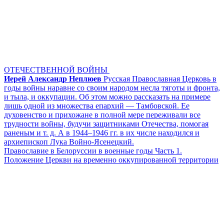
ОТЕЧЕСТВЕННОЙ ВОЙНЫ
Иерей Александр Неплюев
Русская Православная Церковь в
годы войны наравне со своим народом несла тяготы и фронта,
и тыла, и оккупации. Об этом можно рассказать на примере
лишь одной из множества епархий — Тамбовской. Ее
духовенство и прихожане в полной мере переживали все
трудности войны, будучи защитниками Отечества, помогая
раненым и т. д. А в 1944–1946 гг. в их числе находился и
архиепископ Лука Войно-Ясенецкий.
Православие в Белоруссии в военные годы Часть 1.
Положение Церкви на временно оккупированной территории