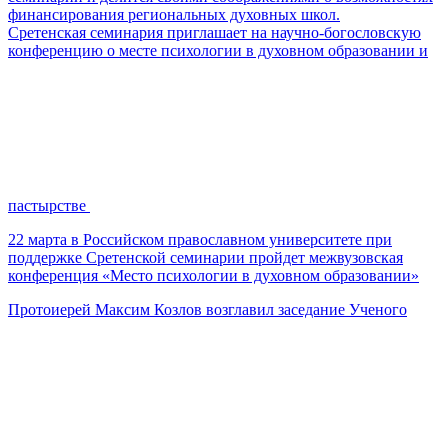
финансирования региональных духовных школ.
Сретенская семинария приглашает на научно-богословскую
конференцию о месте психологии в духовном образовании и
пастырстве
22 марта в Российском православном университете при
поддержке Сретенской семинарии пройдет межвузовская
конференция «Место психологии в духовном образовании»
Протоиерей Максим Козлов возглавил заседание Ученого