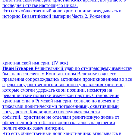
последней статье настоящего цикла.
Что есть общественный долг христианина: вглядываясь в
историю Византийской империи Часть 2. Рождение
христианской империи (IV век)
Иван Букарев
Решительный удар по отмирающему язычеству
был нанесен святым Константином Великим: годы его
правления сопровождались активным проникновением во все
сферы государственного и военного управления христиан,
которые смогли удержать свои позиции, несмотря на
реваншисткие попытки языческой партии. Становление
христианства в Римской империи совпало по времени с
тяжелыми политическими потрясениями, охватившими
государство. Как видно из последовательности
событий, христиане не отделяли религиозную жизнь от
общественной, что благотворно сказалось на решении
политических задач империи.
Что есть общественный долг христианина: вглядываясь в