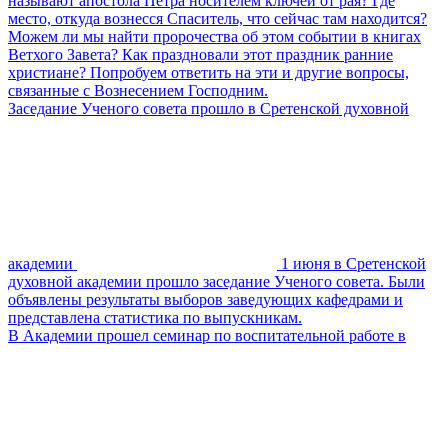
называют апостола Петра носителем ключей от рая? Где
место, откуда вознесся Спаситель, что сейчас там находится?
Можем ли мы найти пророчества об этом событии в книгах
Ветхого Завета? Как праздновали этот праздник ранние
христиане? Попробуем ответить на эти и другие вопросы,
связанные с Вознесением Господним.
Заседание Ученого совета прошло в Сретенской духовной
академии
1 июня в Сретенской
духовной академии прошло заседание Ученого совета. Были
объявлены результаты выборов заведующих кафедрами и
представлена статистика по выпускникам.
В Академии прошел семинар по воспитательной работе в