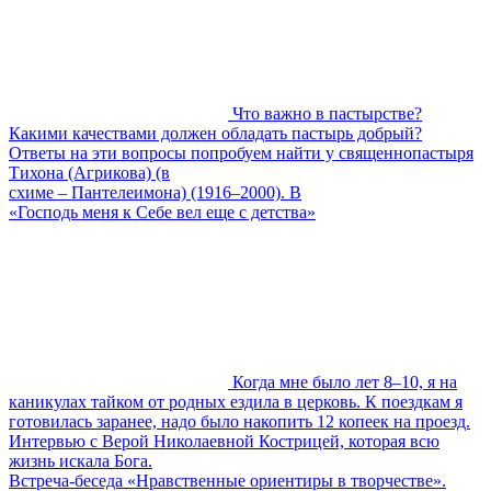
Что важно в пастырстве?
Какими качествами должен обладать пастырь добрый?
Ответы на эти вопросы попробуем найти у священнопастыря
Тихона (Агрикова) (в
схиме – Пантелеимона) (1916–2000). В
«Господь меня к Себе вел еще с детства»
Когда мне было лет 8–10, я на
каникулах тайком от родных ездила в церковь. К поездкам я
готовилась заранее, надо было накопить 12 копеек на проезд.
Интервью с Верой Николаевной Кострицей, которая всю
жизнь искала Бога.
Встреча-беседа «Нравственные ориентиры в творчестве».