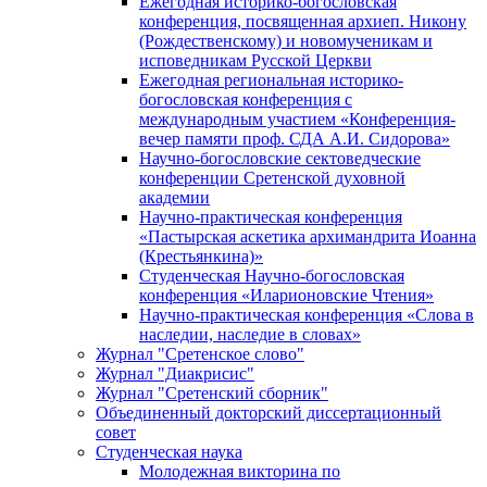
Ежегодная историко-богословская
конференция, посвященная архиеп. Никону
(Рождественскому) и новомученикам и
исповедникам Русской Церкви
Ежегодная региональная историко-
богословская конференция с
международным участием «Конференция-
вечер памяти проф. СДА А.И. Сидорова»
Научно-богословские сектоведческие
конференции Сретенской духовной
академии
Научно-практическая конференция
«Пастырская аскетика архимандрита Иоанна
(Крестьянкина)»
Студенческая Научно-богословская
конференция «Иларионовские Чтения»
Научно-практическая конференция «Cлова в
наследии, наследие в словах»
Журнал "Сретенское слово"
Журнал "Диакрисис"
Журнал "Сретенский сборник"
Объединенный докторский диссертационный
совет
Студенческая наука
Молодежная викторина по