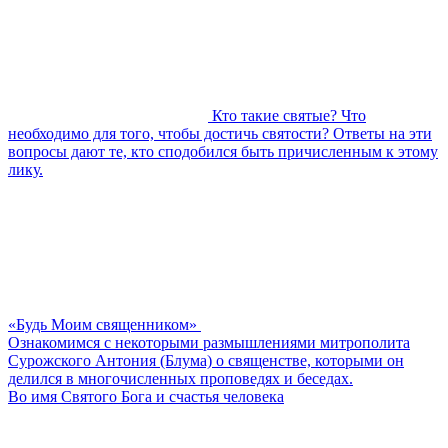
Кто такие святые? Что
необходимо для того, чтобы достичь святости? Ответы на эти
вопросы дают те, кто сподобился быть причисленным к этому
лику.
«Будь Моим священником»
Ознакомимся с некоторыми размышлениями митрополита
Сурожского Антония (Блума) о священстве, которыми он
делился в многочисленных проповедях и беседах.
Во имя Святого Бога и счастья человека