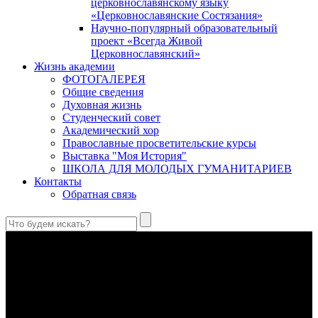
церковнославянскому языку
«Церковнославянские Состязания»
Научно-популярный образовательный
проект «Всегда Живой
Церковнославянский»
Жизнь академии
ФОТОГАЛЕРЕЯ
Общие сведения
Духовная жизнь
Студенческий совет
Академический хор
Православные просветительские курсы
Выставка "Моя История"
ШКОЛА ДЛЯ МОЛОДЫХ ГУМАНИТАРИЕВ
Контакты
Обратная связь
Святые страстотерпцы Борис и Глеб: к истории канонизации
и написания житий
Первыми русскими святыми, прославленными Церковью,
стали благоверные князья Борис и Глеб.
Праведный Феодор Ушаков: «Смерть предпочитаю я
бесчестному служению»
В Федоре Ушакове гармонично соединились железная