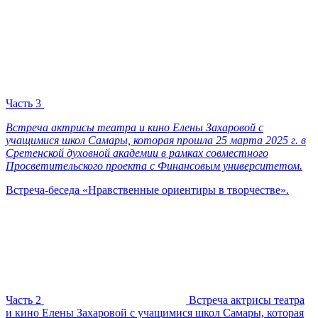
Часть 3
Встреча актрисы театра и кино Елены Захаровой с
учащимися школ Самары, которая прошла 25 марта 2025 г. в
Сретенской духовной академии в рамках совместного
Просветительского проекта с Финансовым университетом.
Встреча-беседа «Нравственные ориентиры в творчестве».
Часть 2
Встреча актрисы театра
и кино Елены Захаровой с учащимися школ Самары, которая