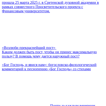
прошла 25 марта 2025 г. в Сретенской духовной академии в
рамках совместного Просветительского проекта с
Финансовым университетом.
«Возлюби прекраснейший пост»
Каким должен быть пост, чтобы он принес максимальную
пользу? В помощь чему дается наружный пост?
«Бог Господь, и явися нам»: богословско-филологический
комментарий к песнопению «Бог Господь» со стихами
Почти за каждым вечерним