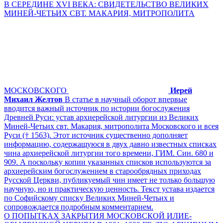
В СЕРЕДИНЕ XVI ВЕКА: СВИДЕТЕЛЬСТВО ВЕЛИКИХ
МИНЕЙ-ЧЕТЬИХ СВТ. МАКАРИЯ, МИТРОПОЛИТА
МОСКОВСКОГО
Иерей
Михаил Желтов
В статье в научный оборот впервые
вводится важный источник по истории богослужения
Древней Руси: устав архиерейской литургии из Великих
Миней-Четьих свт. Макария, митрополита Московского и всея
Руси († 1563). Этот источник существенно дополняет
информацию, содержащуюся в двух давно известных списках
чина архиерейской литургии того времени, ГИМ. Син. 680 и
909. А поскольку копии указанных списков используются за
архиерейским богослужением в старообрядных приходах
Русской Церкви, публикуемый чин имеет не только большую
научную, но и практическую ценность. Текст устава издается
по Софийскому списку Великих Миней-Четьих и
сопровождается подробным комментарием.
О ПОПЫТКАХ ЗАКРЫТИЯ МОСКОВСКОЙ ИЛИЕ-