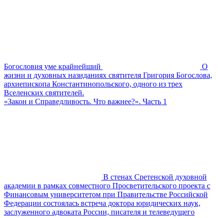
Богословия уме крайнейший
О
жизни и духовных назиданиях святителя Григория Богослова,
архиепископа Константинопольского, одного из трех
Вселенских святителей.
«Закон и Справедливость. Что важнее?». Часть 1
В стенах Сретенской духовной
академии в рамках совместного Просветительского проекта с
Финансовым университетом при Правительстве Российской
Федерации состоялась встреча доктора юридических наук,
заслуженного адвоката России, писателя и телеведущего