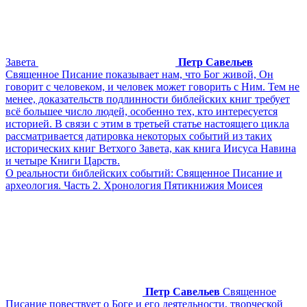
Завета
Петр Савельев
Священное Писание показывает нам, что Бог живой, Он
говорит с человеком, и человек может говорить с Ним. Тем не
менее, доказательств подлинности библейских книг требует
всё большее число людей, особенно тех, кто интересуется
историей. В связи с этим в третьей статье настоящего цикла
рассматривается датировка некоторых событий из таких
исторических книг Ветхого Завета, как книга Иисуса Навина
и четыре Книги Царств.
О реальности библейских событий: Священное Писание и
археология. Часть 2. Хронология Пятикнижия Моисея
Петр Савельев
Священное
Писание повествует о Боге и его деятельности, творческой