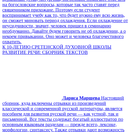
на богословские вопросы, которые так часто ставят перед
священником прихожане. Поэтому если студент
воспринимает учебу как то, что будет нужно ему всю жизнь,
он сможет миновать период охлаждения. Если охлаждение от
неусидчивости, значит, человек пришел в семинарию
необдуманно. Давайте будем говорить не об охлаждении, а о
некоем привыкании. Оно может и человека благочестивого
охватить.
К 10-ЛЕТИЮ СРЕТЕНСКОЙ ДУХОВНОЙ ШКОЛЫ
РАЗВИТИЕ РЕЧИ: СБОРНИК ТЕКСТОВ
Лариса Маршева
Настоящий
сборник, куда включены отрывки из произведений
классической и современной русской литературы, является
пособием для развития русской речи — как устной, так и
письменной. Все тексты содержат богатый иллюстратор по
основным языковым разделам — прежде всего, лексике,
морфологии, синтаксису. Также отрывки дают возможность