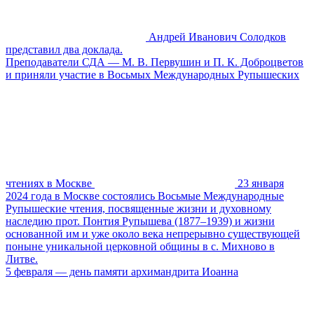
Андрей Иванович Солодков
представил два доклада.
Преподаватели СДА — М. В. Первушин и П. К. Доброцветов
и приняли участие в Восьмых Международных Рупышеских
чтениях в Москве
23 января
2024 года в Москве состоялись Восьмые Международные
Рупышеские чтения, посвященные жизни и духовному
наследию прот. Понтия Рупышева (1877–1939) и жизни
основанной им и уже около века непрерывно существующей
поныне уникальной церковной общины в с. Михново в
Литве.
5 февраля — день памяти архимандрита Иоанна