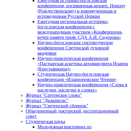
Ежегодная историко-богословская
конференция, посвященная архиеп. Никону
(Рождественскому) и новомученикам и
исповедникам Русской Церкви
Ежегодная региональная историко-
богословская конференция с
международным участием «Конференция-
вечер памяти проф. СДА А.И. Сидорова»
Научно-богословские сектоведческие
конференции Сретенской духовной
академии
Научно-практическая конференция
«Пастырская аскетика архимандрита Иоанна
(Крестьянкина)»
Студенческая Научно-богословская
конференция «Иларионовские Чтения»
Научно-практическая конференция «Cлова в
наследии, наследие в словах»
Журнал "Сретенское слово"
Журнал "Диакрисис"
Журнал "Сретенский сборник"
Объединенный докторский диссертационный
совет
Студенческая наука
Молодежная викторина по