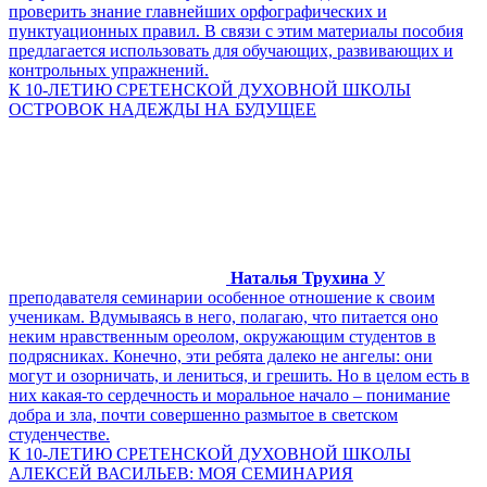
проверить знание главнейших орфографических и
пунктуационных правил. В связи с этим материалы пособия
предлагается использовать для обучающих, развивающих и
контрольных упражнений.
К 10-ЛЕТИЮ СРЕТЕНСКОЙ ДУХОВНОЙ ШКОЛЫ
ОСТРОВОК НАДЕЖДЫ НА БУДУЩЕЕ
Наталья Трухина
У
преподавателя семинарии особенное отношение к своим
ученикам. Вдумываясь в него, полагаю, что питается оно
неким нравственным ореолом, окружающим студентов в
подрясниках. Конечно, эти ребята далеко не ангелы: они
могут и озорничать, и лениться, и грешить. Но в целом есть в
них какая-то сердечность и моральное начало – понимание
добра и зла, почти совершенно размытое в светском
студенчестве.
К 10-ЛЕТИЮ СРЕТЕНСКОЙ ДУХОВНОЙ ШКОЛЫ
АЛЕКСЕЙ ВАСИЛЬЕВ: МОЯ СЕМИНАРИЯ