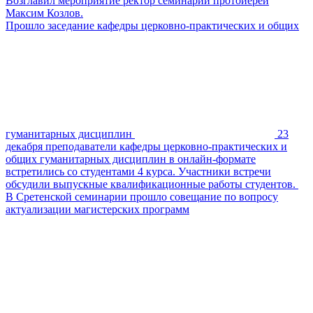
Возглавил мероприятие ректор семинарии протоиерей
Максим Козлов.
Прошло заседание кафедры церковно-практических и общих
гуманитарных дисциплин
23
декабря преподаватели кафедры церковно-практических и
общих гуманитарных дисциплин в онлайн-формате
встретились со студентами 4 курса. Участники встречи
обсудили выпускные квалификационные работы студентов.
В Сретенской семинарии прошло совещание по вопросу
актуализации магистерских программ