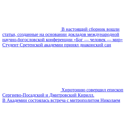
В настоящий сборник вошли
статьи, созданные на основании докладов международной
научно-богословской конференции «Бог — человек — мир»
Студент Сретенской академии принял диаконский сан
Хиротонию совершил епископ
Сергиево-Посадский и Дмитровский Кирилл.
В Академии состоялась встреча с митрополитом Николаем