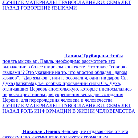
ЛУЧШИЕ МАТЕРИАЛЫ ПРАВОСЛАВИЯ.RU: СЕМЬ ЛЕТ
НАЗАД ГОВОРЕНИЕ ЯЗЫКАМИ
Галина Трубицына
Чтобы
понять мысль ап. Павла, необходимо рассмотреть это
выражение в более широком контексте. Что такое "говорю
языками"? Это указание на то, что апостол обладал "даром
языков". "Дар языков", или глоссолалия, один ив даров Св.
Духа (harismata), т.е. особых проявлений силы Св. Духа,
отличавших Церковь апостольскую, которые ниспосылались
первым христианам для укрепления веры, для созидания
Церкви, для перерождения человека и человечества.
ЛУЧШИЕ МАТЕРИАЛЫ ПРАВОСЛАВИЯ.RU: СЕМЬ ЛЕТ
НАЗАД РОЛЬ ИНФОРМАЦИИ В ЖИЗНИ ЧЕЛОВЕЧЕСТВА
Николай Леонов
Человек, не отдавая себе отчета
ежесекундно, ежеминутно пользуется громадным