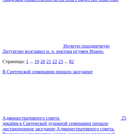
Ночную праздничную
Литургию возглавил и. о. ректора игумен Иоанн.
Страницы:
1
...
19
20
21
22
23
...
82
В Сретенской семинарии прошло заседание
Административного совета
25
декабря в Сретенской духовной семинарии прошло
дистанционное заседание Административного совета.