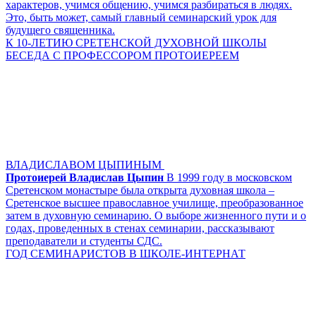
характеров, учимся общению, учимся разбираться в людях.
Это, быть может, самый главный семинарский урок для
будущего священника.
К 10-ЛЕТИЮ СРЕТЕНСКОЙ ДУХОВНОЙ ШКОЛЫ
БЕСЕДА С ПРОФЕССОРОМ ПРОТОИЕРЕЕМ
ВЛАДИСЛАВОМ ЦЫПИНЫМ
Протоиерей Владислав Цыпин
В 1999 году в московском
Сретенском монастыре была открыта духовная школа –
Сретенское высшее православное училище, преобразованное
затем в духовную семинарию. О выборе жизненного пути и о
годах, проведенных в стенах семинарии, рассказывают
преподаватели и студенты СДС.
ГОД СЕМИНАРИСТОВ В ШКОЛЕ-ИНТЕРНАТ