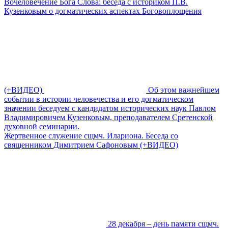
Вочеловечение Бога Слова: беседа с историком П.В.
Кузенковым о догматических аспектах Боговоплощения
(+ВИДЕО)
Об этом важнейшем
событии в истории человечества и его догматическом
значении беседуем с кандидатом исторических наук Павлом
Владимировичем Кузенковым, преподавателем Сретенской
духовной семинарии.
Жертвенное служение сщмч. Илариона. Беседа со
священником Димитрием Сафоновым (+ВИДЕО)
28 декабря – день памяти сщмч.