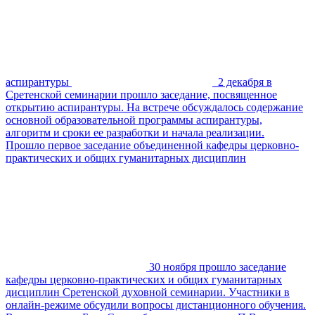
аспирантуры
2 декабря в
Сретенской семинарии прошло заседание, посвященное
открытию аспирантуры. На встрече обсуждалось содержание
основной образовательной программы аспирантуры,
алгоритм и сроки ее разработки и начала реализации.
Прошло первое заседание объединенной кафедры церковно-
практических и общих гуманитарных дисциплин
30 ноября прошло заседание
кафедры церковно-практических и общих гуманитарных
дисциплин Сретенской духовной семинарии. Участники в
онлайн-режиме обсудили вопросы дистанционного обучения.