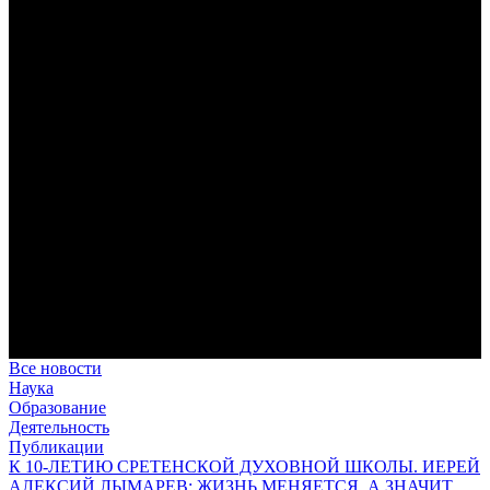
римской культуры в вестготской Испании. Часть 1
Анализ наиболее известного произведения епископа Севильи
раскрывает как оценку и использование классической
римской культуры в зарождающемся «варварском»
королевстве, так и представления о мире и обществе того
времени.
Пророк Иезекииль: три важных урока от святого
Пророк Иезекииль жил задолго до Рождества Христова, но
уже тогда говорил с Богом на языке Нового Завета и имел
откровения о судьбах человечества.
Предназначение человека в отношении к окружающему миру
Человек, в определенном смысле, является формирующим
принципом всего земного бытия.
В Сретенской духовной академии совершили богослужения в
Неделю 9-ю по Пятидесятнице, день памяти пророка Илии
Это воскресенье совпало с днем одного из величайших
ветхозаветных пророков, которого Церковь называет «вторым
Предтечей Пришествия Христова».
Все новости
Наука
Образование
Деятельность
Публикации
К 10-ЛЕТИЮ СРЕТЕНСКОЙ ДУХОВНОЙ ШКОЛЫ. ИЕРЕЙ
АЛЕКСИЙ ЛЫМАРЕВ: ЖИЗНЬ МЕНЯЕТСЯ, А ЗНАЧИТ,