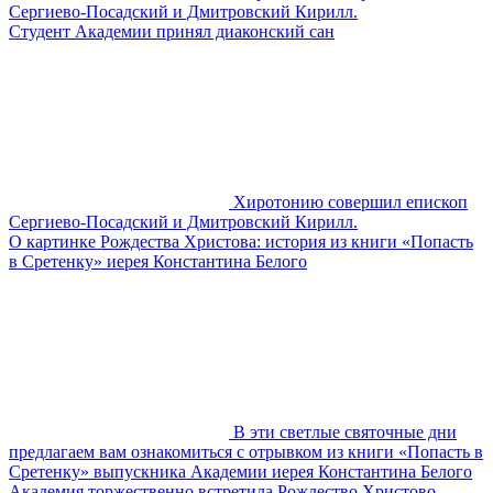
Сергиево-Посадский и Дмитровский Кирилл.
Студент Академии принял диаконский сан
Хиротонию совершил епископ
Сергиево-Посадский и Дмитровский Кирилл.
О картинке Рождества Христова: история из книги «Попасть
в Сретенку» иерея Константина Белого
В эти светлые святочные дни
предлагаем вам ознакомиться с отрывком из книги «Попасть в
Сретенку» выпускника Академии иерея Константина Белого
Академия торжественно встретила Рождество Христово