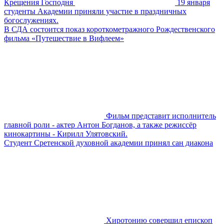
Крещения Господня
19 января
студенты Академии приняли участие в праздничных
богослужениях.
В СДА состоится показ короткометражного Рождественского
фильма «Путешествие в Вифлеем»
Фильм представит исполнитель
главной роли - актер Антон Богданов, а также режиссёр
кинокартины - Кирилл Улятовский .
Студент Сретенской духовной академии принял сан диакона
Хиротонию совершил епископ