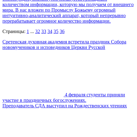
количеством информации, которую мы получаем от внешнего
мира. В нас вложен по Промыслу Божьему огромный
интуитивно-аналитический аппарат, который непрерывно
перерабатывает огромное количество информации.
Страницы:
1
...
32
33
34
35
36
Сретенская духовная академия встретила праздник Собора
новомучеников и исповедников Церкви Русской
4 февраля студенты приняли
участие в праздничных богослужениях.
Преподаватель СДА выступил на Рождественских чтениях