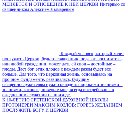
МЕНЯЕТСЯ И ОТНОШЕНИЕ К НЕЙ ЦЕРКВИ Интервью со
священником Алексием Лымаревым
Каждый человек, который хочет
послужить Церкви, будь то священник, педагог, воспитатель
или любой гражданин, может дать ей свои – достойные –
плоды. Даст бог, этих плодов с каждым разом будет все
больше. Для того, что церковная жизнь, основываясь на
прочном фундаменте, развивалась, будущим
священнослужителям нужно овладеть широкими знаниями –
знаниями, которые, поверьте мне, всегда востребованы в
ежедневном служении на приходе.
К 10-ЛЕТИЮ СРЕТЕНСКОЙ ДУХОВНОЙ ШКОЛЫ
ПРОТОИЕРЕЙ МАКСИМ КОЗЛОВ: ГОРЕТЬ ЖЕЛАНИЕМ
ПОСЛУЖИТЬ БОГУ И ЦЕРКВИ