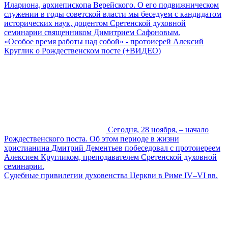
Илариона, архиепископа Верейского. О его подвижническом
служении в годы советской власти мы беседуем с кандидатом
исторических наук, доцентом Сретенской духовной
семинарии священником Димитрием Сафоновым.
«Особое время работы над собой» - протоиерей Алексий
Круглик о Рождественском посте (+ВИДЕО)
Сегодня, 28 ноября, – начало
Рождественского поста. Об этом периоде в жизни
христианина Дмитрий Дементьев побеседовал с протоиереем
Алексием Кругликом, преподавателем Сретенской духовной
семинарии.
Судебные привилегии духовенства Церкви в Риме IV–VI вв.