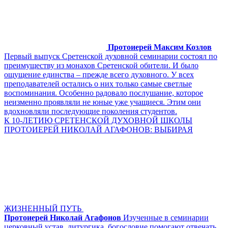
Протоиерей Максим Козлов
Первый выпуск Сретенской духовной семинарии состоял по
преимуществу из монахов Сретенской обители. И было
ощущение единства – прежде всего духовного. У всех
преподавателей остались о них только самые светлые
воспоминания. Особенно радовало послушание, которое
неизменно проявляли не юные уже учащиеся. Этим они
вдохновляли последующие поколения студентов.
К 10-ЛЕТИЮ СРЕТЕНСКОЙ ДУХОВНОЙ ШКОЛЫ
ПРОТОИЕРЕЙ НИКОЛАЙ АГАФОНОВ: ВЫБИРАЯ
ЖИЗНЕННЫЙ ПУТЬ
Протоиерей Николай Агафонов
Изученные в семинарии
церковный устав, литургика, богословие помогают отвечать