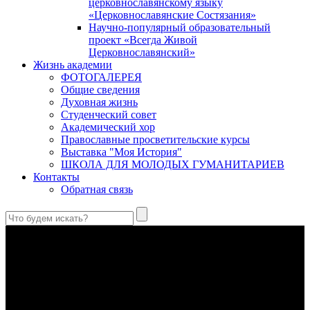
церковнославянскому языку
«Церковнославянские Состязания»
Научно-популярный образовательный
проект «Всегда Живой
Церковнославянский»
Жизнь академии
ФОТОГАЛЕРЕЯ
Общие сведения
Духовная жизнь
Студенческий совет
Академический хор
Православные просветительские курсы
Выставка "Моя История"
ШКОЛА ДЛЯ МОЛОДЫХ ГУМАНИТАРИЕВ
Контакты
Обратная связь
Праведный Феодор Ушаков: «Смерть предпочитаю я
бесчестному служению»
В Федоре Ушакове гармонично соединились железная
дисциплина корабельного командира, гениальный
стратегический дар флотоводца, жертвенное милосердие
благотворителя и кротость истинного молитвенника.
Этимология имени Исидора Севильского и передача греко-