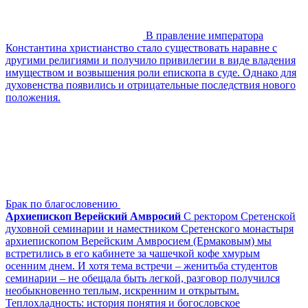
В правление императора
Константина христианство стало существовать наравне с
другими религиями и получило привилегии в виде владения
имуществом и возвышения роли епископа в суде. Однако для
духовенства появились и отрицательные последствия нового
положения.
Брак по благословению
Архиепископ Верейский Амвросий
С ректором Сретенской
духовной семинарии и наместником Сретенского монастыря
архиепископом Верейским Амвросием (Ермаковым) мы
встретились в его кабинете за чашечкой кофе хмурым
осенним днем. И хотя тема встречи – женитьба студентов
семинарии – не обещала быть легкой, разговор получился
необыкновенно теплым, искренним и открытым.
Теплохладность: история понятия и богословское