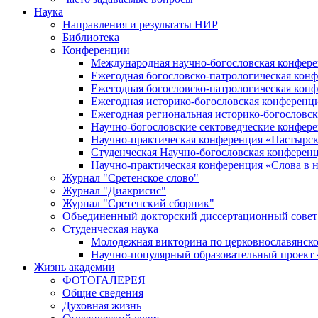
Наука
Направления и результаты НИР
Библиотека
Конференции
Международная научно-богословская конфер
Ежегодная богословско-патрологическая кон
Ежегодная богословско-патрологическая кон
Ежегодная историко-богословская конференц
Ежегодная региональная историко-богословс
Научно-богословские сектоведческие конфер
Научно-практическая конференция «Пастырск
Студенческая Научно-богословская конферен
Научно-практическая конференция «Cлова в н
Журнал "Сретенское слово"
Журнал "Диакрисис"
Журнал "Сретенский сборник"
Объединенный докторский диссертационный совет
Студенческая наука
Молодежная викторина по церковнославянско
Научно-популярный образовательный проект
Жизнь академии
ФОТОГАЛЕРЕЯ
Общие сведения
Духовная жизнь