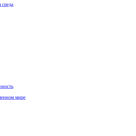
 среда
нность
менном мире