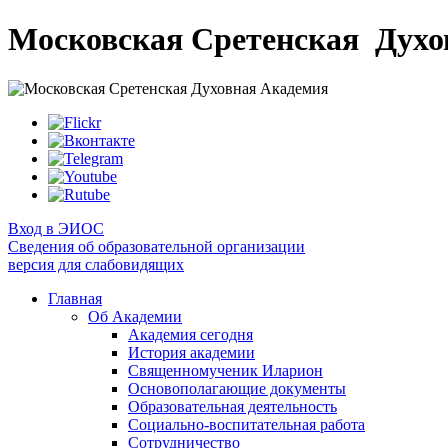
Московская Сретенская
Духо
Вход в ЭИОС
Сведения об образовательной организации
версия для слабовидящих
Главная
Об Академии
Академия сегодня
История академии
Священномученик Иларион
Основополагающие документы
Образовательная деятельность
Социально-воспитательная работа
Сотрудничество