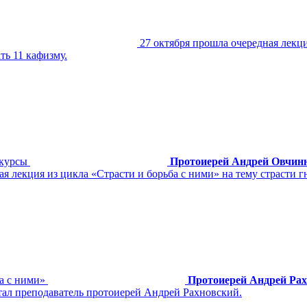
27 октября прошла очередная лекц
ть 11 кафизму.
 курсы
Протоиерей Андрей Овчин
ая лекция из цикла «Страсти и борьба с ними» на тему страсти 
а с ними»
Протоиерей Андрей Ра
тал преподаватель протоиерей Андрей Рахновский.