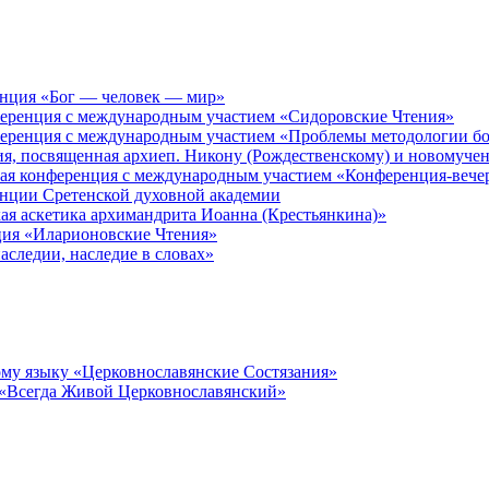
енция «Бог — человек — мир»
ференция с международным участием «Сидоровские Чтения»
ференция с международным участием «Проблемы методологии бо
ия, посвященная архиеп. Никону (Рождественскому) и новомуче
кая конференция с международным участием «Конференция-вече
енции Сретенской духовной академии
ая аскетика архимандрита Иоанна (Крестьянкина)»
ция «Иларионовские Чтения»
аследии, наследие в словах»
му языку «Церковнославянские Состязания»
 «Всегда Живой Церковнославянский»