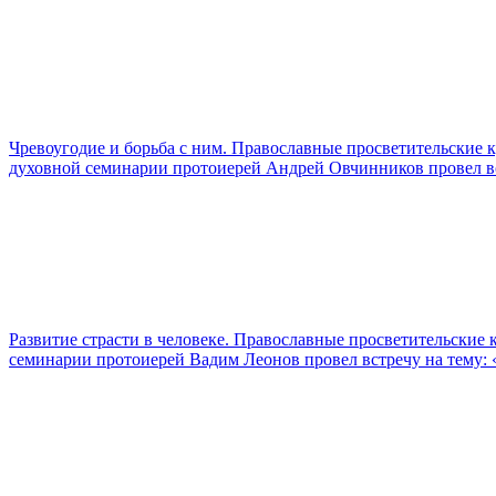
Чревоугодие и борьба с ним. Православные просветительские 
духовной семинарии протоиерей Андрей Овчинников провел вст
Развитие страсти в человеке. Православные просветительские 
семинарии протоиерей Вадим Леонов провел встречу на тему: «