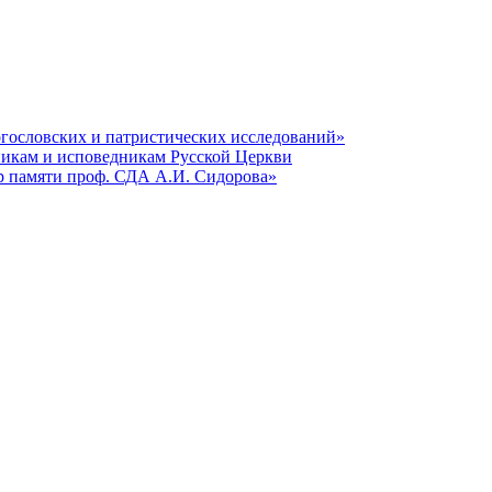
гословских и патристических исследований»
никам и исповедникам Русской Церкви
р памяти проф. СДА А.И. Сидорова»