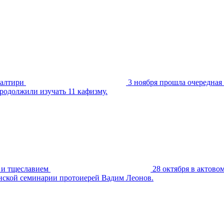
салтири
3 ноября прошла очередная
родолжили изучать 11 кафизму.
ю и тщеславием
28 октября в актово
енской семинарии протоиерей Вадим Леонов.