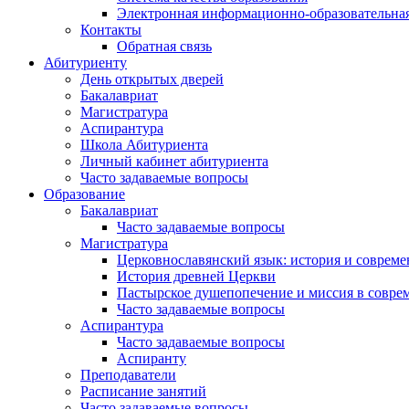
Электронная информационно-образовательная
Контакты
Обратная связь
Абитуриенту
День открытых дверей
Бакалавриат
Магистратура
Аспирантура
Школа Абитуриента
Личный кабинет абитуриента
Часто задаваемые вопросы
Образование
Бакалавриат
Часто задаваемые вопросы
Магистратура
Церковнославянский язык: история и совреме
История древней Церкви
Пастырское душепопечение и миссия в совре
Часто задаваемые вопросы
Аспирантура
Часто задаваемые вопросы
Аспиранту
Преподаватели
Расписание занятий
Часто задаваемые вопросы