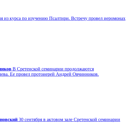
ия из курса по изучению Псалтири. Встречу провел иеромонах
ников
В Сретенской семинарии продолжаются
гнева. Ее провел протоиерей Андрей Овчинников.
хновский
30 сентября в актовом зале Сретенской семинарии