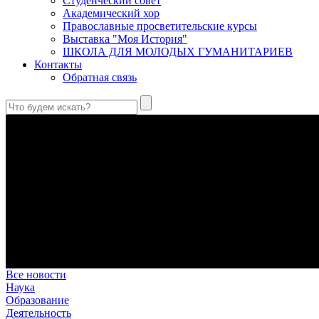
Студенческий совет
Академический хор
Православные просветительские курсы
Выставка "Моя История"
ШКОЛА ДЛЯ МОЛОДЫХ ГУМАНИТАРИЕВ
Контакты
Обратная связь
Святые страстотерпцы Борис и Глеб: к истории канонизации и
Первыми русскими святыми, прославленными Церковью, стали 
Праведный Феодор Ушаков: «Смерть предпочитаю я бесчестн
В Федоре Ушакове гармонично соединились железная дисциплин
истинного молитвенника.
Этимология имени Исидора Севильского и передача греко-римс
Анализ наиболее известного произведения епископа Севильи р
представления о мире и обществе того времени.
Пророк Иезекииль: три важных урока от святого
Пророк Иезекииль жил задолго до Рождества Христова, но уже т
Предназначение человека в отношении к окружающему миру
Человек, в определенном смысле, является формирующим прин
Все новости
Наука
Образование
Деятельность