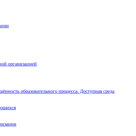
ации
ной организацией
щённость образовательного процесса. Доступная среда
ающихся
анизации