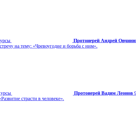
курсы
Протоиерей Андрей Овчинн
речу на тему: «Чревоугодие и борьба с ним».
курсы
Протоиерей Вадим Леонов
Развитие страсти в человеке».