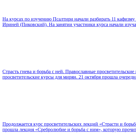
На курсах по изучению Псалтири начали разбирать 11 кафизму
Ириней (Пиковский). На занятии участники курса начали изуча
Страсть гнева и борьба с ней. Православные просветительские
просветительские курсы для мирян. 21 октября прошла очередн
Продолжается курс просветительских лекций «Страсти и борьб
прошла лекция «Сребролюбие и борьба с ним», которую прочи