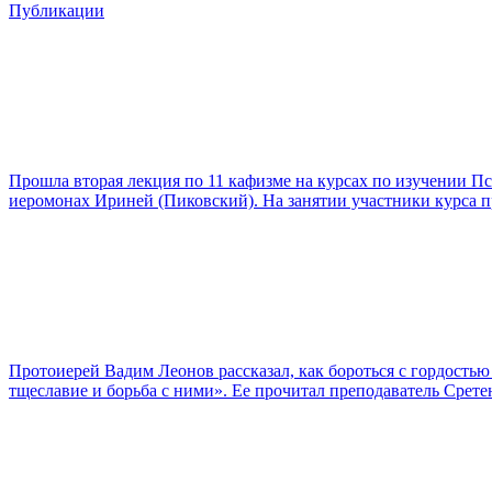
Публикации
Прошла вторая лекция по 11 кафизме на курсах по изучении П
иеромонах Ириней (Пиковский). На занятии участники курса п
Протоиерей Вадим Леонов рассказал, как бороться с гордость
тщеславие и борьба с ними». Ее прочитал преподаватель Срет