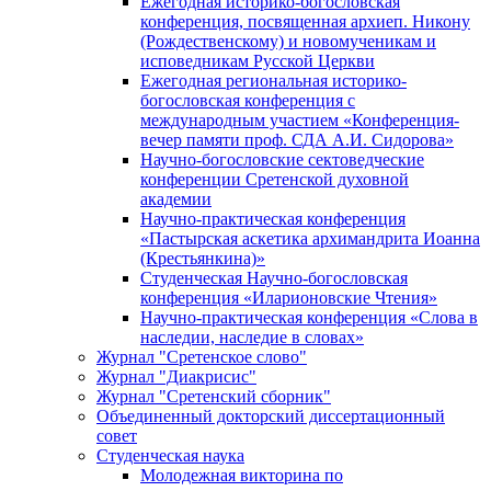
Ежегодная историко-богословская
конференция, посвященная архиеп. Никону
(Рождественскому) и новомученикам и
исповедникам Русской Церкви
Ежегодная региональная историко-
богословская конференция с
международным участием «Конференция-
вечер памяти проф. СДА А.И. Сидорова»
Научно-богословские сектоведческие
конференции Сретенской духовной
академии
Научно-практическая конференция
«Пастырская аскетика архимандрита Иоанна
(Крестьянкина)»
Студенческая Научно-богословская
конференция «Иларионовские Чтения»
Научно-практическая конференция «Cлова в
наследии, наследие в словах»
Журнал "Сретенское слово"
Журнал "Диакрисис"
Журнал "Сретенский сборник"
Объединенный докторский диссертационный
совет
Студенческая наука
Молодежная викторина по