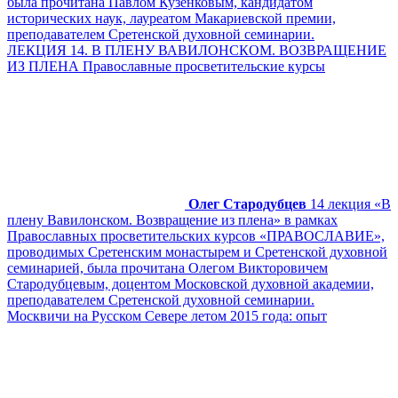
была прочитана Павлом Кузенковым, кандидатом
исторических наук, лауреатом Макариевской премии,
преподавателем Сретенской духовной семинарии.
ЛЕКЦИЯ 14. В ПЛЕНУ ВАВИЛОНСКОМ. ВОЗВРАЩЕНИЕ
ИЗ ПЛЕНА Православные просветительские курсы
Олег Стародубцев
14 лекция «В
плену Вавилонском. Возвращение из плена» в рамках
Православных просветительских курсов «ПРАВОСЛАВИЕ»,
проводимых Сретенским монастырем и Сретенской духовной
семинарией, была прочитана Олегом Викторовичем
Стародубцевым, доцентом Московской духовной академии,
преподавателем Сретенской духовной семинарии.
Москвичи на Русском Севере летом 2015 года: опыт