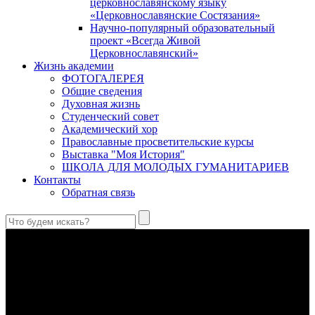
церковнославянскому языку
«Церковнославянские Состязания»
Научно-популярный образовательный
проект «Всегда Живой
Церковнославянский»
Жизнь академии
ФОТОГАЛЕРЕЯ
Общие сведения
Духовная жизнь
Студенческий совет
Академический хор
Православные просветительские курсы
Выставка "Моя История"
ШКОЛА ДЛЯ МОЛОДЫХ ГУМАНИТАРИЕВ
Контакты
Обратная связь
Святые страстотерпцы Борис и Глеб: к истории канонизации
и написания житий
Первыми русскими святыми, прославленными Церковью,
стали благоверные князья Борис и Глеб.
Праведный Феодор Ушаков: «Смерть предпочитаю я
бесчестному служению»
В Федоре Ушакове гармонично соединились железная