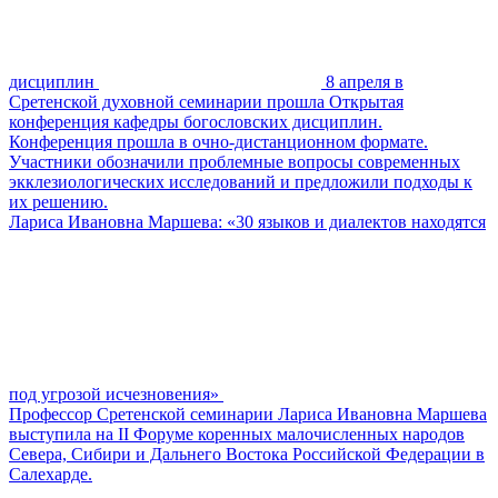
дисциплин
8 апреля в
Сретенской духовной семинарии прошла Открытая
конференция кафедры богословских дисциплин.
Конференция прошла в очно-дистанционном формате.
Участники обозначили проблемные вопросы современных
экклезиологических исследований и предложили подходы к
их решению.
Лариса Ивановна Маршева: «30 языков и диалектов находятся
под угрозой исчезновения»
Профессор Сретенской семинарии Лариса Ивановна Маршева
выступила на II Форуме коренных малочисленных народов
Севера, Сибири и Дальнего Востока Российской Федерации в
Салехарде.