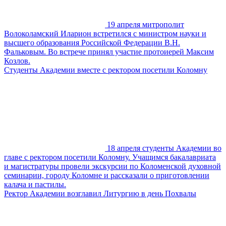
19 апреля митрополит
Волоколамский Иларион встретился с министром науки и
высшего образования Российской Федерации В.Н.
Фальковым. Во встрече принял участие протоиерей Максим
Козлов.
Студенты Академии вместе с ректором посетили Коломну
18 апреля студенты Академии во
главе с ректором посетили Коломну. Учащимся бакалавриата
и магистратуры провели экскурсии по Коломенской духовной
семинарии, городу Коломне и рассказали о приготовлении
калача и пастилы.
Ректор Академии возглавил Литургию в день Похвалы