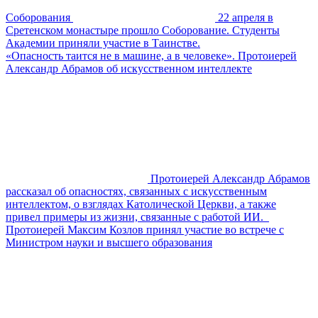
Соборования
22 апреля в
Сретенском монастыре прошло Соборование. Студенты
Академии приняли участие в Таинстве.
«Опасность таится не в машине, а в человеке». Протоиерей
Александр Абрамов об искусственном интеллекте
Протоиерей Александр Абрамов
рассказал об опасностях, связанных с искусственным
интеллектом, о взглядах Католической Церкви, а также
привел примеры из жизни, связанные с работой ИИ.
Протоиерей Максим Козлов принял участие во встрече с
Министром науки и высшего образования