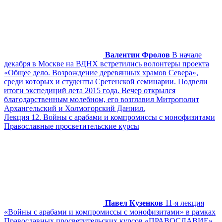
Валентин Фролов
В начале
декабря в Москве на ВДНХ встретились волонтеры проекта
«Общее дело. Возрождение деревянных храмов Севера»,
среди которых и студенты Сретенской семинарии. Подвели
итоги экспедиций лета 2015 года. Вечер открылся
благодарственным молебном, его возглавил Митрополит
Архангельский и Холмогорский Даниил.
Лекция 12. Войны с арабами и компромиссы с монофизитами
Православные просветительские курсы
Павел Кузенков
11-я лекция
«Войны с арабами и компромиссы с монофизитами» в рамках
Православных просветительских курсов «ПРАВОСЛАВИЕ»,