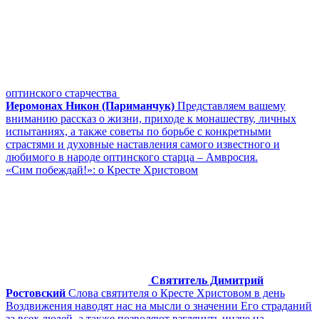
оптинского старчества
Иеромонах Никон (Париманчук)
Представляем вашему
вниманию рассказ о жизни, приходе к монашеству, личных
испытаниях, а также советы по борьбе с конкретными
страстями и духовные наставления самого известного и
любимого в народе оптинского старца – Амвросия.
«Сим побеждай!»: о Кресте Христовом
Святитель Димитрий
Ростовский
Слова святителя о Кресте Христовом в день
Воздвижения наводят нас на мысли о значении Его страданий
за всех людей, а также позволяют взглянуть иначе на