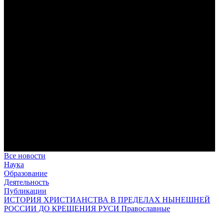
дисциплина корабельного командира, гениальный
стратегический дар флотоводца, жертвенное милосердие
благотворителя и кротость истинного молитвенника.
Этимология имени Исидора Севильского и передача греко-
римской культуры в вестготской Испании. Часть 1
Анализ наиболее известного произведения епископа Севильи
раскрывает как оценку и использование классической
римской культуры в зарождающемся «варварском»
королевстве, так и представления о мире и обществе того
времени.
Пророк Иезекииль: три важных урока от святого
Пророк Иезекииль жил задолго до Рождества Христова, но
уже тогда говорил с Богом на языке Нового Завета и имел
откровения о судьбах человечества.
Предназначение человека в отношении к окружающему миру
Человек, в определенном смысле, является формирующим
принципом всего земного бытия.
Все новости
Наука
Образование
Деятельность
Публикации
ИСТОРИЯ ХРИСТИАНСТВА В ПРЕДЕЛАХ НЫНЕШНЕЙ
РОССИИ ДО КРЕЩЕНИЯ РУСИ Православные