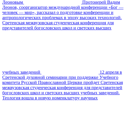
Леоновым
Протоиерей Вадим
Леонов, соорганизатор международной конференции «Бог —
человек — мир», рассказал о подготовке конференции и
антропологических проблемах в эпоху высоких технологий.
Сретенская межвузовская студенческая конференция для
представителей богословских школ и светских высших
учебных заведений
12 апреля в
Сретенской духовной семинарии при поддержке Учебного
комитета Русской Православной Церкви пройдет Сретенская
межвузовская студенческая конференция для представителей
богословских школ и светских высших учебных заведений.
Теология вошла в новую номенклатуру научных