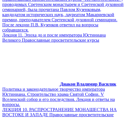
проводимых Сретенским монастырем и Сретенской духовной
семинарией, была прочитана Павлом Кузенковым,
кандидатом исторических наук, лауреатом Макариевской
премии, преподавателем Сретенской духовной семинарии.
После лекции П.В. Кузенков ответил на вопросы
собравшихся.
Лекция 11. Эпоха до и после императора Юстиниана
Великого Православные просветительские курсы
Диакон Владимир Василик
Политика и законодательное творчество императора
Юстиниана. Строительство храма Святой Софии. V
Вселенский собор и его последствия. Лекция и ответы на
вопросы.
ЛЕКЦИЯ 10. РАСПРОСТРАНЕНИЕ МОНАШЕСТВА НА
ВОСТОКЕ И ЗАПАДЕ Православные просветительские