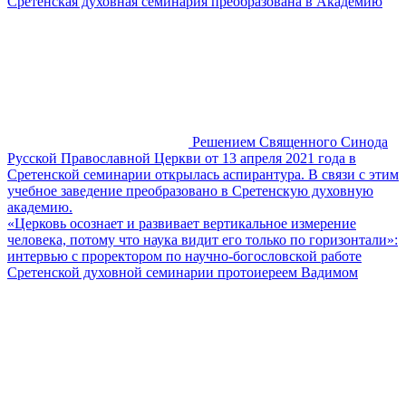
Сретенская духовная семинария преобразована в Академию
Решением Священного Синода
Русской Православной Церкви от 13 апреля 2021 года в
Сретенской семинарии открылась аспирантура. В связи с этим
учебное заведение преобразовано в Сретенскую духовную
академию.
«Церковь осознает и развивает вертикальное измерение
человека, потому что наука видит его только по горизонтали»:
интервью с проректором по научно-богословской работе
Сретенской духовной семинарии протоиереем Вадимом