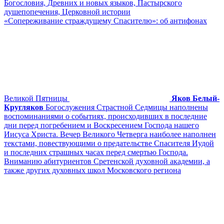
Богословия, Древних и новых языков, Пастырского
душепопечения, Церковной истории
«Сопереживание страждущему Спасителю»: об антифонах
Великой Пятницы
Яков Белый-
Кругляков
Богослужения Страстной Седмицы наполнены
воспоминаниями о событиях, происходивших в последние
дни перед погребением и Воскресением Господа нашего
Иисуса Христа. Вечер Великого Четверга наиболее наполнен
текстами, повествующими о предательстве Спасителя Иудой
и последних страшных часах перед смертью Господа.
Вниманию абитуриентов Сретенской духовной академии, а
также других духовных школ Московского региона