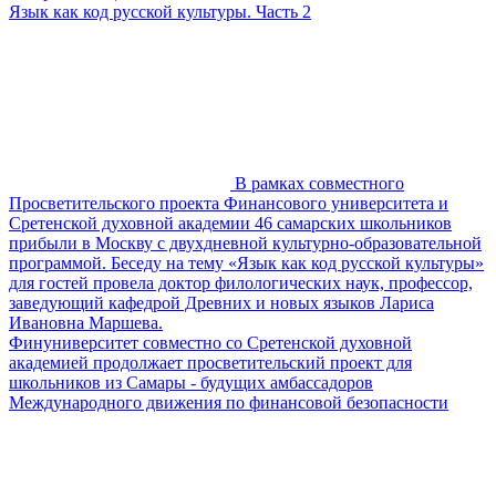
Язык как код русской культуры. Часть 2
В рамках совместного
Просветительского проекта Финансового университета и
Сретенской духовной академии 46 самарских школьников
прибыли в Москву с двухдневной культурно-образовательной
программой. Беседу на тему «Язык как код русской культуры»
для гостей провела доктор филологических наук, профессор,
заведующий кафедрой Древних и новых языков Лариса
Ивановна Маршева.
Финуниверситет совместно со Сретенской духовной
академией продолжает просветительский проект для
школьников из Самары - будущих амбассадоров
Международного движения по финансовой безопасности