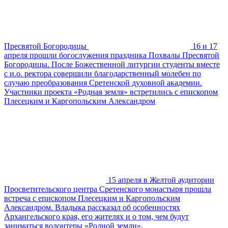
Пресвятой Богородицы
16 и 17
апреля прошли богослужения праздника Похвалы Пресвятой
Богородицы. После Божественной литургии студенты вместе
с и.о. ректора совершили благодарственный молебен по
случаю преобразования Сретенской духовной академии.
Участники проекта «Родная земля» встретились с епископом
Плесецким и Каргопольским Александром
15 апреля в Желтой аудитории
Просветительского центра Сретенского монастыря прошла
встреча с епископом Плесецким и Каргопольским
Александром. Владыка рассказал об особенностях
Архангельского края, его жителях и о том, чем будут
заниматься волонтеры «Родной земли».