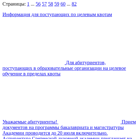
Страницы:
1
...
56
57
58
59
60
...
82
Информация для поступающих по целевым квотам
Для абитуриентов,
поступающих в образовательные организации на целевое
обучение в пределах квоты
Уважаемые абитуриенты!
Прием
документов на программы бакалавриата и магистратуры
Академии проводится до 20 июля включительно.
Аспирантура Сретенской духовной академии приглашает на