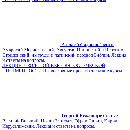
Алексей Сидоров
Святые
Амвросий Медиоланский, Августин Иппонский и Иероним
Стридонский; их труды и латинский перевод Библии. Лекция
и ответы на вопросы.
ЛЕКЦИЯ 7. ЗОЛОТОЙ ВЕК СВЯТООТЕЧЕСКОЙ
ПИСЬМЕННОСТИ Православные просветительские курсы
Георгий Бежанидзе
Святые
Василий Великий, Иоанн Златоуст, Ефрем Сирин, Кирилл
Иерусалимский. Лекция и ответы на вопросы.