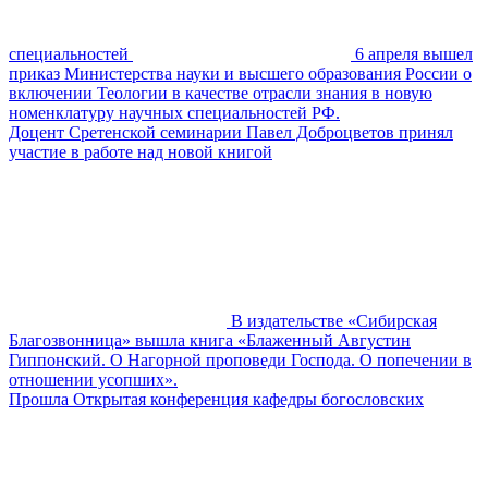
специальностей
6 апреля вышел
приказ Министерства науки и высшего образования России о
включении Теологии в качестве отрасли знания в новую
номенклатуру научных специальностей РФ.
Доцент Сретенской семинарии Павел Доброцветов принял
участие в работе над новой книгой
В издательстве «Сибирская
Благозвонница» вышла книга «Блаженный Августин
Гиппонский. О Нагорной проповеди Господа. О попечении в
отношении усопших».
Прошла Открытая конференция кафедры богословских