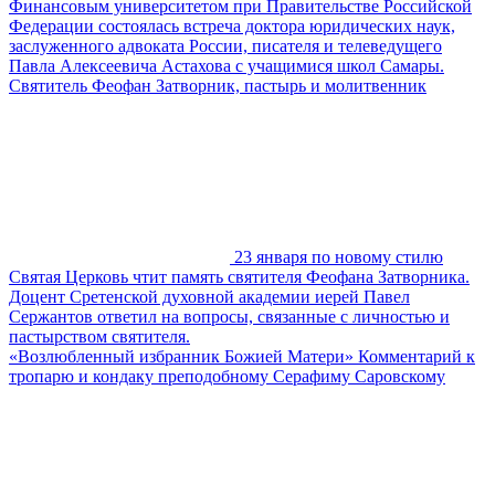
Финансовым университетом при Правительстве Российской
Федерации состоялась встреча доктора юридических наук,
заслуженного адвоката России, писателя и телеведущего
Павла Алексеевича Астахова с учащимися школ Самары.
Святитель Феофан Затворник, пастырь и молитвенник
23 января по новому стилю
Святая Церковь чтит память святителя Феофана Затворника.
Доцент Сретенской духовной академии иерей Павел
Сержантов ответил на вопросы, связанные с личностью и
пастырством святителя.
«Возлюбленный избранник Божией Матери» Комментарий к
тропарю и кондаку преподобному Серафиму Саровскому