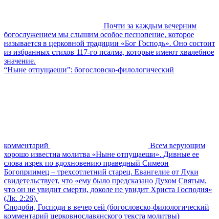
Почти за каждым вечерним
богослужением мы слышим особое песнопение, которое
называется в церковной традиции «Бог Господь». Оно состоит
из избранных стихов 117-го псалма, которые имеют хвалебное
значение.
“Ныне отпущаеши”: богословско-филологический
комментарий
Всем верующим
хорошо известна молитва «Ныне отпущаеши». Дивные ее
слова изрек по вдохновению праведный Симеон
Богоприимец – трехсотлетний старец. Евангелие от Луки
свидетельствует, что «ему было предсказано Духом Святым,
что он не увидит смерти, доколе не увидит Христа Господня»
(Лк. 2:26).
Сподоби, Господи в вечер сей (богословско-филологический
комментарий церковнославянского текста молитвы)