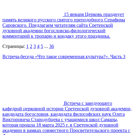
15 января Церковь празднует
память великого русского святого преподобного Серафима
Саровского. Предлагаем читателям сайта Сретенской
духовной академии богословско-филологический
комментарий к тропарю и кондаку этого праздника.
Страницы:
1
2
3
4
5
...
36
Встреча-беседа «Что такое современная культура?». Часть 3
Встреча с заведующего
кафедрой церковной истории Сретенской духовной академии,
кандидата богословия, кандидата философских наук Олега
Викторовича Стародубцева с учащимися школ Самары,
которая прошла 18 марта 2025 г. в Сретенской духовной
академии в рамках совместного Просветительского проекта с