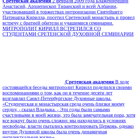
Сретенская академия
2 февраля 2009 года Блаженнейший
Анастасий, Архиепископ Тиранский и всей Албании,
участвовавший в торжествах интронизации Святейшего
Патриарха Кирилла, посетил Сретенский монастырь и провел
встречу с братией обители и учащимися семинарии.
МИТРОПОЛИТ КИРИЛЛ ВСТРЕТИЛСЯ СО
СТУДЕНТАМИ СРЕТЕНСКОЙ ДУХОВНОЙ СЕМИНАРИИ
Сретенская академия
В ходе
состоявшейся беседы митрополит Кирилл поделился своими
воспоминаниями о том, как он в течение десяти лет
возглавлял Санкт-Петербургские Духовные школы.
«Студенческая и монастырская среда очень близки моему
сердцу, - сказал Владыка. - Эти годы были самыми
счастливыми в моей жизни, это была замечательная пора, хотя
все вокруг было очень сложно: мы находились в условиях
несвободы, власти пытались контролировать Церковь, однако
внутри Духовной школы была очень динамичная
интелектуальная жизнь».