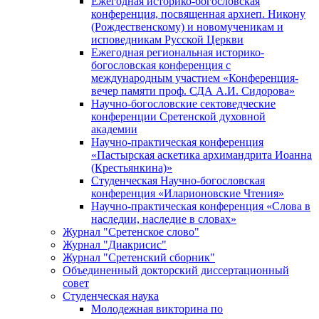
Ежегодная историко-богословская
конференция, посвященная архиеп. Никону
(Рождественскому) и новомученикам и
исповедникам Русской Церкви
Ежегодная региональная историко-
богословская конференция с
международным участием «Конференция-
вечер памяти проф. СДА А.И. Сидорова»
Научно-богословские сектоведческие
конференции Сретенской духовной
академии
Научно-практическая конференция
«Пастырская аскетика архимандрита Иоанна
(Крестьянкина)»
Студенческая Научно-богословская
конференция «Иларионовские Чтения»
Научно-практическая конференция «Cлова в
наследии, наследие в словах»
Журнал "Сретенское слово"
Журнал "Диакрисис"
Журнал "Сретенский сборник"
Объединенный докторский диссертационный
совет
Студенческая наука
Молодежная викторина по