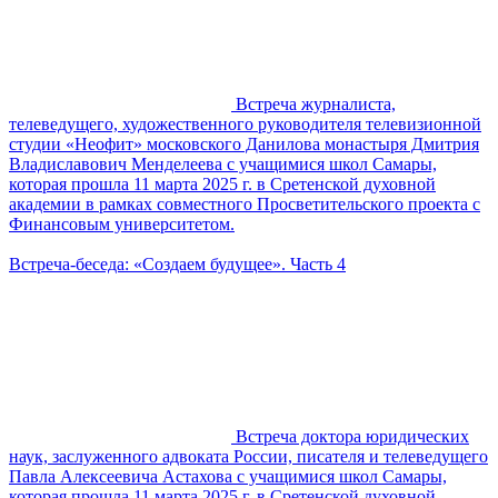
Встреча журналиста,
телеведущего, художественного руководителя телевизионной
студии «Неофит» московского Данилова монастыря Дмитрия
Владиславович Менделеева с учащимися школ Самары,
которая прошла 11 марта 2025 г. в Сретенской духовной
академии в рамках совместного Просветительского проекта с
Финансовым университетом.
Встреча-беседа: «Создаем будущее». Часть 4
Встреча доктора юридических
наук, заслуженного адвоката России, писателя и телеведущего
Павла Алексеевича Астахова с учащимися школ Самары,
которая прошла 11 марта 2025 г. в Сретенской духовной