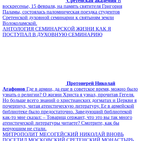
Сретенская академия
В
воскресенье, 15 февраля, на память святителя Григория
Паламы, состоялась паломническая поездка студентов
Сретенской духовной семинарии к святыням земли
Волоколамской.
АНТОЛОГИЯ СЕМИНАРСКОЙ ЖИЗНИ КАК Я
ПОСТУПАЛ В ДУХОВНУЮ СЕМИНАРИЮ
Протоиерей Николай
Агафонов
Где в армии, да еще в советское время, можно было
узнать о религии? О жизни Христа я узнал, прочитав Гегеля.
Но больше всего знаний о христианских догматах и Церкви я
почерпнул, читая атеистическую литературу. Ее в армейской
библиотеке было предостаточно. Заведующий библиотекой
как-то мне сказал: – Товарищ сержант, что это вы так много
атеистической литературы читаете? Смотрите, как бы
верующим не стали.
МИТРОПОЛИТ МЕСОГЕЙСКИЙ НИКОЛАЙ ВНОВЬ
ПОСЕТИЛ МОСКОВСКИЙ СРЕТЕНСКИЙ МОНАСТЫРЬ