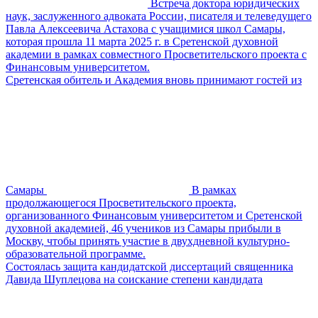
Встреча доктора юридических
наук, заслуженного адвоката России, писателя и телеведущего
Павла Алексеевича Астахова с учащимися школ Самары,
которая прошла 11 марта 2025 г. в Сретенской духовной
академии в рамках совместного Просветительского проекта с
Финансовым университетом.
Сретенская обитель и Академия вновь принимают гостей из
Самары
В рамках
продолжающегося Просветительского проекта,
организованного Финансовым университетом и Сретенской
духовной академией, 46 учеников из Самары прибыли в
Москву, чтобы принять участие в двухдневной культурно-
образовательной программе.
Состоялась защита кандидатской диссертаций священника
Давида Шуплецова на соискание степени кандидата