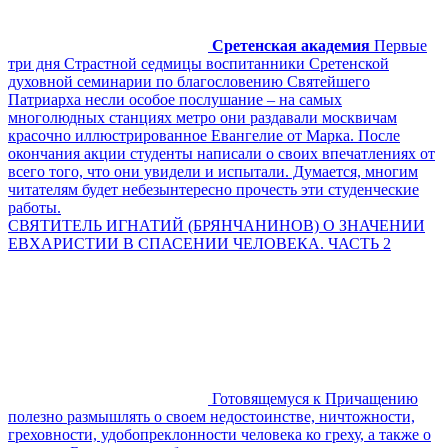
Сретенская академия
Первые
три дня Страстной седмицы воспитанники Сретенской
духовной семинарии по благословению Святейшего
Патриарха несли особое послушание – на самых
многолюдных станциях метро они раздавали москвичам
красочно иллюстрированное Евангелие от Марка. После
окончания акции студенты написали о своих впечатлениях от
всего того, что они увидели и испытали. Думается, многим
читателям будет небезынтересно прочесть эти студенческие
работы.
СВЯТИТЕЛЬ ИГНАТИЙ (БРЯНЧАНИНОВ) О ЗНАЧЕНИИ
ЕВХАРИСТИИ В СПАСЕНИИ ЧЕЛОВЕКА. ЧАСТЬ 2
Готовящемуся к Причащению
полезно размышлять о своем недостоинстве, ничтожности,
греховности, удобопреклонности человека ко греху, а также о