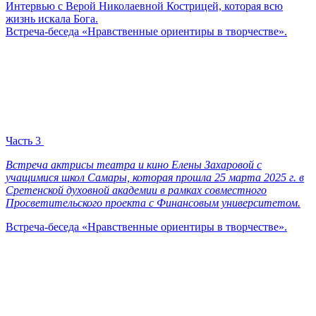
Интервью с Верой Николаевной Кострицей, которая всю
жизнь искала Бога.
Встреча-беседа «Нравственные ориентиры в творчестве».
Часть 3
Встреча актрисы театра и кино Елены Захаровой с
учащимися школ Самары, которая прошла 25 марта 2025 г. в
Сретенской духовной академии в рамках совместного
Просветительского проекта с Финансовым университетом.
Встреча-беседа «Нравственные ориентиры в творчестве».