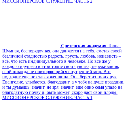
МИССИОНЕРСКОЕ СЛУЖЕНИЕ. ЧАСТЬ 2
Сретенская академия
Толпа.
Шумная, беспорядочная, она движется на тебя, сметая своей
безличной стадностью радость, грусть, любовь, ненависть –
всё, что есть индивидуального в человеке. Но все же у
каждого идущего в этой толпе свои чувства, переживания,
свой никогда не повторяющийся внутренний мир. Вот
подходит еще не старая женщина. Она берет из твоих рук
Евангелие, улыбается, благодарит, а у тебя на душе праздник,
и ты думаешь: значит, не зря, значит, еще одно семя упало на
благодатную почву и, быть может, скоро даст свои плоды.
МИССИОНЕРСКОЕ СЛУЖЕНИЕ. ЧАСТЬ 1