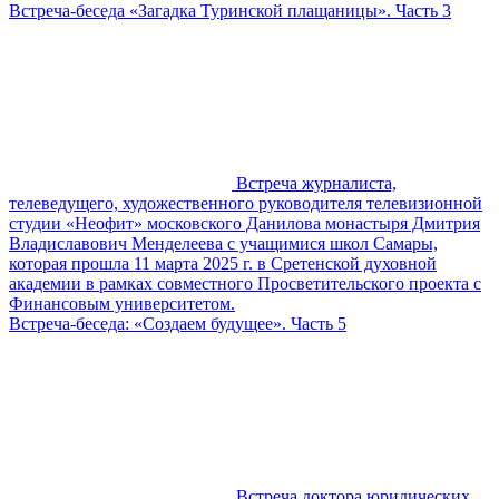
Встреча-беседа «Загадка Туринской плащаницы». Часть 3
Встреча журналиста,
телеведущего, художественного руководителя телевизионной
студии «Неофит» московского Данилова монастыря Дмитрия
Владиславович Менделеева с учащимися школ Самары,
которая прошла 11 марта 2025 г. в Сретенской духовной
академии в рамках совместного Просветительского проекта с
Финансовым университетом.
Встреча-беседа: «Создаем будущее». Часть 5
Встреча доктора юридических