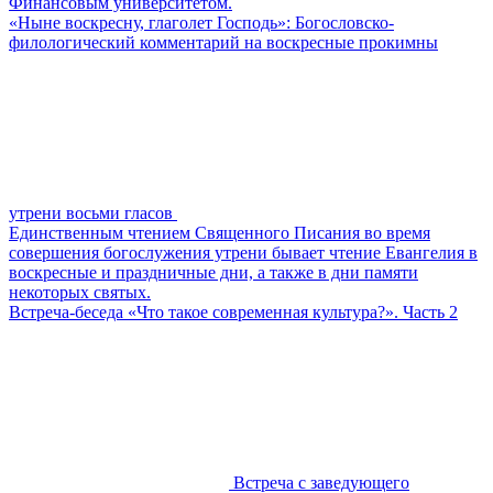
Финансовым университетом.
«Ныне воскресну, глаголет Господь»: Богословско-
филологический комментарий на воскресные прокимны
утрени восьми гласов
Единственным чтением Священного Писания во время
совершения богослужения утрени бывает чтение Евангелия в
воскресные и праздничные дни, а также в дни памяти
некоторых святых.
Встреча-беседа «Что такое современная культура?». Часть 2
Встреча с заведующего