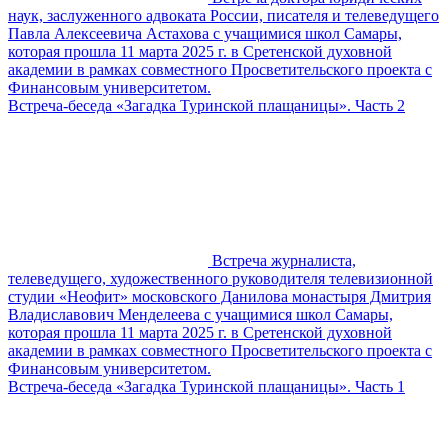
наук, заслуженного адвоката России, писателя и телеведущего
Павла Алексеевича Астахова с учащимися школ Самары,
которая прошла 11 марта 2025 г. в Сретенской духовной
академии в рамках совместного Просветительского проекта с
Финансовым университетом.
Встреча-беседа «Загадка Туринской плащаницы». Часть 2
Встреча журналиста,
телеведущего, художественного руководителя телевизионной
студии «Неофит» московского Данилова монастыря Дмитрия
Владиславович Менделеева с учащимися школ Самары,
которая прошла 11 марта 2025 г. в Сретенской духовной
академии в рамках совместного Просветительского проекта с
Финансовым университетом.
Встреча-беседа «Загадка Туринской плащаницы». Часть 1