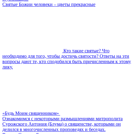
Святые Божии человеки – цветы прекрасные
Кто такие святые? Что
необходимо для того, чтобы достичь святости? Ответы на эти
вопросы дают те, кто сподобился быть причисленным к этому
лику.
«Будь Моим священником»
Ознакомимся с некоторыми размышлениями митрополита
Сурожского Антония (Блума) о священстве, которыми он
делился в многочисленных проповедях и беседах.