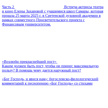
Часть 2
Встреча актрисы театра
и кино Елены Захаровой с учащимися школ Самары, которая
прошла 25 марта 2025 г. в Сретенской духовной академии в
рамках совместного Просветительского проекта с
Финансовым университетом.
«Возлюби прекраснейший пост»
Каким должен быть пост, чтобы он принес максимальную
пользу? В помощь чему дается наружный пост?
«Бог Господь, и явися нам»: богословско-филологический
комментарий к песнопению «Бог Господь» со стихами