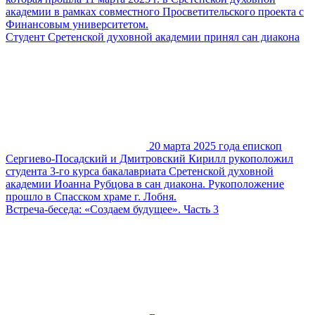
академии в рамках совместного Просветительского проекта с
Финансовым университетом.
Студент Сретенской духовной академии принял сан диакона
20 марта 2025 года епископ
Сергиево-Посадский и Дмитровский Кирилл рукоположил
студента 3-го курса бакалавриата Сретенской духовной
академии Иоанна Рубцова в сан диакона. Рукоположение
прошло в Спасском храме г. Лобня.
Встреча-беседа: «Создаем будущее». Часть 3