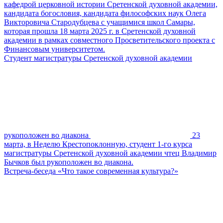
кафедрой церковной истории Сретенской духовной академии,
кандидата богословия, кандидата философских наук Олега
Викторовича Стародубцева с учащимися школ Самары,
которая прошла 18 марта 2025 г. в Сретенской духовной
академии в рамках совместного Просветительского проекта с
Финансовым университетом.
Студент магистратуры Сретенской духовной академии
рукоположен во диакона
23
марта, в Неделю Крестопоклонную, студент 1-го курса
магистратуры Сретенской духовной академии чтец Владимир
Бычков был рукоположен во диакона.
Встреча-беседа «Что такое современная культура?»