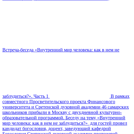
Встреча-беседа «Внутренний мир человека: как в нем не
заблудиться?». Часть 1
В рамках
совместного Просветительского проекта Финансового
университета и Сретенской духовной академии 46 самарских
школьников прибыли в Москву с двухдневной культурно-
образовательной программой. Беседу на тему «Внутренний
мир человека: как в нем не заблудиться?» для гостей провел
кандидат богословия, доцент, заведующий кафедрой
Богословия Сретенской духовной академии протоиерей