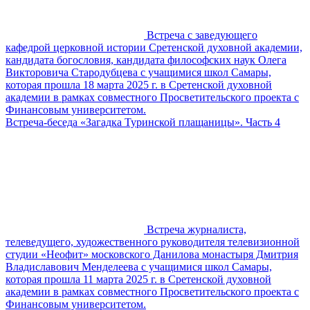
Встреча с заведующего
кафедрой церковной истории Сретенской духовной академии,
кандидата богословия, кандидата философских наук Олега
Викторовича Стародубцева с учащимися школ Самары,
которая прошла 18 марта 2025 г. в Сретенской духовной
академии в рамках совместного Просветительского проекта с
Финансовым университетом.
Встреча-беседа «Загадка Туринской плащаницы». Часть 4
Встреча журналиста,
телеведущего, художественного руководителя телевизионной
студии «Неофит» московского Данилова монастыря Дмитрия
Владиславович Менделеева с учащимися школ Самары,
которая прошла 11 марта 2025 г. в Сретенской духовной
академии в рамках совместного Просветительского проекта с
Финансовым университетом.