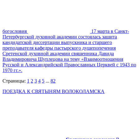
богословия
17 марта в Санкт-
Петербургской духовной академии состоялась защита
кандидатской диссертации выпускника и старшего
преподавателя кафедры пастырского душепопечения
Сретенской духовной академии священника Давида
Владимировича Шуплецова на тему «Взаимоотношения
Русской и Александрийской Православных Церквей с 1943 по
1970 гг.».
Страницы:
1
2
3
4
5
...
82
ПОЕЗДКА К СВЯТЫНЯМ ВОЛОКОЛАМСКА