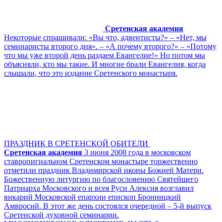
Сретенская академия
Некоторые спрашивали: «Вы что, адвентисты?» – «Нет, мы
семинаристы второго дня». – «А почему второго?» – «Потому
что мы уже второй день раздаем Евангелие!» Но потом мы
объясняли, кто мы такие. И многие брали Евангелия, когда
слышали, что это издание Сретенского монастыря.
ПРАЗДНИК В СРЕТЕНСКОЙ ОБИТЕЛИ
Сретенская академия
3 июня 2008 года в московском
ставропигиальном Сретенском монастыре торжественно
отметили праздник Владимирской иконы Божией Матери.
Божественную литургию по благословению Святейшего
Патриарха Московского и всея Руси Алексия возглавил
викарий Московской епархии епископ Бронницкий
Амвросий. В этот же день состоялся очередной – 5-й выпуск
Сретенской духовной семинарии.