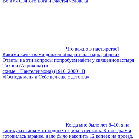
Во имя Святого Бога и счастья человека
Что важно в пастырстве?
Какими качествами должен обладать пастырь добрый?
Ответы на эти вопросы попробуем найти у священнопастыря
Тихона (Агрикова) (в
схиме – Пантелеимона) (1916–2000). В
«Господь меня к Себе вел еще с детства»
Когда мне было лет 8–10, я на
каникулах тайком от родных ездила в церковь. К поездкам я
готовилась заранее, надо было накопить 12 копеек на проезд.