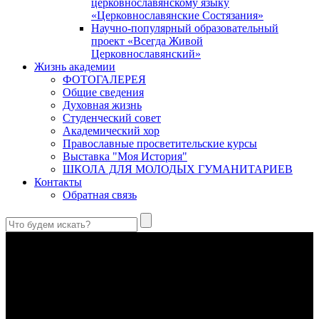
церковнославянскому языку
«Церковнославянские Состязания»
Научно-популярный образовательный
проект «Всегда Живой
Церковнославянский»
Жизнь академии
ФОТОГАЛЕРЕЯ
Общие сведения
Духовная жизнь
Студенческий совет
Академический хор
Православные просветительские курсы
Выставка "Моя История"
ШКОЛА ДЛЯ МОЛОДЫХ ГУМАНИТАРИЕВ
Контакты
Обратная связь
Антропология свт. Феофана Затворника как альтернатива
проектам виртуального человека. Часть 1
Стратегия человека исихастского в статье впервые
представлена на текстах свт. Феофана как альтернатива
человеку виртуальному.
Первый воскресный эксапостиларий: Богословско-
филологический комментарий