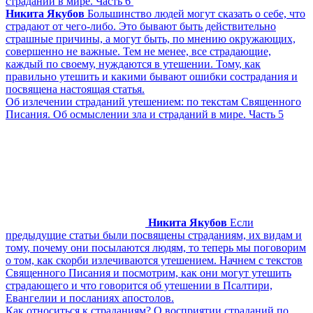
страданий в мире. Часть 6
Никита Якубов
Большинство людей могут сказать о себе, что
страдают от чего-либо. Это бывают быть действительно
страшные причины, а могут быть, по мнению окружающих,
совершенно не важные. Тем не менее, все страдающие,
каждый по своему, нуждаются в утешении. Тому, как
правильно утешить и какими бывают ошибки сострадания и
посвящена настоящая статья.
Об излечении страданий утешением: по текстам Священного
Писания. Об осмыслении зла и страданий в мире. Часть 5
Никита Якубов
Если
предыдущие статьи были посвящены страданиям, их видам и
тому, почему они посылаются людям, то теперь мы поговорим
о том, как скорби излечиваются утешением. Начнем с текстов
Священного Писания и посмотрим, как они могут утешить
страдающего и что говорится об утешении в Псалтири,
Евангелии и посланиях апостолов.
Как относиться к страданиям? О восприятии страданий по