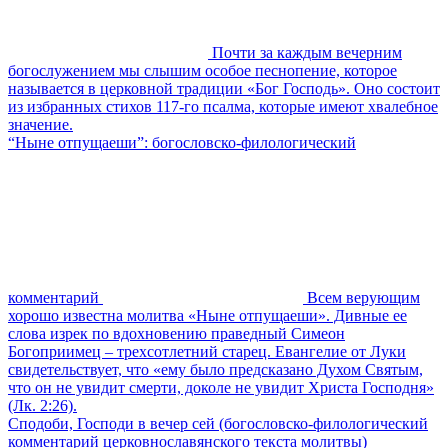
Почти за каждым вечерним
богослужением мы слышим особое песнопение, которое
называется в церковной традиции «Бог Господь». Оно состоит
из избранных стихов 117-го псалма, которые имеют хвалебное
значение.
“Ныне отпущаеши”: богословско-филологический
комментарий
Всем верующим
хорошо известна молитва «Ныне отпущаеши». Дивные ее
слова изрек по вдохновению праведный Симеон
Богоприимец – трехсотлетний старец. Евангелие от Луки
свидетельствует, что «ему было предсказано Духом Святым,
что он не увидит смерти, доколе не увидит Христа Господня»
(Лк. 2:26).
Сподоби, Господи в вечер сей (богословско-филологический
комментарий церковнославянского текста молитвы)