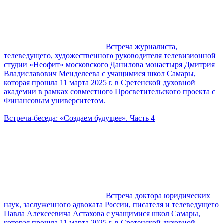
Встреча журналиста,
телеведущего, художественного руководителя телевизионной
студии «Неофит» московского Данилова монастыря Дмитрия
Владиславович Менделеева с учащимися школ Самары,
которая прошла 11 марта 2025 г. в Сретенской духовной
академии в рамках совместного Просветительского проекта с
Финансовым университетом.
Встреча-беседа: «Создаем будущее». Часть 4
Встреча доктора юридических
наук, заслуженного адвоката России, писателя и телеведущего
Павла Алексеевича Астахова с учащимися школ Самары,
которая прошла 11 марта 2025 г. в Сретенской духовной