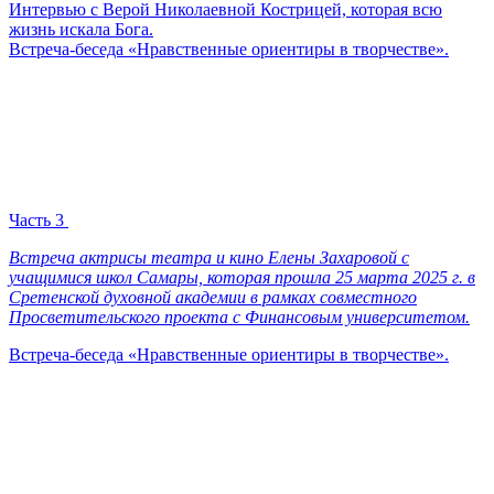
Интервью с Верой Николаевной Кострицей, которая всю
жизнь искала Бога.
Встреча-беседа «Нравственные ориентиры в творчестве».
Часть 3
Встреча актрисы театра и кино Елены Захаровой с
учащимися школ Самары, которая прошла 25 марта 2025 г. в
Сретенской духовной академии в рамках совместного
Просветительского проекта с Финансовым университетом.
Встреча-беседа «Нравственные ориентиры в творчестве».