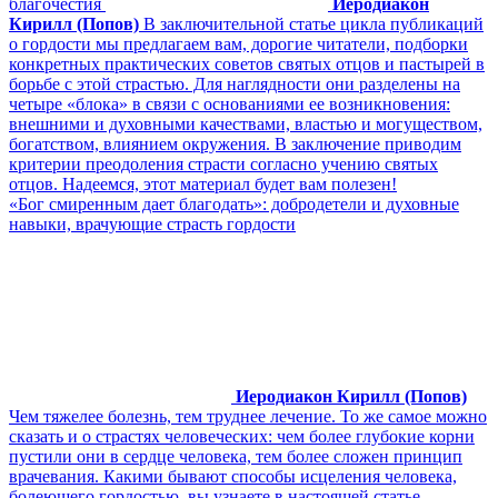
благочестия
Иеродиакон
Кирилл (Попов)
В заключительной статье цикла публикаций
о гордости мы предлагаем вам, дорогие читатели, подборки
конкретных практических советов святых отцов и пастырей в
борьбе с этой страстью. Для наглядности они разделены на
четыре «блока» в связи с основаниями ее возникновения:
внешними и духовными качествами, властью и могуществом,
богатством, влиянием окружения. В заключение приводим
критерии преодоления страсти согласно учению святых
отцов. Надеемся, этот материал будет вам полезен!
«Бог смиренным дает благодать»: добродетели и духовные
навыки, врачующие страсть гордости
Иеродиакон Кирилл (Попов)
Чем тяжелее болезнь, тем труднее лечение. То же самое можно
сказать и о страстях человеческих: чем более глубокие корни
пустили они в сердце человека, тем более сложен принцип
врачевания. Какими бывают способы исцеления человека,
болеющего гордостью, вы узнаете в настоящей статье.