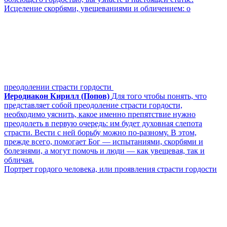
Исцеление скорбями, увещеваниями и обличением: о
преодолении страсти гордости
Иеродиакон Кирилл (Попов)
Для того чтобы понять, что
представляет собой преодоление страсти гордости,
необходимо уяснить, какое именно препятствие нужно
преодолеть в первую очередь: им будет духовная слепота
страсти. Вести с ней борьбу можно по-разному. В этом,
прежде всего, помогает Бог — испытаниями, скорбями и
болезнями, а могут помочь и люди — как увещевая, так и
обличая.
Портрет гордого человека, или проявления страсти гордости