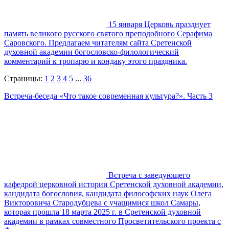
15 января Церковь празднует
память великого русского святого преподобного Серафима
Саровского. Предлагаем читателям сайта Сретенской
духовной академии богословско-филологический
комментарий к тропарю и кондаку этого праздника.
Страницы:
1
2
3
4
5
...
36
Встреча-беседа «Что такое современная культура?». Часть 3
Встреча с заведующего
кафедрой церковной истории Сретенской духовной академии,
кандидата богословия, кандидата философских наук Олега
Викторовича Стародубцева с учащимися школ Самары,
которая прошла 18 марта 2025 г. в Сретенской духовной
академии в рамках совместного Просветительского проекта с