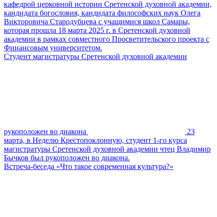
кафедрой церковной истории Сретенской духовной академии,
кандидата богословия, кандидата философских наук Олега
Викторовича Стародубцева с учащимися школ Самары,
которая прошла 18 марта 2025 г. в Сретенской духовной
академии в рамках совместного Просветительского проекта с
Финансовым университетом.
Студент магистратуры Сретенской духовной академии
рукоположен во диакона
23
марта, в Неделю Крестопоклонную, студент 1-го курса
магистратуры Сретенской духовной академии чтец Владимир
Бычков был рукоположен во диакона.
Встреча-беседа «Что такое современная культура?»