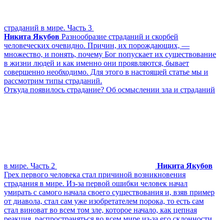
страданий в мире. Часть 3
Никита Якубов
Разнообразие страданий и скорбей
человеческих очевидно. Причин, их порождающих, —
множество, и понять, почему Бог попускает их существование
в жизни людей и как именно они проявляются, бывает
совершенно необходимо. Для этого в настоящей статье мы и
рассмотрим типы страданий.
Откуда появилось страдание? Об осмыслении зла и страданий
в мире. Часть 2
Никита Якубов
Грех первого человека стал причиной возникновения
страдания в мире. Из-за первой ошибки человек начал
умирать с самого начала своего существования и, взяв пример
от диавола, стал сам уже изобретателем порока, то есть сам
стал виноват во всем том зле, которое начало, как цепная
реакция, распространяться во всем мире из-за его склонности