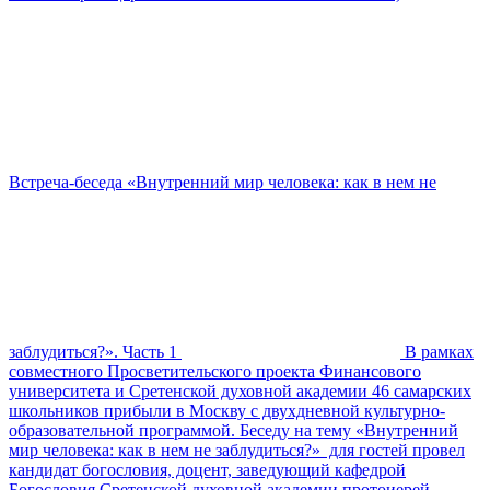
Встреча-беседа «Внутренний мир человека: как в нем не
заблудиться?». Часть 1
В рамках
совместного Просветительского проекта Финансового
университета и Сретенской духовной академии 46 самарских
школьников прибыли в Москву с двухдневной культурно-
образовательной программой. Беседу на тему «Внутренний
мир человека: как в нем не заблудиться?» для гостей провел
кандидат богословия, доцент, заведующий кафедрой
Богословия Сретенской духовной академии протоиерей