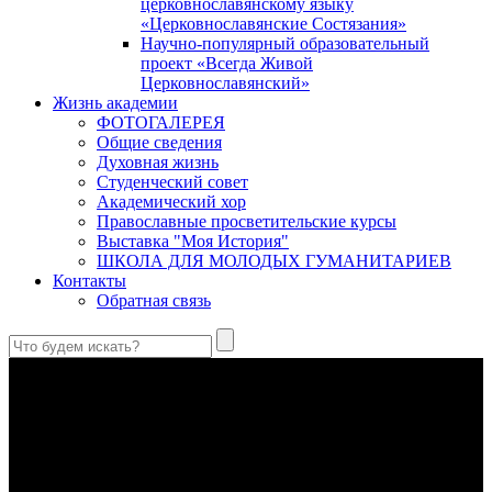
церковнославянскому языку
«Церковнославянские Состязания»
Научно-популярный образовательный
проект «Всегда Живой
Церковнославянский»
Жизнь академии
ФОТОГАЛЕРЕЯ
Общие сведения
Духовная жизнь
Студенческий совет
Академический хор
Православные просветительские курсы
Выставка "Моя История"
ШКОЛА ДЛЯ МОЛОДЫХ ГУМАНИТАРИЕВ
Контакты
Обратная связь
Антропология свт. Феофана Затворника как альтернатива
проектам виртуального человека. Часть 1
Стратегия человека исихастского в статье впервые
представлена на текстах свт. Феофана как альтернатива
человеку виртуальному.
Первый воскресный эксапостиларий: Богословско-
филологический комментарий