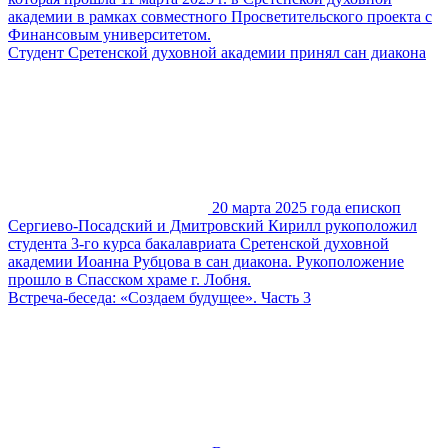
академии в рамках совместного Просветительского проекта с
Финансовым университетом.
Студент Сретенской духовной академии принял сан диакона
20 марта 2025 года епископ
Сергиево-Посадский и Дмитровский Кирилл рукоположил
студента 3-го курса бакалавриата Сретенской духовной
академии Иоанна Рубцова в сан диакона. Рукоположение
прошло в Спасском храме г. Лобня.
Встреча-беседа: «Создаем будущее». Часть 3