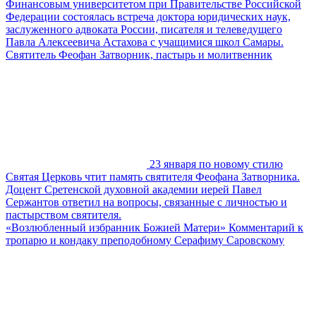
Финансовым университетом при Правительстве Российской
Федерации состоялась встреча доктора юридических наук,
заслуженного адвоката России, писателя и телеведущего
Павла Алексеевича Астахова с учащимися школ Самары.
Святитель Феофан Затворник, пастырь и молитвенник
23 января по новому стилю
Святая Церковь чтит память святителя Феофана Затворника.
Доцент Сретенской духовной академии иерей Павел
Сержантов ответил на вопросы, связанные с личностью и
пастырством святителя.
«Возлюбленный избранник Божией Матери» Комментарий к
тропарю и кондаку преподобному Серафиму Саровскому