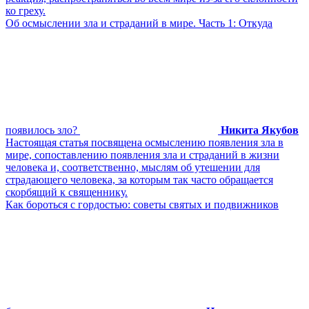
ко греху.
Об осмыслении зла и страданий в мире. Часть 1: Откуда
появилось зло?
Никита Якубов
Настоящая статья посвящена осмыслению появления зла в
мире, сопоставлению появления зла и страданий в жизни
человека и, соответственно, мыслям об утешении для
страдающего человека, за которым так часто обращается
скорбящий к священнику.
Как бороться с гордостью: советы святых и подвижников