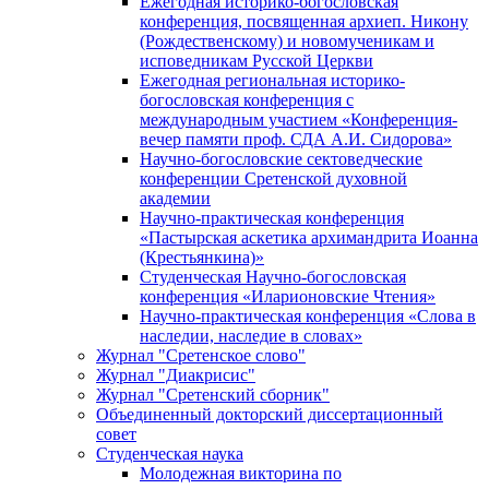
Ежегодная историко-богословская
конференция, посвященная архиеп. Никону
(Рождественскому) и новомученикам и
исповедникам Русской Церкви
Ежегодная региональная историко-
богословская конференция с
международным участием «Конференция-
вечер памяти проф. СДА А.И. Сидорова»
Научно-богословские сектоведческие
конференции Сретенской духовной
академии
Научно-практическая конференция
«Пастырская аскетика архимандрита Иоанна
(Крестьянкина)»
Студенческая Научно-богословская
конференция «Иларионовские Чтения»
Научно-практическая конференция «Cлова в
наследии, наследие в словах»
Журнал "Сретенское слово"
Журнал "Диакрисис"
Журнал "Сретенский сборник"
Объединенный докторский диссертационный
совет
Студенческая наука
Молодежная викторина по