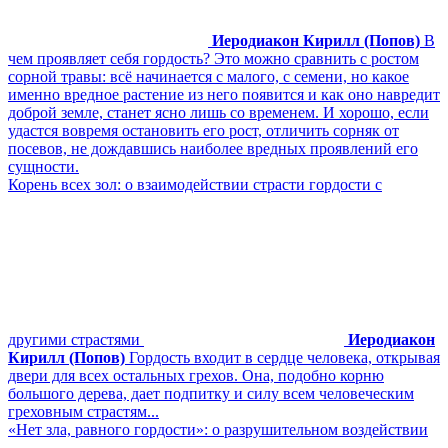
Иеродиакон Кирилл (Попов)
В
чем проявляет себя гордость? Это можно сравнить с ростом
сорной травы: всё начинается с малого, с семени, но какое
именно вредное растение из него появится и как оно навредит
доброй земле, станет ясно лишь со временем. И хорошо, если
удастся вовремя остановить его рост, отличить сорняк от
посевов, не дождавшись наиболее вредных проявлений его
сущности.
Корень всех зол: о взаимодействии страсти гордости с
другими страстями
Иеродиакон
Кирилл (Попов)
Гордость входит в сердце человека, открывая
двери для всех остальных грехов. Она, подобно корню
большого дерева, дает подпитку и силу всем человеческим
греховным страстям...
«Нет зла, равного гордости»: о разрушительном воздействии