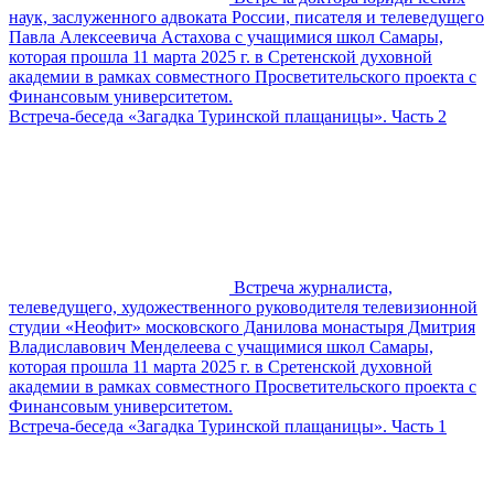
наук, заслуженного адвоката России, писателя и телеведущего
Павла Алексеевича Астахова с учащимися школ Самары,
которая прошла 11 марта 2025 г. в Сретенской духовной
академии в рамках совместного Просветительского проекта с
Финансовым университетом.
Встреча-беседа «Загадка Туринской плащаницы». Часть 2
Встреча журналиста,
телеведущего, художественного руководителя телевизионной
студии «Неофит» московского Данилова монастыря Дмитрия
Владиславович Менделеева с учащимися школ Самары,
которая прошла 11 марта 2025 г. в Сретенской духовной
академии в рамках совместного Просветительского проекта с
Финансовым университетом.
Встреча-беседа «Загадка Туринской плащаницы». Часть 1