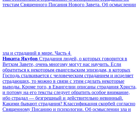
текстам Священного Писания Нового Завета. Об осмыслении
зла и страданий в мире. Часть 4
Никита Якубов
Страдания людей, о которых говорится в
Ветхом Завете, очень многому могут нас научить. Если
обратиться к некоторым евангельским эпизодам, в которых
Господь сталкивается с человеческим страданием и исцеляет
страдающих, то можно в связи с этим сделать некоторые
выводы. Кроме того, в Евангелии описаны страдания Христа,
и потому на его тексты следует обратить особое внимание,
ибо страдал — безгрешный и действительно невинный.
Какими бывают страдания? Классификация скорбей согласно
Священному Писанию и психологии. Об осмыслении зла и