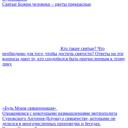
Святые Божии человеки – цветы прекрасные
Кто такие святые? Что
необходимо для того, чтобы достичь святости? Ответы на эти
вопросы дают те, кто сподобился быть причисленным к этому
лику.
«Будь Моим священником»
Ознакомимся с некоторыми размышлениями митрополита
Сурожского Антония (Блума) о священстве, которыми он
делился в многочисленных проповедях и беседах.