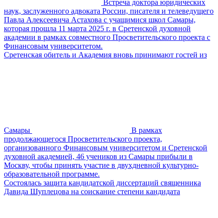
Встреча доктора юридических
наук, заслуженного адвоката России, писателя и телеведущего
Павла Алексеевича Астахова с учащимися школ Самары,
которая прошла 11 марта 2025 г. в Сретенской духовной
академии в рамках совместного Просветительского проекта с
Финансовым университетом.
Сретенская обитель и Академия вновь принимают гостей из
Самары
В рамках
продолжающегося Просветительского проекта,
организованного Финансовым университетом и Сретенской
духовной академией, 46 учеников из Самары прибыли в
Москву, чтобы принять участие в двухдневной культурно-
образовательной программе.
Состоялась защита кандидатской диссертаций священника
Давида Шуплецова на соискание степени кандидата