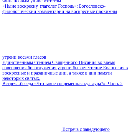
Финансовым университетом.
«Ныне воскресну, глаголет Господь»: Богословско-
филологический комментарий на воскресные прокимны
утрени восьми гласов
Единственным чтением Священного Писания во время
совершения богослужения утрени бывает чтение Евангелия в
воскресные и праздничные дни, а также в дни памяти
некоторых святых.
Встреча-беседа «Что такое современная культура?». Часть 2
Встреча с заведующего