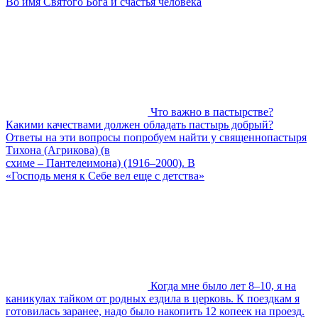
Во имя Святого Бога и счастья человека
Что важно в пастырстве?
Какими качествами должен обладать пастырь добрый?
Ответы на эти вопросы попробуем найти у священнопастыря
Тихона (Агрикова) (в
схиме – Пантелеимона) (1916–2000). В
«Господь меня к Себе вел еще с детства»
Когда мне было лет 8–10, я на
каникулах тайком от родных ездила в церковь. К поездкам я
готовилась заранее, надо было накопить 12 копеек на проезд.