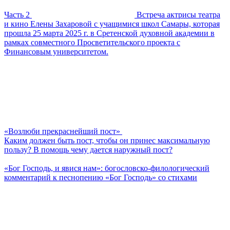
Часть 2
Встреча актрисы театра
и кино Елены Захаровой с учащимися школ Самары, которая
прошла 25 марта 2025 г. в Сретенской духовной академии в
рамках совместного Просветительского проекта с
Финансовым университетом.
«Возлюби прекраснейший пост»
Каким должен быть пост, чтобы он принес максимальную
пользу? В помощь чему дается наружный пост?
«Бог Господь, и явися нам»: богословско-филологический
комментарий к песнопению «Бог Господь» со стихами