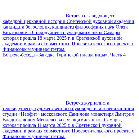
Встреча с заведующего
кафедрой церковной истории Сретенской духовной академии,
кандидата богословия, кандидата философских наук Олега
Викторовича Стародубцева с учащимися школ Самары,
которая прошла 18 марта 2025 г. в Сретенской духовной
академии в рамках совместного Просветительского проекта с
Финансовым университетом.
Встреча-беседа «Загадка Туринской плащаницы». Часть 4
Встреча журналиста,
телеведущего, художественного руководителя телевизионной
студии «Неофит» московского Данилова монастыря Дмитрия
Владиславович Менделеева с учащимися школ Самары,
которая прошла 11 марта 2025 г. в Сретенской духовной
академии в рамках совместного Просветительского проекта с
Финансовым университетом.