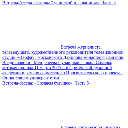
Встреча-беседа «Загадка Туринской плащаницы». Часть 3
Встреча журналиста,
телеведущего, художественного руководителя телевизионной
студии «Неофит» московского Данилова монастыря Дмитрия
Владиславович Менделеева с учащимися школ Самары,
которая прошла 11 марта 2025 г. в Сретенской духовной
академии в рамках совместного Просветительского проекта с
Финансовым университетом.
Встреча-беседа: «Создаем будущее». Часть 5
Встреча доктора юридических