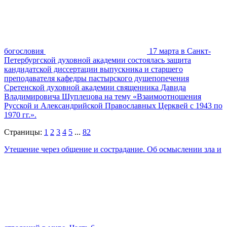
богословия
17 марта в Санкт-
Петербургской духовной академии состоялась защита
кандидатской диссертации выпускника и старшего
преподавателя кафедры пастырского душепопечения
Сретенской духовной академии священника Давида
Владимировича Шуплецова на тему «Взаимоотношения
Русской и Александрийской Православных Церквей с 1943 по
1970 гг.».
Страницы:
1
2
3
4
5
...
82
Утешение через общение и сострадание. Об осмыслении зла и