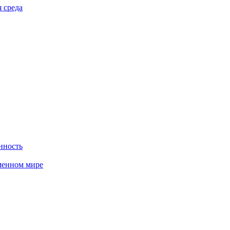
 среда
нность
менном мире