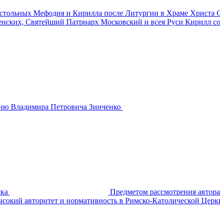
остольных Мефодия и Кирилла после Литургии в Храме Христа 
енских, Святейший Патриарх Московский и всея Руси Кирилл 
тию Владимира Петровича Зинченко
ска
Предметом рассмотрения автора
ысокий авторитет и нормативность в Римско-Католической Церк