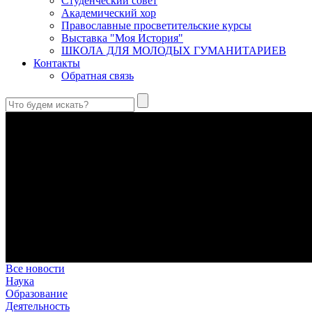
Студенческий совет
Академический хор
Православные просветительские курсы
Выставка "Моя История"
ШКОЛА ДЛЯ МОЛОДЫХ ГУМАНИТАРИЕВ
Контакты
Обратная связь
Антропология свт. Феофана Затворника как альтернатива проек
Стратегия человека исихастского в статье впервые представлен
Первый воскресный эксапостиларий: Богословско-филологиче
Первый воскресный эксапостиларий, входящий в цикл Октоиха
Святые страстотерпцы Борис и Глеб: к истории канонизации и
Первыми русскими святыми, прославленными Церковью, стали 
Праведный Феодор Ушаков: «Смерть предпочитаю я бесчестн
В Федоре Ушакове гармонично соединились железная дисциплин
истинного молитвенника.
Этимология имени Исидора Севильского и передача греко-римс
Анализ наиболее известного произведения епископа Севильи р
представления о мире и обществе того времени.
Все новости
Наука
Образование
Деятельность