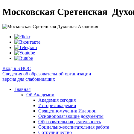
Московская Сретенская
Духо
Вход в ЭИОС
Сведения об образовательной организации
версия для слабовидящих
Главная
Об Академии
Академия сегодня
История академии
Священномученик Иларион
Основополагающие документы
Образовательная деятельность
Социально-воспитательная работа
Сотрудничество