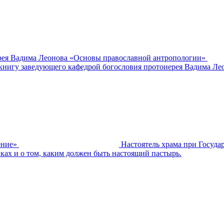
рея Вадима Леонова «Основы православной антропологии»
 книгу заведующего кафедрой богословия протоиерея Вадима Л
ение»
Настоятель храма при Государ
ах и о том, каким должен быть настоящий пастырь.