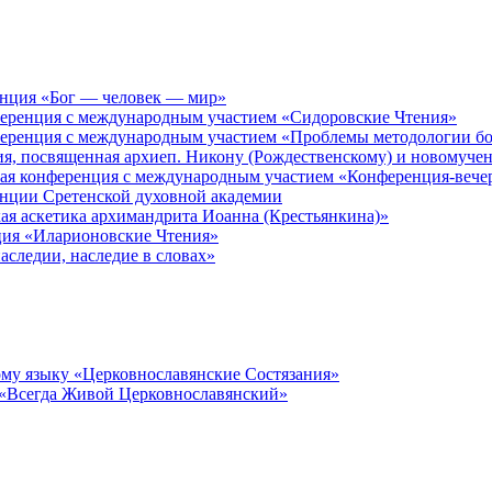
енция «Бог — человек — мир»
ференция с международным участием «Сидоровские Чтения»
ференция с международным участием «Проблемы методологии бо
ия, посвященная архиеп. Никону (Рождественскому) и новомуче
кая конференция с международным участием «Конференция-вече
енции Сретенской духовной академии
ая аскетика архимандрита Иоанна (Крестьянкина)»
ция «Иларионовские Чтения»
аследии, наследие в словах»
му языку «Церковнославянские Состязания»
 «Всегда Живой Церковнославянский»