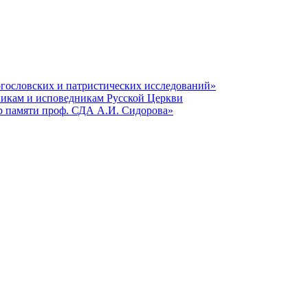
гословских и патристических исследований»
никам и исповедникам Русской Церкви
р памяти проф. СДА А.И. Сидорова»