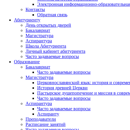
Электронная информационно-образовательная
Контакты
Обратная связь
Абитуриенту
День открытых дверей
Бакалавриат
Магистратура
Аспирантура
Школа Абитуриента
Личный кабинет абитуриента
Часто задаваемые вопросы
Образование
Бакалавриат
Часто задаваемые вопросы
Магистратура
Церковнославянский язык: история и совреме
История древней Церкви
Пастырское душепопечение и миссия в совре
Часто задаваемые вопросы
Аспирантура
Часто задаваемые вопросы
Аспиранту
Преподаватели
Расписание занятий
Часто задаваемые вопросы