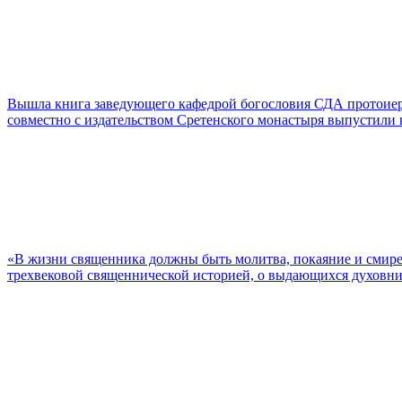
Вышла книга заведующего кафедрой богословия СДА протоие
совместно с издательством Сретенского монастыря выпустили
«В жизни священника должны быть молитва, покаяние и смир
трехвековой священнической историей, о выдающихся духовник