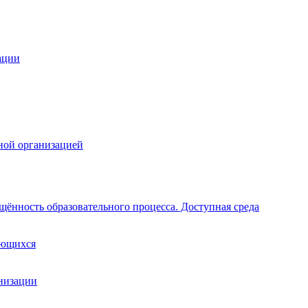
ации
ной организацией
щённость образовательного процесса. Доступная среда
ающихся
анизации