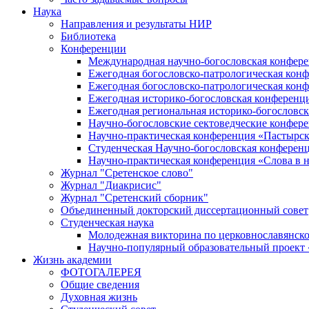
Наука
Направления и результаты НИР
Библиотека
Конференции
Международная научно-богословская конфер
Ежегодная богословско-патрологическая кон
Ежегодная богословско-патрологическая кон
Ежегодная историко-богословская конференц
Ежегодная региональная историко-богословс
Научно-богословские сектоведческие конфер
Научно-практическая конференция «Пастырск
Студенческая Научно-богословская конферен
Научно-практическая конференция «Cлова в н
Журнал "Сретенское слово"
Журнал "Диакрисис"
Журнал "Сретенский сборник"
Объединенный докторский диссертационный совет
Студенческая наука
Молодежная викторина по церковнославянско
Научно-популярный образовательный проект
Жизнь академии
ФОТОГАЛЕРЕЯ
Общие сведения
Духовная жизнь