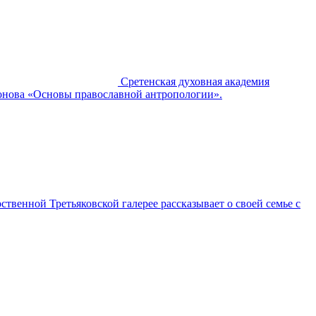
Сретенская духовная академия
еонова «Основы православной антропологии».
ственной Третьяковской галерее рассказывает о своей семье с