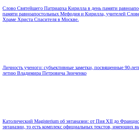
Слово Святейшего Патриарха Кирилла в день памяти равноап
памяти равноапостольных Мефодия и Кирилла, учителей Слов
Храме Христа Спасителя в Москве.
Личность ученого: субъективные заметки, посвященные 90-ле
летию Владимира Петровича Зинченко
Католический Magisterium об эвтаназии: от Пия XII до Франци
эвтаназии, то есть комплекс официальных текстов, имеющих в