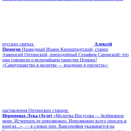
русских святых
Алексей
Помогов
Праведный Иоанн Кронштадтский, старец
Амвросий Оптинский, преподобный Серафим Саровский: что
они говорили о величайшем таинстве Церкви?
«Самоуправство в молитве ― впадение в прелесть»:
наставления Оптинских старцев
Иеромонах Лука (Ауле)
«Молитва Иисусова ― безбрежное
море. Исчерпать ее невозможно. Невозможно всего описать в
книгах...», ― в словах прп. Варсонофия указывается на