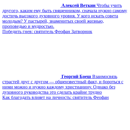
Алексей Веткин
Чтобы учить
другого, каким ему быть священником, сначала нужно самому
достичь высокого духовного уровня. У кого искать совета
молодым? У пастырей, знаменитых своей жизнью,
проповедью и мудростью.
Победить гнев: святитель Феофан Затворник
Георгий Боеш
Взаимосвязь
страстей друг с другом — общеизвестный факт, и бороться с
ними можно и нужно каждому христианину. Однако без
духовного руководства это сделать крайне трудно
Как благодать влияет на личность: святитель Феофан