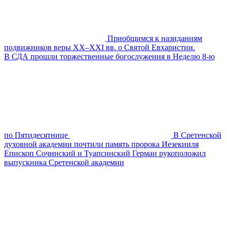
Приобщимся к назиданиям
подвижников веры XX–XXI вв. о Святой Евхаристии.
В СДА прошли торжественные богослужения в Неделю 8-ю
по Пятидесятнице
В Сретенской
духовной академии почтили память пророка Иезекииля
Епископ Сочинский и Туапсинский Герман рукоположил
выпускника Сретенской академии