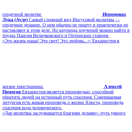
сердечной молитве
Иеромонах
Лука (Ауле)
Самый сложный вид Иисусовой молитвы ―
сердечное делание. О нем обычно не пишут и практически не
наставляют в этом деле. Но крупицы поучений можно найти в
трудах Паисия Величковского и Оптинских старцев.
«Это жизнь наша! Это свет! Это любовь...»: Евхаристия в
жизни христианина
Алексей
Помогов
Евхаристия является проповедью, способной
обратить людей на истинный путь спасения. Совершаемая
литургия есть живая проповедь о жизни Христа, проповедь
спасения рода человеческого.
«Дар молитвы заслуживается благими делами»: путь умного