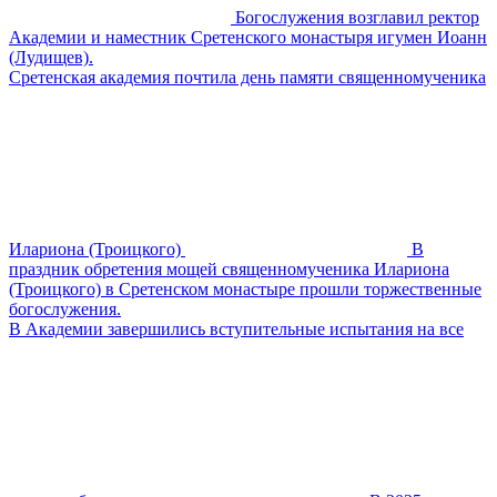
Богослужения возглавил ректор
Академии и наместник Сретенского монастыря игумен Иоанн
(Лудищев).
Сретенская академия почтила день памяти священномученика
Илариона (Троицкого)
В
праздник обретения мощей священномученика Илариона
(Троицкого) в Сретенском монастыре прошли торжественные
богослужения.
В Академии завершились вступительные испытания на все