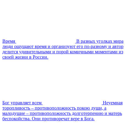
Время
В разных уголках мира
люди ощущают время и организуют его по-разному и автор
делится удивительными и порой комичными моментами из
своей жизни в России.
Бог управляет всем
Неуемная
торопливость – противоположность покою души, а
малодушие – противоположность долготерпению и матерь
беспокойства. Они противоречат вере в Бога.