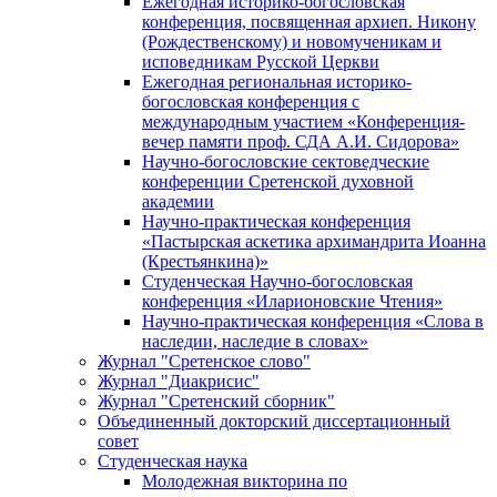
Ежегодная историко-богословская
конференция, посвященная архиеп. Никону
(Рождественскому) и новомученикам и
исповедникам Русской Церкви
Ежегодная региональная историко-
богословская конференция с
международным участием «Конференция-
вечер памяти проф. СДА А.И. Сидорова»
Научно-богословские сектоведческие
конференции Сретенской духовной
академии
Научно-практическая конференция
«Пастырская аскетика архимандрита Иоанна
(Крестьянкина)»
Студенческая Научно-богословская
конференция «Иларионовские Чтения»
Научно-практическая конференция «Cлова в
наследии, наследие в словах»
Журнал "Сретенское слово"
Журнал "Диакрисис"
Журнал "Сретенский сборник"
Объединенный докторский диссертационный
совет
Студенческая наука
Молодежная викторина по