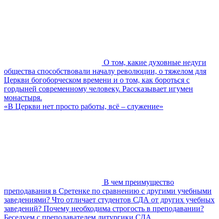
О том, какие духовные недуги
общества способствовали началу революции, о тяжелом для
Церкви богоборческом времени и о том, как бороться с
гордыней современному человеку. Рассказывает игумен
монастыря.
«В Церкви нет просто работы, всё – служение»
В чем преимущество
преподавания в Сретенке по сравнению с другими учебными
заведениями? Что отличает студентов СДА от других учебных
заведений? Почему необходима строгость в преподавании?
Беседуем с преподавателем литургики СДА.