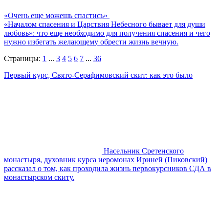
«Очень еще можешь спастись»
«Началом спасения и Царствия Небесного бывает для души
любовь»: что еще необходимо для получения спасения и чего
нужно избегать желающему обрести жизнь вечную.
Страницы:
1
...
3
4
5
6
7
...
36
Первый курс, Свято-Серафимовский скит: как это было
Насельник Сретенского
монастыря, духовник курса иеромонах Ириней (Пиковский)
рассказал о том, как проходила жизнь первокурсников СДА в
монастырском скиту.