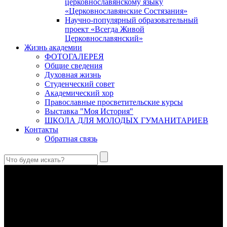
церковнославянскому языку
«Церковнославянские Состязания»
Научно-популярный образовательный
проект «Всегда Живой
Церковнославянский»
Жизнь академии
ФОТОГАЛЕРЕЯ
Общие сведения
Духовная жизнь
Студенческий совет
Академический хор
Православные просветительские курсы
Выставка "Моя История"
ШКОЛА ДЛЯ МОЛОДЫХ ГУМАНИТАРИЕВ
Контакты
Обратная связь
Святые страстотерпцы Борис и Глеб: к истории канонизации
и написания житий
Первыми русскими святыми, прославленными Церковью,
стали благоверные князья Борис и Глеб.
Праведный Феодор Ушаков: «Смерть предпочитаю я
бесчестному служению»
В Федоре Ушакове гармонично соединились железная