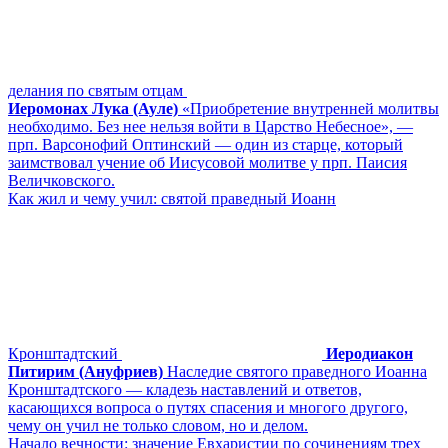
делания по святым отцам
Иеромонах Лука (Ауле)
«Приобретение внутренней молитвы
необходимо. Без нее нельзя войти в Царство Небесное», ―
прп. Варсонофий Оптинский ― один из старце, который
заимствовал учение об Иисусовой молитве у прп. Паисия
Величковского.
Как жил и чему учил: святой праведный Иоанн
Кронштадтский
Иеродиакон
Питирим (Ануфриев)
Наследие святого праведного Иоанна
Кронштадтского — кладезь наставлений и ответов,
касающихся вопроса о путях спасения и многого другого,
чему он учил не только словом, но и делом.
Начало вечности: значение Евхаристии по сочинениям трех