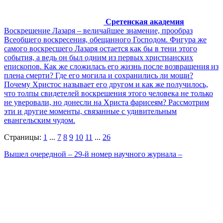
Сретенская академия
Воскрешение Лазаря – величайшее знамение, прообраз
Всеобщего воскресения, обещанного Господом. Фигура же
самого воскресшего Лазаря остается как бы в тени этого
события, а ведь он был одним из первых христианских
епископов. Как же сложилась его жизнь после возвращения из
плена смерти? Где его могила и сохранились ли мощи?
Почему Христос называет его другом и как же получилось,
что толпы свидетелей воскрешения этого человека не только
не уверовали, но донесли на Христа фарисеям? Рассмотрим
эти и другие моменты, связанные с удивительным
евангельским чудом.
Страницы:
1
...
7
8
9
10
11
...
26
Вышел очередной – 29-й номер научного журнала –