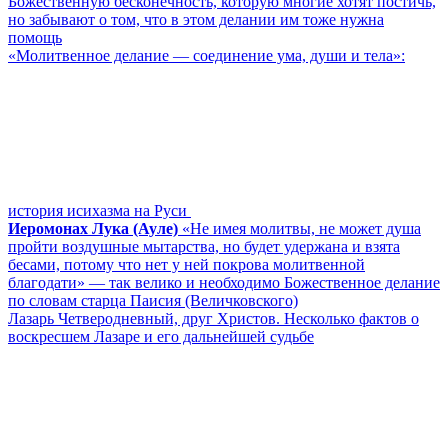
Божественную бесконечность, которую многие хотят постичь,
но забывают о том, что в этом делании им тоже нужна
помощь
«Молитвенное делание ― соединение ума, души и тела»:
история исихазма на Руси
Иеромонах Лука (Ауле)
«Не имея молитвы, не может душа
пройти воздушные мытарства, но будет удержана и взята
бесами, потому что нет у ней покрова молитвенной
благодати» ― так велико и необходимо Божественное делание
по словам старца Паисия (Величковского)
Лазарь Четверодневный, друг Христов. Несколько фактов о
воскресшем Лазаре и его дальнейшей судьбе