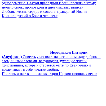
одновременно. Святой праведный Иоанн посвятил этому
немало своих проповедей и дневниковых записей.
Любовь, жизнь, сердце и совесть: праведный Иоанн
Кронштадтский о Боге и человеке
Иеродиакон Питирим
(Ануфриев)
Совесть указывает на различие между добром и
злом, иными словами, регулируют духовную жизни
христианина, который старается жить по Евангелию и
возделывает в себе начатки любви.
Пастырь и паства: послания отцов Церкви прошлых веков