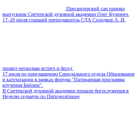
Пресвитерский сан принял
выпускник Сретенской духовной академии Олег Кулинич.
17–20 июля старший преподаватель СДА Солодков А. И.
провёл несколько встреч и бесед
17 июля по приглашению Синодального отдела Образования
и катехизации в рамках форума "Патриаршая программа
изучения Библии".
В Сретенской духовной академии прошли богослужения в
Неделю седьмую по Пятидесятнице