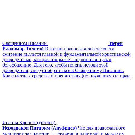
Священном Писании
Иерей
Владимир Толстой
В жизни православного человека
смирение является главной и фундаментальной христианской
добродетелью, которая открывает подлинный путь к
богообщению. Для того, чтобы понять истоки этой
добродетели, следует обратиться к Священному Писанию.
Как спастись: средства и препятствия (по поучениям св. прав.
Иоанна Кронштадтского)
Иеродиакон Питирим (Ануфриев)
Что для православного
христианина спасение — разговор и длинный, и коротких