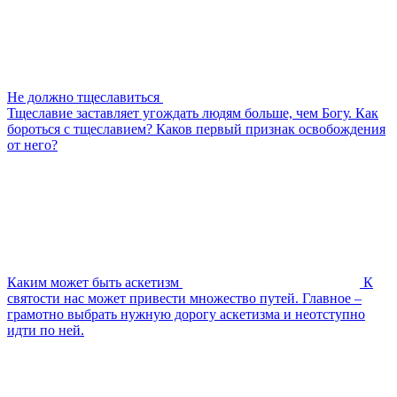
Не должно тщеславиться
Тщеславие заставляет угождать людям больше, чем Богу. Как
бороться с тщеславием? Каков первый признак освобождения
от него?
Каким может быть аскетизм
К
святости нас может привести множество путей. Главное –
грамотно выбрать нужную дорогу аскетизма и неотступно
идти по ней.