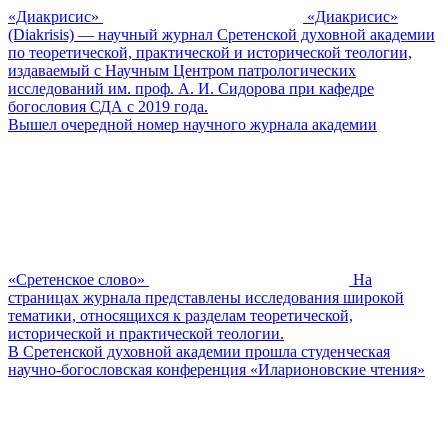
«Диакрисис»
«Диакрисис»
(Diakrisis) — научный журнал Сретенской духовной академии
по теоретической, практической и исторической теологии,
издаваемый с Научным Центром патрологических
исследований им. проф. А. И. Сидорова при кафедре
богословия СДА с 2019 года.
Вышел очередной номер научного журнала академии
«Сретенское слово»
На
страницах журнала представлены исследования широкой
тематики, относящихся к разделам теоретической,
исторической и практической теологии.
В Сретенской духовной академии прошла студенческая
научно-богословская конференция «Иларионовские чтения»