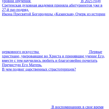
уровни обучения
В 2025 году
Сретенская духовная академия приняла абитуриентов уже в
27-й раз подряд.
Икона Пресвятой Богородицы «Казанская» Очерк из истории
церковного искусства
Первые
христиане, уверовавшие во Христа и принявшие учение Его,
вместе с тем научились любить и благоговейно почитать
Пречистую Его Матерь.
В чем подвиг царственных страстотерпцев?
В воспоминаниях в свое время