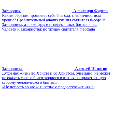
Затворник
Александр Фадеев
Каким образом проявляет себя благодать на личностном
уровне? Сравнительный анализ учения святителя Феофана
Затворника, а также других современных богословов.
Человек и Евхаристия: по трудам святителя Феофана
Затворника
Алексей Помогов
Духовная жизнь во Христе и со Христом, очевидно, не может
не оказать своего благотворного влияния на нравственную
сторону человеческого бытия...
«Не попасть во вражьи сети»: о предостережениях в