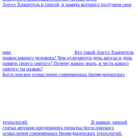
Ангел Хранитель и святой, в память которого получаем свое
имя
Кто такой Ангел Хранитель
православного человека? Чем отличаются день ангела и день
памяти своего святого? Почему важно знать, в честь какого
святого ты назван?
Богословское осмысление современных биомедицинских
технологий
В рамках данной
статьи автором предпринята попытка богословского
осмысления современных биомедицинских технологий.