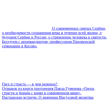
О современных святых Сербии,
о необходимости сохранения веры в течение всей жизни, о
будущем Сербии и России, о стремлении человека к святости.
Беседуем с архимандритом, профессором Призренской
семинарии в Косово.
Грех и страсть — в чем разница?
Отрывок из книги протоиерея Павла Гумерова «Грехи,
страсти и борьба с ними в современном мире».
Пастырские встречи. О значении Иисусовой молитвы