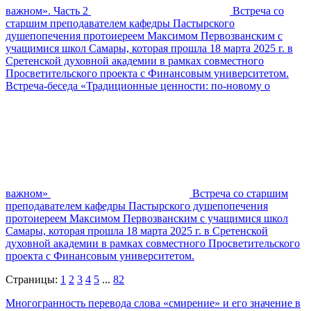
важном». Часть 2
Встреча со
старшим преподавателем кафедры Пастырского
душепопечения протоиереем Максимом Первозванским с
учащимися школ Самары, которая прошла 18 марта 2025 г. в
Сретенской духовной академии в рамках совместного
Просветительского проекта с Финансовым университетом.
Встреча-беседа «Традиционные ценности: по-новому о
важном»
Встреча со старшим
преподавателем кафедры Пастырского душепопечения
протоиереем Максимом Первозванским с учащимися школ
Самары, которая прошла 18 марта 2025 г. в Сретенской
духовной академии в рамках совместного Просветительского
проекта с Финансовым университетом.
Страницы:
1
2
3
4
5
...
82
Многогранность перевода слова «смирение» и его значение в