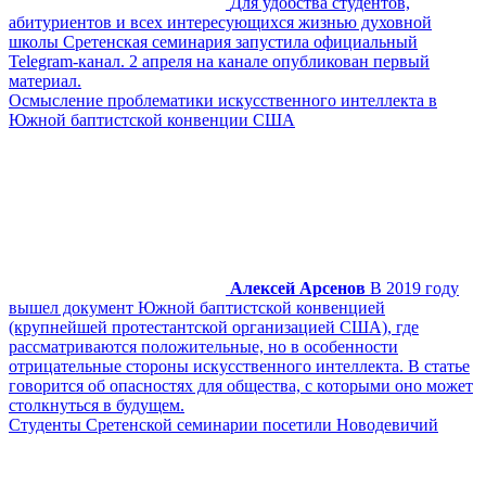
Для удобства студентов,
абитуриентов и всех интересующихся жизнью духовной
школы Сретенская семинария запустила официальный
Telegram-канал. 2 апреля на канале опубликован первый
материал.
Осмысление проблематики искусственного интеллекта в
Южной баптистской конвенции США
Алексей Арсенов
В 2019 году
вышел документ Южной баптистской конвенцией
(крупнейшей протестантской организацией США), где
рассматриваются положительные, но в особенности
отрицательные стороны искусственного интеллекта. В статье
говорится об опасностях для общества, с которыми оно может
столкнуться в будущем.
Студенты Сретенской семинарии посетили Новодевичий