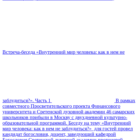
Встреча-беседа «Внутренний мир человека: как в нем не
заблудиться?». Часть 1
В рамках
совместного Просветительского проекта Финансового
университета и Сретенской духовной академии 46 самарских
школьников прибыли в Москву с двухдневной культурно-
образовательной программой. Беседу на тему «Внутренний
мир человека: как в нем не заблудиться?» для гостей провел
кандидат богословия, доцент, заведующий кафедрой
Богословия Сретенской духовной академии протоиерей