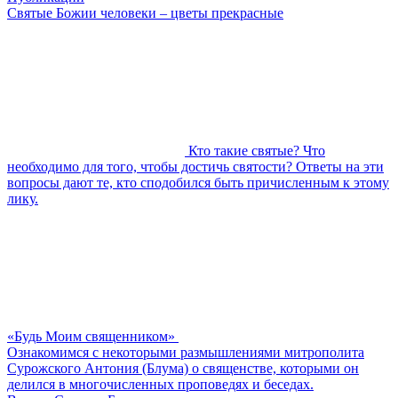
Святые Божии человеки – цветы прекрасные
Кто такие святые? Что
необходимо для того, чтобы достичь святости? Ответы на эти
вопросы дают те, кто сподобился быть причисленным к этому
лику.
«Будь Моим священником»
Ознакомимся с некоторыми размышлениями митрополита
Сурожского Антония (Блума) о священстве, которыми он
делился в многочисленных проповедях и беседах.