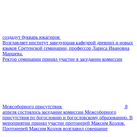
создадут букварь юкагиров
Возглавляет институт заведующая кафедрой древних и новых
языков Сретенской семинарии, профессор Лариса Ивановна
Маршева.
Ректор семинарии принял участие в заседании комиссии
Межсоборного присутствия
8
апреля состоялось заседание комиссии Межсоборного
присутствия по богословию и богословскому образованию. В
мероприятии принял участие протоиерей Максим Козлов.
Протоиерей Максим Козлов возглавил совещание