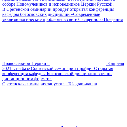
соборе Но­во­му­че­ни­ков и ис­по­вед­ни­ков Церк­ви Рус­ской.
В Сретенской семинарии пройдет открытая конференция
кафедры богословских дисциплин «Современные
экклезиологические проблемы в свете Священного Предания
Православной Церкви»
8 апреля
2021 г. на базе Сретенской семинарии пройдет Открытая
конференция кафедры Богословской дисциплин в очно-
дистанционном формате.
Сретенская семинария запустила Telegram-канал