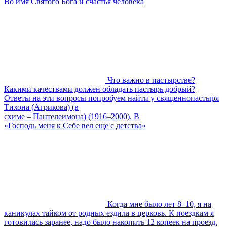
Во имя Святого Бога и счастья человека
Что важно в пастырстве?
Какими качествами должен обладать пастырь добрый?
Ответы на эти вопросы попробуем найти у священнопастыря
Тихона (Агрикова) (в
схиме – Пантелеимона) (1916–2000). В
«Господь меня к Себе вел еще с детства»
Когда мне было лет 8–10, я на
каникулах тайком от родных ездила в церковь. К поездкам я
готовилась заранее, надо было накопить 12 копеек на проезд.