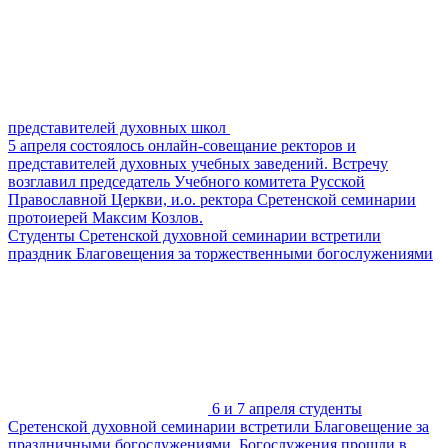
представителей духовных школ
5 апреля состоялось онлайн-совещание ректоров и
представителей духовных учебных заведений. Встречу
возглавил председатель Учебного комитета Русской
Православной Церкви, и.о. ректора Сретенской семинарии
протоиерей Максим Козлов.
Студенты Сретенской духовной семинарии встретили
праздник Благовещения за торжественными богослужениями
6 и 7 апреля студенты
Сретенской духовной семинарии встретили Благовещение за
праздничными богослужениями. Богослужения прошли в