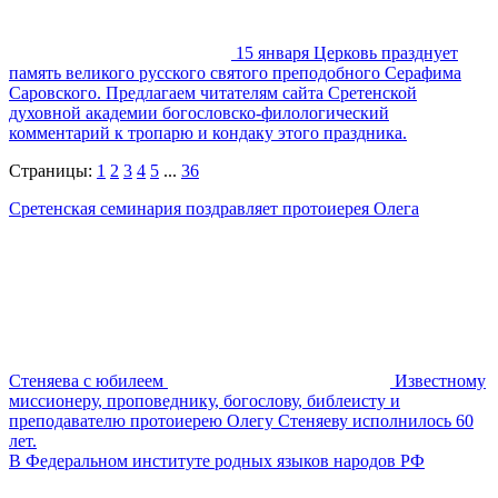
15 января Церковь празднует
память великого русского святого преподобного Серафима
Саровского. Предлагаем читателям сайта Сретенской
духовной академии богословско-филологический
комментарий к тропарю и кондаку этого праздника.
Страницы:
1
2
3
4
5
...
36
Сретенская семинария поздравляет протоиерея Олега
Стеняева с юбилеем
Известному
миссионеру, проповеднику, богослову, библеисту и
преподавателю протоиерею Олегу Стеняеву исполнилось 60
лет.
В Федеральном институте родных языков народов РФ