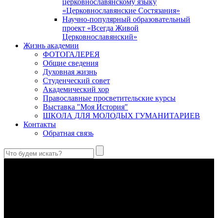
церковнославянскому языку
«Церковнославянские Состязания»
Научно-популярный образовательный
проект «Всегда Живой
Церковнославянский»
Жизнь академии
ФОТОГАЛЕРЕЯ
Общие сведения
Духовная жизнь
Студенческий совет
Академический хор
Православные просветительские курсы
Выставка "Моя История"
ШКОЛА ДЛЯ МОЛОДЫХ ГУМАНИТАРИЕВ
Контакты
Обратная связь
Антропология свт. Феофана Затворника как альтернатива
проектам виртуального человека. Часть 1
Стратегия человека исихастского в статье впервые
представлена на текстах свт. Феофана как альтернатива
человеку виртуальному.
Первый воскресный эксапостиларий: Богословско-
филологический комментарий