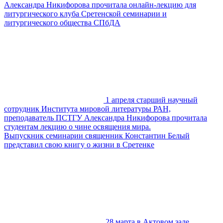
Александра Никифорова прочитала онлайн-лекцию для
литургического клуба Сретенской семинарии и
литургического общества СПбДА
1 апреля старший научный
сотрудник Института мировой литературы РАН,
преподаватель ПСТГУ Александра Никифорова прочитала
студентам лекцию о чине освящения мира.
Выпускник семинарии священник Константин Белый
представил свою книгу о жизни в Сретенке
28 марта в Актовом зале