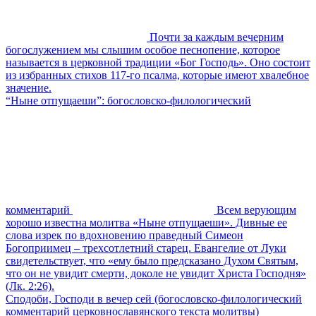
Почти за каждым вечерним
богослужением мы слышим особое песнопение, которое
называется в церковной традиции «Бог Господь». Оно состоит
из избранных стихов 117-го псалма, которые имеют хвалебное
значение.
“Ныне отпущаеши”: богословско-филологический
комментарий
Всем верующим
хорошо известна молитва «Ныне отпущаеши». Дивные ее
слова изрек по вдохновению праведный Симеон
Богоприимец – трехсотлетний старец. Евангелие от Луки
свидетельствует, что «ему было предсказано Духом Святым,
что он не увидит смерти, доколе не увидит Христа Господня»
(Лк. 2:26).
Сподоби, Господи в вечер сей (богословско-филологический
комментарий церковнославянского текста молитвы)