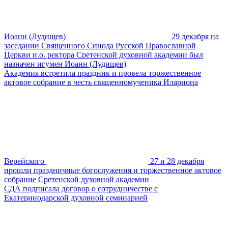
Иоанн (Лудищев)
29 декабря на
заседании Священного Синода Русской Православной
Церкви и.о. ректора Сретенской духовной академии был
назначен игумен Иоанн (Лудищев)
Академия встретила праздник и провела торжественное
актовое собрание в честь священномученика Илариона
Верейского
27 и 28 декабря
прошли праздничные богослужения и торжественное актовое
собрание Сретенской духовной академии
СДА подписала договор о сотрудничестве с
Екатеринодарской духовной семинарией