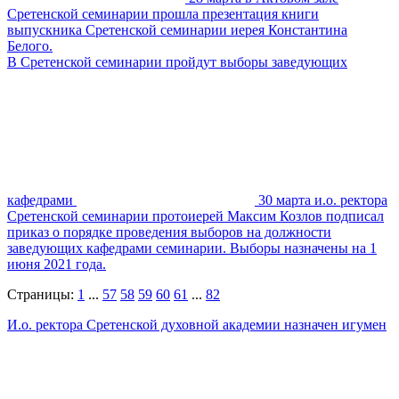
Сретенской семинарии прошла презентация книги
выпускника Сретенской семинарии иерея Константина
Белого.
В Сретенской семинарии пройдут выборы заведующих
кафедрами
30 марта и.о. ректора
Сретенской семинарии протоиерей Максим Козлов подписал
приказ о порядке проведения выборов на должности
заведующих кафедрами семинарии. Выборы назначены на 1
июня 2021 года.
Страницы:
1
...
57
58
59
60
61
...
82
И.о. ректора Сретенской духовной академии назначен игумен