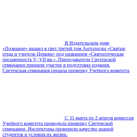
В Издательском доме
«Познание» вышел в свет третий том Антологии «Святые
отцы и учители Церкви» под названием «Святоотеческая
письменность V–VII вв.». Преподаватели Сретенской
семинарии приняли участие в подготовке издания.
Сретенская семинария прошла проверку Учебного комитета
С 31 марта по 2 апреля комиссия
Учебного комитета проводила проверку Сретенской
семинарии. Инспекторы проверили качество знаний
студентов и условия их жизни.