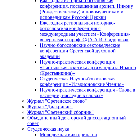
Ежегодная историко-богословская
конференция, посвященная архиеп. Никону
(Рождественскому) и новомученикам и
исповедникам Русской Церкви
Ежегодная региональная историко-
богословская конференция с
международным участием «Конференция-
вечер памяти проф. СДА А.И. Сидорова»
Научно-богословские сектоведческие
конференции Сретенской духовной
академии
Научно-практическая конференция
«Пастырская аскетика архимандрита Иоанна
(Крестьянкина)»
Студенческая Научно-богословская
конференция «Иларионовские Чтения»
Научно-практическая конференция «Cлова в
наследии, наследие в словах»
Журнал "Сретенское слово"
Журнал "Диакрисис"
Журнал "Сретенский сборник"
Объединенный докторский диссертационный
совет
Студенческая наука
Молодежная викторина по