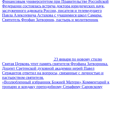
Финансовым университетом при Правительстве Российской
Федерации состоялась встреча доктора юридических наук,
заслуженного адвоката России, писателя и телеведущего
Павла Алексеевича Астахова с учащимися школ Самары.
Святитель Феофан Затворник, пастырь и молитвенник
23 января по новому стилю
Святая Церковь чтит память святителя Феофана Затворника.
Доцент Сретенской духовной академии иерей Павел
Сержантов ответил на вопросы, связанные с личностью и
пастырством святителя.
«Возлюбленный избранник Божией Матери» Комментарий к
тропарю и кондаку преподобному Серафиму Саровскому