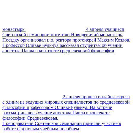
монастырь
4 апреля учащиеся
Сретенской семинарии посетили Новодевичий монастырь.
Поездку организовал и.о. ректора протоиерей Максим Козлов.
Профессор Оливье Бульнуа рассказал студентам об учении
апостола Павла в контексте средневековой философии
2 апреля прошла онлайн-встреча
с одним из ведущих мировых специалистов по средневековой
философии профессором Оливье Бульнуа. На встрече
рассматривалось учение апостола Павла в контексте
философии Средневековья.
Преподаватели Сретенской семинарии приняли участие в
работе над новым учебным пособием