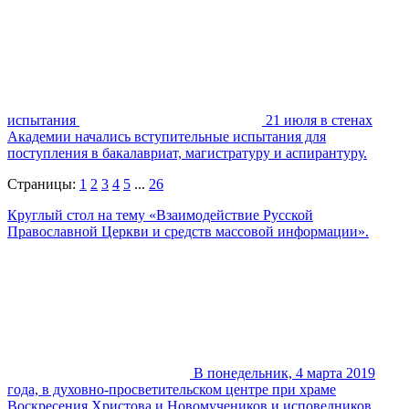
испытания
21 июля в стенах
Академии начались вступительные испытания для
поступления в бакалавриат, магистратуру и аспирантуру.
Страницы:
1
2
3
4
5
...
26
Круглый стол на тему «Взаимодействие Русской
Православной Церкви и средств массовой информации».
В понедельник, 4 марта 2019
года, в духовно-просветительском центре при храме
Воскресения Христова и Новомучеников и исповедников