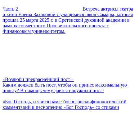
Часть 2
Встреча актрисы театра
и кино Елены Захаровой с учащимися школ Самары, которая
прошла 25 марта 2025 г. в Сретенской духовной академии в
рамках совместного Просветительского проекта с
Финансовым университетом.
«Возлюби прекраснейший пост»
Каким должен быть пост, чтобы он принес максимальную
пользу? В помощь чему дается наружный пост?
«Бог Господь, и явися нам»: богословско-филологический
комментарий к песнопению «Бог Господь» со стихами