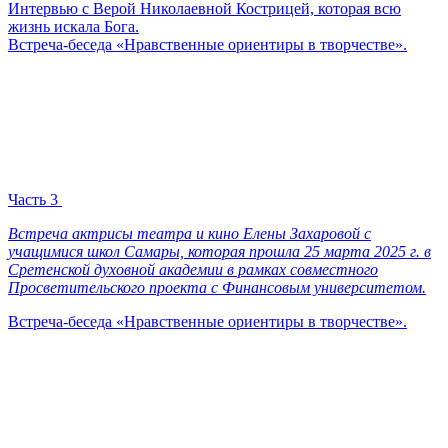
Интервью с Верой Николаевной Кострицей, которая всю
жизнь искала Бога.
Встреча-беседа «Нравственные ориентиры в творчестве».
Часть 3
Встреча актрисы театра и кино Елены Захаровой с
учащимися школ Самары, которая прошла 25 марта 2025 г. в
Сретенской духовной академии в рамках совместного
Просветительского проекта с Финансовым университетом.
Встреча-беседа «Нравственные ориентиры в творчестве».