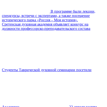
В программе были лекции,
спецкурсы, встречи с экспертами, а также посещение
исторического парка «Россия – Моя история».
Сретенская духовная академия объявляет конкурс на
должности профессорско-преподавательского состава
Студенты Таврической духовной семинарии посетили
Академию
22 апреля гостям