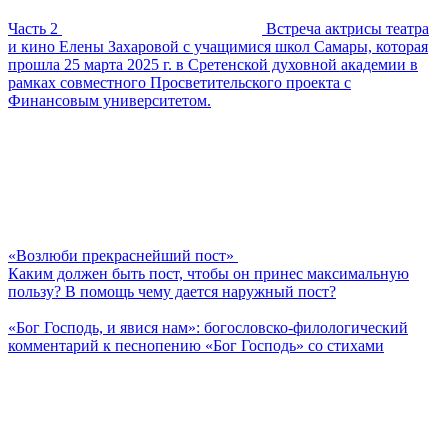
Часть 2
Встреча актрисы театра
и кино Елены Захаровой с учащимися школ Самары, которая
прошла 25 марта 2025 г. в Сретенской духовной академии в
рамках совместного Просветительского проекта с
Финансовым университетом.
«Возлюби прекраснейший пост»
Каким должен быть пост, чтобы он принес максимальную
пользу? В помощь чему дается наружный пост?
«Бог Господь, и явися нам»: богословско-филологический
комментарий к песнопению «Бог Господь» со стихами