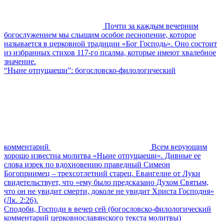
Почти за каждым вечерним
богослужением мы слышим особое песнопение, которое
называется в церковной традиции «Бог Господь». Оно состоит
из избранных стихов 117-го псалма, которые имеют хвалебное
значение.
“Ныне отпущаеши”: богословско-филологический
комментарий
Всем верующим
хорошо известна молитва «Ныне отпущаеши». Дивные ее
слова изрек по вдохновению праведный Симеон
Богоприимец – трехсотлетний старец. Евангелие от Луки
свидетельствует, что «ему было предсказано Духом Святым,
что он не увидит смерти, доколе не увидит Христа Господня»
(Лк. 2:26).
Сподоби, Господи в вечер сей (богословско-филологический
комментарий церковнославянского текста молитвы)