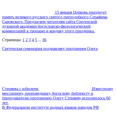
15 января Церковь празднует
память великого русского святого преподобного Серафима
Саровского. Предлагаем читателям сайта Сретенской
духовной академии богословско-филологический
комментарий к тропарю и кондаку этого праздника.
Страницы:
1
2
3
4
5
...
36
Сретенская семинария поздравляет протоиерея Олега
Стеняева с юбилеем
Известному
миссионеру, проповеднику, богослову, библеисту и
преподавателю протоиерею Олегу Стеняеву исполнилось 60
лет.
В Федеральном институте родных языков народов РФ