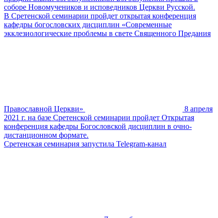
соборе Но­во­му­че­ни­ков и ис­по­вед­ни­ков Церк­ви Рус­ской.
В Сретенской семинарии пройдет открытая конференция
кафедры богословских дисциплин «Современные
экклезиологические проблемы в свете Священного Предания
Православной Церкви»
8 апреля
2021 г. на базе Сретенской семинарии пройдет Открытая
конференция кафедры Богословской дисциплин в очно-
дистанционном формате.
Сретенская семинария запустила Telegram-канал