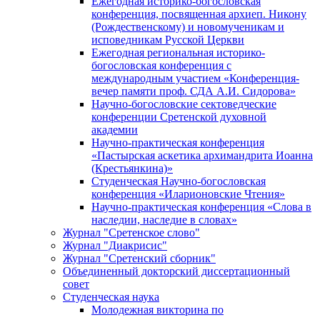
Ежегодная историко-богословская
конференция, посвященная архиеп. Никону
(Рождественскому) и новомученикам и
исповедникам Русской Церкви
Ежегодная региональная историко-
богословская конференция с
международным участием «Конференция-
вечер памяти проф. СДА А.И. Сидорова»
Научно-богословские сектоведческие
конференции Сретенской духовной
академии
Научно-практическая конференция
«Пастырская аскетика архимандрита Иоанна
(Крестьянкина)»
Студенческая Научно-богословская
конференция «Иларионовские Чтения»
Научно-практическая конференция «Cлова в
наследии, наследие в словах»
Журнал "Сретенское слово"
Журнал "Диакрисис"
Журнал "Сретенский сборник"
Объединенный докторский диссертационный
совет
Студенческая наука
Молодежная викторина по