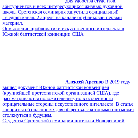
Для удобства студентов,
абитуриентов и всех интересующихся жизнью духовной
школы Сретенская семинария запустила официальный
Telegram-канал. 2 апреля на канале опубликован первый
материал.
Осмысление проблематики искусственного интеллекта в
Южной баптистской конвенции США
Алексей Арсенов
В 2019 году
вышел документ Южной баптистской конвенцией
(крупнейшей протестантской организацией США), где
рассматриваются положительные, но в особенности
отрицательные стороны искусственного интеллекта. В статье
говорится об опасностях для общества, с которыми оно может
столкнуться в будущем.
Студенты Сретенской семинарии посетили Новодевичий