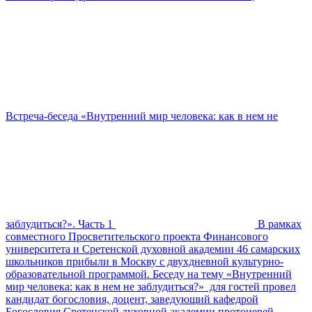
Встреча-беседа «Внутренний мир человека: как в нем не
заблудиться?». Часть 1
В рамках
совместного Просветительского проекта Финансового
университета и Сретенской духовной академии 46 самарских
школьников прибыли в Москву с двухдневной культурно-
образовательной программой. Беседу на тему «Внутренний
мир человека: как в нем не заблудиться?» для гостей провел
кандидат богословия, доцент, заведующий кафедрой
Богословия Сретенской духовной академии протоиерей