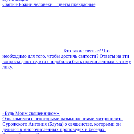
Святые Божии человеки – цветы прекрасные
Кто такие святые? Что
необходимо для того, чтобы достичь святости? Ответы на эти
вопросы дают те, кто сподобился быть причисленным к этому
лику.
«Будь Моим священником»
Ознакомимся с некоторыми размышлениями митрополита
Сурожского Антония (Блума) о священстве, которыми он
делился в многочисленных проповедях и беседах.