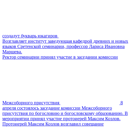
создадут букварь юкагиров
Возглавляет институт заведующая кафедрой древних и новых
языков Сретенской семинарии, профессор Лариса Ивановна
Маршева.
Ректор семинарии принял участие в заседании комиссии
Межсоборного присутствия
8
апреля состоялось заседание комиссии Межсоборного
присутствия по богословию и богословскому образованию. В
мероприятии принял участие протоиерей Максим Козлов.
Протоиерей Максим Козлов возглавил совещание