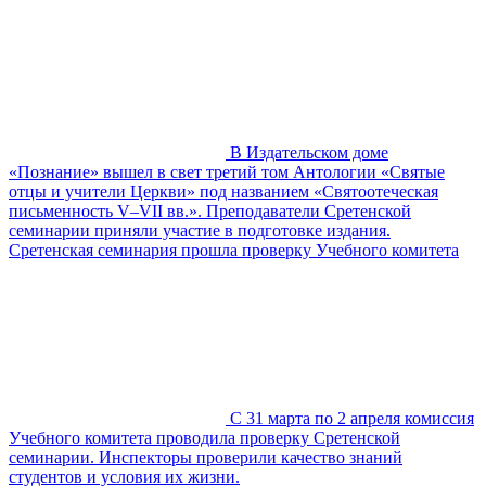
В Издательском доме
«Познание» вышел в свет третий том Антологии «Святые
отцы и учители Церкви» под названием «Святоотеческая
письменность V–VII вв.». Преподаватели Сретенской
семинарии приняли участие в подготовке издания.
Сретенская семинария прошла проверку Учебного комитета
С 31 марта по 2 апреля комиссия
Учебного комитета проводила проверку Сретенской
семинарии. Инспекторы проверили качество знаний
студентов и условия их жизни.