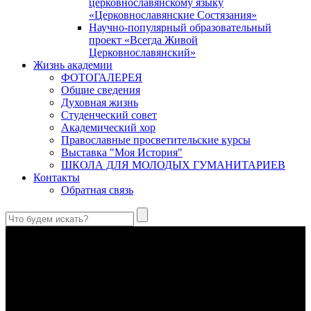
церковнославянскому языку
«Церковнославянские Состязания»
Научно-популярный образовательный
проект «Всегда Живой
Церковнославянский»
Жизнь академии
ФОТОГАЛЕРЕЯ
Общие сведения
Духовная жизнь
Студенческий совет
Академический хор
Православные просветительские курсы
Выставка "Моя История"
ШКОЛА ДЛЯ МОЛОДЫХ ГУМАНИТАРИЕВ
Контакты
Обратная связь
Антропология свт. Феофана Затворника как альтернатива
проектам виртуального человека. Часть 1
Стратегия человека исихастского в статье впервые
представлена на текстах свт. Феофана как альтернатива
человеку виртуальному.
Первый воскресный эксапостиларий: Богословско-
филологический комментарий