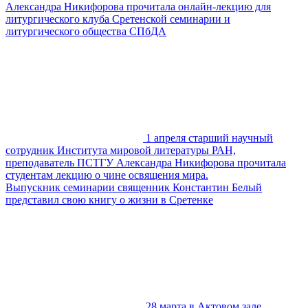
Александра Никифорова прочитала онлайн-лекцию для
литургического клуба Сретенской семинарии и
литургического общества СПбДА
1 апреля старший научный
сотрудник Института мировой литературы РАН,
преподаватель ПСТГУ Александра Никифорова прочитала
студентам лекцию о чине освящения мира.
Выпускник семинарии священник Константин Белый
представил свою книгу о жизни в Сретенке
28 марта в Актовом зале