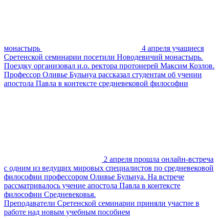
монастырь
4 апреля учащиеся
Сретенской семинарии посетили Новодевичий монастырь.
Поездку организовал и.о. ректора протоиерей Максим Козлов.
Профессор Оливье Бульнуа рассказал студентам об учении
апостола Павла в контексте средневековой философии
2 апреля прошла онлайн-встреча
с одним из ведущих мировых специалистов по средневековой
философии профессором Оливье Бульнуа. На встрече
рассматривалось учение апостола Павла в контексте
философии Средневековья.
Преподаватели Сретенской семинарии приняли участие в
работе над новым учебным пособием