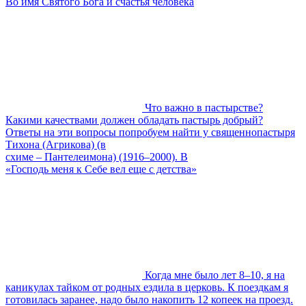
Во имя Святого Бога и счастья человека
Что важно в пастырстве?
Какими качествами должен обладать пастырь добрый?
Ответы на эти вопросы попробуем найти у священнопастыря
Тихона (Агрикова) (в
схиме – Пантелеимона) (1916–2000). В
«Господь меня к Себе вел еще с детства»
Когда мне было лет 8–10, я на
каникулах тайком от родных ездила в церковь. К поездкам я
готовилась заранее, надо было накопить 12 копеек на проезд.