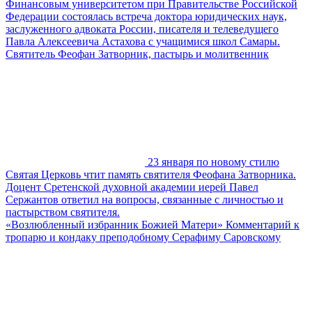
Финансовым университетом при Правительстве Российской
Федерации состоялась встреча доктора юридических наук,
заслуженного адвоката России, писателя и телеведущего
Павла Алексеевича Астахова с учащимися школ Самары.
Святитель Феофан Затворник, пастырь и молитвенник
23 января по новому стилю
Святая Церковь чтит память святителя Феофана Затворника.
Доцент Сретенской духовной академии иерей Павел
Сержантов ответил на вопросы, связанные с личностью и
пастырством святителя.
«Возлюбленный избранник Божией Матери» Комментарий к
тропарю и кондаку преподобному Серафиму Саровскому