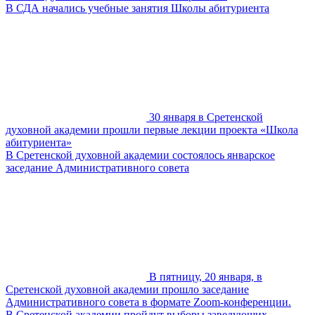
В СДА начались учебные занятия Школы абитуриента
30 января в Сретенской
духовной академии прошли первые лекции проекта «Школа
абитуриента»
В Сретенской духовной академии состоялось январское
заседание Административного совета
В пятницу, 20 января, в
Сретенской духовной академии прошло заседание
Административного совета в формате Zoom-конференции.
В Сретенской академии пройдут выборы заведующих