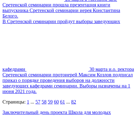
Сретенской семинарии прошла презентация книги
выпускника Сретенской семинарии иерея Константина
Белого.
В Сретенской семинарии пройдут выборы заведующих
кафедрами
30 марта и.о. ректора
Сретенской семинарии протоиерей Максим Козлов подписал
приказ о порядке проведения выборов на должности
заведующих кафедрами семинарии. Выборы назначены на 1
июня 2021 года.
Страницы:
1
...
57
58
59
60
61
...
82
Заключительный день проекта Школа для молодых