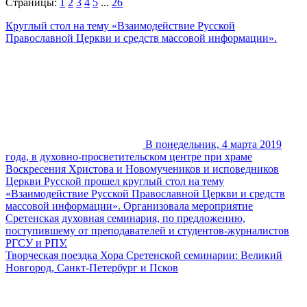
Страницы:
1
2
3
4
5
...
26
Круглый стол на тему «Взаимодействие Русской
Православной Церкви и средств массовой информации».
В понедельник, 4 марта 2019
года, в духовно-просветительском центре при храме
Воскресения Христова и Новомучеников и исповедников
Церкви Русской прошел круглый стол на тему
«Взаимодействие Русской Православной Церкви и средств
массовой информации». Организовала мероприятие
Сретенская духовная семинария, по предложению,
поступившему от преподавателей и студентов-журналистов
РГСУ и РПУ.
Творческая поездка Хора Сретенской семинарии: Великий
Новгород, Санкт-Петербург и Псков