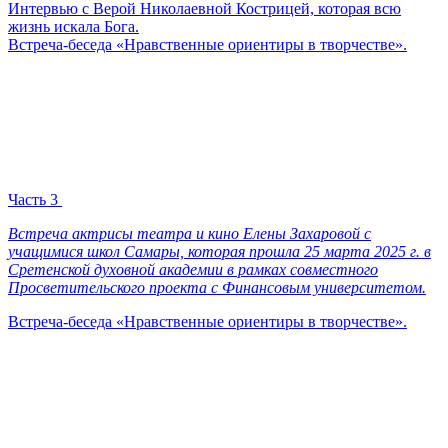
Интервью с Верой Николаевной Кострицей, которая всю
жизнь искала Бога.
Встреча-беседа «Нравственные ориентиры в творчестве».
Часть 3
Встреча актрисы театра и кино Елены Захаровой с
учащимися школ Самары, которая прошла 25 марта 2025 г. в
Сретенской духовной академии в рамках совместного
Просветительского проекта с Финансовым университетом.
Встреча-беседа «Нравственные ориентиры в творчестве».