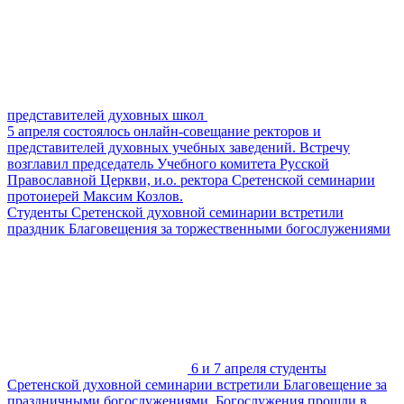
представителей духовных школ
5 апреля состоялось онлайн-совещание ректоров и
представителей духовных учебных заведений. Встречу
возглавил председатель Учебного комитета Русской
Православной Церкви, и.о. ректора Сретенской семинарии
протоиерей Максим Козлов.
Студенты Сретенской духовной семинарии встретили
праздник Благовещения за торжественными богослужениями
6 и 7 апреля студенты
Сретенской духовной семинарии встретили Благовещение за
праздничными богослужениями. Богослужения прошли в