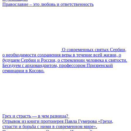
Православие – это любовь и ответственность
О современных святых Сербии,
о необходимости сохранения веры в течение всей жизни, о
будущем Сербии и России, о стремлении человека к святости.
Беседуем с архимандритом, профессором Призренской
семинарии в Косово.
Грех и страсть — в чем разница?
Отрывок из книги протоиерея Павла Гумерова «Грехи,
страсти и борьба с ними в современном мире».