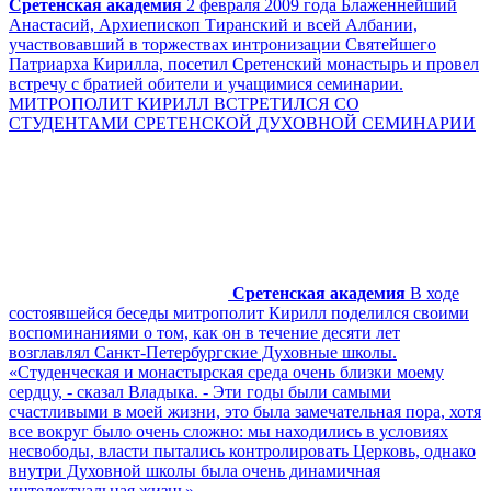
Сретенская академия
2 февраля 2009 года Блаженнейший
Анастасий, Архиепископ Тиранский и всей Албании,
участвовавший в торжествах интронизации Святейшего
Патриарха Кирилла, посетил Сретенский монастырь и провел
встречу с братией обители и учащимися семинарии.
МИТРОПОЛИТ КИРИЛЛ ВСТРЕТИЛСЯ СО
СТУДЕНТАМИ СРЕТЕНСКОЙ ДУХОВНОЙ СЕМИНАРИИ
Сретенская академия
В ходе
состоявшейся беседы митрополит Кирилл поделился своими
воспоминаниями о том, как он в течение десяти лет
возглавлял Санкт-Петербургские Духовные школы.
«Студенческая и монастырская среда очень близки моему
сердцу, - сказал Владыка. - Эти годы были самыми
счастливыми в моей жизни, это была замечательная пора, хотя
все вокруг было очень сложно: мы находились в условиях
несвободы, власти пытались контролировать Церковь, однако
внутри Духовной школы была очень динамичная
интелектуальная жизнь».