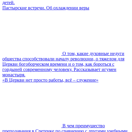
детей.
Пастырские встречи. Об охлаждении веры
О том, какие духовные недуги
общества способствовали началу революции, о тяжелом для
Церкви богоборческом времени и о том, как бороться с
гордыней современному человеку. Рассказывает игумен
монастыря.
«В Церкви нет просто работы, всё – служение»
В чем преимущество
преподавания в Сретенке по сравнению с другими учебными