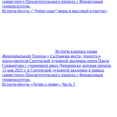
совместного Просветительского проекта с Финансовым
университетом.
Встреча-беседа «“Добро-злые” миры в массовой культуре»
Встреча клирика храма
Живоначальной Троицы у Салтыкова моста, доцента и
преподавателя Сретенской духовной академии иерея Павла
Сержантова с учащимися школ Дзержинска, которая прошла
13 мая 2025 г. в Сретенской духовной академии в рамках
совместного Просветительского проекта с Финансовым
университетом.
Встреча-беседа «Детям о праве». Часть 3