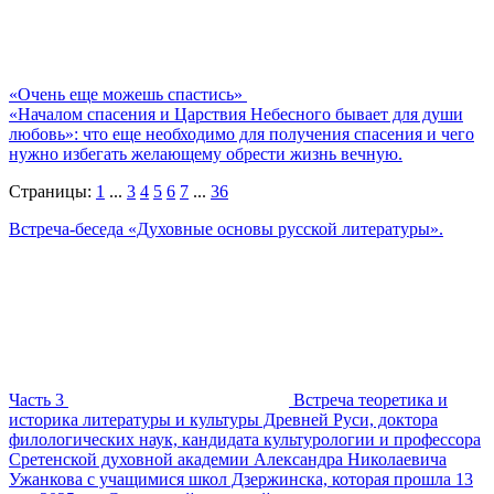
«Очень еще можешь спастись»
«Началом спасения и Царствия Небесного бывает для души
любовь»: что еще необходимо для получения спасения и чего
нужно избегать желающему обрести жизнь вечную.
Страницы:
1
...
3
4
5
6
7
...
36
Встреча-беседа «Духовные основы русской литературы».
Часть 3
Встреча теоретика и
историка литературы и культуры Древней Руси, доктора
филологических наук, кандидата культурологии и профессора
Сретенской духовной академии Александра Николаевича
Ужанкова с учащимися школ Дзержинска, которая прошла 13