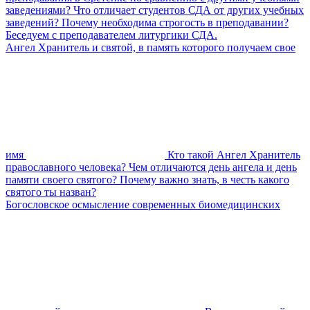
заведениями? Что отличает студентов СДА от других учебных
заведений? Почему необходима строгость в преподавании?
Беседуем с преподавателем литургики СДА.
Ангел Хранитель и святой, в память которого получаем свое
имя
Кто такой Ангел Хранитель
православного человека? Чем отличаются день ангела и день
памяти своего святого? Почему важно знать, в честь какого
святого ты назван?
Богословское осмысление современных биомедицинских