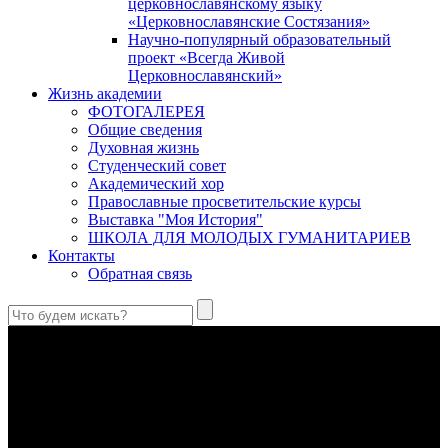
церковнославянскому языку
«Церковнославянские Состязания»
Научно-популярный образовательный
проект «Всегда Живой
Церковнославянский»
Жизнь академии
ФОТОГАЛЕРЕЯ
Общие сведения
Духовная жизнь
Студенческий совет
Академический хор
Православные просветительские курсы
Выставка "Моя История"
ШКОЛА ДЛЯ МОЛОДЫХ ГУМАНИТАРИЕВ
Контакты
Обратная связь
Антропология свт. Феофана Затворника как альтернатива
проектам виртуального человека. Часть 1
Стратегия человека исихастского в статье впервые
представлена на текстах свт. Феофана как альтернатива
человеку виртуальному.
Первый воскресный эксапостиларий: Богословско-
филологический комментарий