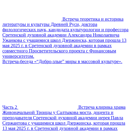
Встреча теоретика и историка
литературы и культуры Древней Руси, доктора
филологических наук, кандидата культурологии и профессора
Сретенской духовной академии Александра Николаевича
Ужанкова с учащимися школ Дзержинска, которая прошла 13
мая 2025 г. в Сретенской духовной академии в рамках
совместного Просветительского проекта с Финансовым
университетом.
Встреча-беседа «“Добро-злые” миры в массовой культуре».
Часть 2
Встреча клирика храма
Живоначальной Троицы у Салтыкова моста, доцента и
преподавателя Сретенской духовной академии иерея Павла
Сержантова с учащимися школ Дзержинска, которая прошла
13 мая 2025 г. в Сретенской духовной академии в рамках