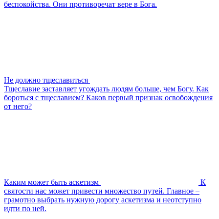
беспокойства. Они противоречат вере в Бога.
Не должно тщеславиться
Тщеславие заставляет угождать людям больше, чем Богу. Как
бороться с тщеславием? Каков первый признак освобождения
от него?
Каким может быть аскетизм
К
святости нас может привести множество путей. Главное –
грамотно выбрать нужную дорогу аскетизма и неотступно
идти по ней.