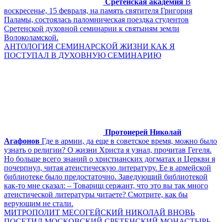
Сретенская академия
В
воскресенье, 15 февраля, на память святителя Григория
Паламы, состоялась паломническая поездка студентов
Сретенской духовной семинарии к святыням земли
Волоколамской.
АНТОЛОГИЯ СЕМИНАРСКОЙ ЖИЗНИ КАК Я
ПОСТУПАЛ В ДУХОВНУЮ СЕМИНАРИЮ
Протоиерей Николай
Агафонов
Где в армии, да еще в советское время, можно было
узнать о религии? О жизни Христа я узнал, прочитав Гегеля.
Но больше всего знаний о христианских догматах и Церкви я
почерпнул, читая атеистическую литературу. Ее в армейской
библиотеке было предостаточно. Заведующий библиотекой
как-то мне сказал: – Товарищ сержант, что это вы так много
атеистической литературы читаете? Смотрите, как бы
верующим не стали.
МИТРОПОЛИТ МЕСОГЕЙСКИЙ НИКОЛАЙ ВНОВЬ
ПОСЕТИЛ МОСКОВСКИЙ СРЕТЕНСКИЙ МОНАСТЫРЬ