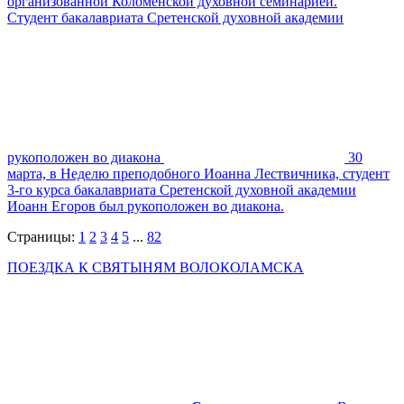
организованной Коломенской духовной семинарией.
Студент бакалавриата Сретенской духовной академии
рукоположен во диакона
30
марта, в Неделю преподобного Иоанна Лествичника, студент
3-го курса бакалавриата Сретенской духовной академии
Иоанн Егоров был рукоположен во диакона.
Страницы:
1
2
3
4
5
...
82
ПОЕЗДКА К СВЯТЫНЯМ ВОЛОКОЛАМСКА