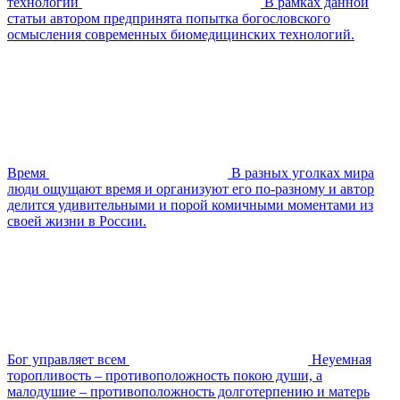
технологий
В рамках данной
статьи автором предпринята попытка богословского
осмысления современных биомедицинских технологий.
Время
В разных уголках мира
люди ощущают время и организуют его по-разному и автор
делится удивительными и порой комичными моментами из
своей жизни в России.
Бог управляет всем
Неуемная
торопливость – противоположность покою души, а
малодушие – противоположность долготерпению и матерь