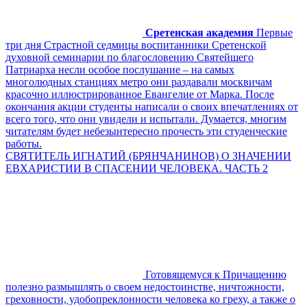
Сретенская академия
Первые
три дня Страстной седмицы воспитанники Сретенской
духовной семинарии по благословению Святейшего
Патриарха несли особое послушание – на самых
многолюдных станциях метро они раздавали москвичам
красочно иллюстрированное Евангелие от Марка. После
окончания акции студенты написали о своих впечатлениях от
всего того, что они увидели и испытали. Думается, многим
читателям будет небезынтересно прочесть эти студенческие
работы.
СВЯТИТЕЛЬ ИГНАТИЙ (БРЯНЧАНИНОВ) О ЗНАЧЕНИИ
ЕВХАРИСТИИ В СПАСЕНИИ ЧЕЛОВЕКА. ЧАСТЬ 2
Готовящемуся к Причащению
полезно размышлять о своем недостоинстве, ничтожности,
греховности, удобопреклонности человека ко греху, а также о