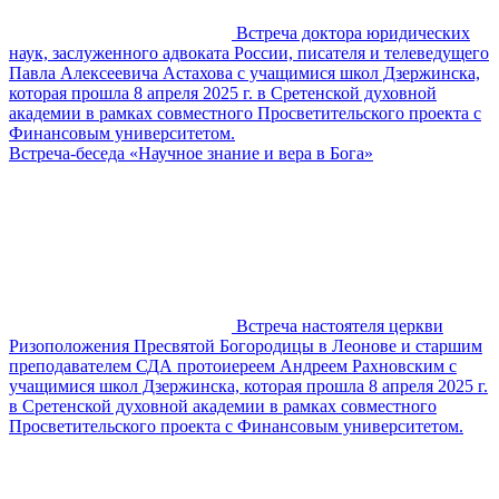
Встреча доктора юридических
наук, заслуженного адвоката России, писателя и телеведущего
Павла Алексеевича Астахова с учащимися школ Дзержинска,
которая прошла 8 апреля 2025 г. в Сретенской духовной
академии в рамках совместного Просветительского проекта с
Финансовым университетом.
Встреча-беседа «Научное знание и вера в Бога»
Встреча настоятеля церкви
Ризоположения Пресвятой Богородицы в Леонове и старшим
преподавателем СДА протоиереем Андреем Рахновским с
учащимися школ Дзержинска, которая прошла 8 апреля 2025 г.
в Сретенской духовной академии в рамках совместного
Просветительского проекта с Финансовым университетом.