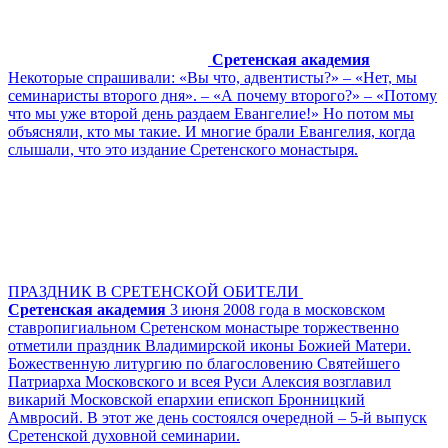
Сретенская академия
Некоторые спрашивали: «Вы что, адвентисты?» – «Нет, мы
семинаристы второго дня». – «А почему второго?» – «Потому
что мы уже второй день раздаем Евангелие!» Но потом мы
объясняли, кто мы такие. И многие брали Евангелия, когда
слышали, что это издание Сретенского монастыря.
ПРАЗДНИК В СРЕТЕНСКОЙ ОБИТЕЛИ
Сретенская академия
3 июня 2008 года в московском
ставропигиальном Сретенском монастыре торжественно
отметили праздник Владимирской иконы Божией Матери.
Божественную литургию по благословению Святейшего
Патриарха Московского и всея Руси Алексия возглавил
викарий Московской епархии епископ Бронницкий
Амвросий. В этот же день состоялся очередной – 5-й выпуск
Сретенской духовной семинарии.