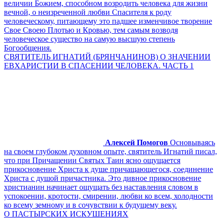
величии Божием, способном возродить человека для жизни
вечной, о неизреченной любви Спасителя к роду
человеческому, питающему это падшее изменчивое творение
Свое Своею Плотью и Кровью, тем самым возводя
человеческое существо на самую высшую степень
Богообщения.
СВЯТИТЕЛЬ ИГНАТИЙ (БРЯНЧАНИНОВ) О ЗНАЧЕНИИ
ЕВХАРИСТИИ В СПАСЕНИИ ЧЕЛОВЕКА. ЧАСТЬ 1
Алексей Помогов
Основываясь
на своем глубоком духовном опыте, святитель Игнатий писал,
что при Причащении Святых Таин ясно ощущается
прикосновение Христа к душе причащающегося, соединение
Христа с душой причастника. Это дивное прикосновение
христианин начинает ощущать без наставления словом в
успокоении, кротости, смирении, любви ко всем, холодности
ко всему земному и в сочувствии к будущему веку.
О ПАСТЫРСКИХ ИСКУШЕНИЯХ