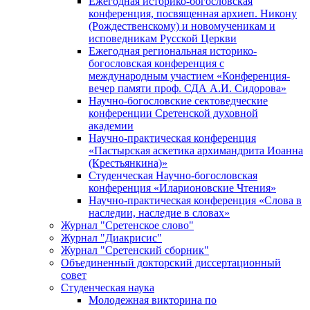
Ежегодная историко-богословская
конференция, посвященная архиеп. Никону
(Рождественскому) и новомученикам и
исповедникам Русской Церкви
Ежегодная региональная историко-
богословская конференция с
международным участием «Конференция-
вечер памяти проф. СДА А.И. Сидорова»
Научно-богословские сектоведческие
конференции Сретенской духовной
академии
Научно-практическая конференция
«Пастырская аскетика архимандрита Иоанна
(Крестьянкина)»
Студенческая Научно-богословская
конференция «Иларионовские Чтения»
Научно-практическая конференция «Cлова в
наследии, наследие в словах»
Журнал "Сретенское слово"
Журнал "Диакрисис"
Журнал "Сретенский сборник"
Объединенный докторский диссертационный
совет
Студенческая наука
Молодежная викторина по