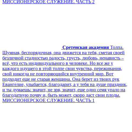
МИССИОНЕРСКОЕ СЛУЖЕНИЕ. ЧАСТЬ 2
Сретенская академия
Толпа.
Шумная, беспорядочная, она движется на тебя, сметая своей
безличной стадностью радость, грусть, любовь, ненависть –
всё, что есть индивидуального в человеке. Но все же у
каждого идущего в этой толпе свои чувства, переживания,
свой никогда не повторяющийся внутренний мир. Вот
подходит еще не старая женщина. Она берет из твоих рук
Евангелие, улыбается, благодарит, а у тебя на душе праздник,
и ты думаешь: значит, не зря, значит, еще одно семя упало на
благодатную почву и, быть может, скоро даст свои плоды.
МИССИОНЕРСКОЕ СЛУЖЕНИЕ. ЧАСТЬ 1