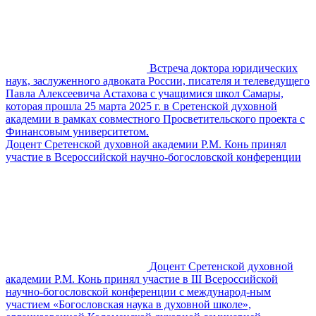
Встреча доктора юридических
наук, заслуженного адвоката России, писателя и телеведущего
Павла Алексеевича Астахова с учащимися школ Самары,
которая прошла 25 марта 2025 г. в Сретенской духовной
академии в рамках совместного Просветительского проекта с
Финансовым университетом.
Доцент Сретенской духовной академии Р.М. Конь принял
участие в Всероссийской научно-богословской конференции
Доцент Сретенской духовной
академии Р.М. Конь принял участие в III Всероссийской
научно-богословской конференции с международ-ным
участием «Богословская наука в духовной школе»,