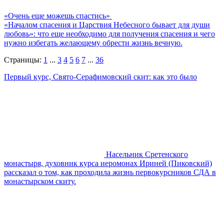
«Очень еще можешь спастись»
«Началом спасения и Царствия Небесного бывает для души
любовь»: что еще необходимо для получения спасения и чего
нужно избегать желающему обрести жизнь вечную.
Страницы:
1
...
3
4
5
6
7
...
36
Первый курс, Свято-Серафимовский скит: как это было
Насельник Сретенского
монастыря, духовник курса иеромонах Ириней (Пиковский)
рассказал о том, как проходила жизнь первокурсников СДА в
монастырском скиту.