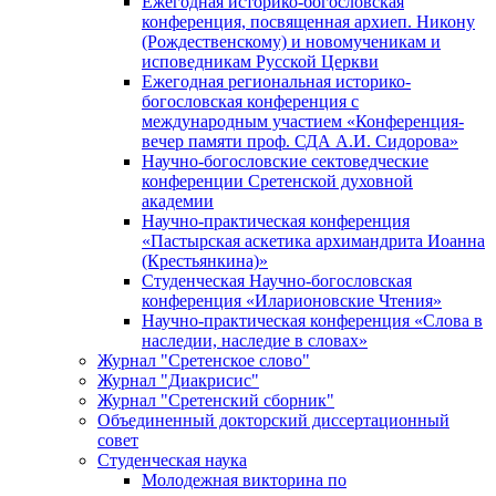
Ежегодная историко-богословская
конференция, посвященная архиеп. Никону
(Рождественскому) и новомученикам и
исповедникам Русской Церкви
Ежегодная региональная историко-
богословская конференция с
международным участием «Конференция-
вечер памяти проф. СДА А.И. Сидорова»
Научно-богословские сектоведческие
конференции Сретенской духовной
академии
Научно-практическая конференция
«Пастырская аскетика архимандрита Иоанна
(Крестьянкина)»
Студенческая Научно-богословская
конференция «Иларионовские Чтения»
Научно-практическая конференция «Cлова в
наследии, наследие в словах»
Журнал "Сретенское слово"
Журнал "Диакрисис"
Журнал "Сретенский сборник"
Объединенный докторский диссертационный
совет
Студенческая наука
Молодежная викторина по