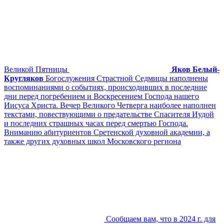
Великой Пятницы
Яков Белый-
Кругляков
Богослужения Страстной Седмицы наполнены
воспоминаниями о событиях, происходивших в последние
дни перед погребением и Воскресением Господа нашего
Иисуса Христа. Вечер Великого Четверга наиболее наполнен
текстами, повествующими о предательстве Спасителя Иудой
и последних страшных часах перед смертью Господа.
Вниманию абитуриентов Сретенской духовной академии, а
также других духовных школ Московского региона
Сообщаем вам, что в 2024 г. для