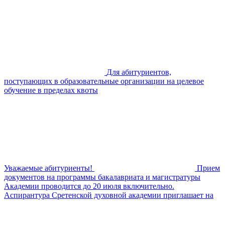
Для абитуриентов,
поступающих в образовательные организации на целевое
обучение в пределах квоты
Уважаемые абитуриенты!
Прием
документов на программы бакалавриата и магистратуры
Академии проводится до 20 июля включительно.
Аспирантура Сретенской духовной академии приглашает на