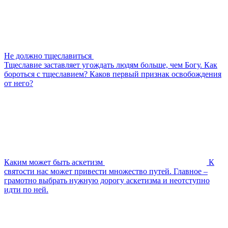
Не должно тщеславиться
Тщеславие заставляет угождать людям больше, чем Богу. Как
бороться с тщеславием? Каков первый признак освобождения
от него?
Каким может быть аскетизм
К
святости нас может привести множество путей. Главное –
грамотно выбрать нужную дорогу аскетизма и неотступно
идти по ней.