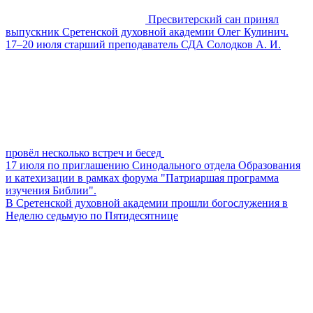
Пресвитерский сан принял
выпускник Сретенской духовной академии Олег Кулинич.
17–20 июля старший преподаватель СДА Солодков А. И.
провёл несколько встреч и бесед
17 июля по приглашению Синодального отдела Образования
и катехизации в рамках форума "Патриаршая программа
изучения Библии".
В Сретенской духовной академии прошли богослужения в
Неделю седьмую по Пятидесятнице