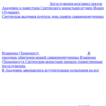
Богослужения возглавил ректор
Академии и наместник Сретенского монастыря игумен Иоанн
(Лудищев).
Сретенская академия почтила день памяти священномученика
Илариона (Троицкого)
В
праздник обретения мощей священномученика Илариона
(Троицкого) в Сретенском монастыре прошли торжественные
богослужения.
В Академии завершились вступительные испытания на все