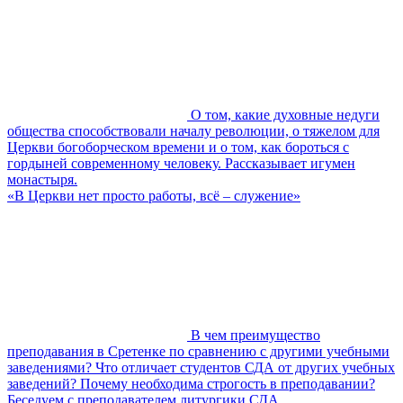
О том, какие духовные недуги
общества способствовали началу революции, о тяжелом для
Церкви богоборческом времени и о том, как бороться с
гордыней современному человеку. Рассказывает игумен
монастыря.
«В Церкви нет просто работы, всё – служение»
В чем преимущество
преподавания в Сретенке по сравнению с другими учебными
заведениями? Что отличает студентов СДА от других учебных
заведений? Почему необходима строгость в преподавании?
Беседуем с преподавателем литургики СДА.