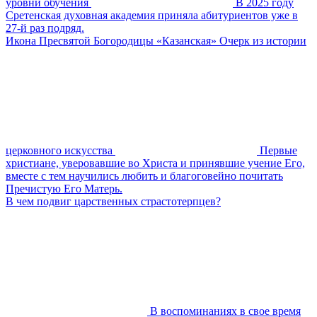
уровни обучения
В 2025 году
Сретенская духовная академия приняла абитуриентов уже в
27-й раз подряд.
Икона Пресвятой Богородицы «Казанская» Очерк из истории
церковного искусства
Первые
христиане, уверовавшие во Христа и принявшие учение Его,
вместе с тем научились любить и благоговейно почитать
Пречистую Его Матерь.
В чем подвиг царственных страстотерпцев?
В воспоминаниях в свое время