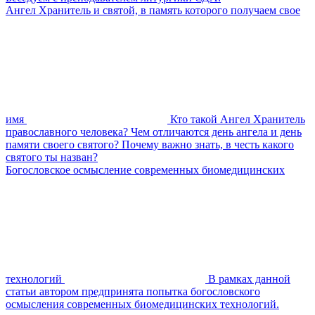
Ангел Хранитель и святой, в память которого получаем свое
имя
Кто такой Ангел Хранитель
православного человека? Чем отличаются день ангела и день
памяти своего святого? Почему важно знать, в честь какого
святого ты назван?
Богословское осмысление современных биомедицинских
технологий
В рамках данной
статьи автором предпринята попытка богословского
осмысления современных биомедицинских технологий.