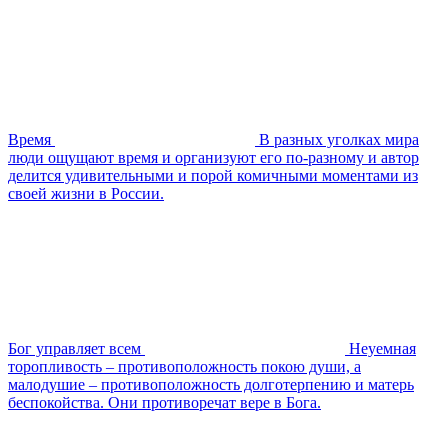
Время
В разных уголках мира
люди ощущают время и организуют его по-разному и автор
делится удивительными и порой комичными моментами из
своей жизни в России.
Бог управляет всем
Неуемная
торопливость – противоположность покою души, а
малодушие – противоположность долготерпению и матерь
беспокойства. Они противоречат вере в Бога.