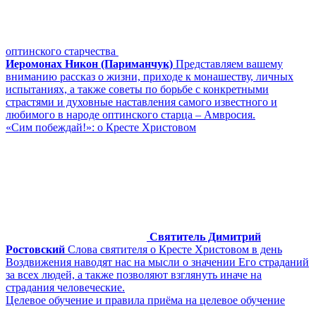
оптинского старчества
Иеромонах Никон (Париманчук)
Представляем вашему
вниманию рассказ о жизни, приходе к монашеству, личных
испытаниях, а также советы по борьбе с конкретными
страстями и духовные наставления самого известного и
любимого в народе оптинского старца – Амвросия.
«Сим побеждай!»: о Кресте Христовом
Святитель Димитрий
Ростовский
Слова святителя о Кресте Христовом в день
Воздвижения наводят нас на мысли о значении Его страданий
за всех людей, а также позволяют взглянуть иначе на
страдания человеческие.
Целевое обучение и правила приёма на целевое обучение