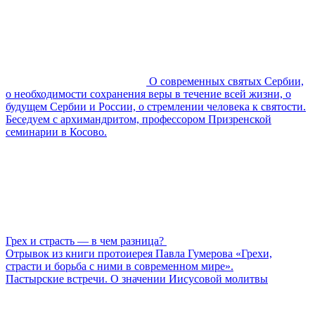
О современных святых Сербии,
о необходимости сохранения веры в течение всей жизни, о
будущем Сербии и России, о стремлении человека к святости.
Беседуем с архимандритом, профессором Призренской
семинарии в Косово.
Грех и страсть — в чем разница?
Отрывок из книги протоиерея Павла Гумерова «Грехи,
страсти и борьба с ними в современном мире».
Пастырские встречи. О значении Иисусовой молитвы