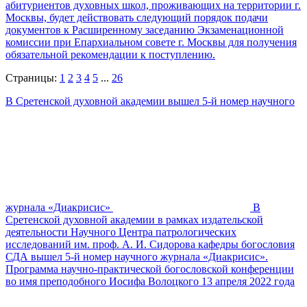
абитуриентов духовных школ, проживающих на территории г.
Москвы, будет действовать следующий порядок подачи
документов к Расширенному заседанию Экзаменационной
комиссии при Епархиальном совете г. Москвы для получения
обязательной рекомендации к поступлению.
Страницы:
1
2
3
4
5
...
26
В Сретенской духовной академии вышел 5-й номер научного
журнала «Диакрисис»
В
Сретенской духовной академии в рамках издательской
деятельности Научного Центра патрологических
исследований им. проф. А. И. Сидорова кафедры богословия
СДА вышел 5-й номер научного журнала «Диакрисис».
Программа научно-практической богословской конференции
во имя преподобного Иосифа Волоцкого 13 апреля 2022 года