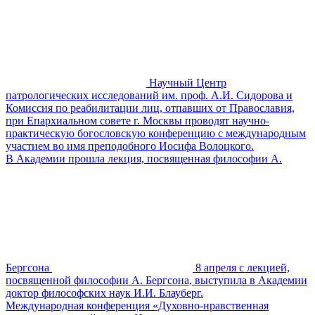
Научный Центр
патрологических исследований им. проф. А.И. Сидорова и
Комиссия по реабилитации лиц, отпавших от Православия,
при Епархиальном совете г. Москвы проводят научно-
практическую богословскую конференцию с международным
участием во имя преподобного Иосифа Волоцкого.
В Академии прошла лекция, посвященная философии А.
Бергсона
8 апреля с лекцией,
посвященной философии А. Бергсона, выступила в Академии
доктор философских наук И.И. Блауберг.
Международная конференция «Духовно-нравственная