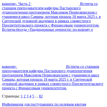
важном». Часть 2
Встреча со
старшим преподавателем кафедры Пастырского
душепопечения протоиереем Максимом Первозванским с
учащимися школ Самары, которая прошла 18 марта 2025 г. в
Сретенской духовной академии в рамках совместного
Просветительского проекта с Финансовым университетом.
Встреча-беседа «Традиционные ценности: по-новому о
важном»
Встреча со старшим
преподавателем кафедры Пастырского душепопечения
протоиереем Максимом Первозванским с учащимися школ
Самары, которая прошла 18 марта 2025 г. в Сретенской
духовной академии в рамках совместного Просветительского
проекта с Финансовым университетом.
Страницы:
1
2
3
4
5
...
82
Информация для поступающих по целевым квотам