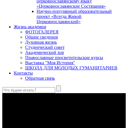
церковнославянскому языку
«Церковнославянские Состязания»
Научно-популярный образовательный
проект «Всегда Живой
Церковнославянский»
Жизнь академии
ФОТОГАЛЕРЕЯ
Общие сведения
Духовная жизнь
Студенческий совет
Академический хор
Православные просветительские курсы
Выставка "Моя История"
ШКОЛА ДЛЯ МОЛОДЫХ ГУМАНИТАРИЕВ
Контакты
Обратная связь
Святые страстотерпцы Борис и Глеб: к истории канонизации
и написания житий
Первыми русскими святыми, прославленными Церковью,
стали благоверные князья Борис и Глеб.
Праведный Феодор Ушаков: «Смерть предпочитаю я
бесчестному служению»
В Федоре Ушакове гармонично соединились железная