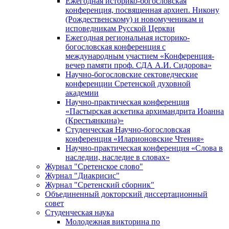
Ежегодная историко-богословская
конференция, посвященная архиеп. Никону
(Рождественскому) и новомученикам и
исповедникам Русской Церкви
Ежегодная региональная историко-
богословская конференция с
международным участием «Конференция-
вечер памяти проф. СДА А.И. Сидорова»
Научно-богословские сектоведческие
конференции Сретенской духовной
академии
Научно-практическая конференция
«Пастырская аскетика архимандрита Иоанна
(Крестьянкина)»
Студенческая Научно-богословская
конференция «Иларионовские Чтения»
Научно-практическая конференция «Cлова в
наследии, наследие в словах»
Журнал "Сретенское слово"
Журнал "Диакрисис"
Журнал "Сретенский сборник"
Объединенный докторский диссертационный
совет
Студенческая наука
Молодежная викторина по