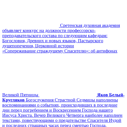
Сретенская духовная академия
объявляет конкурс на должности профессорско-
преподавательского состава по следующим кафедрам:
Богословия, Древних и новых языков, Пастырского
душепопечения, Церковной истории
«Сопереживание страждущему Спасителю»: об антифонах
Великой Пятницы
Яков Белый-
Кругляков
Богослужения Страстной Седмицы наполнены
воспоминаниями о событиях, происходивших в последние
дни перед погребением и Воскресением Господа нашего
Иисуса Христа. Вечер Великого Четверга наиболее наполнен
текстами, повествующими о предательстве Спасителя Иудой
и последних страшных часах перед смертью Господа.