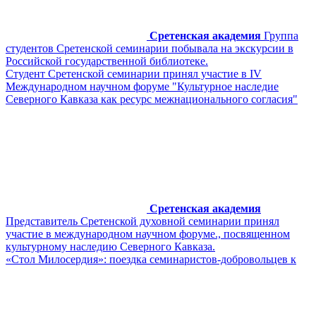
Сретенская академия
Группа
студентов Сретенской семинарии побывала на экскурсии в
Российской государственной библиотеке.
Студент Сретенской семинарии принял участие в IV
Международном научном форуме "Культурное наследие
Северного Кавказа как ресурс межнационального согласия"
Сретенская академия
Представитель Сретенской духовной семинарии принял
участие в международном научном форуме., посвященном
культурному наследию Северного Кавказа.
«Стол Милосердия»: поездка семинаристов-добровольцев к