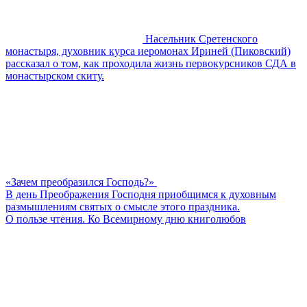
Насельник Сретенского
монастыря, духовник курса иеромонах Ириней (Пиковский)
рассказал о том, как проходила жизнь первокурсников СДА в
монастырском скиту.
«Зачем преобразился Господь?»
В день Преображения Господня приобщимся к духовным
размышлениям святых о смысле этого праздника.
О пользе чтения. Ко Всемирному дню книголюбов