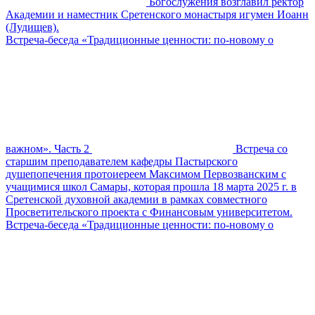
Богослужения возглавил ректор
Академии и наместник Сретенского монастыря игумен Иоанн
(Лудищев).
Встреча-беседа «Традиционные ценности: по-новому о
важном». Часть 2
Встреча со
старшим преподавателем кафедры Пастырского
душепопечения протоиереем Максимом Первозванским с
учащимися школ Самары, которая прошла 18 марта 2025 г. в
Сретенской духовной академии в рамках совместного
Просветительского проекта с Финансовым университетом.
Встреча-беседа «Традиционные ценности: по-новому о