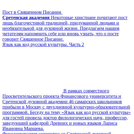
Пост в Священном Писании
Сретенская академия
Некоторые христиане почитают пост
лишь благочестивой традицией, придуманной людьми и
необязательной для духовной жизни. Предлагаем нашим
читателям напомнить себе или вновь узнать, что о посте
говорит Священное Писание.
Язык как код русской культуры. Часть 2
В рамках совместного
Просветительского проекта Финансового университета и
Сретенской духовной академии 46 самарских школьников
прибыли в Москву с двухдневной культурно-образовательной
программой. Беседу на тему «Язык как код русской культуры»
для гостей провела доктор филологических наук, профессор,
заведующий кафедрой Древних и новых языков Лариса
Ивановна Маршева.
Финуниверситет совместно со Сретенской духовной