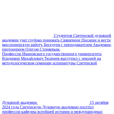
Студентов Сретенской духовной
академии учат глубоко понимать Священное Писание и вести
миссионерскую работу. Беседуем с преподавателем Академии,
протоиереем Олегом Стеняевым.
Профессор Ивановского государственного университета
Владимир Михайлович Тюленев выступил с лекцией на
методологическом семинаре аспирантуры Сретенской
Духовной академии
15 октября
2024 года Сретенскую Духовную академию посетил
профессор кафедры всеобщей истории и международных