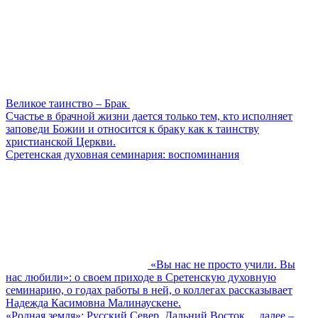
Великое таинство – Брак
Счастье в брачной жизни дается только тем, кто исполняет
заповеди Божии и относится к браку как к таинству
христианской Церкви.
Сретенская духовная семинария: воспоминания
«Вы нас не просто учили. Вы
нас любили»: о своем приходе в Сретенскую духовную
семинарию, о годах работы в ней, о коллегах рассказывает
Надежда Касимовна Малинаускене.
«Родная земля»: Русский Север, Дальний Восток… далее –