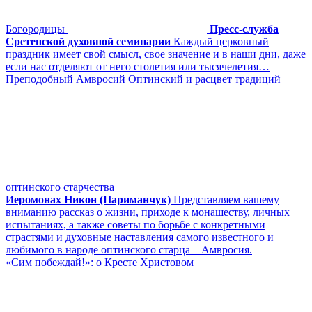
Богородицы
Пресс-служба
Сретенской духовной семинарии
Каждый церковный
праздник имеет свой смысл, свое значение и в наши дни, даже
если нас отделяют от него столетия или тысячелетия…
Преподобный Амвросий Оптинский и расцвет традиций
оптинского старчества
Иеромонах Никон (Париманчук)
Представляем вашему
вниманию рассказ о жизни, приходе к монашеству, личных
испытаниях, а также советы по борьбе с конкретными
страстями и духовные наставления самого известного и
любимого в народе оптинского старца – Амвросия.
«Сим побеждай!»: о Кресте Христовом