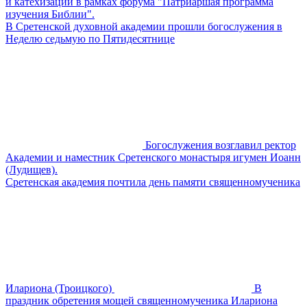
и катехизации в рамках форума "Патриаршая программа
изучения Библии".
В Сретенской духовной академии прошли богослужения в
Неделю седьмую по Пятидесятнице
Богослужения возглавил ректор
Академии и наместник Сретенского монастыря игумен Иоанн
(Лудищев).
Сретенская академия почтила день памяти священномученика
Илариона (Троицкого)
В
праздник обретения мощей священномученика Илариона