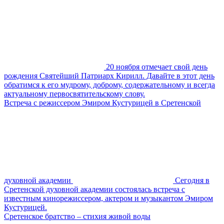
20 ноября отмечает свой день
рождения Святейший Патриарх Кирилл. Давайте в этот день
обратимся к его мудрому, доброму, содержательному и всегда
актуальному первосвятительскому слову.
Встреча с режиссером Эмиром Кустурицей в Сретенской
духовной академии
Сегодня в
Сретенской духовной академии состоялась встреча с
известным кинорежиссером, актером и музыкантом Эмиром
Кустурицей.
Сретенское братство – стихия живой воды