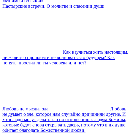
«Мнимый больной»
Пастырские встречи. О молитве и спасении души
Как научиться жить настоящим,
не жалеть о прошлом и не волноваться о будущем? Как
понять, простил ли ты человека или нет?
Любовь не мыслит зла
Любовь
не думает о зле, которое нам случайно причинили другие. И
хотя люди могут делать зло по отношению к людям Божиим,
которые будут снова открывать дверь, потому что в их душе
обитает благодать Божественной любви.