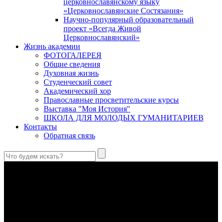
церковнославянскому языку
«Церковнославянские Состязания»
Научно-популярный образовательный
проект «Всегда Живой
Церковнославянский»
Жизнь академии
ФОТОГАЛЕРЕЯ
Общие сведения
Духовная жизнь
Студенческий совет
Академический хор
Православные просветительские курсы
Выставка "Моя История"
ШКОЛА ДЛЯ МОЛОДЫХ ГУМАНИТАРИЕВ
Контакты
Обратная связь
Праведный Феодор Ушаков: «Смерть предпочитаю я
бесчестному служению»
В Федоре Ушакове гармонично соединились железная
дисциплина корабельного командира, гениальный
стратегический дар флотоводца, жертвенное милосердие
благотворителя и кротость истинного молитвенника.
Этимология имени Исидора Севильского и передача греко-