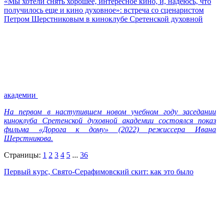
«Мы хотели снять хорошее, интересное кино, и, надеюсь, что
получилось еще и кино духовное»: встреча со сценаристом
Петром Шерстниковым в киноклубе Сретенской духовной
академии
На первом в наступившем новом учебном году заседании
киноклуба Сретенской духовной академии состоялся показ
фильма «Дорога к дому» (2022) режиссера Ивана
Шерстникова.
Страницы:
1
2
3
4
5
...
36
Первый курс, Свято-Серафимовский скит: как это было