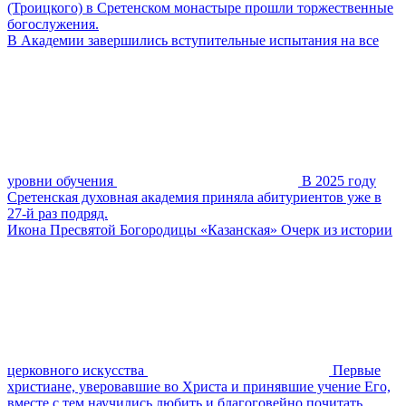
(Троицкого) в Сретенском монастыре прошли торжественные
богослужения.
В Академии завершились вступительные испытания на все
уровни обучения
В 2025 году
Сретенская духовная академия приняла абитуриентов уже в
27-й раз подряд.
Икона Пресвятой Богородицы «Казанская» Очерк из истории
церковного искусства
Первые
христиане, уверовавшие во Христа и принявшие учение Его,
вместе с тем научились любить и благоговейно почитать