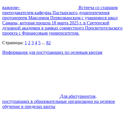
важном»
Встреча со старшим
преподавателем кафедры Пастырского душепопечения
протоиереем Максимом Первозванским с учащимися школ
Самары, которая прошла 18 марта 2025 г. в Сретенской
духовной академии в рамках совместного Просветительского
проекта с Финансовым университетом.
Страницы:
1
2
3
4
5
...
82
Информация для поступающих по целевым квотам
Для абитуриентов,
поступающих в образовательные организации на целевое
обучение в пределах квоты