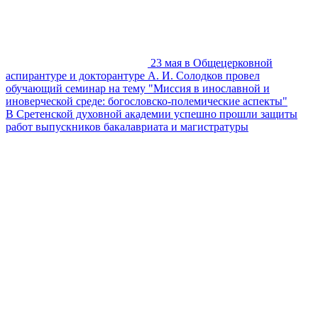
23 мая в Общецерковной
аспирантуре и докторантуре А. И. Солодков провел
обучающий семинар на тему "Миссия в инославной и
иноверческой среде: богословско-полемические аспекты"
В Сретенской духовной академии успешно прошли защиты
работ выпускников бакалавриата и магистратуры