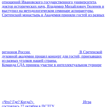
отношений Ивановского государственного университета,
доктор исторических наук, Владимир Михайлович Тюленев и
выступил на методологическом семинаре аспирантуры.
Сретенский монастырь и Академия приняли гостей из разных
регионов России
В Сретенской
духовной академии прошел концерт для гостей, приехавших
из разных уголков нашей страны.
Команда СДА приняла участие в интеллектуальном турнире
«Что? Где? Когда?»
Игра
состоялась 27 октября в ПСТГУ.