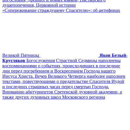
душепопечения, Церковной истории
«Сопереживание страждущему Спасителю»: об антифонах
Великой Пятницы
Яков Белый-
Кругляков
Богослужения Страстной Седмицы наполнены
воспоминаниями о событиях, происходивших в последние
дни перед погребением и Воскресением Господа нашего
Иисуса Христа. Вечер Великого Четверга наиболее наполнен
текстами, повествующими о предательстве Спасителя Иудой
и последних страшных часах перед смертью Господа.
Вниманию абитуриентов Сретенской духовной академии, а
также других духовных школ Московского региона