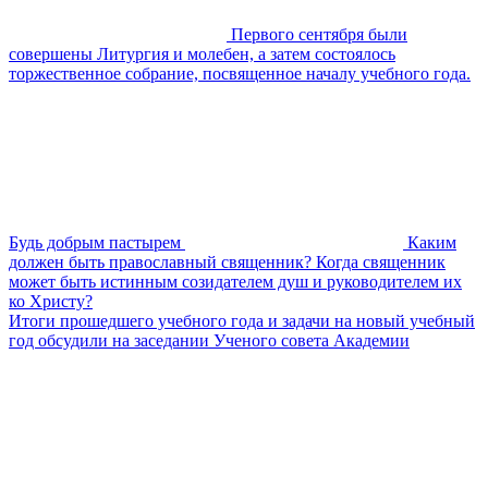
Первого сентября были
совершены Литургия и молебен, а затем состоялось
торжественное собрание, посвященное началу учебного года.
Будь добрым пастырем
Каким
должен быть православный священник? Когда священник
может быть истинным созидателем душ и руководителем их
ко Христу?
Итоги прошедшего учебного года и задачи на новый учебный
год обсудили на заседании Ученого совета Академии