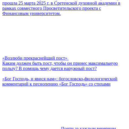
прошла 25 марта 2025 г. в Сретенской духовной академии в
рамках совместного Просветительского проекта с
Финансовым университетом.
«Возлюби прекраснейший пост»
Каким должен быть пост, чтобы он принес максимальную
пользу? В помощь чему дается наружный пост?
«Бог Господь, и явися нам»: богословско-филологический
комментарий к песнопению «Бог Господь» со стихами
Почти за каждым вечерним