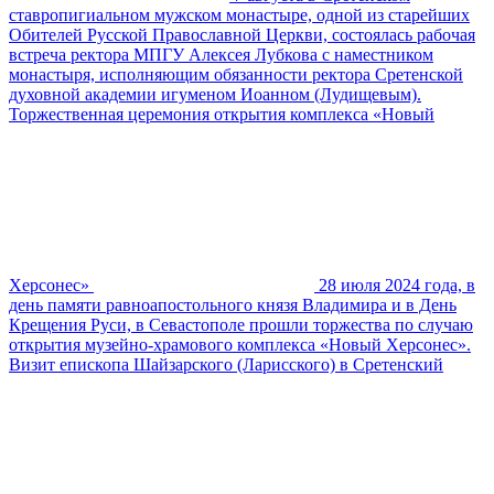
ставропигиальном мужском монастыре, одной из старейших
Обителей Русской Православной Церкви, состоялась рабочая
встреча ректора МПГУ Алексея Лубкова с наместником
монастыря, исполняющим обязанности ректора Сретенской
духовной академии игуменом Иоанном (Лудищевым).
Торжественная церемония открытия комплекса «Новый
Херсонес»
28 июля 2024 года, в
день памяти равноапостольного князя Владимира и в День
Крещения Руси, в Севастополе прошли торжества по случаю
открытия музейно-храмового комплекса «Новый Херсонес».
Визит епископа Шайзарского (Ларисского) в Сретенский