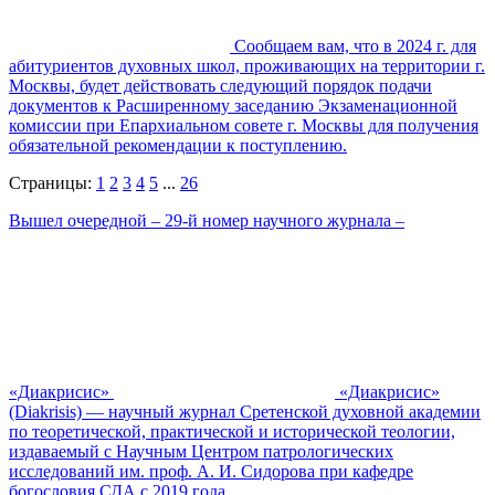
Сообщаем вам, что в 2024 г. для
абитуриентов духовных школ, проживающих на территории г.
Москвы, будет действовать следующий порядок подачи
документов к Расширенному заседанию Экзаменационной
комиссии при Епархиальном совете г. Москвы для получения
обязательной рекомендации к поступлению.
Страницы:
1
2
3
4
5
...
26
Вышел очередной – 29-й номер научного журнала –
«Диакрисис»
«Диакрисис»
(Diakrisis) — научный журнал Сретенской духовной академии
по теоретической, практической и исторической теологии,
издаваемый с Научным Центром патрологических
исследований им. проф. А. И. Сидорова при кафедре
богословия СДА с 2019 года.