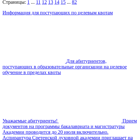
Страницы:
1
...
11
12
13
14
15
...
82
Информация для поступающих по целевым квотам
Для абитуриентов,
поступающих в образовательные организации на целевое
обучение в пределах квоты
Уважаемые абитуриенты!
Прием
документов на программы бакалавриата и магистратуры
Академии проводится до 20 июля включительно.
Аспирантура Сретенской духовной академии приглашает на