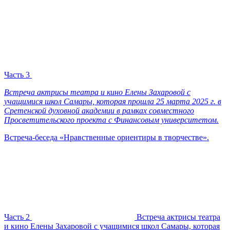
Часть 3
Встреча актрисы театра и кино Елены Захаровой с
учащимися школ Самары, которая прошла 25 марта 2025 г. в
Сретенской духовной академии в рамках совместного
Просветительского проекта с Финансовым университетом.
Встреча-беседа «Нравственные ориентиры в творчестве».
Часть 2
Встреча актрисы театра
и кино Елены Захаровой с учащимися школ Самары, которая