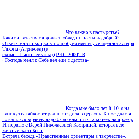
Что важно в пастырстве?
Какими качествами должен обладать пастырь добрый?
Ответы на эти вопросы попробуем найти у священнопастыря
Тихона (Агрикова) (в
схиме – Пантелеимона) (1916–2000). В
«Господь меня к Себе вел еще с детства»
Когда мне было лет 8–10, я на
каникулах тайком от родных ездила в церковь. К поездкам я
готовилась заранее, надо было накопить 12 копеек на проезд.
Интервью с Верой Николаевной Кострицей, которая всю
жизнь искала Бога.
Встреча-беседа «Нравственные ориентиры в творчестве».