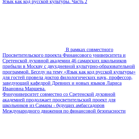
Язык как код русской культуры. Часть 2
В рамках совместного
Просветительского проекта Финансового университета и
Сретенской духовной академии 46 самарских школьников
прибыли в Москву с двухдневной культурно-образовательной
программой. Беседу на тему «Язык как код русской культуры»
для гостей провела доктор филологических наук, профессор,
заведующий кафедрой Древних и новых языков Лариса
Ивановна Маршева.
Финуниверситет совместно со Сретенской духовной
академией продолжает просветительский проект для
школьников из Самары - будущих амбассадоров
Международного движения по финансовой безопасности