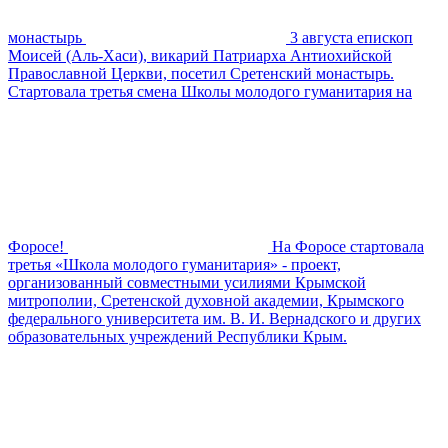
монастырь
3 августа епископ
Моисей (Аль-Хаси), викарий Патриарха Антиохийской
Православной Церкви, посетил Сретенский монастырь.
Стартовала третья смена Школы молодого гуманитария на
Форосе!
На Форосе стартовала
третья «Школа молодого гуманитария» - проект,
организованный совместными усилиями Крымской
митрополии, Сретенской духовной академии, Крымского
федерального университета им. В. И. Вернадского и других
образовательных учреждений Республики Крым.