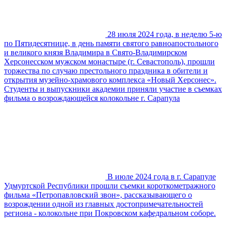
28 июля 2024 года, в неделю 5-ю
по Пятидесятнице, в день памяти святого равноапостольного
и великого князя Владимира в Свято-Владимирском
Херсонесском мужском монастыре (г. Севастополь), прошли
торжества по случаю престольного праздника в обители и
открытия музейно-храмового комплекса «Новый Херсонес».
Студенты и выпускники академии приняли участие в съемках
фильма о возрождающейся колокольне г. Сарапула
В июле 2024 года в г. Сарапуле
Удмуртской Республики прошли съемки короткометражного
фильма «Петропавловский звон», рассказывающего о
возрождении одной из главных достопримечательностей
региона - колокольне при Покровском кафедральном соборе.