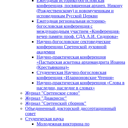
Ежегодная историко-богословская
конференция, посвященная архиеп. Никону
(Рождественскому) и новомученикам и
исповедникам Русской Церкви
Ежегодная региональная историко-
богословская конференция с
международным участием «Конференция-
вечер памяти проф. СДА А.И. Сидорова»
Научно-богословские сектоведческие
конференции Сретенской духовной
академии
Научно-практическая конференция
«Пастырская аскетика архимандрита Иоанна
(Крестьянкина)»
Студенческая Научно-богословская
конференция «Иларионовские Чтения»
Научно-практическая конференция «Cлова в
наследии, наследие в словах»
Журнал "Сретенское слово"
Журнал "Диакрисис"
Журнал "Сретенский сборник"
Объединенный докторский диссертационный
совет
Студенческая наука
Молодежная викторина по