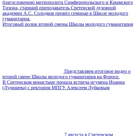
благословению митрополита Симферопольского и Крымского
Тихона, старший преподаватель Сретенской духовной
академии А.С. Солодков провёл семинар в Школе молодого
гуманитария.
Итоговый ролик второй смены Школы молодого гуманитария
Представляем итоговое видео о
второй смене Школы молодого гуманитария на Форосе.
В Сретенском монастыре прошла встреча игумена Иоанна
(Лудищева) с ректором МПГУ Алексеем Лубковым
7 августа в Сретенском