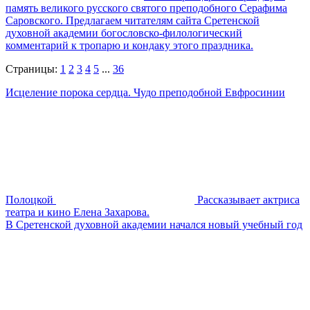
память великого русского святого преподобного Серафима
Саровского. Предлагаем читателям сайта Сретенской
духовной академии богословско-филологический
комментарий к тропарю и кондаку этого праздника.
Страницы:
1
2
3
4
5
...
36
Исцеление порока сердца. Чудо преподобной Евфросинии
Полоцкой
Рассказывает актриса
театра и кино Елена Захарова.
В Сретенской духовной академии начался новый учебный год