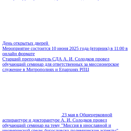
День открытых дверей
Мероприятие состоится 10 июня 2025 года (вторник) в 11:00 в
онлайн формате
Старший преподаватель СДА А. И. Солодков провел
обучающий семинар для ответственных за миссионерское
служение в Митрополиях и Епархиях РПЦ
23 мая в Общецерковной
аспирантуре и докторантуре А. И. Солодков провел
обучающий семинар на тему "Миссия в инославной и
иноверческой среде: богословско-полемические аспекты"