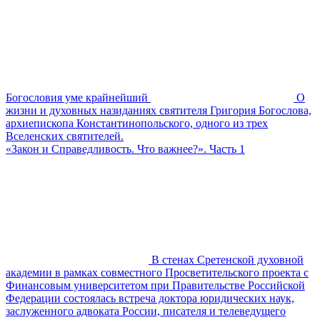
Богословия уме крайнейший
О
жизни и духовных назиданиях святителя Григория Богослова,
архиепископа Константинопольского, одного из трех
Вселенских святителей.
«Закон и Справедливость. Что важнее?». Часть 1
В стенах Сретенской духовной
академии в рамках совместного Просветительского проекта с
Финансовым университетом при Правительстве Российской
Федерации состоялась встреча доктора юридических наук,
заслуженного адвоката России, писателя и телеведущего