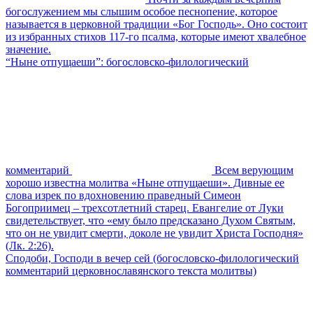
богослужением мы слышим особое песнопение, которое
называется в церковной традиции «Бог Господь». Оно состоит
из избранных стихов 117-го псалма, которые имеют хвалебное
значение.
“Ныне отпущаеши”: богословско-филологический
комментарий
Всем верующим
хорошо известна молитва «Ныне отпущаеши». Дивные ее
слова изрек по вдохновению праведный Симеон
Богоприимец – трехсотлетний старец. Евангелие от Луки
свидетельствует, что «ему было предсказано Духом Святым,
что он не увидит смерти, доколе не увидит Христа Господня»
(Лк. 2:26).
Сподоби, Господи в вечер сей (богословско-филологический
комментарий церковнославянского текста молитвы)