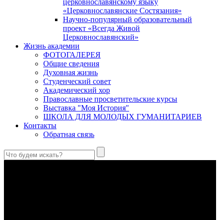
церковнославянскому языку
«Церковнославянские Состязания»
Научно-популярный образовательный
проект «Всегда Живой
Церковнославянский»
Жизнь академии
ФОТОГАЛЕРЕЯ
Общие сведения
Духовная жизнь
Студенческий совет
Академический хор
Православные просветительские курсы
Выставка "Моя История"
ШКОЛА ДЛЯ МОЛОДЫХ ГУМАНИТАРИЕВ
Контакты
Обратная связь
Святые страстотерпцы Борис и Глеб: к истории канонизации
и написания житий
Первыми русскими святыми, прославленными Церковью,
стали благоверные князья Борис и Глеб.
Праведный Феодор Ушаков: «Смерть предпочитаю я
бесчестному служению»
В Федоре Ушакове гармонично соединились железная