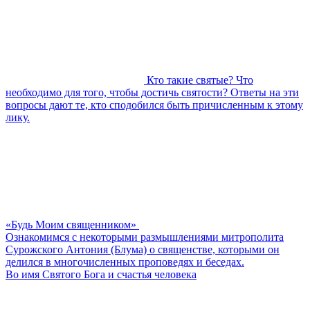
Кто такие святые? Что
необходимо для того, чтобы достичь святости? Ответы на эти
вопросы дают те, кто сподобился быть причисленным к этому
лику.
«Будь Моим священником»
Ознакомимся с некоторыми размышлениями митрополита
Сурожского Антония (Блума) о священстве, которыми он
делился в многочисленных проповедях и беседах.
Во имя Святого Бога и счастья человека