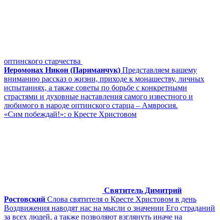
оптинского старчества
Иеромонах Никон (Париманчук)
Представляем вашему
вниманию рассказ о жизни, приходе к монашеству, личных
испытаниях, а также советы по борьбе с конкретными
страстями и духовные наставления самого известного и
любимого в народе оптинского старца – Амвросия.
«Сим побеждай!»: о Кресте Христовом
Святитель Димитрий
Ростовский
Слова святителя о Кресте Христовом в день
Воздвижения наводят нас на мысли о значении Его страданий
за всех людей, а также позволяют взглянуть иначе на