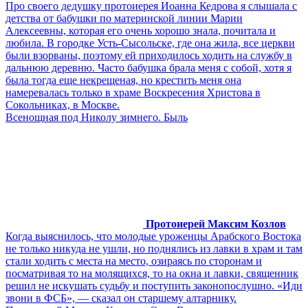
Про своего дедушку протоиерея Иоанна Кедрова я слышала с
детства от бабушки по материнской линии Марии
Алексеевны, которая его очень хорошо знала, почитала и
любила. В городке Усть-Сысольске, где она жила, все церкви
были взорваны, поэтому ей приходилось ходить на службу в
дальнюю деревню. Часто бабушка брала меня с собой, хотя я
была тогда еще некрещеная, но крестить меня она
намеревалась только в храме Воскресения Христова в
Сокольниках, в Москве.
Всенощная под Николу зимнего. Быль
Протоиерей Максим Козлов
Когда выяснилось, что молодые уроженцы Арабского Востока
не только никуда не ушли, но поднялись из лавки в храм и там
стали ходить с места на место, озираясь по сторонам и
посматривая то на молящихся, то на окна и лавки, священник
решил не искушать судьбу и поступить законопослушно. «Иди
звони в ФСБ», — сказал он старшему алтарнику.