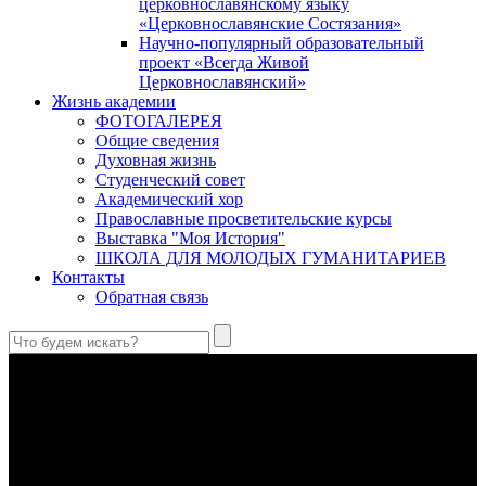
церковнославянскому языку
«Церковнославянские Состязания»
Научно-популярный образовательный
проект «Всегда Живой
Церковнославянский»
Жизнь академии
ФОТОГАЛЕРЕЯ
Общие сведения
Духовная жизнь
Студенческий совет
Академический хор
Православные просветительские курсы
Выставка "Моя История"
ШКОЛА ДЛЯ МОЛОДЫХ ГУМАНИТАРИЕВ
Контакты
Обратная связь
Праведный Феодор Ушаков: «Смерть предпочитаю я
бесчестному служению»
В Федоре Ушакове гармонично соединились железная
дисциплина корабельного командира, гениальный
стратегический дар флотоводца, жертвенное милосердие
благотворителя и кротость истинного молитвенника.
Этимология имени Исидора Севильского и передача греко-