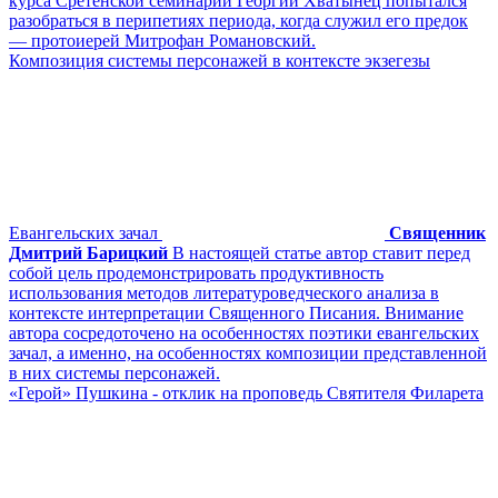
курса Сретенской семинарии Георгий Хватынец попытался
разобраться в перипетиях периода, когда служил его предок
— протоиерей Митрофан Романовский.
Композиция системы персонажей в контексте экзегезы
Евангельских зачал
Священник
Дмитрий Барицкий
В настоящей статье автор ставит перед
собой цель продемонстрировать продуктивность
использования методов литературоведческого анализа в
контексте интерпретации Священного Писания. Внимание
автора сосредоточено на особенностях поэтики евангельских
зачал, а именно, на особенностях композиции представленной
в них системы персонажей.
«Герой» Пушкина - отклик на проповедь Святителя Филарета