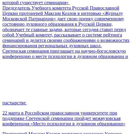
которой существует семинария»
Председатель Учебного комитета Русской Православной
Церкви протоиерей Максим Козлов в интервью «Журналу
Московской Патриархии» дает свою оценку современному
состоянию духовного образования в Русской Церкви,
обозначает те главные задачи, которые сегодня ставит перед
собой Учебный комитет, рассказывает о системе рейтинга
семинарий и делится своими соображениями о возможностях
финансирования региональных духовных школ.
Сретенская семинария приглашает на научно-богословскую
конференцию о месте психологии в духовном образовании и
пастырстве
22 марта в Российском православном университете при
поддержке Сретенской семинарии пройдет межвузовская
конференция «Место психологии в духовном образовании»
Протоиерей Максим Козлов возглавил заседание Ученого