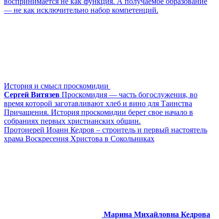
воспринимается не как функция. А получаемое образование
— не как исключительно набор компетенций.
История и смысл проскомидии
Сергей Витязев
Проскомидия — часть богослужения, во
время которой заготавливают хлеб и вино для Таинства
Причащения. История проскомидии берет свое начало в
собраниях первых христианских общин.
Протоиерей Иоанн Кедров – строитель и первый настоятель
храма Воскресения Христова в Сокольниках
Марина Михайловна Кедрова