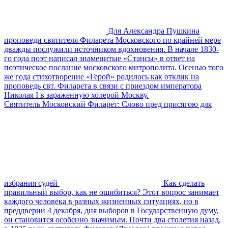
Для Александра Пушкина
проповеди святителя Филарета Московского по крайней мере
дважды послужили источником вдохновения. В начале 1830-
го года поэт написал знаменитые «Стансы» в ответ на
поэтическое послание московского митрополита. Осенью того
же года стихотворение «Герой» родилось как отклик на
проповедь свт. Филарета в связи с приездом императора
Николая I в зараженную холерой Москву.
Святитель Московский Филарет: Слово пред присягою для
избрания судей
Как сделать
правильный выбор, как не ошибиться? Этот вопрос занимает
каждого человека в разных жизненных ситуациях, но в
преддверии 4 декабря, дня выборов в Государственную думу,
он становится особенно значимым. Почти два столетия назад,