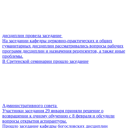
дисциплин провела заседание
На заседании кафедры церковно-практических и общих
гуманитарных дисциплин рассматривались вопросы рабочих
программ дисциплин и назначения рецензентов, а также иные
проблемы.
В Сретенской семинарии прошло заседание
Административного совета
Участники заседания 29 января приняли решение о
возвращении к очному обучению с 8 февраля и обсудили
вопросы открытия аспирантуры.
Прошло заседание кафедры богословских дисциплин