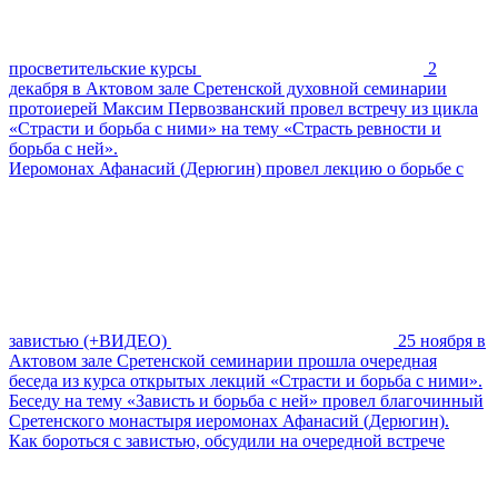
просветительские курсы
2
декабря в Актовом зале Сретенской духовной семинарии
протоиерей Максим Первозванский провел встречу из цикла
«Страсти и борьба с ними» на тему «Страсть ревности и
борьба с ней».
Иеромонах Афанасий (Дерюгин) провел лекцию о борьбе с
завистью (+ВИДЕО)
25 ноября в
Актовом зале Сретенской семинарии прошла очередная
беседа из курса открытых лекций «Страсти и борьба с ними».
Беседу на тему «Зависть и борьба с ней» провел благочинный
Сретенского монастыря иеромонах Афанасий (Дерюгин).
Как бороться с завистью, обсудили на очередной встрече