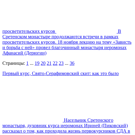
просветительских курсов
В
Сретенском монастыре продолжаются встречи в рамках
просветительских курсов. 18 ноября лекцию на тему «Зависть
и борьба с ней» провел благочинный монастыря иеромонах
Афанасий (Дерюгин)
Страницы:
1
...
19
20
21
22
23
...
36
Первый курс, Свято-Серафимовский скит: как это было
Насельник Сретенского
монастыря, духовник курса иеромонах Ириней (Пиковский)
рассказал о том, как проходила жизнь первокурсников СДА в