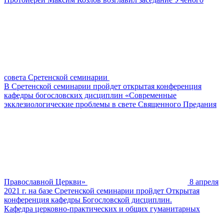
совета Сретенской семинарии
В Сретенской семинарии пройдет открытая конференция
кафедры богословских дисциплин «Современные
экклезиологические проблемы в свете Священного Предания
Православной Церкви»
8 апреля
2021 г. на базе Сретенской семинарии пройдет Открытая
конференция кафедры Богословской дисциплин.
Кафедра церковно-практических и общих гуманитарных