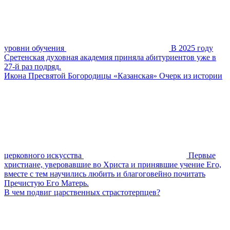
уровни обучения
В 2025 году
Сретенская духовная академия приняла абитуриентов уже в
27-й раз подряд.
Икона Пресвятой Богородицы «Казанская» Очерк из истории
церковного искусства
Первые
христиане, уверовавшие во Христа и принявшие учение Его,
вместе с тем научились любить и благоговейно почитать
Пречистую Его Матерь.
В чем подвиг царственных страстотерпцев?