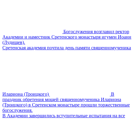
Богослужения возглавил ректор
Академии и наместник Сретенского монастыря игумен Иоанн
(Лудищев).
Сретенская академия почтила день памяти священномученика
Илариона (Троицкого)
В
праздник обретения мощей священномученика Илариона
(Троицкого) в Сретенском монастыре прошли торжественные
богослужения.
В Академии завершились вступительные испытания на все