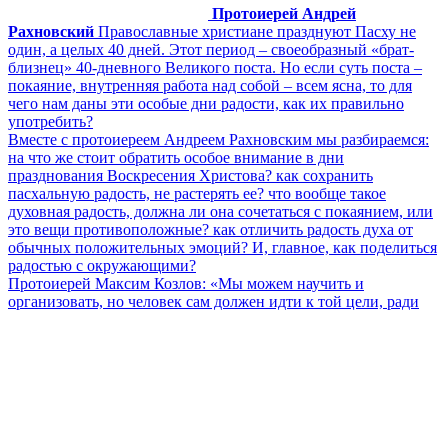
Протоиерей Андрей
Рахновский
Православные христиане празднуют Пасху не
один, а целых 40 дней. Этот период – своеобразный «брат-
близнец» 40-дневного Великого поста. Но если суть поста –
покаяние, внутренняя работа над собой – всем ясна, то для
чего нам даны эти особые дни радости, как их правильно
употребить?
Вместе с протоиереем Андреем Рахновским мы разбираемся:
на что же стоит обратить особое внимание в дни
празднования Воскресения Христова? как сохранить
пасхальную радость, не растерять ее? что вообще такое
духовная радость, должна ли она сочетаться с покаянием, или
это вещи противоположные? как отличить радость духа от
обычных положительных эмоций? И, главное, как поделиться
радостью с окружающими?
Протоиерей Максим Козлов: «Мы можем научить и
организовать, но человек сам должен идти к той цели, ради