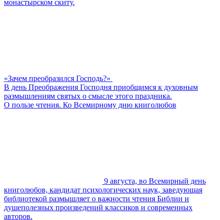
монастырском скиту.
«Зачем преобразился Господь?»
В день Преображения Господня приобщимся к духовным
размышлениям святых о смысле этого праздника.
О пользе чтения. Ко Всемирному дню книголюбов
9 августа, во Всемирный день
книголюбов, кандидат психологических наук, заведующая
библиотекой размышляет о важности чтения Библии и
душеполезных произведений классиков и современных
авторов.