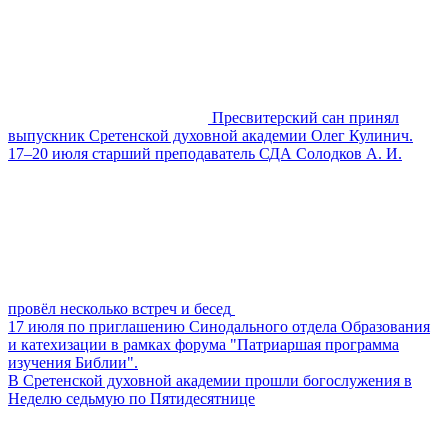
Пресвитерский сан принял
выпускник Сретенской духовной академии Олег Кулинич.
17–20 июля старший преподаватель СДА Солодков А. И.
провёл несколько встреч и бесед
17 июля по приглашению Синодального отдела Образования
и катехизации в рамках форума "Патриаршая программа
изучения Библии".
В Сретенской духовной академии прошли богослужения в
Неделю седьмую по Пятидесятнице