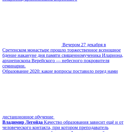
Вечером 27 декабря в
Сретенском монастыре прошло торжественное всенощное
бдение накануне дня памяти священномученика Илариона,
архиепископа Верейского — небесного покровителя
семинарии.⁠
Образование 2020: какие вопросы поставило перед нами
дистанционное обучение
Владимир Легойда
Качество образования зависит ещё и от
человеческого контакта, при котором преподаватель