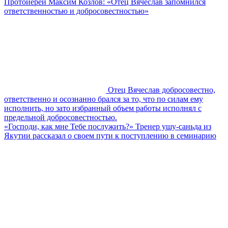
Протоиерей Максим Козлов: «Отец Вячеслав запомнился
ответственностью и добросовестностью»
Отец Вячеслав добросовестно,
ответственно и осознанно брался за то, что по силам ему
исполнить, но зато избранный объем работы исполнял с
предельной добросовестностью.
«Господи, как мне Тебе послужить?» Тренер ушу-саньда из
Якутии рассказал о своем пути к поступлению в семинарию