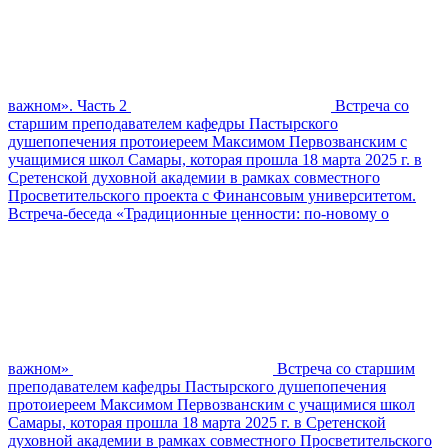
важном». Часть 2
Встреча со
старшим преподавателем кафедры Пастырского
душепопечения протоиереем Максимом Первозванским с
учащимися школ Самары, которая прошла 18 марта 2025 г. в
Сретенской духовной академии в рамках совместного
Просветительского проекта с Финансовым университетом.
Встреча-беседа «Традиционные ценности: по-новому о
важном»
Встреча со старшим
преподавателем кафедры Пастырского душепопечения
протоиереем Максимом Первозванским с учащимися школ
Самары, которая прошла 18 марта 2025 г. в Сретенской
духовной академии в рамках совместного Просветительского