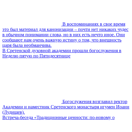
В воспоминаниях в свое время
это был материал для канонизации – почти нет никаких чудес
в обычном понимании слова, но в них есть нечто иное. Они
сообщают нам очень важную истину о том, что внешность
царя была необманчива.
В Сретенской духовной академии прошли богослужения в
Неделю пятую по Пятидесятнице
Богослужения возглавил ректор
Академии и наместник Сретенского монастыря игумен Иоанн
(Лудищев).
Встреча-беседа «Традиционные ценности: по-новому о