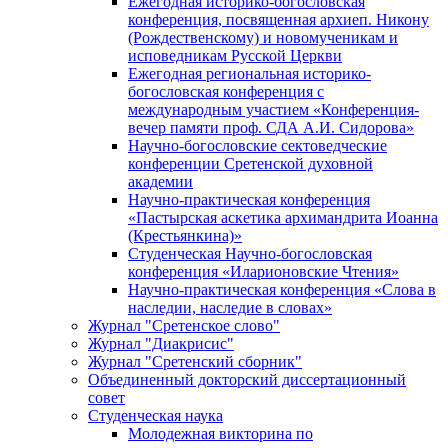
Ежегодная историко-богословская
конференция, посвященная архиеп. Никону
(Рождественскому) и новомученикам и
исповедникам Русской Церкви
Ежегодная региональная историко-
богословская конференция с
международным участием «Конференция-
вечер памяти проф. СДА А.И. Сидорова»
Научно-богословские сектоведческие
конференции Сретенской духовной
академии
Научно-практическая конференция
«Пастырская аскетика архимандрита Иоанна
(Крестьянкина)»
Студенческая Научно-богословская
конференция «Иларионовские Чтения»
Научно-практическая конференция «Cлова в
наследии, наследие в словах»
Журнал "Сретенское слово"
Журнал "Диакрисис"
Журнал "Сретенский сборник"
Объединенный докторский диссертационный
совет
Студенческая наука
Молодежная викторина по