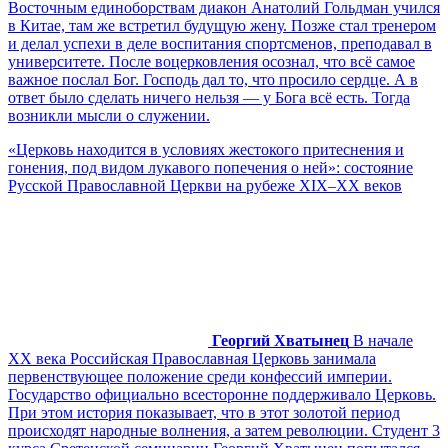
Восточным единоборствам диакон Анатолий Гольдман учился
в Китае, там же встретил будущую жену. Позже стал тренером
и делал успехи в деле воспитания спортсменов, преподавал в
университете. После воцерковления осознал, что всë самое
важное послал Бог. Господь дал то, что просило сердце. А в
ответ было сделать ничего нельзя — у Бога всё есть. Тогда
возникли мысли о служении.
«Церковь находится в условиях жестокого притеснения и
гонения, под видом лукавого попечения о ней»: состояние
Русской Православной Церкви на рубеже XIX–XX веков
Георгий Хватынец
В начале
XX века Российская Православная Церковь занимала
первенствующее положение среди конфессий империи.
Государство официально всесторонне поддерживало Церковь.
При этом история показывает, что в этот золотой период
происходят народные волнения, а затем революции. Студент 3