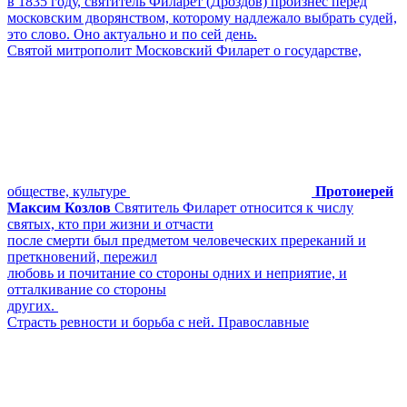
в 1835 году, святитель Филарет (Дроздов) произнес перед
московским дворянством, которому надлежало выбрать судей,
это слово. Оно актуально и по сей день.
Святой митрополит Московский Филарет о государстве,
обществе, культуре
Протоиерей
Максим Козлов
Святитель Филарет относится к числу
святых, кто при жизни и отчасти
после смерти был предметом человеческих пререканий и
преткновений, пережил
любовь и почитание со стороны одних и неприятие, и
отталкивание со стороны
других.
Страсть ревности и борьба с ней. Православные