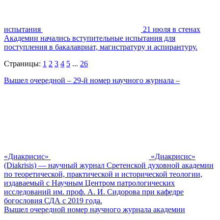
испытания
21 июля в стенах
Академии начались вступительные испытания для
поступления в бакалавриат, магистратуру и аспирантуру.
Страницы:
1
2
3
4
5
...
26
Вышел очередной – 29-й номер научного журнала –
«Диакрисис»
«Диакрисис»
(Diakrisis) — научный журнал Сретенской духовной академии
по теоретической, практической и исторической теологии,
издаваемый с Научным Центром патрологических
исследований им. проф. А. И. Сидорова при кафедре
богословия СДА с 2019 года.
Вышел очередной номер научного журнала академии