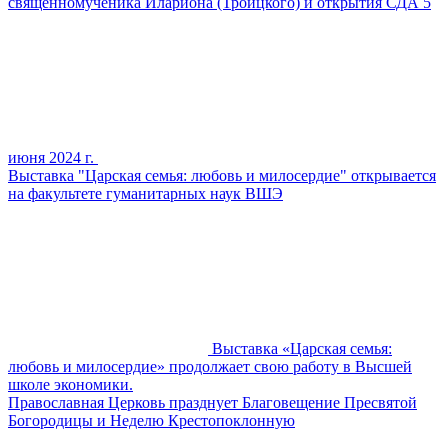
священномученика Илариона (Троицкого) и открытия СДА 5
июня 2024 г.
Выставка "Царская семья: любовь и милосердие" открывается
на факультете гуманитарных наук ВШЭ
Выставка «Царская семья:
любовь и милосердие» продолжает свою работу в Высшей
школе экономики.
Православная Церковь празднует Благовещение Пресвятой
Богородицы и Неделю Крестопоклонную