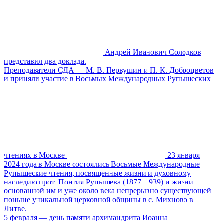
Андрей Иванович Солодков
представил два доклада.
Преподаватели СДА — М. В. Первушин и П. К. Доброцветов
и приняли участие в Восьмых Международных Рупышеских
чтениях в Москве
23 января
2024 года в Москве состоялись Восьмые Международные
Рупышеские чтения, посвященные жизни и духовному
наследию прот. Понтия Рупышева (1877–1939) и жизни
основанной им и уже около века непрерывно существующей
поныне уникальной церковной общины в с. Михново в
Литве.
5 февраля — день памяти архимандрита Иоанна