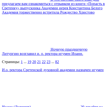
предлагаем вам ознакомиться с отрывком из книги «Попасть в
Сретенку» выпускника Академии иерея Константина Белого
Академия торжественно встретила Рождество Христово
Ночную праздничную
Литургию возглавил и. о. ректора игумен Иоанн.
Страницы:
1
...
19
20
21
22
23
...
82
И.о. ректора Сретенской духовной академии назначен игумен
Иоанн (Лудищев)
29 декабря на