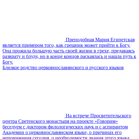
Преподобная Мария Египетская
является примером того, как грешник может прийти к Богу.
Она прожила большую часть своей жизни в грехе, предаваясь
разврату и блуду, но в конце концов раскаялась и нашла путь к
Богу.
Близкое родство церковнославянского и русского языков
На встрече Просветительского
центра Сретенского монастыря на проекте «Говорим»
беседуем с доктором филологических наук и с аспирантом
Академии о церковнославянском языке, о причинах его
непонимания сегодня, о необходимости знания этого языка