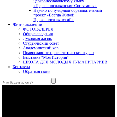
церковнославянскому языку
«Церковнославянские Состязания»
Научно-популярный образовательный
проект «Всегда Живой
Церковнославянский»
Жизнь академии
ФОТОГАЛЕРЕЯ
Общие сведения
Духовная жизнь
Студенческий совет
Академический хор
Православные просветительские курсы
Выставка "Моя История"
ШКОЛА ДЛЯ МОЛОДЫХ ГУМАНИТАРИЕВ
Контакты
Обратная связь
Антропология свт. Феофана Затворника как альтернатива
проектам виртуального человека. Часть 1
Стратегия человека исихастского в статье впервые
представлена на текстах свт. Феофана как альтернатива
человеку виртуальному.
Первый воскресный эксапостиларий: Богословско-
филологический комментарий