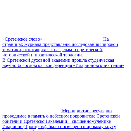
«Сретенское слово»
На
страницах журнала представлены исследования широкой
тематики, относящихся к разделам теоретической,
исторической и практической теологии.
В Сретенской духовной академии прошла студенческая
научно-богословская конференция «Иларионовские чтения»
Мероприятие, регулярно
проводимое в память о небесном покровителе Сретенской
обители и Сретенской академии – священномученике
Иларионе (Троицком), было посвящено широкому кругу