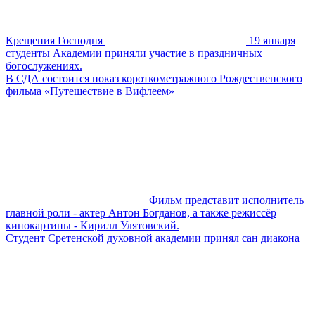
Крещения Господня
19 января
студенты Академии приняли участие в праздничных
богослужениях.
В СДА состоится показ короткометражного Рождественского
фильма «Путешествие в Вифлеем»
Фильм представит исполнитель
главной роли - актер Антон Богданов, а также режиссёр
кинокартины - Кирилл Улятовский .
Студент Сретенской духовной академии принял сан диакона