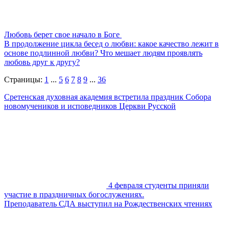
Любовь берет свое начало в Боге
В продолжение цикла бесед о любви: какое качество лежит в
основе подлинной любви? Что мешает людям проявлять
любовь друг к другу?
Страницы:
1
...
5
6
7
8
9
...
36
Сретенская духовная академия встретила праздник Собора
новомучеников и исповедников Церкви Русской
4 февраля студенты приняли
участие в праздничных богослужениях.
Преподаватель СДА выступил на Рождественских чтениях