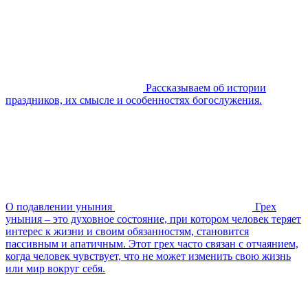
Рассказываем об истории
праздников, их смысле и особенностях богослужения.
О подавлении уныния
Грех
уныния – это духовное состояние, при котором человек теряет
интерес к жизни и своим обязанностям, становится
пассивным и апатичным. Этот грех часто связан с отчаянием,
когда человек чувствует, что не может изменить свою жизнь
или мир вокруг себя.