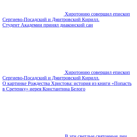
Хиротонию совершил епископ
Сергиево-Посадский и Дмитровский Кирилл.
Студент Академии принял диаконский сан
Хиротонию совершил епископ
Сергиево-Посадский и Дмитровский Кирилл.
О картинке Рождества Христова: история из книги «Попасть
в Сретенку» иерея Константина Белого
В эти светлые святочные дни