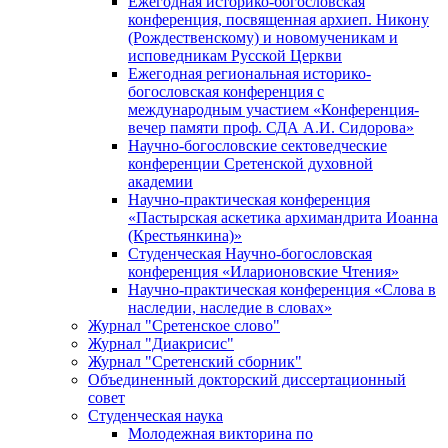
Ежегодная историко-богословская
конференция, посвященная архиеп. Никону
(Рождественскому) и новомученикам и
исповедникам Русской Церкви
Ежегодная региональная историко-
богословская конференция с
международным участием «Конференция-
вечер памяти проф. СДА А.И. Сидорова»
Научно-богословские сектоведческие
конференции Сретенской духовной
академии
Научно-практическая конференция
«Пастырская аскетика архимандрита Иоанна
(Крестьянкина)»
Студенческая Научно-богословская
конференция «Иларионовские Чтения»
Научно-практическая конференция «Cлова в
наследии, наследие в словах»
Журнал "Сретенское слово"
Журнал "Диакрисис"
Журнал "Сретенский сборник"
Объединенный докторский диссертационный
совет
Студенческая наука
Молодежная викторина по