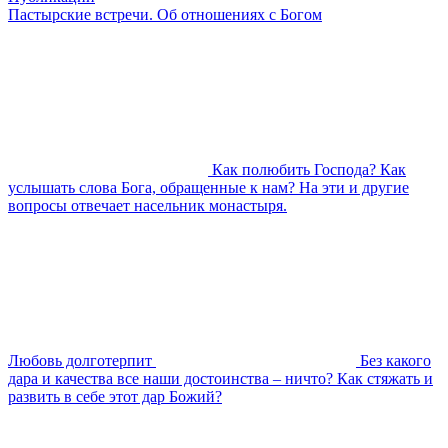
Пастырские встречи. Об отношениях с Богом
Как полюбить Господа? Как
услышать слова Бога, обращенные к нам? На эти и другие
вопросы отвечает насельник монастыря.
Любовь долготерпит
Без какого
дара и качества все наши достоинства – ничто? Как стяжать и
развить в себе этот дар Божий?