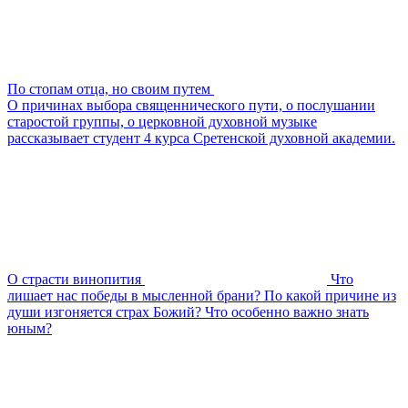
По стопам отца, но своим путем
О причинах выбора священнического пути, о послушании
старостой группы, о церковной духовной музыке
рассказывает студент 4 курса Сретенской духовной академии.
О страсти винопития
Что
лишает нас победы в мысленной брани? По какой причине из
души изгоняется страх Божий? Что особенно важно знать
юным?