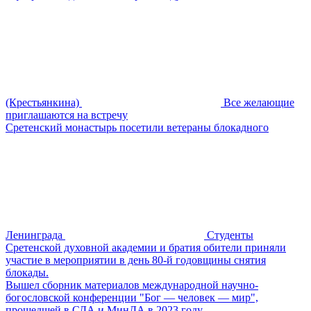
(Крестьянкина)
Все желающие
приглашаются на встречу
Сретенский монастырь посетили ветераны блокадного
Ленинграда
Студенты
Сретенской духовной академии и братия обители приняли
участие в мероприятии в день 80-й годовщины снятия
блокады.
Вышел сборник материалов международной научно-
богословской конференции "Бог — человек — мир",
прошедшей в СДА и МинДА в 2023 году.