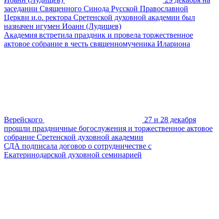
заседании Священного Синода Русской Православной
Церкви и.о. ректора Сретенской духовной академии был
назначен игумен Иоанн (Лудищев)
Академия встретила праздник и провела торжественное
актовое собрание в честь священномученика Илариона
Верейского
27 и 28 декабря
прошли праздничные богослужения и торжественное актовое
собрание Сретенской духовной академии
СДА подписала договор о сотрудничестве с
Екатеринодарской духовной семинарией