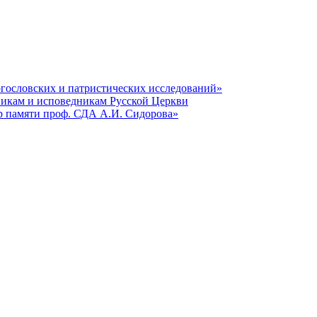
гословских и патристических исследований»
никам и исповедникам Русской Церкви
р памяти проф. СДА А.И. Сидорова»