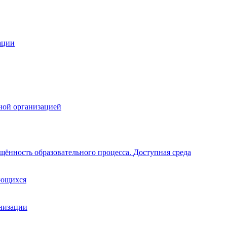
ации
ной организацией
щённость образовательного процесса. Доступная среда
ающихся
анизации