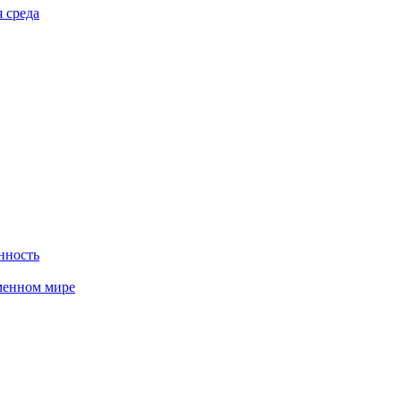
 среда
нность
менном мире