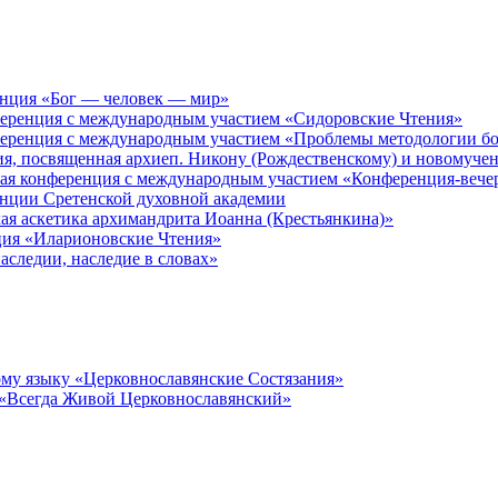
енция «Бог — человек — мир»
ференция с международным участием «Сидоровские Чтения»
ференция с международным участием «Проблемы методологии бо
ия, посвященная архиеп. Никону (Рождественскому) и новомуче
кая конференция с международным участием «Конференция-вече
енции Сретенской духовной академии
ая аскетика архимандрита Иоанна (Крестьянкина)»
ция «Иларионовские Чтения»
аследии, наследие в словах»
му языку «Церковнославянские Состязания»
 «Всегда Живой Церковнославянский»