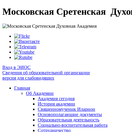
Московская Сретенская
Духо
Вход в ЭИОС
Сведения об образовательной организации
версия для слабовидящих
Главная
Об Академии
Академия сегодня
История академии
Священномученик Иларион
Основополагающие документы
Образовательная деятельность
Социально-воспитательная работа
Сотрудничество