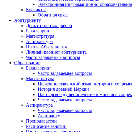
Электронная информационно-образовательная
Контакты
Обратная связь
Абитуриенту
День открытых дверей
Бакалавриат
Магистратура
Аспирантура
Школа Абитуриента
Личный кабинет абитуриента
Часто задаваемые вопросы
Образование
Бакалавриат
Часто задаваемые вопросы
Магистратура
Церковнославянский язык: история и совреме
История древней Церкви
Пастырское душепопечение и миссия в совре
Часто задаваемые вопросы
Аспирантура
Часто задаваемые вопросы
Аспиранту
Преподаватели
Расписание занятий
Часто задаваемые вопросы