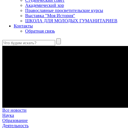
Студенческий совет
Академический хор
Православные просветительские курсы
Выставка "Моя История"
ШКОЛА ДЛЯ МОЛОДЫХ ГУМАНИТАРИЕВ
Контакты
Обратная связь
Святые страстотерпцы Борис и Глеб: к истории канонизации и
Первыми русскими святыми, прославленными Церковью, стали 
Праведный Феодор Ушаков: «Смерть предпочитаю я бесчестн
В Федоре Ушакове гармонично соединились железная дисциплин
истинного молитвенника.
Этимология имени Исидора Севильского и передача греко-римс
Анализ наиболее известного произведения епископа Севильи р
представления о мире и обществе того времени.
Пророк Иезекииль: три важных урока от святого
Пророк Иезекииль жил задолго до Рождества Христова, но уже т
Предназначение человека в отношении к окружающему миру
Человек, в определенном смысле, является формирующим прин
Все новости
Наука
Образование
Деятельность