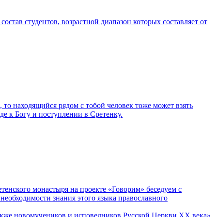
остав студентов, возрастной диапазон которых составляет от
а, то находящийся рядом с тобой человек тоже может взять
де к Богу и поступлении в Сретенку.
етенского монастыря на проекте «Говорим» беседуем с
 необходимости знания этого языка православного
 также новомучеников и исповедников Русской Церкви ХХ века»