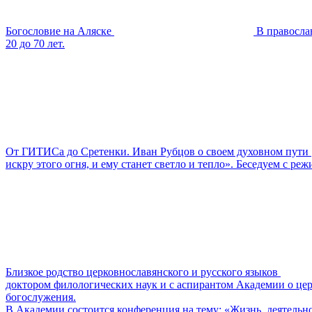
Богословие на Аляске
В правосла
20 до 70 лет.
От ГИТИСа до Сретенки. Иван Рубцов о своем духовном пути
искру этого огня, и ему станет светло и тепло». Беседуем с р
Близкое родство церковнославянского и русского языков
доктором филологических наук и с аспирантом Академии о цер
богослужения.
В Академии состоится конференция на тему: «Жизнь, деятельн