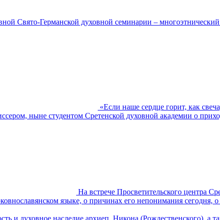
вной Свято-Германской духовной семинарии – многоэтнический с
«Если наше сердце горит, как свеч
ежиссером, ныне студентом Сретенской духовной академии о прихо
На встрече Просветительского центра Ср
ковнославянском языке, о причинах его непонимания сегодня, о
ость и духовное наследие архиеп. Никона (Рождественского), а