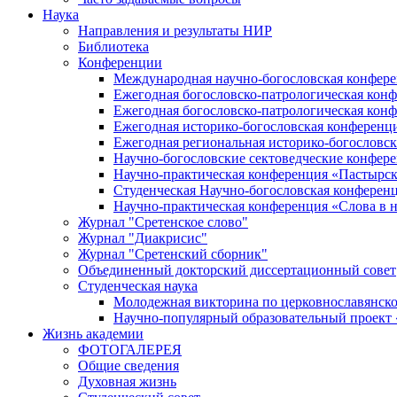
Наука
Направления и результаты НИР
Библиотека
Конференции
Международная научно-богословская конфер
Ежегодная богословско-патрологическая кон
Ежегодная богословско-патрологическая кон
Ежегодная историко-богословская конференц
Ежегодная региональная историко-богословс
Научно-богословские сектоведческие конфер
Научно-практическая конференция «Пастырск
Студенческая Научно-богословская конферен
Научно-практическая конференция «Cлова в н
Журнал "Сретенское слово"
Журнал "Диакрисис"
Журнал "Сретенский сборник"
Объединенный докторский диссертационный совет
Студенческая наука
Молодежная викторина по церковнославянско
Научно-популярный образовательный проект
Жизнь академии
ФОТОГАЛЕРЕЯ
Общие сведения
Духовная жизнь