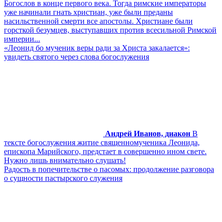
Богослов в конце первого века. Тогда римские императоры
уже начинали гнать христиан, уже были преданы
насильственной смерти все апостолы. Христиане были
горсткой безумцев, выступавших против всесильной Римской
империи...
«Леонид бо мученик веры ради за Христа закалается»:
увидеть святого через слова богослужения
Андрей Иванов, диакон
В
тексте богослужения житие священномученика Леонида,
епископа Марийского, предстает в совершенно ином свете.
Нужно лишь внимательно слушать!
Радость в попечительстве о пасомых: продолжение разговора
о сущности пастырского служения