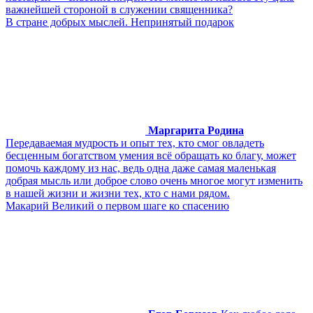
важнейшей стороной в служении священника?
В стране добрых мыслей. Непринятый подарок
Маргарита Родина
Передаваемая мудрость и опыт тех, кто смог овладеть
бесценным богатством умения всё обращать ко благу, может
помочь каждому из нас, ведь одна даже самая маленькая
добрая мысль или доброе слово очень многое могут изменить
в нашей жизни и жизни тех, кто с нами рядом.
Макарий Великий о первом шаге ко спасению