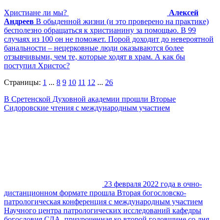
Христиане ли мы?
Алексей
Андреев
В обыденной жизни (и это проверено на практике)
бесполезно обращаться к христианину за помощью. В 99
случаях из 100 он не поможет. Порой доходит до невероятной
банальности – нецерковные люди оказываются более
отзывчивыми, чем те, которые ходят в храм. А как бы
поступил Христос?
Страницы:
1
...
8
9
10
11
12
...
26
В Сретенской Духовной академии прошли Вторые
Сидоровские чтения с международным участием
23 февраля 2022 года в очно-
дистанционном формате прошла Вторая богословско-
патрологическая конференция с международным участием
Научного центра патрологических исследований кафедры
богословия СДА, приуроченная ко второй годовщине со дня