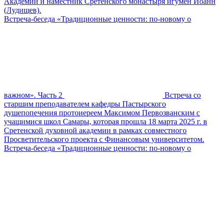
Академии и наместник Сретенского монастыря игумен Иоанн
(Лудищев).
Встреча-беседа «Традиционные ценности: по-новому о
важном». Часть 2
Встреча со
старшим преподавателем кафедры Пастырского
душепопечения протоиереем Максимом Первозванским с
учащимися школ Самары, которая прошла 18 марта 2025 г. в
Сретенской духовной академии в рамках совместного
Просветительского проекта с Финансовым университетом.
Встреча-беседа «Традиционные ценности: по-новому о