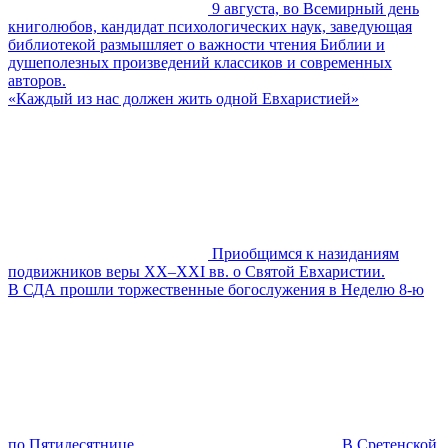
9 августа, во Всемирный день
книголюбов, кандидат психологических наук, заведующая
библиотекой размышляет о важности чтения Библии и
душеполезных произведений классиков и современных
авторов.
«Каждый из нас должен жить одной Евхаристией»
Приобщимся к назиданиям
подвижников веры XX–XXI вв. о Святой Евхаристии.
В СДА прошли торжественные богослужения в Неделю 8-ю
по Пятидесятнице
В Сретенской