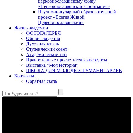
церковнославянскому языку
«Церковнославянские Состязания»
Научно-популярный образовательный
проект «Всегда Живой
Церковнославянский»
Жизнь академии
ФОТОГАЛЕРЕЯ
Общие сведения
Духовная жизнь
Студенческий совет
Академический хор
Православные просветительские курсы
Выставка "Моя История"
ШКОЛА ДЛЯ МОЛОДЫХ ГУМАНИТАРИЕВ
Контакты
Обратная связь
Святые страстотерпцы Борис и Глеб: к истории канонизации
и написания житий
Первыми русскими святыми, прославленными Церковью,
стали благоверные князья Борис и Глеб.
Праведный Феодор Ушаков: «Смерть предпочитаю я
бесчестному служению»
В Федоре Ушакове гармонично соединились железная