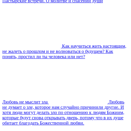
Пастырские встречи. О молитве и спасении души
Как научиться жить настоящим,
не жалеть о прошлом и не волноваться о будущем? Как
понять, простил ли ты человека или нет?
Любовь не мыслит зла
Любовь
не думает о зле, которое нам случайно причинили другие. И
хотя люди могут делать зло по отношению к людям Божиим,
которые будут снова открывать дверь, потому что в их душе
обитает благодать Божественной любви.