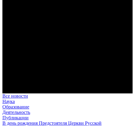
дисциплина корабельного командира, гениальный
стратегический дар флотоводца, жертвенное милосердие
благотворителя и кротость истинного молитвенника.
Этимология имени Исидора Севильского и передача греко-
римской культуры в вестготской Испании. Часть 1
Анализ наиболее известного произведения епископа Севильи
раскрывает как оценку и использование классической
римской культуры в зарождающемся «варварском»
королевстве, так и представления о мире и обществе того
времени.
Пророк Иезекииль: три важных урока от святого
Пророк Иезекииль жил задолго до Рождества Христова, но
уже тогда говорил с Богом на языке Нового Завета и имел
откровения о судьбах человечества.
Предназначение человека в отношении к окружающему миру
Человек, в определенном смысле, является формирующим
принципом всего земного бытия.
Все новости
Наука
Образование
Деятельность
Публикации
В день рождения Предстоятеля Церкви Русской