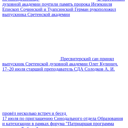
духовной академии почтили память пророка Иезекииля
Епископ Сочинский и Туапсинский Герман рукоположил
выпускника Сретенской академии
Пресвитерский сан принял
выпускник Сретенской духовной академии Олег Кулинич.
17–20 июля старший преподаватель СДА Солодков А. И.
провёл несколько встреч и бесед
17 июля по приглашению Синодального отдела Образования
и катехизации в рамках форума "Патриаршая программа