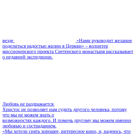
везде
«Нами руководит желание
поделиться радостью жизни в Церкви» – волонтер
миссионерского проекта Сретенского монастыря рассказывает
о недавней экспедиции.
Любовь не раздражается
Христос не позволяет нам судить другого человека, потому
что мы не можем знать о
возможностях каждого. И помочь другому мы можем именно
любовью и состраданием.
«Мы хотели снять хорошее, интересное кино, и, надеюсь, что