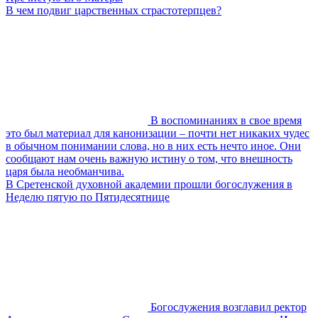
В чем подвиг царственных страстотерпцев?
В воспоминаниях в свое время
это был материал для канонизации – почти нет никаких чудес
в обычном понимании слова, но в них есть нечто иное. Они
сообщают нам очень важную истину о том, что внешность
царя была необманчива.
В Сретенской духовной академии прошли богослужения в
Неделю пятую по Пятидесятнице
Богослужения возглавил ректор