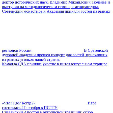
доктор исторических наук, Владимир Михайлович Тюленев и
выступил на методологическом семинаре аспирантуры.
Сретенский монастырь и Академия приняли гостей из разных
регионов России
В Сретенской
духовной академии прошел концерт для гостей, приехавших
из разных уголков нашей страны.
Команда СДА приняла участие в интеллектуальном турнире
«Что? Где? Когда?»
Игра
состоялась 27 октября в ПСТГУ.
Славянский Апостол в рукописной традиции: обзор