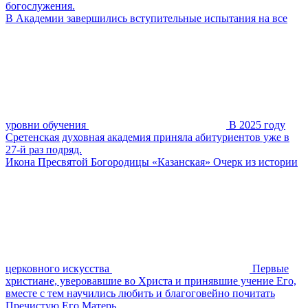
богослужения.
В Академии завершились вступительные испытания на все
уровни обучения
В 2025 году
Сретенская духовная академия приняла абитуриентов уже в
27-й раз подряд.
Икона Пресвятой Богородицы «Казанская» Очерк из истории
церковного искусства
Первые
христиане, уверовавшие во Христа и принявшие учение Его,
вместе с тем научились любить и благоговейно почитать
Пречистую Его Матерь.