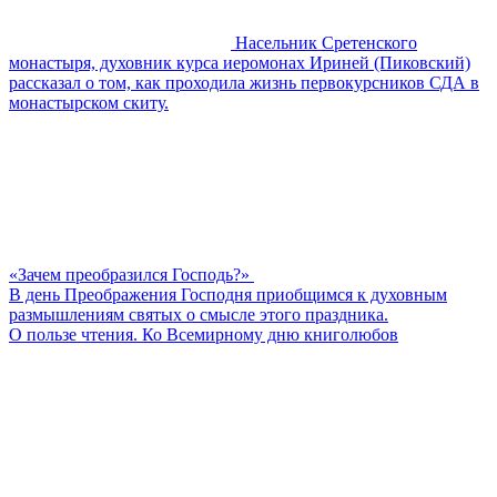
Насельник Сретенского
монастыря, духовник курса иеромонах Ириней (Пиковский)
рассказал о том, как проходила жизнь первокурсников СДА в
монастырском скиту.
«Зачем преобразился Господь?»
В день Преображения Господня приобщимся к духовным
размышлениям святых о смысле этого праздника.
О пользе чтения. Ко Всемирному дню книголюбов