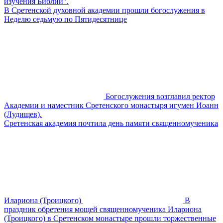
изучения Библии".
В Сретенской духовной академии прошли богослужения в
Неделю седьмую по Пятидесятнице
Богослужения возглавил ректор
Академии и наместник Сретенского монастыря игумен Иоанн
(Лудищев).
Сретенская академия почтила день памяти священномученика
Илариона (Троицкого)
В
праздник обретения мощей священномученика Илариона
(Троицкого) в Сретенском монастыре прошли торжественные