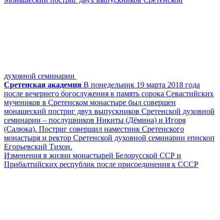
духовной семинарии
Сретенская академия
В понедельник 19 марта 2018 года
после вечернего богослужения в память сорока Севастийских
мучеников в Сретенском монастыре был совершен
монашеский постриг двух выпускников Сретенской духовной
семинарии – послушников Никиты (Дёмина) и Игоря
(Салюка). Постриг совершил наместник Сретенского
монастыря и ректор Сретенской духовной семинарии епископ
Егорьевский Тихон.
Изменения в жизни монастырей Белорусской ССР и
Прибалтийских республик после присоединения к СССР