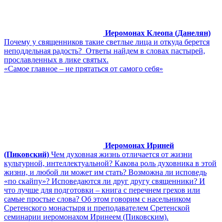
Иеромонах Клеопа (Данелян)
Почему у священников такие светлые лица и откуда берется
неподдельная радость? Ответы найдем в словах пастырей,
прославленных в лике святых.
«Самое главное – не прятаться от самого себя»
Иеромонах Ириней
(Пиковский)
Чем духовная жизнь отличается от жизни
культурной, интеллектуальной? Какова роль духовника в этой
жизни, и любой ли может им стать? Возможна ли исповедь
«по скайпу»? Исповедаются ли друг другу священники? И
что лучше для подготовки – книга с перечнем грехов или
самые простые слова? Об этом говорим с насельником
Сретенского монастыря и преподавателем Сретенской
семинарии иеромонахом Иринеем (Пиковским).