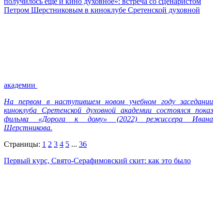
получилось еще и кино духовное»: встреча со сценаристом
Петром Шерстниковым в киноклубе Сретенской духовной
академии
На первом в наступившем новом учебном году заседании
киноклуба Сретенской духовной академии состоялся показ
фильма «Дорога к дому» (2022) режиссера Ивана
Шерстникова.
Страницы:
1
2
3
4
5
...
36
Первый курс, Свято-Серафимовский скит: как это было