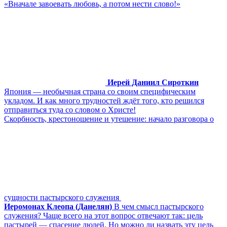
«Вначале завоевать любовь, а потом нести слово!»
Иерей Даниил Сироткин
Япония ― необычная страна со своим специфическим
укладом. И как много трудностей ждёт того, кто решился
отправиться туда со словом о Христе!
Скорбность, крестоношение и утешение: начало разговора о
сущности пастырского служения
Иеромонах Клеопа (Данелян)
В чем смысл пастырского
служения? Чаще всего на этот вопрос отвечают так: цель
пастырей ― спасение людей. Но можно ли назвать эту цель