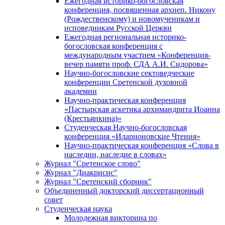
Ежегодная историко-богословская
конференция, посвященная архиеп. Никону
(Рождественскому) и новомученикам и
исповедникам Русской Церкви
Ежегодная региональная историко-
богословская конференция с
международным участием «Конференция-
вечер памяти проф. СДА А.И. Сидорова»
Научно-богословские сектоведческие
конференции Сретенской духовной
академии
Научно-практическая конференция
«Пастырская аскетика архимандрита Иоанна
(Крестьянкина)»
Студенческая Научно-богословская
конференция «Иларионовские Чтения»
Научно-практическая конференция «Cлова в
наследии, наследие в словах»
Журнал "Сретенское слово"
Журнал "Диакрисис"
Журнал "Сретенский сборник"
Объединенный докторский диссертационный
совет
Студенческая наука
Молодежная викторина по