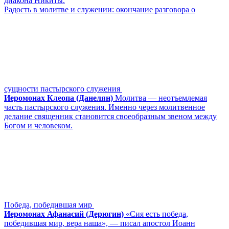
диакона Никиты.
Радость в молитве и служении: окончание разговора о
сущности пастырского служения
Иеромонах Клеопа (Данелян)
Молитва ― неотъемлемая
часть пастырского служения. Именно через молитвенное
делание священник становится своеобразным звеном между
Богом и человеком.
Победа, победившая мир
Иеромонах Афанасий (Дерюгин)
«Сия есть победа,
победившая мир, вера наша», — писал апостол Иоанн