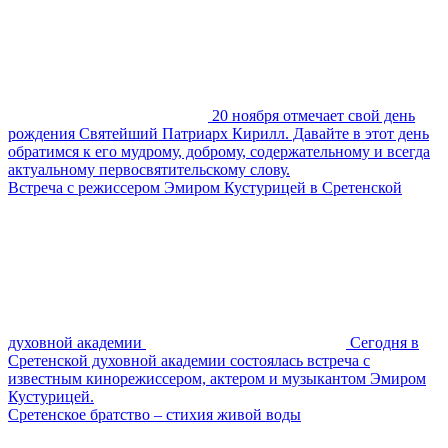
20 ноября отмечает свой день
рождения Святейший Патриарх Кирилл. Давайте в этот день
обратимся к его мудрому, доброму, содержательному и всегда
актуальному первосвятительскому слову.
Встреча с режиссером Эмиром Кустурицей в Сретенской
духовной академии
Сегодня в
Сретенской духовной академии состоялась встреча с
известным кинорежиссером, актером и музыкантом Эмиром
Кустурицей.
Сретенское братство – стихия живой воды