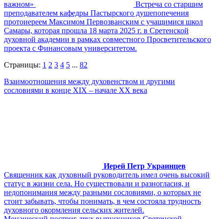
важном»
Встреча со старшим
преподавателем кафедры Пастырского душепопечения
протоиереем Максимом Первозванским с учащимися школ
Самары, которая прошла 18 марта 2025 г. в Сретенской
духовной академии в рамках совместного Просветительского
проекта с Финансовым университетом.
Страницы:
1
2
3
4
5
...
82
Взаимоотношения между духовенством и другими
сословиями в конце XIX – начале XX века
Иерей Петр Украинцев
Священник как духовный руководитель имел очень высокий
статус в жизни села. Но существовали и разногласия, и
недопонимания между разными сословиями, о которых не
стоит забывать, чтобы понимать, в чем состояла трудность
духовного окормления сельских жителей.
Монашеский постриг двух выпускников Сретенской