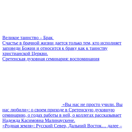
Великое таинство – Брак
Счастье в брачной жизни дается только тем, кто исполняет
заповеди Божии и относится к браку как к таинству
христианской Церкви.
Сретенская духовная семинария: воспоминания
«Вы нас не просто учили. Вы
нас любили»: о своем приходе в Сретенскую духовную
семинарию, о годах работы в ней, о коллегах рассказывает
Надежда Касимовна Малинаускене.
«Родная земля»: Русский Север, Дальний Восток… далее –