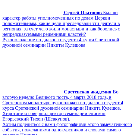
Сергей Платонов
Был ли
характер работы уполномоченных по делам Церкви
положительным, какие цели преследовали эти деятели в
регионах, за счет чего жили монастыри и как боролись с
непредсказуемыми решениями властей?
Рукоположение во диакона студента 4 курса Сретенской
духовной семинарии Никиты Кулешова
Сретенская академия
Во
вторую неделю Великого поста, 4 марта 2018 года, в
Сретенском монастыре рукоположен во диакона студент 4
курса Сретенской духовной семинарии Никита Кулешов.
Хиротонию совершил ректор семинарии епископ
Егорьевский Тихон (Шевкунов).
Хотим поделиться с вами фотографиями этого замечательного
события, пожеланиями однокурсников и словами самого