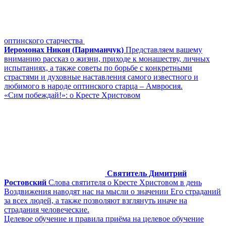
оптинского старчества
Иеромонах Никон (Париманчук)
Представляем вашему
вниманию рассказ о жизни, приходе к монашеству, личных
испытаниях, а также советы по борьбе с конкретными
страстями и духовные наставления самого известного и
любимого в народе оптинского старца – Амвросия.
«Сим побеждай!»: о Кресте Христовом
Святитель Димитрий
Ростовский
Слова святителя о Кресте Христовом в день
Воздвижения наводят нас на мысли о значении Его страданий
за всех людей, а также позволяют взглянуть иначе на
страдания человеческие.
Целевое обучение и правила приёма на целевое обучение