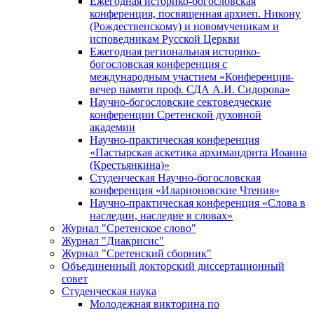
Ежегодная историко-богословская
конференция, посвященная архиеп. Никону
(Рождественскому) и новомученикам и
исповедникам Русской Церкви
Ежегодная региональная историко-
богословская конференция с
международным участием «Конференция-
вечер памяти проф. СДА А.И. Сидорова»
Научно-богословские сектоведческие
конференции Сретенской духовной
академии
Научно-практическая конференция
«Пастырская аскетика архимандрита Иоанна
(Крестьянкина)»
Студенческая Научно-богословская
конференция «Иларионовские Чтения»
Научно-практическая конференция «Cлова в
наследии, наследие в словах»
Журнал "Сретенское слово"
Журнал "Диакрисис"
Журнал "Сретенский сборник"
Объединенный докторский диссертационный
совет
Студенческая наука
Молодежная викторина по