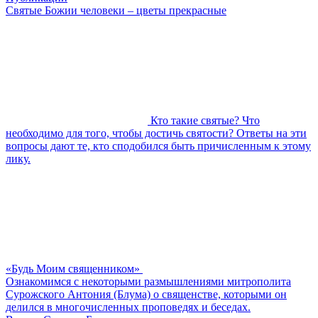
Святые Божии человеки – цветы прекрасные
Кто такие святые? Что
необходимо для того, чтобы достичь святости? Ответы на эти
вопросы дают те, кто сподобился быть причисленным к этому
лику.
«Будь Моим священником»
Ознакомимся с некоторыми размышлениями митрополита
Сурожского Антония (Блума) о священстве, которыми он
делился в многочисленных проповедях и беседах.