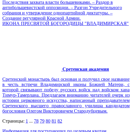
Последствия захвата власти большевиками. – Раздор в
антибольшевистской оппозиции. – Разгон Учредительного
собрания и утверждение однопартийной диктатуры. –
Создание регулярной Красной Армии.
ИКОНА ПРЕСВЯТОЙ БОГОРОДИЦЫ "ВЛАДИМИРСКАЯ"
Сретенская академия
Cретенский монастырь был основан и получил свое название
в честь встречи Владимирской иконы Божией Матери, с
которой связывают победу русских войск над войском хана
Тимур-Тамерлана. Предлагаем вниманию читателей очерк из
истории церковного искусства, написанный преподавателем
Сретенского высшего православного училища кандидатом
богословия Олегом Викторовичем Стародубцевым.
Страницы:
1
...
78
79
80
81
82
Информация для поступающих по целевым квотам