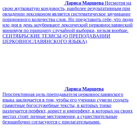
Лариса Маршева
Несмотря на
свою жутковатую кондовость, наиболее результативным при
овладении лексиконом является систематическое заучивание
порционного количества слов. Но представить себе, что люди
изо дня в день зазубривают лексический церковнославянский
минимум по принципу случайной выборки, нельзя вообще.
СЕНТЯБРЬСКИЕ ТЕЗИСЫ (О ПРЕПОДАВАНИИ
ЦЕРКОВНОСЛАВЯНСКОГО ЯЗЫКА)
Лариса Маршева
Перспективная цель преподавателя церковнославянского
языка заключается в том, чтобы его ученики сумели создать
грамотные богослужебные тексты, в которых тонко
различается перфект, аорист и имперфект, в которых на своих
местах стоят личные местоимения, а существительные
безошибочно согласуются с прилагательными.