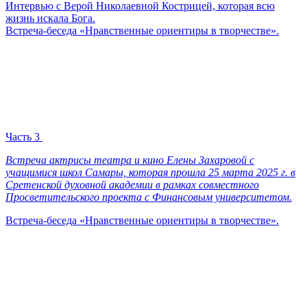
Интервью с Верой Николаевной Кострицей, которая всю
жизнь искала Бога.
Встреча-беседа «Нравственные ориентиры в творчестве».
Часть 3
Встреча актрисы театра и кино Елены Захаровой с
учащимися школ Самары, которая прошла 25 марта 2025 г. в
Сретенской духовной академии в рамках совместного
Просветительского проекта с Финансовым университетом.
Встреча-беседа «Нравственные ориентиры в творчестве».