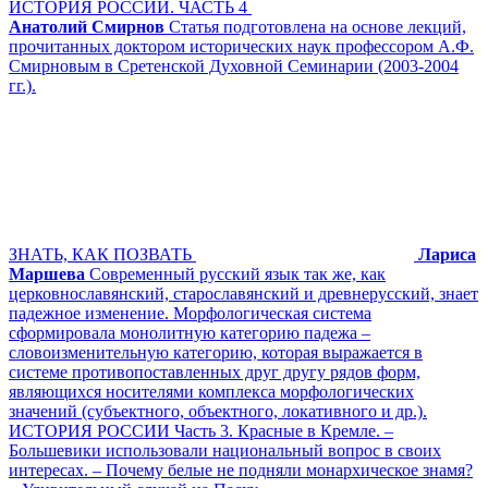
ИСТОРИЯ РОССИИ. ЧАСТЬ 4
Анатолий Смирнов
Статья подготовлена на основе лекций,
прочитанных доктором исторических наук профессором А.Ф.
Смирновым в Сретенской Духовной Семинарии (2003-2004
гг.).
ЗНАТЬ, КАК ПОЗВАТЬ
Лариса
Маршева
Современный русский язык так же, как
церковнославянский, старославянский и древнерусский, знает
падежное изменение. Морфологическая система
сформировала монолитную категорию падежа –
словоизменительную категорию, которая выражается в
системе противопоставленных друг другу рядов форм,
являющихся носителями комплекса морфологических
значений (субъектного, объектного, локативного и др.).
ИСТОРИЯ РОССИИ Часть 3. Красные в Кремле. –
Большевики использовали национальный вопрос в своих
интересах. – Почему белые не подняли монархическое знамя?