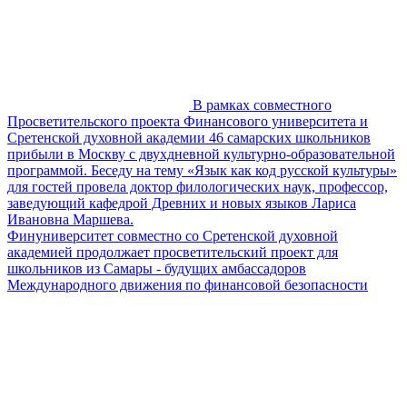
В рамках совместного
Просветительского проекта Финансового университета и
Сретенской духовной академии 46 самарских школьников
прибыли в Москву с двухдневной культурно-образовательной
программой. Беседу на тему «Язык как код русской культуры»
для гостей провела доктор филологических наук, профессор,
заведующий кафедрой Древних и новых языков Лариса
Ивановна Маршева.
Финуниверситет совместно со Сретенской духовной
академией продолжает просветительский проект для
школьников из Самары - будущих амбассадоров
Международного движения по финансовой безопасности