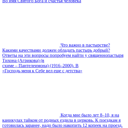
Во имя Святого Бога и счастья человека
Что важно в пастырстве?
Какими качествами должен обладать пастырь добрый?
Ответы на эти вопросы попробуем найти у священнопастыря
Тихона (Агрикова) (в
схиме – Пантелеимона) (1916–2000). В
«Господь меня к Себе вел еще с детства»
Когда мне было лет 8–10, я на
каникулах тайком от родных ездила в церковь. К поездкам я
готовилась заранее, надо было накопить 12 копеек на проезд.