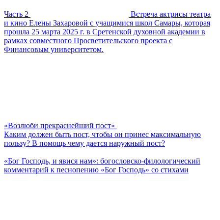
Часть 2
Встреча актрисы театра
и кино Елены Захаровой с учащимися школ Самары, которая
прошла 25 марта 2025 г. в Сретенской духовной академии в
рамках совместного Просветительского проекта с
Финансовым университетом.
«Возлюби прекраснейший пост»
Каким должен быть пост, чтобы он принес максимальную
пользу? В помощь чему дается наружный пост?
«Бог Господь, и явися нам»: богословско-филологический
комментарий к песнопению «Бог Господь» со стихами