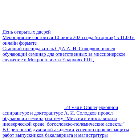
День открытых дверей
Мероприятие состоится 10 июня 2025 года (вторник) в 11:00 в
онлайн формате
Старший преподаватель СДА А. И. Солодков провел
обучающий семинар для ответственных за миссионерское
служение в Митрополиях и Епархиях РПЦ
23 мая в Общецерковной
аспирантуре и докторантуре А. И. Солодков провел
обучающий семинар на тему "Миссия в инославной и
иноверческой среде: богословско-полемические аспекты"
В Сретенской духовной академии успешно прошли защиты
работ выпускников бакалавриата и магистратуры