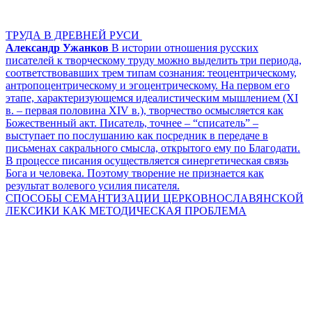
ТРУДА В ДРЕВНЕЙ РУСИ
Александр Ужанков
В истории отношения русских
писателей к творческому труду можно выделить три периода,
соответствовавших трем типам сознания: теоцентрическому,
антропоцентрическому и эгоцентрическому. На первом его
этапе, характеризующемся идеалистическим мышлением (XI
в. – первая половина XIV в.), творчество осмысляется как
Божественный акт. Писатель, точнее – “списатель” –
выступает по послушанию как посредник в передаче в
письменах сакрального смысла, открытого ему по Благодати.
В процессе писания осуществляется синергетическая связь
Бога и человека. Поэтому творение не признается как
результат волевого усилия писателя.
СПОСОБЫ СЕМАНТИЗАЦИИ ЦЕРКОВНОСЛАВЯНСКОЙ
ЛЕКСИКИ КАК МЕТОДИЧЕСКАЯ ПРОБЛЕМА