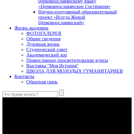
церковнославянскому языку
«Церковнославянские Состязания»
Научно-популярный образовательный
проект «Всегда Живой
Церковнославянский»
Жизнь академии
ФОТОГАЛЕРЕЯ
Общие сведения
Духовная жизнь
Студенческий совет
Академический хор
Православные просветительские курсы
Выставка "Моя История"
ШКОЛА ДЛЯ МОЛОДЫХ ГУМАНИТАРИЕВ
Контакты
Обратная связь
Антропология свт. Феофана Затворника как альтернатива
проектам виртуального человека. Часть 1
Стратегия человека исихастского в статье впервые
представлена на текстах свт. Феофана как альтернатива
человеку виртуальному.
Первый воскресный эксапостиларий: Богословско-
филологический комментарий