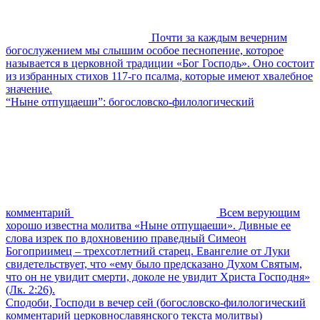
Почти за каждым вечерним
богослужением мы слышим особое песнопение, которое
называется в церковной традиции «Бог Господь». Оно состоит
из избранных стихов 117-го псалма, которые имеют хвалебное
значение.
“Ныне отпущаеши”: богословско-филологический
комментарий
Всем верующим
хорошо известна молитва «Ныне отпущаеши». Дивные ее
слова изрек по вдохновению праведный Симеон
Богоприимец – трехсотлетний старец. Евангелие от Луки
свидетельствует, что «ему было предсказано Духом Святым,
что он не увидит смерти, доколе не увидит Христа Господня»
(Лк. 2:26).
Сподоби, Господи в вечер сей (богословско-филологический
комментарий церковнославянского текста молитвы)