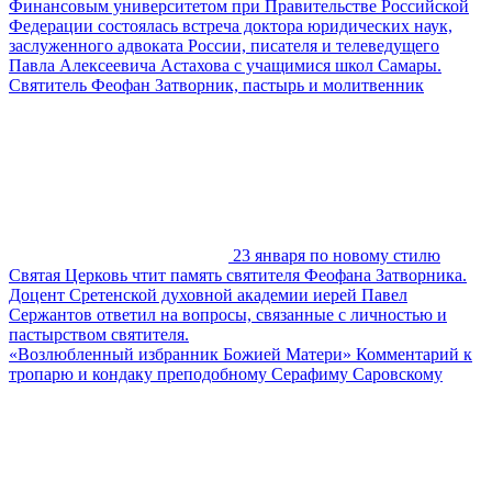
Финансовым университетом при Правительстве Российской
Федерации состоялась встреча доктора юридических наук,
заслуженного адвоката России, писателя и телеведущего
Павла Алексеевича Астахова с учащимися школ Самары.
Святитель Феофан Затворник, пастырь и молитвенник
23 января по новому стилю
Святая Церковь чтит память святителя Феофана Затворника.
Доцент Сретенской духовной академии иерей Павел
Сержантов ответил на вопросы, связанные с личностью и
пастырством святителя.
«Возлюбленный избранник Божией Матери» Комментарий к
тропарю и кондаку преподобному Серафиму Саровскому