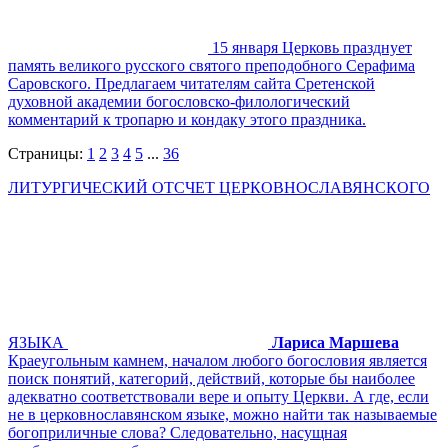
15 января Церковь празднует
память великого русского святого преподобного Серафима
Саровского. Предлагаем читателям сайта Сретенской
духовной академии богословско-филологический
комментарий к тропарю и кондаку этого праздника.
Страницы:
1
2
3
4
5
...
36
ЛИТУРГИЧЕСКИЙ ОТСЧЕТ ЦЕРКОВНОСЛАВЯНСКОГО
ЯЗЫКА
Лариса Маршева
Краеугольным камнем, началом любого богословия является
поиск понятий, категорий, действий, которые бы наиболее
адекватно соответствовали вере и опыту Церкви. А где, если
не в церковнославянском языке, можно найти так называемые
богоприличные слова? Следовательно, насущная