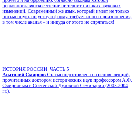
прочего и на орфоэпию, согласно законам которой
церковнославянское чтение не терпит никаких звуковых
изменений. Современный же язык, который имеет не только
письменную, но устную форму, требует иного произношения,
в том числе аканья – и никуда от этого не спрятаться!
ИСТОРИЯ РОССИИ. ЧАСТЬ 5
Анатолий Смирнов
Статья подготовлена на основе лекций,
прочитанных доктором исторических наук профессором А.Ф.
Смирновым в Сретенской Духовной Семинарии (2003-2004
гг.).