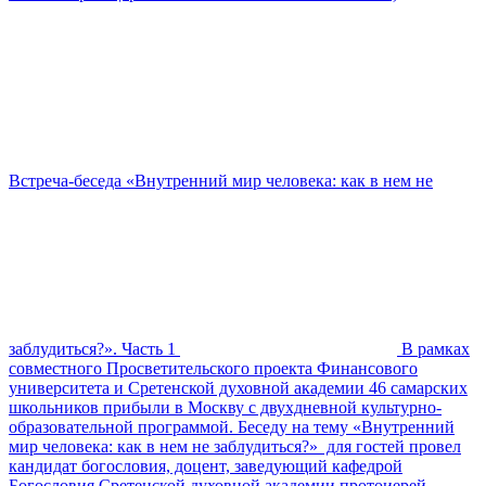
Встреча-беседа «Внутренний мир человека: как в нем не
заблудиться?». Часть 1
В рамках
совместного Просветительского проекта Финансового
университета и Сретенской духовной академии 46 самарских
школьников прибыли в Москву с двухдневной культурно-
образовательной программой. Беседу на тему «Внутренний
мир человека: как в нем не заблудиться?» для гостей провел
кандидат богословия, доцент, заведующий кафедрой
Богословия Сретенской духовной академии протоиерей