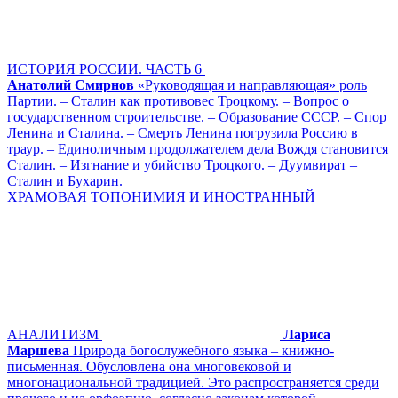
ИСТОРИЯ РОССИИ. ЧАСТЬ 6
Анатолий Смирнов
«Руководящая и направляющая» роль
Партии. – Сталин как противовес Троцкому. – Вопрос о
государственном строительстве. – Образование СССР. – Спор
Ленина и Сталина. – Смерть Ленина погрузила Россию в
траур. – Единоличным продолжателем дела Вождя становится
Сталин. – Изгнание и убийство Троцкого. – Дуумвират –
Сталин и Бухарин.
ХРАМОВАЯ ТОПОНИМИЯ И ИНОСТРАННЫЙ
АНАЛИТИЗМ
Лариса
Маршева
Природа богослужебного языка – книжно-
письменная. Обусловлена она многовековой и
многонациональной традицией. Это распространяется среди