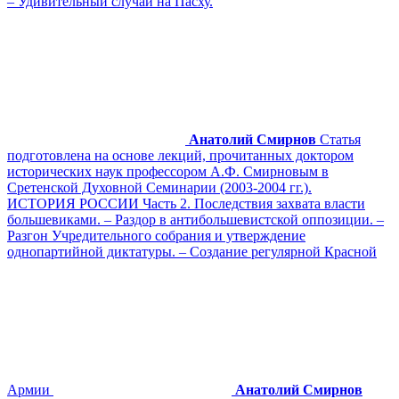
– Удивительный случай на Пасху.
Анатолий Смирнов
Статья
подготовлена на основе лекций, прочитанных доктором
исторических наук профессором А.Ф. Смирновым в
Сретенской Духовной Семинарии (2003-2004 гг.).
ИСТОРИЯ РОССИИ Часть 2. Последствия захвата власти
большевиками. – Раздор в антибольшевистской оппозиции. –
Разгон Учредительного собрания и утверждение
однопартийной диктатуры. – Создание регулярной Красной
Армии
Анатолий Смирнов