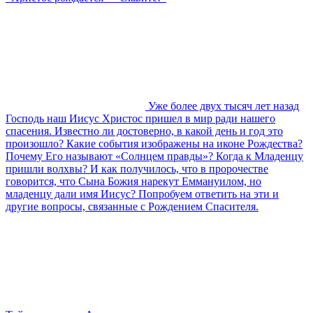
Уже более двух тысяч лет назад
Господь наш Иисус Христос пришел в мир ради нашего
спасения. Известно ли достоверно, в какой день и год это
произошло? Какие события изображены на иконе Рождества?
Почему Его называют «Солнцем правды»? Когда к Младенцу
пришли волхвы? И как получилось, что в пророчестве
говорится, что Сына Божия нарекут Еммануилом, но
младенцу дали имя Иисус? Попробуем ответить на эти и
другие вопросы, связанные с Рождением Спасителя.