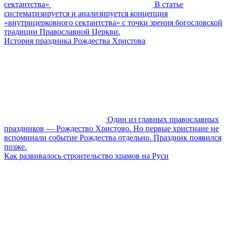
сектантства»
В статье
систематизируется и анализируется концепция
«внутрицерковного сектантства» с точки зрения богословской
традиции Православной Церкви.
История праздника Рождества Христова
Один из главных православных
праздников — Рождество Христово. Но первые христиане не
вспоминали событие Рождества отдельно. Праздник появился
позже.
Как развивалось строительство храмов на Руси