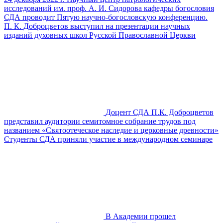
исследований им. проф. А. И. Сидорова кафедры богословия
СДА проводит Пятую научно-богословскую конференцию.
П. К. Доброцветов выступил на презентации научных
изданий духовных школ Русской Православной Церкви
Доцент СДА П.К. Доброцветов
представил аудитории семитомное собрание трудов под
названием «Святоотеческое наследие и церковные древности»
Студенты СДА приняли участие в международном семинаре
В Академии прошел