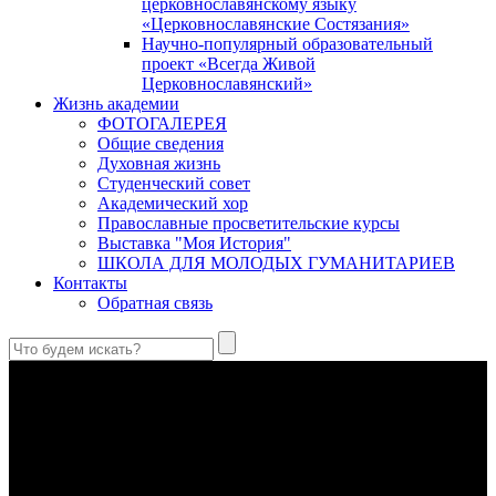
церковнославянскому языку
«Церковнославянские Состязания»
Научно-популярный образовательный
проект «Всегда Живой
Церковнославянский»
Жизнь академии
ФОТОГАЛЕРЕЯ
Общие сведения
Духовная жизнь
Студенческий совет
Академический хор
Православные просветительские курсы
Выставка "Моя История"
ШКОЛА ДЛЯ МОЛОДЫХ ГУМАНИТАРИЕВ
Контакты
Обратная связь
Антропология свт. Феофана Затворника как альтернатива
проектам виртуального человека. Часть 1
Стратегия человека исихастского в статье впервые
представлена на текстах свт. Феофана как альтернатива
человеку виртуальному.
Первый воскресный эксапостиларий: Богословско-
филологический комментарий