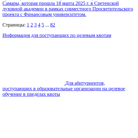
Самары, которая прошла 18 марта 2025 г. в Сретенской
духовной академии в рамках совместного Просветительского
проекта с Финансовым университетом.
Страницы:
1
2
3
4
5
...
82
Информация для поступающих по целевым квотам
Для абитуриентов,
поступающих в образовательные организации на целевое
обучение в пределах квоты