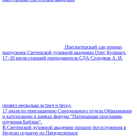
Пресвитерский сан принял
выпускник Сретенской духовной академии Олег Кулинич.
17–20 июля старший преподаватель СДА Солодков А. И.
провёл несколько встреч и бесед
17 июля по приглашению Синодального отдела Образования
и катехизации в рамках форума "Патриаршая программа
изучения Библии".
В Сретенской духовной академии прошли богослужения в
Неделю седьмую по Пятидесятнице