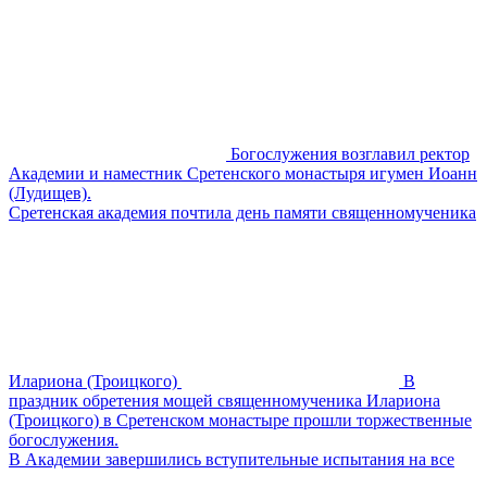
Богослужения возглавил ректор
Академии и наместник Сретенского монастыря игумен Иоанн
(Лудищев).
Сретенская академия почтила день памяти священномученика
Илариона (Троицкого)
В
праздник обретения мощей священномученика Илариона
(Троицкого) в Сретенском монастыре прошли торжественные
богослужения.
В Академии завершились вступительные испытания на все