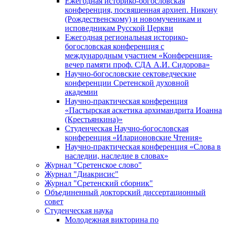
Ежегодная историко-богословская
конференция, посвященная архиеп. Никону
(Рождественскому) и новомученикам и
исповедникам Русской Церкви
Ежегодная региональная историко-
богословская конференция с
международным участием «Конференция-
вечер памяти проф. СДА А.И. Сидорова»
Научно-богословские сектоведческие
конференции Сретенской духовной
академии
Научно-практическая конференция
«Пастырская аскетика архимандрита Иоанна
(Крестьянкина)»
Студенческая Научно-богословская
конференция «Иларионовские Чтения»
Научно-практическая конференция «Cлова в
наследии, наследие в словах»
Журнал "Сретенское слово"
Журнал "Диакрисис"
Журнал "Сретенский сборник"
Объединенный докторский диссертационный
совет
Студенческая наука
Молодежная викторина по