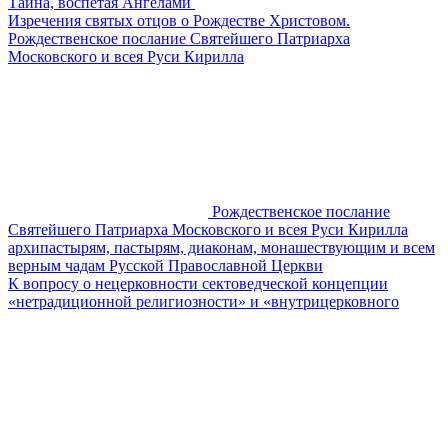
Тайна, воспетая Ангелами
Изречения святых отцов о Рождестве Христовом.
Рождественское послание Святейшего Патриарха
Московского и всея Руси Кирилла
Рождественское послание
Святейшего Патриарха Московского и всея Руси Кирилла
архипастырям, пастырям, диаконам, монашествующим и всем
верным чадам Русской Православной Церкви
К вопросу о нецерковности сектоведческой концепции
«нетрадиционной религиозности» и «внутрицерковного