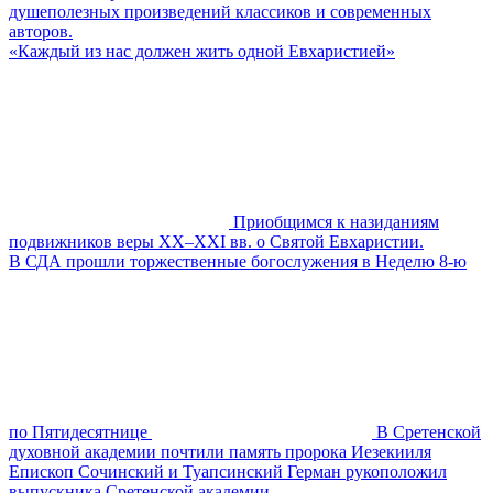
душеполезных произведений классиков и современных
авторов.
«Каждый из нас должен жить одной Евхаристией»
Приобщимся к назиданиям
подвижников веры XX–XXI вв. о Святой Евхаристии.
В СДА прошли торжественные богослужения в Неделю 8-ю
по Пятидесятнице
В Сретенской
духовной академии почтили память пророка Иезекииля
Епископ Сочинский и Туапсинский Герман рукоположил
выпускника Сретенской академии