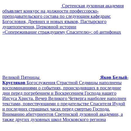
Сретенская духовная академия
объявляет конкурс на должности профессорско-
преподавательского состава по следующим кафедрам:
Богословия, Древних и новых языков, Пастырского
душепопечения, Церковной истории
«Сопереживание страждущему Спасителю»: об антифонах
Великой Пятницы
Яков Белый-
Кругляков
Богослужения Страстной Седмицы наполнены
воспоминаниями о событиях, происходивших в последние
дни перед погребением и Воскресением Господа нашего
Иисуса Христа. Вечер Великого Четверга наиболее наполнен
текстами, повествующими о предательстве Спасителя Иудой
и последних страшных часах перед смертью Господа.
Вниманию абитуриентов Сретенской духовной академии, а
также других духовных школ Московского региона