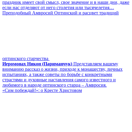
праздник имеет свой смысл, свое значение и в наши дни, даже
если нас отделяют от него столетия или тысячелетия…
Преподобный Амвросий Оптинский и расцвет традиций
оптинского старчества
Иеромонах Никон (Париманчук)
Представляем вашему
вниманию рассказ о жизни, приходе к монашеству, личных
испытаниях, а также советы по борьбе с конкретными
страстями и духовные наставления самого известного и
любимого в народе оптинского старца – Амвросия.
«Сим побеждай!»: о Кресте Христовом