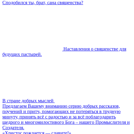
Сподобился ты, брат, сана священства?
Наставления о священстве для
будущих пастырей.
В стране добрых мыслей
Предлагаем Вашему вниманию серию добрых рассказов,
поучений и притч, помогающих не потеряться в трудную
минуту, принять всё с радостью и за всё поблагодарить
щедрого и многомилостивого Бога – нашего Промыслителя и
Создателя.
«Христос рождается — славите!»