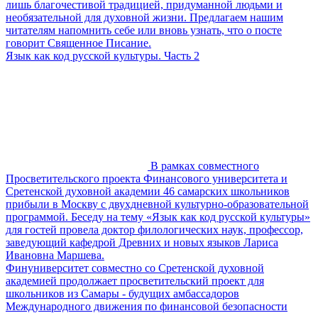
лишь благочестивой традицией, придуманной людьми и
необязательной для духовной жизни. Предлагаем нашим
читателям напомнить себе или вновь узнать, что о посте
говорит Священное Писание.
Язык как код русской культуры. Часть 2
В рамках совместного
Просветительского проекта Финансового университета и
Сретенской духовной академии 46 самарских школьников
прибыли в Москву с двухдневной культурно-образовательной
программой. Беседу на тему «Язык как код русской культуры»
для гостей провела доктор филологических наук, профессор,
заведующий кафедрой Древних и новых языков Лариса
Ивановна Маршева.
Финуниверситет совместно со Сретенской духовной
академией продолжает просветительский проект для
школьников из Самары - будущих амбассадоров
Международного движения по финансовой безопасности