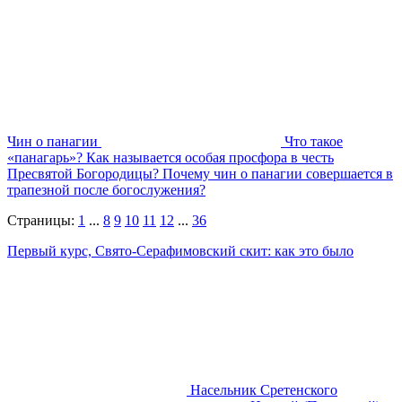
Чин о панагии
Что такое
«панагарь»? Как называется особая просфора в честь
Пресвятой Богородицы? Почему чин о панагии совершается в
трапезной после богослужения?
Страницы:
1
...
8
9
10
11
12
...
36
Первый курс, Свято-Серафимовский скит: как это было
Насельник Сретенского