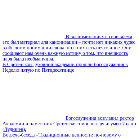
В воспоминаниях в свое время
это был материал для канонизации – почти нет никаких чудес
в обычном понимании слова, но в них есть нечто иное. Они
сообщают нам очень важную истину о том, что внешность
царя была необманчива.
В Сретенской духовной академии прошли богослужения в
Неделю пятую по Пятидесятнице
Богослужения возглавил ректор
Академии и наместник Сретенского монастыря игумен Иоанн
(Лудищев).
Встреча-беседа «Традиционные ценности: по-новому о