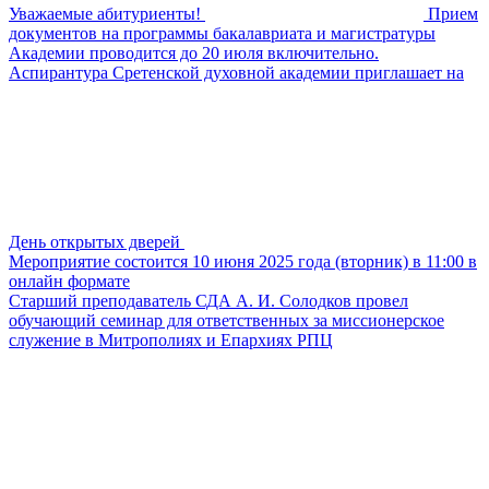
Уважаемые абитуриенты!
Прием
документов на программы бакалавриата и магистратуры
Академии проводится до 20 июля включительно.
Аспирантура Сретенской духовной академии приглашает на
День открытых дверей
Мероприятие состоится 10 июня 2025 года (вторник) в 11:00 в
онлайн формате
Старший преподаватель СДА А. И. Солодков провел
обучающий семинар для ответственных за миссионерское
служение в Митрополиях и Епархиях РПЦ