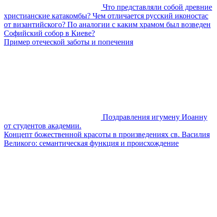
Что представляли собой древние
христианские катакомбы? Чем отличается русский иконостас
от византийского? По аналогии с каким храмом был возведен
Софийский собор в Киеве?
Пример отеческой заботы и попечения
Поздравления игумену Иоанну
от студентов академии.
Концепт божественной красоты в произведениях св. Василия
Великого: семантическая функция и происхождение