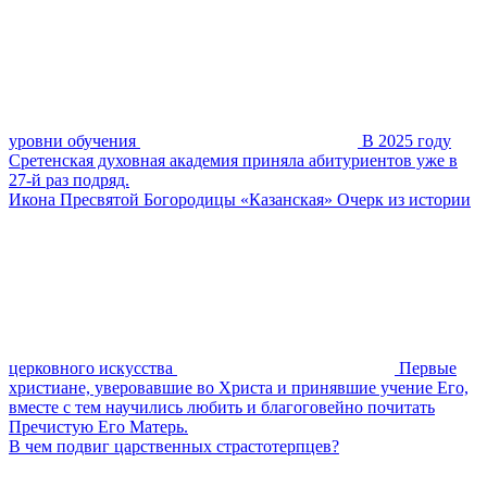
уровни обучения
В 2025 году
Сретенская духовная академия приняла абитуриентов уже в
27-й раз подряд.
Икона Пресвятой Богородицы «Казанская» Очерк из истории
церковного искусства
Первые
христиане, уверовавшие во Христа и принявшие учение Его,
вместе с тем научились любить и благоговейно почитать
Пречистую Его Матерь.
В чем подвиг царственных страстотерпцев?