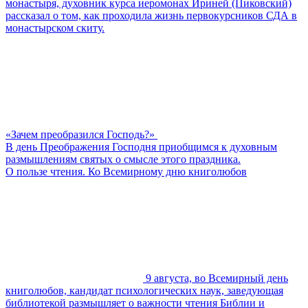
монастыря, духовник курса иеромонах Ириней (Пиковский)
рассказал о том, как проходила жизнь первокурсников СДА в
монастырском скиту.
«Зачем преобразился Господь?»
В день Преображения Господня приобщимся к духовным
размышлениям святых о смысле этого праздника.
О пользе чтения. Ко Всемирному дню книголюбов
9 августа, во Всемирный день
книголюбов, кандидат психологических наук, заведующая
библиотекой размышляет о важности чтения Библии и