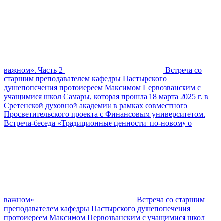
важном». Часть 2
Встреча со
старшим преподавателем кафедры Пастырского
душепопечения протоиереем Максимом Первозванским с
учащимися школ Самары, которая прошла 18 марта 2025 г. в
Сретенской духовной академии в рамках совместного
Просветительского проекта с Финансовым университетом.
Встреча-беседа «Традиционные ценности: по-новому о
важном»
Встреча со старшим
преподавателем кафедры Пастырского душепопечения
протоиереем Максимом Первозванским с учащимися школ