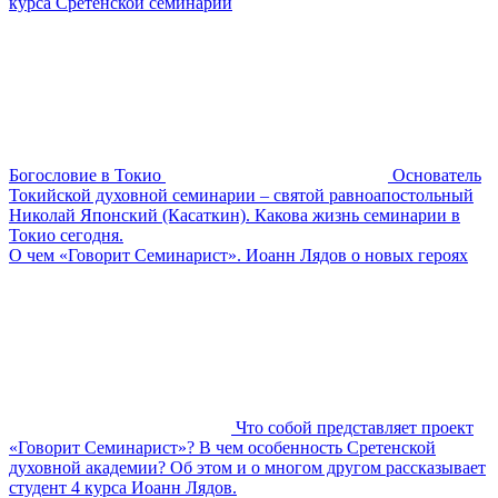
курса Сретенской семинарии
Богословие в Токио
Основатель
Токийской духовной семинарии – святой равноапостольный
Николай Японский (Касаткин). Какова жизнь семинарии в
Токио сегодня.
О чем «Говорит Семинарист». Иоанн Лядов о новых героях
Что собой представляет проект
«Говорит Семинарист»? В чем особенность Сретенской
духовной академии? Об этом и о многом другом рассказывает
студент 4 курса Иоанн Лядов.