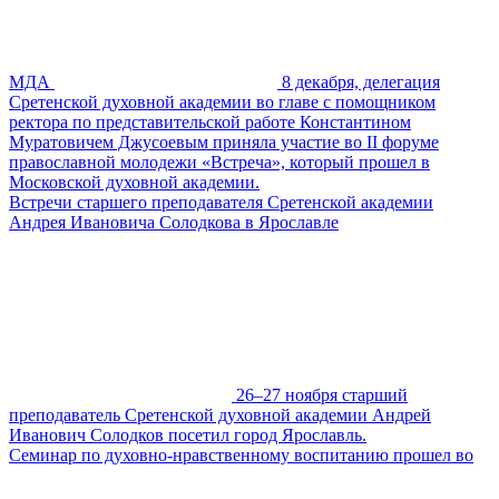
МДА
8 декабря, делегация
Сретенской духовной академии во главе с помощником
ректора по представительской работе Константином
Муратовичем Джусоевым приняла участие во II форуме
православной молодежи «Встреча», который прошел в
Московской духовной академии.
Встречи старшего преподавателя Сретенской академии
Андрея Ивановича Солодкова в Ярославле
26–27 ноября старший
преподаватель Сретенской духовной академии Андрей
Иванович Солодков посетил город Ярославль.
Семинар по духовно-нравственному воспитанию прошел во