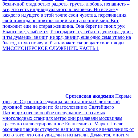
безличной стадностью радость, грусть, любовь, ненависть –
всё, что есть индивидуального в человеке. Но все же у
каждого идущего в этой толпе свои чувства, переживания,
свой никогда не повторяющийся внутренний мир. Вот
подходит еще не старая женщина. Она берет из твоих рук
Евангелие, улыбается, благодарит, а у тебя на душе праздник,
и ты думаешь: значит, не зря, значит, еще одно семя упало на
благодатную почву и, быть может, скоро даст свои плоды.
МИССИОНЕРСКОЕ СЛУЖЕНИЕ. ЧАСТЬ 1
Сретенская академия
Первые
три дня Страстной седмицы воспитанники Сретенской
духовной семинарии по благословению Святейшего
Патриарха несли особое послушание – на самых
многолюдных станциях метро они раздавали москвичам
красочно иллюстрированное Евангелие от Марка. После
окончания акции студенты написали о своих впечатлениях от
всего того, что они увидели и испытали. Думается, многим