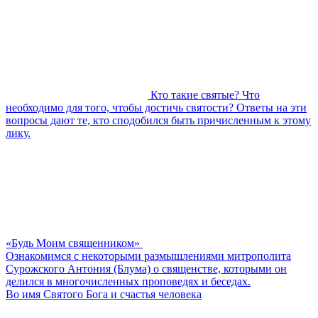
Кто такие святые? Что
необходимо для того, чтобы достичь святости? Ответы на эти
вопросы дают те, кто сподобился быть причисленным к этому
лику.
«Будь Моим священником»
Ознакомимся с некоторыми размышлениями митрополита
Сурожского Антония (Блума) о священстве, которыми он
делился в многочисленных проповедях и беседах.
Во имя Святого Бога и счастья человека