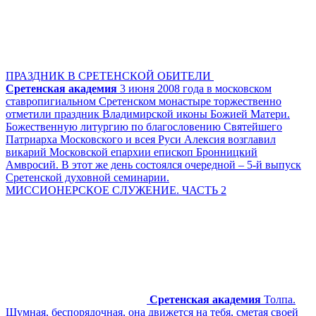
ПРАЗДНИК В СРЕТЕНСКОЙ ОБИТЕЛИ
Сретенская академия
3 июня 2008 года в московском
ставропигиальном Сретенском монастыре торжественно
отметили праздник Владимирской иконы Божией Матери.
Божественную литургию по благословению Святейшего
Патриарха Московского и всея Руси Алексия возглавил
викарий Московской епархии епископ Бронницкий
Амвросий. В этот же день состоялся очередной – 5-й выпуск
Сретенской духовной семинарии.
МИССИОНЕРСКОЕ СЛУЖЕНИЕ. ЧАСТЬ 2
Сретенская академия
Толпа.
Шумная, беспорядочная, она движется на тебя, сметая своей