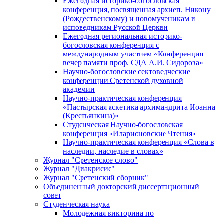
Ежегодная историко-богословская
конференция, посвященная архиеп. Никону
(Рождественскому) и новомученикам и
исповедникам Русской Церкви
Ежегодная региональная историко-
богословская конференция с
международным участием «Конференция-
вечер памяти проф. СДА А.И. Сидорова»
Научно-богословские сектоведческие
конференции Сретенской духовной
академии
Научно-практическая конференция
«Пастырская аскетика архимандрита Иоанна
(Крестьянкина)»
Студенческая Научно-богословская
конференция «Иларионовские Чтения»
Научно-практическая конференция «Cлова в
наследии, наследие в словах»
Журнал "Сретенское слово"
Журнал "Диакрисис"
Журнал "Сретенский сборник"
Объединенный докторский диссертационный
совет
Студенческая наука
Молодежная викторина по