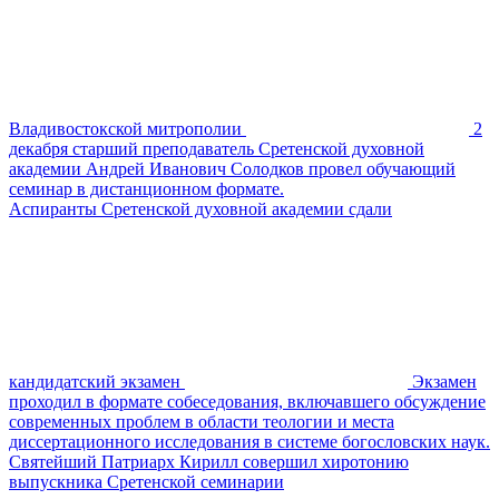
Владивостокской митрополии
2
декабря старший преподаватель Сретенской духовной
академии Андрей Иванович Солодков провел обучающий
семинар в дистанционном формате.
Аспиранты Сретенской духовной академии сдали
кандидатский экзамен
Экзамен
проходил в формате собеседования, включавшего обсуждение
современных проблем в области теологии и места
диссертационного исследования в системе богословских наук.
Святейший Патриарх Кирилл совершил хиротонию
выпускника Сретенской семинарии