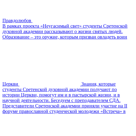
Правдолюбов
В рамках проекта «Неугасимый свет» студенты Сретенской
духовной академии рассказывают о жизни святых людей.
Образование – это оружие, которым призван овладеть воин
Церкви
Знания, которые
студенты Сретенской духовной академии получают по
истории Церкви, помогут им и в пастырской жизни, и в
научной деятельности. Беседуем с преподавателем СДА.
Представители Сретенской академии приняли участие на II
форуме православной студенческой молодежи «Встреча» в