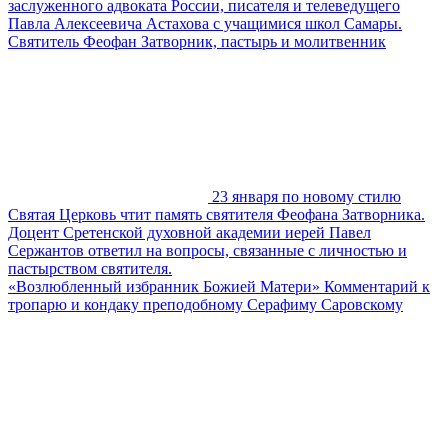
заслуженного адвоката России, писателя и телеведущего
Павла Алексеевича Астахова с учащимися школ Самары.
Святитель Феофан Затворник, пастырь и молитвенник
23 января по новому стилю
Святая Церковь чтит память святителя Феофана Затворника.
Доцент Сретенской духовной академии иерей Павел
Сержантов ответил на вопросы, связанные с личностью и
пастырством святителя.
«Возлюбленный избранник Божией Матери» Комментарий к
тропарю и кондаку преподобному Серафиму Саровскому