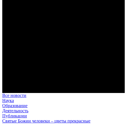
Преодоление «пяти разделений»
В осуществлении человеком своего предназначения прп.
Максим Исповедник выделял пять принципиальных этапов,
обусловленных состоянием тварного мира.
Антропология свт. Феофана Затворника как альтернатива
проектам виртуального человека. Часть 1
Стратегия человека исихастского в статье впервые
представлена на текстах свт. Феофана как альтернатива
человеку виртуальному.
Первый воскресный эксапостиларий: Богословско-
филологический комментарий
Первый воскресный эксапостиларий, входящий в цикл
Октоиха, традиционно приписывается византийскому
императору Константину VII Багрянородному (X в.)
Святые страстотерпцы Борис и Глеб: к истории канонизации
и написания житий
Первыми русскими святыми, прославленными Церковью,
стали благоверные князья Борис и Глеб.
Все новости
Наука
Образование
Деятельность
Публикации
Святые Божии человеки – цветы прекрасные