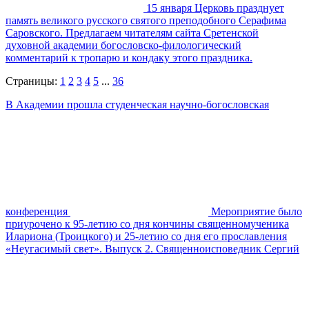
15 января Церковь празднует
память великого русского святого преподобного Серафима
Саровского. Предлагаем читателям сайта Сретенской
духовной академии богословско-филологический
комментарий к тропарю и кондаку этого праздника.
Страницы:
1
2
3
4
5
...
36
В Академии прошла студенческая научно-богословская
конференция
Мероприятие было
приурочено к 95-летию со дня кончины священномученика
Илариона (Троицкого) и 25-летию со дня его прославления
«Неугасимый свет». Выпуск 2. Священноисповедник Сергий