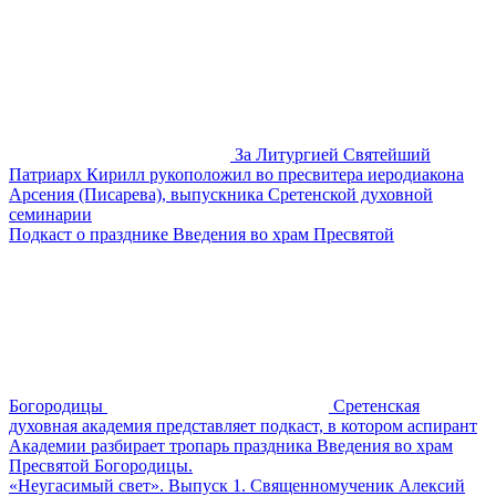
За Литургией Святейший
Патриарх Кирилл рукоположил во пресвитера иеродиакона
Арсения (Писарева), выпускника Сретенской духовной
семинарии
Подкаст о празднике Введения во храм Пресвятой
Богородицы
Сретенская
духовная академия представляет подкаст, в котором аспирант
Академии разбирает тропарь праздника Введения во храм
Пресвятой Богородицы.
«Неугасимый свет». Выпуск 1. Священномученик Алексий