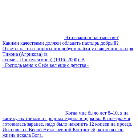
Что важно в пастырстве?
Какими качествами должен обладать пастырь добрый?
Ответы на эти вопросы попробуем найти у священнопастыря
Тихона (Агрикова) (в
схиме – Пантелеимона) (1916–2000). В
«Господь меня к Себе вел еще с детства»
Когда мне было лет 8–10, я на
каникулах тайком от родных ездила в церковь. К поездкам я
готовилась заранее, надо было накопить 12 копеек на проезд.
Интервью с Верой Николаевной Кострицей, которая всю
жизнь искала Бога.