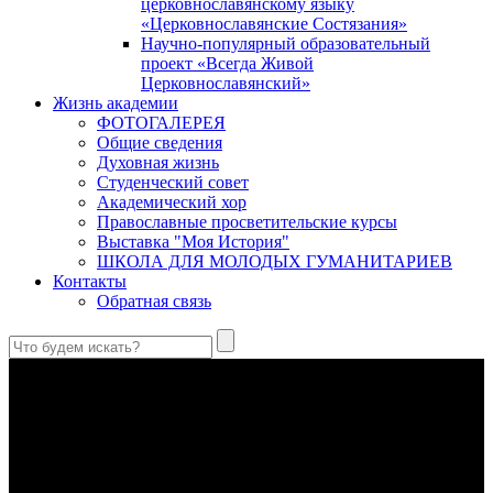
церковнославянскому языку
«Церковнославянские Состязания»
Научно-популярный образовательный
проект «Всегда Живой
Церковнославянский»
Жизнь академии
ФОТОГАЛЕРЕЯ
Общие сведения
Духовная жизнь
Студенческий совет
Академический хор
Православные просветительские курсы
Выставка "Моя История"
ШКОЛА ДЛЯ МОЛОДЫХ ГУМАНИТАРИЕВ
Контакты
Обратная связь
В Сретенской духовной академии совершили богослужения в
Неделю 10-ю по Пятидесятнице, день памяти великомученика
и целителя Пантелеимона
Святой великомученик и целитель Пантелеимон – один из
самых почитаемых святых в Православной Церкви, к
которому верующие обращаются с молитвами об исцелении
душевных и телесных недугов.