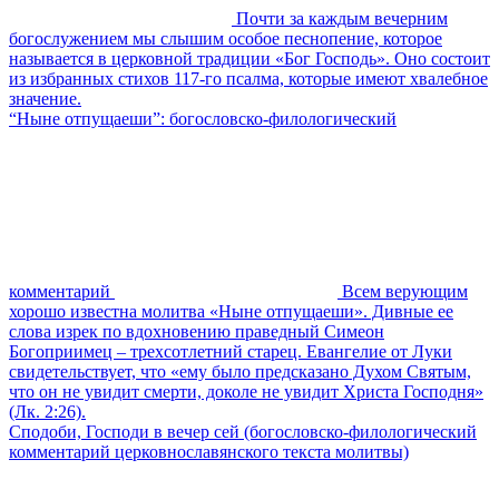
Почти за каждым вечерним
богослужением мы слышим особое песнопение, которое
называется в церковной традиции «Бог Господь». Оно состоит
из избранных стихов 117-го псалма, которые имеют хвалебное
значение.
“Ныне отпущаеши”: богословско-филологический
комментарий
Всем верующим
хорошо известна молитва «Ныне отпущаеши». Дивные ее
слова изрек по вдохновению праведный Симеон
Богоприимец – трехсотлетний старец. Евангелие от Луки
свидетельствует, что «ему было предсказано Духом Святым,
что он не увидит смерти, доколе не увидит Христа Господня»
(Лк. 2:26).
Сподоби, Господи в вечер сей (богословско-филологический
комментарий церковнославянского текста молитвы)