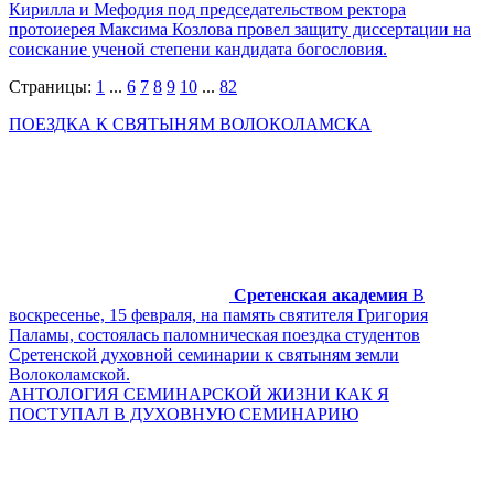
Кирилла и Мефодия под председательством ректора
протоиерея Максима Козлова провел защиту диссертации на
соискание ученой степени кандидата богословия.
Страницы:
1
...
6
7
8
9
10
...
82
ПОЕЗДКА К СВЯТЫНЯМ ВОЛОКОЛАМСКА
Сретенская академия
В
воскресенье, 15 февраля, на память святителя Григория
Паламы, состоялась паломническая поездка студентов
Сретенской духовной семинарии к святыням земли
Волоколамской.
АНТОЛОГИЯ СЕМИНАРСКОЙ ЖИЗНИ КАК Я
ПОСТУПАЛ В ДУХОВНУЮ СЕМИНАРИЮ