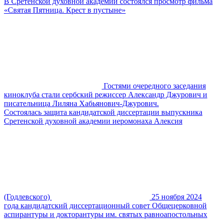
В Сретенской духовной академии состоялся просмотр фильма
«Святая Пятница. Крест в пустыне»
Гостями очередного заседания
киноклуба стали сербский режиссер Александр Джурович и
писательница Лиляна Хабьянович-Джурович.
Состоялась защита кандидатской диссертации выпускника
Сретенской духовной академии иеромонаха Алексия
(Годлевского)
25 ноября 2024
года кандидатский диссертационный совет Общецерковной
аспирантуры и докторантуры им. святых равноапостольных