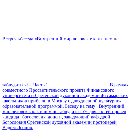
Встреча-беседа «Внутренний мир человека: как в нем не
заблудиться?». Часть 1
В рамках
совместного Просветительского проекта Финансового
университета и Сретенской духовной академии 46 самарских
школьников прибыли в Москву с двухдневной культурно-
образовательной программой. Беседу на тему «Внутренний
мир человека: как в нем не заблудиться?» для гостей провел
кандидат богословия, доцент, заведующий кафедрой
Богословия Сретенской духовной академии протоиерей
Вадим Леонов.