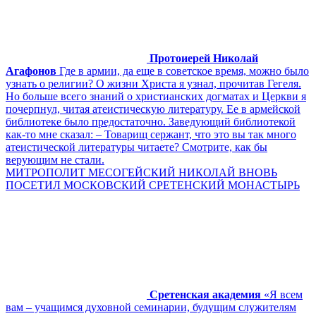
Протоиерей Николай
Агафонов
Где в армии, да еще в советское время, можно было
узнать о религии? О жизни Христа я узнал, прочитав Гегеля.
Но больше всего знаний о христианских догматах и Церкви я
почерпнул, читая атеистическую литературу. Ее в армейской
библиотеке было предостаточно. Заведующий библиотекой
как-то мне сказал: – Товарищ сержант, что это вы так много
атеистической литературы читаете? Смотрите, как бы
верующим не стали.
МИТРОПОЛИТ МЕСОГЕЙСКИЙ НИКОЛАЙ ВНОВЬ
ПОСЕТИЛ МОСКОВСКИЙ СРЕТЕНСКИЙ МОНАСТЫРЬ
Сретенская академия
«Я всем
вам – учащимся духовной семинарии, будущим служителям