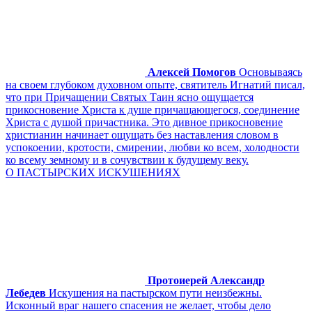
Алексей Помогов
Основываясь
на своем глубоком духовном опыте, святитель Игнатий писал,
что при Причащении Святых Таин ясно ощущается
прикосновение Христа к душе причащающегося, соединение
Христа с душой причастника. Это дивное прикосновение
христианин начинает ощущать без наставления словом в
успокоении, кротости, смирении, любви ко всем, холодности
ко всему земному и в сочувствии к будущему веку.
О ПАСТЫРСКИХ ИСКУШЕНИЯХ
Протоиерей Александр
Лебедев
Искушения на пастырском пути неизбежны.
Исконный враг нашего спасения не желает, чтобы дело