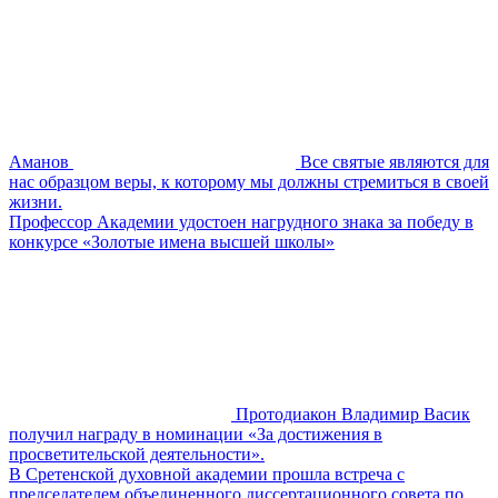
Аманов
Все святые являются для
нас образцом веры, к которому мы должны стремиться в своей
жизни.
Профессор Академии удостоен нагрудного знака за победу в
конкурсе «Золотые имена высшей школы»
Протодиакон Владимир Васик
получил награду в номинации «За достижения в
просветительской деятельности».
В Сретенской духовной академии прошла встреча с
председателем объединенного диссертационного совета по