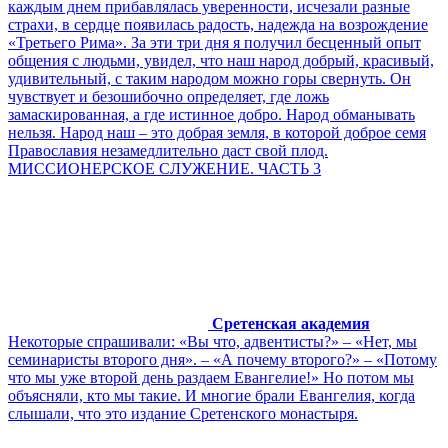
каждым днем прибавлялась уверенности, исчезали разные
страхи, в сердце появилась радость, надежда на возрождение
«Третьего Рима». За эти три дня я получил бесценный опыт
общения с людьми, увидел, что наш народ добрый, красивый,
удивительный, с таким народом можно горы свернуть. Он
чувствует и безошибочно определяет, где ложь
замаскированная, а где истинное добро. Народ обманывать
нельзя. Народ наш – это добрая земля, в которой доброе семя
Православия незамедлительно даст свой плод.
МИССИОНЕРСКОЕ СЛУЖЕНИЕ. ЧАСТЬ 3
Сретенская академия
Некоторые спрашивали: «Вы что, адвентисты?» – «Нет, мы
семинаристы второго дня». – «А почему второго?» – «Потому
что мы уже второй день раздаем Евангелие!» Но потом мы
объясняли, кто мы такие. И многие брали Евангелия, когда
слышали, что это издание Сретенского монастыря.