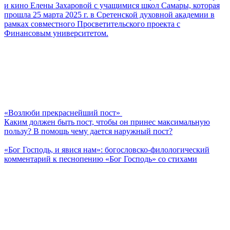
и кино Елены Захаровой с учащимися школ Самары, которая
прошла 25 марта 2025 г. в Сретенской духовной академии в
рамках совместного Просветительского проекта с
Финансовым университетом.
«Возлюби прекраснейший пост»
Каким должен быть пост, чтобы он принес максимальную
пользу? В помощь чему дается наружный пост?
«Бог Господь, и явися нам»: богословско-филологический
комментарий к песнопению «Бог Господь» со стихами