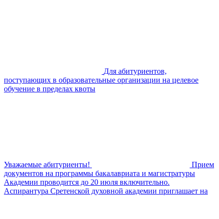
Для абитуриентов,
поступающих в образовательные организации на целевое
обучение в пределах квоты
Уважаемые абитуриенты!
Прием
документов на программы бакалавриата и магистратуры
Академии проводится до 20 июля включительно.
Аспирантура Сретенской духовной академии приглашает на