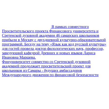
В рамках совместного
Просветительского проекта Финансового университета и
Сретенской духовной академии 46 самарских школьников
прибыли в Москву с двухдневной культурно-образовательной
программой. Беседу на тему «Язык как код русской культуры»
для гостей провела доктор филологических наук, профессор,
заведующий кафедрой Древних и новых языков Лариса
Ивановна Маршева.
Финуниверситет совместно со Сретенской духовной
академией продолжает просветительский проект для
школьников из Самары - будущих амбассадоров
Международного движения по финансовой безопасности