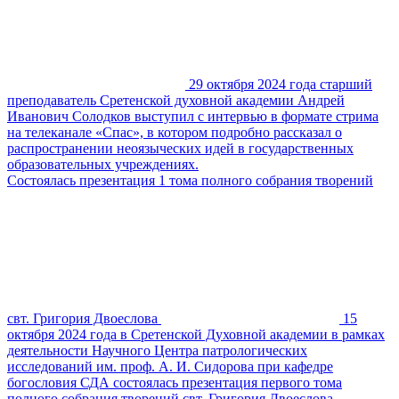
29 октября 2024 года старший
преподаватель Сретенской духовной академии Андрей
Иванович Солодков выступил с интервью в формате стрима
на телеканале «Спас», в котором подробно рассказал о
распространении неоязыческих идей в государственных
образовательных учреждениях.
Состоялась презентация 1 тома полного собрания творений
свт. Григория Двоеслова
15
октября 2024 года в Сретенской Духовной академии в рамках
деятельности Научного Центра патрологических
исследований им. проф. А. И. Сидорова при кафедре
богословия СДА состоялась презентация первого тома
полного собрания творений свт. Григория Двоеслова.