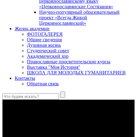
церковнославянскому языку
«Церковнославянские Состязания»
Научно-популярный образовательный
проект «Всегда Живой
Церковнославянский»
Жизнь академии
ФОТОГАЛЕРЕЯ
Общие сведения
Духовная жизнь
Студенческий совет
Академический хор
Православные просветительские курсы
Выставка "Моя История"
ШКОЛА ДЛЯ МОЛОДЫХ ГУМАНИТАРИЕВ
Контакты
Обратная связь
Святые страстотерпцы Борис и Глеб: к истории канонизации
и написания житий
Первыми русскими святыми, прославленными Церковью,
стали благоверные князья Борис и Глеб.
Праведный Феодор Ушаков: «Смерть предпочитаю я
бесчестному служению»
В Федоре Ушакове гармонично соединились железная