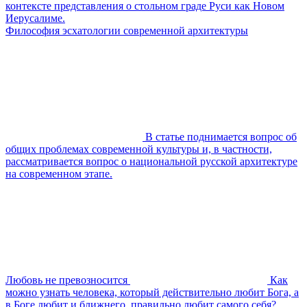
контексте представления о стольном граде Руси как Новом
Иерусалиме.
Философия эсхатологии современной архитектуры
В статье поднимается вопрос об
общих проблемах современной культуры и, в частности,
рассматривается вопрос о национальной русской архитектуре
на современном этапе.
Любовь не превозносится
Как
можно узнать человека, который действительно любит Бога, а
в Боге любит и ближнего, правильно любит самого себя?