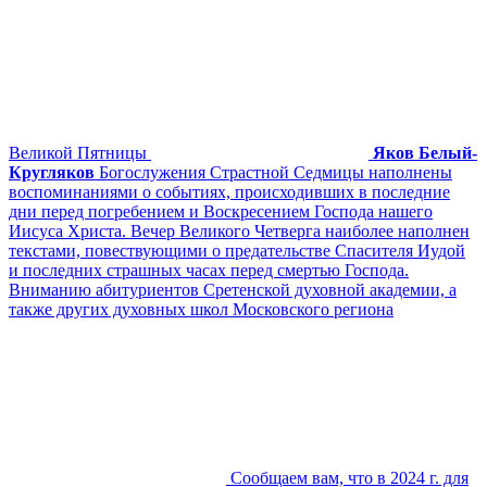
Великой Пятницы
Яков Белый-
Кругляков
Богослужения Страстной Седмицы наполнены
воспоминаниями о событиях, происходивших в последние
дни перед погребением и Воскресением Господа нашего
Иисуса Христа. Вечер Великого Четверга наиболее наполнен
текстами, повествующими о предательстве Спасителя Иудой
и последних страшных часах перед смертью Господа.
Вниманию абитуриентов Сретенской духовной академии, а
также других духовных школ Московского региона
Сообщаем вам, что в 2024 г. для