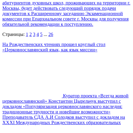
абитуриентов духовных школ, проживающих на территории г.
Москвы, будет действовать следующий порядок подачи
документов к Расширенному заседанию Экзаменационной
комиссии при Епархиальном совете г. Москвы для получения
обязательной рекомендации к поступлению.
Страницы:
1
2
3
4
5
...
26
На Рождественских чтениях прошел круглый стол
«Церковнославянский язык, как язык миссии»
Куратор проекта «Всегда живой
церковнославянский» Константин Цырельчук выступил с
докладом «Популяризация церковнославянского наследия:
традиционные трудности и новейшие возможности»
Преподаватель СДА А.И Солодков выступил с докладом на
XXXI Международных Рождественских образовательных