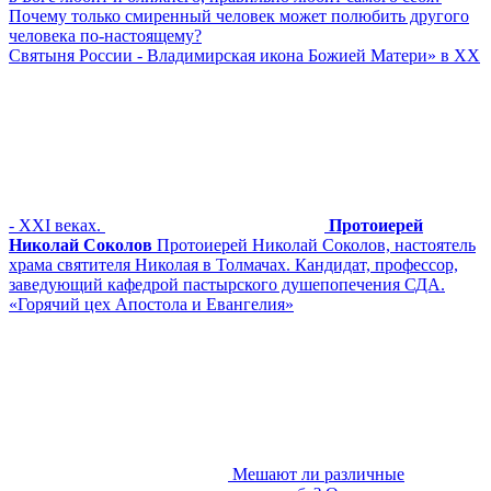
Почему только смиренный человек может полюбить другого
человека по-настоящему?
Cвятыня России - Владимирская икона Божией Матери» в XX
- XXI веках.
Протоиерей
Николай Соколов
Протоиерей Николай Соколов, настоятель
храма святителя Николая в Толмачах. Кандидат, профессор,
заведующий кафедрой пастырского душепопечения СДА.
«Горячий цех Апостола и Евангелия»
Мешают ли различные