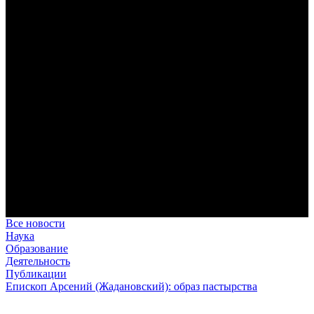
дисциплина корабельного командира, гениальный
стратегический дар флотоводца, жертвенное милосердие
благотворителя и кротость истинного молитвенника.
Этимология имени Исидора Севильского и передача греко-
римской культуры в вестготской Испании. Часть 1
Анализ наиболее известного произведения епископа Севильи
раскрывает как оценку и использование классической
римской культуры в зарождающемся «варварском»
королевстве, так и представления о мире и обществе того
времени.
Пророк Иезекииль: три важных урока от святого
Пророк Иезекииль жил задолго до Рождества Христова, но
уже тогда говорил с Богом на языке Нового Завета и имел
откровения о судьбах человечества.
Предназначение человека в отношении к окружающему миру
Человек, в определенном смысле, является формирующим
принципом всего земного бытия.
Все новости
Наука
Образование
Деятельность
Публикации
Епископ Арсений (Жадановский): образ пастырства