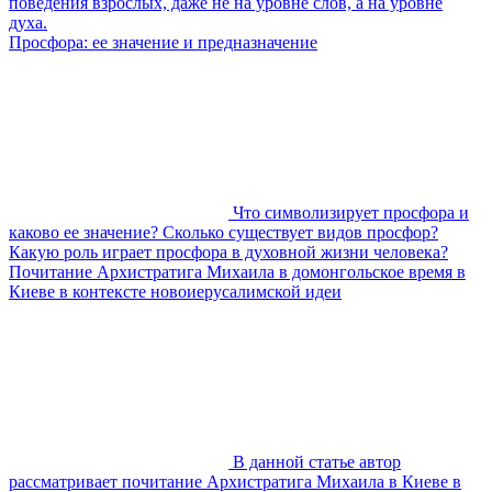
поведения взрослых, даже не на уровне слов, а на уровне
духа.
Просфора: ее значение и предназначение
Что символизирует просфора и
каково ее значение? Сколько существует видов просфор?
Какую роль играет просфора в духовной жизни человека?
Почитание Архистратига Михаила в домонгольское время в
Киеве в контексте новоиерусалимской идеи
В данной статье автор
рассматривает почитание Архистратига Михаила в Киеве в