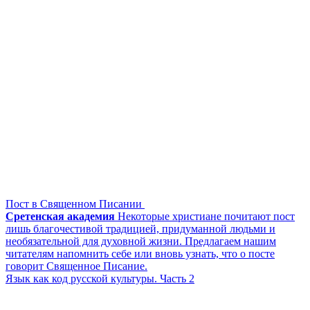
Пост в Священном Писании
Сретенская академия
Некоторые христиане почитают пост
лишь благочестивой традицией, придуманной людьми и
необязательной для духовной жизни. Предлагаем нашим
читателям напомнить себе или вновь узнать, что о посте
говорит Священное Писание.
Язык как код русской культуры. Часть 2