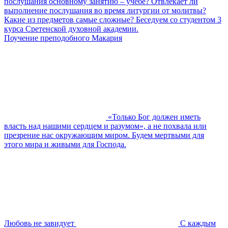
послушания основному занятию – учебе? Отвлекает ли
выполнение послушания во время литургии от молитвы?
Какие из предметов самые сложные? Беседуем со студентом 3
курса Сретенской духовной академии.
Поучение преподобного Макария
«Только Бог должен иметь
власть над нашими сердцем и разумом», а не похвала или
презрение нас окружающим миром. Будем мертвыми для
этого мира и живыми для Господа.
Любовь не завидует
С каждым