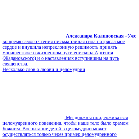
Александра Калиновская
«Уже
во время самого чтения письма тайная сила потрясла мое
сердце и внушила непреклонную решимость принять
монашество»: о жизненном пути епископа Арсения
(Жадановского) и о наставлениях вступившим на путь
священства.
Несколько слов о любви и целомудрии
Мы должны придерживаться
целомудренного поведения, чтобы наше тело было храмом
Божиим. Воспитание детей в целомудрии может
осуществляться только через пример целомудренного