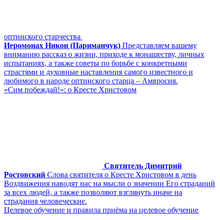
оптинского старчества
Иеромонах Никон (Париманчук)
Представляем вашему
вниманию рассказ о жизни, приходе к монашеству, личных
испытаниях, а также советы по борьбе с конкретными
страстями и духовные наставления самого известного и
любимого в народе оптинского старца – Амвросия.
«Сим побеждай!»: о Кресте Христовом
Святитель Димитрий
Ростовский
Слова святителя о Кресте Христовом в день
Воздвижения наводят нас на мысли о значении Его страданий
за всех людей, а также позволяют взглянуть иначе на
страдания человеческие.
Целевое обучение и правила приёма на целевое обучение