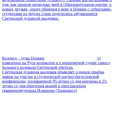
том, как прошли несколько дней в Образовательном центре, о
новых друзьях, опыте общения о вере и Церкви с собратьями-
студентами из других стран поделились обучающиеся
Сретенской духовной академии.
Колокол – душа Церкви
О
появлении на Руси колоколов и о невероятной судьбе самого
большого колокола Сретенской обители.
Сретенская духовная академия объявляет о начале приёма
заявок на участие в студенческой научно-богословской
конференции, посвященной 95-летию со дня кончины и 25-
летию со дня обретения мощей и прославления
священномученика Илариона (Троицкого)