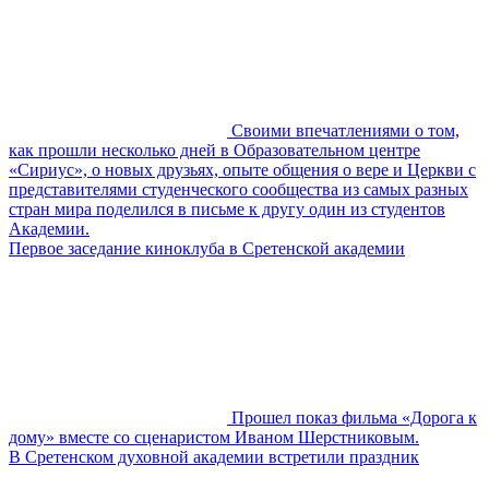
Своими впечатлениями о том,
как прошли несколько дней в Образовательном центре
«Сириус», о новых друзьях, опыте общения о вере и Церкви с
представителями студенческого сообщества из самых разных
стран мира поделился в письме к другу один из студентов
Академии.
Первое заседание киноклуба в Сретенской академии
Прошел показ фильма «Дорога к
дому» вместе со сценаристом Иваном Шерстниковым.
В Сретенском духовной академии встретили праздник