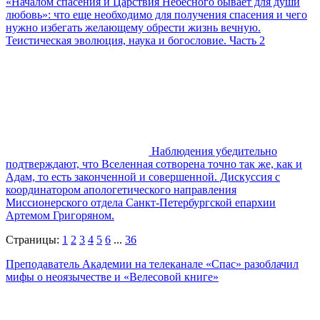
«Началом спасения и Царствия Небесного бывает для души
любовь»: что еще необходимо для получения спасения и чего
нужно избегать желающему обрести жизнь вечную.
Теистическая эволюция, наука и богословие. Часть 2
Наблюдения убедительно
подтверждают, что Вселенная сотворена точно так же, как и
Адам, то есть законченной и совершенной. Дискуссия с
координатором апологетического направления
Миссионерского отдела Санкт-Петербургской епархии
Артемом Григоряном.
Страницы:
1
2
3
4
5
6
...
36
Преподаватель Академии на телеканале «Спас» разоблачил
мифы о неоязычестве и «Велесовой книге»