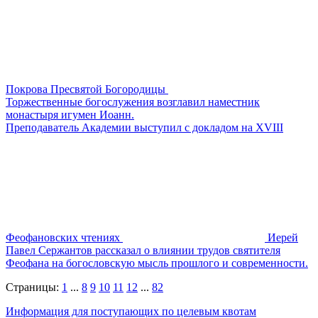
Покрова Пресвятой Богородицы
Торжественные богослужения возглавил наместник
монастыря игумен Иоанн.
Преподаватель Академии выступил с докладом на XVIII
Феофановских чтениях
Иерей
Павел Сержантов рассказал о влиянии трудов святителя
Феофана на богословскую мысль прошлого и современности.
Страницы:
1
...
8
9
10
11
12
...
82
Информация для поступающих по целевым квотам