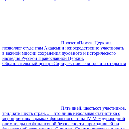
Проект «Память Церкви»
позволяет студентам Академии непосредственно участвовать
в важной миссии сохранения духовного и исторического
наследия Русской Православной Церкви.
Образовательный центр «Сириус»: новые встречи и открытия
Пять дней, шестьсот участников,
тридцать шесть стран… – это лишь небольшая статистика о
мероприятиях в рамках финального этапа IV Международной
олимпиады по финансовой безопасности, проходившей на
федеральной территории «Сириус». Своими впечатлениями о