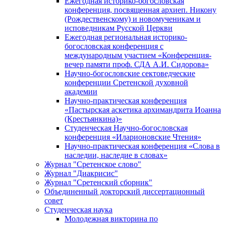
Ежегодная историко-богословская
конференция, посвященная архиеп. Никону
(Рождественскому) и новомученикам и
исповедникам Русской Церкви
Ежегодная региональная историко-
богословская конференция с
международным участием «Конференция-
вечер памяти проф. СДА А.И. Сидорова»
Научно-богословские сектоведческие
конференции Сретенской духовной
академии
Научно-практическая конференция
«Пастырская аскетика архимандрита Иоанна
(Крестьянкина)»
Студенческая Научно-богословская
конференция «Иларионовские Чтения»
Научно-практическая конференция «Cлова в
наследии, наследие в словах»
Журнал "Сретенское слово"
Журнал "Диакрисис"
Журнал "Сретенский сборник"
Объединенный докторский диссертационный
совет
Студенческая наука
Молодежная викторина по