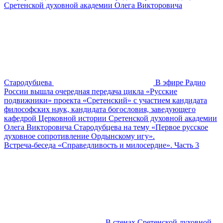
Сретенской духовной академии Олега Викторовича
Стародубцева
В эфире Радио
России вышла очередная передача цикла «Русские
подвижники» проекта «Сретенский» с участием кандидата
философских наук, кандидата богословия, заведующего
кафедрой Церковной истории Сретенской духовной академии
Олега Викторовича Стародубцева на тему «Первое русское
духовное сопротивление Ордынскому игу».
Встреча-беседа «Справедливость и милосердие». Часть 3
В стенах Сретенской духовной