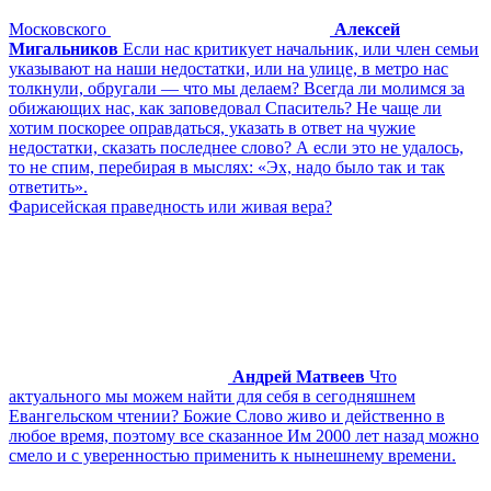
Московского
Алексей
Мигальников
Если нас критикует начальник, или член семьи
указывают на наши недостатки, или на улице, в метро нас
толкнули, обругали — что мы делаем? Всегда ли молимся за
обижающих нас, как заповедовал Спаситель? Не чаще ли
хотим поскорее оправдаться, указать в ответ на чужие
недостатки, сказать последнее слово? А если это не удалось,
то не спим, перебирая в мыслях: «Эх, надо было так и так
ответить».
Фарисейская праведность или живая вера?
Андрей Матвеев
Что
актуального мы можем найти для себя в сегодняшнем
Евангельском чтении? Божие Слово живо и действенно в
любое время, поэтому все сказанное Им 2000 лет назад можно
смело и с уверенностью применить к нынешнему времени.