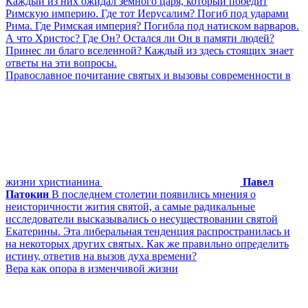
Каждый из них ожидал земного царя, который победит
Римскую империю. Где тот Иерусалим? Погиб под ударами
Рима. Где Римская империя? Погибла под натиском варваров.
А что Христос? Где Он? Остался ли Он в памяти людей?
Принес ли благо вселенной? Каждый из здесь стоящих знает
ответы на эти вопросы.
Православное почитание святых и вызовы современности в
жизни христианина
Павел
Патокин
В последнем столетии появились мнения о
неисторичности жития святой, а самые радикальные
исследователи высказывались о несуществовании святой
Екатерины. Эта либеральная тенденция распространилась и
на некоторых других святых. Как же правильно определить
истину, ответив на вызов духа времени?
Вера как опора в изменчивой жизни