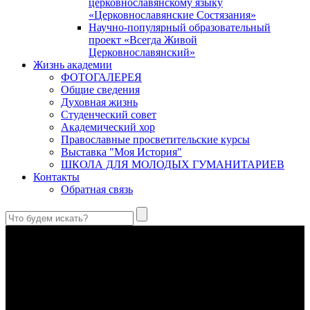
церковнославянскому языку
«Церковнославянские Состязания»
Научно-популярный образовательный
проект «Всегда Живой
Церковнославянский»
Жизнь академии
ФОТОГАЛЕРЕЯ
Общие сведения
Духовная жизнь
Студенческий совет
Академический хор
Православные просветительские курсы
Выставка "Моя История"
ШКОЛА ДЛЯ МОЛОДЫХ ГУМАНИТАРИЕВ
Контакты
Обратная связь
Святые страстотерпцы Борис и Глеб: к истории канонизации
и написания житий
Первыми русскими святыми, прославленными Церковью,
стали благоверные князья Борис и Глеб.
Праведный Феодор Ушаков: «Смерть предпочитаю я
бесчестному служению»
В Федоре Ушакове гармонично соединились железная