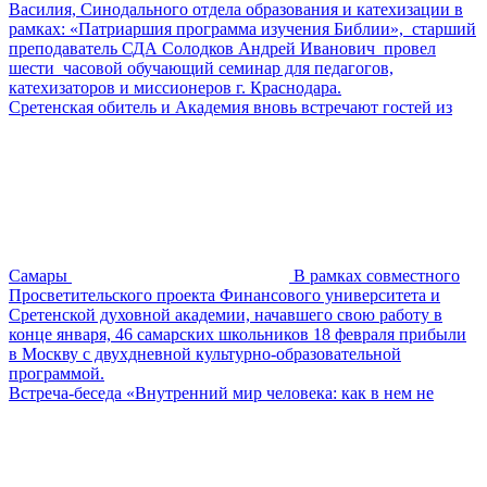
Василия, Синодального отдела образования и катехизации в
рамках: «Патриаршия программа изучения Библии», старший
преподаватель СДА Солодков Андрей Иванович провел
шести часовой обучающий семинар для педагогов,
катехизаторов и миссионеров г. Краснодара.
Сретенская обитель и Академия вновь встречают гостей из
Самары
В рамках совместного
Просветительского проекта Финансового университета и
Сретенской духовной академии, начавшего свою работу в
конце января, 46 самарских школьников 18 февраля прибыли
в Москву с двухдневной культурно-образовательной
программой.
Встреча-беседа «Внутренний мир человека: как в нем не