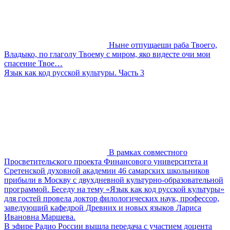
Ныне отпущаеши раба Твоего,
Владыко, по глаголу Твоему с миром, яко видесте очи мои
спасение Твое…
Язык как код русской культуры. Часть 3
В рамках совместного
Просветительского проекта Финансового университета и
Сретенской духовной академии 46 самарских школьников
прибыли в Москву с двухдневной культурно-образовательной
программой. Беседу на тему «Язык как код русской культуры»
для гостей провела доктор филологических наук, профессор,
заведующий кафедрой Древних и новых языков Лариса
Ивановна Маршева.
В эфире Радио России вышла передача с участием доцента