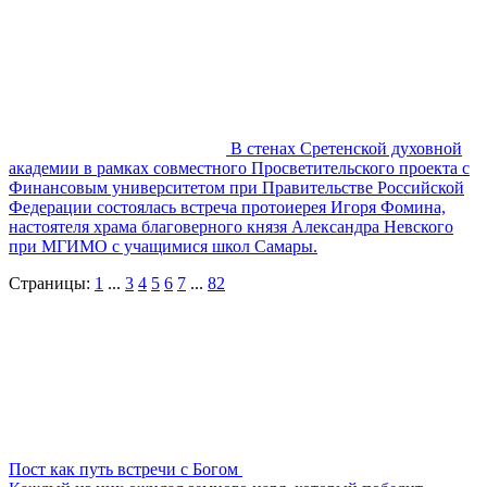
В стенах Сретенской духовной
академии в рамках совместного Просветительского проекта с
Финансовым университетом при Правительстве Российской
Федерации состоялась встреча протоиерея Игоря Фомина,
настоятеля храма благоверного князя Александра Невского
при МГИМО с учащимися школ Самары.
Страницы:
1
...
3
4
5
6
7
...
82
Пост как путь встречи с Богом