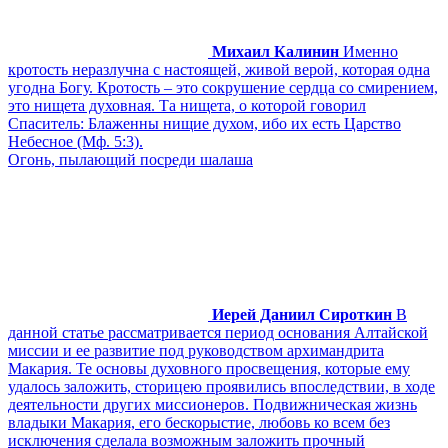
Михаил Калинин
Именно
кротость неразлучна с настоящей, живой верой, которая одна
угодна Богу. Кротость – это сокрушение сердца со смирением,
это нищета духовная. Та нищета, о которой говорил
Спаситель: Блаженны нищие духом, ибо их есть Царство
Небесное (Мф. 5:3).
Огонь, пылающий посреди шалаша
Иерей Даниил Сироткин
В
данной статье рассматривается период основания Алтайской
миссии и ее развитие под руководством архимандрита
Макария. Те основы духовного просвещения, которые ему
удалось заложить, сторицею проявились впоследствии, в ходе
деятельности других миссионеров. Подвижническая жизнь
владыки Макария, его бескорыстие, любовь ко всем без
исключения сделала возможным заложить прочный