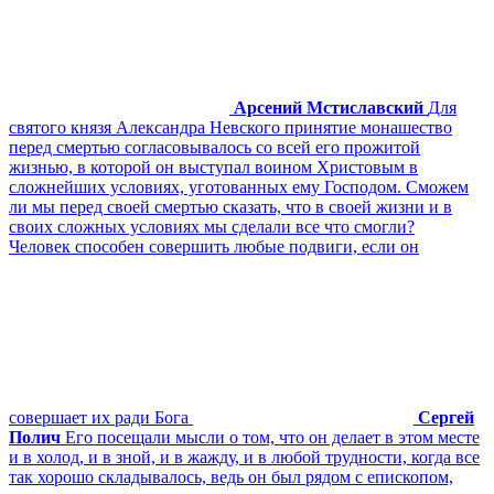
Арсений Мстиславский
Для
святого князя Александра Невского принятие монашество
перед смертью согласовывалось со всей его прожитой
жизнью, в которой он выступал воином Христовым в
сложнейших условиях, уготованных ему Господом. Сможем
ли мы перед своей смертью сказать, что в своей жизни и в
своих сложных условиях мы сделали все что смогли?
Человек способен совершить любые подвиги, если он
совершает их ради Бога
Сергей
Полич
Его посещали мысли о том, что он делает в этом месте
и в холод, и в зной, и в жажду, и в любой трудности, когда все
так хорошо складывалось, ведь он был рядом с епископом,