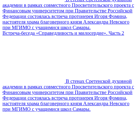
академии в рамках совместного Просветительского проекта с
Финансовым университетом при Правительстве Российской
Федерации состоялась встреча протоиерея Игоря Фомина,
настоятеля храма благоверного князя Александра Невского
при МГИМО с учащимися школ Самары.
Встреча-беседа «Справедливость и милосердие». Часть 2
В стенах Сретенской духовной
академии в рамках совместного Просветительского проекта с
Финансовым университетом при Правительстве Российской
Федерации состоялась встреча протоиерея Игоря Фомина,
настоятеля храма благоверного князя Александра Невского
при МГИМО с учащимися школ Самары.