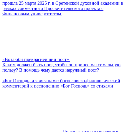
прошла 25 марта 2025 г. в Сретенской духовной академии в
рамках совместного Просветительского проекта с
Финансовым университетом.
«Возлюби прекраснейший пост»
Каким должен быть пост, чтобы он принес максимальную
пользу? В помощь чему дается наружный пост?
«Бог Господь, и явися нам»: богословско-филологический
комментарий к песнопению «Бог Господь» со стихами
Почти за каждым вечерним