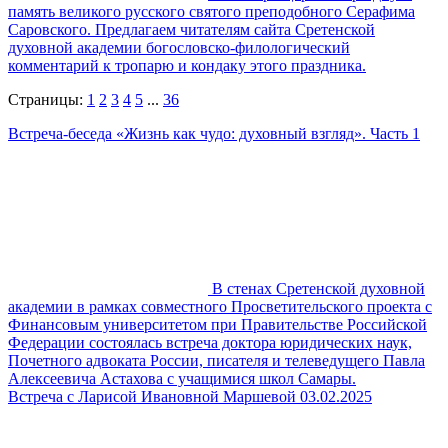
память великого русского святого преподобного Серафима
Саровского. Предлагаем читателям сайта Сретенской
духовной академии богословско-филологический
комментарий к тропарю и кондаку этого праздника.
Страницы:
1
2
3
4
5
...
36
Встреча-беседа «Жизнь как чудо: духовный взгляд». Часть 1
В стенах Сретенской духовной
академии в рамках совместного Просветительского проекта с
Финансовым университетом при Правительстве Российской
Федерации состоялась встреча доктора юридических наук,
Почетного адвоката России, писателя и телеведущего Павла
Алексеевича Астахова с учащимися школ Самары.
Встреча с Ларисой Ивановной Маршевой 03.02.2025