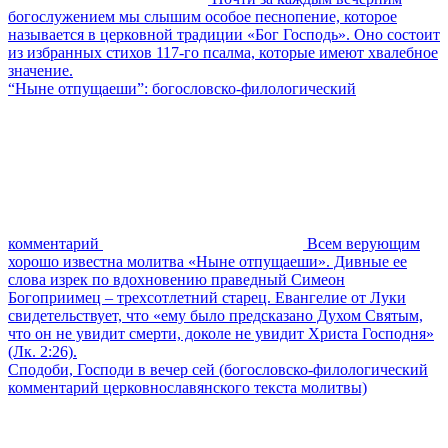
богослужением мы слышим особое песнопение, которое
называется в церковной традиции «Бог Господь». Оно состоит
из избранных стихов 117-го псалма, которые имеют хвалебное
значение.
“Ныне отпущаеши”: богословско-филологический
комментарий
Всем верующим
хорошо известна молитва «Ныне отпущаеши». Дивные ее
слова изрек по вдохновению праведный Симеон
Богоприимец – трехсотлетний старец. Евангелие от Луки
свидетельствует, что «ему было предсказано Духом Святым,
что он не увидит смерти, доколе не увидит Христа Господня»
(Лк. 2:26).
Сподоби, Господи в вечер сей (богословско-филологический
комментарий церковнославянского текста молитвы)