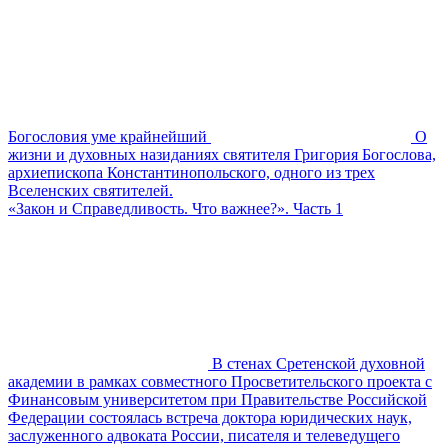
Богословия уме крайнейший
О
жизни и духовных назиданиях святителя Григория Богослова,
архиепископа Константинопольского, одного из трех
Вселенских святителей.
«Закон и Справедливость. Что важнее?». Часть 1
В стенах Сретенской духовной
академии в рамках совместного Просветительского проекта с
Финансовым университетом при Правительстве Российской
Федерации состоялась встреча доктора юридических наук,
заслуженного адвоката России, писателя и телеведущего