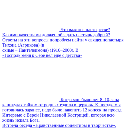
Что важно в пастырстве?
Какими качествами должен обладать пастырь добрый?
Ответы на эти вопросы попробуем найти у священнопастыря
Тихона (Агрикова) (в
схиме – Пантелеимона) (1916–2000). В
«Господь меня к Себе вел еще с детства»
Когда мне было лет 8–10, я на
каникулах тайком от родных ездила в церковь. К поездкам я
готовилась заранее, надо было накопить 12 копеек на проезд.
Интервью с Верой Николаевной Кострицей, которая всю
жизнь искала Бога.
Встреча-беседа «Нравственные ориентиры в творчестве».