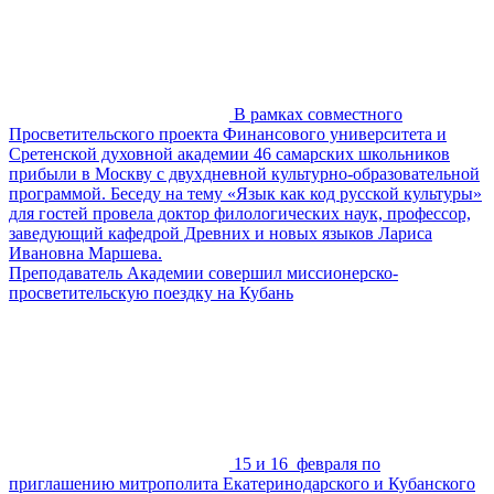
В рамках совместного
Просветительского проекта Финансового университета и
Сретенской духовной академии 46 самарских школьников
прибыли в Москву с двухдневной культурно-образовательной
программой. Беседу на тему «Язык как код русской культуры»
для гостей провела доктор филологических наук, профессор,
заведующий кафедрой Древних и новых языков Лариса
Ивановна Маршева.
Преподаватель Академии совершил миссионерско-
просветительскую поездку на Кубань
15 и 16 февраля по
приглашению митрополита Екатеринодарского и Кубанского