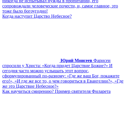
никогда не испытывал нужды в пропитании, его
сопровождали человеческие почести, и, самое главное, это
тоже было богоугодно!
Когда наступит Царство Небесное?
Юрий Моисеев
Фарисеи
спросили у Христа: «Когда придет Царствие Божие?» И
сегодня часто можно услышать этот вопрос,
сформулированный по-разному: «Где же ваш Бог, покажите
его!», «И где же все то, о чем говориться в Евангелии?», «Где
же это Царствие Небесное?»
Как научиться смирению? Пример святителя Филарета