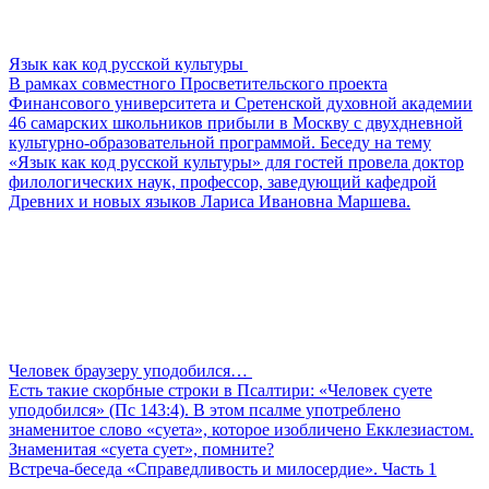
Язык как код русской культуры
В рамках совместного Просветительского проекта
Финансового университета и Сретенской духовной академии
46 самарских школьников прибыли в Москву с двухдневной
культурно-образовательной программой. Беседу на тему
«Язык как код русской культуры» для гостей провела доктор
филологических наук, профессор, заведующий кафедрой
Древних и новых языков Лариса Ивановна Маршева.
Человек браузеру уподобился…
Есть такие скорбные строки в Псалтири: «Человек суете
уподобился» (Пс 143:4). В этом псалме употреблено
знаменитое слово «суета», которое изобличено Екклезиастом.
Знаменитая «суета сует», помните?
Встреча-беседа «Справедливость и милосердие». Часть 1