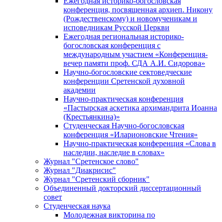
Ежегодная историко-богословская
конференция, посвященная архиеп. Никону
(Рождественскому) и новомученикам и
исповедникам Русской Церкви
Ежегодная региональная историко-
богословская конференция с
международным участием «Конференция-
вечер памяти проф. СДА А.И. Сидорова»
Научно-богословские сектоведческие
конференции Сретенской духовной
академии
Научно-практическая конференция
«Пастырская аскетика архимандрита Иоанна
(Крестьянкина)»
Студенческая Научно-богословская
конференция «Иларионовские Чтения»
Научно-практическая конференция «Cлова в
наследии, наследие в словах»
Журнал "Сретенское слово"
Журнал "Диакрисис"
Журнал "Сретенский сборник"
Объединенный докторский диссертационный
совет
Студенческая наука
Молодежная викторина по