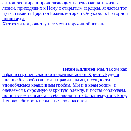
античного мира и продолжающим переворачивать жизнь
людей, приходящих к Нему с открытым сердцем, является тот
путь стяжания Царства Божия, который Он указал в Нагорной
проповеди.
Хитрости и лукавству нет места в духовной жизни
Тихон Килимов
Мы, так же как
и фарисеи, очень часто отворачиваемся от Христа. Будучи
внешне благообразными и правильными, в сущности
уподобляемся крашенным гробам. Мы и в храм ходим, и
одеваемся в скромную закрытую одежду, и посты соблюдаем,
но при этом не имеем в себе любви ни к ближнему, ни к Богу.
Непоколебимость веры – начало спасения