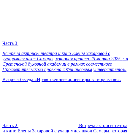
Часть 3
Встреча актрисы театра и кино Елены Захаровой с
учащимися школ Самары, которая прошла 25 марта 2025 г. в
Сретенской духовной академии в рамках совместного
Просветительского проекта с Финансовым университетом.
Встреча-беседа «Нравственные ориентиры в творчестве».
Часть 2
Встреча актрисы театра
и кино Елены Захаровой с учащимися школ Самары, которая