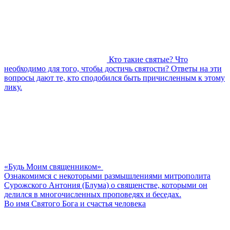
Кто такие святые? Что
необходимо для того, чтобы достичь святости? Ответы на эти
вопросы дают те, кто сподобился быть причисленным к этому
лику.
«Будь Моим священником»
Ознакомимся с некоторыми размышлениями митрополита
Сурожского Антония (Блума) о священстве, которыми он
делился в многочисленных проповедях и беседах.
Во имя Святого Бога и счастья человека