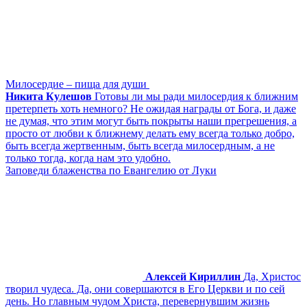
Милосердие – пища для души
Никита Кулешов
Готовы ли мы ради милосердия к ближним
претерпеть хоть немного? Не ожидая награды от Бога, и даже
не думая, что этим могут быть покрыты наши прегрешения, а
просто от любви к ближнему делать ему всегда только добро,
быть всегда жертвенным, быть всегда милосердным, а не
только тогда, когда нам это удобно.
Заповеди блаженства по Евангелию от Луки
Алексей Кириллин
Да, Христос
творил чудеса. Да, они совершаются в Его Церкви и по сей
день. Но главным чудом Христа, перевернувшим жизнь