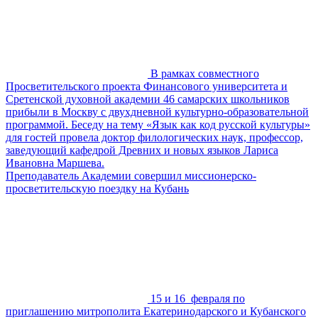
В рамках совместного
Просветительского проекта Финансового университета и
Сретенской духовной академии 46 самарских школьников
прибыли в Москву с двухдневной культурно-образовательной
программой. Беседу на тему «Язык как код русской культуры»
для гостей провела доктор филологических наук, профессор,
заведующий кафедрой Древних и новых языков Лариса
Ивановна Маршева.
Преподаватель Академии совершил миссионерско-
просветительскую поездку на Кубань
15 и 16 февраля по
приглашению митрополита Екатеринодарского и Кубанского