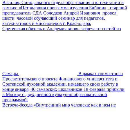
Василия, Синодального отдела образования и катехизации в
рамках: «Патриаршия программа изучения Библии», старший
преподаватель СДА Солодков Андрей Иванович провел
шести часовой обучающий семинар для педагогов,
катехизаторов и миссионеров г. Краснодара.
Сретенская обитель и Академия вновь встречают гостей из
Самары
В рамках совместного
Просветительского проекта Финансового университета и
Сретенской духовной академии, начавшего свою работу в
конце января, 46 самарских школьников 18 февраля прибыли
в Москву с двухдневной культурно-образовательной
программой.
Встреча-беседа «Внутренний мир человека: как в нем не