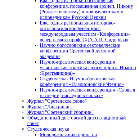
Ежегодная историко-богословская
конференция, посвященная архиеп. Никону
(Рождественскому) и новомученикам и
исповедникам Русской Церкви
Ежегодная региональная историко-
богословская конференция с
международным участием «Конференция-
вечер памяти проф. СДА А.И. Сидорова»
Научно-богословские сектоведческие
конференции Сретенской духовной
академии
Научно-практическая конференция
«Пастырская аскетика архимандрита Иоанна
(Крестьянкина)»
Студенческая Научно-богословская
конференция «Иларионовские Чтения»
Научно-практическая конференция «Cлова в
наследии, наследие в словах»
Журнал "Сретенское слово"
Журнал "Диакрисис"
Журнал "Сретенский сборник"
Объединенный докторский диссертационный
совет
Студенческая наука
Молодежная викторина по