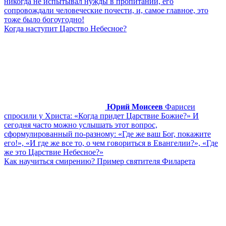
никогда не испытывал нужды в пропитании, его
сопровождали человеческие почести, и, самое главное, это
тоже было богоугодно!
Когда наступит Царство Небесное?
Юрий Моисеев
Фарисеи
спросили у Христа: «Когда придет Царствие Божие?» И
сегодня часто можно услышать этот вопрос,
сформулированный по-разному: «Где же ваш Бог, покажите
его!», «И где же все то, о чем говориться в Евангелии?», «Где
же это Царствие Небесное?»
Как научиться смирению? Пример святителя Филарета