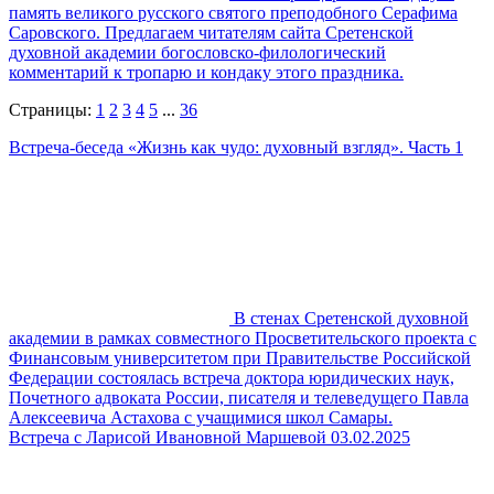
память великого русского святого преподобного Серафима
Саровского. Предлагаем читателям сайта Сретенской
духовной академии богословско-филологический
комментарий к тропарю и кондаку этого праздника.
Страницы:
1
2
3
4
5
...
36
Встреча-беседа «Жизнь как чудо: духовный взгляд». Часть 1
В стенах Сретенской духовной
академии в рамках совместного Просветительского проекта с
Финансовым университетом при Правительстве Российской
Федерации состоялась встреча доктора юридических наук,
Почетного адвоката России, писателя и телеведущего Павла
Алексеевича Астахова с учащимися школ Самары.
Встреча с Ларисой Ивановной Маршевой 03.02.2025