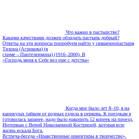
Что важно в пастырстве?
Какими качествами должен обладать пастырь добрый?
Ответы на эти вопросы попробуем найти у священнопастыря
Тихона (Агрикова) (в
схиме – Пантелеимона) (1916–2000). В
«Господь меня к Себе вел еще с детства»
Когда мне было лет 8–10, я на
каникулах тайком от родных ездила в церковь. К поездкам я
готовилась заранее, надо было накопить 12 копеек на проезд.
Интервью с Верой Николаевной Кострицей, которая всю
жизнь искала Бога.
Встреча-беседа «Нравственные ориентиры в творчестве».