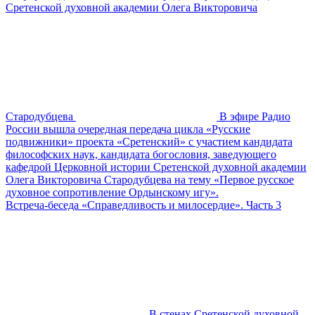
Сретенской духовной академии Олега Викторовича
Стародубцева
В эфире Радио
России вышла очередная передача цикла «Русские
подвижники» проекта «Сретенский» с участием кандидата
философских наук, кандидата богословия, заведующего
кафедрой Церковной истории Сретенской духовной академии
Олега Викторовича Стародубцева на тему «Первое русское
духовное сопротивление Ордынскому игу».
Встреча-беседа «Справедливость и милосердие». Часть 3
В стенах Сретенской духовной