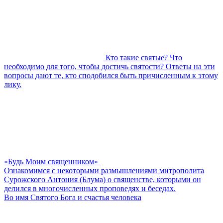
Кто такие святые? Что
необходимо для того, чтобы достичь святости? Ответы на эти
вопросы дают те, кто сподобился быть причисленным к этому
лику.
«Будь Моим священником»
Ознакомимся с некоторыми размышлениями митрополита
Сурожского Антония (Блума) о священстве, которыми он
делился в многочисленных проповедях и беседах.
Во имя Святого Бога и счастья человека