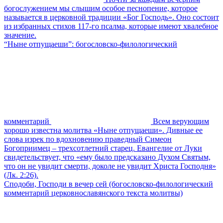
богослужением мы слышим особое песнопение, которое
называется в церковной традиции «Бог Господь». Оно состоит
из избранных стихов 117-го псалма, которые имеют хвалебное
значение.
“Ныне отпущаеши”: богословско-филологический
комментарий
Всем верующим
хорошо известна молитва «Ныне отпущаеши». Дивные ее
слова изрек по вдохновению праведный Симеон
Богоприимец – трехсотлетний старец. Евангелие от Луки
свидетельствует, что «ему было предсказано Духом Святым,
что он не увидит смерти, доколе не увидит Христа Господня»
(Лк. 2:26).
Сподоби, Господи в вечер сей (богословско-филологический
комментарий церковнославянского текста молитвы)