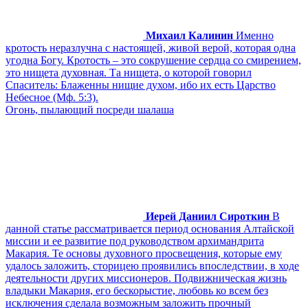
Михаил Калинин
Именно
кротость неразлучна с настоящей, живой верой, которая одна
угодна Богу. Кротость – это сокрушение сердца со смирением,
это нищета духовная. Та нищета, о которой говорил
Спаситель: Блаженны нищие духом, ибо их есть Царство
Небесное (Мф. 5:3).
Огонь, пылающий посреди шалаша
Иерей Даниил Сироткин
В
данной статье рассматривается период основания Алтайской
миссии и ее развитие под руководством архимандрита
Макария. Те основы духовного просвещения, которые ему
удалось заложить, сторицею проявились впоследствии, в ходе
деятельности других миссионеров. Подвижническая жизнь
владыки Макария, его бескорыстие, любовь ко всем без
исключения сделала возможным заложить прочный