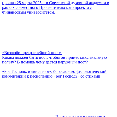
прошла 25 марта 2025 г. в Сретенской духовной академии в
рамках совместного Просветительского проекта с
Финансовым университетом.
«Возлюби прекраснейший пост»
Каким должен быть пост, чтобы он принес максимальную
пользу? В помощь чему дается наружный пост?
«Бог Господь, и явися нам»: богословско-филологический
комментарий к песнопению «Бог Господь» со стихами
Почти за каждым вечерним