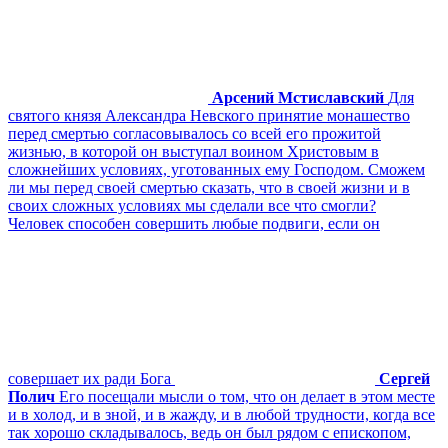
Арсений Мстиславский
Для
святого князя Александра Невского принятие монашество
перед смертью согласовывалось со всей его прожитой
жизнью, в которой он выступал воином Христовым в
сложнейших условиях, уготованных ему Господом. Сможем
ли мы перед своей смертью сказать, что в своей жизни и в
своих сложных условиях мы сделали все что смогли?
Человек способен совершить любые подвиги, если он
совершает их ради Бога
Сергей
Полич
Его посещали мысли о том, что он делает в этом месте
и в холод, и в зной, и в жажду, и в любой трудности, когда все
так хорошо складывалось, ведь он был рядом с епископом,