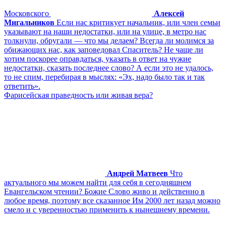
Московского
Алексей
Мигальников
Если нас критикует начальник, или член семьи
указывают на наши недостатки, или на улице, в метро нас
толкнули, обругали — что мы делаем? Всегда ли молимся за
обижающих нас, как заповедовал Спаситель? Не чаще ли
хотим поскорее оправдаться, указать в ответ на чужие
недостатки, сказать последнее слово? А если это не удалось,
то не спим, перебирая в мыслях: «Эх, надо было так и так
ответить».
Фарисейская праведность или живая вера?
Андрей Матвеев
Что
актуального мы можем найти для себя в сегодняшнем
Евангельском чтении? Божие Слово живо и действенно в
любое время, поэтому все сказанное Им 2000 лет назад можно
смело и с уверенностью применить к нынешнему времени.