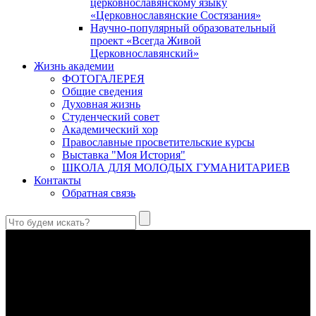
церковнославянскому языку
«Церковнославянские Состязания»
Научно-популярный образовательный
проект «Всегда Живой
Церковнославянский»
Жизнь академии
ФОТОГАЛЕРЕЯ
Общие сведения
Духовная жизнь
Студенческий совет
Академический хор
Православные просветительские курсы
Выставка "Моя История"
ШКОЛА ДЛЯ МОЛОДЫХ ГУМАНИТАРИЕВ
Контакты
Обратная связь
Святые страстотерпцы Борис и Глеб: к истории канонизации
и написания житий
Первыми русскими святыми, прославленными Церковью,
стали благоверные князья Борис и Глеб.
Праведный Феодор Ушаков: «Смерть предпочитаю я
бесчестному служению»
В Федоре Ушакове гармонично соединились железная