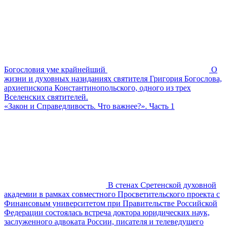
Богословия уме крайнейший
О
жизни и духовных назиданиях святителя Григория Богослова,
архиепископа Константинопольского, одного из трех
Вселенских святителей.
«Закон и Справедливость. Что важнее?». Часть 1
В стенах Сретенской духовной
академии в рамках совместного Просветительского проекта с
Финансовым университетом при Правительстве Российской
Федерации состоялась встреча доктора юридических наук,
заслуженного адвоката России, писателя и телеведущего