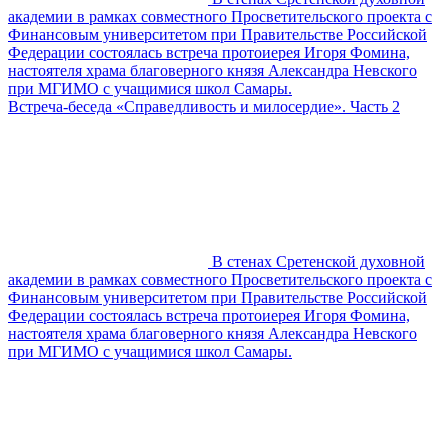
академии в рамках совместного Просветительского проекта с
Финансовым университетом при Правительстве Российской
Федерации состоялась встреча протоиерея Игоря Фомина,
настоятеля храма благоверного князя Александра Невского
при МГИМО с учащимися школ Самары.
Встреча-беседа «Справедливость и милосердие». Часть 2
В стенах Сретенской духовной
академии в рамках совместного Просветительского проекта с
Финансовым университетом при Правительстве Российской
Федерации состоялась встреча протоиерея Игоря Фомина,
настоятеля храма благоверного князя Александра Невского
при МГИМО с учащимися школ Самары.