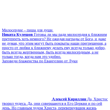
Милосердие – пища для души
Никита Кулешов
Готовы ли мы ради милосердия к ближним
претерпеть хоть немного? Не ожидая награды от Бога, и даже
не думая, что этим могут быть покрыты наши прегрешения, а
просто от любви к ближнему делать ему всегда только добро,
быть всегда жертвенным, быть всегда милосердным, а не
только тогда, когда нам это удобно.
Заповеди блаженства по Евангелию от Луки
Алексей Кириллин
Да, Христос
творил чудеса. Да, они совершаются в Его Церкви и по сей
день. Но главным чудом Христа, перевернувшим жизнь