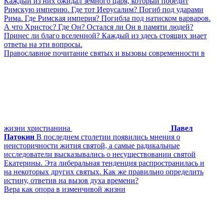
Каждый из них ожидал земного царя, который победит
Римскую империю. Где тот Иерусалим? Погиб под ударами
Рима. Где Римская империя? Погибла под натиском варваров.
А что Христос? Где Он? Остался ли Он в памяти людей?
Принес ли благо вселенной? Каждый из здесь стоящих знает
ответы на эти вопросы.
Православное почитание святых и вызовы современности в
жизни христианина
Павел
Патокин
В последнем столетии появились мнения о
неисторичности жития святой, а самые радикальные
исследователи высказывались о несуществовании святой
Екатерины. Эта либеральная тенденция распространилась и
на некоторых других святых. Как же правильно определить
истину, ответив на вызов духа времени?
Вера как опора в изменчивой жизни