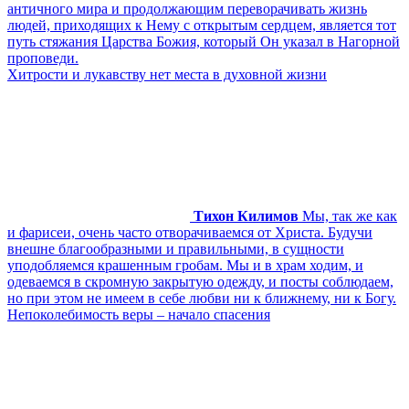
античного мира и продолжающим переворачивать жизнь
людей, приходящих к Нему с открытым сердцем, является тот
путь стяжания Царства Божия, который Он указал в Нагорной
проповеди.
Хитрости и лукавству нет места в духовной жизни
Тихон Килимов
Мы, так же как
и фарисеи, очень часто отворачиваемся от Христа. Будучи
внешне благообразными и правильными, в сущности
уподобляемся крашенным гробам. Мы и в храм ходим, и
одеваемся в скромную закрытую одежду, и посты соблюдаем,
но при этом не имеем в себе любви ни к ближнему, ни к Богу.
Непоколебимость веры – начало спасения