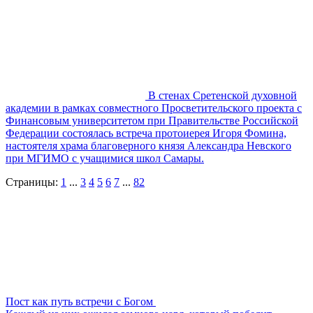
В стенах Сретенской духовной
академии в рамках совместного Просветительского проекта с
Финансовым университетом при Правительстве Российской
Федерации состоялась встреча протоиерея Игоря Фомина,
настоятеля храма благоверного князя Александра Невского
при МГИМО с учащимися школ Самары.
Страницы:
1
...
3
4
5
6
7
...
82
Пост как путь встречи с Богом