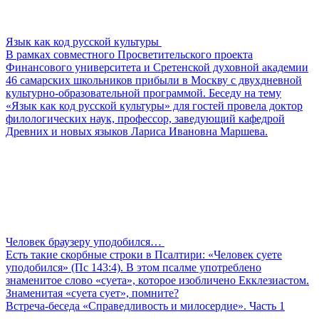
Язык как код русской культуры
В рамках совместного Просветительского проекта
Финансового университета и Сретенской духовной академии
46 самарских школьников прибыли в Москву с двухдневной
культурно-образовательной программой. Беседу на тему
«Язык как код русской культуры» для гостей провела доктор
филологических наук, профессор, заведующий кафедрой
Древних и новых языков Лариса Ивановна Маршева.
Человек браузеру уподобился…
Есть такие скорбные строки в Псалтири: «Человек суете
уподобился» (Пс 143:4). В этом псалме употреблено
знаменитое слово «суета», которое изобличено Екклезиастом.
Знаменитая «суета сует», помните?
Встреча-беседа «Справедливость и милосердие». Часть 1