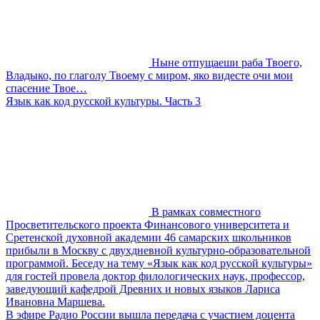
Ныне отпущаеши раба Твоего,
Владыко, по глаголу Твоему с миром, яко видесте очи мои
спасение Твое…
Язык как код русской культуры. Часть 3
В рамках совместного
Просветительского проекта Финансового университета и
Сретенской духовной академии 46 самарских школьников
прибыли в Москву с двухдневной культурно-образовательной
программой. Беседу на тему «Язык как код русской культуры»
для гостей провела доктор филологических наук, профессор,
заведующий кафедрой Древних и новых языков Лариса
Ивановна Маршева.
В эфире Радио России вышла передача с участием доцента