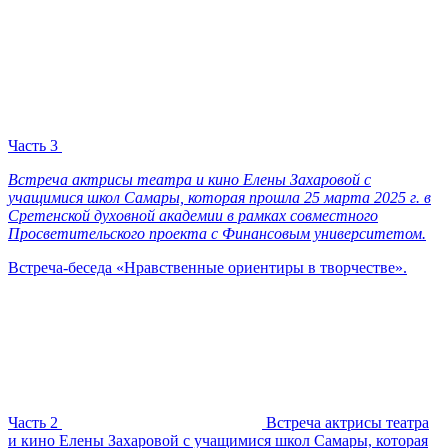
Часть 3
Встреча актрисы театра и кино Елены Захаровой с
учащимися школ Самары, которая прошла 25 марта 2025 г. в
Сретенской духовной академии в рамках совместного
Просветительского проекта с Финансовым университетом.
Встреча-беседа «Нравственные ориентиры в творчестве».
Часть 2
Встреча актрисы театра
и кино Елены Захаровой с учащимися школ Самары, которая