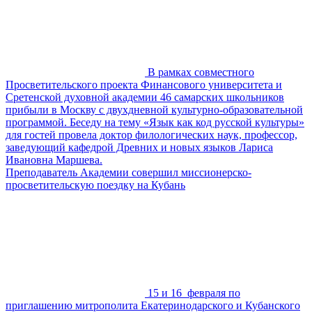
В рамках совместного
Просветительского проекта Финансового университета и
Сретенской духовной академии 46 самарских школьников
прибыли в Москву с двухдневной культурно-образовательной
программой. Беседу на тему «Язык как код русской культуры»
для гостей провела доктор филологических наук, профессор,
заведующий кафедрой Древних и новых языков Лариса
Ивановна Маршева.
Преподаватель Академии совершил миссионерско-
просветительскую поездку на Кубань
15 и 16 февраля по
приглашению митрополита Екатеринодарского и Кубанского