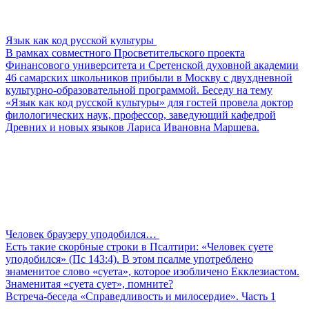
Язык как код русской культуры
В рамках совместного Просветительского проекта
Финансового университета и Сретенской духовной академии
46 самарских школьников прибыли в Москву с двухдневной
культурно-образовательной программой. Беседу на тему
«Язык как код русской культуры» для гостей провела доктор
филологических наук, профессор, заведующий кафедрой
Древних и новых языков Лариса Ивановна Маршева.
Человек браузеру уподобился…
Есть такие скорбные строки в Псалтири: «Человек суете
уподобился» (Пс 143:4). В этом псалме употреблено
знаменитое слово «суета», которое изобличено Екклезиастом.
Знаменитая «суета сует», помните?
Встреча-беседа «Справедливость и милосердие». Часть 1