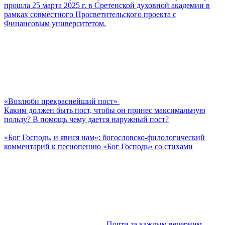
прошла 25 марта 2025 г. в Сретенской духовной академии в
рамках совместного Просветительского проекта с
Финансовым университетом.
«Возлюби прекраснейший пост»
Каким должен быть пост, чтобы он принес максимальную
пользу? В помощь чему дается наружный пост?
«Бог Господь, и явися нам»: богословско-филологический
комментарий к песнопению «Бог Господь» со стихами
Почти за каждым вечерним