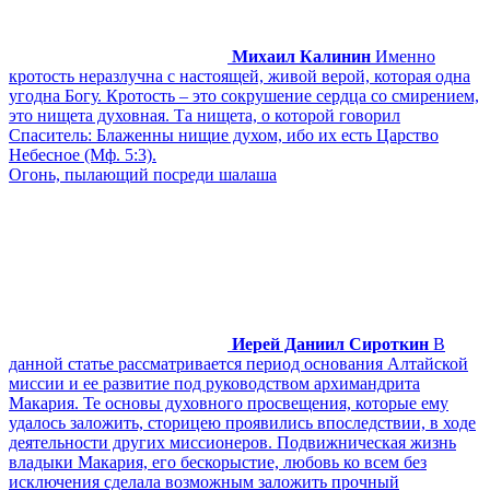
Михаил Калинин
Именно
кротость неразлучна с настоящей, живой верой, которая одна
угодна Богу. Кротость – это сокрушение сердца со смирением,
это нищета духовная. Та нищета, о которой говорил
Спаситель: Блаженны нищие духом, ибо их есть Царство
Небесное (Мф. 5:3).
Огонь, пылающий посреди шалаша
Иерей Даниил Сироткин
В
данной статье рассматривается период основания Алтайской
миссии и ее развитие под руководством архимандрита
Макария. Те основы духовного просвещения, которые ему
удалось заложить, сторицею проявились впоследствии, в ходе
деятельности других миссионеров. Подвижническая жизнь
владыки Макария, его бескорыстие, любовь ко всем без
исключения сделала возможным заложить прочный