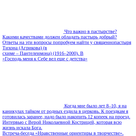
Что важно в пастырстве?
Какими качествами должен обладать пастырь добрый?
Ответы на эти вопросы попробуем найти у священнопастыря
Тихона (Агрикова) (в
схиме – Пантелеимона) (1916–2000). В
«Господь меня к Себе вел еще с детства»
Когда мне было лет 8–10, я на
каникулах тайком от родных ездила в церковь. К поездкам я
готовилась заранее, надо было накопить 12 копеек на проезд.
Интервью с Верой Николаевной Кострицей, которая всю
жизнь искала Бога.
Встреча-беседа «Нравственные ориентиры в творчестве».