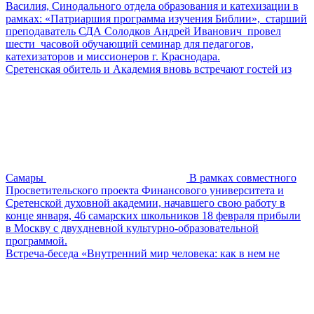
Василия, Синодального отдела образования и катехизации в
рамках: «Патриаршия программа изучения Библии», старший
преподаватель СДА Солодков Андрей Иванович провел
шести часовой обучающий семинар для педагогов,
катехизаторов и миссионеров г. Краснодара.
Сретенская обитель и Академия вновь встречают гостей из
Самары
В рамках совместного
Просветительского проекта Финансового университета и
Сретенской духовной академии, начавшего свою работу в
конце января, 46 самарских школьников 18 февраля прибыли
в Москву с двухдневной культурно-образовательной
программой.
Встреча-беседа «Внутренний мир человека: как в нем не