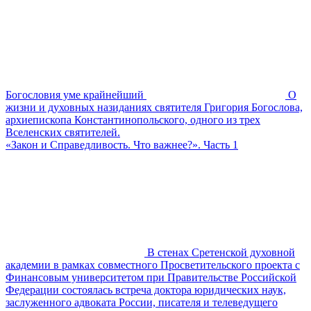
Богословия уме крайнейший
О
жизни и духовных назиданиях святителя Григория Богослова,
архиепископа Константинопольского, одного из трех
Вселенских святителей.
«Закон и Справедливость. Что важнее?». Часть 1
В стенах Сретенской духовной
академии в рамках совместного Просветительского проекта с
Финансовым университетом при Правительстве Российской
Федерации состоялась встреча доктора юридических наук,
заслуженного адвоката России, писателя и телеведущего