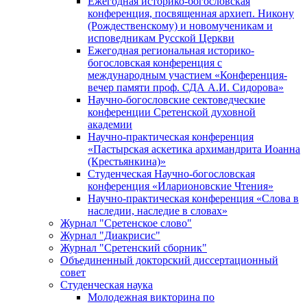
Ежегодная историко-богословская
конференция, посвященная архиеп. Никону
(Рождественскому) и новомученикам и
исповедникам Русской Церкви
Ежегодная региональная историко-
богословская конференция с
международным участием «Конференция-
вечер памяти проф. СДА А.И. Сидорова»
Научно-богословские сектоведческие
конференции Сретенской духовной
академии
Научно-практическая конференция
«Пастырская аскетика архимандрита Иоанна
(Крестьянкина)»
Студенческая Научно-богословская
конференция «Иларионовские Чтения»
Научно-практическая конференция «Cлова в
наследии, наследие в словах»
Журнал "Сретенское слово"
Журнал "Диакрисис"
Журнал "Сретенский сборник"
Объединенный докторский диссертационный
совет
Студенческая наука
Молодежная викторина по