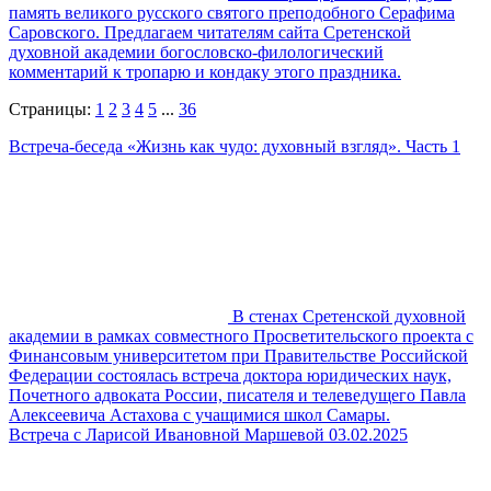
память великого русского святого преподобного Серафима
Саровского. Предлагаем читателям сайта Сретенской
духовной академии богословско-филологический
комментарий к тропарю и кондаку этого праздника.
Страницы:
1
2
3
4
5
...
36
Встреча-беседа «Жизнь как чудо: духовный взгляд». Часть 1
В стенах Сретенской духовной
академии в рамках совместного Просветительского проекта с
Финансовым университетом при Правительстве Российской
Федерации состоялась встреча доктора юридических наук,
Почетного адвоката России, писателя и телеведущего Павла
Алексеевича Астахова с учащимися школ Самары.
Встреча с Ларисой Ивановной Маршевой 03.02.2025