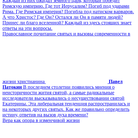
Каждый из них ожидал земного царя, который победит
Римскую империю. Где тот Иерусалим? Погиб под ударами
Рима. Где Римская империя? Погибла под натиском варваров.
А что Христос? Где Он? Остался ли Он в памяти людей?
Принес ли благо вселенной? Каждый из здесь стоящих знает
ответы на эти вопросы.
Православное почитание святых и вызовы современности в
жизни христианина
Павел
Патокин
В последнем столетии появились мнения о
неисторичности жития святой, а самые радикальные
исследователи высказывались о несуществовании святой
Екатерины. Эта либеральная тенденция распространилась и
на некоторых других святых. Как же правильно определить
истину, ответив на вызов духа времени?
Вера как опора в изменчивой жизни