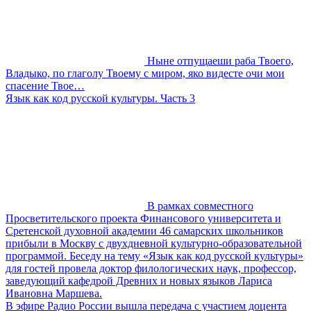
Ныне отпущаеши раба Твоего,
Владыко, по глаголу Твоему с миром, яко видесте очи мои
спасение Твое…
Язык как код русской культуры. Часть 3
В рамках совместного
Просветительского проекта Финансового университета и
Сретенской духовной академии 46 самарских школьников
прибыли в Москву с двухдневной культурно-образовательной
программой. Беседу на тему «Язык как код русской культуры»
для гостей провела доктор филологических наук, профессор,
заведующий кафедрой Древних и новых языков Лариса
Ивановна Маршева.
В эфире Радио России вышла передача с участием доцента