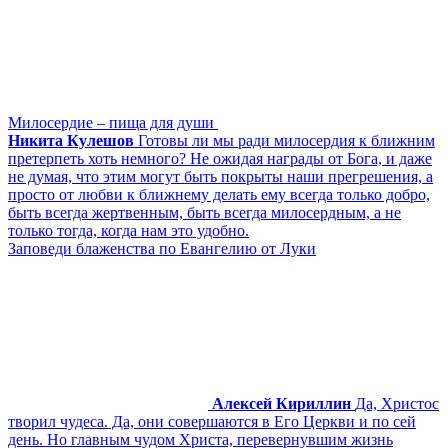
Милосердие – пища для души
Никита Кулешов
Готовы ли мы ради милосердия к ближним
претерпеть хоть немного? Не ожидая награды от Бога, и даже
не думая, что этим могут быть покрыты наши прегрешения, а
просто от любви к ближнему делать ему всегда только добро,
быть всегда жертвенным, быть всегда милосердным, а не
только тогда, когда нам это удобно.
Заповеди блаженства по Евангелию от Луки
Алексей Кириллин
Да, Христос
творил чудеса. Да, они совершаются в Его Церкви и по сей
день. Но главным чудом Христа, перевернувшим жизнь