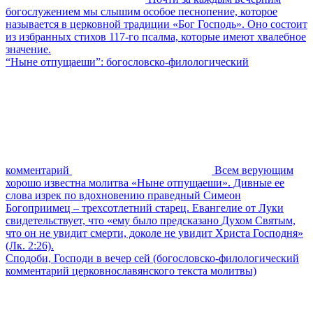
богослужением мы слышим особое песнопение, которое
называется в церковной традиции «Бог Господь». Оно состоит
из избранных стихов 117-го псалма, которые имеют хвалебное
значение.
“Ныне отпущаеши”: богословско-филологический
комментарий
Всем верующим
хорошо известна молитва «Ныне отпущаеши». Дивные ее
слова изрек по вдохновению праведный Симеон
Богоприимец – трехсотлетний старец. Евангелие от Луки
свидетельствует, что «ему было предсказано Духом Святым,
что он не увидит смерти, доколе не увидит Христа Господня»
(Лк. 2:26).
Сподоби, Господи в вечер сей (богословско-филологический
комментарий церковнославянского текста молитвы)