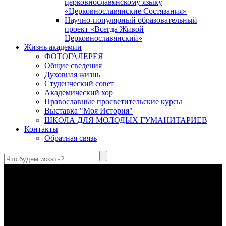
церковнославянскому языку
«Церковнославянские Состязания»
Научно-популярный образовательный
проект «Всегда Живой
Церковнославянский»
Жизнь академии
ФОТОГАЛЕРЕЯ
Общие сведения
Духовная жизнь
Студенческий совет
Академический хор
Православные просветительские курсы
Выставка "Моя История"
ШКОЛА ДЛЯ МОЛОДЫХ ГУМАНИТАРИЕВ
Контакты
Обратная связь
Святые страстотерпцы Борис и Глеб: к истории канонизации
и написания житий
Первыми русскими святыми, прославленными Церковью,
стали благоверные князья Борис и Глеб.
Праведный Феодор Ушаков: «Смерть предпочитаю я
бесчестному служению»
В Федоре Ушакове гармонично соединились железная