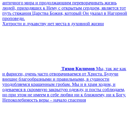
античного мира и продолжающим переворачивать жизнь
людей, приходящих к Нему с открытым сердцем, является тот
путь стяжания Царства Божия, который Он указал в Нагорной
проповеди.
Хитрости и лукавству нет места в духовной жизни
Тихон Килимов
Мы, так же как
и фарисеи, очень часто отворачиваемся от Христа. Будучи
внешне благообразными и правильными, в сущности
уподобляемся крашенным гробам. Мы и в храм ходим, и
одеваемся в скромную закрытую одежду, и посты соблюдаем,
но при этом не имеем в себе любви ни к ближнему, ни к Богу.
Непоколебимость веры – начало спасения