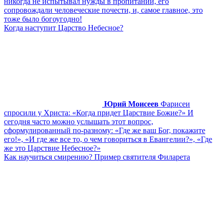
никогда не испытывал нужды в пропитании, его
сопровождали человеческие почести, и, самое главное, это
тоже было богоугодно!
Когда наступит Царство Небесное?
Юрий Моисеев
Фарисеи
спросили у Христа: «Когда придет Царствие Божие?» И
сегодня часто можно услышать этот вопрос,
сформулированный по-разному: «Где же ваш Бог, покажите
его!», «И где же все то, о чем говориться в Евангелии?», «Где
же это Царствие Небесное?»
Как научиться смирению? Пример святителя Филарета