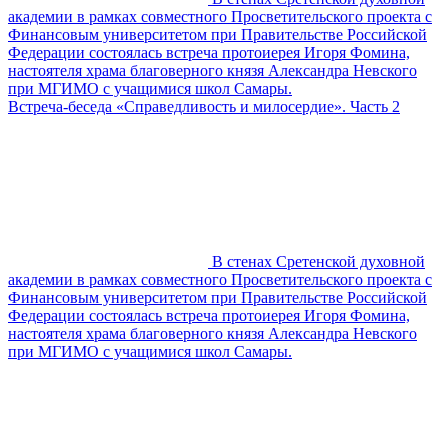
академии в рамках совместного Просветительского проекта с
Финансовым университетом при Правительстве Российской
Федерации состоялась встреча протоиерея Игоря Фомина,
настоятеля храма благоверного князя Александра Невского
при МГИМО с учащимися школ Самары.
Встреча-беседа «Справедливость и милосердие». Часть 2
В стенах Сретенской духовной
академии в рамках совместного Просветительского проекта с
Финансовым университетом при Правительстве Российской
Федерации состоялась встреча протоиерея Игоря Фомина,
настоятеля храма благоверного князя Александра Невского
при МГИМО с учащимися школ Самары.