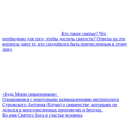
Кто такие святые? Что
необходимо для того, чтобы достичь святости? Ответы на эти
вопросы дают те, кто сподобился быть причисленным к этому
лику.
«Будь Моим священником»
Ознакомимся с некоторыми размышлениями митрополита
Сурожского Антония (Блума) о священстве, которыми он
делился в многочисленных проповедях и беседах.
Во имя Святого Бога и счастья человека