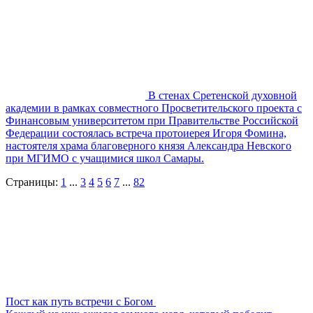
В стенах Сретенской духовной
академии в рамках совместного Просветительского проекта с
Финансовым университетом при Правительстве Российской
Федерации состоялась встреча протоиерея Игоря Фомина,
настоятеля храма благоверного князя Александра Невского
при МГИМО с учащимися школ Самары.
Страницы:
1
...
3
4
5
6
7
...
82
Пост как путь встречи с Богом