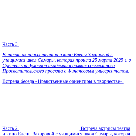
Часть 3
Встреча актрисы театра и кино Елены Захаровой с
учащимися школ Самары, которая прошла 25 марта 2025 г. в
Сретенской духовной академии в рамках совместного
Просветительского проекта с Финансовым университетом.
Встреча-беседа «Нравственные ориентиры в творчестве».
Часть 2
Встреча актрисы театра
и кино Елены Захаровой с учащимися школ Самары, которая