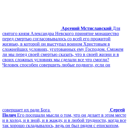
Арсений Мстиславский
Для
святого князя Александра Невского принятие монашество
перед смертью согласовывалось со всей его прожитой
жизнью, в которой он выступал воином Христовым в
сложнейших условиях, уготованных ему Господом. Сможем
ли мы перед своей смертью сказать, что в своей жизни и в
своих сложных условиях мы сделали все что смогли?
Человек способен совершить любые подвиги, если он
совершает их ради Бога
Сергей
Полич
Его посещали мысли о том, что он делает в этом месте
и в холод, и в зной, и в жажду, и в любой трудности, когда все
так хорошо складывалось, ведь он был рядом с епископом,