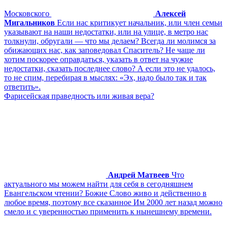
Московского
Алексей
Мигальников
Если нас критикует начальник, или член семьи
указывают на наши недостатки, или на улице, в метро нас
толкнули, обругали — что мы делаем? Всегда ли молимся за
обижающих нас, как заповедовал Спаситель? Не чаще ли
хотим поскорее оправдаться, указать в ответ на чужие
недостатки, сказать последнее слово? А если это не удалось,
то не спим, перебирая в мыслях: «Эх, надо было так и так
ответить».
Фарисейская праведность или живая вера?
Андрей Матвеев
Что
актуального мы можем найти для себя в сегодняшнем
Евангельском чтении? Божие Слово живо и действенно в
любое время, поэтому все сказанное Им 2000 лет назад можно
смело и с уверенностью применить к нынешнему времени.