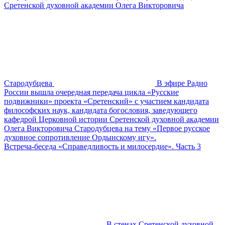
Сретенской духовной академии Олега Викторовича
Стародубцева
В эфире Радио
России вышла очередная передача цикла «Русские
подвижники» проекта «Сретенский» с участием кандидата
философских наук, кандидата богословия, заведующего
кафедрой Церковной истории Сретенской духовной академии
Олега Викторовича Стародубцева на тему «Первое русское
духовное сопротивление Ордынскому игу».
Встреча-беседа «Справедливость и милосердие». Часть 3
В стенах Сретенской духовной