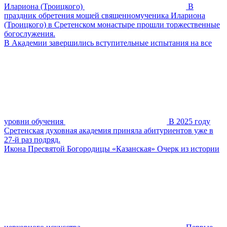
Илариона (Троицкого)
В
праздник обретения мощей священномученика Илариона
(Троицкого) в Сретенском монастыре прошли торжественные
богослужения.
В Академии завершились вступительные испытания на все
уровни обучения
В 2025 году
Сретенская духовная академия приняла абитуриентов уже в
27-й раз подряд.
Икона Пресвятой Богородицы «Казанская» Очерк из истории