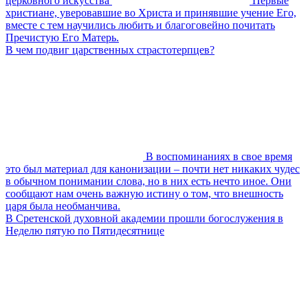
церковного искусства
Первые
христиане, уверовавшие во Христа и принявшие учение Его,
вместе с тем научились любить и благоговейно почитать
Пречистую Его Матерь.
В чем подвиг царственных страстотерпцев?
В воспоминаниях в свое время
это был материал для канонизации – почти нет никаких чудес
в обычном понимании слова, но в них есть нечто иное. Они
сообщают нам очень важную истину о том, что внешность
царя была необманчива.
В Сретенской духовной академии прошли богослужения в
Неделю пятую по Пятидесятнице