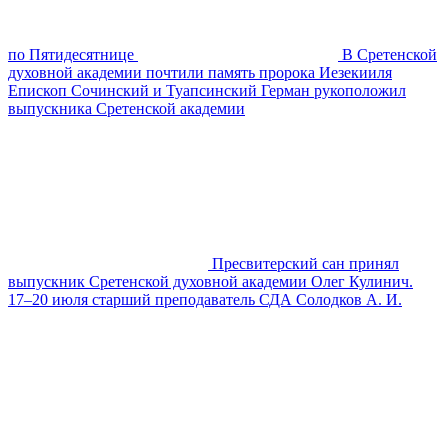
по Пятидесятнице
В Сретенской
духовной академии почтили память пророка Иезекииля
Епископ Сочинский и Туапсинский Герман рукоположил
выпускника Сретенской академии
Пресвитерский сан принял
выпускник Сретенской духовной академии Олег Кулинич.
17–20 июля старший преподаватель СДА Солодков А. И.