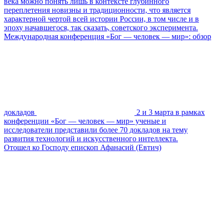
века можно понять лишь в контексте глубинного
переплетения новизны и традиционности, что является
характерной чертой всей истории России, в том числе и в
эпоху начавшегося, так сказать, советского эксперимента.
Международная конференция «Бог — человек — мир»: обзор
докладов
2 и 3 марта в рамках
конференции «Бог — человек — мир» ученые и
исследователи представили более 70 докладов на тему
развития технологий и искусственного интеллекта.
Отошел ко Господу епископ Афанасий (Евтич)