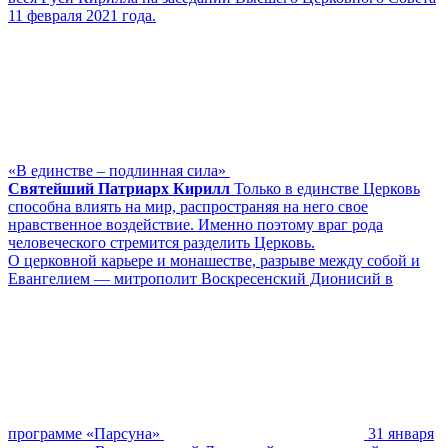
11 февраля 2021 года.
«В единстве – подлинная сила»
Святейший Патриарх Кирилл
Только в единстве Церковь
способна влиять на мир, распространяя на него свое
нравственное воздействие. Именно поэтому враг рода
человеческого стремится разделить Церковь.
О церковной карьере и монашестве, разрыве между собой и
Евангелием — митрополит Воскресенский Дионисий в
программе «Парсуна»
31 января