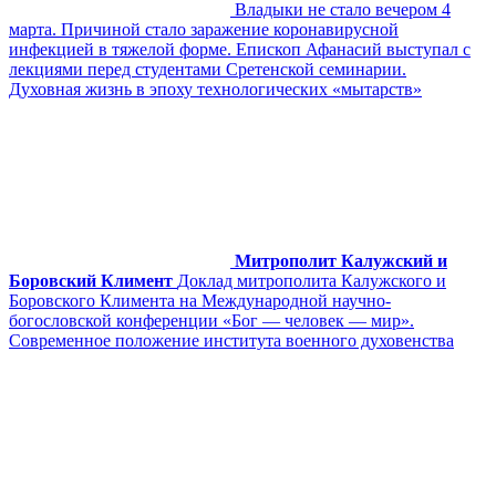
Владыки не стало вечером 4
марта. Причиной стало заражение коронавирусной
инфекцией в тяжелой форме. Епископ Афанасий выступал с
лекциями перед студентами Сретенской семинарии.
Духовная жизнь в эпоху технологических «мытарств»
Митрополит Калужский и
Боровский Климент
Доклад митрополита Калужского и
Боровского Климента на Международной научно-
богословской конференции «Бог — человек — мир».
Современное положение института военного духовенства