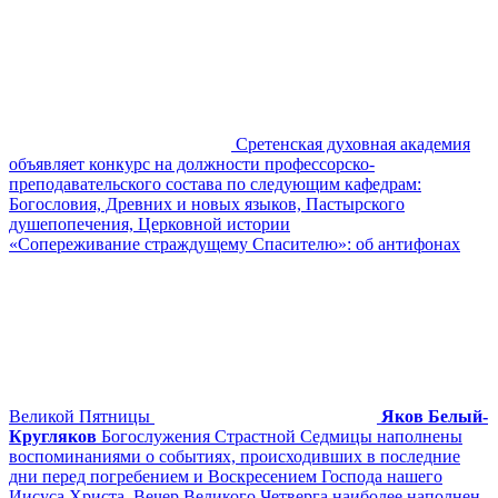
Сретенская духовная академия
объявляет конкурс на должности профессорско-
преподавательского состава по следующим кафедрам:
Богословия, Древних и новых языков, Пастырского
душепопечения, Церковной истории
«Сопереживание страждущему Спасителю»: об антифонах
Великой Пятницы
Яков Белый-
Кругляков
Богослужения Страстной Седмицы наполнены
воспоминаниями о событиях, происходивших в последние
дни перед погребением и Воскресением Господа нашего
Иисуса Христа. Вечер Великого Четверга наиболее наполнен