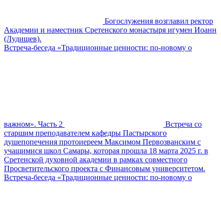
Богослужения возглавил ректор
Академии и наместник Сретенского монастыря игумен Иоанн
(Лудищев).
Встреча-беседа «Традиционные ценности: по-новому о
важном». Часть 2
Встреча со
старшим преподавателем кафедры Пастырского
душепопечения протоиереем Максимом Первозванским с
учащимися школ Самары, которая прошла 18 марта 2025 г. в
Сретенской духовной академии в рамках совместного
Просветительского проекта с Финансовым университетом.
Встреча-беседа «Традиционные ценности: по-новому о