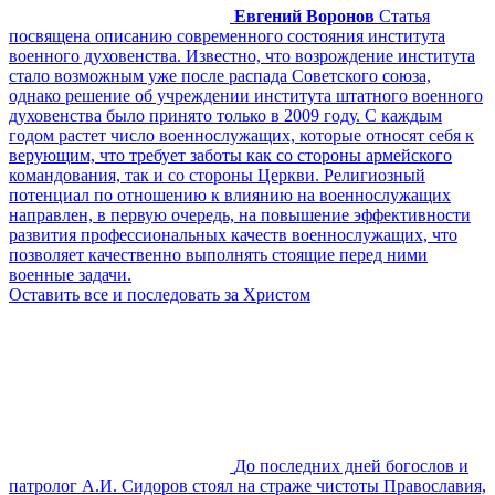
Евгений Воронов
Статья
посвящена описанию современного состояния института
военного духовенства. Известно, что возрождение института
стало возможным уже после распада Советского союза,
однако решение об учреждении института штатного военного
духовенства было принято только в 2009 году. С каждым
годом растет число военнослужащих, которые относят себя к
верующим, что требует заботы как со стороны армейского
командования, так и со стороны Церкви. Религиозный
потенциал по отношению к влиянию на военнослужащих
направлен, в первую очередь, на повышение эффективности
развития профессиональных качеств военнослужащих, что
позволяет качественно выполнять стоящие перед ними
военные задачи.
Оставить все и последовать за Христом
До последних дней богослов и
патролог А.И. Сидоров стоял на страже чистоты Православия,