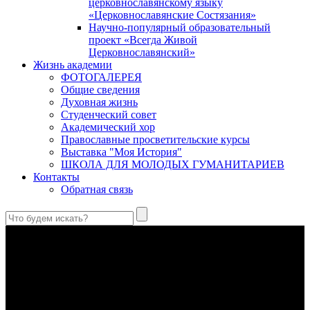
церковнославянскому языку
«Церковнославянские Состязания»
Научно-популярный образовательный
проект «Всегда Живой
Церковнославянский»
Жизнь академии
ФОТОГАЛЕРЕЯ
Общие сведения
Духовная жизнь
Студенческий совет
Академический хор
Православные просветительские курсы
Выставка "Моя История"
ШКОЛА ДЛЯ МОЛОДЫХ ГУМАНИТАРИЕВ
Контакты
Обратная связь
Святые страстотерпцы Борис и Глеб: к истории канонизации
и написания житий
Первыми русскими святыми, прославленными Церковью,
стали благоверные князья Борис и Глеб.
Праведный Феодор Ушаков: «Смерть предпочитаю я
бесчестному служению»
В Федоре Ушакове гармонично соединились железная