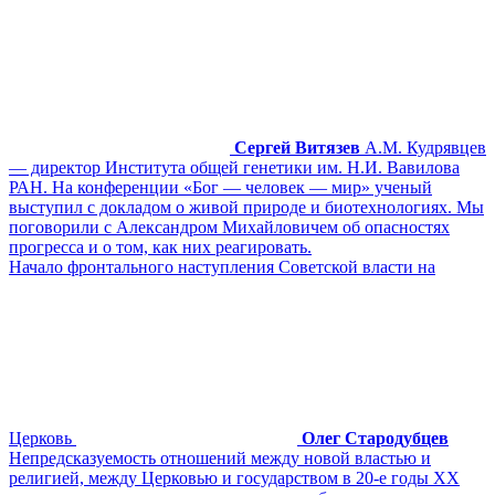
Сергей Витязев
А.М. Кудрявцев
— директор Института общей генетики им. Н.И. Вавилова
РАН. На конференции «Бог — человек — мир» ученый
выступил с докладом о живой природе и биотехнологиях. Мы
поговорили с Александром Михайловичем об опасностях
прогресса и о том, как них реагировать.
Начало фронтального наступления Советской власти на
Церковь
Олег Стародубцев
Непредсказуемость отношений между новой властью и
религией, между Церковью и государством в 20-е годы XX