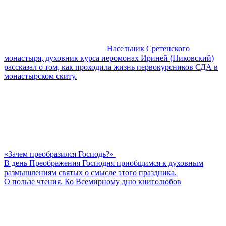
Насельник Сретенского
монастыря, духовник курса иеромонах Ириней (Пиковский)
рассказал о том, как проходила жизнь первокурсников СДА в
монастырском скиту.
«Зачем преобразился Господь?»
В день Преображения Господня приобщимся к духовным
размышлениям святых о смысле этого праздника.
О пользе чтения. Ко Всемирному дню книголюбов