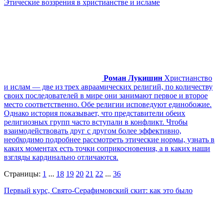
Этические воззрения в христианстве и исламе
Роман Лукишин
Христианство
и ислам — две из трех авраамических религий, по количеству
своих последователей в мире они занимают первое и второе
место соответственно. Обе религии исповедуют единобожие.
Однако история показывает, что представители обеих
религиозных групп часто вступали в конфликт. Чтобы
взаимодействовать друг с другом более эффективно,
необходимо подробнее рассмотреть этические нормы, узнать в
каких моментах есть точки соприкосновения, а в каких наши
взгляды кардинально отличаются.
Страницы:
1
...
18
19
20
21
22
...
36
Первый курс, Свято-Серафимовский скит: как это было