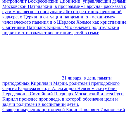
митрополит Воскресенский Дионисий, управляющий делами
Московской Патриархии, в программе «Парсуна» рассказал о
сути монашеского послушания без стереотипов, церковной
карьере, о Церкви в ситуации пандемии, о «механизме»
человеческого падения и о Шерлоке Холмсе как христианине. ⁠
Святейший Патриарх Кирилл. Что означает родительский
подвиг и что означает воспитание детей в семье
31 января, в день памяти
преподобных Кирилла и Марии, родителей преподобного
Сергия Радонежского, в Александро-Невском скиту близ
Переделкина Святейший Патриарх Московский и всея Руси
Кирилл произнес проповедь, в которой обозначил цели и
задачи родителей в воспитании детей.
Священномученик протоиерей Борис Павлович Ивановский