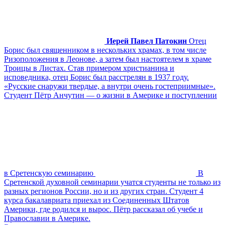
Иерей Павел Патокин
Отец
Борис был священником в нескольких храмах, в том числе
Ризоположения в Леонове, а затем был настоятелем в храме
Троицы в Листах. Став примером христианина и
исповедника, отец Борис был расстрелян в 1937 году.
«Русские снаружи твердые, а внутри очень гостеприимные».
Студент Пётр Анчутин — о жизни в Америке и поступлении
в Сретенскую семинарию
В
Сретенской духовной семинарии учатся студенты не только из
разных регионов России, но и из других стран. Студент 4
курса бакалавриата приехал из Соединенных Штатов
Америки, где родился и вырос. Пётр рассказал об учебе и
Православии в Америке.