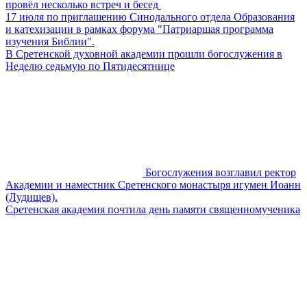
провёл несколько встреч и бесед
17 июля по приглашению Синодального отдела Образования
и катехизации в рамках форума "Патриаршая программа
изучения Библии".
В Сретенской духовной академии прошли богослужения в
Неделю седьмую по Пятидесятнице
Богослужения возглавил ректор
Академии и наместник Сретенского монастыря игумен Иоанн
(Лудищев).
Сретенская академия почтила день памяти священномученика