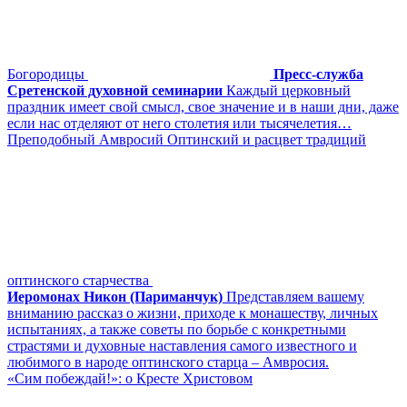
Богородицы
Пресс-служба
Сретенской духовной семинарии
Каждый церковный
праздник имеет свой смысл, свое значение и в наши дни, даже
если нас отделяют от него столетия или тысячелетия…
Преподобный Амвросий Оптинский и расцвет традиций
оптинского старчества
Иеромонах Никон (Париманчук)
Представляем вашему
вниманию рассказ о жизни, приходе к монашеству, личных
испытаниях, а также советы по борьбе с конкретными
страстями и духовные наставления самого известного и
любимого в народе оптинского старца – Амвросия.
«Сим побеждай!»: о Кресте Христовом