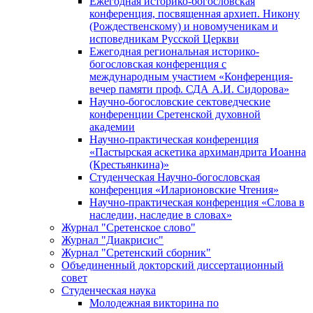
Ежегодная историко-богословская
конференция, посвященная архиеп. Никону
(Рождественскому) и новомученикам и
исповедникам Русской Церкви
Ежегодная региональная историко-
богословская конференция с
международным участием «Конференция-
вечер памяти проф. СДА А.И. Сидорова»
Научно-богословские сектоведческие
конференции Сретенской духовной
академии
Научно-практическая конференция
«Пастырская аскетика архимандрита Иоанна
(Крестьянкина)»
Студенческая Научно-богословская
конференция «Иларионовские Чтения»
Научно-практическая конференция «Cлова в
наследии, наследие в словах»
Журнал "Сретенское слово"
Журнал "Диакрисис"
Журнал "Сретенский сборник"
Объединенный докторский диссертационный
совет
Студенческая наука
Молодежная викторина по