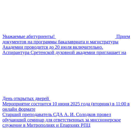
Уважаемые абитуриенты!
Прием
документов на программы бакалавриата и магистратуры
Академии проводится до 20 июля включительно.
Аспирантура Сретенской духовной академии приглашает на
День открытых дверей
Мероприятие состоится 10 июня 2025 года (вторник) в 11:00 в
онлайн формате
Старший преподаватель СДА А. И. Солодков провел
обучающий семинар для ответственных за миссионерское
служение в Митрополиях и Епархиях РПЦ