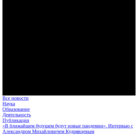
дисциплина корабельного командира, гениальный
стратегический дар флотоводца, жертвенное милосердие
благотворителя и кротость истинного молитвенника.
Этимология имени Исидора Севильского и передача греко-
римской культуры в вестготской Испании. Часть 1
Анализ наиболее известного произведения епископа Севильи
раскрывает как оценку и использование классической
римской культуры в зарождающемся «варварском»
королевстве, так и представления о мире и обществе того
времени.
Пророк Иезекииль: три важных урока от святого
Пророк Иезекииль жил задолго до Рождества Христова, но
уже тогда говорил с Богом на языке Нового Завета и имел
откровения о судьбах человечества.
Предназначение человека в отношении к окружающему миру
Человек, в определенном смысле, является формирующим
принципом всего земного бытия.
Все новости
Наука
Образование
Деятельность
Публикации
«В ближайшем будущем будут новые пандемии». Интервью с
Александром Михайловичем Кудрявцевым