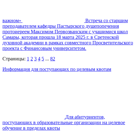
важном»
Встреча со старшим
преподавателем кафедры Пастырского душепопечения
протоиереем Максимом Первозванским с учащимися школ
Самары, которая прошла 18 марта 2025 г. в Сретенской
духовной академии в рамках совместного Просветительского
проекта с Финансовым университетом.
Страницы:
1
2
3
4
5
...
82
Информация для поступающих по целевым квотам
Для абитуриентов,
поступающих в образовательные организации на целевое
обучение в пределах квоты