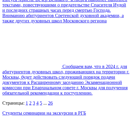
текстами, повествующими о предательстве Спасителя Иудой
и последних страшных часах перед смертью Господа.
Вниманию абитуриентов Сретенской духовной академии, а
также других духовных школ Московского региона
Сообщаем вам, что в 2024 г. для
абитуриентов духовных школ, проживающих на территории г.
Москвы, будет действовать следующий порядок подачи
документов к Расширенному заседанию Экзаменационной
комиссии при Епархиальном совете г. Москвы для получения
обязательной рекомендации к поступлению.
Страницы:
1
2
3
4
5
...
26
Студенты семинарии на экскурсии в РГБ