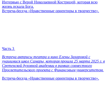
Интервью с Верой Николаевной Кострицей, которая всю
жизнь искала Бога.
Встреча-беседа «Нравственные ориентиры в творчестве».
Часть 3
Встреча актрисы театра и кино Елены Захаровой с
учащимися школ Самары, которая прошла 25 марта 2025 г. в
Сретенской духовной академии в рамках совместного
Просветительского проекта с Финансовым университетом.
Встреча-беседа «Нравственные ориентиры в творчестве».