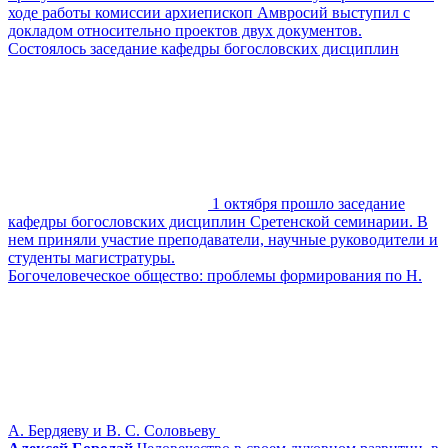
ходе работы комиссии архиепископ Амвросий выступил с
докладом относительно проектов двух документов.
Состоялось заседание кафедры богословских дисциплин
1 октября прошло заседание
кафедры богословских дисциплин Сретенской семинарии. В
нем приняли участие преподаватели, научные руководители и
студенты магистратуры.
Богочеловеческое общество: проблемы формирования по Н.
А. Бердяеву и В. С. Соловьеву