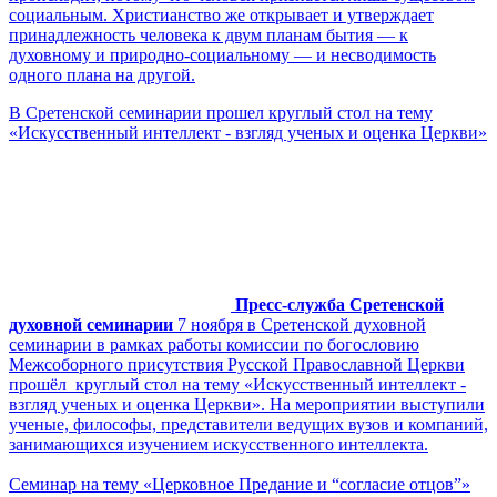
социальным. Христианство же открывает и утверждает
принадлежность человека к двум планам бытия ― к
духовному и природно-социальному ― и несводимость
одного плана на другой.
В Сретенской семинарии прошел круглый стол на тему
«Искусственный интеллект - взгляд ученых и оценка Церкви»
Пресс-служба Сретенской
духовной семинарии
7 ноября в Сретенской духовной
семинарии в рамках работы комиссии по богословию
Межсоборного присутствия Русской Православной Церкви
прошёл круглый стол на тему «Искусственный интеллект -
взгляд ученых и оценка Церкви». На мероприятии выступили
ученые, философы, представители ведущих вузов и компаний,
занимающихся изучением искусственного интеллекта.
Cеминар на тему «Церковное Предание и “согласие отцов”»