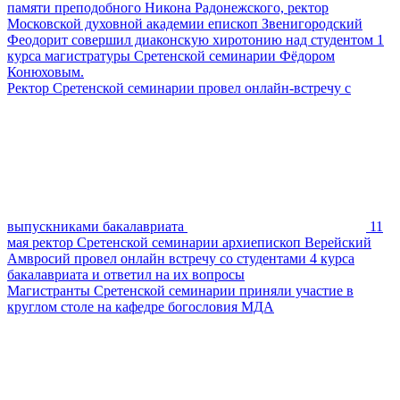
памяти преподобного Никона Радонежского, ректор
Московской духовной академии епископ Звенигородский
Феодорит совершил диаконскую хиротонию над студентом 1
курса магистратуры Сретенской семинарии Фёдором
Конюховым.
Ректор Сретенской семинарии провел онлайн-встречу с
выпускниками бакалавриата
11
мая ректор Сретенской семинарии архиепископ Верейский
Амвросий провел онлайн встречу со студентами 4 курса
бакалавриата и ответил на их вопросы
Магистранты Сретенской семинарии приняли участие в
круглом столе на кафедре богословия МДА