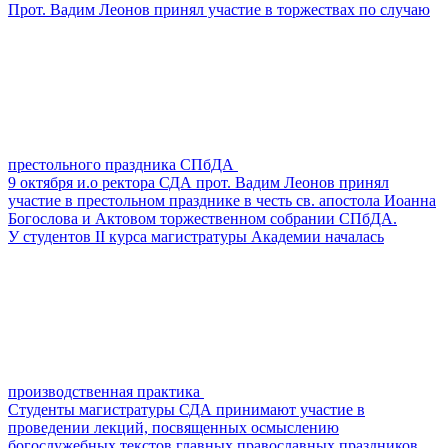
Прот. Вадим Леонов принял участие в торжествах по случаю
престольного праздника СПбДА
9 октября и.о ректора СДА прот. Вадим Леонов принял
участие в престольном празднике в честь св. апостола Иоанна
Богослова и Актовом торжественном собрании СПбДА.
У cтудентов II курса магистратуры Академии началась
производственная практика
Студенты магистратуры СДА принимают участие в
проведении лекций, посвященных осмыслению
богослужебных текстов главных православных праздников.