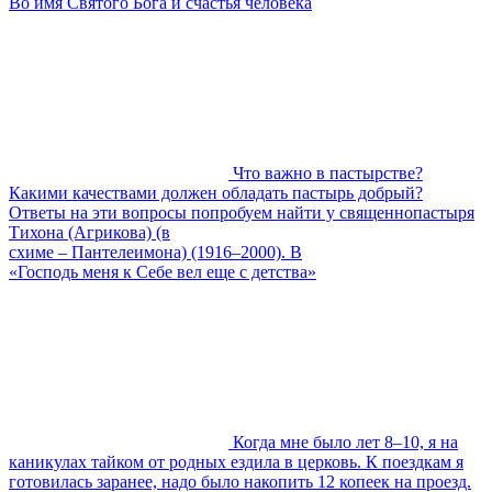
Во имя Святого Бога и счастья человека
Что важно в пастырстве?
Какими качествами должен обладать пастырь добрый?
Ответы на эти вопросы попробуем найти у священнопастыря
Тихона (Агрикова) (в
схиме – Пантелеимона) (1916–2000). В
«Господь меня к Себе вел еще с детства»
Когда мне было лет 8–10, я на
каникулах тайком от родных ездила в церковь. К поездкам я
готовилась заранее, надо было накопить 12 копеек на проезд.