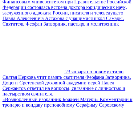
Финансовым университетом при Правительстве Российской
Федерации состоялась встреча доктора юридических наук,
заслуженного адвоката России, писателя и телеведущего
Павла Алексеевича Астахова с учащимися школ Самары.
Святитель Феофан Затворник, пастырь и молитвенник
23 января по новому стилю
Святая Церковь чтит память святителя Феофана Затворника.
Доцент Сретенской духовной академии иерей Павел
Сержантов ответил на вопросы, связанные с личностью и
пастырством святителя.
«Возлюбленный избранник Божией Матери» Комментарий к
тропарю и кондаку преподобному Серафиму Саровскому