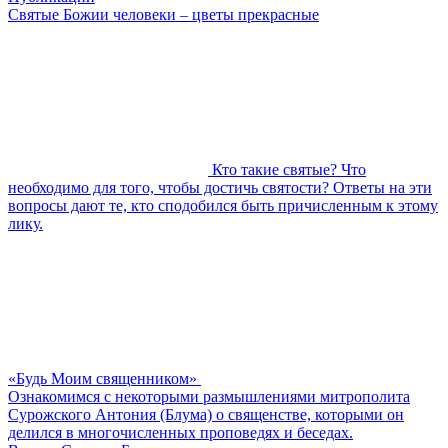
Святые Божии человеки – цветы прекрасные
Кто такие святые? Что
необходимо для того, чтобы достичь святости? Ответы на эти
вопросы дают те, кто сподобился быть причисленным к этому
лику.
«Будь Моим священником»
Ознакомимся с некоторыми размышлениями митрополита
Сурожского Антония (Блума) о священстве, которыми он
делился в многочисленных проповедях и беседах.