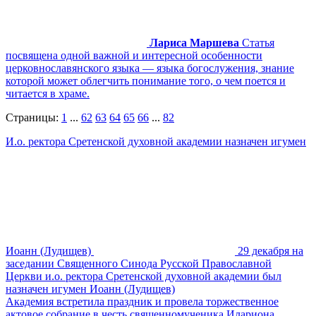
Лариса Маршева
Статья
посвящена одной важной и интересной особенности
церковнославянского языка — языка богослужения, знание
которой может облегчить понимание того, о чем поется и
читается в храме.
Страницы:
1
...
62
63
64
65
66
...
82
И.о. ректора Сретенской духовной академии назначен игумен
Иоанн (Лудищев)
29 декабря на
заседании Священного Синода Русской Православной
Церкви и.о. ректора Сретенской духовной академии был
назначен игумен Иоанн (Лудищев)
Академия встретила праздник и провела торжественное
актовое собрание в честь священномученика Илариона