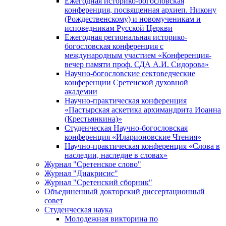
Ежегодная историко-богословская
конференция, посвященная архиеп. Никону
(Рождественскому) и новомученикам и
исповедникам Русской Церкви
Ежегодная региональная историко-
богословская конференция с
международным участием «Конференция-
вечер памяти проф. СДА А.И. Сидорова»
Научно-богословские сектоведческие
конференции Сретенской духовной
академии
Научно-практическая конференция
«Пастырская аскетика архимандрита Иоанна
(Крестьянкина)»
Студенческая Научно-богословская
конференция «Иларионовские Чтения»
Научно-практическая конференция «Cлова в
наследии, наследие в словах»
Журнал "Сретенское слово"
Журнал "Диакрисис"
Журнал "Сретенский сборник"
Объединенный докторский диссертационный
совет
Студенческая наука
Молодежная викторина по