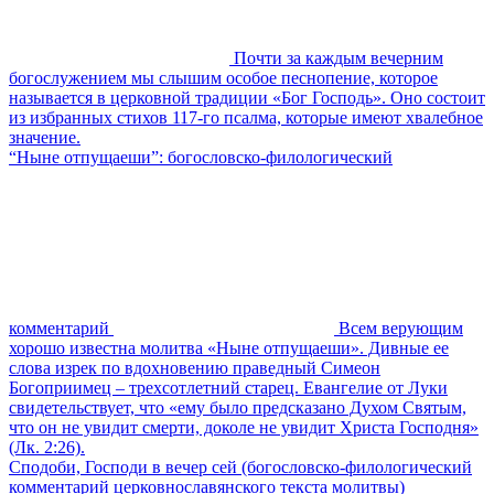
Почти за каждым вечерним
богослужением мы слышим особое песнопение, которое
называется в церковной традиции «Бог Господь». Оно состоит
из избранных стихов 117-го псалма, которые имеют хвалебное
значение.
“Ныне отпущаеши”: богословско-филологический
комментарий
Всем верующим
хорошо известна молитва «Ныне отпущаеши». Дивные ее
слова изрек по вдохновению праведный Симеон
Богоприимец – трехсотлетний старец. Евангелие от Луки
свидетельствует, что «ему было предсказано Духом Святым,
что он не увидит смерти, доколе не увидит Христа Господня»
(Лк. 2:26).
Сподоби, Господи в вечер сей (богословско-филологический
комментарий церковнославянского текста молитвы)