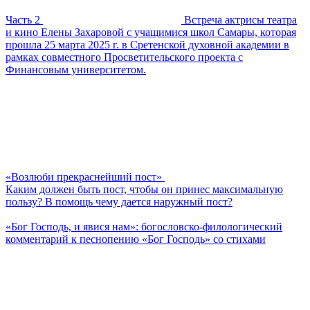
Часть 2
Встреча актрисы театра
и кино Елены Захаровой с учащимися школ Самары, которая
прошла 25 марта 2025 г. в Сретенской духовной академии в
рамках совместного Просветительского проекта с
Финансовым университетом.
«Возлюби прекраснейший пост»
Каким должен быть пост, чтобы он принес максимальную
пользу? В помощь чему дается наружный пост?
«Бог Господь, и явися нам»: богословско-филологический
комментарий к песнопению «Бог Господь» со стихами