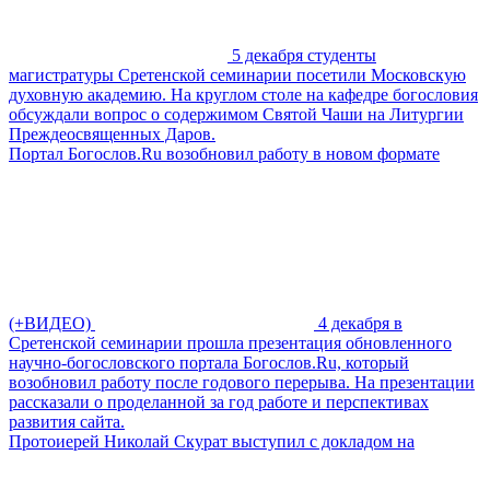
5 декабря студенты
магистратуры Сретенской семинарии посетили Московскую
духовную академию. На круглом столе на кафедре богословия
обсуждали вопрос о содержимом Святой Чаши на Литургии
Преждеосвященных Даров.
Портал Богослов.Ru возобновил работу в новом формате
(+ВИДЕО)
4 декабря в
Сретенской семинарии прошла презентация обновленного
научно-богословского портала Богослов.Ru, который
возобновил работу после годового перерыва. На презентации
рассказали о проделанной за год работе и перспективах
развития сайта.
Протоиерей Николай Скурат выступил с докладом на