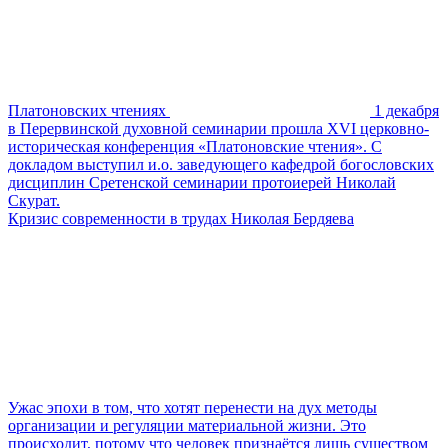
Платоновских чтениях
1 декабря
в Перервинской духовной семинарии прошла XVI церковно-
историческая конференция «Платоновские чтения». С
докладом выступил и.о. заведующего кафедрой богословских
дисциплин Сретенской семинарии протоиерей Николай
Скурат.
Кризис современности в трудах Николая Бердяева
Ужас эпохи в том, что хотят перенести на дух методы
организации и регуляции материальной жизни. Это
происходит, потому что человек признаётся лишь существом