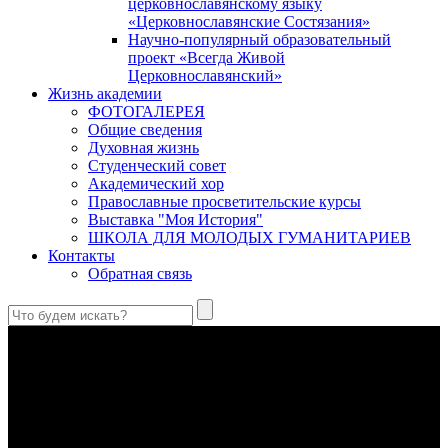
церковнославянскому языку
«Церковнославянские Состязания»
Научно-популярный образовательный
проект «Всегда Живой
Церковнославянский»
Жизнь академии
ФОТОГАЛЕРЕЯ
Общие сведения
Духовная жизнь
Студенческий совет
Академический хор
Православные просветительские курсы
Выставка "Моя История"
ШКОЛА ДЛЯ МОЛОДЫХ ГУМАНИТАРИЕВ
Контакты
Обратная связь
Антропология свт. Феофана Затворника как альтернатива
проектам виртуального человека. Часть 1
Стратегия человека исихастского в статье впервые
представлена на текстах свт. Феофана как альтернатива
человеку виртуальному.
Первый воскресный эксапостиларий: Богословско-
филологический комментарий