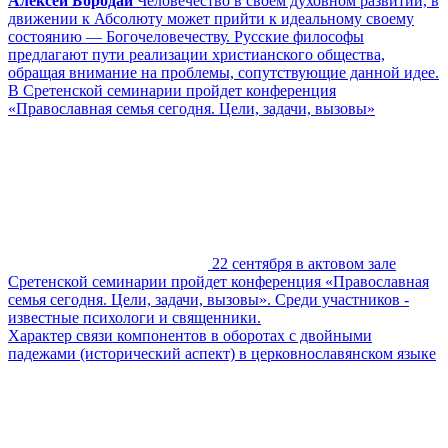
Алексей Бородай
Человечество в своем духовном развитии, в
движении к Абсолюту может прийти к идеальному своему
состоянию ― Богочеловечеству. Русские философы
предлагают пути реализации христианского общества,
обращая внимание на проблемы, сопутствующие данной идее.
В Сретенской семинарии пройдет конференция
«Православная семья сегодня. Цели, задачи, вызовы»
22 сентября в актовом зале
Сретенской семинарии пройдет конференция «Православная
семья сегодня. Цели, задачи, вызовы». Среди участников -
известные психологи и священники.
Характер связи компонентов в оборотах с двойными
падежами (исторический аспект) в церковнославянском языке