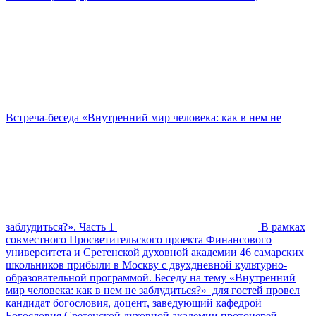
Встреча-беседа «Внутренний мир человека: как в нем не
заблудиться?». Часть 1
В рамках
совместного Просветительского проекта Финансового
университета и Сретенской духовной академии 46 самарских
школьников прибыли в Москву с двухдневной культурно-
образовательной программой. Беседу на тему «Внутренний
мир человека: как в нем не заблудиться?» для гостей провел
кандидат богословия, доцент, заведующий кафедрой
Богословия Сретенской духовной академии протоиерей