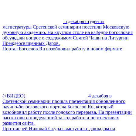
5 декабря студенты
магистратуры Сретенской семинарии посетили Московскую
духовную академию. На круглом столе на кафедре богословия
обсуждали вопрос о содержимом Святой Чаши на Литургии
Преждеосвященных Даров.
Портал Богослов.Ru возобновил работу в новом формате
(+ВИДЕО)
4 декабря в
Сретенской семинарии прошла презентация обновленного
научно-богословского портала Богослов.Ru, который
возобновил работу после годового перерыва. На презентации
рассказали о проделанной за год работе и перспективах
развития сайта.
Протоиерей Николай Скурат выступил с докладом на