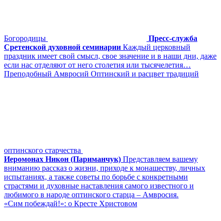
Богородицы
Пресс-служба
Сретенской духовной семинарии
Каждый церковный
праздник имеет свой смысл, свое значение и в наши дни, даже
если нас отделяют от него столетия или тысячелетия…
Преподобный Амвросий Оптинский и расцвет традиций
оптинского старчества
Иеромонах Никон (Париманчук)
Представляем вашему
вниманию рассказ о жизни, приходе к монашеству, личных
испытаниях, а также советы по борьбе с конкретными
страстями и духовные наставления самого известного и
любимого в народе оптинского старца – Амвросия.
«Сим побеждай!»: о Кресте Христовом