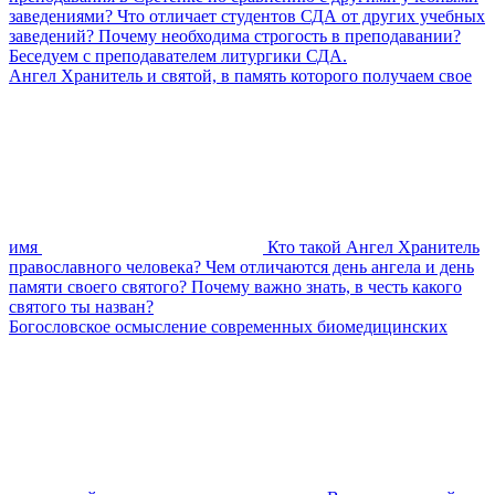
заведениями? Что отличает студентов СДА от других учебных
заведений? Почему необходима строгость в преподавании?
Беседуем с преподавателем литургики СДА.
Ангел Хранитель и святой, в память которого получаем свое
имя
Кто такой Ангел Хранитель
православного человека? Чем отличаются день ангела и день
памяти своего святого? Почему важно знать, в честь какого
святого ты назван?
Богословское осмысление современных биомедицинских