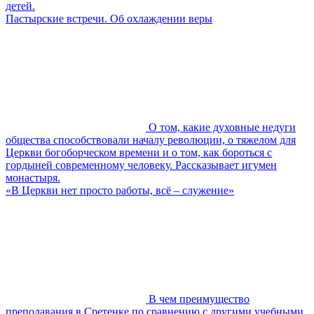
детей.
Пастырские встречи. Об охлаждении веры
О том, какие духовные недуги
общества способствовали началу революции, о тяжелом для
Церкви богоборческом времени и о том, как бороться с
гордыней современному человеку. Рассказывает игумен
монастыря.
«В Церкви нет просто работы, всё – служение»
В чем преимущество
преподавания в Сретенке по сравнению с другими учебными