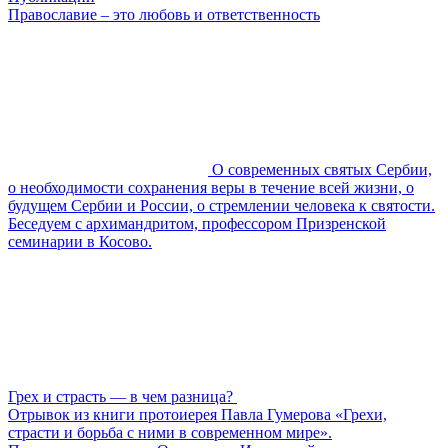
Православие – это любовь и ответственность
О современных святых Сербии,
о необходимости сохранения веры в течение всей жизни, о
будущем Сербии и России, о стремлении человека к святости.
Беседуем с архимандритом, профессором Призренской
семинарии в Косово.
Грех и страсть — в чем разница?
Отрывок из книги протоиерея Павла Гумерова «Грехи,
страсти и борьба с ними в современном мире».