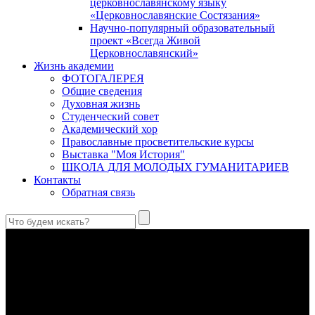
церковнославянскому языку
«Церковнославянские Состязания»
Научно-популярный образовательный
проект «Всегда Живой
Церковнославянский»
Жизнь академии
ФОТОГАЛЕРЕЯ
Общие сведения
Духовная жизнь
Студенческий совет
Академический хор
Православные просветительские курсы
Выставка "Моя История"
ШКОЛА ДЛЯ МОЛОДЫХ ГУМАНИТАРИЕВ
Контакты
Обратная связь
Антропология свт. Феофана Затворника как альтернатива
проектам виртуального человека. Часть 1
Стратегия человека исихастского в статье впервые
представлена на текстах свт. Феофана как альтернатива
человеку виртуальному.
Первый воскресный эксапостиларий: Богословско-
филологический комментарий