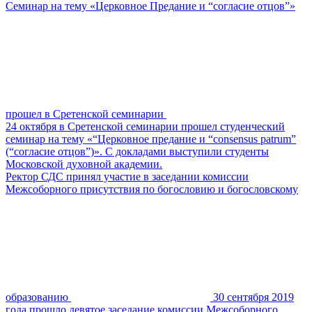
Cеминар на тему «Церковное Предание и “согласие отцов”»
прошел в Сретенской семинарии
24 октября в Сретенской семинарии прошел студенческий
семинар на тему «“Церковное предание и “consensus patrum”
(“согласие отцов”)». С докладами выступили студенты
Московской духовной академии.
Ректор СДС принял участие в заседании комиссии
Межсоборного присутствия по богословию и богословскому
образованию
30 сентября 2019
года прошло девятое заседание комиссии Межсоборного