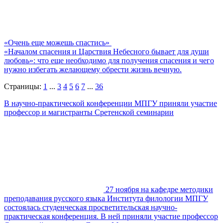
«Очень еще можешь спастись»
«Началом спасения и Царствия Небесного бывает для души
любовь»: что еще необходимо для получения спасения и чего
нужно избегать желающему обрести жизнь вечную.
Страницы:
1
...
3
4
5
6
7
...
36
В научно-практической конференции МПГУ приняли участие
профессор и магистранты Сретенской семинарии
27 ноября на кафедре методики
преподавания русского языка Института филологии МПГУ
состоялась студенческая просветительская научно-
практическая конференция. В ней приняли участие профессор