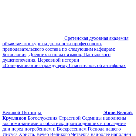
Сретенская духовная академия
объявляет конкурс на должности профессорско-
преподавательского состава по следующим кафедрам:
Богословия, Древних и новых языков, Пастырского
душепопечения, Церковной истории
«Сопереживание страждущему Спасителю»: об антифонах
Великой Пятницы
Яков Белый-
Кругляков
Богослужения Страстной Седмицы наполнены
воспоминаниями о событиях, происходивших в последние
дни перед погребением и Воскресением Господа нашего
Иисуса Христа. Вечер Великого Четверга наиболее наполнен