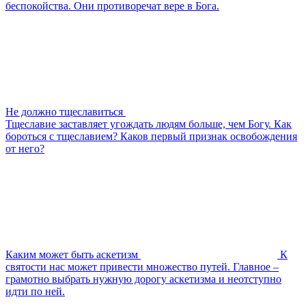
беспокойства. Они противоречат вере в Бога.
Не должно тщеславиться
Тщеславие заставляет угождать людям больше, чем Богу. Как
бороться с тщеславием? Каков первый признак освобождения
от него?
Каким может быть аскетизм
К
святости нас может привести множество путей. Главное –
грамотно выбрать нужную дорогу аскетизма и неотступно
идти по ней.