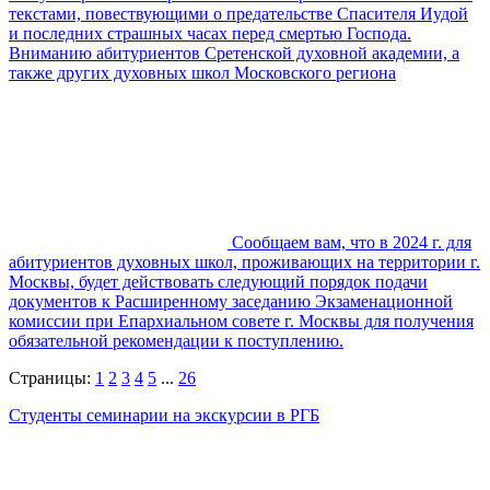
текстами, повествующими о предательстве Спасителя Иудой
и последних страшных часах перед смертью Господа.
Вниманию абитуриентов Сретенской духовной академии, а
также других духовных школ Московского региона
Сообщаем вам, что в 2024 г. для
абитуриентов духовных школ, проживающих на территории г.
Москвы, будет действовать следующий порядок подачи
документов к Расширенному заседанию Экзаменационной
комиссии при Епархиальном совете г. Москвы для получения
обязательной рекомендации к поступлению.
Страницы:
1
2
3
4
5
...
26
Студенты семинарии на экскурсии в РГБ