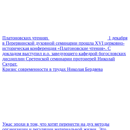
Платоновских чтениях
1 декабря
в Перервинской духовной семинарии прошла XVI церковно-
историческая конференция «Платоновские чтения». С
докладом выступил и.о. заведующего кафедрой богословских
дисциплин Сретенской семинарии протоиерей Николай
Скурат.
Кризис современности в трудах Николая Бердяева
Ужас эпохи в том, что хотят перенести на дух методы
организации и регуляции материальной жизни. Это