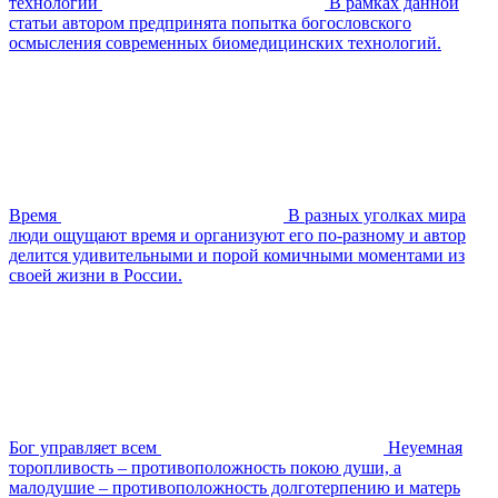
технологий
В рамках данной
статьи автором предпринята попытка богословского
осмысления современных биомедицинских технологий.
Время
В разных уголках мира
люди ощущают время и организуют его по-разному и автор
делится удивительными и порой комичными моментами из
своей жизни в России.
Бог управляет всем
Неуемная
торопливость – противоположность покою души, а
малодушие – противоположность долготерпению и матерь