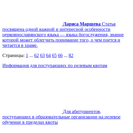
Лариса Маршева
Статья
посвящена одной важной и интересной особенности
церковнославянского языка — языка богослужения, знание
которой может облегчить понимание того, о чем поется и
читается в храме.
Страницы:
1
...
62
63
64
65
66
...
82
Информация для поступающих по целевым квотам
Для абитуриентов,
поступающих в образовательные организации на целевое
обучение в пределах квоты