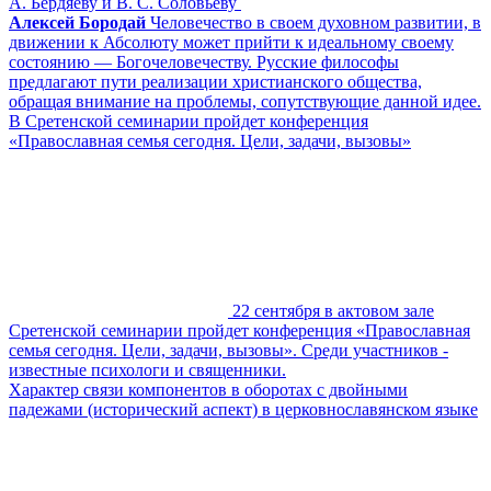
А. Бердяеву и В. С. Соловьеву
Алексей Бородай
Человечество в своем духовном развитии, в
движении к Абсолюту может прийти к идеальному своему
состоянию ― Богочеловечеству. Русские философы
предлагают пути реализации христианского общества,
обращая внимание на проблемы, сопутствующие данной идее.
В Сретенской семинарии пройдет конференция
«Православная семья сегодня. Цели, задачи, вызовы»
22 сентября в актовом зале
Сретенской семинарии пройдет конференция «Православная
семья сегодня. Цели, задачи, вызовы». Среди участников -
известные психологи и священники.
Характер связи компонентов в оборотах с двойными
падежами (исторический аспект) в церковнославянском языке