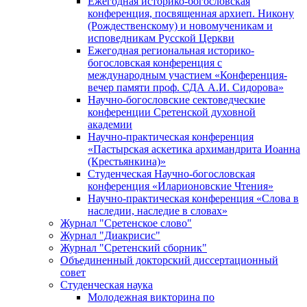
Ежегодная историко-богословская
конференция, посвященная архиеп. Никону
(Рождественскому) и новомученикам и
исповедникам Русской Церкви
Ежегодная региональная историко-
богословская конференция с
международным участием «Конференция-
вечер памяти проф. СДА А.И. Сидорова»
Научно-богословские сектоведческие
конференции Сретенской духовной
академии
Научно-практическая конференция
«Пастырская аскетика архимандрита Иоанна
(Крестьянкина)»
Студенческая Научно-богословская
конференция «Иларионовские Чтения»
Научно-практическая конференция «Cлова в
наследии, наследие в словах»
Журнал "Сретенское слово"
Журнал "Диакрисис"
Журнал "Сретенский сборник"
Объединенный докторский диссертационный
совет
Студенческая наука
Молодежная викторина по