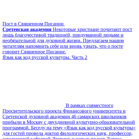
Пост в Священном Писании
Сретенская академия
Некоторые христиане почитают пост
лишь благочестивой традицией, придуманной людьми и
необязательной для духовной жизни. Предлагаем нашим
читателям напомнить себе или вновь узнать, что о посте
говорит Священное Писание.
Язык как код русской культуры. Часть 2
В рамках совместного
Просветительского проекта Финансового университета и
Сретенской духовной академии 46 самарских школьников
прибыли в Москву с двухдневной культурно-образовательной
программой. Беседу на тему «Язык как код русской культуры»
для гостей провела доктор филологических наук, профессор,
заведующий кафедрой Древних и новых языков Лариса