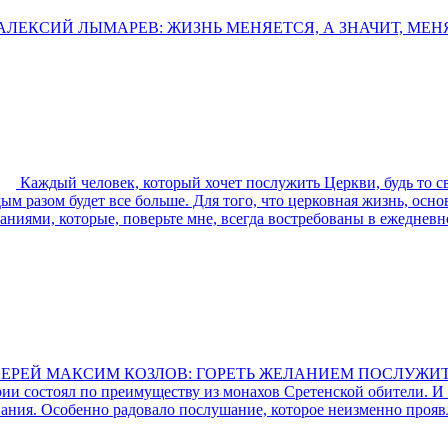
ЛЕКСИЙ ЛЫМАРЕВ: ЖИЗНЬ МЕНЯЕТСЯ, А ЗНАЧИТ, МЕНЯ
Каждый человек, который хочет послужить Церкви, будь то с
ждым разом будет все больше. Для того, что церковная жизнь, ос
иями, которые, поверьте мне, всегда востребованы в ежедневн
ЕРЕЙ МАКСИМ КОЗЛОВ: ГОРЕТЬ ЖЕЛАНИЕМ ПОСЛУЖИТ
и состоял по преимуществу из монахов Сретенской обители. И 
нания. Особенно радовало послушание, которое неизменно проя