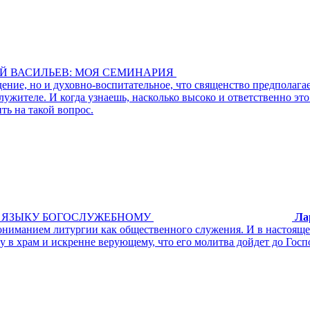
Й ВАСИЛЬЕВ: МОЯ СЕМИНАРИЯ
дение, но и духовно-воспитательное, что священство предполаг
жителе. И когда узнаешь, насколько высоко и ответственно это 
ть на такой вопрос.
Я ЯЗЫКУ БОГОСЛУЖЕБНОМУ
Ла
ониманием литургии как общественного служения. И в настоящее
му в храм и искренне верующему, что его молитва дойдет до Го