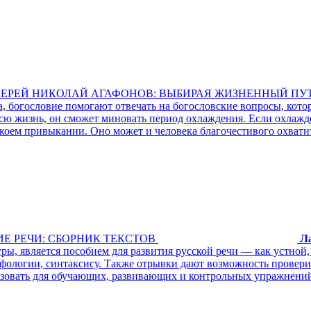
ИЕРЕЙ НИКОЛАЙ АГАФОНОВ: ВЫБИРАЯ ЖИЗНЕННЫЙ ПУ
, богословие помогают отвечать на богословские вопросы, кото
 всю жизнь, он сможет миновать период охлаждения. Если охлаж
екоем привыкании. Оно может и человека благочестивого охвати
Е РЕЧИ: СБОРНИК ТЕКСТОВ
Л
ры, является пособием для развития русской речи — как устной
рфологии, синтаксису. Также отрывки дают возможность прове
льзовать для обучающих, развивающих и контрольных упражнени