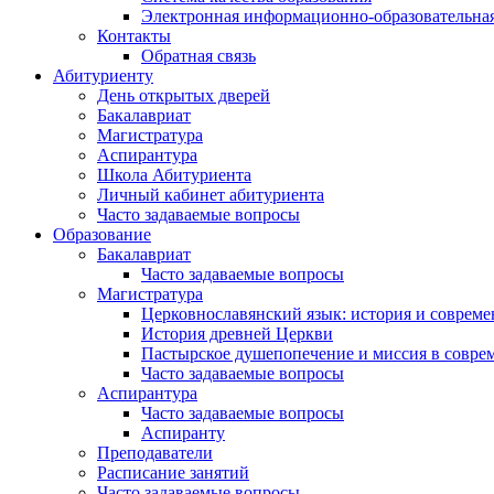
Электронная информационно-образовательная
Контакты
Обратная связь
Абитуриенту
День открытых дверей
Бакалавриат
Магистратура
Аспирантура
Школа Абитуриента
Личный кабинет абитуриента
Часто задаваемые вопросы
Образование
Бакалавриат
Часто задаваемые вопросы
Магистратура
Церковнославянский язык: история и совреме
История древней Церкви
Пастырское душепопечение и миссия в совре
Часто задаваемые вопросы
Аспирантура
Часто задаваемые вопросы
Аспиранту
Преподаватели
Расписание занятий
Часто задаваемые вопросы