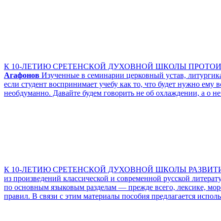
К 10-ЛЕТИЮ СРЕТЕНСКОЙ ДУХОВНОЙ ШКОЛЫ ПРОТО
Агафонов
Изученные в семинарии церковный устав, литургика
если студент воспринимает учебу как то, что будет нужно ему
необдуманно. Давайте будем говорить не об охлаждении, а о н
К 10-ЛЕТИЮ СРЕТЕНСКОЙ ДУХОВНОЙ ШКОЛЫ РАЗВИТИ
из произведений классической и современной русской литерату
по основным языковым разделам — прежде всего, лексике, мо
правил. В связи с этим материалы пособия предлагается испо