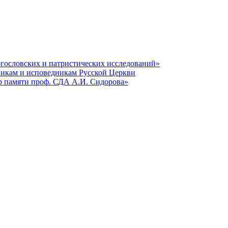
гословских и патристических исследований»
никам и исповедникам Русской Церкви
р памяти проф. СДА А.И. Сидорова»