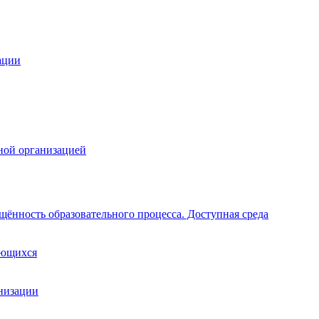
ации
ной организацией
щённость образовательного процесса. Доступная среда
ающихся
анизации