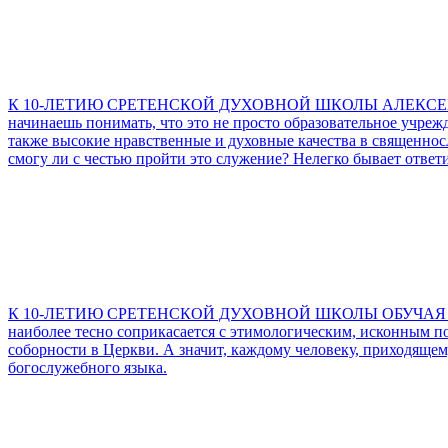
К 10-ЛЕТИЮ СРЕТЕНСКОЙ ДУХОВНОЙ ШКОЛЫ АЛЕКСЕ
начинаешь понимать, что это не просто образовательное учреж
также высокие нравственные и духовные качества в священнослу
смогу ли с честью пройти это служение? Нелегко бывает ответи
К 10-ЛЕТИЮ СРЕТЕНСКОЙ ДУХОВНОЙ ШКОЛЫ ОБУЧА
наиболее тесно соприкасается с этимологическим, исконным п
соборности в Церкви. А значит, каждому человеку, приходяще
богослужебного языка.