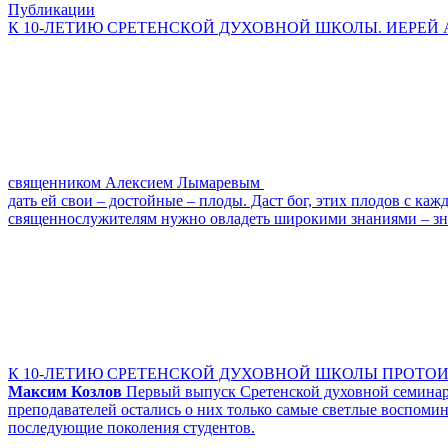
Публикации
К 10-ЛЕТИЮ СРЕТЕНСКОЙ ДУХОВНОЙ ШКОЛЫ. ИЕРЕЙ А
священником Алексием Лымаревым
дать ей свои – достойные – плоды. Даст бог, этих плодов с ка
священнослужителям нужно овладеть широкими знаниями – знан
К 10-ЛЕТИЮ СРЕТЕНСКОЙ ДУХОВНОЙ ШКОЛЫ ПРОТОИ
Максим Козлов
Первый выпуск Сретенской духовной семинари
преподавателей остались о них только самые светлые воспоми
последующие поколения студентов.