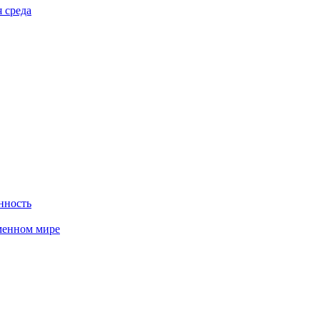
 среда
нность
менном мире