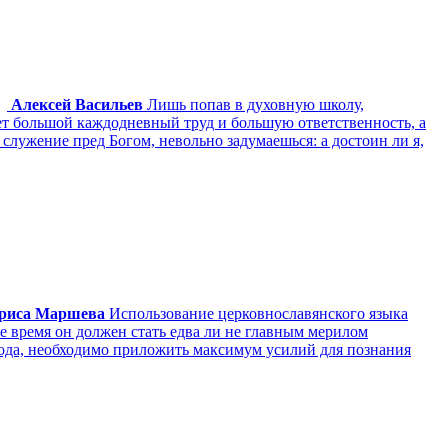
Алексей Васильев
Лишь попав в духовную школу,
ает большой каждодневный труд и большую ответственность, а
служение пред Богом, невольно задумаешься: а достоин ли я,
риса Маршева
Использование церковнославянского языка
 время он должен стать едва ли не главным мерилом
спода, необходимо приложить максимум усилий для познания