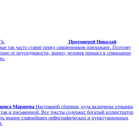
ТЬ
Протоиерей Николай
рые так часто ставят перед священником прихожане. Поэтому
дение от неусидчивости, значит, человек пришел в семинарию
ть.
ариса Маршева
Настоящий сборник, куда включены отрывки
, так и письменной. Все тексты содержат богатый иллюстратор
рить знание главнейших орфографических и пунктуационных
й.