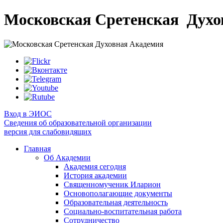
Московская Сретенская
Духо
Вход в ЭИОС
Сведения об образовательной организации
версия для слабовидящих
Главная
Об Академии
Академия сегодня
История академии
Священномученик Иларион
Основополагающие документы
Образовательная деятельность
Социально-воспитательная работа
Сотрудничество