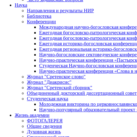
Наука
Направления и результаты НИР
Библиотека
Конференции
Международная научно-богословская конфер
Ежегодная богословско-патрологическая кон
Ежегодная богословско-патрологическая кон
Ежегодная историко-богословская конференц
Ежегодная региональная историко-богословс
Научно-богословские сектоведческие конфер
Научно-практическая конференция «Пастырск
Студенческая Научно-богословская конферен
Научно-практическая конференция «Cлова в н
Журнал "Сретенское слово"
Журнал "Диакрисис"
Журнал "Сретенский сборник"
Объединенный докторский диссертационный совет
Студенческая наука
Молодежная викторина по церковнославянско
Научно-популярный образовательный проект
Жизнь академии
ФОТОГАЛЕРЕЯ
Общие сведения
Духовная жизнь