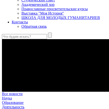
Студенческий совет
Академический хор
Православные просветительские курсы
Выставка "Моя История"
ШКОЛА ДЛЯ МОЛОДЫХ ГУМАНИТАРИЕВ
Контакты
Обратная связь
Святые страстотерпцы Борис и Глеб: к истории канонизации и
Первыми русскими святыми, прославленными Церковью, стали 
Праведный Феодор Ушаков: «Смерть предпочитаю я бесчестн
В Федоре Ушакове гармонично соединились железная дисциплин
истинного молитвенника.
Этимология имени Исидора Севильского и передача греко-римс
Анализ наиболее известного произведения епископа Севильи р
представления о мире и обществе того времени.
Пророк Иезекииль: три важных урока от святого
Пророк Иезекииль жил задолго до Рождества Христова, но уже т
Предназначение человека в отношении к окружающему миру
Человек, в определенном смысле, является формирующим прин
Все новости
Наука
Образование
Деятельность