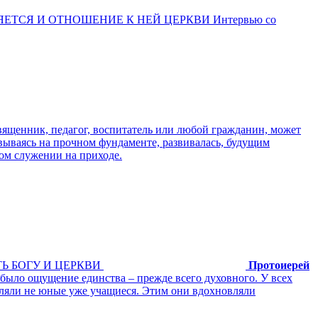
ЕТСЯ И ОТНОШЕНИЕ К НЕЙ ЦЕРКВИ Интервью со
вященник, педагог, воспитатель или любой гражданин, может
новываясь на прочном фундаменте, развивалась, будущим
ом служении на приходе.
Ь БОГУ И ЦЕРКВИ
Протоиерей
было ощущение единства – прежде всего духовного. У всех
вляли не юные уже учащиеся. Этим они вдохновляли