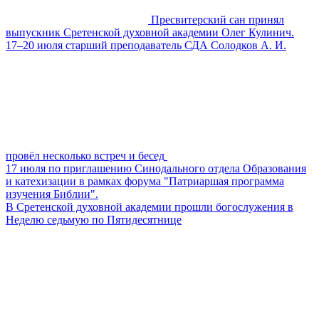
Пресвитерский сан принял
выпускник Сретенской духовной академии Олег Кулинич.
17–20 июля старший преподаватель СДА Солодков А. И.
провёл несколько встреч и бесед
17 июля по приглашению Синодального отдела Образования
и катехизации в рамках форума "Патриаршая программа
изучения Библии".
В Сретенской духовной академии прошли богослужения в
Неделю седьмую по Пятидесятнице