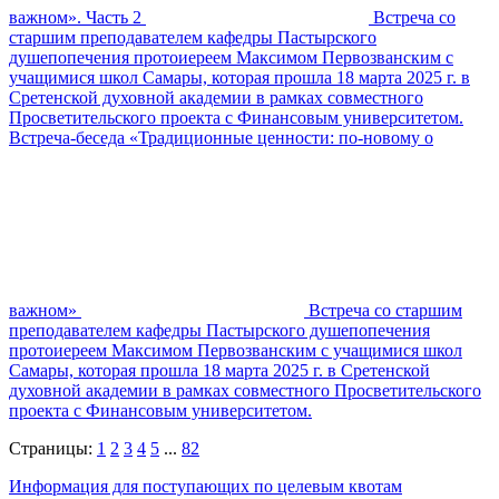
важном». Часть 2
Встреча со
старшим преподавателем кафедры Пастырского
душепопечения протоиереем Максимом Первозванским с
учащимися школ Самары, которая прошла 18 марта 2025 г. в
Сретенской духовной академии в рамках совместного
Просветительского проекта с Финансовым университетом.
Встреча-беседа «Традиционные ценности: по-новому о
важном»
Встреча со старшим
преподавателем кафедры Пастырского душепопечения
протоиереем Максимом Первозванским с учащимися школ
Самары, которая прошла 18 марта 2025 г. в Сретенской
духовной академии в рамках совместного Просветительского
проекта с Финансовым университетом.
Страницы:
1
2
3
4
5
...
82
Информация для поступающих по целевым квотам