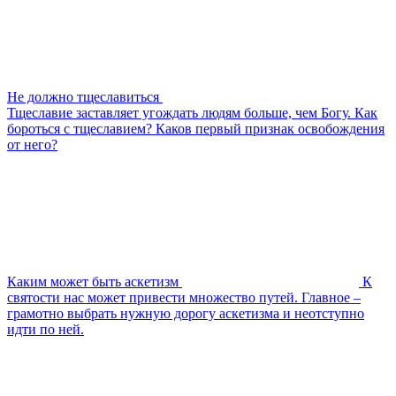
Не должно тщеславиться
Тщеславие заставляет угождать людям больше, чем Богу. Как
бороться с тщеславием? Каков первый признак освобождения
от него?
Каким может быть аскетизм
К
святости нас может привести множество путей. Главное –
грамотно выбрать нужную дорогу аскетизма и неотступно
идти по ней.