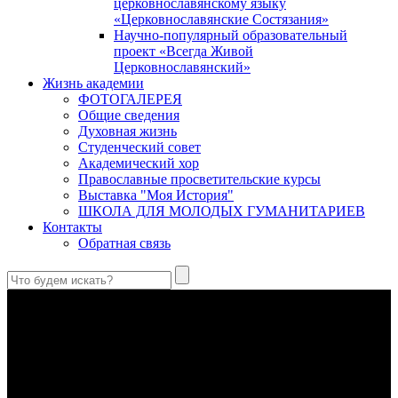
церковнославянскому языку
«Церковнославянские Состязания»
Научно-популярный образовательный
проект «Всегда Живой
Церковнославянский»
Жизнь академии
ФОТОГАЛЕРЕЯ
Общие сведения
Духовная жизнь
Студенческий совет
Академический хор
Православные просветительские курсы
Выставка "Моя История"
ШКОЛА ДЛЯ МОЛОДЫХ ГУМАНИТАРИЕВ
Контакты
Обратная связь
Святые страстотерпцы Борис и Глеб: к истории канонизации
и написания житий
Первыми русскими святыми, прославленными Церковью,
стали благоверные князья Борис и Глеб.
Праведный Феодор Ушаков: «Смерть предпочитаю я
бесчестному служению»
В Федоре Ушакове гармонично соединились железная