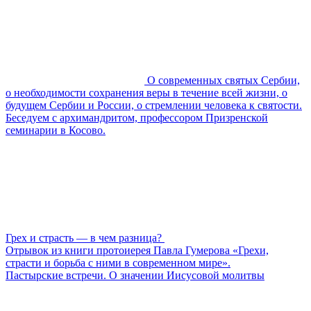
О современных святых Сербии,
о необходимости сохранения веры в течение всей жизни, о
будущем Сербии и России, о стремлении человека к святости.
Беседуем с архимандритом, профессором Призренской
семинарии в Косово.
Грех и страсть — в чем разница?
Отрывок из книги протоиерея Павла Гумерова «Грехи,
страсти и борьба с ними в современном мире».
Пастырские встречи. О значении Иисусовой молитвы