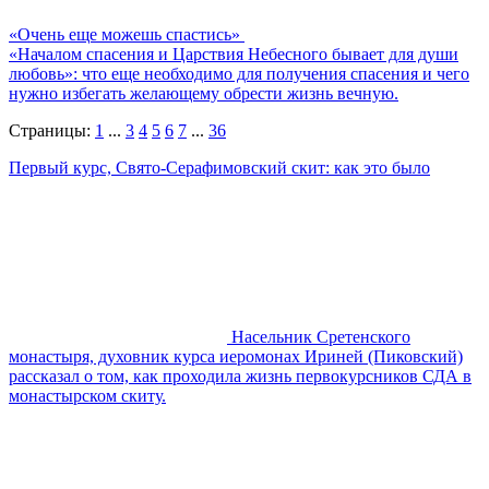
«Очень еще можешь спастись»
«Началом спасения и Царствия Небесного бывает для души
любовь»: что еще необходимо для получения спасения и чего
нужно избегать желающему обрести жизнь вечную.
Страницы:
1
...
3
4
5
6
7
...
36
Первый курс, Свято-Серафимовский скит: как это было
Насельник Сретенского
монастыря, духовник курса иеромонах Ириней (Пиковский)
рассказал о том, как проходила жизнь первокурсников СДА в
монастырском скиту.