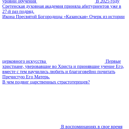
уровни обучения
В 2025 году
Сретенская духовная академия приняла абитуриентов уже в
27-й раз подряд.
Икона Пресвятой Богородицы «Казанская» Очерк из истории
церковного искусства
Первые
христиане, уверовавшие во Христа и принявшие учение Его,
вместе с тем научились любить и благоговейно почитать
Пречистую Его Матерь.
В чем подвиг царственных страстотерпцев?
В воспоминаниях в свое время