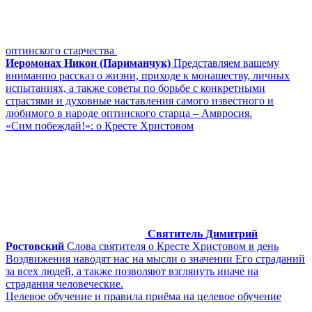
оптинского старчества
Иеромонах Никон (Париманчук)
Представляем вашему
вниманию рассказ о жизни, приходе к монашеству, личных
испытаниях, а также советы по борьбе с конкретными
страстями и духовные наставления самого известного и
любимого в народе оптинского старца – Амвросия.
«Сим побеждай!»: о Кресте Христовом
Святитель Димитрий
Ростовский
Слова святителя о Кресте Христовом в день
Воздвижения наводят нас на мысли о значении Его страданий
за всех людей, а также позволяют взглянуть иначе на
страдания человеческие.
Целевое обучение и правила приёма на целевое обучение