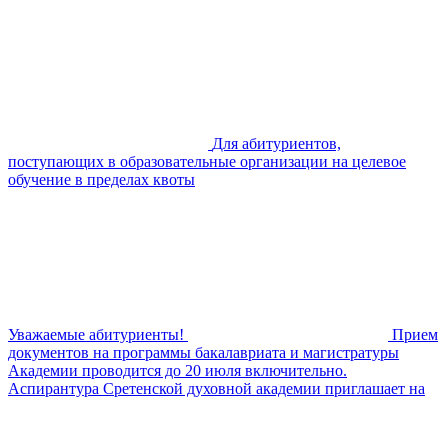
Для абитуриентов,
поступающих в образовательные организации на целевое
обучение в пределах квоты
Уважаемые абитуриенты!
Прием
документов на программы бакалавриата и магистратуры
Академии проводится до 20 июля включительно.
Аспирантура Сретенской духовной академии приглашает на