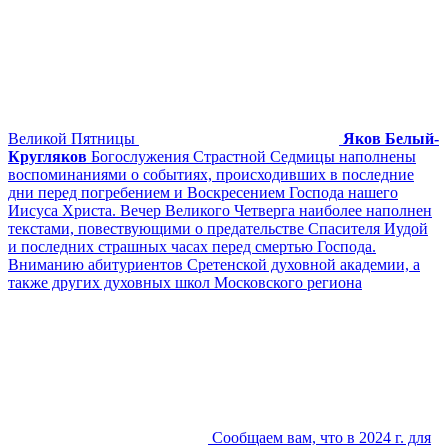
Великой Пятницы
Яков Белый-
Кругляков
Богослужения Страстной Седмицы наполнены
воспоминаниями о событиях, происходивших в последние
дни перед погребением и Воскресением Господа нашего
Иисуса Христа. Вечер Великого Четверга наиболее наполнен
текстами, повествующими о предательстве Спасителя Иудой
и последних страшных часах перед смертью Господа.
Вниманию абитуриентов Сретенской духовной академии, а
также других духовных школ Московского региона
Сообщаем вам, что в 2024 г. для