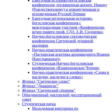
Ежегодная историко-богословская
конференция, посвященная архиеп. Никону
(Рождественскому) и новомученикам и
исповедникам Русской Церкви
Ежегодная региональная историко-
богословская конференция с
международным участием «Конференция-
вечер памяти проф. СДА А.И. Сидорова»
Научно-богословские сектоведческие
конференции Сретенской духовной
академии
Научно-практическая конференция
«Пастырская аскетика архимандрита Иоанна
(Крестьянкина)»
Студенческая Научно-богословская
конференция «Иларионовские Чтения»
Научно-практическая конференция «Cлова в
наследии, наследие в словах»
Журнал "Сретенское слово"
Журнал "Диакрисис"
Журнал "Сретенский сборник"
Объединенный докторский диссертационный
совет
Студенческая наука
Молодежная викторина по