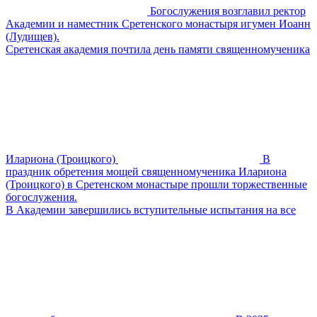
Богослужения возглавил ректор
Академии и наместник Сретенского монастыря игумен Иоанн
(Лудищев).
Сретенская академия почтила день памяти священномученика
Илариона (Троицкого)
В
праздник обретения мощей священномученика Илариона
(Троицкого) в Сретенском монастыре прошли торжественные
богослужения.
В Академии завершились вступительные испытания на все