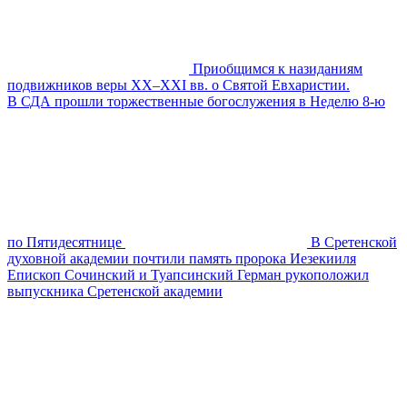
Приобщимся к назиданиям
подвижников веры XX–XXI вв. о Святой Евхаристии.
В СДА прошли торжественные богослужения в Неделю 8-ю
по Пятидесятнице
В Сретенской
духовной академии почтили память пророка Иезекииля
Епископ Сочинский и Туапсинский Герман рукоположил
выпускника Сретенской академии