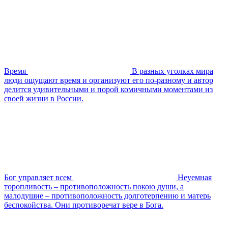
Время
В разных уголках мира
люди ощущают время и организуют его по-разному и автор
делится удивительными и порой комичными моментами из
своей жизни в России.
Бог управляет всем
Неуемная
торопливость – противоположность покою души, а
малодушие – противоположность долготерпению и матерь
беспокойства. Они противоречат вере в Бога.