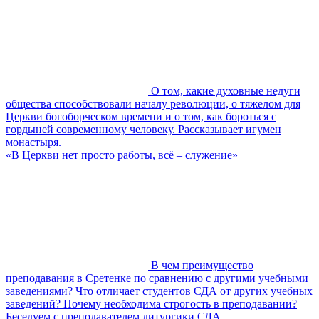
О том, какие духовные недуги
общества способствовали началу революции, о тяжелом для
Церкви богоборческом времени и о том, как бороться с
гордыней современному человеку. Рассказывает игумен
монастыря.
«В Церкви нет просто работы, всё – служение»
В чем преимущество
преподавания в Сретенке по сравнению с другими учебными
заведениями? Что отличает студентов СДА от других учебных
заведений? Почему необходима строгость в преподавании?
Беседуем с преподавателем литургики СДА.