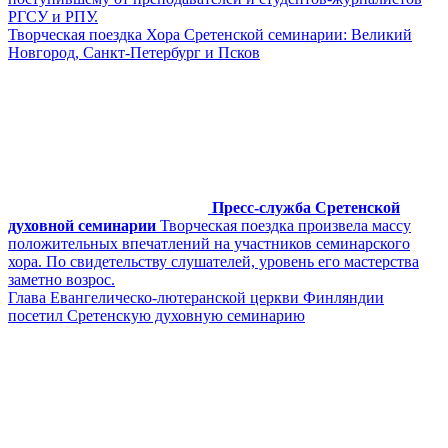
РГСУ и РПУ.
Творческая поездка Хора Сретенской семинарии: Великий
Новгород, Санкт-Петербург и Псков
Пресс-служба Сретенской
духовной семинарии
Творческая поездка произвела массу
положительных впечатлений на участников семинарского
хора. По свидетельству слушателей, уровень его мастерства
заметно возрос.
Глава Евангелическо-лютеранской церкви Финляндии
посетил Сретенскую духовную семинарию