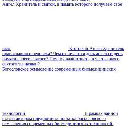
Ангел Хранитель и святой, в память которого получаем свое
имя
Кто такой Ангел Хранитель
православного человека? Чем отличаются день ангела и день
памяти своего святого? Почему важно знать, в честь какого
святого ты назван?
Богословское осмысление современных биомедицинских
технологий
В рамках данной
статьи автором предпринята попытка богословского
осмысления современных биомедицинских технологий.