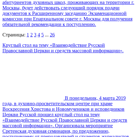
абитуриентов духовных школ, проживающих на территории г.
Москвы, будет действовать следующий порядок подачи
документов к Расширенному заседанию Экзаменационной
комиссии при Епархиальном совете г. Москвы для получения
обязательной рекомендации к поступлению.
Страницы:
1
2
3
4
5
...
26
Круглый стол на тему «Взаимодействие Русской
Православной Церкви и средств массовой информации».
В понедельник, 4 марта 2019
года, в духовно-просветительском центре при храме
Воскресения Христова и Новомучеников и исповедников
Церкви Русской прошел круглый стол на тему
«Взаимодействие Русской Православной Церкви и средств
массовой информации». Организовала мероприятие
Сретенская духовная семинария, по предложению,
поступившему от преподавателей и студентов-журналистов