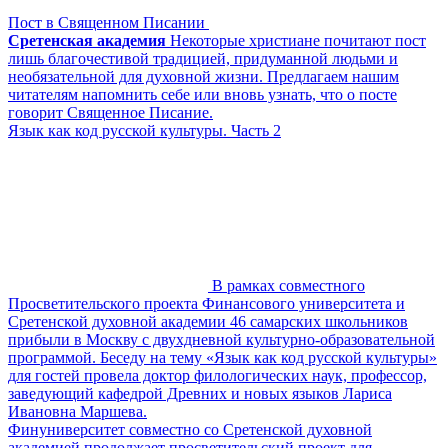
Пост в Священном Писании
Сретенская академия
Некоторые христиане почитают пост
лишь благочестивой традицией, придуманной людьми и
необязательной для духовной жизни. Предлагаем нашим
читателям напомнить себе или вновь узнать, что о посте
говорит Священное Писание.
Язык как код русской культуры. Часть 2
В рамках совместного
Просветительского проекта Финансового университета и
Сретенской духовной академии 46 самарских школьников
прибыли в Москву с двухдневной культурно-образовательной
программой. Беседу на тему «Язык как код русской культуры»
для гостей провела доктор филологических наук, профессор,
заведующий кафедрой Древних и новых языков Лариса
Ивановна Маршева.
Финуниверситет совместно со Сретенской духовной
академией продолжает просветительский проект для