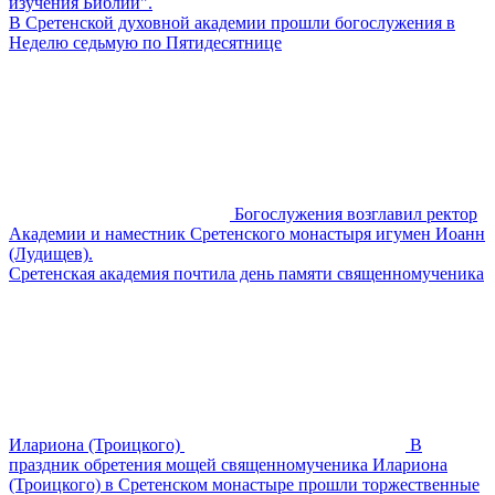
изучения Библии".
В Сретенской духовной академии прошли богослужения в
Неделю седьмую по Пятидесятнице
Богослужения возглавил ректор
Академии и наместник Сретенского монастыря игумен Иоанн
(Лудищев).
Сретенская академия почтила день памяти священномученика
Илариона (Троицкого)
В
праздник обретения мощей священномученика Илариона
(Троицкого) в Сретенском монастыре прошли торжественные