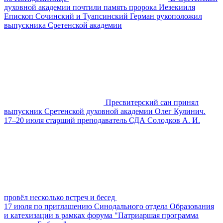
духовной академии почтили память пророка Иезекииля
Епископ Сочинский и Туапсинский Герман рукоположил
выпускника Сретенской академии
Пресвитерский сан принял
выпускник Сретенской духовной академии Олег Кулинич.
17–20 июля старший преподаватель СДА Солодков А. И.
провёл несколько встреч и бесед
17 июля по приглашению Синодального отдела Образования
и катехизации в рамках форума "Патриаршая программа