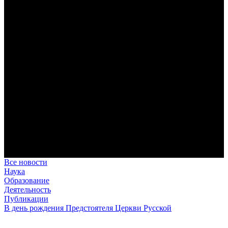
дисциплина корабельного командира, гениальный
стратегический дар флотоводца, жертвенное милосердие
благотворителя и кротость истинного молитвенника.
Этимология имени Исидора Севильского и передача греко-
римской культуры в вестготской Испании. Часть 1
Анализ наиболее известного произведения епископа Севильи
раскрывает как оценку и использование классической
римской культуры в зарождающемся «варварском»
королевстве, так и представления о мире и обществе того
времени.
Пророк Иезекииль: три важных урока от святого
Пророк Иезекииль жил задолго до Рождества Христова, но
уже тогда говорил с Богом на языке Нового Завета и имел
откровения о судьбах человечества.
Предназначение человека в отношении к окружающему миру
Человек, в определенном смысле, является формирующим
принципом всего земного бытия.
Все новости
Наука
Образование
Деятельность
Публикации
В день рождения Предстоятеля Церкви Русской