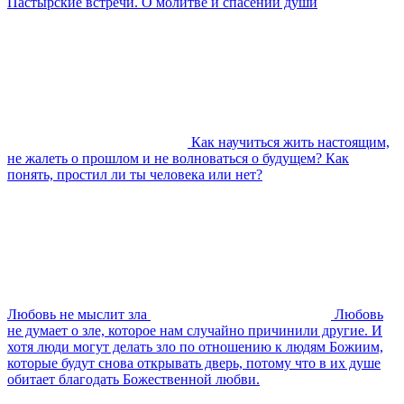
Пастырские встречи. О молитве и спасении души
Как научиться жить настоящим,
не жалеть о прошлом и не волноваться о будущем? Как
понять, простил ли ты человека или нет?
Любовь не мыслит зла
Любовь
не думает о зле, которое нам случайно причинили другие. И
хотя люди могут делать зло по отношению к людям Божиим,
которые будут снова открывать дверь, потому что в их душе
обитает благодать Божественной любви.