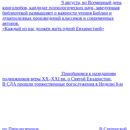
9 августа, во Всемирный день
книголюбов, кандидат психологических наук, заведующая
библиотекой размышляет о важности чтения Библии и
душеполезных произведений классиков и современных
авторов.
«Каждый из нас должен жить одной Евхаристией»
Приобщимся к назиданиям
подвижников веры XX–XXI вв. о Святой Евхаристии.
В СДА прошли торжественные богослужения в Неделю 8-ю
по Пятидесятнице
В Сретенской