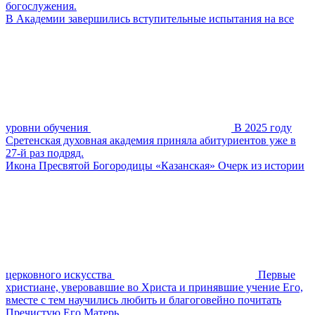
богослужения.
В Академии завершились вступительные испытания на все
уровни обучения
В 2025 году
Сретенская духовная академия приняла абитуриентов уже в
27-й раз подряд.
Икона Пресвятой Богородицы «Казанская» Очерк из истории
церковного искусства
Первые
христиане, уверовавшие во Христа и принявшие учение Его,
вместе с тем научились любить и благоговейно почитать
Пречистую Его Матерь.