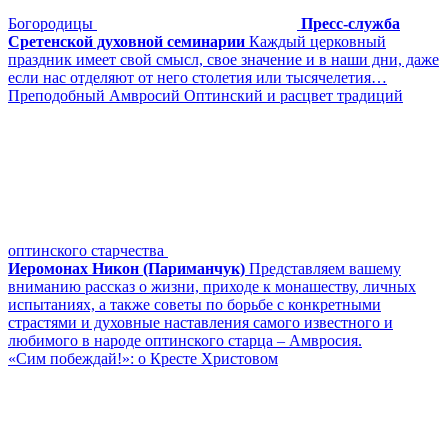
Богородицы
Пресс-служба
Сретенской духовной семинарии
Каждый церковный
праздник имеет свой смысл, свое значение и в наши дни, даже
если нас отделяют от него столетия или тысячелетия…
Преподобный Амвросий Оптинский и расцвет традиций
оптинского старчества
Иеромонах Никон (Париманчук)
Представляем вашему
вниманию рассказ о жизни, приходе к монашеству, личных
испытаниях, а также советы по борьбе с конкретными
страстями и духовные наставления самого известного и
любимого в народе оптинского старца – Амвросия.
«Сим побеждай!»: о Кресте Христовом