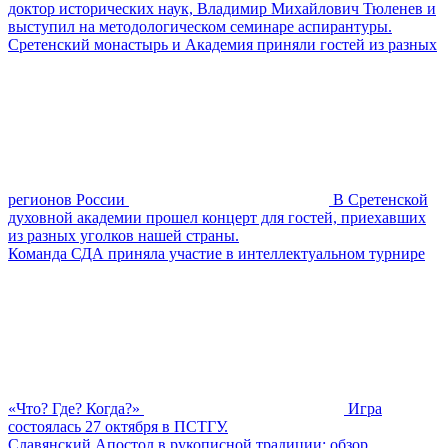
доктор исторических наук, Владимир Михайлович Тюленев и
выступил на методологическом семинаре аспирантуры.
Сретенский монастырь и Академия приняли гостей из разных
регионов России
В Сретенской
духовной академии прошел концерт для гостей, приехавших
из разных уголков нашей страны.
Команда СДА приняла участие в интеллектуальном турнире
«Что? Где? Когда?»
Игра
состоялась 27 октября в ПСТГУ.
Славянский Апостол в рукописной традиции: обзор