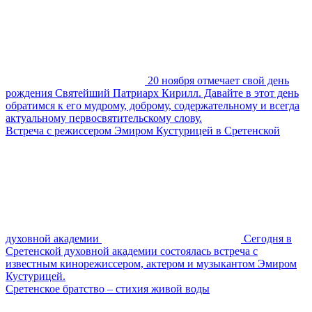
20 ноября отмечает свой день
рождения Святейший Патриарх Кирилл. Давайте в этот день
обратимся к его мудрому, доброму, содержательному и всегда
актуальному первосвятительскому слову.
Встреча с режиссером Эмиром Кустурицей в Сретенской
духовной академии
Сегодня в
Сретенской духовной академии состоялась встреча с
известным кинорежиссером, актером и музыкантом Эмиром
Кустурицей.
Сретенское братство – стихия живой воды