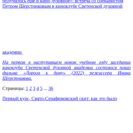
получилось еще и кино духовное»: встреча со сценаристом
Петром Шерстниковым в киноклубе Сретенской духовной
академии
На первом в наступившем новом учебном году заседании
киноклуба Сретенской духовной академии состоялся показ
фильма «Дорога к дому» (2022) режиссера Ивана
Шерстникова.
Страницы:
1
2
3
4
5
...
36
Первый курс, Свято-Серафимовский скит: как это было