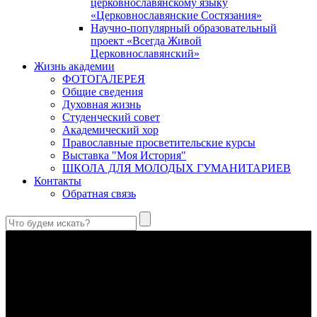
церковнославянскому языку
«Церковнославянские Состязания»
Научно-популярный образовательный
проект «Всегда Живой
Церковнославянский»
Жизнь академии
ФОТОГАЛЕРЕЯ
Общие сведения
Духовная жизнь
Студенческий совет
Академический хор
Православные просветительские курсы
Выставка "Моя История"
ШКОЛА ДЛЯ МОЛОДЫХ ГУМАНИТАРИЕВ
Контакты
Обратная связь
Святые страстотерпцы Борис и Глеб: к истории канонизации
и написания житий
Первыми русскими святыми, прославленными Церковью,
стали благоверные князья Борис и Глеб.
Праведный Феодор Ушаков: «Смерть предпочитаю я
бесчестному служению»
В Федоре Ушакове гармонично соединились железная