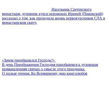
Насельник Сретенского
монастыря, духовник курса иеромонах Ириней (Пиковский)
рассказал о том, как проходила жизнь первокурсников СДА в
монастырском скиту.
«Зачем преобразился Господь?»
В день Преображения Господня приобщимся к духовным
размышлениям святых о смысле этого праздника.
О пользе чтения. Ко Всемирному дню книголюбов