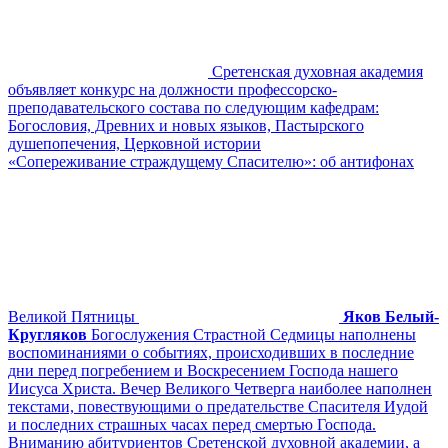
Сретенская духовная академия
объявляет конкурс на должности профессорско-
преподавательского состава по следующим кафедрам:
Богословия, Древних и новых языков, Пастырского
душепопечения, Церковной истории
«Сопереживание страждущему Спасителю»: об антифонах
Великой Пятницы
Яков Белый-
Кругляков
Богослужения Страстной Седмицы наполнены
воспоминаниями о событиях, происходивших в последние
дни перед погребением и Воскресением Господа нашего
Иисуса Христа. Вечер Великого Четверга наиболее наполнен
текстами, повествующими о предательстве Спасителя Иудой
и последних страшных часах перед смертью Господа.
Вниманию абитуриентов Сретенской духовной академии, а