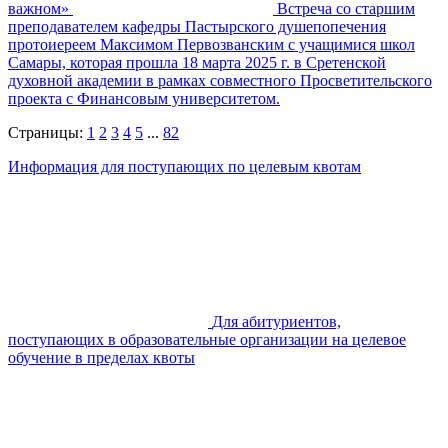
важном»
Встреча со старшим
преподавателем кафедры Пастырского душепопечения
протоиереем Максимом Первозванским с учащимися школ
Самары, которая прошла 18 марта 2025 г. в Сретенской
духовной академии в рамках совместного Просветительского
проекта с Финансовым университетом.
Страницы:
1
2
3
4
5
...
82
Информация для поступающих по целевым квотам
Для абитуриентов,
поступающих в образовательные организации на целевое
обучение в пределах квоты