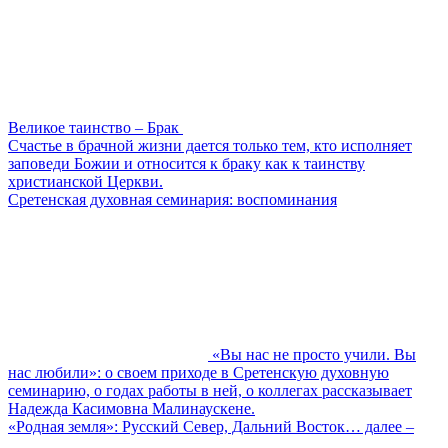
Великое таинство – Брак
Счастье в брачной жизни дается только тем, кто исполняет
заповеди Божии и относится к браку как к таинству
христианской Церкви.
Сретенская духовная семинария: воспоминания
«Вы нас не просто учили. Вы
нас любили»: о своем приходе в Сретенскую духовную
семинарию, о годах работы в ней, о коллегах рассказывает
Надежда Касимовна Малинаускене.
«Родная земля»: Русский Север, Дальний Восток… далее –