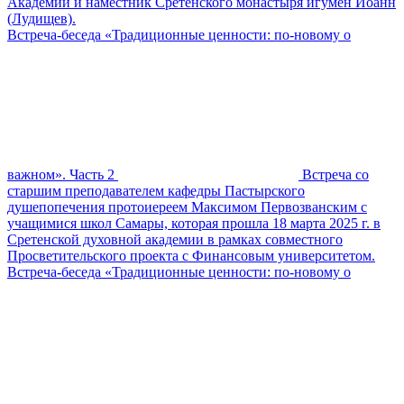
Академии и наместник Сретенского монастыря игумен Иоанн
(Лудищев).
Встреча-беседа «Традиционные ценности: по-новому о
важном». Часть 2
Встреча со
старшим преподавателем кафедры Пастырского
душепопечения протоиереем Максимом Первозванским с
учащимися школ Самары, которая прошла 18 марта 2025 г. в
Сретенской духовной академии в рамках совместного
Просветительского проекта с Финансовым университетом.
Встреча-беседа «Традиционные ценности: по-новому о