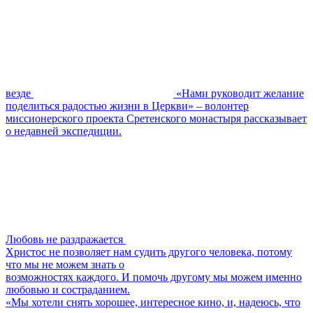
везде
«Нами руководит желание
поделиться радостью жизни в Церкви» – волонтер
миссионерского проекта Сретенского монастыря рассказывает
о недавней экспедиции.
Любовь не раздражается
Христос не позволяет нам судить другого человека, потому
что мы не можем знать о
возможностях каждого. И помочь другому мы можем именно
любовью и состраданием.
«Мы хотели снять хорошее, интересное кино, и, надеюсь, что