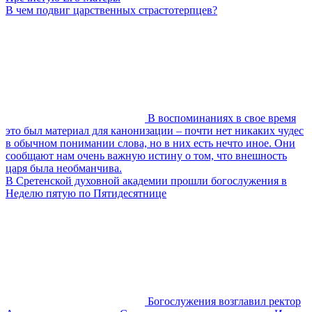
В чем подвиг царственных страстотерпцев?
В воспоминаниях в свое время
это был материал для канонизации – почти нет никаких чудес
в обычном понимании слова, но в них есть нечто иное. Они
сообщают нам очень важную истину о том, что внешность
царя была необманчива.
В Сретенской духовной академии прошли богослужения в
Неделю пятую по Пятидесятнице
Богослужения возглавил ректор