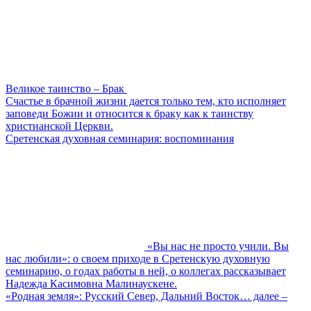
Великое таинство – Брак
Счастье в брачной жизни дается только тем, кто исполняет
заповеди Божии и относится к браку как к таинству
христианской Церкви.
Сретенская духовная семинария: воспоминания
«Вы нас не просто учили. Вы
нас любили»: о своем приходе в Сретенскую духовную
семинарию, о годах работы в ней, о коллегах рассказывает
Надежда Касимовна Малинаускене.
«Родная земля»: Русский Север, Дальний Восток… далее –