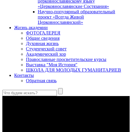
церковнославянскому языку
«Церковнославянские Состязания»
Научно-популярный образовательный
проект «Всегда Живой
Церковнославянский»
Жизнь академии
ФОТОГАЛЕРЕЯ
Общие сведения
Духовная жизнь
Студенческий совет
Академический хор
Православные просветительские курсы
Выставка "Моя История"
ШКОЛА ДЛЯ МОЛОДЫХ ГУМАНИТАРИЕВ
Контакты
Обратная связь
Святые страстотерпцы Борис и Глеб: к истории канонизации
и написания житий
Первыми русскими святыми, прославленными Церковью,
стали благоверные князья Борис и Глеб.
Праведный Феодор Ушаков: «Смерть предпочитаю я
бесчестному служению»
В Федоре Ушакове гармонично соединились железная