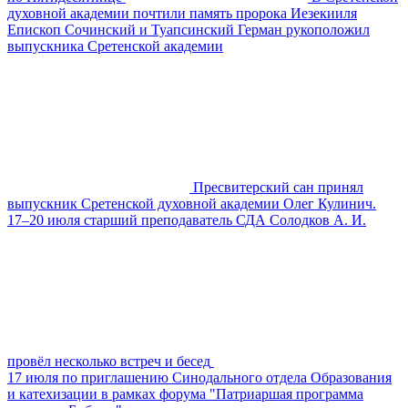
духовной академии почтили память пророка Иезекииля
Епископ Сочинский и Туапсинский Герман рукоположил
выпускника Сретенской академии
Пресвитерский сан принял
выпускник Сретенской духовной академии Олег Кулинич.
17–20 июля старший преподаватель СДА Солодков А. И.
провёл несколько встреч и бесед
17 июля по приглашению Синодального отдела Образования
и катехизации в рамках форума "Патриаршая программа