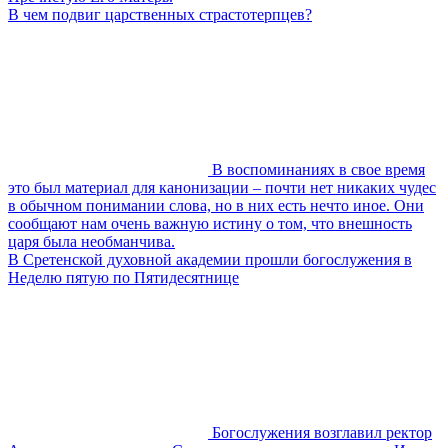
В чем подвиг царственных страстотерпцев?
В воспоминаниях в свое время
это был материал для канонизации – почти нет никаких чудес
в обычном понимании слова, но в них есть нечто иное. Они
сообщают нам очень важную истину о том, что внешность
царя была необманчива.
В Сретенской духовной академии прошли богослужения в
Неделю пятую по Пятидесятнице
Богослужения возглавил ректор