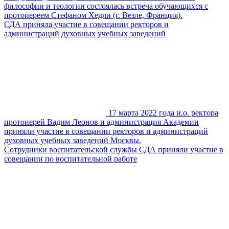
философии и теологии состоялась встреча обучающихся с
протоиереем Стефаном Хедли (г. Везле, Франция).
СДА приняла участие в совещании ректоров и
администраций духовных учебных заведений
17 марта 2022 года и.о. ректора
протоиерей Вадим Леонов и администрация Академии
приняли участие в совещании ректоров и администраций
духовных учебных заведений Москвы.
Сотрудники воспитательской службы СДА приняли участие в
совещании по воспитательной работе