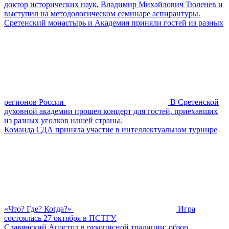
доктор исторических наук, Владимир Михайлович Тюленев и
выступил на методологическом семинаре аспирантуры.
Сретенский монастырь и Академия приняли гостей из разных
регионов России
В Сретенской
духовной академии прошел концерт для гостей, приехавших
из разных уголков нашей страны.
Команда СДА приняла участие в интеллектуальном турнире
«Что? Где? Когда?»
Игра
состоялась 27 октября в ПСТГУ.
Славянский Апостол в рукописной традиции: обзор