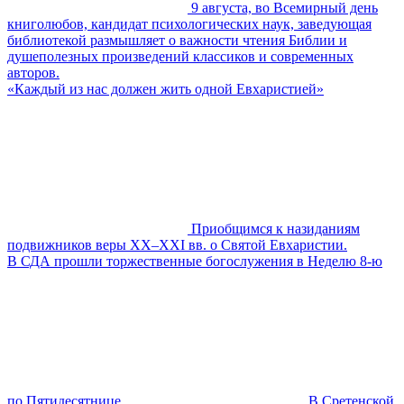
9 августа, во Всемирный день
книголюбов, кандидат психологических наук, заведующая
библиотекой размышляет о важности чтения Библии и
душеполезных произведений классиков и современных
авторов.
«Каждый из нас должен жить одной Евхаристией»
Приобщимся к назиданиям
подвижников веры XX–XXI вв. о Святой Евхаристии.
В СДА прошли торжественные богослужения в Неделю 8-ю
по Пятидесятнице
В Сретенской