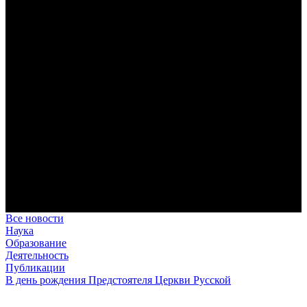
дисциплина корабельного командира, гениальный
стратегический дар флотоводца, жертвенное милосердие
благотворителя и кротость истинного молитвенника.
Этимология имени Исидора Севильского и передача греко-
римской культуры в вестготской Испании. Часть 1
Анализ наиболее известного произведения епископа Севильи
раскрывает как оценку и использование классической
римской культуры в зарождающемся «варварском»
королевстве, так и представления о мире и обществе того
времени.
Пророк Иезекииль: три важных урока от святого
Пророк Иезекииль жил задолго до Рождества Христова, но
уже тогда говорил с Богом на языке Нового Завета и имел
откровения о судьбах человечества.
Предназначение человека в отношении к окружающему миру
Человек, в определенном смысле, является формирующим
принципом всего земного бытия.
Все новости
Наука
Образование
Деятельность
Публикации
В день рождения Предстоятеля Церкви Русской