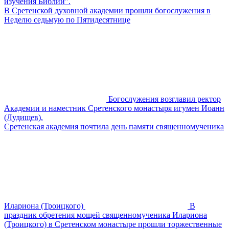
изучения Библии".
В Сретенской духовной академии прошли богослужения в
Неделю седьмую по Пятидесятнице
Богослужения возглавил ректор
Академии и наместник Сретенского монастыря игумен Иоанн
(Лудищев).
Сретенская академия почтила день памяти священномученика
Илариона (Троицкого)
В
праздник обретения мощей священномученика Илариона
(Троицкого) в Сретенском монастыре прошли торжественные