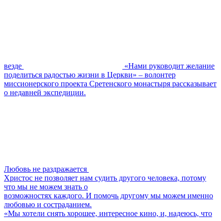
везде
«Нами руководит желание
поделиться радостью жизни в Церкви» – волонтер
миссионерского проекта Сретенского монастыря рассказывает
о недавней экспедиции.
Любовь не раздражается
Христос не позволяет нам судить другого человека, потому
что мы не можем знать о
возможностях каждого. И помочь другому мы можем именно
любовью и состраданием.
«Мы хотели снять хорошее, интересное кино, и, надеюсь, что