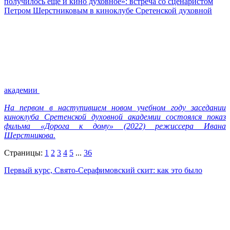
получилось еще и кино духовное»: встреча со сценаристом
Петром Шерстниковым в киноклубе Сретенской духовной
академии
На первом в наступившем новом учебном году заседании
киноклуба Сретенской духовной академии состоялся показ
фильма «Дорога к дому» (2022) режиссера Ивана
Шерстникова.
Страницы:
1
2
3
4
5
...
36
Первый курс, Свято-Серафимовский скит: как это было