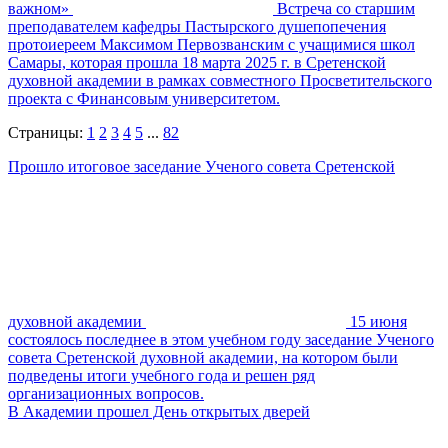
важном»
Встреча со старшим
преподавателем кафедры Пастырского душепопечения
протоиереем Максимом Первозванским с учащимися школ
Самары, которая прошла 18 марта 2025 г. в Сретенской
духовной академии в рамках совместного Просветительского
проекта с Финансовым университетом.
Страницы:
1
2
3
4
5
...
82
Прошло итоговое заседание Ученого совета Сретенской
духовной академии
15 июня
состоялось последнее в этом учебном году заседание Ученого
совета Сретенской духовной академии, на котором были
подведены итоги учебного года и решен ряд
организационных вопросов.
В Академии прошел День открытых дверей