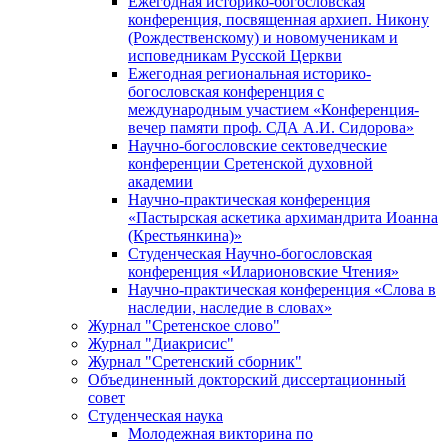
Ежегодная историко-богословская
конференция, посвященная архиеп. Никону
(Рождественскому) и новомученикам и
исповедникам Русской Церкви
Ежегодная региональная историко-
богословская конференция с
международным участием «Конференция-
вечер памяти проф. СДА А.И. Сидорова»
Научно-богословские сектоведческие
конференции Сретенской духовной
академии
Научно-практическая конференция
«Пастырская аскетика архимандрита Иоанна
(Крестьянкина)»
Студенческая Научно-богословская
конференция «Иларионовские Чтения»
Научно-практическая конференция «Cлова в
наследии, наследие в словах»
Журнал "Сретенское слово"
Журнал "Диакрисис"
Журнал "Сретенский сборник"
Объединенный докторский диссертационный
совет
Студенческая наука
Молодежная викторина по