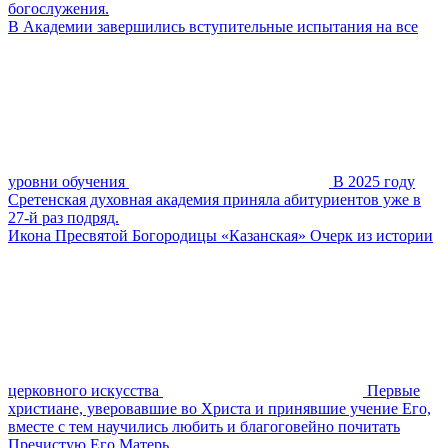
богослужения.
В Академии завершились вступительные испытания на все
уровни обучения
В 2025 году
Сретенская духовная академия приняла абитуриентов уже в
27-й раз подряд.
Икона Пресвятой Богородицы «Казанская» Очерк из истории
церковного искусства
Первые
христиане, уверовавшие во Христа и принявшие учение Его,
вместе с тем научились любить и благоговейно почитать
Пречистую Его Матерь.