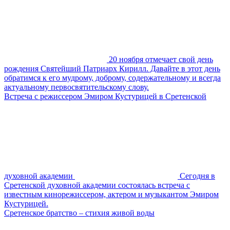
20 ноября отмечает свой день
рождения Святейший Патриарх Кирилл. Давайте в этот день
обратимся к его мудрому, доброму, содержательному и всегда
актуальному первосвятительскому слову.
Встреча с режиссером Эмиром Кустурицей в Сретенской
духовной академии
Сегодня в
Сретенской духовной академии состоялась встреча с
известным кинорежиссером, актером и музыкантом Эмиром
Кустурицей.
Сретенское братство – стихия живой воды