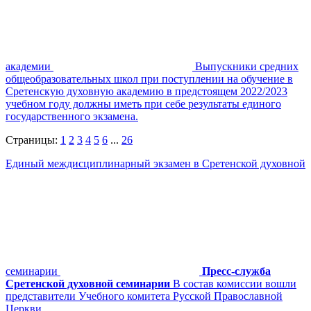
академии
Выпускники средних
общеобразовательных школ при поступлении на обучение в
Сретенскую духовную академию в предстоящем 2022/2023
учебном году должны иметь при себе результаты единого
государственного экзамена.
Страницы:
1
2
3
4
5
6
...
26
Единый междисциплинарный экзамен в Сретенской духовной
семинарии
Пресс-служба
Сретенской духовной семинарии
В состав комиссии вошли
представители Учебного комитета Русской Православной
Церкви