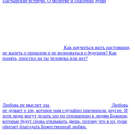
Пастырские встречи. О молитве и спасении души
Как научиться жить настоящим,
не жалеть о прошлом и не волноваться о будущем? Как
понять, простил ли ты человека или нет?
Любовь не мыслит зла
Любовь
не думает о зле, которое нам случайно причинили другие. И
хотя люди могут делать зло по отношению к людям Божиим,
которые будут снова открывать дверь, потому что в их душе
обитает благодать Божественной любви.