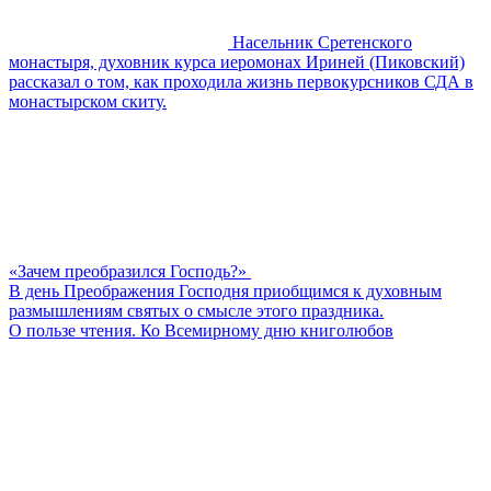
Насельник Сретенского
монастыря, духовник курса иеромонах Ириней (Пиковский)
рассказал о том, как проходила жизнь первокурсников СДА в
монастырском скиту.
«Зачем преобразился Господь?»
В день Преображения Господня приобщимся к духовным
размышлениям святых о смысле этого праздника.
О пользе чтения. Ко Всемирному дню книголюбов