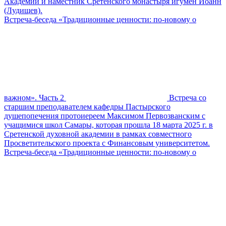
Академии и наместник Сретенского монастыря игумен Иоанн
(Лудищев).
Встреча-беседа «Традиционные ценности: по-новому о
важном». Часть 2
Встреча со
старшим преподавателем кафедры Пастырского
душепопечения протоиереем Максимом Первозванским с
учащимися школ Самары, которая прошла 18 марта 2025 г. в
Сретенской духовной академии в рамках совместного
Просветительского проекта с Финансовым университетом.
Встреча-беседа «Традиционные ценности: по-новому о