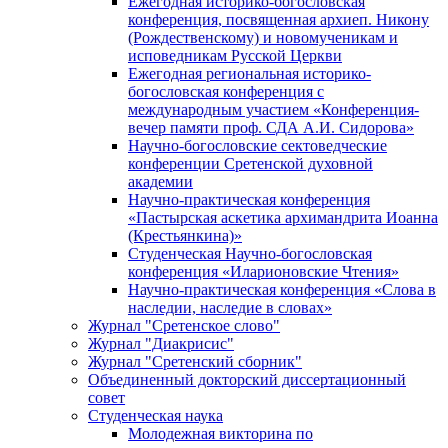
Ежегодная историко-богословская
конференция, посвященная архиеп. Никону
(Рождественскому) и новомученикам и
исповедникам Русской Церкви
Ежегодная региональная историко-
богословская конференция с
международным участием «Конференция-
вечер памяти проф. СДА А.И. Сидорова»
Научно-богословские сектоведческие
конференции Сретенской духовной
академии
Научно-практическая конференция
«Пастырская аскетика архимандрита Иоанна
(Крестьянкина)»
Студенческая Научно-богословская
конференция «Иларионовские Чтения»
Научно-практическая конференция «Cлова в
наследии, наследие в словах»
Журнал "Сретенское слово"
Журнал "Диакрисис"
Журнал "Сретенский сборник"
Объединенный докторский диссертационный
совет
Студенческая наука
Молодежная викторина по