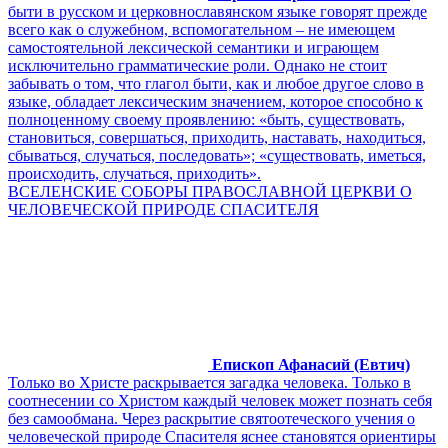
быти в русском и церковнославянском языке говорят прежде
всего как о служебном, вспомогательном – не имеющем
самостоятельной лексической семантики и играющем
исключительно грамматические роли. Однако не стоит
забывать о том, что глагол быти, как и любое другое слово в
языке, обладает лексическим значением, которое способно к
полноценному своему проявлению: «быть, существовать,
становиться, совершаться, приходить, наставать, находиться,
сбываться, случаться, последовать»; «существовать, иметься,
происходить, случаться, приходить».
ВСЕЛЕНСКИЕ СОБОРЫ ПРАВОСЛАВНОЙ ЦЕРКВИ О
ЧЕЛОВЕЧЕСКОЙ ПРИРОДЕ СПАСИТЕЛЯ
Епископ Афанасий (Евтич)
Только во Христе раскрывается загадка человека. Только в
соотнесении со Христом каждый человек может познать себя
без самообмана. Через раскрытие святоотеческого учения о
человеческой природе Спасителя яснее становятся ориентиры