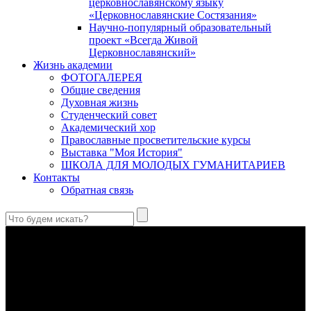
церковнославянскому языку
«Церковнославянские Состязания»
Научно-популярный образовательный
проект «Всегда Живой
Церковнославянский»
Жизнь академии
ФОТОГАЛЕРЕЯ
Общие сведения
Духовная жизнь
Студенческий совет
Академический хор
Православные просветительские курсы
Выставка "Моя История"
ШКОЛА ДЛЯ МОЛОДЫХ ГУМАНИТАРИЕВ
Контакты
Обратная связь
Святые страстотерпцы Борис и Глеб: к истории канонизации
и написания житий
Первыми русскими святыми, прославленными Церковью,
стали благоверные князья Борис и Глеб.
Праведный Феодор Ушаков: «Смерть предпочитаю я
бесчестному служению»
В Федоре Ушакове гармонично соединились железная