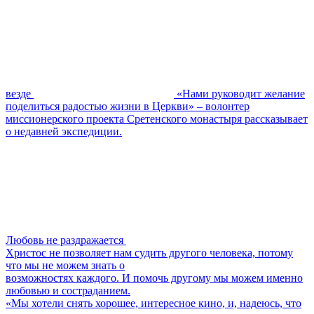
везде
«Нами руководит желание
поделиться радостью жизни в Церкви» – волонтер
миссионерского проекта Сретенского монастыря рассказывает
о недавней экспедиции.
Любовь не раздражается
Христос не позволяет нам судить другого человека, потому
что мы не можем знать о
возможностях каждого. И помочь другому мы можем именно
любовью и состраданием.
«Мы хотели снять хорошее, интересное кино, и, надеюсь, что