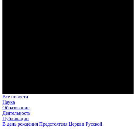
дисциплина корабельного командира, гениальный
стратегический дар флотоводца, жертвенное милосердие
благотворителя и кротость истинного молитвенника.
Этимология имени Исидора Севильского и передача греко-
римской культуры в вестготской Испании. Часть 1
Анализ наиболее известного произведения епископа Севильи
раскрывает как оценку и использование классической
римской культуры в зарождающемся «варварском»
королевстве, так и представления о мире и обществе того
времени.
Пророк Иезекииль: три важных урока от святого
Пророк Иезекииль жил задолго до Рождества Христова, но
уже тогда говорил с Богом на языке Нового Завета и имел
откровения о судьбах человечества.
Предназначение человека в отношении к окружающему миру
Человек, в определенном смысле, является формирующим
принципом всего земного бытия.
Все новости
Наука
Образование
Деятельность
Публикации
В день рождения Предстоятеля Церкви Русской