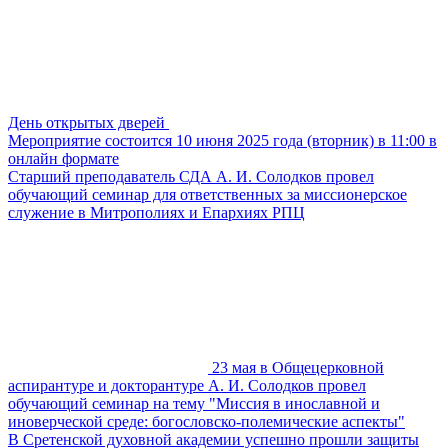
День открытых дверей
Мероприятие состоится 10 июня 2025 года (вторник) в 11:00 в
онлайн формате
Старший преподаватель СДА А. И. Солодков провел
обучающий семинар для ответственных за миссионерское
служение в Митрополиях и Епархиях РПЦ
23 мая в Общецерковной
аспирантуре и докторантуре А. И. Солодков провел
обучающий семинар на тему "Миссия в инославной и
иноверческой среде: богословско-полемические аспекты"
В Сретенской духовной академии успешно прошли защиты