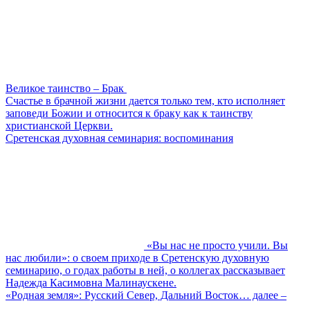
Великое таинство – Брак
Счастье в брачной жизни дается только тем, кто исполняет
заповеди Божии и относится к браку как к таинству
христианской Церкви.
Сретенская духовная семинария: воспоминания
«Вы нас не просто учили. Вы
нас любили»: о своем приходе в Сретенскую духовную
семинарию, о годах работы в ней, о коллегах рассказывает
Надежда Касимовна Малинаускене.
«Родная земля»: Русский Север, Дальний Восток… далее –