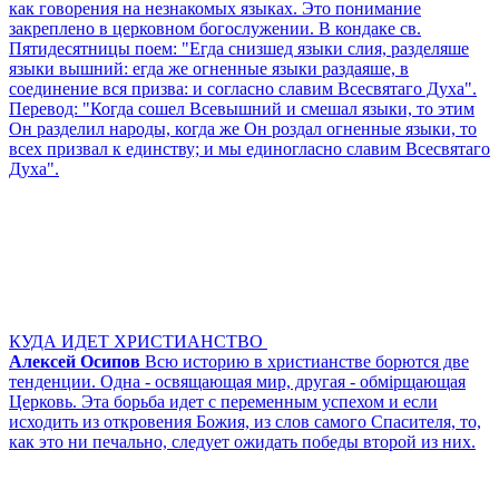
как говорения на незнакомых языках. Это понимание
закреплено в церковном богослужении. В кондаке св.
Пятидесятницы поем: "Егда снизшед языки слия, разделяше
языки вышний: егда же огненные языки раздаяше, в
соединение вся призва: и согласно славим Всесвятаго Духа".
Перевод: "Когда сошел Всевышний и смешал языки, то этим
Он разделил народы, когда же Он роздал огненные языки, то
всех призвал к единству; и мы единогласно славим Всесвятаго
Духа".
КУДА ИДЕТ ХРИСТИАНСТВО
Алексей Осипов
Всю историю в христианстве борются две
тенденции. Одна - освящающая мир, другая - обмiрщающая
Церковь. Эта борьба идет с переменным успехом и если
исходить из откровения Божия, из слов самого Спасителя, то,
как это ни печально, следует ожидать победы второй из них.