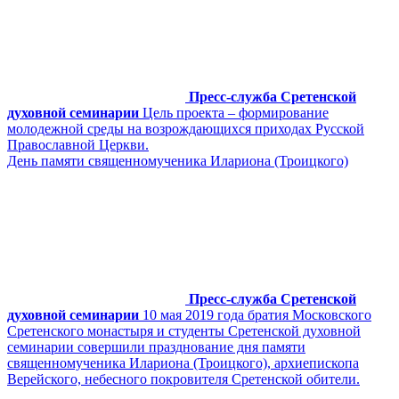
Пресс-служба Сретенской
духовной семинарии
Цель проекта – формирование
молодежной среды на возрождающихся приходах Русской
Православной Церкви.
День памяти священномученика Илариона (Троицкого)
Пресс-служба Сретенской
духовной семинарии
10 мая 2019 года братия Московского
Сретенского монастыря и студенты Сретенской духовной
семинарии совершили празднование дня памяти
священномученика Илариона (Троицкого), архиепископа
Верейского, небесного покровителя Сретенской обители.