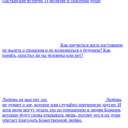
Пастырские встречи. О молитве и спасении души
Как научиться жить настоящим,
не жалеть о прошлом и не волноваться о будущем? Как
понять, простил ли ты человека или нет?
Любовь не мыслит зла
Любовь
не думает о зле, которое нам случайно причинили другие. И
хотя люди могут делать зло по отношению к людям Божиим,
которые будут снова открывать дверь, потому что в их душе
обитает благодать Божественной любви.