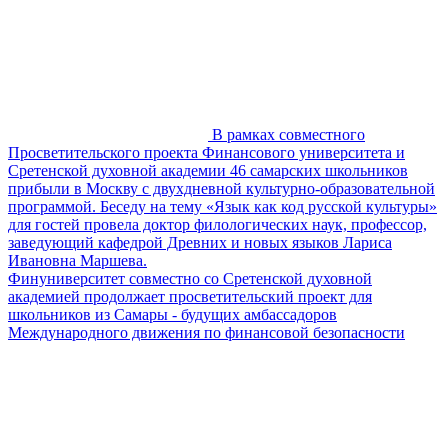
В рамках совместного
Просветительского проекта Финансового университета и
Сретенской духовной академии 46 самарских школьников
прибыли в Москву с двухдневной культурно-образовательной
программой. Беседу на тему «Язык как код русской культуры»
для гостей провела доктор филологических наук, профессор,
заведующий кафедрой Древних и новых языков Лариса
Ивановна Маршева.
Финуниверситет совместно со Сретенской духовной
академией продолжает просветительский проект для
школьников из Самары - будущих амбассадоров
Международного движения по финансовой безопасности