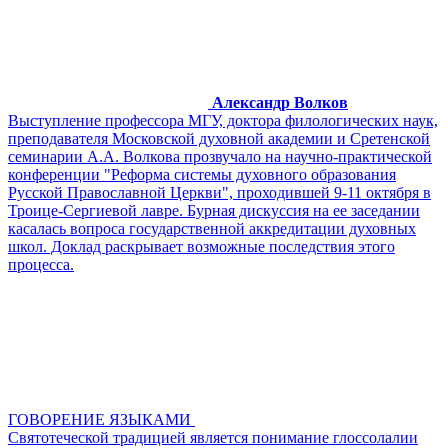
Александр Волков
Выступление профессора МГУ, доктора филологических наук,
преподавателя Московской духовной академии и Сретенской
семинарии А.А. Волкова прозвучало на научно-практической
конференции "Реформа системы духовного образования
Русской Православной Церкви", проходившей 9-11 октября в
Троице-Сергиевой лавре. Бурная дискуссия на ее заседании
касалась вопроса государственной аккредитации духовных
школ. Доклад раскрывает возможные последствия этого
процесса.
ГОВОРЕНИЕ ЯЗЫКАМИ
Святотеческой традицией является понимание глоссолалии