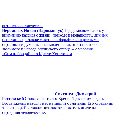
оптинского старчества
Иеромонах Никон (Париманчук)
Представляем вашему
вниманию рассказ о жизни, приходе к монашеству, личных
испытаниях, а также советы по борьбе с конкретными
страстями и духовные наставления самого известного и
любимого в народе оптинского старца – Амвросия.
«Сим побеждай!»: о Кресте Христовом
Святитель Димитрий
Ростовский
Слова святителя о Кресте Христовом в день
Воздвижения наводят нас на мысли о значении Его страданий
за всех людей, а также позволяют взглянуть иначе на
страдания человеческие.