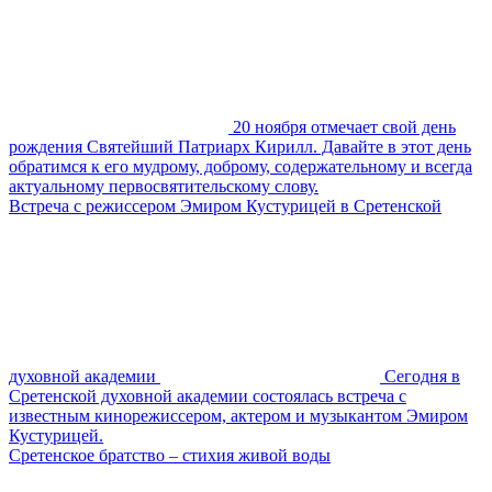
20 ноября отмечает свой день
рождения Святейший Патриарх Кирилл. Давайте в этот день
обратимся к его мудрому, доброму, содержательному и всегда
актуальному первосвятительскому слову.
Встреча с режиссером Эмиром Кустурицей в Сретенской
духовной академии
Сегодня в
Сретенской духовной академии состоялась встреча с
известным кинорежиссером, актером и музыкантом Эмиром
Кустурицей.
Сретенское братство – стихия живой воды