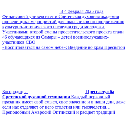
3-4 февраля 2025 года
Финансовый университет и Сретенская духовная академия
провели цикл мероприятий для школьников по продвижению
культурно-исторического наследия среди молодежи.
Участниками второй смены просветительского проекта стали
46 обучающихся из Самары – детей военнослужащих-
участников СВО.
«Воспитываться на самом небе»: Введение во храм Пресвятой
Богородицы
Пресс-служба
Сретенской духовной семинарии
Каждый церковный
праздник имеет свой смысл, свое значение и в наши дни, даже
если нас отделяют от него столетия или тысячелетия…
Преподобный Амвросий Оптинский и расцвет традиций