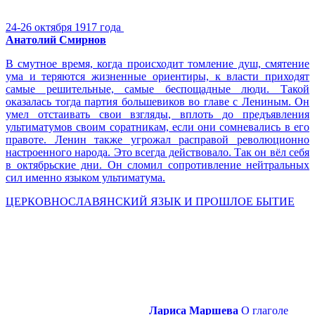
24-26 октября 1917 года
Анатолий Смирнов
В смутное время, когда происходит томление душ, смятение
ума и теряются жизненные ориентиры, к власти приходят
самые решительные, самые беспощадные люди. Такой
оказалась тогда партия большевиков во главе с Лениным. Он
умел отстаивать свои взгляды, вплоть до предъявления
ультиматумов своим соратникам, если они сомневались в его
правоте. Ленин также угрожал расправой революционно
настроенного народа. Это всегда действовало. Так он вёл себя
в октябрьские дни. Он сломил сопротивление нейтральных
сил именно языком ультиматума.
ЦЕРКОВНОСЛАВЯНСКИЙ ЯЗЫК И ПРОШЛОЕ БЫТИЕ
Лариса Маршева
О глаголе