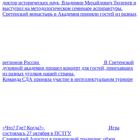
доктор исторических наук, Владимир Михайлович Тюленев и
выступил на методологическом семинаре аспирантуры.
Сретенский монастырь и Академия приняли гостей из разных
регионов России
В Сретенской
духовной академии прошел концерт для гостей, приехавших
из разных уголков нашей страны.
Команда СДА приняла участие в интеллектуальном турнире
«Что? Где? Когда?»
Игра
состоялась 27 октября в ПСТГУ.
Славянский Апостол в рукописной традиции: обзор