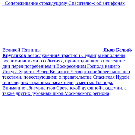
«Сопереживание страждущему Спасителю»: об антифонах
Великой Пятницы
Яков Белый-
Кругляков
Богослужения Страстной Седмицы наполнены
воспоминаниями о событиях, происходивших в последние
дни перед погребением и Воскресением Господа нашего
Иисуса Христа. Вечер Великого Четверга наиболее наполнен
текстами, повествующими о предательстве Спасителя Иудой
и последних страшных часах перед смертью Господа.
Вниманию абитуриентов Сретенской духовной академии, а
также других духовных школ Московского региона