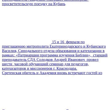
просветительскую поездку на Кубань
15 и 16 февраля по
приглашению митрополита Екатеринодарского и Кубанского
Василия, Синодального отдела образования и катехизации в
рамках: «Патриаршия программа изучения Библии», старший
преподаватель СДА Солодков Андрей Иванович провел
шести часовой обучающий семинар для педагогов,
катехизаторов и миссионеров г. Краснодара.
Сретенская обитель и Академия вновь встречают гостей из