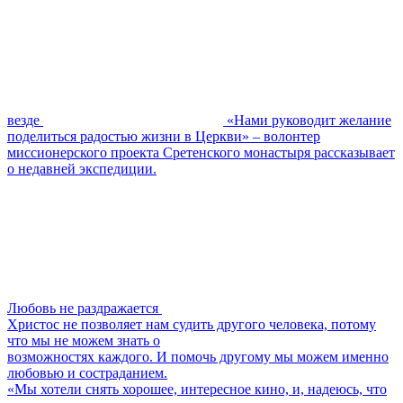
везде
«Нами руководит желание
поделиться радостью жизни в Церкви» – волонтер
миссионерского проекта Сретенского монастыря рассказывает
о недавней экспедиции.
Любовь не раздражается
Христос не позволяет нам судить другого человека, потому
что мы не можем знать о
возможностях каждого. И помочь другому мы можем именно
любовью и состраданием.
«Мы хотели снять хорошее, интересное кино, и, надеюсь, что