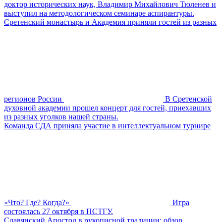
доктор исторических наук, Владимир Михайлович Тюленев и
выступил на методологическом семинаре аспирантуры.
Сретенский монастырь и Академия приняли гостей из разных
регионов России
В Сретенской
духовной академии прошел концерт для гостей, приехавших
из разных уголков нашей страны.
Команда СДА приняла участие в интеллектуальном турнире
«Что? Где? Когда?»
Игра
состоялась 27 октября в ПСТГУ.
Славянский Апостол в рукописной традиции: обзор