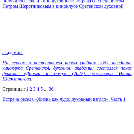
получилось еще и кино духовное»: встреча со сценаристом
Петром Шерстниковым в киноклубе Сретенской духовной
академии
На первом в наступившем новом учебном году заседании
киноклуба Сретенской духовной академии состоялся показ
фильма «Дорога к дому» (2022) режиссера Ивана
Шерстникова.
Страницы:
1
2
3
4
5
...
36
Встреча-беседа «Жизнь как чудо: духовный взгляд». Часть 1