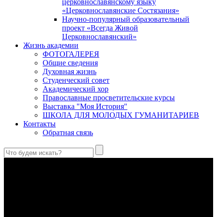
церковнославянскому языку
«Церковнославянские Состязания»
Научно-популярный образовательный
проект «Всегда Живой
Церковнославянский»
Жизнь академии
ФОТОГАЛЕРЕЯ
Общие сведения
Духовная жизнь
Студенческий совет
Академический хор
Православные просветительские курсы
Выставка "Моя История"
ШКОЛА ДЛЯ МОЛОДЫХ ГУМАНИТАРИЕВ
Контакты
Обратная связь
Святые страстотерпцы Борис и Глеб: к истории канонизации
и написания житий
Первыми русскими святыми, прославленными Церковью,
стали благоверные князья Борис и Глеб.
Праведный Феодор Ушаков: «Смерть предпочитаю я
бесчестному служению»
В Федоре Ушакове гармонично соединились железная