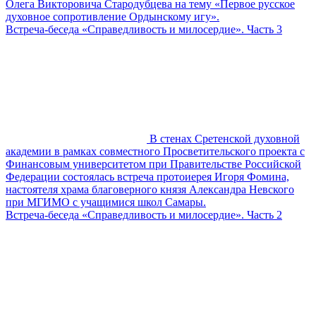
Олега Викторовича Стародубцева на тему «Первое русское
духовное сопротивление Ордынскому игу».
Встреча-беседа «Справедливость и милосердие». Часть 3
В стенах Сретенской духовной
академии в рамках совместного Просветительского проекта с
Финансовым университетом при Правительстве Российской
Федерации состоялась встреча протоиерея Игоря Фомина,
настоятеля храма благоверного князя Александра Невского
при МГИМО с учащимися школ Самары.
Встреча-беседа «Справедливость и милосердие». Часть 2