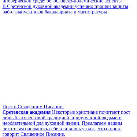
иноверческой среде: богословско-полемические аспекты"
В Сретенской духовной академии успешно прошли защиты
работ выпускников бакалавриата и магистратуры
Пост в Священном Писании
Сретенская академия
Некоторые христиане почитают пост
лишь благочестивой традицией, придуманной людьми и
необязательной для духовной жизни. Предлагаем нашим
читателям напомнить себе или вновь узнать, что о посте
говорит Священное Писание.