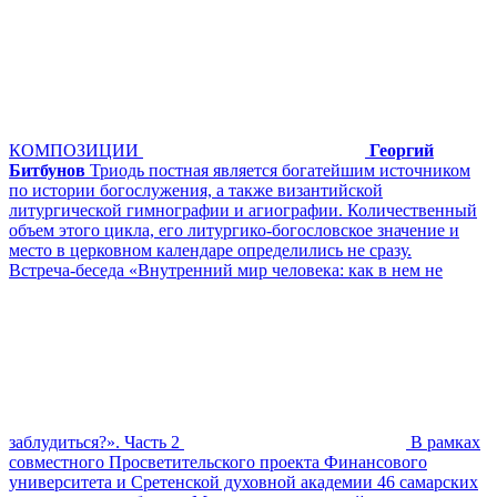
КОМПОЗИЦИИ
Георгий
Битбунов
Триодь постная является богатейшим источником
по истории богослужения, а также византийской
литургической гимнографии и агиографии. Количественный
объем этого цикла, его литургико-богословское значение и
место в церковном календаре определились не сразу.
Встреча-беседа «Внутренний мир человека: как в нем не
заблудиться?». Часть 2
В рамках
совместного Просветительского проекта Финансового
университета и Сретенской духовной академии 46 самарских