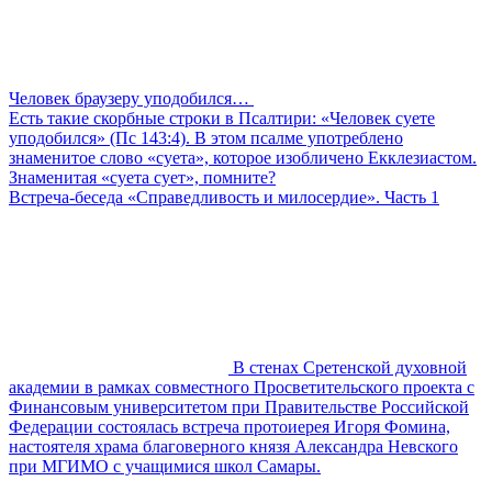
Человек браузеру уподобился…
Есть такие скорбные строки в Псалтири: «Человек суете
уподобился» (Пс 143:4). В этом псалме употреблено
знаменитое слово «суета», которое изобличено Екклезиастом.
Знаменитая «суета сует», помните?
Встреча-беседа «Справедливость и милосердие». Часть 1
В стенах Сретенской духовной
академии в рамках совместного Просветительского проекта с
Финансовым университетом при Правительстве Российской
Федерации состоялась встреча протоиерея Игоря Фомина,
настоятеля храма благоверного князя Александра Невского
при МГИМО с учащимися школ Самары.