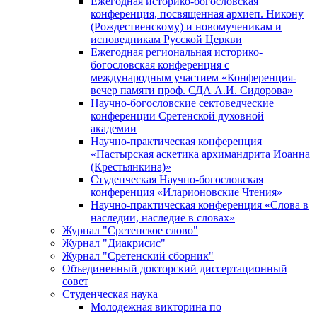
Ежегодная историко-богословская
конференция, посвященная архиеп. Никону
(Рождественскому) и новомученикам и
исповедникам Русской Церкви
Ежегодная региональная историко-
богословская конференция с
международным участием «Конференция-
вечер памяти проф. СДА А.И. Сидорова»
Научно-богословские сектоведческие
конференции Сретенской духовной
академии
Научно-практическая конференция
«Пастырская аскетика архимандрита Иоанна
(Крестьянкина)»
Студенческая Научно-богословская
конференция «Иларионовские Чтения»
Научно-практическая конференция «Cлова в
наследии, наследие в словах»
Журнал "Сретенское слово"
Журнал "Диакрисис"
Журнал "Сретенский сборник"
Объединенный докторский диссертационный
совет
Студенческая наука
Молодежная викторина по