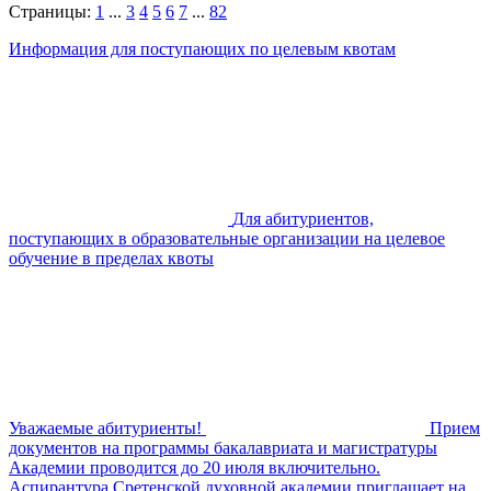
Страницы:
1
...
3
4
5
6
7
...
82
Информация для поступающих по целевым квотам
Для абитуриентов,
поступающих в образовательные организации на целевое
обучение в пределах квоты
Уважаемые абитуриенты!
Прием
документов на программы бакалавриата и магистратуры
Академии проводится до 20 июля включительно.
Аспирантура Сретенской духовной академии приглашает на