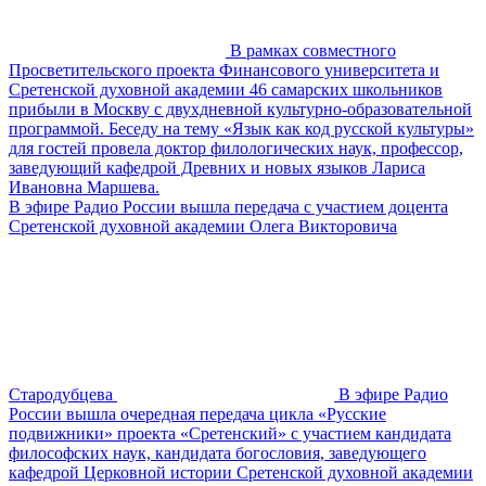
В рамках совместного
Просветительского проекта Финансового университета и
Сретенской духовной академии 46 самарских школьников
прибыли в Москву с двухдневной культурно-образовательной
программой. Беседу на тему «Язык как код русской культуры»
для гостей провела доктор филологических наук, профессор,
заведующий кафедрой Древних и новых языков Лариса
Ивановна Маршева.
В эфире Радио России вышла передача с участием доцента
Сретенской духовной академии Олега Викторовича
Стародубцева
В эфире Радио
России вышла очередная передача цикла «Русские
подвижники» проекта «Сретенский» с участием кандидата
философских наук, кандидата богословия, заведующего
кафедрой Церковной истории Сретенской духовной академии