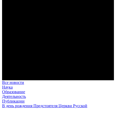
дисциплина корабельного командира, гениальный
стратегический дар флотоводца, жертвенное милосердие
благотворителя и кротость истинного молитвенника.
Этимология имени Исидора Севильского и передача греко-
римской культуры в вестготской Испании. Часть 1
Анализ наиболее известного произведения епископа Севильи
раскрывает как оценку и использование классической
римской культуры в зарождающемся «варварском»
королевстве, так и представления о мире и обществе того
времени.
Пророк Иезекииль: три важных урока от святого
Пророк Иезекииль жил задолго до Рождества Христова, но
уже тогда говорил с Богом на языке Нового Завета и имел
откровения о судьбах человечества.
Предназначение человека в отношении к окружающему миру
Человек, в определенном смысле, является формирующим
принципом всего земного бытия.
Все новости
Наука
Образование
Деятельность
Публикации
В день рождения Предстоятеля Церкви Русской