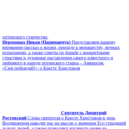
оптинского старчества
Иеромонах Никон (Париманчук)
Представляем вашему
вниманию рассказ о жизни, приходе к монашеству, личных
испытаниях, а также советы по борьбе с конкретными
страстями и духовные наставления самого известного и
любимого в народе оптинского старца – Амвросия.
«Сим побеждай!»: о Кресте Христовом
Святитель Димитрий
Ростовский
Слова святителя о Кресте Христовом в день
Воздвижения наводят нас на мысли о значении Его страданий
за всех людей, а также позволяют взглянуть иначе на