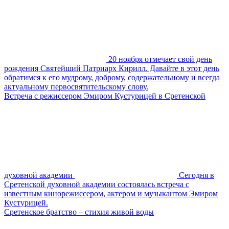
20 ноября отмечает свой день
рождения Святейший Патриарх Кирилл. Давайте в этот день
обратимся к его мудрому, доброму, содержательному и всегда
актуальному первосвятительскому слову.
Встреча с режиссером Эмиром Кустурицей в Сретенской
духовной академии
Сегодня в
Сретенской духовной академии состоялась встреча с
известным кинорежиссером, актером и музыкантом Эмиром
Кустурицей.
Сретенское братство – стихия живой воды