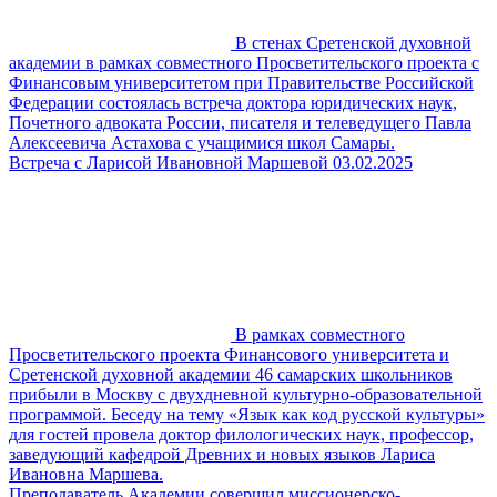
В стенах Сретенской духовной
академии в рамках совместного Просветительского проекта с
Финансовым университетом при Правительстве Российской
Федерации состоялась встреча доктора юридических наук,
Почетного адвоката России, писателя и телеведущего Павла
Алексеевича Астахова с учащимися школ Самары.
Встреча с Ларисой Ивановной Маршевой 03.02.2025
В рамках совместного
Просветительского проекта Финансового университета и
Сретенской духовной академии 46 самарских школьников
прибыли в Москву с двухдневной культурно-образовательной
программой. Беседу на тему «Язык как код русской культуры»
для гостей провела доктор филологических наук, профессор,
заведующий кафедрой Древних и новых языков Лариса
Ивановна Маршева.
Преподаватель Академии совершил миссионерско-