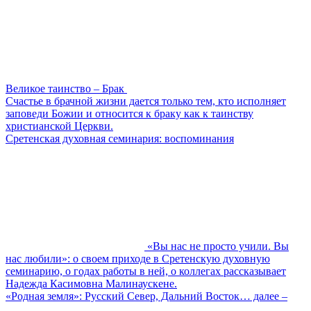
Великое таинство – Брак
Счастье в брачной жизни дается только тем, кто исполняет
заповеди Божии и относится к браку как к таинству
христианской Церкви.
Сретенская духовная семинария: воспоминания
«Вы нас не просто учили. Вы
нас любили»: о своем приходе в Сретенскую духовную
семинарию, о годах работы в ней, о коллегах рассказывает
Надежда Касимовна Малинаускене.
«Родная земля»: Русский Север, Дальний Восток… далее –