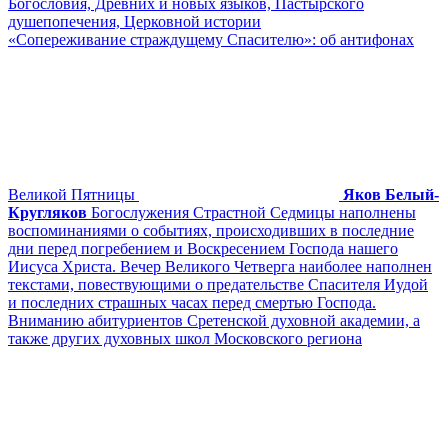
Богословия, Древних и новых языков, Пастырского
душепопечения, Церковной истории
«Сопереживание страждущему Спасителю»: об антифонах
Великой Пятницы
Яков Белый-
Кругляков
Богослужения Страстной Седмицы наполнены
воспоминаниями о событиях, происходивших в последние
дни перед погребением и Воскресением Господа нашего
Иисуса Христа. Вечер Великого Четверга наиболее наполнен
текстами, повествующими о предательстве Спасителя Иудой
и последних страшных часах перед смертью Господа.
Вниманию абитуриентов Сретенской духовной академии, а
также других духовных школ Московского региона