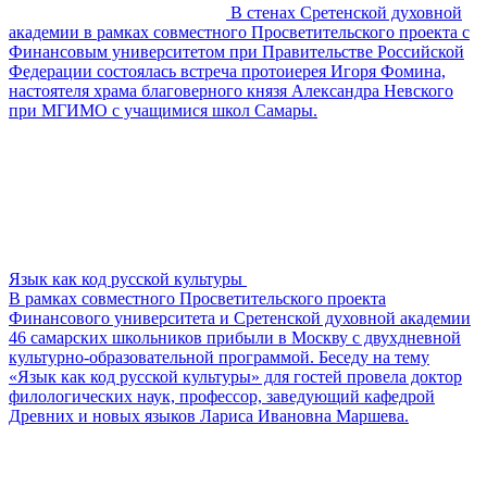
В стенах Сретенской духовной
академии в рамках совместного Просветительского проекта с
Финансовым университетом при Правительстве Российской
Федерации состоялась встреча протоиерея Игоря Фомина,
настоятеля храма благоверного князя Александра Невского
при МГИМО с учащимися школ Самары.
Язык как код русской культуры
В рамках совместного Просветительского проекта
Финансового университета и Сретенской духовной академии
46 самарских школьников прибыли в Москву с двухдневной
культурно-образовательной программой. Беседу на тему
«Язык как код русской культуры» для гостей провела доктор
филологических наук, профессор, заведующий кафедрой
Древних и новых языков Лариса Ивановна Маршева.