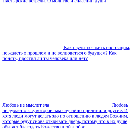
Пастырские встречи. О молитве и спасении души
Как научиться жить настоящим,
не жалеть о прошлом и не волноваться о будущем? Как
понять, простил ли ты человека или нет?
Любовь не мыслит зла
Любовь
не думает о зле, которое нам случайно причинили другие. И
хотя люди могут делать зло по отношению к людям Божиим,
которые будут снова открывать дверь, потому что в их душе
обитает благодать Божественной любви.