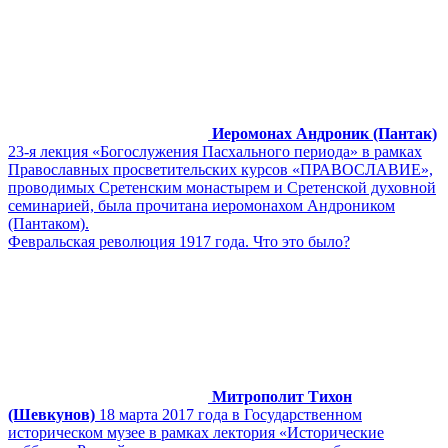
Иеромонах Андроник (Пантак)
23-я лекция «Богослужения Пасхального периода» в рамках
Православных просветительских курсов «ПРАВОСЛАВИЕ»,
проводимых Сретенским монастырем и Сретенской духовной
семинарией, была прочитана иеромонахом Андроником
(Пантаком).
Февральская революция 1917 года. Что это было?
Митрополит Тихон
(Шевкунов)
18 марта 2017 года в Государственном
историческом музее в рамках лектория «Исторические