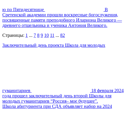
ю по Пятидесятнице
В
Сретенской академии прошли воскресные богослужения,
посвященные памяти преподобного Илариона Великого —
древнего отшельника и ученика Антония Великого.
Страницы:
1
...
7
8
9
10
11
...
82
Заключительный день проекта Школа для молодых
гуманитариев
18 февраля 2024
года прошел заключительный день второй Школы для
молодых гуманитариев “Россия– мое будущее”.
Школа абитуриента при СДА объявляет набор на 2024