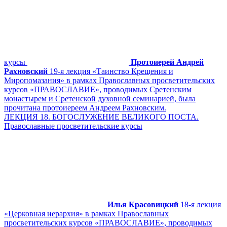
курсы
Протоиерей Андрей
Рахновский
19-я лекция «Таинство Крещения и
Миропомазания» в рамках Православных просветительских
курсов «ПРАВОСЛАВИЕ», проводимых Сретенским
монастырем и Сретенской духовной семинарией, была
прочитана протоиереем Андреем Рахновским.
ЛЕКЦИЯ 18. БОГОСЛУЖЕНИЕ ВЕЛИКОГО ПОСТА.
Православные просветительские курсы
Илья Красовицкий
18-я лекция
«Церковная иерархия» в рамках Православных
просветительских курсов «ПРАВОСЛАВИЕ», проводимых