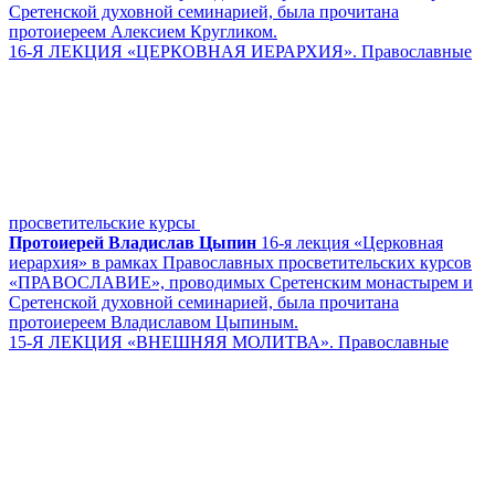
Сретенской духовной семинарией, была прочитана
протоиереем Алексием Кругликом.
16-Я ЛЕКЦИЯ «ЦЕРКОВНАЯ ИЕРАРХИЯ». Православные
просветительские курсы
Протоиерей Владислав Цыпин
16-я лекция «Церковная
иерархия» в рамках Православных просветительских курсов
«ПРАВОСЛАВИЕ», проводимых Сретенским монастырем и
Сретенской духовной семинарией, была прочитана
протоиереем Владиславом Цыпиным.
15-Я ЛЕКЦИЯ «ВНЕШНЯЯ МОЛИТВА». Православные