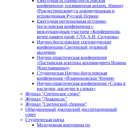
Ежегодная историко-богословская
конференция, посвященная архиеп. Никону
(Рождественскому) и новомученикам и
исповедникам Русской Церкви
Ежегодная региональная историко-
богословская конференция с
международным участием «Конференция-
вечер памяти проф. СДА А.И. Сидорова»
Научно-богословские сектоведческие
конференции Сретенской духовной
академии
Научно-практическая конференция
«Пастырская аскетика архимандрита Иоанна
(Крестьянкина)»
Студенческая Научно-богословская
конференция «Иларионовские Чтения»
Научно-практическая конференция «Cлова в
наследии, наследие в словах»
Журнал "Сретенское слово"
Журнал "Диакрисис"
Журнал "Сретенский сборник"
Объединенный докторский диссертационный
совет
Студенческая наука
Молодежная викторина по