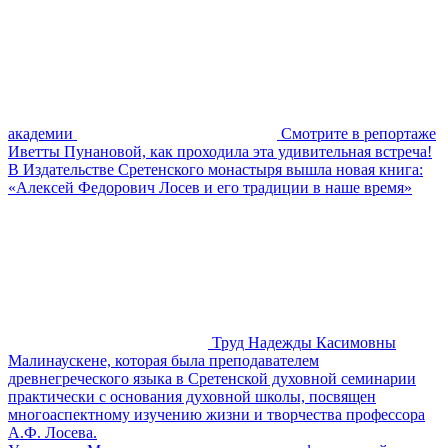
академии
Смотрите в репортаже
Иветты Пунановой, как проходила эта удивительная встреча!
В Издательстве Сретенского монастыря вышла новая книга:
«Алексей Федорович Лосев и его традиции в наше время»
Труд Надежды Касимовны
Малинаускене, которая была преподавателем
древнегреческого языка в Сретенской духовной семинарии
практически с основания духовной школы, посвящен
многоаспектному изучению жизни и творчества профессора
А.Ф. Лосева.