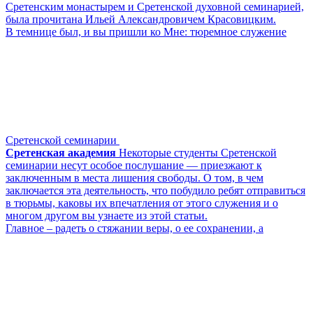
Сретенским монастырем и Сретенской духовной семинарией,
была прочитана Ильей Александровичем Красовицким.
В темнице был, и вы пришли ко Мне: тюремное служение
Сретенской семинарии
Сретенская академия
Некоторые студенты Сретенской
семинарии несут особое послушание — приезжают к
заключенным в места лишения свободы. О том, в чем
заключается эта деятельность, что побудило ребят отправиться
в тюрьмы, каковы их впечатления от этого служения и о
многом другом вы узнаете из этой статьи.
Главное – радеть о стяжании веры, о ее сохранении, а