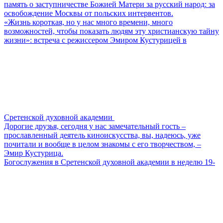
память о заступничестве Божией Матери за русский народ: за
освобождение Москвы от польских интервентов.
«Жизнь короткая, но у нас много времени, много
возможностей, чтобы показать людям эту христианскую тайну
жизни»: встреча с режиссером Эмиром Кустурицей в
Сретенской духовной академии
Дорогие друзья, сегодня у нас замечательный гость –
прославленный деятель киноискусства, вы, надеюсь, уже
почитали и вообще в целом знакомы с его творчеством, –
Эмир Кустурица.
Богослужения в Сретенской духовной академии в неделю 19-