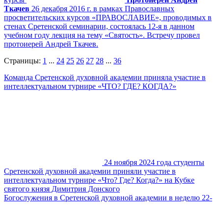
Ткачев
26 декабря 2016 г. в рамках Православных
просветительских курсов «ПРАВОСЛАВИЕ», проводимых в
стенах Сретенской семинарии, состоялась 12-я в данном
учебном году лекция на тему «Святость». Встречу провел
протоиерей Андрей Ткачев.
Страницы:
1
...
24
25
26
27
28
...
36
Команда Сретенской духовной академии приняла участие в
интеллектуальном турнире «ЧТО? ГДЕ? КОГДА?»
24 ноября 2024 года студенты
Сретенской духовной академии приняли участие в
интеллектуальном турнире «Что? Где? Когда?» на Кубке
святого князя Димитрия Донского
Богослужения в Сретенской духовной академии в неделю 22-