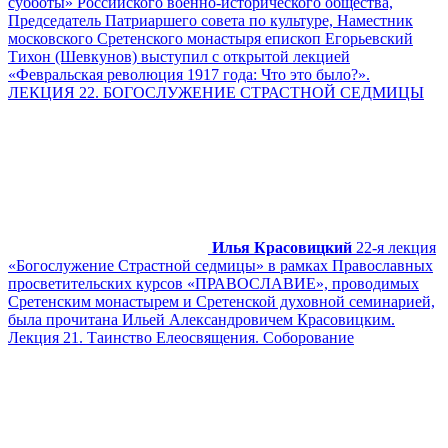
субботы» Российского военно-исторического общества,
Председатель Патриаршего совета по культуре, Наместник
московского Сретенского монастыря епископ Егорьевский
Тихон (Шевкунов) выступил с открытой лекцией
«Февральская революция 1917 года: Что это было?».
ЛЕКЦИЯ 22. БОГОСЛУЖЕНИЕ СТРАСТНОЙ СЕДМИЦЫ
Илья Красовицкий
22-я лекция
«Богослужение Страстной седмицы» в рамках Православных
просветительских курсов «ПРАВОСЛАВИЕ», проводимых
Сретенским монастырем и Сретенской духовной семинарией,
была прочитана Ильей Александровичем Красовицким.
Лекция 21. Таинство Елеосвящения. Соборование