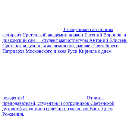
Священный сан принял
аспирант Сретенской академии диакон Евгений Воронов, а
диаконский сан — студент магистратуры Антоний Елисеев.
Сретенская духовная академия поздравляет Святейшего
Патриарха Московского и всея Руси Кирилла с днем
рождения!
От лица
преподавателей, студентов и сотрудников Сретенской
духовной академии сердечно поздравляю Вас с Днем
Рождения.