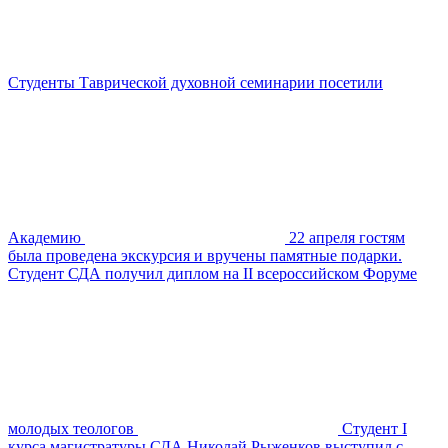
Студенты Таврической духовной семинарии посетили
Академию
22 апреля гостям
была проведена экскурсия и вручены памятные подарки.
Студент СДА получил диплом на II всероссийском Форуме
молодых теологов
Студент I
курса магистратуры СДА Николай Рыженков выступил с