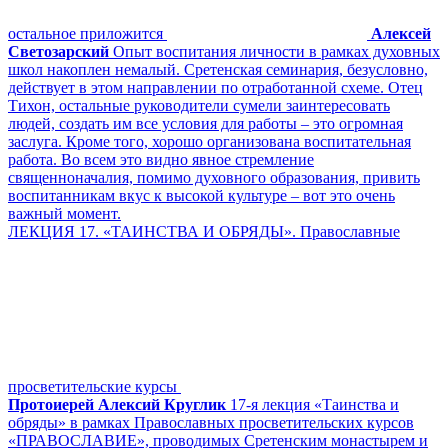
остальное приложится
Алексей
Светозарский
Опыт воспитания личности в рамках духовных
школ накоплен немалый. Сретенская семинария, безусловно,
действует в этом направлении по отработанной схеме. Отец
Тихон, остальные руководители сумели заинтересовать
людей, создать им все условия для работы – это огромная
заслуга. Кроме того, хорошо организована воспитательная
работа. Во всем это видно явное стремление
священноначалия, помимо духовного образования, привить
воспитанникам вкус к высокой культуре – вот это очень
важный момент.
ЛЕКЦИЯ 17. «ТАИНСТВА И ОБРЯДЫ». Православные
просветительские курсы
Протоиерей Алексий Круглик
17-я лекция «Таинства и
обряды» в рамках Православных просветительских курсов
«ПРАВОСЛАВИЕ», проводимых Сретенским монастырем и