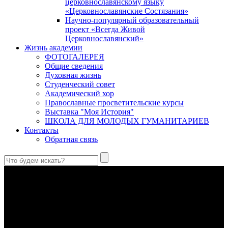
церковнославянскому языку
«Церковнославянские Состязания»
Научно-популярный образовательный
проект «Всегда Живой
Церковнославянский»
Жизнь академии
ФОТОГАЛЕРЕЯ
Общие сведения
Духовная жизнь
Студенческий совет
Академический хор
Православные просветительские курсы
Выставка "Моя История"
ШКОЛА ДЛЯ МОЛОДЫХ ГУМАНИТАРИЕВ
Контакты
Обратная связь
Святые страстотерпцы Борис и Глеб: к истории канонизации
и написания житий
Первыми русскими святыми, прославленными Церковью,
стали благоверные князья Борис и Глеб.
Праведный Феодор Ушаков: «Смерть предпочитаю я
бесчестному служению»
В Федоре Ушакове гармонично соединились железная