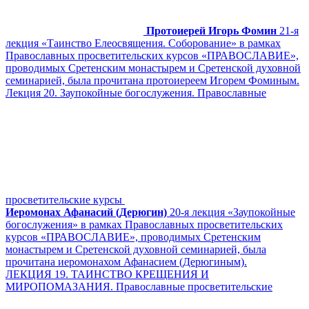
Протоиерей Игорь Фомин
21-я
лекция «Таинство Елеосвящения. Соборование» в рамках
Православных просветительских курсов «ПРАВОСЛАВИЕ»,
проводимых Сретенским монастырем и Сретенской духовной
семинарией, была прочитана протоиереем Игорем Фоминым.
Лекция 20. Заупокойные богослужения. Православные
просветительские курсы
Иеромонах Афанасий (Дерюгин)
20-я лекция «Заупокойные
богослужения» в рамках Православных просветительских
курсов «ПРАВОСЛАВИЕ», проводимых Сретенским
монастырем и Сретенской духовной семинарией, была
прочитана иеромонахом Афанасием (Дерюгиным).
ЛЕКЦИЯ 19. ТАИНСТВО КРЕЩЕНИЯ И
МИРОПОМАЗАНИЯ. Православные просветительские