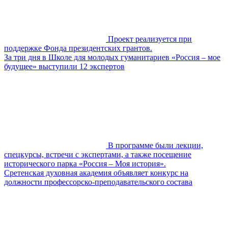
Проект реализуется при
поддержке Фонда президентских грантов.
За три дня в Школе для молодых гуманитариев «Россия – мое
будущее» выступили 12 экспертов
В программе были лекции,
спецкурсы, встречи с экспертами, а также посещение
исторического парка «Россия – Моя история».
Сретенская духовная академия объявляет конкурс на
должности профессорско-преподавательского состава