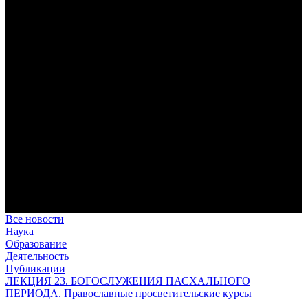
дисциплина корабельного командира, гениальный
стратегический дар флотоводца, жертвенное милосердие
благотворителя и кротость истинного молитвенника.
Этимология имени Исидора Севильского и передача греко-
римской культуры в вестготской Испании. Часть 1
Анализ наиболее известного произведения епископа Севильи
раскрывает как оценку и использование классической
римской культуры в зарождающемся «варварском»
королевстве, так и представления о мире и обществе того
времени.
Пророк Иезекииль: три важных урока от святого
Пророк Иезекииль жил задолго до Рождества Христова, но
уже тогда говорил с Богом на языке Нового Завета и имел
откровения о судьбах человечества.
Предназначение человека в отношении к окружающему миру
Человек, в определенном смысле, является формирующим
принципом всего земного бытия.
Все новости
Наука
Образование
Деятельность
Публикации
ЛЕКЦИЯ 23. БОГОСЛУЖЕНИЯ ПАСХАЛЬНОГО
ПЕРИОДА. Православные просветительские курсы