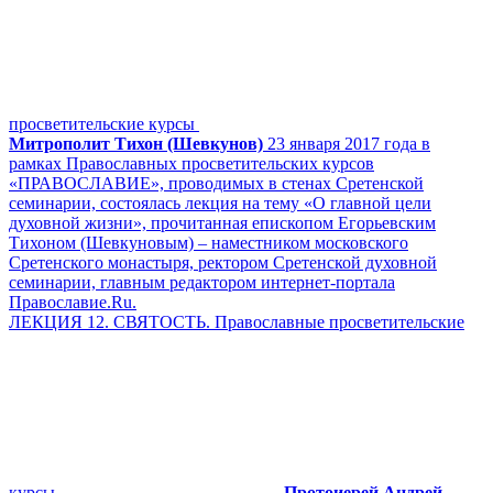
просветительские курсы
Митрополит Тихон (Шевкунов)
23 января 2017 года в
рамках Православных просветительских курсов
«ПРАВОСЛАВИЕ», проводимых в стенах Сретенской
семинарии, состоялась лекция на тему «О главной цели
духовной жизни», прочитанная епископом Егорьевским
Тихоном (Шевкуновым) – наместником московского
Сретенского монастыря, ректором Сретенской духовной
семинарии, главным редактором интернет-портала
Православие.Ru.
ЛЕКЦИЯ 12. СВЯТОСТЬ. Православные просветительские
курсы
Протоиерей Андрей