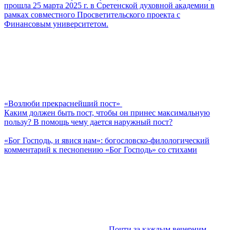
прошла 25 марта 2025 г. в Сретенской духовной академии в
рамках совместного Просветительского проекта с
Финансовым университетом.
«Возлюби прекраснейший пост»
Каким должен быть пост, чтобы он принес максимальную
пользу? В помощь чему дается наружный пост?
«Бог Господь, и явися нам»: богословско-филологический
комментарий к песнопению «Бог Господь» со стихами
Почти за каждым вечерним