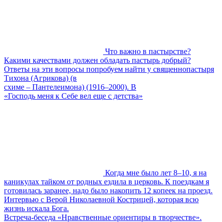
Что важно в пастырстве?
Какими качествами должен обладать пастырь добрый?
Ответы на эти вопросы попробуем найти у священнопастыря
Тихона (Агрикова) (в
схиме – Пантелеимона) (1916–2000). В
«Господь меня к Себе вел еще с детства»
Когда мне было лет 8–10, я на
каникулах тайком от родных ездила в церковь. К поездкам я
готовилась заранее, надо было накопить 12 копеек на проезд.
Интервью с Верой Николаевной Кострицей, которая всю
жизнь искала Бога.
Встреча-беседа «Нравственные ориентиры в творчестве».