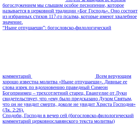
богослужением мы слышим особое песнопение, которое
называется в церковной традиции «Бог Господь». Оно состоит
из избранных стихов 117-го псалма, которые имеют хвалебное
значение.
“Ныне отпущаеши”: богословско-филологический
комментарий
Всем верующим
хорошо известна молитва «Ныне отпущаеши». Дивные ее
слова изрек по вдохновению праведный Симеон
Богоприимец – трехсотлетний старец. Евангелие от Луки
свидетельствует, что «ему было предсказано Духом Святым,
что он не увидит смерти, доколе не увидит Христа Господня»
(Лк. 2:26).
Сподоби, Господи в вечер сей (богословско-филологический
комментарий церковнославянского текста молитвы)