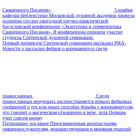
Священного Писания»
5 ноября
кафедра библеистики Московской духовной академии провела
осеннюю сессию ежегодной научно-практической
богословской конференции «Экзегетика и герменевтика
Священного Писания». В конференции приняли участие
студенты Сретенской духовной семинарии.
Первый проректор Сретенской семинарии рассказал РИА-
Новости о рассылке фейков о коронавирусе среди
православных
Среди
православных верующих распространяется немало фейковых
сообщений о тех или иных способах борьбы с коронавирусом,
что говорит о магическом отношении к вере, хотя Церковь
учит совсем иному
Патриаршее послание Преосвященным архипастырям,
священнослужителям, монашествующим и мирянам епархий