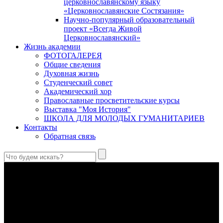
церковнославянскому языку
«Церковнославянские Состязания»
Научно-популярный образовательный
проект «Всегда Живой
Церковнославянский»
Жизнь академии
ФОТОГАЛЕРЕЯ
Общие сведения
Духовная жизнь
Студенческий совет
Академический хор
Православные просветительские курсы
Выставка "Моя История"
ШКОЛА ДЛЯ МОЛОДЫХ ГУМАНИТАРИЕВ
Контакты
Обратная связь
Святые страстотерпцы Борис и Глеб: к истории канонизации
и написания житий
Первыми русскими святыми, прославленными Церковью,
стали благоверные князья Борис и Глеб.
Праведный Феодор Ушаков: «Смерть предпочитаю я
бесчестному служению»
В Федоре Ушакове гармонично соединились железная