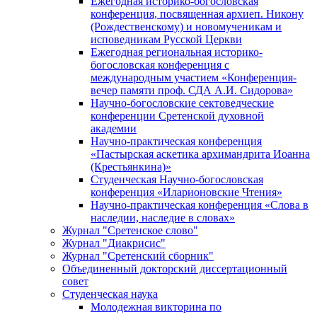
Ежегодная историко-богословская
конференция, посвященная архиеп. Никону
(Рождественскому) и новомученикам и
исповедникам Русской Церкви
Ежегодная региональная историко-
богословская конференция с
международным участием «Конференция-
вечер памяти проф. СДА А.И. Сидорова»
Научно-богословские сектоведческие
конференции Сретенской духовной
академии
Научно-практическая конференция
«Пастырская аскетика архимандрита Иоанна
(Крестьянкина)»
Студенческая Научно-богословская
конференция «Иларионовские Чтения»
Научно-практическая конференция «Cлова в
наследии, наследие в словах»
Журнал "Сретенское слово"
Журнал "Диакрисис"
Журнал "Сретенский сборник"
Объединенный докторский диссертационный
совет
Студенческая наука
Молодежная викторина по