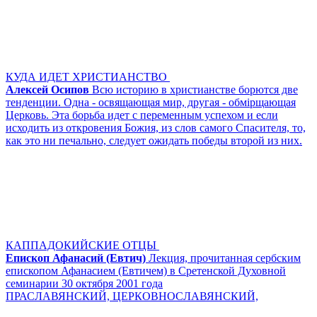
КУДА ИДЕТ ХРИСТИАНСТВО
Алексей Осипов
Всю историю в христианстве борются две
тенденции. Одна - освящающая мир, другая - обмiрщающая
Церковь. Эта борьба идет с переменным успехом и если
исходить из откровения Божия, из слов самого Спасителя, то,
как это ни печально, следует ожидать победы второй из них.
КАППАДОКИЙСКИЕ ОТЦЫ
Епископ Афанасий (Евтич)
Лекция, прочитанная сербским
епископом Афанасием (Евтичем) в Сретенской Духовной
семинарии 30 октября 2001 года
ПРАСЛАВЯНСКИЙ, ЦЕРКОВНОСЛАВЯНСКИЙ,