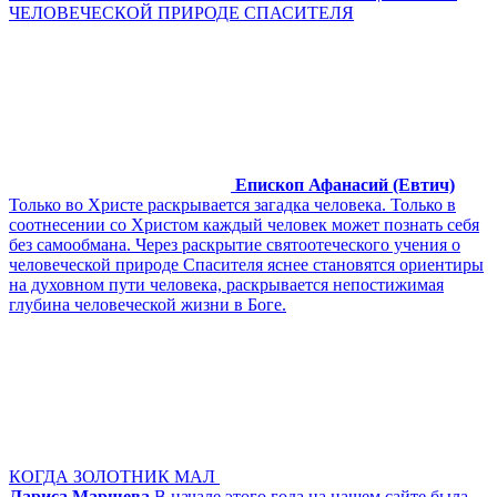
ЧЕЛОВЕЧЕСКОЙ ПРИРОДЕ СПАСИТЕЛЯ
Епископ Афанасий (Евтич)
Только во Христе раскрывается загадка человека. Только в
соотнесении со Христом каждый человек может познать себя
без самообмана. Через раскрытие святоотеческого учения о
человеческой природе Спасителя яснее становятся ориентиры
на духовном пути человека, раскрывается непостижимая
глубина человеческой жизни в Боге.
КОГДА ЗОЛОТНИК МАЛ
Лариса Маршева
В начале этого года на нашем сайте была