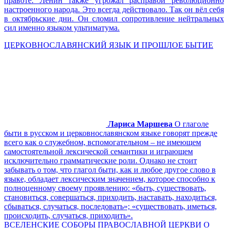
правоте. Ленин также угрожал расправой революционно
настроенного народа. Это всегда действовало. Так он вёл себя
в октябрьские дни. Он сломил сопротивление нейтральных
сил именно языком ультиматума.
ЦЕРКОВНОСЛАВЯНСКИЙ ЯЗЫК И ПРОШЛОЕ БЫТИЕ
Лариса Маршева
О глаголе
быти в русском и церковнославянском языке говорят прежде
всего как о служебном, вспомогательном – не имеющем
самостоятельной лексической семантики и играющем
исключительно грамматические роли. Однако не стоит
забывать о том, что глагол быти, как и любое другое слово в
языке, обладает лексическим значением, которое способно к
полноценному своему проявлению: «быть, существовать,
становиться, совершаться, приходить, наставать, находиться,
сбываться, случаться, последовать»; «существовать, иметься,
происходить, случаться, приходить».
ВСЕЛЕНСКИЕ СОБОРЫ ПРАВОСЛАВНОЙ ЦЕРКВИ О