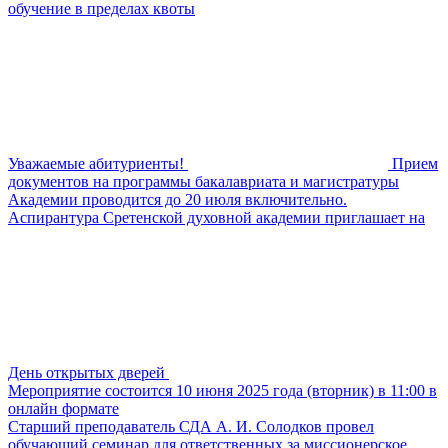
обучение в пределах квоты
Уважаемые абитуриенты!
Прием
документов на программы бакалавриата и магистратуры
Академии проводится до 20 июля включительно.
Аспирантура Сретенской духовной академии приглашает на
День открытых дверей
Мероприятие состоится 10 июня 2025 года (вторник) в 11:00 в
онлайн формате
Старший преподаватель СДА А. И. Солодков провел
обучающий семинар для ответственных за миссионерское