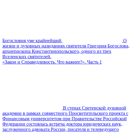
Богословия уме крайнейший
О
жизни и духовных назиданиях святителя Григория Богослова,
архиепископа Константинопольского, одного из трех
Вселенских святителей.
«Закон и Справедливость. Что важнее?». Часть 1
В стенах Сретенской духовной
академии в рамках совместного Просветительского проекта с
Финансовым университетом при Правительстве Российской
Федерации состоялась встреча доктора юридических наук,
заслуженного адвоката России, писателя и телеведущего