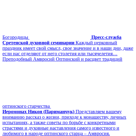
Богородицы
Пресс-служба
Сретенской духовной семинарии
Каждый церковный
праздник имеет свой смысл, свое значение и в наши дни, даже
если нас отделяют от него столетия или тысячелетия…
Преподобный Амвросий Оптинский и расцвет традиций
оптинского старчества
Иеромонах Никон (Париманчук)
Представляем вашему
вниманию рассказ о жизни, приходе к монашеству, личных
испытаниях, а также советы по борьбе с конкретными
страстями и духовные наставления самого известного и
любимого в народе оптинского старца – Амвросия.