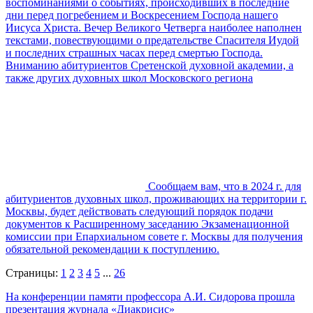
воспоминаниями о событиях, происходивших в последние
дни перед погребением и Воскресением Господа нашего
Иисуса Христа. Вечер Великого Четверга наиболее наполнен
текстами, повествующими о предательстве Спасителя Иудой
и последних страшных часах перед смертью Господа.
Вниманию абитуриентов Сретенской духовной академии, а
также других духовных школ Московского региона
Сообщаем вам, что в 2024 г. для
абитуриентов духовных школ, проживающих на территории г.
Москвы, будет действовать следующий порядок подачи
документов к Расширенному заседанию Экзаменационной
комиссии при Епархиальном совете г. Москвы для получения
обязательной рекомендации к поступлению.
Страницы:
1
2
3
4
5
...
26
На конференции памяти профессора А.И. Сидорова прошла
презентация журнала «Диакрисис»