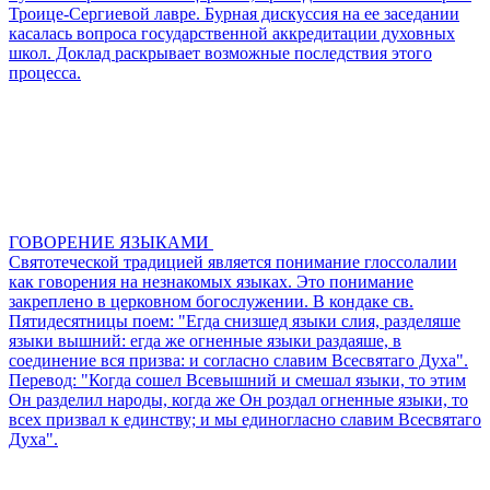
Троице-Сергиевой лавре. Бурная дискуссия на ее заседании
касалась вопроса государственной аккредитации духовных
школ. Доклад раскрывает возможные последствия этого
процесса.
ГОВОРЕНИЕ ЯЗЫКАМИ
Святотеческой традицией является понимание глоссолалии
как говорения на незнакомых языках. Это понимание
закреплено в церковном богослужении. В кондаке св.
Пятидесятницы поем: "Егда снизшед языки слия, разделяше
языки вышний: егда же огненные языки раздаяше, в
соединение вся призва: и согласно славим Всесвятаго Духа".
Перевод: "Когда сошел Всевышний и смешал языки, то этим
Он разделил народы, когда же Он роздал огненные языки, то
всех призвал к единству; и мы единогласно славим Всесвятаго
Духа".