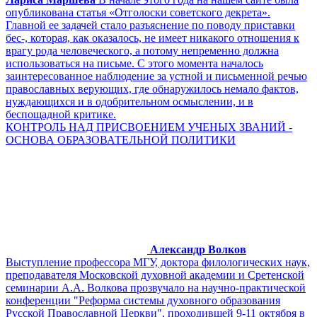
опубликована статья «Отголоски советского декрета».
Главной ее задачей стало разъяснение по поводу приставки
бес-, которая, как оказалось, не имеет никакого отношения к
врагу рода человеческого, а потому непременно должна
использоваться на письме. С этого момента началось
заинтересованное наблюдение за устной и письменной речью
православных верующих, где обнаружилось немало фактов,
нуждающихся и в одобрительном осмыслении, и в
беспощадной критике.
КОНТРОЛЬ НАД ПРИСВОЕНИЕМ УЧЕНЫХ ЗВАНИЙ -
ОСНОВА ОБРАЗОВАТЕЛЬНОЙ ПОЛИТИКИ
Александр Волков
Выступление профессора МГУ, доктора филологических наук,
преподавателя Московской духовной академии и Сретенской
семинарии А.А. Волкова прозвучало на научно-практической
конференции "Реформа системы духовного образования
Русской Православной Церкви", проходившей 9-11 октября в