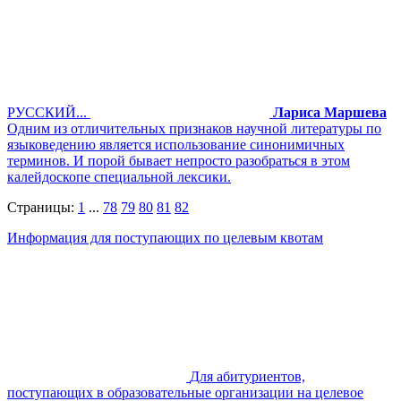
РУССКИЙ...
Лариса Маршева
Одним из отличительных признаков научной литературы по
языковедению является использование синонимичных
терминов. И порой бывает непросто разобраться в этом
калейдоскопе специальной лексики.
Страницы:
1
...
78
79
80
81
82
Информация для поступающих по целевым квотам
Для абитуриентов,
поступающих в образовательные организации на целевое