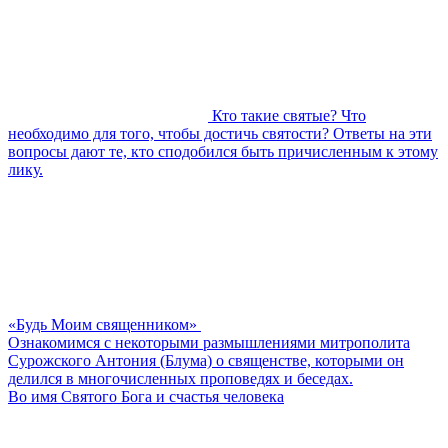
Кто такие святые? Что
необходимо для того, чтобы достичь святости? Ответы на эти
вопросы дают те, кто сподобился быть причисленным к этому
лику.
«Будь Моим священником»
Ознакомимся с некоторыми размышлениями митрополита
Сурожского Антония (Блума) о священстве, которыми он
делился в многочисленных проповедях и беседах.
Во имя Святого Бога и счастья человека