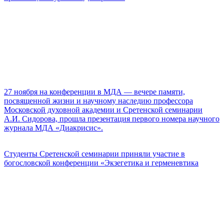
27 ноября на конференции в МДА — вечере памяти,
посвященной жизни и научному наследию профессора
Московской духовной академии и Сретенской семинарии
А.И. Сидорова, прошла презентация первого номера научного
журнала МДА «Диакрисис».
Студенты Сретенской семинарии приняли участие в
богословской конференции «Экзегетика и герменевтика