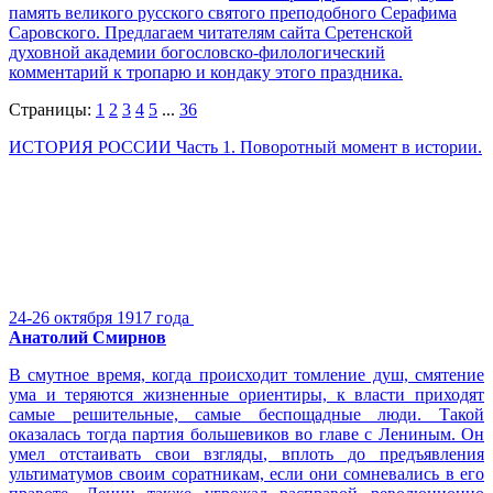
память великого русского святого преподобного Серафима
Саровского. Предлагаем читателям сайта Сретенской
духовной академии богословско-филологический
комментарий к тропарю и кондаку этого праздника.
Страницы:
1
2
3
4
5
...
36
ИСТОРИЯ РОССИИ Часть 1. Поворотный момент в истории.
24-26 октября 1917 года
Анатолий Смирнов
В смутное время, когда происходит томление душ, смятение
ума и теряются жизненные ориентиры, к власти приходят
самые решительные, самые беспощадные люди. Такой
оказалась тогда партия большевиков во главе с Лениным. Он
умел отстаивать свои взгляды, вплоть до предъявления
ультиматумов своим соратникам, если они сомневались в его