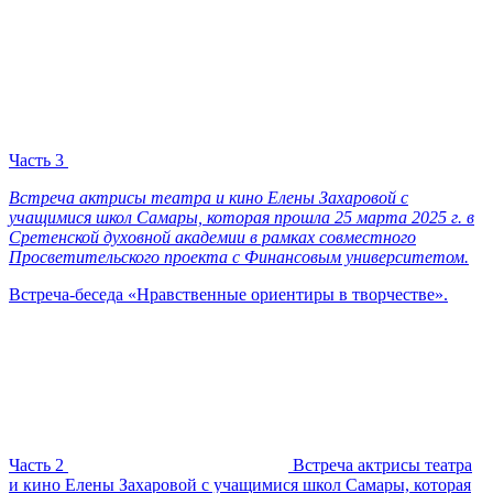
Часть 3
Встреча актрисы театра и кино Елены Захаровой с
учащимися школ Самары, которая прошла 25 марта 2025 г. в
Сретенской духовной академии в рамках совместного
Просветительского проекта с Финансовым университетом.
Встреча-беседа «Нравственные ориентиры в творчестве».
Часть 2
Встреча актрисы театра
и кино Елены Захаровой с учащимися школ Самары, которая