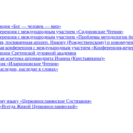
енция «Бог — человек — мир»
ференция с международным участием «Сидоровские Чтения»
ференция с международным участием «Проблемы методологии бо
ия, посвященная архиеп. Никону (Рождественскому) и новомуче
кая конференция с международным участием «Конференция-вече
енции Сретенской духовной академии
ая аскетика архимандрита Иоанна (Крестьянкина)»
ция «Иларионовские Чтения»
аследии, наследие в словах»
му языку «Церковнославянские Состязания»
 «Всегда Живой Церковнославянский»