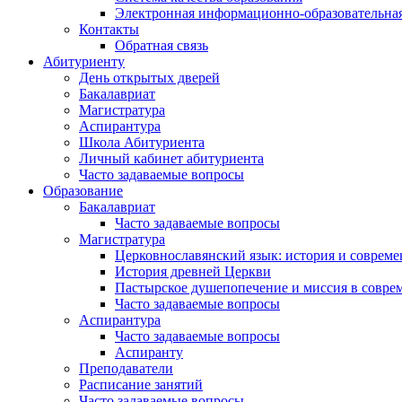
Электронная информационно-образовательная
Контакты
Обратная связь
Абитуриенту
День открытых дверей
Бакалавриат
Магистратура
Аспирантура
Школа Абитуриента
Личный кабинет абитуриента
Часто задаваемые вопросы
Образование
Бакалавриат
Часто задаваемые вопросы
Магистратура
Церковнославянский язык: история и совреме
История древней Церкви
Пастырское душепопечение и миссия в совре
Часто задаваемые вопросы
Аспирантура
Часто задаваемые вопросы
Аспиранту
Преподаватели
Расписание занятий
Часто задаваемые вопросы