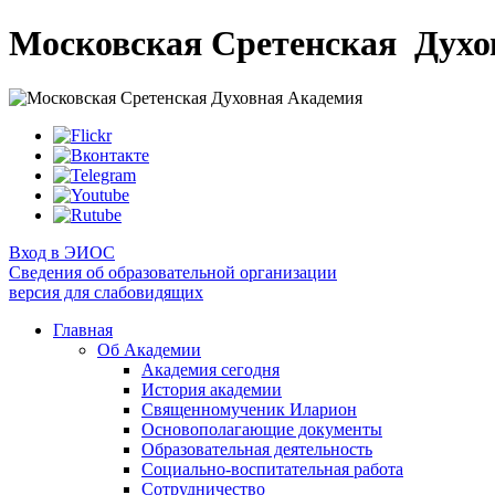
Московская Сретенская
Духо
Вход в ЭИОС
Сведения об образовательной организации
версия для слабовидящих
Главная
Об Академии
Академия сегодня
История академии
Священномученик Иларион
Основополагающие документы
Образовательная деятельность
Социально-воспитательная работа
Сотрудничество