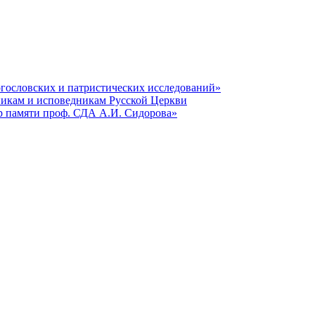
гословских и патристических исследований»
никам и исповедникам Русской Церкви
р памяти проф. СДА А.И. Сидорова»