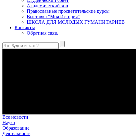
Студенческий совет
Академический хор
Православные просветительские курсы
Выставка "Моя История"
ШКОЛА ДЛЯ МОЛОДЫХ ГУМАНИТАРИЕВ
Контакты
Обратная связь
Святые страстотерпцы Борис и Глеб: к истории канонизации и
Первыми русскими святыми, прославленными Церковью, стали 
Праведный Феодор Ушаков: «Смерть предпочитаю я бесчестн
В Федоре Ушакове гармонично соединились железная дисциплин
истинного молитвенника.
Этимология имени Исидора Севильского и передача греко-римс
Анализ наиболее известного произведения епископа Севильи р
представления о мире и обществе того времени.
Пророк Иезекииль: три важных урока от святого
Пророк Иезекииль жил задолго до Рождества Христова, но уже т
Предназначение человека в отношении к окружающему миру
Человек, в определенном смысле, является формирующим прин
Все новости
Наука
Образование
Деятельность