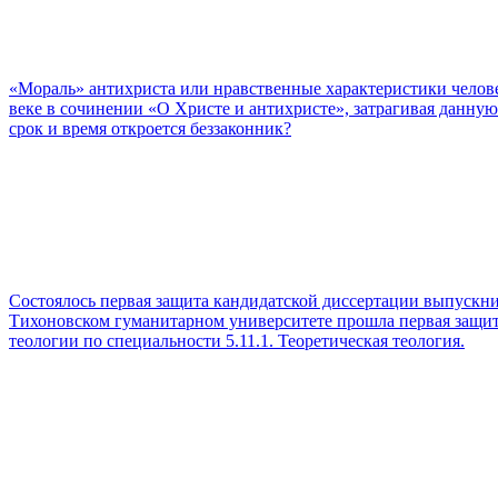
«Мораль» антихриста или нравственные характеристики человек
веке в сочинении «О Христе и антихристе», затрагивая данную
срок и время откроется беззаконник?
Состоялось первая защита кандидатской диссертации выпускн
Тихоновском гуманитарном университете прошла первая защит
теологии по специальности 5.11.1. Теоретическая теология.