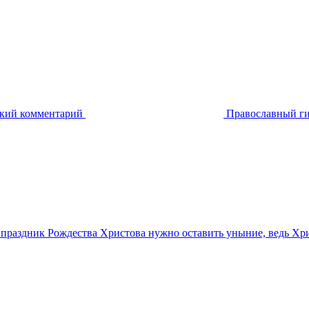
ский комментарий
Православный ги
 праздник Рождества Христова нужно оставить уныние, ведь Хрис