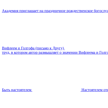
Академия приглашает на праздничное рождественское богослу
Вифлеем и Голгофа (письмо к Другу)
труд, в котором автор размышляет о значении Вифлеема и Гол
Быть настоятелем
Настоятелем от