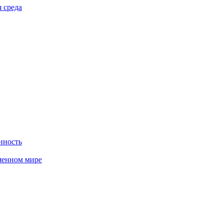
 среда
нность
менном мире