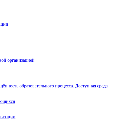
ации
ной организацией
щённость образовательного процесса. Доступная среда
ающихся
анизации