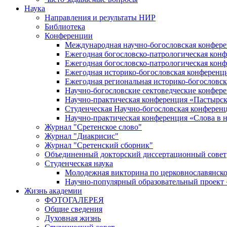
Наука
Направления и результаты НИР
Библиотека
Конференции
Международная научно-богословская конфер
Ежегодная богословско-патрологическая кон
Ежегодная богословско-патрологическая кон
Ежегодная историко-богословская конференц
Ежегодная региональная историко-богословс
Научно-богословские сектоведческие конфер
Научно-практическая конференция «Пастырск
Студенческая Научно-богословская конферен
Научно-практическая конференция «Cлова в н
Журнал "Сретенское слово"
Журнал "Диакрисис"
Журнал "Сретенский сборник"
Объединенный докторский диссертационный совет
Студенческая наука
Молодежная викторина по церковнославянско
Научно-популярный образовательный проект
Жизнь академии
ФОТОГАЛЕРЕЯ
Общие сведения
Духовная жизнь