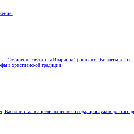
жение
Сочинение святителя Илариона Троицкого "Вифлеем и Голго
гофы в христианской традиции.
ец Василий стал в апреле нынешнего года, прослужив до этого 