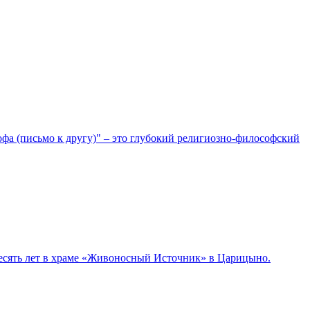
фа (письмо к другу)" – это глубокий религиозно-философский
десять лет в храме «Живоносный Источник» в Царицыно.