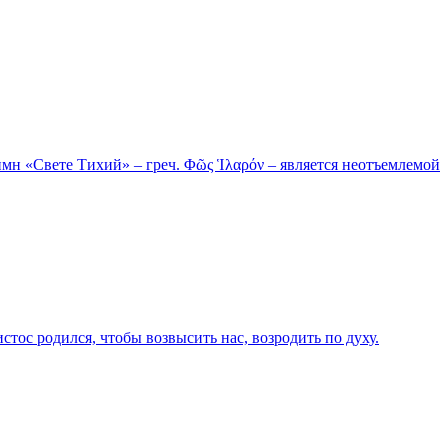
мн «Свете Тихий» – греч. Φῶς Ἱλαρόν – является неотъемлемой
тос родился, чтобы возвысить нас, возродить по духу.