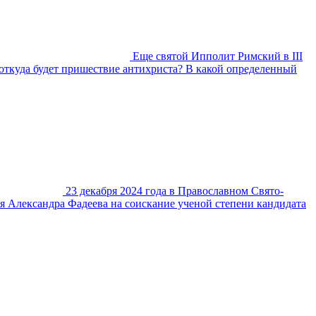
Еще святой Ипполит Римский в III
и откуда будет пришествие антихриста? В какой определенный
23 декабря 2024 года в Православном Свято-
 Александра Фадеева на соискание ученой степени кандидата