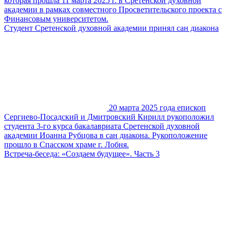
которая прошла 11 марта 2025 г. в Сретенской духовной
академии в рамках совместного Просветительского проекта с
Финансовым университетом.
Студент Сретенской духовной академии принял сан диакона
20 марта 2025 года епископ
Сергиево-Посадский и Дмитровский Кирилл рукоположил
студента 3-го курса бакалавриата Сретенской духовной
академии Иоанна Рубцова в сан диакона. Рукоположение
прошло в Спасском храме г. Лобня.
Встреча-беседа: «Создаем будущее». Часть 3