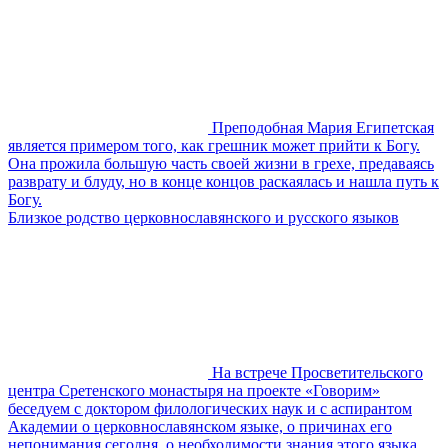
Преподобная Мария Египетская
является примером того, как грешник может прийти к Богу.
Она прожила большую часть своей жизни в грехе, предаваясь
разврату и блуду, но в конце концов раскаялась и нашла путь к
Богу.
Близкое родство церковнославянского и русского языков
На встрече Просветительского
центра Сретенского монастыря на проекте «Говорим»
беседуем с доктором филологических наук и с аспирантом
Академии о церковнославянском языке, о причинах его
непонимания сегодня, о необходимости знания этого языка