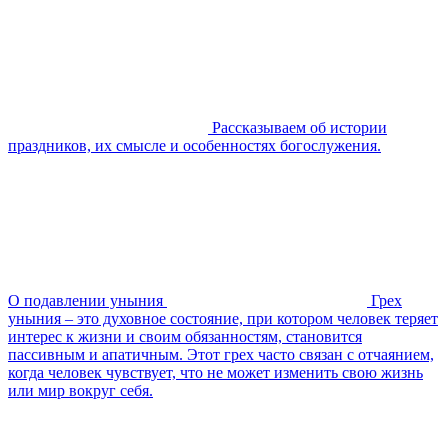
Рассказываем об истории
праздников, их смысле и особенностях богослужения.
О подавлении уныния
Грех
уныния – это духовное состояние, при котором человек теряет
интерес к жизни и своим обязанностям, становится
пассивным и апатичным. Этот грех часто связан с отчаянием,
когда человек чувствует, что не может изменить свою жизнь
или мир вокруг себя.