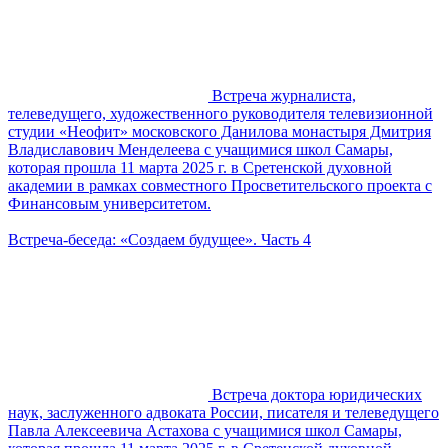
Встреча журналиста,
телеведущего, художественного руководителя телевизионной
студии «Неофит» московского Данилова монастыря Дмитрия
Владиславович Менделеева с учащимися школ Самары,
которая прошла 11 марта 2025 г. в Сретенской духовной
академии в рамках совместного Просветительского проекта с
Финансовым университетом.
Встреча-беседа: «Создаем будущее». Часть 4
Встреча доктора юридических
наук, заслуженного адвоката России, писателя и телеведущего
Павла Алексеевича Астахова с учащимися школ Самары,