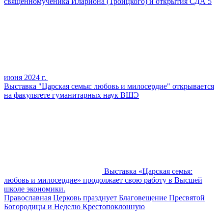
священномученика Илариона (Троицкого) и открытия СДА 5
июня 2024 г.
Выставка "Царская семья: любовь и милосердие" открывается
на факультете гуманитарных наук ВШЭ
Выставка «Царская семья:
любовь и милосердие» продолжает свою работу в Высшей
школе экономики.
Православная Церковь празднует Благовещение Пресвятой
Богородицы и Неделю Крестопоклонную