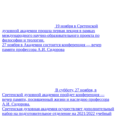
19 ноября в Сретенской
духовной академии прошла первая лекция в рамках
международного научно-образовательного проекта по
философии и теологии.
27 ноября в Академии состоится конференция — вечер
памяти профессора А.И. Сидорова
В субботу, 27 ноября, в
Сретенской духовной академии пройдет конференция —
вечер памяти, посвященный жизни и наследию профессора
А.И. Сидорова.
Сретенская духовная академия осуществляет дополнительный
набор на подготовительное отделение на 2021/2022 учебный