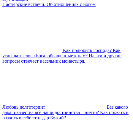
Пастырские встречи. Об отношениях с Богом
Как полюбить Господа? Как
услышать слова Бога, обращенные к нам? На эти и другие
вопросы отвечает насельник монастыря.
Любовь долготерпит
Без какого
дара и качества все наши достоинства – ничто? Как стяжать и
развить в себе этот дар Божий?