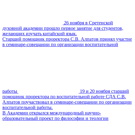
26 ноября в Сретенской
духовной академии прошло первое занятие для студентов,
желающих изучать китайский язык.
Старший помощник проректора С.В. Алпатов принял участие
в семинаре-совещании по организации воспитательной
работы
19 и 20 ноября старший
помощник проректора по воспитательной работе СДА С.В.
Алпатов поучаствовал в семинаре-совещании по организации
воспитательной работы.
В Академии открылся международный научно-
образовательный проект по философии и теологии