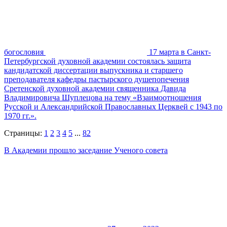
богословия
17 марта в Санкт-
Петербургской духовной академии состоялась защита
кандидатской диссертации выпускника и старшего
преподавателя кафедры пастырского душепопечения
Сретенской духовной академии священника Давида
Владимировича Шуплецова на тему «Взаимоотношения
Русской и Александрийской Православных Церквей с 1943 по
1970 гг.».
Страницы:
1
2
3
4
5
...
82
В Академии прошло заседание Ученого совета