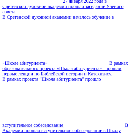
27 января 2022 года в
Сретенской духовной академии прошло заседание Ученого
совета.
В Сретенской духовной академии началось обучение в
«Школе абитуриента»
В рамках
образовательного проекта «Школа абитуриента» прошли
первые лекции по Библейской истории и Катехизису.
В рамках проекта “Школа абитуриента” прошло
вступительное собеседование
В
Академии прошло вступительное собеседование в Школу