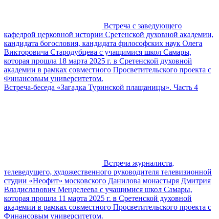
Встреча с заведующего
кафедрой церковной истории Сретенской духовной академии,
кандидата богословия, кандидата философских наук Олега
Викторовича Стародубцева с учащимися школ Самары,
которая прошла 18 марта 2025 г. в Сретенской духовной
академии в рамках совместного Просветительского проекта с
Финансовым университетом.
Встреча-беседа «Загадка Туринской плащаницы». Часть 4
Встреча журналиста,
телеведущего, художественного руководителя телевизионной
студии «Неофит» московского Данилова монастыря Дмитрия
Владиславович Менделеева с учащимися школ Самары,
которая прошла 11 марта 2025 г. в Сретенской духовной
академии в рамках совместного Просветительского проекта с
Финансовым университетом.