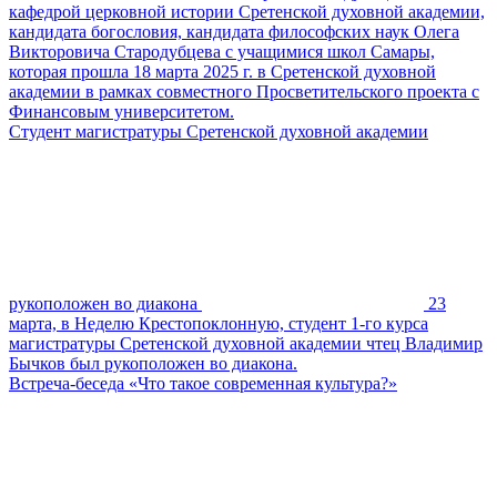
кафедрой церковной истории Сретенской духовной академии,
кандидата богословия, кандидата философских наук Олега
Викторовича Стародубцева с учащимися школ Самары,
которая прошла 18 марта 2025 г. в Сретенской духовной
академии в рамках совместного Просветительского проекта с
Финансовым университетом.
Студент магистратуры Сретенской духовной академии
рукоположен во диакона
23
марта, в Неделю Крестопоклонную, студент 1-го курса
магистратуры Сретенской духовной академии чтец Владимир
Бычков был рукоположен во диакона.
Встреча-беседа «Что такое современная культура?»