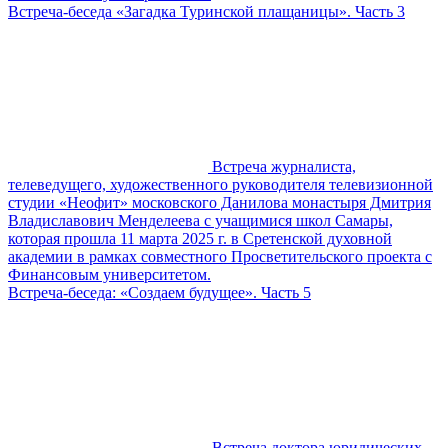
Встреча-беседа «Загадка Туринской плащаницы». Часть 3
Встреча журналиста,
телеведущего, художественного руководителя телевизионной
студии «Неофит» московского Данилова монастыря Дмитрия
Владиславович Менделеева с учащимися школ Самары,
которая прошла 11 марта 2025 г. в Сретенской духовной
академии в рамках совместного Просветительского проекта с
Финансовым университетом.
Встреча-беседа: «Создаем будущее». Часть 5
Встреча доктора юридических