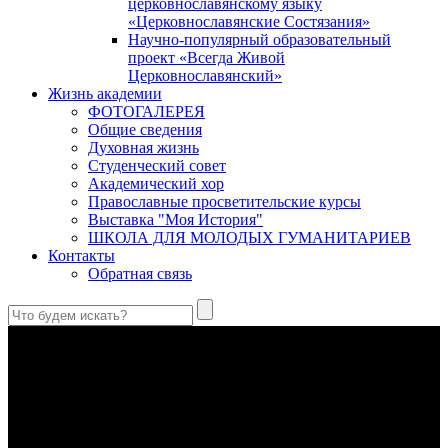
церковнославянскому языку
«Церковнославянские Состязания»
Научно-популярный образовательный
проект «Всегда Живой
Церковнославянский»
Жизнь академии
ФОТОГАЛЕРЕЯ
Общие сведения
Духовная жизнь
Студенческий совет
Академический хор
Православные просветительские курсы
Выставка "Моя История"
ШКОЛА ДЛЯ МОЛОДЫХ ГУМАНИТАРИЕВ
Контакты
Обратная связь
Антропология свт. Феофана Затворника как альтернатива
проектам виртуального человека. Часть 1
Стратегия человека исихастского в статье впервые
представлена на текстах свт. Феофана как альтернатива
человеку виртуальному.
Первый воскресный эксапостиларий: Богословско-
филологический комментарий