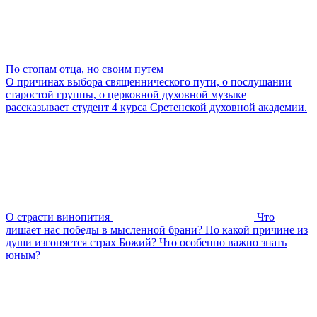
По стопам отца, но своим путем
О причинах выбора священнического пути, о послушании
старостой группы, о церковной духовной музыке
рассказывает студент 4 курса Сретенской духовной академии.
О страсти винопития
Что
лишает нас победы в мысленной брани? По какой причине из
души изгоняется страх Божий? Что особенно важно знать
юным?