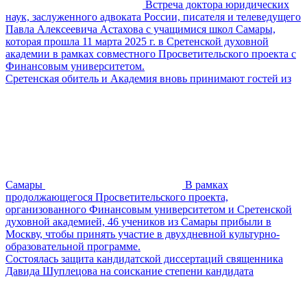
Встреча доктора юридических
наук, заслуженного адвоката России, писателя и телеведущего
Павла Алексеевича Астахова с учащимися школ Самары,
которая прошла 11 марта 2025 г. в Сретенской духовной
академии в рамках совместного Просветительского проекта с
Финансовым университетом.
Сретенская обитель и Академия вновь принимают гостей из
Самары
В рамках
продолжающегося Просветительского проекта,
организованного Финансовым университетом и Сретенской
духовной академией, 46 учеников из Самары прибыли в
Москву, чтобы принять участие в двухдневной культурно-
образовательной программе.
Состоялась защита кандидатской диссертаций священника
Давида Шуплецова на соискание степени кандидата