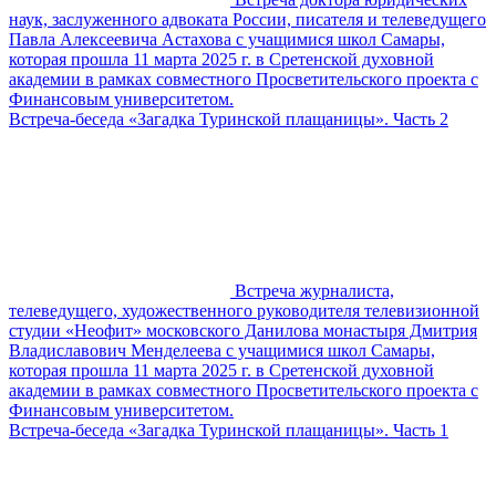
наук, заслуженного адвоката России, писателя и телеведущего
Павла Алексеевича Астахова с учащимися школ Самары,
которая прошла 11 марта 2025 г. в Сретенской духовной
академии в рамках совместного Просветительского проекта с
Финансовым университетом.
Встреча-беседа «Загадка Туринской плащаницы». Часть 2
Встреча журналиста,
телеведущего, художественного руководителя телевизионной
студии «Неофит» московского Данилова монастыря Дмитрия
Владиславович Менделеева с учащимися школ Самары,
которая прошла 11 марта 2025 г. в Сретенской духовной
академии в рамках совместного Просветительского проекта с
Финансовым университетом.
Встреча-беседа «Загадка Туринской плащаницы». Часть 1