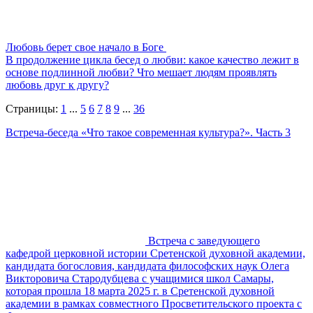
Любовь берет свое начало в Боге
В продолжение цикла бесед о любви: какое качество лежит в
основе подлинной любви? Что мешает людям проявлять
любовь друг к другу?
Страницы:
1
...
5
6
7
8
9
...
36
Встреча-беседа «Что такое современная культура?». Часть 3
Встреча с заведующего
кафедрой церковной истории Сретенской духовной академии,
кандидата богословия, кандидата философских наук Олега
Викторовича Стародубцева с учащимися школ Самары,
которая прошла 18 марта 2025 г. в Сретенской духовной
академии в рамках совместного Просветительского проекта с