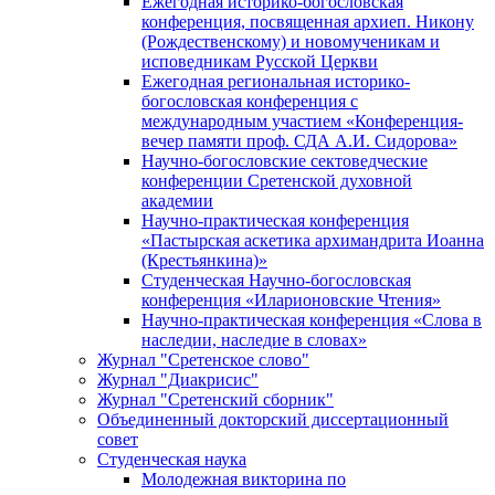
Ежегодная историко-богословская
конференция, посвященная архиеп. Никону
(Рождественскому) и новомученикам и
исповедникам Русской Церкви
Ежегодная региональная историко-
богословская конференция с
международным участием «Конференция-
вечер памяти проф. СДА А.И. Сидорова»
Научно-богословские сектоведческие
конференции Сретенской духовной
академии
Научно-практическая конференция
«Пастырская аскетика архимандрита Иоанна
(Крестьянкина)»
Студенческая Научно-богословская
конференция «Иларионовские Чтения»
Научно-практическая конференция «Cлова в
наследии, наследие в словах»
Журнал "Сретенское слово"
Журнал "Диакрисис"
Журнал "Сретенский сборник"
Объединенный докторский диссертационный
совет
Студенческая наука
Молодежная викторина по