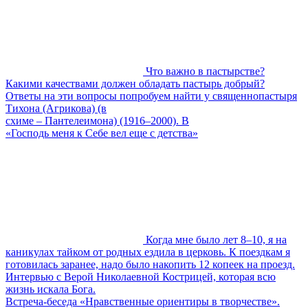
Что важно в пастырстве?
Какими качествами должен обладать пастырь добрый?
Ответы на эти вопросы попробуем найти у священнопастыря
Тихона (Агрикова) (в
схиме – Пантелеимона) (1916–2000). В
«Господь меня к Себе вел еще с детства»
Когда мне было лет 8–10, я на
каникулах тайком от родных ездила в церковь. К поездкам я
готовилась заранее, надо было накопить 12 копеек на проезд.
Интервью с Верой Николаевной Кострицей, которая всю
жизнь искала Бога.
Встреча-беседа «Нравственные ориентиры в творчестве».