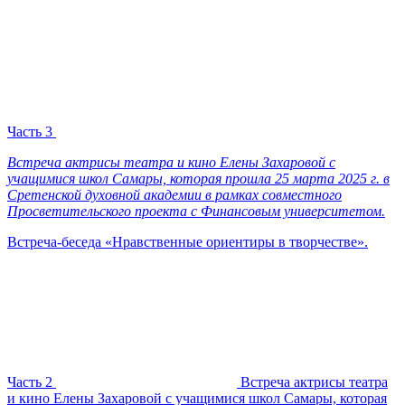
Часть 3
Встреча актрисы театра и кино Елены Захаровой с
учащимися школ Самары, которая прошла 25 марта 2025 г. в
Сретенской духовной академии в рамках совместного
Просветительского проекта с Финансовым университетом.
Встреча-беседа «Нравственные ориентиры в творчестве».
Часть 2
Встреча актрисы театра
и кино Елены Захаровой с учащимися школ Самары, которая