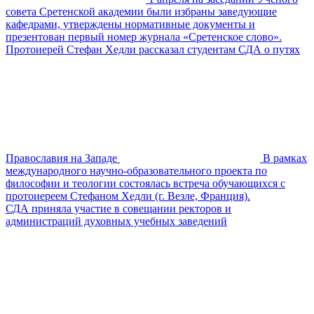
совета Сретенской академии были избраны заведующие
кафедрами, утверждены нормативные документы и
презентован первый номер журнала «Сретенское слово».
Протоиерей Стефан Хедли рассказал студентам СДА о путях
Православия на Западе
В рамках
международного научно-образовательного проекта по
философии и теологии состоялась встреча обучающихся с
протоиереем Стефаном Хедли (г. Везле, Франция).
СДА приняла участие в совещании ректоров и
администраций духовных учебных заведений