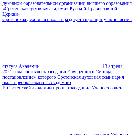
духовной образовательной организации высшего образования
«Сретенская духовная академия Русской Православной
Церкви»
Сретенская духовная школа празднует годовщину присвоения
статуса Академии
13 апреля
2021 года состоялось заседание Священного Синода,
постановлением которого Сретенская духовная семинария
была преобразована в Академию
В Сретенской академии прошло заседание Ученого совета
1 апреля на заседании Ученого