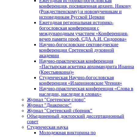
Ежегодная историко-богословская
конференция, посвященная архиеп. Никону
(Рождественскому) и новомученикам и
исповедникам Русской Церкви
Ежегодная региональная историко-
богословская конференция с
международным участием «Конференция-
вечер памяти проф. СДА А.И. Сидорова»
Научно-богословские сектоведческие
конференции Сретенской духовной
академии
Научно-практическая конференция
«Пастырская аскетика архимандрита Иоанна
(Крестьянкина)»
Студенческая Научно-богословская
конференция «Иларионовские Чтения»
Научно-практическая конференция «Cлова в
наследии, наследие в словах»
Журнал "Сретенское слово"
Журнал "Диакрисис"
Журнал "Сретенский сборник"
Объединенный докторский диссертационный
совет
Студенческая наука
Молодежная викторина по