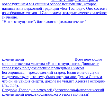
богослужением мы слышим особое песнопение, которое
называется в церковной традиции «Бог Господь». Оно состоит
из избранных стихов 117-го псалма, которые имеют хвалебное
значение.
“Ныне отпущаеши”: богословско-филологический
комментарий
Всем верующим
хорошо известна молитва «Ныне отпущаеши». Дивные ее
слова изрек по вдохновению праведный Симеон
Богоприимец – трехсотлетний старец. Евангелие от Луки
свидетельствует, что «ему было предсказано Духом Святым,
что он не увидит смерти, доколе не увидит Христа Господня»
(Лк. 2:26).
Сподоби, Господи в вечер сей (богословско-филологический
комментарий церковнославянского текста молитвы)