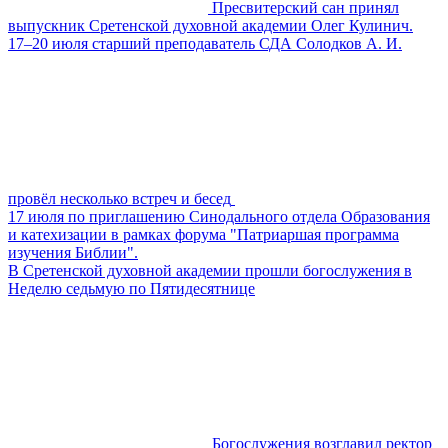
Пресвитерский сан принял
выпускник Сретенской духовной академии Олег Кулинич.
17–20 июля старший преподаватель СДА Солодков А. И.
провёл несколько встреч и бесед
17 июля по приглашению Синодального отдела Образования
и катехизации в рамках форума "Патриаршая программа
изучения Библии".
В Сретенской духовной академии прошли богослужения в
Неделю седьмую по Пятидесятнице
Богослужения возглавил ректор