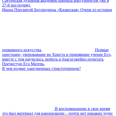
Сретенская духовная академия приняла абитуриентов уже в
27-й раз подряд.
Икона Пресвятой Богородицы «Казанская» Очерк из истории
церковного искусства
Первые
христиане, уверовавшие во Христа и принявшие учение Его,
вместе с тем научились любить и благоговейно почитать
Пречистую Его Матерь.
В чем подвиг царственных страстотерпцев?
В воспоминаниях в свое время
это был материал для канонизации – почти нет никаких чудес