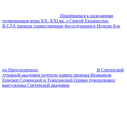
Приобщимся к назиданиям
подвижников веры XX–XXI вв. о Святой Евхаристии.
В СДА прошли торжественные богослужения в Неделю 8-ю
по Пятидесятнице
В Сретенской
духовной академии почтили память пророка Иезекииля
Епископ Сочинский и Туапсинский Герман рукоположил
выпускника Сретенской академии