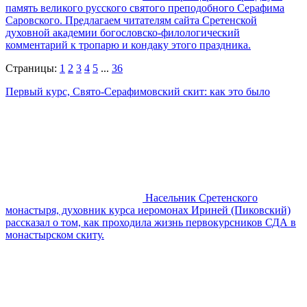
память великого русского святого преподобного Серафима
Саровского. Предлагаем читателям сайта Сретенской
духовной академии богословско-филологический
комментарий к тропарю и кондаку этого праздника.
Страницы:
1
2
3
4
5
...
36
Первый курс, Свято-Серафимовский скит: как это было
Насельник Сретенского
монастыря, духовник курса иеромонах Ириней (Пиковский)
рассказал о том, как проходила жизнь первокурсников СДА в
монастырском скиту.