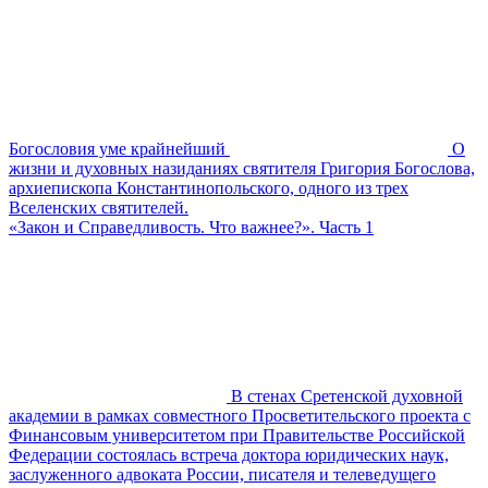
Богословия уме крайнейший
О
жизни и духовных назиданиях святителя Григория Богослова,
архиепископа Константинопольского, одного из трех
Вселенских святителей.
«Закон и Справедливость. Что важнее?». Часть 1
В стенах Сретенской духовной
академии в рамках совместного Просветительского проекта с
Финансовым университетом при Правительстве Российской
Федерации состоялась встреча доктора юридических наук,
заслуженного адвоката России, писателя и телеведущего