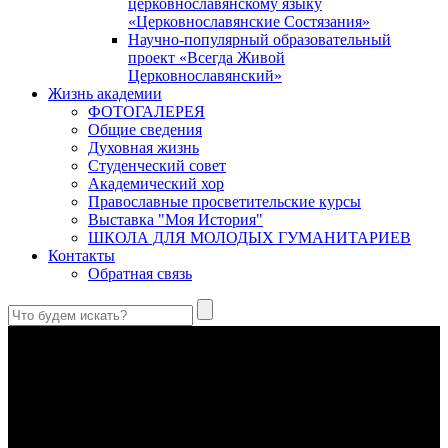
церковнославянскому языку
«Церковнославянские Состязания»
Научно-популярный образовательный
проект «Всегда Живой
Церковнославянский»
Жизнь академии
ФОТОГАЛЕРЕЯ
Общие сведения
Духовная жизнь
Студенческий совет
Академический хор
Православные просветительские курсы
Выставка "Моя История"
ШКОЛА ДЛЯ МОЛОДЫХ ГУМАНИТАРИЕВ
Контакты
Обратная связь
Святые страстотерпцы Борис и Глеб: к истории канонизации
и написания житий
Первыми русскими святыми, прославленными Церковью,
стали благоверные князья Борис и Глеб.
Праведный Феодор Ушаков: «Смерть предпочитаю я
бесчестному служению»
В Федоре Ушакове гармонично соединились железная