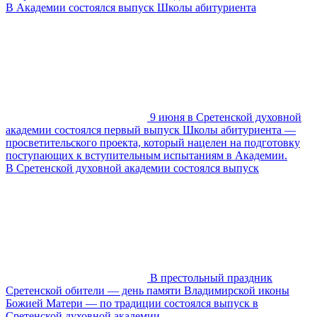
В Академии состоялся выпуск Школы абитуриента
9 июня в Сретенской духовной
академии состоялся первый выпуск Школы абитуриента —
просветительского проекта, который нацелен на подготовку
поступающих к вступительным испытаниям в Академии.
В Сретенской духовной академии состоялся выпуск
В престольный праздник
Сретенской обители — день памяти Владимирской иконы
Божией Матери — по традиции состоялся выпуск в
Сретенской духовной академии.