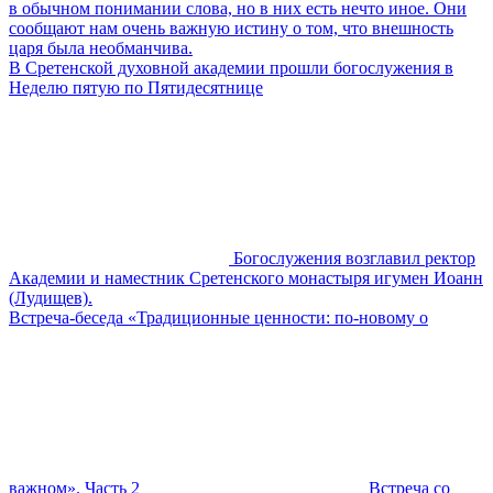
в обычном понимании слова, но в них есть нечто иное. Они
сообщают нам очень важную истину о том, что внешность
царя была необманчива.
В Сретенской духовной академии прошли богослужения в
Неделю пятую по Пятидесятнице
Богослужения возглавил ректор
Академии и наместник Сретенского монастыря игумен Иоанн
(Лудищев).
Встреча-беседа «Традиционные ценности: по-новому о
важном». Часть 2
Встреча со