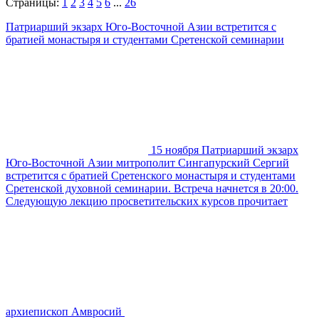
Страницы:
1
2
3
4
5
6
...
26
Патриарший экзарх Юго-Восточной Азии встретится с
братией монастыря и студентами Сретенской семинарии
15 ноября Патриарший экзарх
Юго-Восточной Азии митрополит Сингапурский Сергий
встретится с братией Сретенского монастыря и студентами
Сретенской духовной семинарии. Встреча начнется в 20:00.
Следующую лекцию просветительских курсов прочитает
архиепископ Амвросий