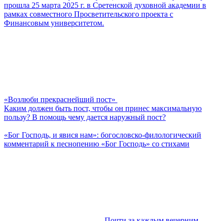
прошла 25 марта 2025 г. в Сретенской духовной академии в
рамках совместного Просветительского проекта с
Финансовым университетом.
«Возлюби прекраснейший пост»
Каким должен быть пост, чтобы он принес максимальную
пользу? В помощь чему дается наружный пост?
«Бог Господь, и явися нам»: богословско-филологический
комментарий к песнопению «Бог Господь» со стихами
Почти за каждым вечерним