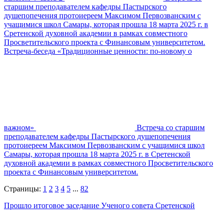
старшим преподавателем кафедры Пастырского
душепопечения протоиереем Максимом Первозванским с
учащимися школ Самары, которая прошла 18 марта 2025 г. в
Сретенской духовной академии в рамках совместного
Просветительского проекта с Финансовым университетом.
Встреча-беседа «Традиционные ценности: по-новому о
важном»
Встреча со старшим
преподавателем кафедры Пастырского душепопечения
протоиереем Максимом Первозванским с учащимися школ
Самары, которая прошла 18 марта 2025 г. в Сретенской
духовной академии в рамках совместного Просветительского
проекта с Финансовым университетом.
Страницы:
1
2
3
4
5
...
82
Прошло итоговое заседание Ученого совета Сретенской