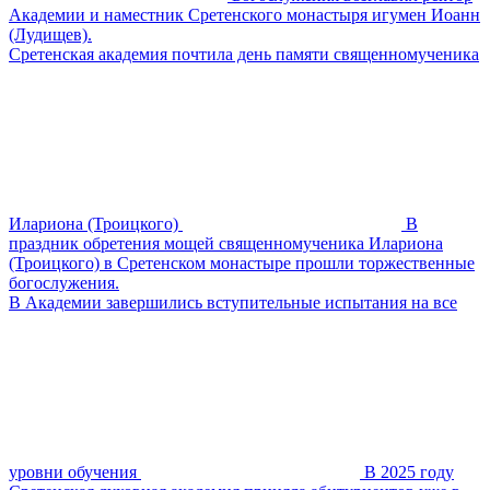
Академии и наместник Сретенского монастыря игумен Иоанн
(Лудищев).
Сретенская академия почтила день памяти священномученика
Илариона (Троицкого)
В
праздник обретения мощей священномученика Илариона
(Троицкого) в Сретенском монастыре прошли торжественные
богослужения.
В Академии завершились вступительные испытания на все
уровни обучения
В 2025 году