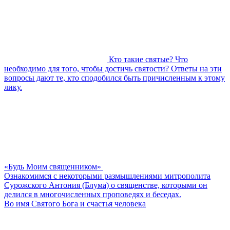
Кто такие святые? Что
необходимо для того, чтобы достичь святости? Ответы на эти
вопросы дают те, кто сподобился быть причисленным к этому
лику.
«Будь Моим священником»
Ознакомимся с некоторыми размышлениями митрополита
Сурожского Антония (Блума) о священстве, которыми он
делился в многочисленных проповедях и беседах.
Во имя Святого Бога и счастья человека