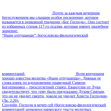
Почти за каждым вечерним
богослужением мы слышим особое песнопение, которое
называется в церковной традиции «Бог Господь». Оно состоит
из избранных стихов 117-го псалма, которые имеют хвалебное
значение.
“Ныне отпущаеши”: богословско-филологический
комментарий
Всем верующим
хорошо известна молитва «Ныне отпущаеши». Дивные ее
слова изрек по вдохновению праведный Симеон
Богоприимец – трехсотлетний старец. Евангелие от Луки
свидетельствует, что «ему было предсказано Духом Святым,
что он не увидит смерти, доколе не увидит Христа Господня»
(Лк. 2:26).
Сподоби, Господи в вечер сей (богословско-филологический
комментарий церковнославянского текста молитвы)