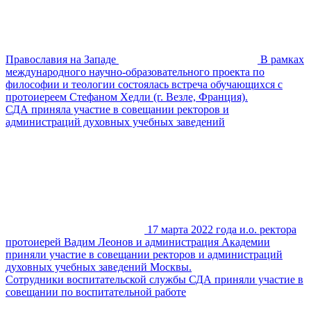
Православия на Западе
В рамках
международного научно-образовательного проекта по
философии и теологии состоялась встреча обучающихся с
протоиереем Стефаном Хедли (г. Везле, Франция).
СДА приняла участие в совещании ректоров и
администраций духовных учебных заведений
17 марта 2022 года и.о. ректора
протоиерей Вадим Леонов и администрация Академии
приняли участие в совещании ректоров и администраций
духовных учебных заведений Москвы.
Сотрудники воспитательской службы СДА приняли участие в
совещании по воспитательной работе