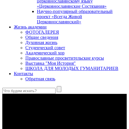
церковнославянскому языку
«Церковнославянские Состязания»
Научно-популярный образовательный
проект «Всегда Живой
Церковнославянский»
Жизнь академии
ФОТОГАЛЕРЕЯ
Общие сведения
Духовная жизнь
Студенческий совет
Академический хор
Православные просветительские курсы
Выставка "Моя История"
ШКОЛА ДЛЯ МОЛОДЫХ ГУМАНИТАРИЕВ
Контакты
Обратная связь
Антропология свт. Феофана Затворника как альтернатива
проектам виртуального человека. Часть 1
Стратегия человека исихастского в статье впервые
представлена на текстах свт. Феофана как альтернатива
человеку виртуальному.
Первый воскресный эксапостиларий: Богословско-
филологический комментарий