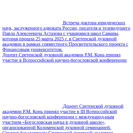
Встреча доктора юридических
наук, заслуженного адвоката России, писателя и телеведущего
Павла Алексеевича Астахова с учащимися школ Самары,
которая прошла 25 марта 2025 г. в Сретенской духовной
академии в рамках совместного Просветительского проекта с
Финансовым университетом.
Доцент Сретенской духовной академии Р.М. Конь принял
участие в Всероссийской научно-богословской конференции
Доцент Сретенской духовной
академии Р.М. Конь принял участие в III Всероссийской
научно-богословской конференции с международ-ным
участием «Богословская наука в духовной школе»,
организованной Коломенской духовной семинарией.
Студент бакалавриата Сретенской духовной академии