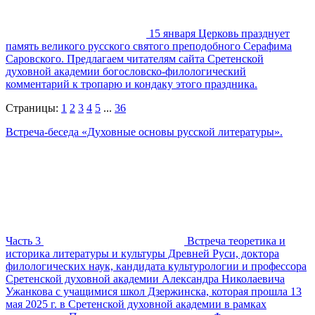
15 января Церковь празднует
память великого русского святого преподобного Серафима
Саровского. Предлагаем читателям сайта Сретенской
духовной академии богословско-филологический
комментарий к тропарю и кондаку этого праздника.
Страницы:
1
2
3
4
5
...
36
Встреча-беседа «Духовные основы русской литературы».
Часть 3
Встреча теоретика и
историка литературы и культуры Древней Руси, доктора
филологических наук, кандидата культурологии и профессора
Сретенской духовной академии Александра Николаевича
Ужанкова с учащимися школ Дзержинска, которая прошла 13
мая 2025 г. в Сретенской духовной академии в рамках