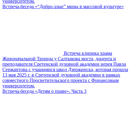
университетом.
Встреча-беседа «“Добро-злые” миры в массовой культуре»
Встреча клирика храма
Живоначальной Троицы у Салтыкова моста, доцента и
преподавателя Сретенской духовной академии иерея Павла
Сержантова с учащимися школ Дзержинска, которая прошла
13 мая 2025 г. в Сретенской духовной академии в рамках
совместного Просветительского проекта с Финансовым
университетом.
Встреча-беседа «Детям о праве». Часть 3