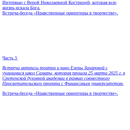
Интервью с Верой Николаевной Кострицей, которая всю
жизнь искала Бога.
Встреча-беседа «Нравственные ориентиры в творчестве».
Часть 3
Встреча актрисы театра и кино Елены Захаровой с
учащимися школ Самары, которая прошла 25 марта 2025 г. в
Сретенской духовной академии в рамках совместного
Просветительского проекта с Финансовым университетом.
Встреча-беседа «Нравственные ориентиры в творчестве».