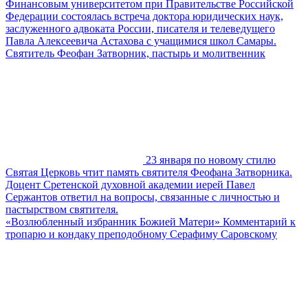
Финансовым университетом при Правительстве Российской
Федерации состоялась встреча доктора юридических наук,
заслуженного адвоката России, писателя и телеведущего
Павла Алексеевича Астахова с учащимися школ Самары.
Святитель Феофан Затворник, пастырь и молитвенник
23 января по новому стилю
Святая Церковь чтит память святителя Феофана Затворника.
Доцент Сретенской духовной академии иерей Павел
Сержантов ответил на вопросы, связанные с личностью и
пастырством святителя.
«Возлюбленный избранник Божией Матери» Комментарий к
тропарю и кондаку преподобному Серафиму Саровскому