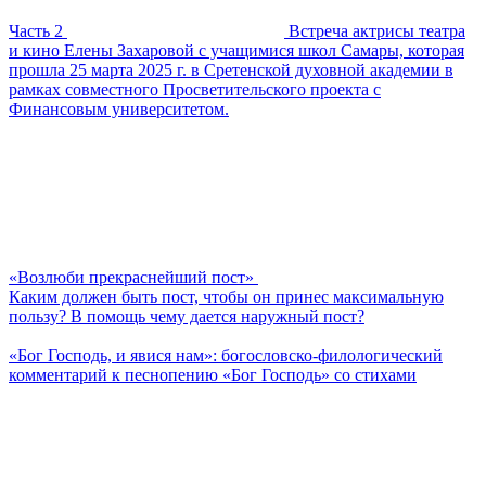
Часть 2
Встреча актрисы театра
и кино Елены Захаровой с учащимися школ Самары, которая
прошла 25 марта 2025 г. в Сретенской духовной академии в
рамках совместного Просветительского проекта с
Финансовым университетом.
«Возлюби прекраснейший пост»
Каким должен быть пост, чтобы он принес максимальную
пользу? В помощь чему дается наружный пост?
«Бог Господь, и явися нам»: богословско-филологический
комментарий к песнопению «Бог Господь» со стихами