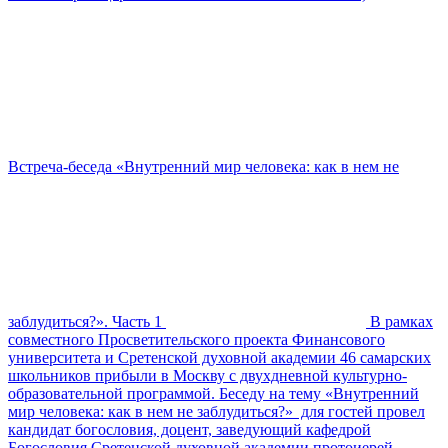
Встреча-беседа «Внутренний мир человека: как в нем не
заблудиться?». Часть 1
В рамках
совместного Просветительского проекта Финансового
университета и Сретенской духовной академии 46 самарских
школьников прибыли в Москву с двухдневной культурно-
образовательной программой. Беседу на тему «Внутренний
мир человека: как в нем не заблудиться?» для гостей провел
кандидат богословия, доцент, заведующий кафедрой
Богословия Сретенской духовной академии протоиерей