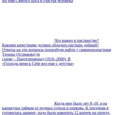
Во имя Святого Бога и счастья человека
Что важно в пастырстве?
Какими качествами должен обладать пастырь добрый?
Ответы на эти вопросы попробуем найти у священнопастыря
Тихона (Агрикова) (в
схиме – Пантелеимона) (1916–2000). В
«Господь меня к Себе вел еще с детства»
Когда мне было лет 8–10, я на
каникулах тайком от родных ездила в церковь. К поездкам я
готовилась заранее, надо было накопить 12 копеек на проезд.