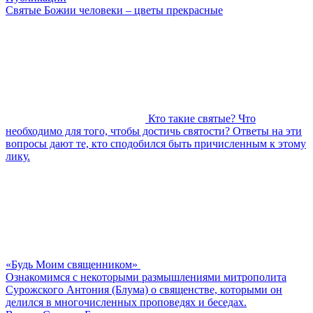
Святые Божии человеки – цветы прекрасные
Кто такие святые? Что
необходимо для того, чтобы достичь святости? Ответы на эти
вопросы дают те, кто сподобился быть причисленным к этому
лику.
«Будь Моим священником»
Ознакомимся с некоторыми размышлениями митрополита
Сурожского Антония (Блума) о священстве, которыми он
делился в многочисленных проповедях и беседах.