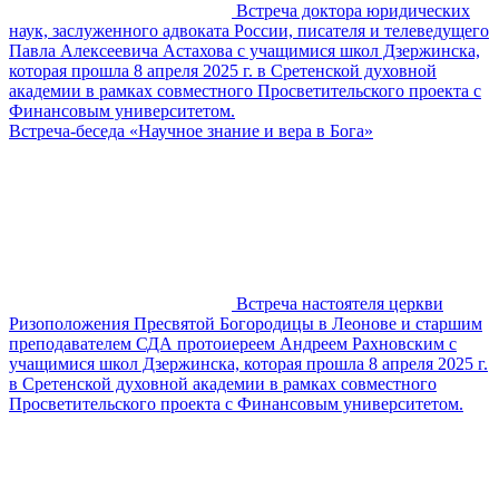
Встреча доктора юридических
наук, заслуженного адвоката России, писателя и телеведущего
Павла Алексеевича Астахова с учащимися школ Дзержинска,
которая прошла 8 апреля 2025 г. в Сретенской духовной
академии в рамках совместного Просветительского проекта с
Финансовым университетом.
Встреча-беседа «Научное знание и вера в Бога»
Встреча настоятеля церкви
Ризоположения Пресвятой Богородицы в Леонове и старшим
преподавателем СДА протоиереем Андреем Рахновским с
учащимися школ Дзержинска, которая прошла 8 апреля 2025 г.
в Сретенской духовной академии в рамках совместного
Просветительского проекта с Финансовым университетом.