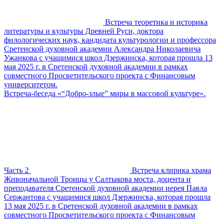
Встреча теоретика и историка
литературы и культуры Древней Руси, доктора
филологических наук, кандидата культурологии и профессора
Сретенской духовной академии Александра Николаевича
Ужанкова с учащимися школ Дзержинска, которая прошла 13
мая 2025 г. в Сретенской духовной академии в рамках
совместного Просветительского проекта с Финансовым
университетом.
Встреча-беседа «“Добро-злые” миры в массовой культуре».
Часть 2
Встреча клирика храма
Живоначальной Троицы у Салтыкова моста, доцента и
преподавателя Сретенской духовной академии иерея Павла
Сержантова с учащимися школ Дзержинска, которая прошла
13 мая 2025 г. в Сретенской духовной академии в рамках
совместного Просветительского проекта с Финансовым