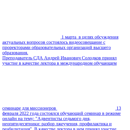
1 марта в целях обсуждения
актуальных вопросов состоялось видеосовещание с
проректорами образовательных организаций высшего
образования.
Преподаватель СДА Андрей Иванович Солодков принял
участие в качестве лектора в международном обучающем
семинаре для миссионеров
13
февраля 2022 года состоялся обучающий семинар в режиме
онлайн на тему: "Адвентисты седьмого дня,
неопятидесятники: разбор лжеучения, профилактика и
реабилитация". В качестве лектора в нем принял участие