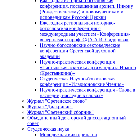
Ежегодная историко-богословская
конференция, посвященная архиеп. Никону
(Рождественскому) и новомученикам и
исповедникам Русской Церкви
Ежегодная региональная историко-
богословская конференция с
международным участием «Конференция-
вечер памяти проф. СДА А.И. Сидорова»
Научно-богословские сектоведческие
конференции Сретенской духовной
академии
Научно-практическая конференция
«Пастырская аскетика архимандрита Иоанна
(Крестьянкина)»
Студенческая Научно-богословская
конференция «Иларионовские Чтения»
Научно-практическая конференция «Cлова в
наследии, наследие в словах»
Журнал "Сретенское слово"
Журнал "Диакрисис"
Журнал "Сретенский сборник"
Объединенный докторский диссертационный
совет
Студенческая наука
Молодежная викторина по