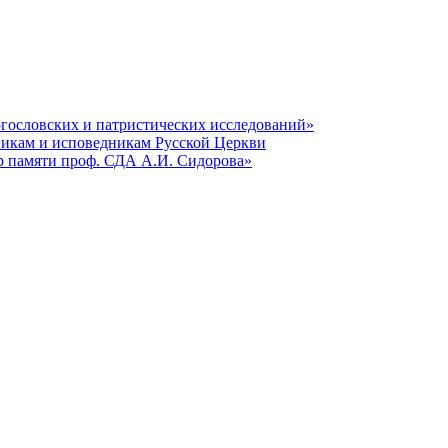
гословских и патристических исследований»
никам и исповедникам Русской Церкви
р памяти проф. СДА А.И. Сидорова»