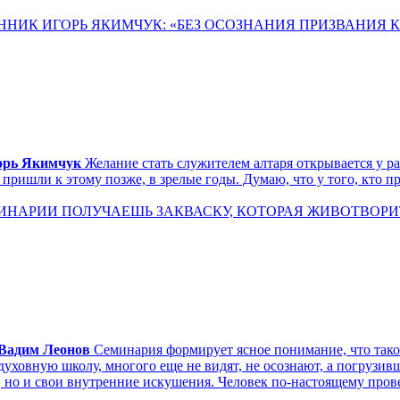
ННИК ИГОРЬ ЯКИМЧУК: «БЕЗ ОСОЗНАНИЯ ПРИЗВАНИЯ 
орь Якимчук
Желание стать служителем алтаря открывается у р
 пришли к этому позже, в зрелые годы. Думаю, что у того, кто 
ИНАРИИ ПОЛУЧАЕШЬ ЗАКВАСКУ, КОТОРАЯ ЖИВОТВОРИТ 
Вадим Леонов
Семинария формирует ясное понимание, что так
 духовную школу, многого еще не видят, не осознают, а погрузив
но и свои внутренние искушения. Человек по-настоящему прове