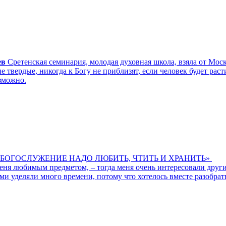
ев
Сретенская семинария, молодая духовная школа, взяла от Мос
 твердые, никогда к Богу не приблизят, если человек будет рас
зможно.
БОГОСЛУЖЕНИЕ НАДО ЛЮБИТЬ, ЧТИТЬ И ХРАНИТЬ»
 меня любимым предметом, – тогда меня очень интересовали др
ми уделяли много времени, потому что хотелось вместе разобрать