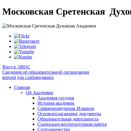
Московская Сретенская
Духо
Вход в ЭИОС
Сведения об образовательной организации
версия для слабовидящих
Главная
Об Академии
Академия сегодня
История академии
Священномученик Иларион
Основополагающие документы
Образовательная деятельность
Социально-воспитательная работа
Сотрудничество