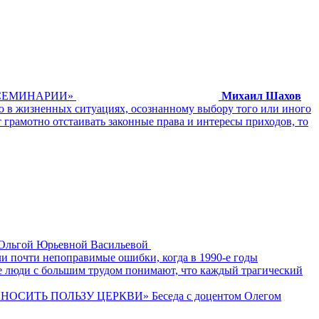
СЕМИНАРИИ»
Михаил Шахов
 в жизненных ситуациях, осознанному выбору того или иного
грамотно отстаивать законные права и интересы приходов, то
гой Юрьевной Васильевой
ли почти непоправимые ошибки, когда в 1990-е годы
ые люди с большим трудом понимают, что каждый трагический
ТЬ ПОЛЬЗУ ЦЕРКВИ» Беседа с доцентом Олегом