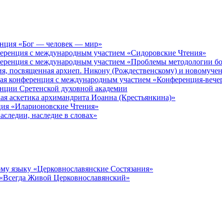
енция «Бог — человек — мир»
ференция с международным участием «Сидоровские Чтения»
ференция с международным участием «Проблемы методологии бо
ия, посвященная архиеп. Никону (Рождественскому) и новомуче
кая конференция с международным участием «Конференция-вече
енции Сретенской духовной академии
ая аскетика архимандрита Иоанна (Крестьянкина)»
ция «Иларионовские Чтения»
аследии, наследие в словах»
му языку «Церковнославянские Состязания»
 «Всегда Живой Церковнославянский»