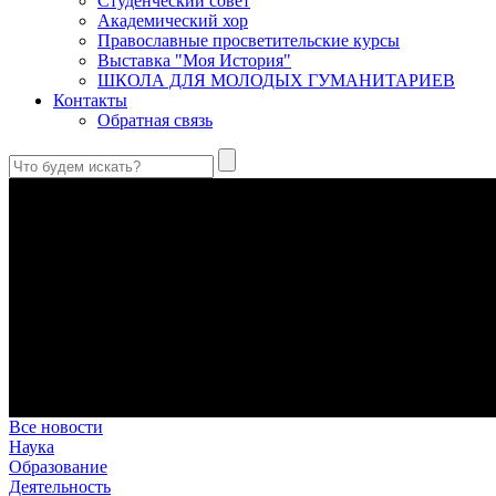
Студенческий совет
Академический хор
Православные просветительские курсы
Выставка "Моя История"
ШКОЛА ДЛЯ МОЛОДЫХ ГУМАНИТАРИЕВ
Контакты
Обратная связь
Праведный Феодор Ушаков: «Смерть предпочитаю я бесчестн
В Федоре Ушакове гармонично соединились железная дисциплин
истинного молитвенника.
Этимология имени Исидора Севильского и передача греко-римс
Анализ наиболее известного произведения епископа Севильи р
представления о мире и обществе того времени.
Пророк Иезекииль: три важных урока от святого
Пророк Иезекииль жил задолго до Рождества Христова, но уже т
Предназначение человека в отношении к окружающему миру
Человек, в определенном смысле, является формирующим прин
В Сретенской духовной академии совершили богослужения в Н
Это воскресенье совпало с днем одного из величайших ветхоз
Все новости
Наука
Образование
Деятельность