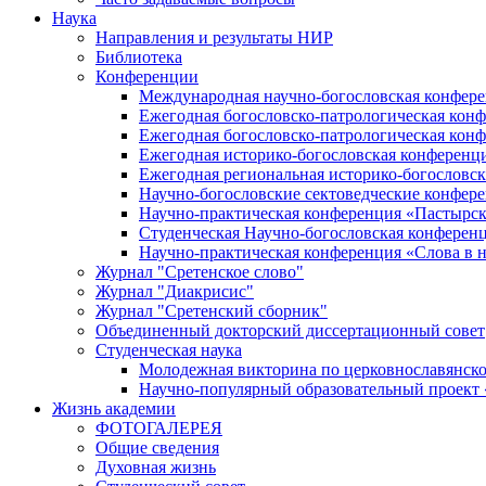
Наука
Направления и результаты НИР
Библиотека
Конференции
Международная научно-богословская конфер
Ежегодная богословско-патрологическая кон
Ежегодная богословско-патрологическая кон
Ежегодная историко-богословская конференц
Ежегодная региональная историко-богословс
Научно-богословские сектоведческие конфер
Научно-практическая конференция «Пастырск
Студенческая Научно-богословская конферен
Научно-практическая конференция «Cлова в н
Журнал "Сретенское слово"
Журнал "Диакрисис"
Журнал "Сретенский сборник"
Объединенный докторский диссертационный совет
Студенческая наука
Молодежная викторина по церковнославянско
Научно-популярный образовательный проект
Жизнь академии
ФОТОГАЛЕРЕЯ
Общие сведения
Духовная жизнь