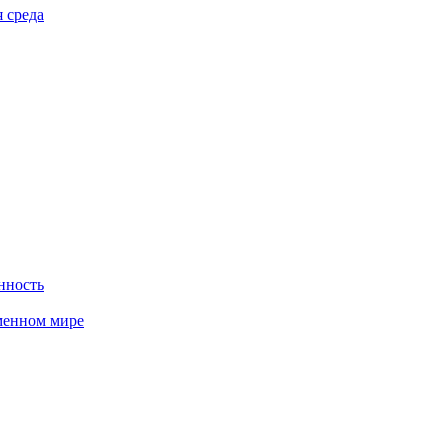
 среда
нность
менном мире