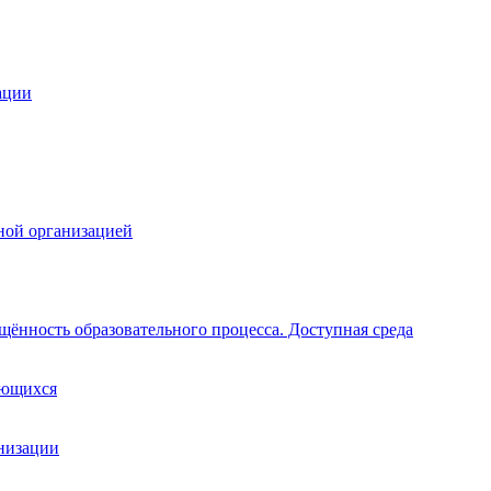
ации
ной организацией
щённость образовательного процесса. Доступная среда
ающихся
анизации