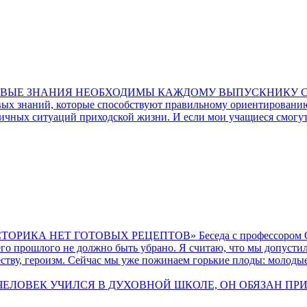
ВОВЫЕ ЗНАНИЯ НЕОБХОДИМЫ КАЖДОМУ ВЫПУСКНИКУ 
ых знаний, которые способствуют правильному ориентированию
чных ситуаций приходской жизни. И если мои учащиеся смогут 
КА НЕТ ГОТОВЫХ РЕЦЕПТОВ» Беседа с профессором Оль
го прошлого не должно быть убрано. Я считаю, что мы допусти
еству, героизм. Сейчас мы уже пожинаем горькие плоды: молод
ЛОВЕК УЧИЛСЯ В ДУХОВНОЙ ШКОЛЕ, ОН ОБЯЗАН ПРИНОСИ