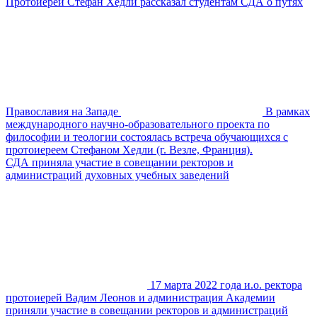
Протоиерей Стефан Хедли рассказал студентам СДА о путях
Православия на Западе
В рамках
международного научно-образовательного проекта по
философии и теологии состоялась встреча обучающихся с
протоиереем Стефаном Хедли (г. Везле, Франция).
СДА приняла участие в совещании ректоров и
администраций духовных учебных заведений
17 марта 2022 года и.о. ректора
протоиерей Вадим Леонов и администрация Академии
приняли участие в совещании ректоров и администраций