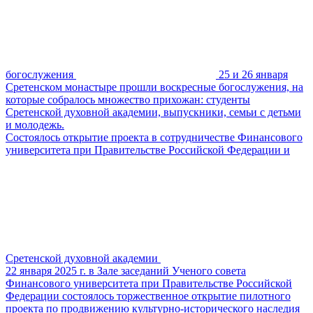
богослужения
25 и 26 января
Сретенском монастыре прошли воскресные богослужения, на
которые собралось множество прихожан: студенты
Сретенской духовной академии, выпускники, семьи с детьми
и молодежь.
Состоялось открытие проекта в сотрудничестве Финансового
университета при Правительстве Российской Федерации и
Сретенской духовной академии
22 января 2025 г. в Зале заседаний Ученого совета
Финансового университета при Правительстве Российской
Федерации состоялось торжественное открытие пилотного
проекта по продвижению культурно-исторического наследия