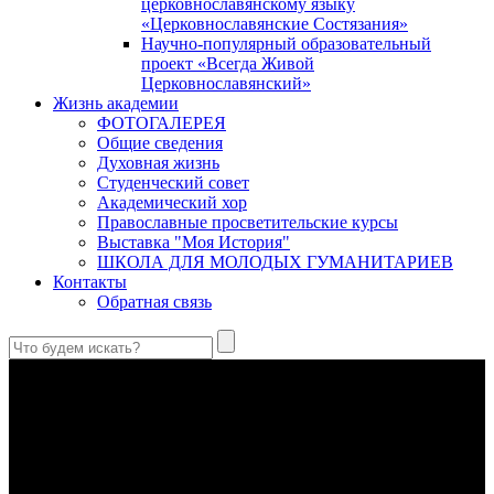
церковнославянскому языку
«Церковнославянские Состязания»
Научно-популярный образовательный
проект «Всегда Живой
Церковнославянский»
Жизнь академии
ФОТОГАЛЕРЕЯ
Общие сведения
Духовная жизнь
Студенческий совет
Академический хор
Православные просветительские курсы
Выставка "Моя История"
ШКОЛА ДЛЯ МОЛОДЫХ ГУМАНИТАРИЕВ
Контакты
Обратная связь
Святые страстотерпцы Борис и Глеб: к истории канонизации
и написания житий
Первыми русскими святыми, прославленными Церковью,
стали благоверные князья Борис и Глеб.
Праведный Феодор Ушаков: «Смерть предпочитаю я
бесчестному служению»
В Федоре Ушакове гармонично соединились железная