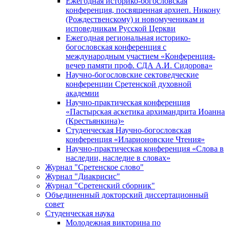
Ежегодная историко-богословская
конференция, посвященная архиеп. Никону
(Рождественскому) и новомученикам и
исповедникам Русской Церкви
Ежегодная региональная историко-
богословская конференция с
международным участием «Конференция-
вечер памяти проф. СДА А.И. Сидорова»
Научно-богословские сектоведческие
конференции Сретенской духовной
академии
Научно-практическая конференция
«Пастырская аскетика архимандрита Иоанна
(Крестьянкина)»
Студенческая Научно-богословская
конференция «Иларионовские Чтения»
Научно-практическая конференция «Cлова в
наследии, наследие в словах»
Журнал "Сретенское слово"
Журнал "Диакрисис"
Журнал "Сретенский сборник"
Объединенный докторский диссертационный
совет
Студенческая наука
Молодежная викторина по