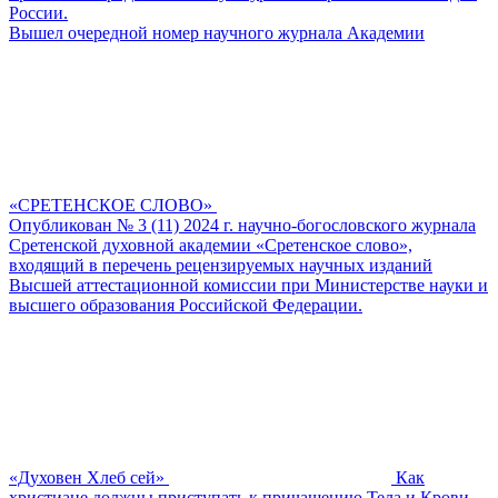
России.
Вышел очередной номер научного журнала Академии
«СРЕТЕНСКОЕ СЛОВО»
Опубликован № 3 (11) 2024 г. научно-богословского журнала
Сретенской духовной академии «Сретенское слово»,
входящий в перечень рецензируемых научных изданий
Высшей аттестационной комиссии при Министерстве науки и
высшего образования Российской Федерации.
«Духовен Хлеб сей»
Как
христиане должны приступать к причащению Тела и Крови