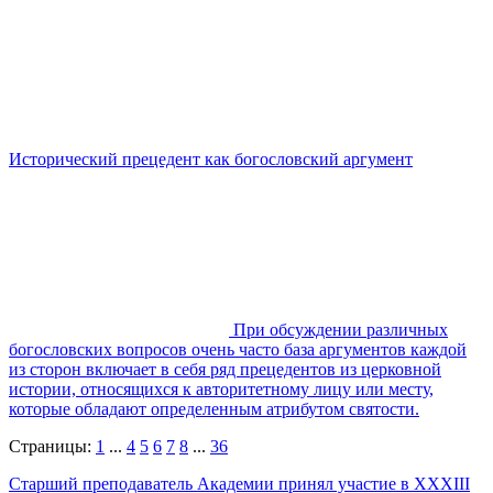
Исторический прецедент как богословский аргумент
При обсуждении различных
богословских вопросов очень часто база аргументов каждой
из сторон включает в себя ряд прецедентов из церковной
истории, относящихся к авторитетному лицу или месту,
которые обладают определенным атрибутом святости.
Страницы:
1
...
4
5
6
7
8
...
36
Старший преподаватель Академии принял участие в XXXIII