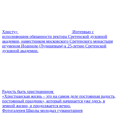
Христу»
Интервью с
исполняющим обязанности ректора Сретенской духовной
академии, наместником московского Сретенского монастыря
игуменом Иоанном (Лудищевым) к 25-летию Сретенской
духовной академии.
Радость быть христианином
«Христианская жизнь – это на самом деле постоянная радость,
постоянный праздник», который начинается уже здесь, в
земной жизни, и продолжается вечно.
Фотогалерея Школы молодых гуманитариев