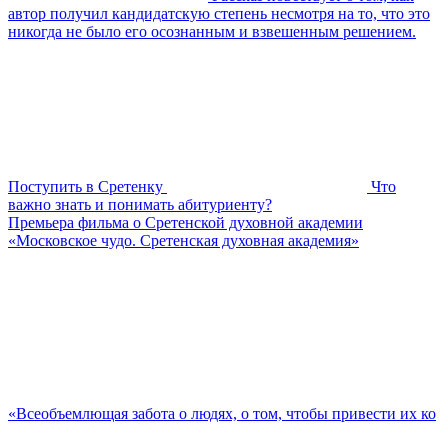
автор получил кандидатскую степень несмотря на то, что это
никогда не было его осознанным и взвешенным решением.
Поступить в Сретенку
Что
важно знать и понимать абитуриенту?
Премьера фильма о Сретенской духовной академии
«Московское чудо. Сретенская духовная академия»
«Всеобъемлющая забота о людях, о том, чтобы привести их ко