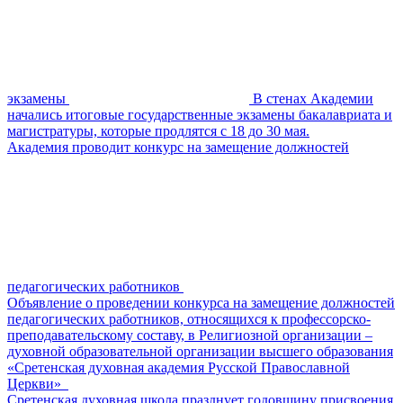
экзамены
В стенах Академии
начались итоговые государственные экзамены бакалавриата и
магистратуры, которые продлятся с 18 до 30 мая.
Академия проводит конкурс на замещение должностей
педагогических работников
Объявление о проведении конкурса на замещение должностей
педагогических работников, относящихся к профессорско-
преподавательскому составу, в Религиозной организации –
духовной образовательной организации высшего образования
«Сретенская духовная академия Русской Православной
Церкви»
Сретенская духовная школа празднует годовщину присвоения