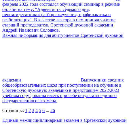
февраля 2022 года состоялся обучающий семинар в режиме
онлайн на тему: "Адвентисты седьмого дня,
неопятидесятники: разбор лжеучения, профилактика и
реабилитация". В качестве лектора в нем принял участие
старший преподаватель Сретенской духовной академии
Андрей Иванович Солодков.
Важная информация для абитуриентов Сретенской духовной
академии
Выпускники средних
общеобразовательных школ при поступлении на обучение в
Сретенскую духовную академию в предстоящем 2022/2023
учебном году должны иметь при себе результаты единого
государственного экзамена.
Страницы:
1
2
3
4
5
6
...
26
Единый междисциплинарный экзамен в Сретенской духовной