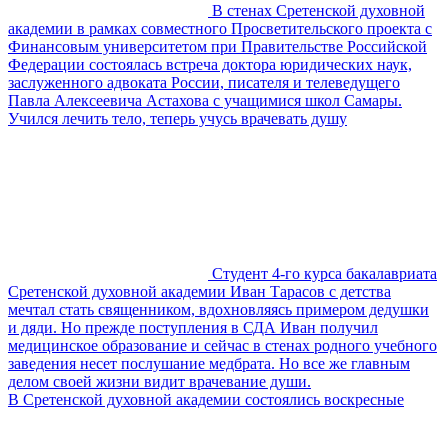
В стенах Сретенской духовной
академии в рамках совместного Просветительского проекта с
Финансовым университетом при Правительстве Российской
Федерации состоялась встреча доктора юридических наук,
заслуженного адвоката России, писателя и телеведущего
Павла Алексеевича Астахова с учащимися школ Самары.
Учился лечить тело, теперь учусь врачевать душу
Студент 4-го курса бакалавриата
Сретенской духовной академии Иван Тарасов с детства
мечтал стать священником, вдохновляясь примером дедушки
и дяди. Но прежде поступления в СДА Иван получил
медицинское образование и сейчас в стенах родного учебного
заведения несет послушание медбрата. Но все же главным
делом своей жизни видит врачевание души.
В Сретенской духовной академии состоялись воскресные