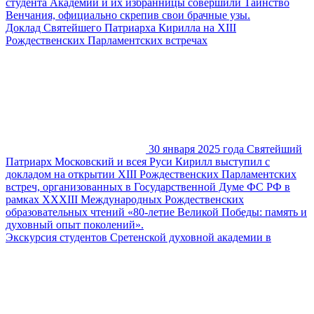
студента Академии и их избранницы совершили Таинство
Венчания, официально скрепив свои брачные узы.
Доклад Святейшего Патриарха Кирилла на XIII
Рождественских Парламентских встречах
30 января 2025 года Святейший
Патриарх Московский и всея Руси Кирилл выступил с
докладом на открытии XIII Рождественских Парламентских
встреч, организованных в Государственной Думе ФС РФ в
рамках XХХIII Международных Рождественских
образовательных чтений «80-летие Великой Победы: память и
духовный опыт поколений».
Экскурсия студентов Сретенской духовной академии в