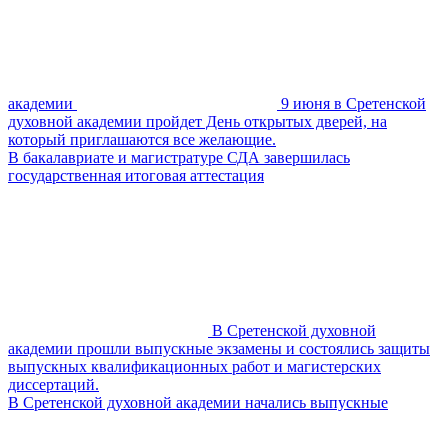
академии
9 июня в Сретенской
духовной академии пройдет День открытых дверей, на
который приглашаются все желающие.
В бакалавриате и магистратуре СДА завершилась
государственная итоговая аттестация
В Сретенской духовной
академии прошли выпускные экзамены и состоялись защиты
выпускных квалификационных работ и магистерских
диссертаций.
В Сретенской духовной академии начались выпускные