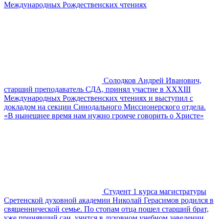
Международных Рождественских чтениях
Солодков Андрей Иванович,
старший преподаватель СДА, принял участие в XXXIII
Международных Рождественских чтениях и выступил с
докладом на секции Синодального Миссионерского отдела.
«В нынешнее время нам нужно громче говорить о Христе»
Студент 1 курса магистратуры
Сретенской духовной академии Николай Герасимов родился в
священнической семье. По стопам отца пошел старший брат,
уже принявший сан, учится в духовном учебном заведении