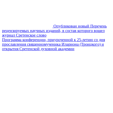
Опубликован новый Перечень
рецензируемых научных изданий, в состав которого вошел
журнал Сретенское слово
Программа конференции, приуроченной к 25-летию со дня
прославления священномученика Илариона (Троицкого) и
открытия Сретенской духовной академии