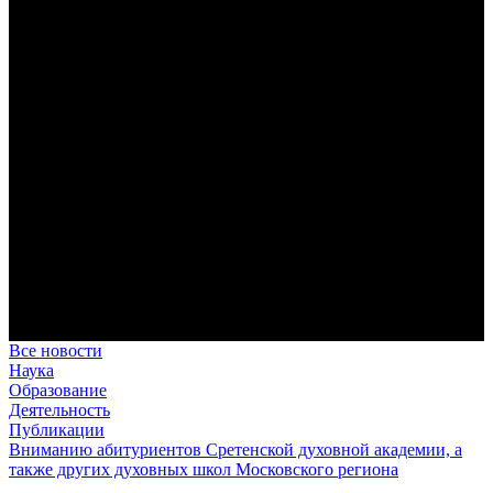
дисциплина корабельного командира, гениальный
стратегический дар флотоводца, жертвенное милосердие
благотворителя и кротость истинного молитвенника.
Этимология имени Исидора Севильского и передача греко-
римской культуры в вестготской Испании. Часть 1
Анализ наиболее известного произведения епископа Севильи
раскрывает как оценку и использование классической
римской культуры в зарождающемся «варварском»
королевстве, так и представления о мире и обществе того
времени.
Пророк Иезекииль: три важных урока от святого
Пророк Иезекииль жил задолго до Рождества Христова, но
уже тогда говорил с Богом на языке Нового Завета и имел
откровения о судьбах человечества.
Предназначение человека в отношении к окружающему миру
Человек, в определенном смысле, является формирующим
принципом всего земного бытия.
Все новости
Наука
Образование
Деятельность
Публикации
Вниманию абитуриентов Сретенской духовной академии, а
также других духовных школ Московского региона