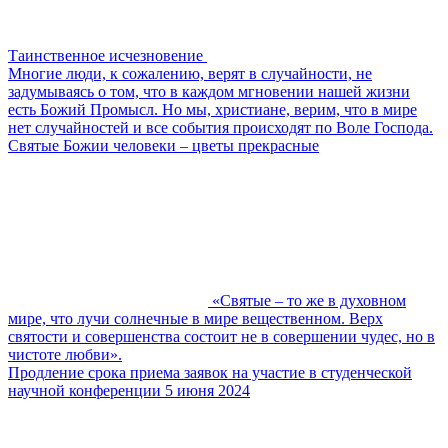
Таинственное исчезновение
Многие люди, к сожалению, верят в случайности, не
задумываясь о том, что в каждом мгновении нашей жизни
есть Божий Промысл. Но мы, христиане, верим, что в мире
нет случайностей и все события происходят по Воле Господа.
Святые Божии человеки – цветы прекрасные
«Святые – то же в духовном
мире, что лучи солнечные в мире вещественном. Верх
святости и совершенства состоит не в совершении чудес, но в
чистоте любви».
Продление срока приема заявок на участие в студенческой
научной конференции 5 июня 2024