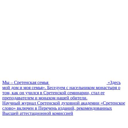
Мы – Сретенская семья
«Здесь
мой дом и моя семья». Беседуем с насельником монастыря о
том, как он учился в Сретенской семинарии, стал ее
преподавателем и монахом нашей обители.
Научный журнал Сретенской духовной академии «Сретенское
слово» включен в Перечень изданий, рекомендованных
Высшей аттестационной комиссией