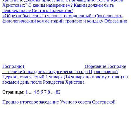
Христовых? С каким намерением? Каким должен быть
человек после Святого Причастия?
«Обрезан был еси яко человек осмодневный» (богословско-
филологический комментарий тропарю и кондаку Обрезанию
Господню)
Обрезание Господне
— великий праздник литургического года Православной
Церкви, отмечаемый 1 января (14 января по новому стилю) на
восьмой день после Рождества Христова.
Страницы:
1
...
4
5
6
7
8
...
82
Прошло итоговое заседание Ученого совета Сретенской