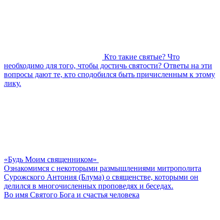
Кто такие святые? Что
необходимо для того, чтобы достичь святости? Ответы на эти
вопросы дают те, кто сподобился быть причисленным к этому
лику.
«Будь Моим священником»
Ознакомимся с некоторыми размышлениями митрополита
Сурожского Антония (Блума) о священстве, которыми он
делился в многочисленных проповедях и беседах.
Во имя Святого Бога и счастья человека