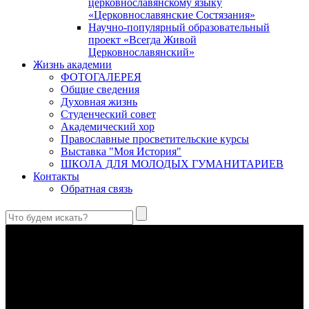
церковнославянскому языку
«Церковнославянские Состязания»
Научно-популярный образовательный
проект «Всегда Живой
Церковнославянский»
Жизнь академии
ФОТОГАЛЕРЕЯ
Общие сведения
Духовная жизнь
Студенческий совет
Академический хор
Православные просветительские курсы
Выставка "Моя История"
ШКОЛА ДЛЯ МОЛОДЫХ ГУМАНИТАРИЕВ
Контакты
Обратная связь
Святые страстотерпцы Борис и Глеб: к истории канонизации
и написания житий
Первыми русскими святыми, прославленными Церковью,
стали благоверные князья Борис и Глеб.
Праведный Феодор Ушаков: «Смерть предпочитаю я
бесчестному служению»
В Федоре Ушакове гармонично соединились железная