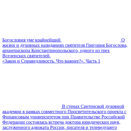
Богословия уме крайнейший
О
жизни и духовных назиданиях святителя Григория Богослова,
архиепископа Константинопольского, одного из трех
Вселенских святителей.
«Закон и Справедливость. Что важнее?». Часть 1
В стенах Сретенской духовной
академии в рамках совместного Просветительского проекта с
Финансовым университетом при Правительстве Российской
Федерации состоялась встреча доктора юридических наук,
заслуженного адвоката России, писателя и телеведущего