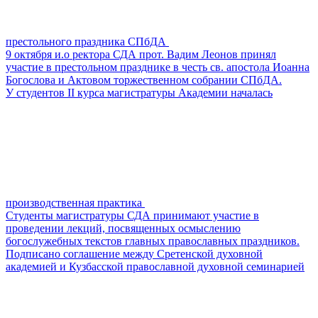
престольного праздника СПбДА
9 октября и.о ректора СДА прот. Вадим Леонов принял
участие в престольном празднике в честь св. апостола Иоанна
Богослова и Актовом торжественном собрании СПбДА.
У cтудентов II курса магистратуры Академии началась
производственная практика
Студенты магистратуры СДА принимают участие в
проведении лекций, посвященных осмыслению
богослужебных текстов главных православных праздников.
Подписано соглашение между Сретенской духовной
академией и Кузбасской православной духовной семинарией