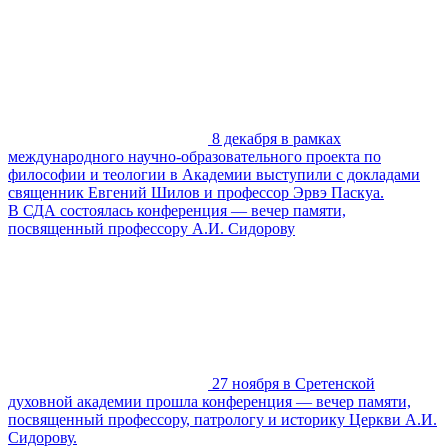
8 декабря в рамках
международного научно-образовательного проекта по
философии и теологии в Академии выступили с докладами
священник Евгений Шилов и профессор Эрвэ Паскуа.
В СДА состоялась конференция — вечер памяти,
посвященный профессору А.И. Сидорову
27 ноября в Сретенской
духовной академии прошла конференция — вечер памяти,
посвященный профессору, патрологу и историку Церкви А.И.
Сидорову.