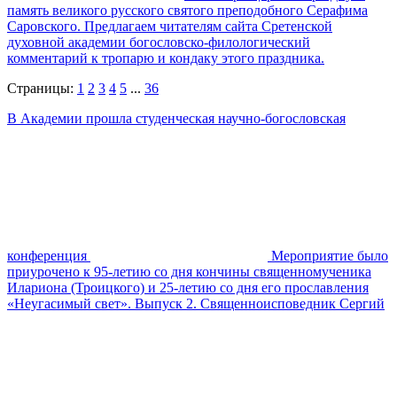
память великого русского святого преподобного Серафима
Саровского. Предлагаем читателям сайта Сретенской
духовной академии богословско-филологический
комментарий к тропарю и кондаку этого праздника.
Страницы:
1
2
3
4
5
...
36
В Академии прошла студенческая научно-богословская
конференция
Мероприятие было
приурочено к 95-летию со дня кончины священномученика
Илариона (Троицкого) и 25-летию со дня его прославления
«Неугасимый свет». Выпуск 2. Священноисповедник Сергий