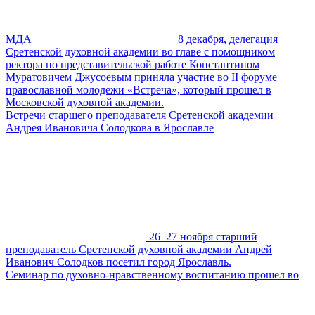
МДА
8 декабря, делегация
Сретенской духовной академии во главе с помощником
ректора по представительской работе Константином
Муратовичем Джусоевым приняла участие во II форуме
православной молодежи «Встреча», который прошел в
Московской духовной академии.
Встречи старшего преподавателя Сретенской академии
Андрея Ивановича Солодкова в Ярославле
26–27 ноября старший
преподаватель Сретенской духовной академии Андрей
Иванович Солодков посетил город Ярославль.
Семинар по духовно-нравственному воспитанию прошел во