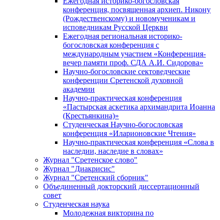
Ежегодная историко-богословская
конференция, посвященная архиеп. Никону
(Рождественскому) и новомученикам и
исповедникам Русской Церкви
Ежегодная региональная историко-
богословская конференция с
международным участием «Конференция-
вечер памяти проф. СДА А.И. Сидорова»
Научно-богословские сектоведческие
конференции Сретенской духовной
академии
Научно-практическая конференция
«Пастырская аскетика архимандрита Иоанна
(Крестьянкина)»
Студенческая Научно-богословская
конференция «Иларионовские Чтения»
Научно-практическая конференция «Cлова в
наследии, наследие в словах»
Журнал "Сретенское слово"
Журнал "Диакрисис"
Журнал "Сретенский сборник"
Объединенный докторский диссертационный
совет
Студенческая наука
Молодежная викторина по