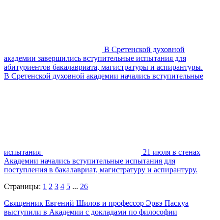
В Сретенской духовной
академии завершились вступительные испытания для
абитуриентов бакалавриата, магистратуры и аспирантуры.
В Сретенской духовной академии начались вступительные
испытания
21 июля в стенах
Академии начались вступительные испытания для
поступления в бакалавриат, магистратуру и аспирантуру.
Страницы:
1
2
3
4
5
...
26
Священник Евгений Шилов и профессор Эрвэ Паскуа
выступили в Академии с докладами по философии