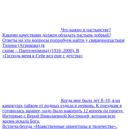
Что важно в пастырстве?
Какими качествами должен обладать пастырь добрый?
Ответы на эти вопросы попробуем найти у священнопастыря
Тихона (Агрикова) (в
схиме – Пантелеимона) (1916–2000). В
«Господь меня к Себе вел еще с детства»
Когда мне было лет 8–10, я на
каникулах тайком от родных ездила в церковь. К поездкам я
готовилась заранее, надо было накопить 12 копеек на проезд.
Интервью с Верой Николаевной Кострицей, которая всю
жизнь искала Бога.
Встреча-беседа «Нравственные ориентиры в творчестве».