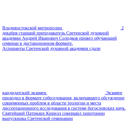
Владивостокской митрополии
2
декабря старший преподаватель Сретенской духовной
академии Андрей Иванович Солодков провел обучающий
семинар в дистанционном формате.
Аспиранты Сретенской духовной академии сдали
кандидатский экзамен
Экзамен
проходил в формате собеседования, включавшего обсуждение
современных проблем в области теологии и места
диссертационного исследования в системе богословских наук.
Святейший Патриарх Кирилл совершил хиротонию
выпускника Сретенской семинарии