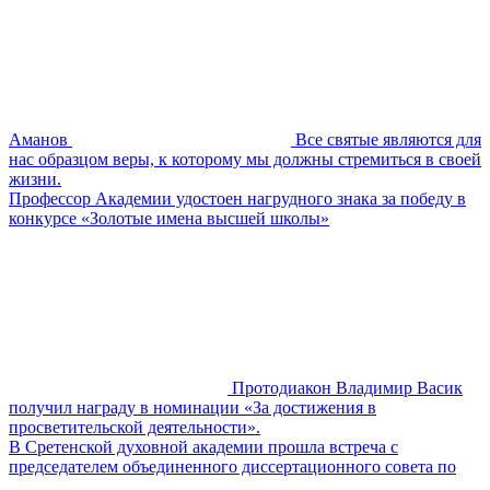
Аманов
Все святые являются для
нас образцом веры, к которому мы должны стремиться в своей
жизни.
Профессор Академии удостоен нагрудного знака за победу в
конкурсе «Золотые имена высшей школы»
Протодиакон Владимир Васик
получил награду в номинации «За достижения в
просветительской деятельности».
В Сретенской духовной академии прошла встреча с
председателем объединенного диссертационного совета по