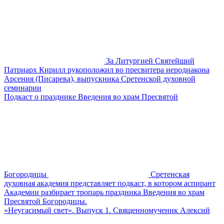
За Литургией Святейший
Патриарх Кирилл рукоположил во пресвитера иеродиакона
Арсения (Писарева), выпускника Сретенской духовной
семинарии
Подкаст о празднике Введения во храм Пресвятой
Богородицы
Сретенская
духовная академия представляет подкаст, в котором аспирант
Академии разбирает тропарь праздника Введения во храм
Пресвятой Богородицы.
«Неугасимый свет». Выпуск 1. Священномученик Алексий