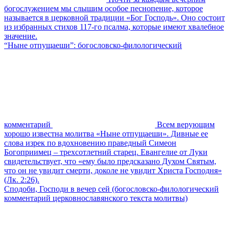
богослужением мы слышим особое песнопение, которое
называется в церковной традиции «Бог Господь». Оно состоит
из избранных стихов 117-го псалма, которые имеют хвалебное
значение.
“Ныне отпущаеши”: богословско-филологический
комментарий
Всем верующим
хорошо известна молитва «Ныне отпущаеши». Дивные ее
слова изрек по вдохновению праведный Симеон
Богоприимец – трехсотлетний старец. Евангелие от Луки
свидетельствует, что «ему было предсказано Духом Святым,
что он не увидит смерти, доколе не увидит Христа Господня»
(Лк. 2:26).
Сподоби, Господи в вечер сей (богословско-филологический
комментарий церковнославянского текста молитвы)