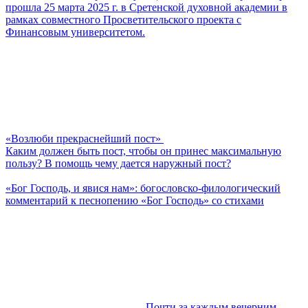
прошла 25 марта 2025 г. в Сретенской духовной академии в
рамках совместного Просветительского проекта с
Финансовым университетом.
«Возлюби прекраснейший пост»
Каким должен быть пост, чтобы он принес максимальную
пользу? В помощь чему дается наружный пост?
«Бог Господь, и явися нам»: богословско-филологический
комментарий к песнопению «Бог Господь» со стихами
Почти за каждым вечерним