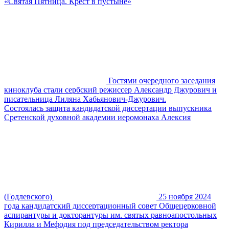
«Святая Пятница. Крест в пустыне»
Гостями очередного заседания
киноклуба стали сербский режиссер Александр Джурович и
писательница Лиляна Хабьянович-Джурович.
Состоялась защита кандидатской диссертации выпускника
Сретенской духовной академии иеромонаха Алексия
(Годлевского)
25 ноября 2024
года кандидатский диссертационный совет Общецерковной
аспирантуры и докторантуры им. святых равноапостольных
Кирилла и Мефодия под председательством ректора