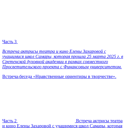
Часть 3
Встреча актрисы театра и кино Елены Захаровой с
учащимися школ Самары, которая прошла 25 марта 2025 г. в
Сретенской духовной академии в рамках совместного
Просветительского проекта с Финансовым университетом.
Встреча-беседа «Нравственные ориентиры в творчестве».
Часть 2
Встреча актрисы театра
и кино Елены Захаровой с учащимися школ Самары, которая