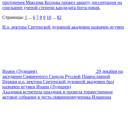
протоиерея Максима Козлова провел защиту диссертации на
соискание ученой степени кандидата богословия.
Страницы:
1
...
6
7
8
9
10
...
82
И.о. ректора Сретенской духовной академии назначен игумен
Иоанн (Лудищев)
29 декабря на
заседании Священного Синода Русской Православной
Церкви и.о. ректора Сретенской духовной академии был
назначен игумен Иоанн (Лудищев)
Академия встретила праздник и провела торжественное
актовое собрание в честь священномученика Илариона