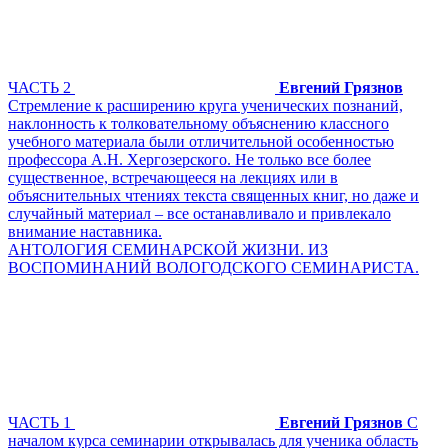
ЧАСТЬ 2
Евгений Грязнов
Стремление к расширению круга ученических познаний,
наклонность к толковательному объяснению классного
учебного материала были отличительной особенностью
профессора А.Н. Хергозерского. Не только все более
существенное, встречающееся на лекциях или в
объяснительных чтениях текста священных книг, но даже и
случайный материал – все останавливало и привлекало
внимание наставника.
АНТОЛОГИЯ СЕМИНАРСКОЙ ЖИЗНИ. ИЗ
ВОСПОМИНАНИЙ ВОЛОГОДСКОГО СЕМИНАРИСТА.
ЧАСТЬ 1
Евгений Грязнов
С
началом курса семинарии открывалась для ученика область