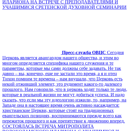
ИЛАРИОНА НА ВСТРЕЧЕ С ПРЕПОДАВАТЕЛЯМИ И
УЧАЩИМИСЯ СРЕТЕНСКОЙ ДУХОВНОЙ СЕМИНАРИИ
Пресс-служба ОВЦС
Сегодня
Церковь является авангардом нашего общества, и этим во
многом определяется специфика нашего служения и те
параметры, которые мы сами должны себе задавать. Не так
давно – вы, конечно, еще не застали это время, а я и отец
Тихон помним те времена – нам внушали, что Церковь есть
некий отживший элемент, это рудимент какого-то далекого
прошлого. Нам говорили, что в церковь ходят только те люди,
которые в реальной жизни не могут добиться успеха. И надо
сказать, что если мы эту идеологию изжили, то, например, на
Западе она в настоящее время очень активно насаждается:
христианские Церкви, которые стоят на традиционных
евангельских позициях, воспринимаются прежде всего как
пережиток прошлого и как препятствие к движению вперед.
СОСТОЯЛАСЬ ВСТРЕЧА МИТРОПОЛИТА