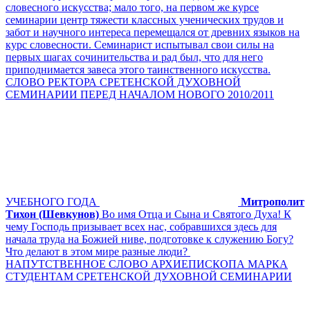
словесного искусства; мало того, на первом же курсе
семинарии центр тяжести классных ученических трудов и
забот и научного интереса перемещался от древних языков на
курс словесности. Семинарист испытывал свои силы на
первых шагах сочинительства и рад был, что для него
приподнимается завеса этого таинственного искусства.
СЛОВО РЕКТОРА СРЕТЕНСКОЙ ДУХОВНОЙ
СЕМИНАРИИ ПЕРЕД НАЧАЛОМ НОВОГО 2010/2011
УЧЕБНОГО ГОДА
Митрополит
Тихон (Шевкунов)
Во имя Отца и Сына и Святого Духа! К
чему Господь призывает всех нас, собравшихся здесь для
начала труда на Божией ниве, подготовке к служению Богу?
Что делают в этом мире разные люди?
НАПУТСТВЕННОЕ СЛОВО АРХИЕПИСКОПА МАРКА
СТУДЕНТАМ СРЕТЕНСКОЙ ДУХОВНОЙ СЕМИНАРИИ