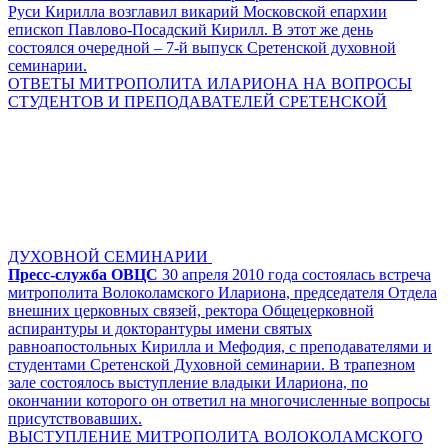
Руси Кирилла возглавил викарий Московской епархии
епископ Павлово-Посадский Кирилл. В этот же день
состоялся очередной – 7-й выпуск Сретенской духовной
семинарии.
ОТВЕТЫ МИТРОПОЛИТА ИЛАРИОНА НА ВОПРОСЫ
СТУДЕНТОВ И ПРЕПОДАВАТЕЛЕЙ СРЕТЕНСКОЙ
ДУХОВНОЙ СЕМИНАРИИ
Пресс-служба ОВЦС
30 апреля 2010 года состоялась встреча
митрополита Волоколамского Илариона, председателя Отдела
внешних церковных связей, ректора Общецерковной
аспирантуры и докторантуры имени святых
равноапостольных Кирилла и Мефодия, с преподавателями и
студентами Сретенской Духовной семинарии. В трапезном
зале состоялось выступление владыки Илариона, по
окончании которого он ответил на многочисленные вопросы
присутствовавших.
ВЫСТУПЛЕНИЕ МИТРОПОЛИТА ВОЛОКОЛАМСКОГО