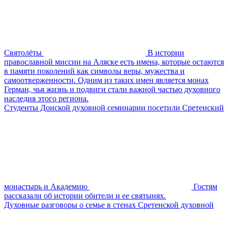
Святолёты
В истории
православной миссии на Аляске есть имена, которые остаются
в памяти поколений как символы веры, мужества и
самоотверженности. Одним из таких имен является монах
Герман, чья жизнь и подвиги стали важной частью духовного
наследия этого региона.
Студенты Донской духовной семинарии посетили Сретенский
монастырь и Академию
Гостям
рассказали об истории обители и ее святынях.
Духовные разговоры о семье в стенах Сретенской духовной