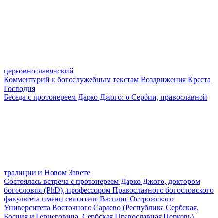
церковнославянский
Комментарий к богослужебным текстам Воздвижения Креста
Господня
Беседа с протоиереем Дарко Джого: о Сербии, православной
традиции и Новом Завете
Состоялась встреча с протоиереем Дарко Джого, доктором
богословия (PhD), профессором Православного богословского
факультета имени святителя Василия Острожского
Университета Восточного Сараево (Республика Сербская,
Босния и Герцеговина, Сербская Православная Церковь).