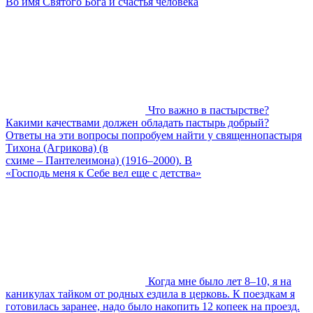
Во имя Святого Бога и счастья человека
Что важно в пастырстве?
Какими качествами должен обладать пастырь добрый?
Ответы на эти вопросы попробуем найти у священнопастыря
Тихона (Агрикова) (в
схиме – Пантелеимона) (1916–2000). В
«Господь меня к Себе вел еще с детства»
Когда мне было лет 8–10, я на
каникулах тайком от родных ездила в церковь. К поездкам я
готовилась заранее, надо было накопить 12 копеек на проезд.