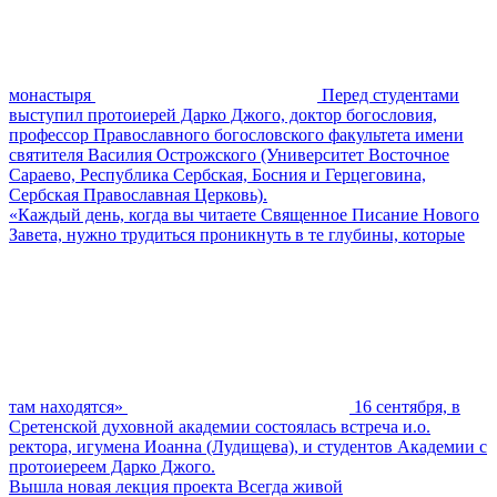
монастыря
Перед студентами
выступил протоиерей Дарко Джого, доктор богословия,
профессор Православного богословского факультета имени
святителя Василия Острожского (Университет Восточное
Сараево, Республика Сербская, Босния и Герцеговина,
Сербская Православная Церковь).
«Каждый день, когда вы читаете Священное Писание Нового
Завета, нужно трудиться проникнуть в те глубины, которые
там находятся»
16 сентября, в
Сретенской духовной академии состоялась встреча и.о.
ректора, игумена Иоанна (Лудищева), и студентов Академии с
протоиереем Дарко Джого.
Вышла новая лекция проекта Всегда живой