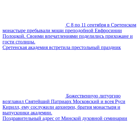
С 8 по 11 сентября в Сретенском
монастыре пребывали мощи преподобной Евфросинии
Полоцкой. Своими впечатлениями поделились прихожане и
гости столицы.
Сретенская академия встретила престольный праздник
Божественную литургию
возглавил Святейший Патриарх Московский и всея Руси
Кирилл, ему сослужили архиереи, братия монастыря и
выпускники академии.
Поздравительный адрес от Минской духовной семинарии