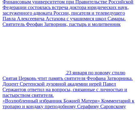
Финансовым университетом при Правительстве Российской
Федерации состоялась встреча доктора юридических наук,
заслуженного адвоката России, писателя и телеведущего
Павла Алексеевича Астахова с учащимися школ Самары.
Святитель Феофан Затворник, пастырь и молитвенник
23 января по новому стилю
Святая Церковь чтит память святителя Феофана Затворника.
Доцент Сретенской духовной академии иерей Павел
Сержантов ответил на вопросы, связанные с личностью и
пастырством святителя.
«Возлюбленный избранник Божией Матери» Комментарий к
тропарю и кондаку преподобному Серафиму Саровскому