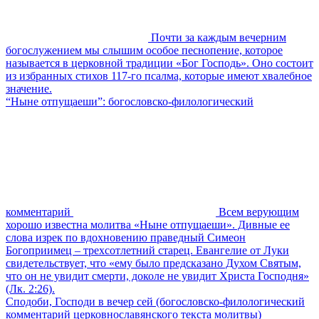
Почти за каждым вечерним
богослужением мы слышим особое песнопение, которое
называется в церковной традиции «Бог Господь». Оно состоит
из избранных стихов 117-го псалма, которые имеют хвалебное
значение.
“Ныне отпущаеши”: богословско-филологический
комментарий
Всем верующим
хорошо известна молитва «Ныне отпущаеши». Дивные ее
слова изрек по вдохновению праведный Симеон
Богоприимец – трехсотлетний старец. Евангелие от Луки
свидетельствует, что «ему было предсказано Духом Святым,
что он не увидит смерти, доколе не увидит Христа Господня»
(Лк. 2:26).
Сподоби, Господи в вечер сей (богословско-филологический
комментарий церковнославянского текста молитвы)