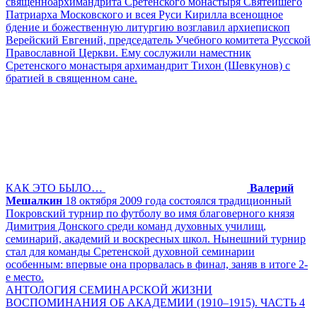
священноархимандрита Сретенского монастыря Святейшего
Патриарха Московского и всея Руси Кирилла всенощное
бдение и божественную литургию возглавил архиепископ
Верейский Евгений, председатель Учебного комитета Русской
Православной Церкви. Ему сослужили наместник
Сретенского монастыря архимандрит Тихон (Шевкунов) с
братией в священном сане.
КАК ЭТО БЫЛО…
Валерий
Мешалкин
18 октября 2009 года состоялся традиционный
Покровский турнир по футболу во имя благоверного князя
Димитрия Донского среди команд духовных училищ,
семинарий, академий и воскресных школ. Нынешний турнир
стал для команды Сретенской духовной семинарии
особенным: впервые она прорвалась в финал, заняв в итоге 2-
е место.
АНТОЛОГИЯ СЕМИНАРСКОЙ ЖИЗНИ
ВОСПОМИНАНИЯ ОБ АКАДЕМИИ (1910–1915). ЧАСТЬ 4