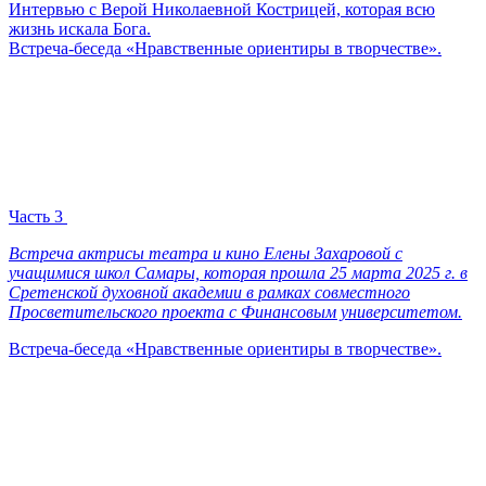
Интервью с Верой Николаевной Кострицей, которая всю
жизнь искала Бога.
Встреча-беседа «Нравственные ориентиры в творчестве».
Часть 3
Встреча актрисы театра и кино Елены Захаровой с
учащимися школ Самары, которая прошла 25 марта 2025 г. в
Сретенской духовной академии в рамках совместного
Просветительского проекта с Финансовым университетом.
Встреча-беседа «Нравственные ориентиры в творчестве».