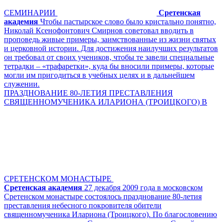
СЕМИНАРИИ
Сретенская
академия
Чтобы пастырское слово было кристально понятно,
Николай Ксенофонтович Смирнов советовал вводить в
проповедь живые примеры, заимствованные из жизни святых
и церковной истории. Для достижения наилучших результатов
он требовал от своих учеников, чтобы те завели специальные
тетрадки – «трафаретки», куда бы вносили примеры, которые
могли им пригодиться в учебных целях и в дальнейшем
служении.
ПРАЗДНОВАНИЕ 80-ЛЕТИЯ ПРЕСТАВЛЕНИЯ
СВЯЩЕННОМУЧЕНИКА ИЛАРИОНА (ТРОИЦКОГО) В
СРЕТЕНСКОМ МОНАСТЫРЕ
Сретенская академия
27 декабря 2009 года в московском
Сретенском монастыре состоялось празднование 80-летия
преставления небесного покровителя обители
священномученика Илариона (Троицкого). По благословению