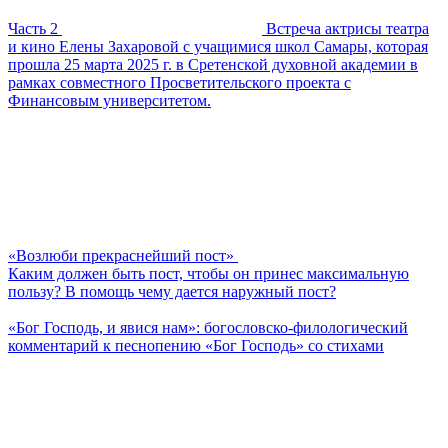
Часть 2
Встреча актрисы театра
и кино Елены Захаровой с учащимися школ Самары, которая
прошла 25 марта 2025 г. в Сретенской духовной академии в
рамках совместного Просветительского проекта с
Финансовым университетом.
«Возлюби прекраснейший пост»
Каким должен быть пост, чтобы он принес максимальную
пользу? В помощь чему дается наружный пост?
«Бог Господь, и явися нам»: богословско-филологический
комментарий к песнопению «Бог Господь» со стихами