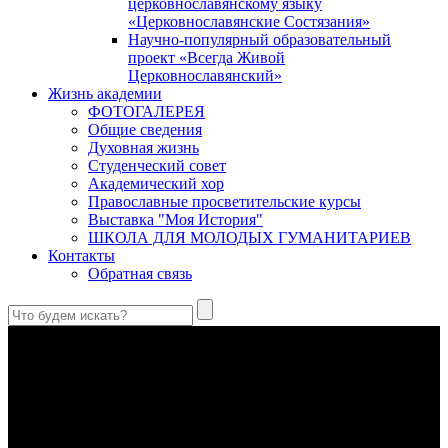
церковнославянскому языку
«Церковнославянские Состязания»
Научно-популярный образовательный
проект «Всегда Живой
Церковнославянский»
Жизнь академии
ФОТОГАЛЕРЕЯ
Общие сведения
Духовная жизнь
Студенческий совет
Академический хор
Православные просветительские курсы
Выставка "Моя История"
ШКОЛА ДЛЯ МОЛОДЫХ ГУМАНИТАРИЕВ
Контакты
Обратная связь
Антропология свт. Феофана Затворника как альтернатива
проектам виртуального человека. Часть 1
Стратегия человека исихастского в статье впервые
представлена на текстах свт. Феофана как альтернатива
человеку виртуальному.
Первый воскресный эксапостиларий: Богословско-
филологический комментарий