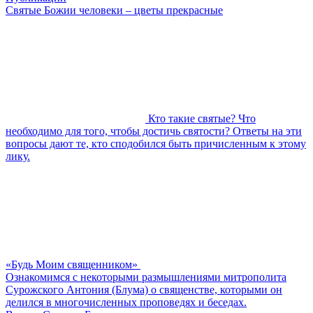
Святые Божии человеки – цветы прекрасные
Кто такие святые? Что
необходимо для того, чтобы достичь святости? Ответы на эти
вопросы дают те, кто сподобился быть причисленным к этому
лику.
«Будь Моим священником»
Ознакомимся с некоторыми размышлениями митрополита
Сурожского Антония (Блума) о священстве, которыми он
делился в многочисленных проповедях и беседах.