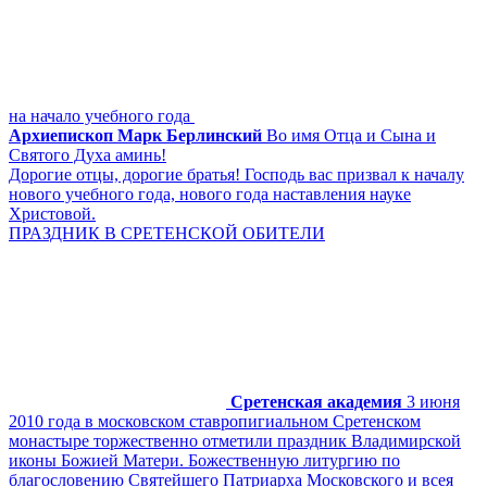
на начало учебного года
Архиепископ Марк Берлинский
Во имя Отца и Сына и
Святого Духа аминь!
Дорогие отцы, дорогие братья! Господь вас призвал к началу
нового учебного года, нового года наставления науке
Христовой.
ПРАЗДНИК В СРЕТЕНСКОЙ ОБИТЕЛИ
Сретенская академия
3 июня
2010 года в московском ставропигиальном Сретенском
монастыре торжественно отметили праздник Владимирской
иконы Божией Матери. Божественную литургию по
благословению Святейшего Патриарха Московского и всея