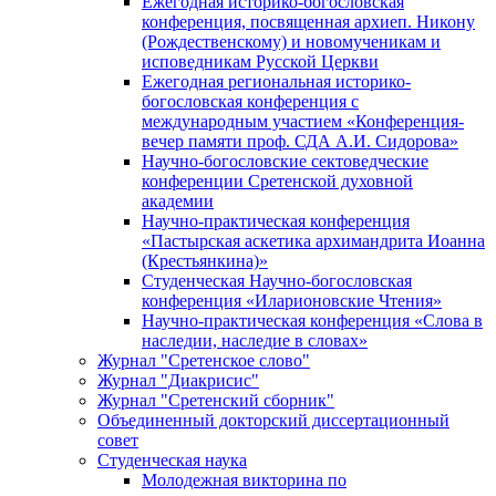
Ежегодная историко-богословская
конференция, посвященная архиеп. Никону
(Рождественскому) и новомученикам и
исповедникам Русской Церкви
Ежегодная региональная историко-
богословская конференция с
международным участием «Конференция-
вечер памяти проф. СДА А.И. Сидорова»
Научно-богословские сектоведческие
конференции Сретенской духовной
академии
Научно-практическая конференция
«Пастырская аскетика архимандрита Иоанна
(Крестьянкина)»
Студенческая Научно-богословская
конференция «Иларионовские Чтения»
Научно-практическая конференция «Cлова в
наследии, наследие в словах»
Журнал "Сретенское слово"
Журнал "Диакрисис"
Журнал "Сретенский сборник"
Объединенный докторский диссертационный
совет
Студенческая наука
Молодежная викторина по