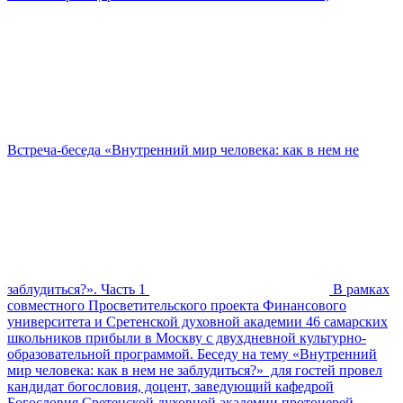
Встреча-беседа «Внутренний мир человека: как в нем не
заблудиться?». Часть 1
В рамках
совместного Просветительского проекта Финансового
университета и Сретенской духовной академии 46 самарских
школьников прибыли в Москву с двухдневной культурно-
образовательной программой. Беседу на тему «Внутренний
мир человека: как в нем не заблудиться?» для гостей провел
кандидат богословия, доцент, заведующий кафедрой
Богословия Сретенской духовной академии протоиерей