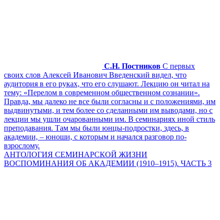
С.Н. Постников
С первых
своих слов Алексей Иванович Введенский видел, что
аудитория в его руках, что его слушают. Лекцию он читал на
тему: «Перелом в современном общественном сознании».
Правда, мы далеко не все были согласны и с положениями, им
выдвинутыми, и тем более со сделанными им выводами, но с
лекции мы ушли очарованными им. В семинариях иной стиль
преподавания. Там мы были юнцы-подростки, здесь, в
академии, – юноши, с которым и начался разговор по-
взрослому.
АНТОЛОГИЯ СЕМИНАРСКОЙ ЖИЗНИ
ВОСПОМИНАНИЯ ОБ АКАДЕМИИ (1910–1915). ЧАСТЬ 3