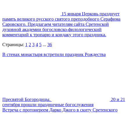
15 января Церковь празднует
память великого русского святого преподобного Серафима
Саровского. Предлагаем читателям сайта Сретенской
духовной академии богословско-филологический
комментарий к тропарю и кондаку этого праздника.
Страницы:
1
2
3
4
5
...
36
В стенах монастыря встретили праздник Рождества
Пресвятой Богородицы.
20 и 21
сентября прошли праздничные богослужения
Встреча с протоиереем Дарко Джого в скиту Сретенского