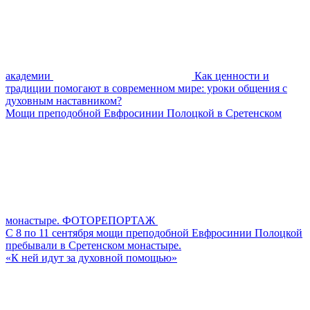
академии
Как ценности и
традиции помогают в современном мире: уроки общения с
духовным наставником?
Мощи преподобной Евфросинии Полоцкой в Сретенском
монастыре. ФОТОРЕПОРТАЖ
С 8 по 11 сентября мощи преподобной Евфросинии Полоцкой
пребывали в Сретенском монастыре.
«К ней идут за духовной помощью»