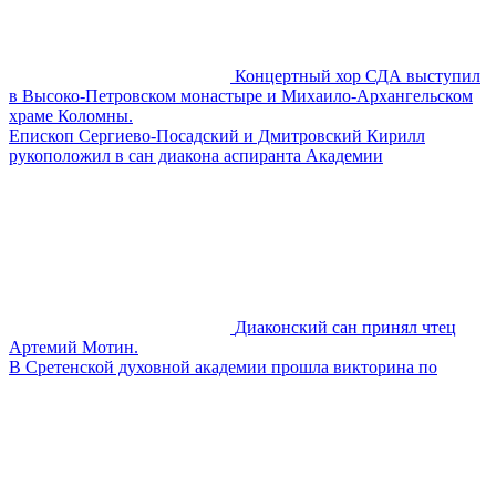
Концертный хор СДА выступил
в Высоко-Петровском монастыре и Михаило-Архангельском
храме Коломны.
Епископ Сергиево-Посадский и Дмитровский Кирилл
рукоположил в сан диакона аспиранта Академии
Диаконский сан принял чтец
Артемий Мотин.
В Сретенской духовной академии прошла викторина по