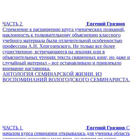
ЧАСТЬ 2
Евгений Грязнов
Стремление к расширению круга ученических познаний,
наклонность к толковательному объяснению классного
учебного материала были отличительной особенностью
профессора А.Н. Хергозерского. Не только все более
существенное, встречающееся на лекциях или в
объяснительных чтениях текста священных книг, но даже и
случайный материал – все останавливало и привлекало
внимание наставника.
АНТОЛОГИЯ СЕМИНАРСКОЙ ЖИЗНИ. ИЗ
ВОСПОМИНАНИЙ ВОЛОГОДСКОГО СЕМИНАРИСТА.
ЧАСТЬ 1
Евгений Грязнов
С
началом курса семинарии открывалась для ученика область
словесного искусства; мало того, на первом же курсе