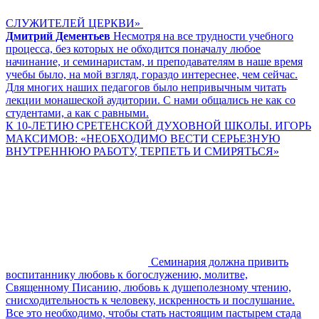
СЛУЖИТЕЛЕЙ ЦЕРКВИ»
Дмитрий Дементьев
Несмотря на все трудности учебного
процесса, без которых не обходится поначалу любое
начинание, и семинаристам, и преподавателям в наше время
учебы было, на мой взгляд, гораздо интереснее, чем сейчас.
Для многих наших педагогов было непривычным читать
лекции монашеской аудитории. С нами общались не как со
студентами, а как с равными.
К 10-ЛЕТИЮ СРЕТЕНСКОЙ ДУХОВНОЙ ШКОЛЫ. ИГОРЬ
МАКСИМОВ: «НЕОБХОДИМО ВЕСТИ СЕРЬЕЗНУЮ
ВНУТРЕННЮЮ РАБОТУ, ТЕРПЕТЬ И СМИРЯТЬСЯ»
Семинария должна привить
воспитаннику любовь к богослужению, молитве,
Священному Писанию, любовь к душеполезному чтению,
снисходительность к человеку, искренность и послушание.
Все это необходимо, чтобы стать настоящим пастырем стада