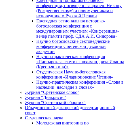
Ежегодная историко-богословская
конференция, посвященная архиеп. Никону
(Рождественскому) и новомученикам и
исповедникам Русской Церкви
Ежегодная региональная историко-
богословская конференция с
международным участием «Конференция-
вечер памяти проф. СДА А.И. Сидорова»
Научно-богословские сектоведческие
конференции Сретенской духовной
академии
Научно-практическая конференция
«Пастырская аскетика архимандрита Иоанна
(Крестьянкина)»
Студенческая Научно-богословская
конференция «Иларионовские Чтения»
Научно-практическая конференция «Cлова в
наследии, наследие в словах»
Журнал "Сретенское слово"
Журнал "Диакрисис"
Журнал "Сретенский сборник"
Объединенный докторский диссертационный
совет
Студенческая наука
Молодежная викторина по