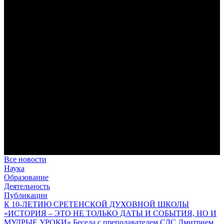
дисциплина корабельного командира, гениальный
стратегический дар флотоводца, жертвенное милосердие
благотворителя и кротость истинного молитвенника.
Этимология имени Исидора Севильского и передача греко-
римской культуры в вестготской Испании. Часть 1
Анализ наиболее известного произведения епископа Севильи
раскрывает как оценку и использование классической
римской культуры в зарождающемся «варварском»
королевстве, так и представления о мире и обществе того
времени.
Пророк Иезекииль: три важных урока от святого
Пророк Иезекииль жил задолго до Рождества Христова, но
уже тогда говорил с Богом на языке Нового Завета и имел
откровения о судьбах человечества.
Предназначение человека в отношении к окружающему миру
Человек, в определенном смысле, является формирующим
принципом всего земного бытия.
Все новости
Наука
Образование
Деятельность
Публикации
К 10-ЛЕТИЮ СРЕТЕНСКОЙ ДУХОВНОЙ ШКОЛЫ
«ИСТОРИЯ – ЭТО НЕ ТОЛЬКО ДАТЫ И СОБЫТИЯ, НО И
МУДРЫЕ УРОКИ» Беседа с преподавателем СДС Дмитрием