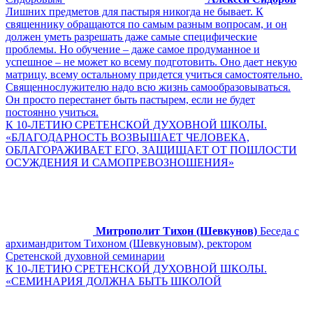
Лишних предметов для пастыря никогда не бывает. К
священнику обращаются по самым разным вопросам, и он
должен уметь разрешать даже самые специфические
проблемы. Но обучение – даже самое продуманное и
успешное – не может ко всему подготовить. Оно дает некую
матрицу, всему остальному придется учиться самостоятельно.
Священнослужителю надо всю жизнь самообразовываться.
Он просто перестанет быть пастырем, если не будет
постоянно учиться.
К 10-ЛЕТИЮ СРЕТЕНСКОЙ ДУХОВНОЙ ШКОЛЫ.
«БЛАГОДАРНОСТЬ ВОЗВЫШАЕТ ЧЕЛОВЕКА,
ОБЛАГОРАЖИВАЕТ ЕГО, ЗАЩИЩАЕТ ОТ ПОШЛОСТИ
ОСУЖДЕНИЯ И САМОПРЕВОЗНОШЕНИЯ»
Митрополит Тихон (Шевкунов)
Беседа с
архимандритом Тихоном (Шевкуновым), ректором
Сретенской духовной семинарии
К 10-ЛЕТИЮ СРЕТЕНСКОЙ ДУХОВНОЙ ШКОЛЫ.
«СЕМИНАРИЯ ДОЛЖНА БЫТЬ ШКОЛОЙ