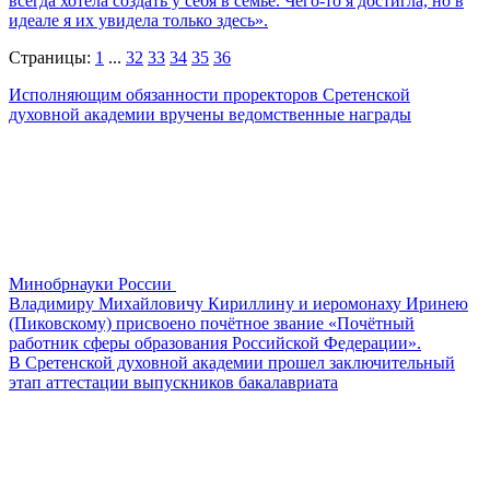
всегда хотела создать у себя в семье. Чего-то я достигла, но в
идеале я их увидела только здесь».
Страницы:
1
...
32
33
34
35
36
Исполняющим обязанности проректоров Сретенской
духовной академии вручены ведомственные награды
Минобрнауки России
Владимиру Михайловичу Кириллину и иеромонаху Иринею
(Пиковскому) присвоено почётное звание «Почётный
работник сферы образования Российской Федерации».
В Сретенской духовной академии прошел заключительный
этап аттестации выпускников бакалавриата