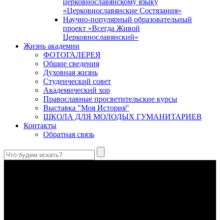
церковнославянскому языку
«Церковнославянские Состязания»
Научно-популярный образовательный
проект «Всегда Живой
Церковнославянский»
Жизнь академии
ФОТОГАЛЕРЕЯ
Общие сведения
Духовная жизнь
Студенческий совет
Академический хор
Православные просветительские курсы
Выставка "Моя История"
ШКОЛА ДЛЯ МОЛОДЫХ ГУМАНИТАРИЕВ
Контакты
Обратная связь
Святые страстотерпцы Борис и Глеб: к истории канонизации
и написания житий
Первыми русскими святыми, прославленными Церковью,
стали благоверные князья Борис и Глеб.
Праведный Феодор Ушаков: «Смерть предпочитаю я
бесчестному служению»
В Федоре Ушакове гармонично соединились железная