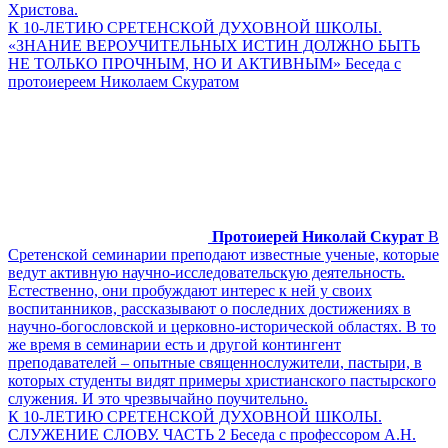
Христова.
К 10-ЛЕТИЮ СРЕТЕНСКОЙ ДУХОВНОЙ ШКОЛЫ.
«ЗНАНИЕ ВЕРОУЧИТЕЛЬНЫХ ИСТИН ДОЛЖНО БЫТЬ
НЕ ТОЛЬКО ПРОЧНЫМ, НО И АКТИВНЫМ» Беседа с
протоиереем Николаем Скуратом
Протоиерей Николай Скурат
В
Сретенской семинарии преподают известные ученые, которые
ведут активную научно-исследовательскую деятельность.
Естественно, они пробуждают интерес к ней у своих
воспитанников, рассказывают о последних достижениях в
научно-богословской и церковно-исторической областях. В то
же время в семинарии есть и другой контингент
преподавателей – опытные священнослужители, пастыри, в
которых студенты видят примеры христианского пастырского
служения. И это чрезвычайно поучительно.
К 10-ЛЕТИЮ СРЕТЕНСКОЙ ДУХОВНОЙ ШКОЛЫ.
СЛУЖЕНИЕ СЛОВУ. ЧАСТЬ 2 Беседа с профессором А.Н.