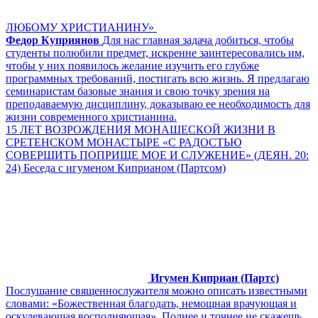
ЛЮБОМУ ХРИСТИАНИНУ»
Федор Куприянов
Для нас главная задача добиться, чтобы
студенты полюбили предмет, искренне заинтересовались им,
чтобы у них появилось желание изучить его глубже
программных требований, постигать всю жизнь. Я предлагаю
семинаристам базовые знания и свою точку зрения на
преподаваемую дисциплину, доказываю ее необходимость для
жизни современного христианина.
15 ЛЕТ ВОЗРОЖДЕНИЯ МОНАШЕСКОЙ ЖИЗНИ В
СРЕТЕНСКОМ МОНАСТЫРЕ «С РАДОСТЬЮ
СОВЕРШИТЬ ПОПРИЩЕ МОЕ И СЛУЖЕНИЕ» (ДЕЯН. 20:
24) Беседа с игуменом Киприаном (Партсом)
Игумен Киприан (Партс)
Послушание священнослужителя можно описать известными
словами: «Божественная благодать, немощная врачующая и
оскудевающая восполняющая». Полнее и точнее не скажешь.