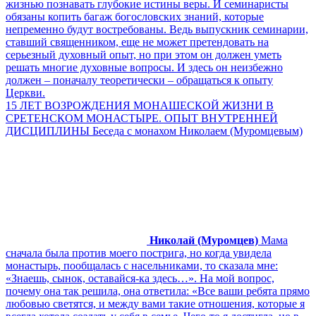
жизнью познавать глубокие истины веры. И семинаристы
обязаны копить багаж богословских знаний, которые
непременно будут востребованы. Ведь выпускник семинарии,
ставший священником, еще не может претендовать на
серьезный духовный опыт, но при этом он должен уметь
решать многие духовные вопросы. И здесь он неизбежно
должен – поначалу теоретически – обращаться к опыту
Церкви.
15 ЛЕТ ВОЗРОЖДЕНИЯ МОНАШЕСКОЙ ЖИЗНИ В
СРЕТЕНСКОМ МОНАСТЫРЕ. ОПЫТ ВНУТРЕННЕЙ
ДИСЦИПЛИНЫ Беседа с монахом Николаем (Муромцевым)
Николай (Муромцев)
Мама
сначала была против моего пострига, но когда увидела
монастырь, пообщалась с насельниками, то сказала мне:
«Знаешь, сынок, оставайся-ка здесь…». На мой вопрос,
почему она так решила, она ответила: «Все ваши ребята прямо
любовью светятся, и между вами такие отношения, которые я