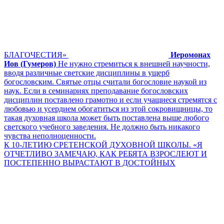
БЛАГОЧЕСТИЯ»
Иеромонах
Иов (Гумеров)
Не нужно стремиться к внешней научности,
вводя различные светские дисциплины в ущерб
богословским. Святые отцы считали богословие наукой из
наук. Если в семинариях преподавание богословских
дисциплин поставлено грамотно и если учащиеся стремятся с
любовью и усердием обогатиться из этой сокровищницы, то
такая духовная школа может быть поставлена выше любого
светского учебного заведения. Не должно быть никакого
чувства неполноценности.
К 10-ЛЕТИЮ СРЕТЕНСКОЙ ДУХОВНОЙ ШКОЛЫ. «Я
ОТЧЕТЛИВО ЗАМЕЧАЮ, КАК РЕБЯТА ВЗРОСЛЕЮТ И
ПОСТЕПЕННО ВЫРАСТАЮТ В ДОСТОЙНЫХ