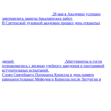
28 мая в Академии успешно
завершились защиты бакалаврских работ.
В Сретенской духовной академии прошел день открытых
дверей
Абитуриенты и гости
познакомились с жизнью учебного заведения и программой
вступительных испытаний.
Слово Святейшего Патриарха Кирилла в день памяти
равноапостольных Мефодия и Кирилла после Литургии в