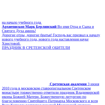
на начало учебного года
Архиепископ Марк Берлинский
Во имя Отца и Сына и
Святого Духа аминь!
Дорогие отцы, дорогие братья! Господь вас призвал к началу
нового учебного года, нового года наставления науке
Христовой.
ПРАЗДНИК В СРЕТЕНСКОЙ ОБИТЕЛИ
Сретенская академия
3 июня
2010 года в московском ставропигиальном Сретенском
монастыре торжественно отметили праздник Владимирской
иконы Божией Матери. Божественную литургию по
благословению Святейшего Патриарха Московского и всея