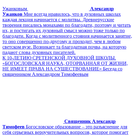
Ужанковым
Александр
Ужанков
Мне всегда нравилось, что в духовных школах
каждая лекция начинается с молитвы. Древнерусские
творения писались монахами по благодати, поэтому и читать
их, и постигать их духовный смысл можно тоже только по
благодати. Когда с молитвенного стояния начинается занятие,
то оно совершенно по-другому и проходит, чем в любом
светском вузе. Возникает та благодатная почва, на которую
падают слова духовных писателей.
К 10-ЛЕТИЮ СРЕТЕНСКОЙ ДУХОВНОЙ ШКОЛЫ.
«БОГОСЛОВСКАЯ НАУКА, ОТОРВАННАЯ ОТ ЖИЗНИ,
НЕ ИМЕЕТ ПРАВА НА СУЩЕСТВОВАНИЕ» Беседа со
священником Александром Тимофеевым
Священник Александр
Тимофеев
Богословское образование – это разъяснение для
себя серьезных вероучительных вопросов, которое помогает