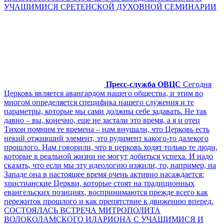
УЧАЩИМИСЯ СРЕТЕНСКОЙ ДУХОВНОЙ СЕМИНАРИИ
Пресс-служба ОВЦС
Сегодня
Церковь является авангардом нашего общества, и этим во
многом определяется специфика нашего служения и те
параметры, которые мы сами должны себе задавать. Не так
давно – вы, конечно, еще не застали это время, а я и отец
Тихон помним те времена – нам внушали, что Церковь есть
некий отживший элемент, это рудимент какого-то далекого
прошлого. Нам говорили, что в церковь ходят только те люди,
которые в реальной жизни не могут добиться успеха. И надо
сказать, что если мы эту идеологию изжили, то, например, на
Западе она в настоящее время очень активно насаждается:
христианские Церкви, которые стоят на традиционных
евангельских позициях, воспринимаются прежде всего как
пережиток прошлого и как препятствие к движению вперед.
СОСТОЯЛАСЬ ВСТРЕЧА МИТРОПОЛИТА
ВОЛОКОЛАМСКОГО ИЛАРИОНА С УЧАЩИМИСЯ И