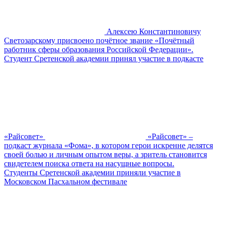
Алексею Константиновичу
Светозарскому присвоено почётное звание «Почётный
работник сферы образования Российской Федерации».
Студент Сретенской академии принял участие в подкасте
«Райсовет»
«Райсовет» –
подкаст журнала «Фома», в котором герои искренне делятся
своей болью и личным опытом веры, а зритель становится
свидетелем поиска ответа на насущные вопросы.
Студенты Сретенской академии приняли участие в
Московском Пасхальном фестивале