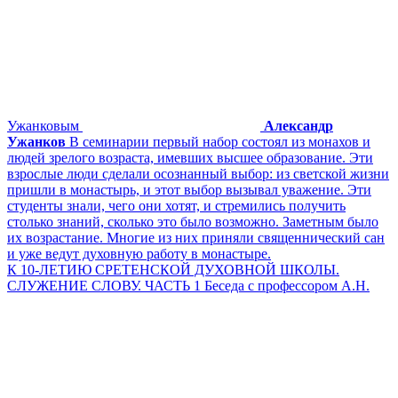
Ужанковым
Александр
Ужанков
В семинарии первый набор состоял из монахов и
людей зрелого возраста, имевших высшее образование. Эти
взрослые люди сделали осознанный выбор: из светской жизни
пришли в монастырь, и этот выбор вызывал уважение. Эти
студенты знали, чего они хотят, и стремились получить
столько знаний, сколько это было возможно. Заметным было
их возрастание. Многие из них приняли священнический сан
и уже ведут духовную работу в монастыре.
К 10-ЛЕТИЮ СРЕТЕНСКОЙ ДУХОВНОЙ ШКОЛЫ.
СЛУЖЕНИЕ СЛОВУ. ЧАСТЬ 1 Беседа с профессором А.Н.