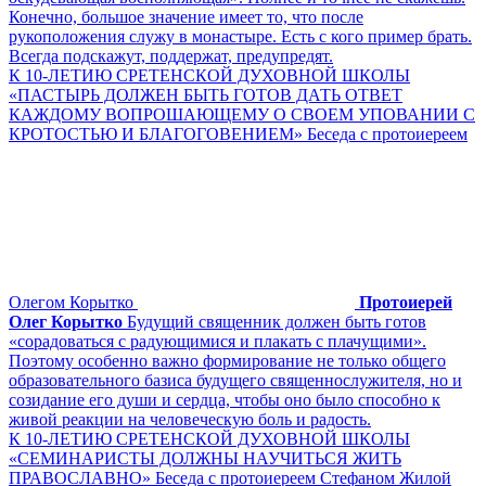
Конечно, большое значение имеет то, что после
рукоположения служу в монастыре. Есть с кого пример брать.
Всегда подскажут, поддержат, предупредят.
К 10-ЛЕТИЮ СРЕТЕНСКОЙ ДУХОВНОЙ ШКОЛЫ
«ПАСТЫРЬ ДОЛЖЕН БЫТЬ ГОТОВ ДАТЬ ОТВЕТ
КАЖДОМУ ВОПРОШАЮЩЕМУ О СВОЕМ УПОВАНИИ С
КРОТОСТЬЮ И БЛАГОГОВЕНИЕМ» Беседа с протоиереем
Олегом Корытко
Протоиерей
Олег Корытко
Будущий священник должен быть готов
«сорадоваться с радующимися и плакать с плачущими».
Поэтому особенно важно формирование не только общего
образовательного базиса будущего священнослужителя, но и
созидание его души и сердца, чтобы оно было способно к
живой реакции на человеческую боль и радость.
К 10-ЛЕТИЮ СРЕТЕНСКОЙ ДУХОВНОЙ ШКОЛЫ
«СЕМИНАРИСТЫ ДОЛЖНЫ НАУЧИТЬСЯ ЖИТЬ
ПРАВОСЛАВНО» Беседа с протоиереем Стефаном Жилой