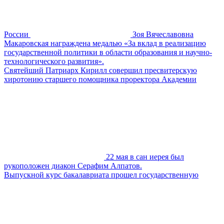
России
Зоя Вячеславовна
Макаровская награждена медалью «За вклад в реализацию
государственной политики в области образования и научно-
технологического развития».
Святейший Патриарх Кирилл совершил пресвитерскую
хиротонию старшего помощника проректора Академии
22 мая в сан иерея был
рукоположен диакон Серафим Алпатов.
Выпускной курс бакалавриата прошел государственную