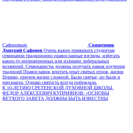
Сафоновым
Священник
Дмитрий Сафонов
Очень важно прививать студентам
семинарии традиционно православные взгляды, избегать
каких-то непроверенных или излишне либеральных
воззрений. Семинаристы должны получать навык изучения
традиций Православия, впитать опыт святых отцов, жизни
Церкви, причем жизни сложной. Были святые, но были и
ересиархи. Однако святость всегда побеждала.
К 10-ЛЕТИЮ СРЕТЕНСКОЙ ДУХОВНОЙ ШКОЛЫ.
ФЕДОР АЛЕКСЕЕВИЧ КУПРИЯНОВ: «ОСНОВЫ
ВЕТХОГО ЗАВЕТА ДОЛЖНЫ БЫТЬ ИЗВЕСТНЫ