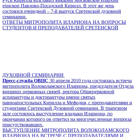
Руси Кирилла возглавил викарий Московской епархии
епископ Павлово-Посадский Кирилл. В этот же день
состоялся очередной – 7-й выпуск Сретенской духовной
семинарии.
ОТВЕТЫ МИТРОПОЛИТА ИЛАРИОНА НА ВОПРОСЫ
СТУДЕНТОВ И ПРЕПОДАВАТЕЛЕЙ СРЕТЕНСКОЙ
ДУХОВНОЙ СЕМИНАРИИ
Пресс-служба ОВЦС
30 апреля 2010 года состоялась встреча
митрополита Волоколамского Илариона, председателя Отдела
внешних церковных связей, ректора Общецерковной
аспирантуры и докторантуры имени святых
равноапостольных Кирилла и Мефодия, с преподавателями и
студентами Сретенской Духовной семинарии. В трапезном
зале состоялось выступление владыки Илариона, по
окончании которого он ответил на многочисленные вопросы
присутствовавших.
ВЫСТУПЛЕНИЕ МИТРОПОЛИТА ВОЛОКОЛАМСКОГО
ИЛАРИОНА НА ВСТРЕЧЕ С ПРЕПОДАВАТЕЛЯМИ И