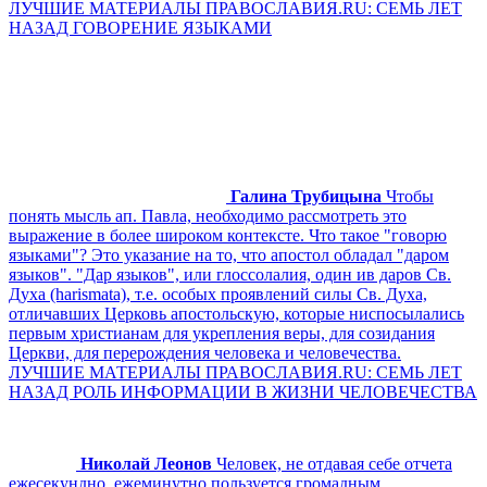
ЛУЧШИЕ МАТЕРИАЛЫ ПРАВОСЛАВИЯ.RU: СЕМЬ ЛЕТ
НАЗАД ГОВОРЕНИЕ ЯЗЫКАМИ
Галина Трубицына
Чтобы
понять мысль ап. Павла, необходимо рассмотреть это
выражение в более широком контексте. Что такое "говорю
языками"? Это указание на то, что апостол обладал "даром
языков". "Дар языков", или глоссолалия, один ив даров Св.
Духа (harismata), т.е. особых проявлений силы Св. Духа,
отличавших Церковь апостольскую, которые ниспосылались
первым христианам для укрепления веры, для созидания
Церкви, для перерождения человека и человечества.
ЛУЧШИЕ МАТЕРИАЛЫ ПРАВОСЛАВИЯ.RU: СЕМЬ ЛЕТ
НАЗАД РОЛЬ ИНФОРМАЦИИ В ЖИЗНИ ЧЕЛОВЕЧЕСТВА
Николай Леонов
Человек, не отдавая себе отчета
ежесекундно, ежеминутно пользуется громадным