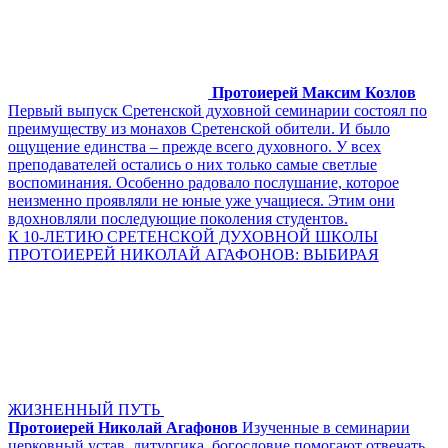
Протоиерей Максим Козлов
Первый выпуск Сретенской духовной семинарии состоял по
преимуществу из монахов Сретенской обители. И было
ощущение единства – прежде всего духовного. У всех
преподавателей остались о них только самые светлые
воспоминания. Особенно радовало послушание, которое
неизменно проявляли не юные уже учащиеся. Этим они
вдохновляли последующие поколения студентов.
К 10-ЛЕТИЮ СРЕТЕНСКОЙ ДУХОВНОЙ ШКОЛЫ
ПРОТОИЕРЕЙ НИКОЛАЙ АГАФОНОВ: ВЫБИРАЯ
ЖИЗНЕННЫЙ ПУТЬ
Протоиерей Николай Агафонов
Изученные в семинарии
церковный устав, литургика, богословие помогают отвечать