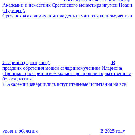
Академии и наместник Сретенского монастыря игумен Иоанн
(Лудищев).
Сретенская академия почтила день памяти священномученика
Илариона (Троицкого)
В
праздник обретения мощей священномученика Илариона
(Троицкого) в Сретенском монастыре прошли торжественные
богослужения.
В Академии завершились вступительные испытания на все
уровни обучения
В 2025 году