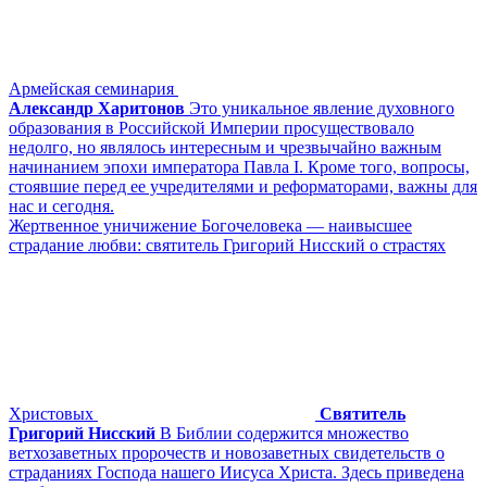
Армейская семинария
Александр Харитонов
Это уникальное явление духовного
образования в Российской Империи просуществовало
недолго, но являлось интересным и чрезвычайно важным
начинанием эпохи императора Павла I. Кроме того, вопросы,
стоявшие перед ее учредителями и реформаторами, важны для
нас и сегодня.
Жертвенное уничижение Богочеловека — наивысшее
страдание любви: святитель Григорий Нисский о страстях
Христовых
Святитель
Григорий Нисский
В Библии содержится множество
ветхозаветных пророчеств и новозаветных свидетельств о
страданиях Господа нашего Иисуса Христа. Здесь приведена