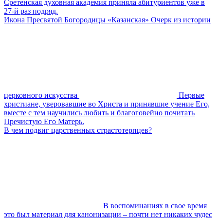
Сретенская духовная академия приняла абитуриентов уже в
27-й раз подряд.
Икона Пресвятой Богородицы «Казанская» Очерк из истории
церковного искусства
Первые
христиане, уверовавшие во Христа и принявшие учение Его,
вместе с тем научились любить и благоговейно почитать
Пречистую Его Матерь.
В чем подвиг царственных страстотерпцев?
В воспоминаниях в свое время
это был материал для канонизации – почти нет никаких чудес