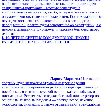
на богословские вопросы, которые так часто ставят перед
священником прихожане. Поэтому если студент
воспринимает учебу как то, что будет нужно ему всю жизнь,
он сможет миновать период охлаждения. Если охлаждение от
неусидчивости, значит, человек пришел в семинарию
необдуманно. Давайте будем говорить не об охлаждении, а о
некоем привыкании. Оно может и человека благочестивого
охватить.
К 10-ЛЕТИЮ СРЕТЕНСКОЙ ДУХОВНОЙ ШКОЛЫ
РАЗВИТИЕ РЕЧИ: СБОРНИК ТЕКСТОВ
Лариса Маршева
Настоящий
сборник, куда включены отрывки из произведений
классической и современной русской литературы, является
пособием для развития русской речи — как устной, так и
письменной. Все тексты содержат богатый иллюстратор по
основным языковым разделам — прежде всего, лексике,
морфологии, синтаксису. Также отрывки дают возможность