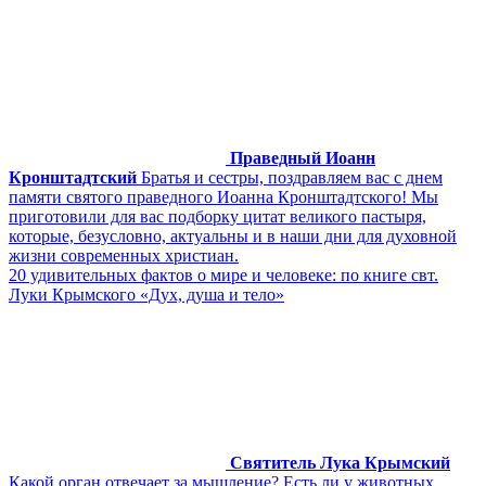
Праведный Иоанн
Кронштадтский
Братья и сестры, поздравляем вас с днем
памяти святого праведного Иоанна Кронштадтского! Мы
приготовили для вас подборку цитат великого пастыря,
которые, безусловно, актуальны и в наши дни для духовной
жизни современных христиан.
20 удивительных фактов о мире и человеке: по книге свт.
Луки Крымского «Дух, душа и тело»
Святитель Лука Крымский
Какой орган отвечает за мышление? Есть ли у животных