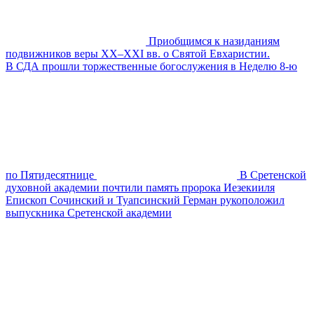
Приобщимся к назиданиям
подвижников веры XX–XXI вв. о Святой Евхаристии.
В СДА прошли торжественные богослужения в Неделю 8-ю
по Пятидесятнице
В Сретенской
духовной академии почтили память пророка Иезекииля
Епископ Сочинский и Туапсинский Герман рукоположил
выпускника Сретенской академии