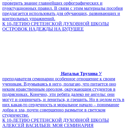
проверить знание главнейших орфографических и
пунктуационных правил. В связи с этим материалы пособия
предлагается использовать для обучающих, развивающих и
контрольных упражнений.
К 10-ЛЕТИЮ СРЕТЕНСКОЙ ДУХОВНОЙ ШКОЛЫ
ОСТРОВОК НАДЕЖДЫ НА БУДУЩЕЕ
Наталья Трухина
У
преподавателя семинарии особенное отношение к своим
ученикам. Вдумываясь в него, полагаю, что питается оно
неким нравственным ореолом, окружающим студентов в
подрясниках. Конечно, эти ребята далеко не ангелы: они
могут и озорничать, и лениться, и грешить. Но в целом есть в
них какая-то сердечность и моральное начало – понимание
добра и зла, почти совершенно размытое в светском
студенчестве.
К 10-ЛЕТИЮ СРЕТЕНСКОЙ ДУХОВНОЙ ШКОЛЫ
АЛЕКСЕЙ ВАСИЛЬЕВ: МОЯ СЕМИНАРИЯ