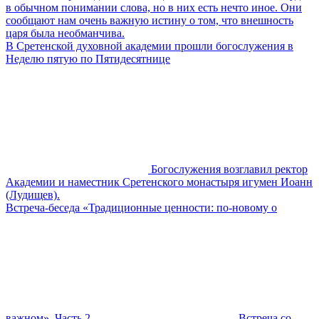
в обычном понимании слова, но в них есть нечто иное. Они
сообщают нам очень важную истину о том, что внешность
царя была необманчива.
В Сретенской духовной академии прошли богослужения в
Неделю пятую по Пятидесятнице
Богослужения возглавил ректор
Академии и наместник Сретенского монастыря игумен Иоанн
(Лудищев).
Встреча-беседа «Традиционные ценности: по-новому о
важном». Часть 2
Встреча со