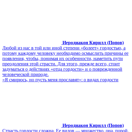
Иеродиакон Кирилл (Попов)
Любой из нас в той или иной степени «болеет» гордостью, а
потому каждому человеку необходимо осмыслить причины ее
появления, чтобы, понимая их особенности, наметить пути
преодоления этой страсти. Для этого, прежде всего, стоит
задуматься о действиях «отца гордости» и о поврежденной
человеческой природе.
«Я смирюсь, но пусть меня прославят»: о видах гордости
Иеродиакон Кирилл (Попов)
Страсть гордости сложна. Ее видов — множество, она, порой,