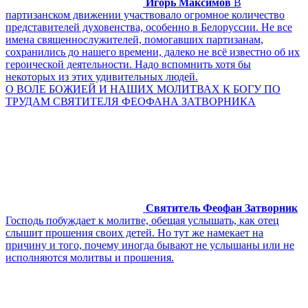
Игорь Максимов
В
партизанском движении участвовало огромное количество
представителей духовенства, особенно в Белоруссии. Не все
имена священнослужителей, помогавших партизанам,
сохранились до нашего времени, далеко не всё известно об их
героической деятельности. Надо вспомнить хотя бы
некоторых из этих удивительных людей.
О ВОЛЕ БОЖИЕЙ И НАШИХ МОЛИТВАХ К БОГУ ПО
ТРУДАМ СВЯТИТЕЛЯ ФЕОФАНА ЗАТВОРНИКА
Святитель Феофан Затворник
Господь побуждает к молитве, обещая услышать, как отец
слышит прошения своих детей. Но тут же намекает на
причину и того, почему иногда бывают не услышаны или не
исполняются молитвы и прошения.