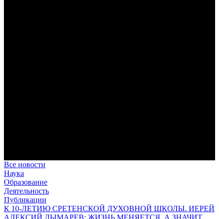
Преодоление «пяти разделений»
В осуществлении человеком своего предназначения прп.
Максим Исповедник выделял пять принципиальных этапов,
обусловленных состоянием тварного мира.
Антропология свт. Феофана Затворника как альтернатива
проектам виртуального человека. Часть 1
Стратегия человека исихастского в статье впервые
представлена на текстах свт. Феофана как альтернатива
человеку виртуальному.
Первый воскресный эксапостиларий: Богословско-
филологический комментарий
Первый воскресный эксапостиларий, входящий в цикл
Октоиха, традиционно приписывается византийскому
императору Константину VII Багрянородному (X в.)
Святые страстотерпцы Борис и Глеб: к истории канонизации
и написания житий
Первыми русскими святыми, прославленными Церковью,
стали благоверные князья Борис и Глеб.
Все новости
Наука
Образование
Деятельность
Публикации
К 10-ЛЕТИЮ СРЕТЕНСКОЙ ДУХОВНОЙ ШКОЛЫ. ИЕРЕЙ
АЛЕКСИЙ ЛЫМАРЕВ: ЖИЗНЬ МЕНЯЕТСЯ, А ЗНАЧИТ,