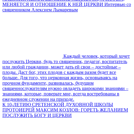
МЕНЯЕТСЯ И ОТНОШЕНИЕ К НЕЙ ЦЕРКВИ Интервью со
священником Алексием Лымаревым
Каждый человек, который хочет
послужить Церкви, будь то священник, педагог, воспитатель
или любой гражданин, может дать ей свои – достойные –
плоды. Даст бог, этих плодов с каждым разом будет все
больше. Для того, что церковная жизнь, основываясь на
прочном фундаменте, развивалась, будущим
священнослужителям нужно овладеть широкими знаниями –
знаниями, которые, поверьте мне, всегда востребованы в
ежедневном служении на приходе.
К 10-ЛЕТИЮ СРЕТЕНСКОЙ ДУХОВНОЙ ШКОЛЫ
ПРОТОИЕРЕЙ МАКСИМ КОЗЛОВ: ГОРЕТЬ ЖЕЛАНИЕМ
ПОСЛУЖИТЬ БОГУ И ЦЕРКВИ