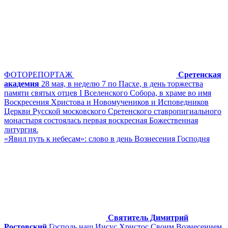
ФОТОРЕПОРТАЖ
Сретенская
академия
28 мая, в неделю 7 по Пасхе, в день торжества
памяти святых отцев I Вселенского Собора, в храме во имя
Воскресения Христова и Новомучеников и Исповедников
Церкви Русской московского Сретенского ставропигиального
монастыря состоялась первая воскресная Божественная
литургия.
«Явил путь к небесам»: слово в день Вознесения Господня
Святитель Димитрий
Ростовский
Господь наш Иисус Христос Своим Вознесением