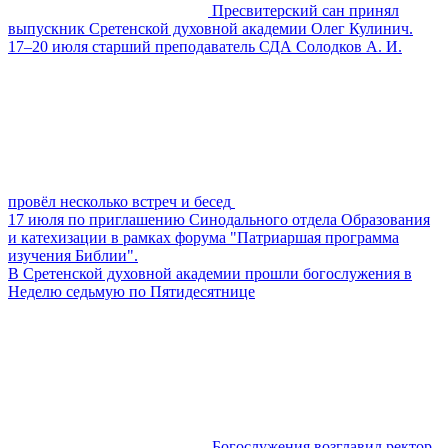
Пресвитерский сан принял
выпускник Сретенской духовной академии Олег Кулинич.
17–20 июля старший преподаватель СДА Солодков А. И.
провёл несколько встреч и бесед
17 июля по приглашению Синодального отдела Образования
и катехизации в рамках форума "Патриаршая программа
изучения Библии".
В Сретенской духовной академии прошли богослужения в
Неделю седьмую по Пятидесятнице
Богослужения возглавил ректор