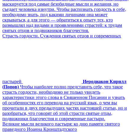
маскируется под самые безобидные мысли и желания, но
съедает человека изнутри. Чтобы распознать гордость в себе,
необходимо знать, под какими личинами она может
скрываться, а для этого — обратиться к опыту тех, кто
размышлял над видами и проявлениями страстей: к трудам
святых отцов и подвижников благочестия.
Cтрасть гордости. Суждения святых отцов и современных
пастырей
Иеродиакон Кирилл
(Попов)
Чтобы наиболее полно представить себе, что такое
страсть гордости, необходимо не только увидеть
характеристики этого слова в Священном Писании и узнать
об особенностях его перевода на русский язык, о чем вы
прочитали в двух предыдущих частях настоящей статьи, но и
разобраться, что говорят об этой страсти святые отцы,
подвижники благочестия и современные пастыри.
Великие мысли великого пастыря: ко дню памяти святого
праведного Иоанна Кронштадтского