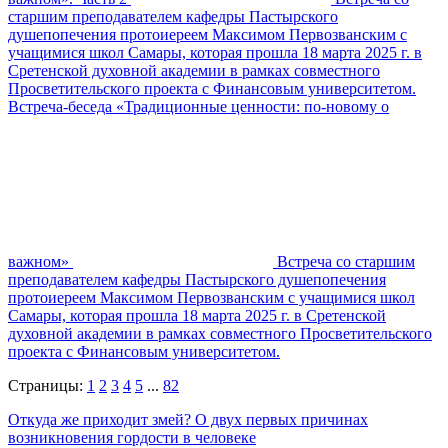
старшим преподавателем кафедры Пастырского
душепопечения протоиереем Максимом Первозванским с
учащимися школ Самары, которая прошла 18 марта 2025 г. в
Сретенской духовной академии в рамках совместного
Просветительского проекта с Финансовым университетом.
Встреча-беседа «Традиционные ценности: по-новому о
важном»
Встреча со старшим
преподавателем кафедры Пастырского душепопечения
протоиереем Максимом Первозванским с учащимися школ
Самары, которая прошла 18 марта 2025 г. в Сретенской
духовной академии в рамках совместного Просветительского
проекта с Финансовым университетом.
Страницы:
1
2
3
4
5
...
82
Откуда же приходит змей? О двух первых причинах
возникновения гордости в человеке