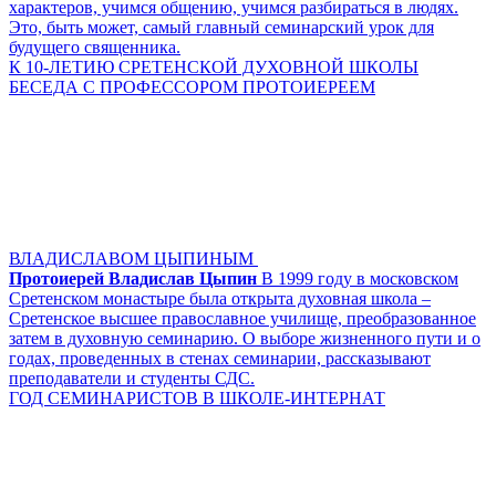
характеров, учимся общению, учимся разбираться в людях.
Это, быть может, самый главный семинарский урок для
будущего священника.
К 10-ЛЕТИЮ СРЕТЕНСКОЙ ДУХОВНОЙ ШКОЛЫ
БЕСЕДА С ПРОФЕССОРОМ ПРОТОИЕРЕЕМ
ВЛАДИСЛАВОМ ЦЫПИНЫМ
Протоиерей Владислав Цыпин
В 1999 году в московском
Сретенском монастыре была открыта духовная школа –
Сретенское высшее православное училище, преобразованное
затем в духовную семинарию. О выборе жизненного пути и о
годах, проведенных в стенах семинарии, рассказывают
преподаватели и студенты СДС.
ГОД СЕМИНАРИСТОВ В ШКОЛЕ-ИНТЕРНАТ