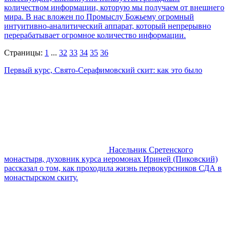
количеством информации, которую мы получаем от внешнего
мира. В нас вложен по Промыслу Божьему огромный
интуитивно-аналитический аппарат, который непрерывно
перерабатывает огромное количество информации.
Страницы:
1
...
32
33
34
35
36
Первый курс, Свято-Серафимовский скит: как это было
Насельник Сретенского
монастыря, духовник курса иеромонах Ириней (Пиковский)
рассказал о том, как проходила жизнь первокурсников СДА в
монастырском скиту.