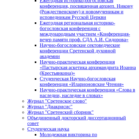
Ежегодная историко-богословская
конференция, посвященная архиеп. Никону
(Рождественскому) и новомученикам и
исповедникам Русской Церкви
Ежегодная региональная историко-
богословская конференция с
международным участием «Конференция-
вечер памяти проф. СДА А.И. Сидорова»
Научно-богословские сектоведческие
конференции Сретенской духовной
академии
Научно-практическая конференция
«Пастырская аскетика архимандрита Иоанна
(Крестьянкина)»
Студенческая Научно-богословская
конференция «Иларионовские Чтения»
Научно-практическая конференция «Cлова в
наследии, наследие в словах»
Журнал "Сретенское слово"
Журнал "Диакрисис"
Журнал "Сретенский сборник"
Объединенный докторский диссертационный
совет
Студенческая наука
Молодежная викторина по