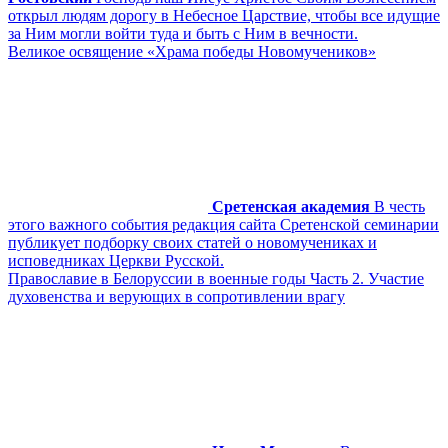
открыл людям дорогу в Небесное Царствие, чтобы все идущие
за Ним могли войти туда и быть с Ним в вечности.
Великое освящение «Храма победы Новомучеников»
Сретенская академия
В честь
этого важного события редакция сайта Сретенской семинарии
публикует подборку своих статей о новомучениках и
исповедниках Церкви Русской.
Православие в Белоруссии в военные годы Часть 2. Участие
духовенства и верующих в сопротивлении врагу