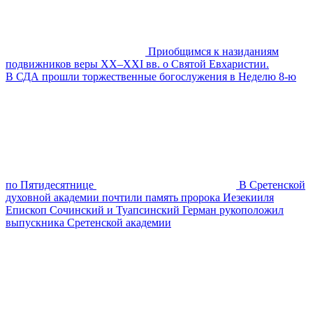
Приобщимся к назиданиям
подвижников веры XX–XXI вв. о Святой Евхаристии.
В СДА прошли торжественные богослужения в Неделю 8-ю
по Пятидесятнице
В Сретенской
духовной академии почтили память пророка Иезекииля
Епископ Сочинский и Туапсинский Герман рукоположил
выпускника Сретенской академии