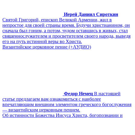
Иерей Даниил Сироткин
Святой Григорий, епископ Великой Армении, жил в
непростое для своей страны время. Будучи христианином, он
сначала был гоним, а потом, чудом оставшись в живых, стал
священнослужителем и просветителем своего народа, выведя
его на путь истинной веры во Христа.
Византийское церковное пение (+АУДИО)
Федор Немец
В настоящей
статье предлагаем вам ознакомиться с наиболее
впечатляющим внешним элементом греческого богослужения
— византийским церковным пением.
Об истинности Божества Иисуса Христа, богопознании и