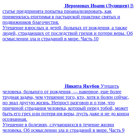
Иеромонах Иоанн (Лудищев)
В
статье предпринята попытка проанализировать, как
применялась епитимья в пастырской практике святых и
подвижников благочестия.
Утешение взрослых и детей, больных от рождения, а также
людей, страдающих от последствий грехов и потери веры. Об
осмыслении зла и страданий в мире. Часть 10
Никита Якубов
Утешить
человека, больного от рождения, — наверное, еще более
трудная задача, чем утешение того, кто, хотя и болен сейчас,
но знал другую жизнь. Непрост разговор и о том, что
причиной страдания человека, который перед тобой, может
быть его грех или потеря им веры, пусть даже и не до конца
осознанная.
Утешение в болезнях, случающихся в течение жизни
человека. Об осмыслении зла и страданий в мире. Часть 9