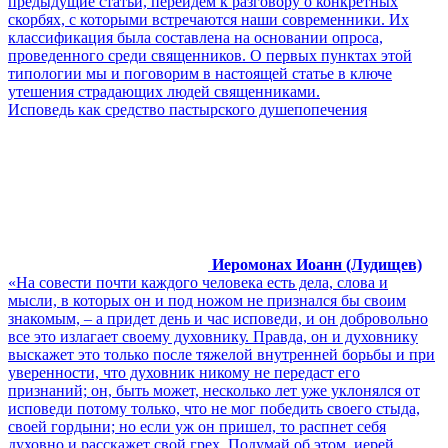
предыдущие статьи, перейдем к разговору о конкретных
скорбях, с которыми встречаются наши современники. Их
классификация была составлена на основании опроса,
проведенного среди священников. О первых пунктах этой
типологии мы и поговорим в настоящей статье в ключе
утешения страдающих людей священниками.
Исповедь как средство пастырского душепопечения
Иеромонах Иоанн (Лудищев)
«На совести почти каждого человека есть дела, слова и
мысли, в которых он и под ножом не признался бы своим
знакомым, – а придет день и час исповеди, и он добровольно
все это излагает своему духовнику. Правда, он и духовнику
выскажет это только после тяжелой внутренней борьбы и при
уверенности, что духовник никому не передаст его
признаний; он, быть может, несколько лет уже уклонялся от
исповеди потому только, что не мог победить своего стыда,
своей гордыни; но если уж он пришел, то распнет себя
духовно и расскажет свой грех. Подумай об этом, иерей