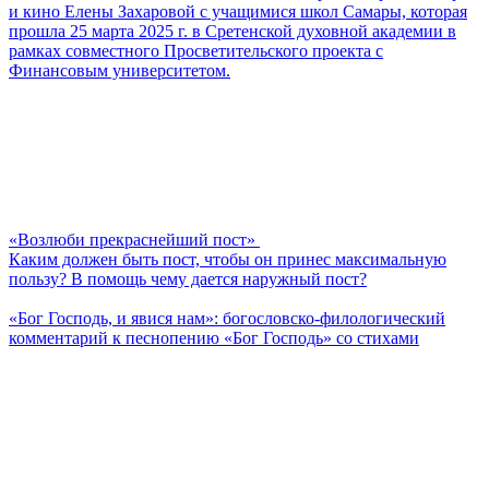
и кино Елены Захаровой с учащимися школ Самары, которая
прошла 25 марта 2025 г. в Сретенской духовной академии в
рамках совместного Просветительского проекта с
Финансовым университетом.
«Возлюби прекраснейший пост»
Каким должен быть пост, чтобы он принес максимальную
пользу? В помощь чему дается наружный пост?
«Бог Господь, и явися нам»: богословско-филологический
комментарий к песнопению «Бог Господь» со стихами