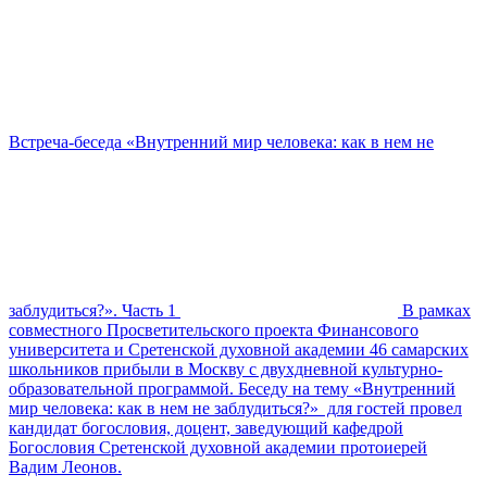
Встреча-беседа «Внутренний мир человека: как в нем не
заблудиться?». Часть 1
В рамках
совместного Просветительского проекта Финансового
университета и Сретенской духовной академии 46 самарских
школьников прибыли в Москву с двухдневной культурно-
образовательной программой. Беседу на тему «Внутренний
мир человека: как в нем не заблудиться?» для гостей провел
кандидат богословия, доцент, заведующий кафедрой
Богословия Сретенской духовной академии протоиерей
Вадим Леонов.