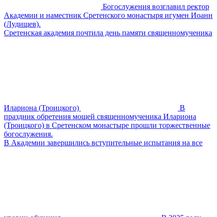
Богослужения возглавил ректор
Академии и наместник Сретенского монастыря игумен Иоанн
(Лудищев).
Сретенская академия почтила день памяти священномученика
Илариона (Троицкого)
В
праздник обретения мощей священномученика Илариона
(Троицкого) в Сретенском монастыре прошли торжественные
богослужения.
В Академии завершились вступительные испытания на все