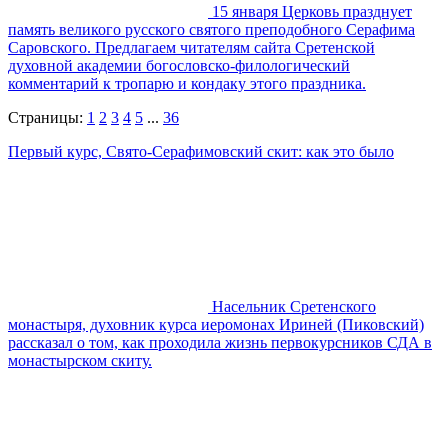
15 января Церковь празднует
память великого русского святого преподобного Серафима
Саровского. Предлагаем читателям сайта Сретенской
духовной академии богословско-филологический
комментарий к тропарю и кондаку этого праздника.
Страницы:
1
2
3
4
5
...
36
Первый курс, Свято-Серафимовский скит: как это было
Насельник Сретенского
монастыря, духовник курса иеромонах Ириней (Пиковский)
рассказал о том, как проходила жизнь первокурсников СДА в
монастырском скиту.