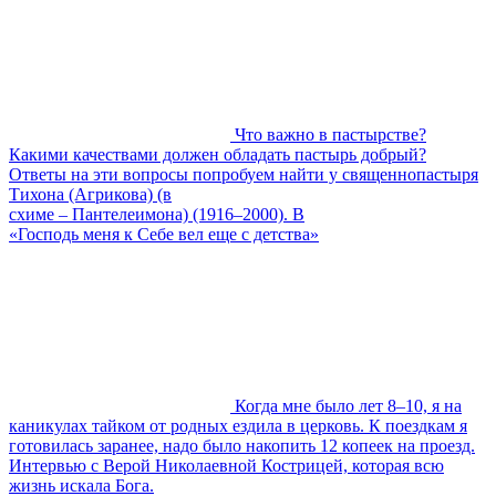
Что важно в пастырстве?
Какими качествами должен обладать пастырь добрый?
Ответы на эти вопросы попробуем найти у священнопастыря
Тихона (Агрикова) (в
схиме – Пантелеимона) (1916–2000). В
«Господь меня к Себе вел еще с детства»
Когда мне было лет 8–10, я на
каникулах тайком от родных ездила в церковь. К поездкам я
готовилась заранее, надо было накопить 12 копеек на проезд.
Интервью с Верой Николаевной Кострицей, которая всю
жизнь искала Бога.