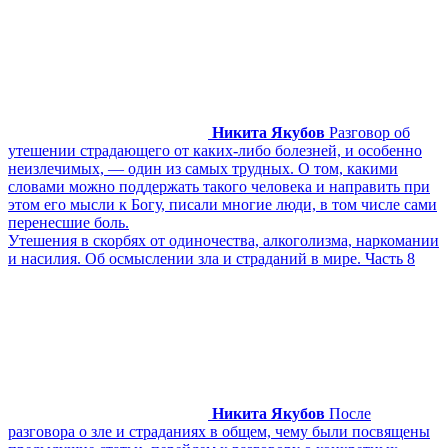
Никита Якубов
Разговор об
утешении страдающего от каких-либо болезней, и особенно
неизлечимых, — один из самых трудных. О том, какими
словами можно поддержать такого человека и направить при
этом его мысли к Богу, писали многие люди, в том числе сами
перенесшие боль.
Утешения в скорбях от одиночества, алкоголизма, наркомании
и насилия. Об осмыслении зла и страданий в мире. Часть 8
Никита Якубов
После
разговора о зле и страданиях в общем, чему были посвящены