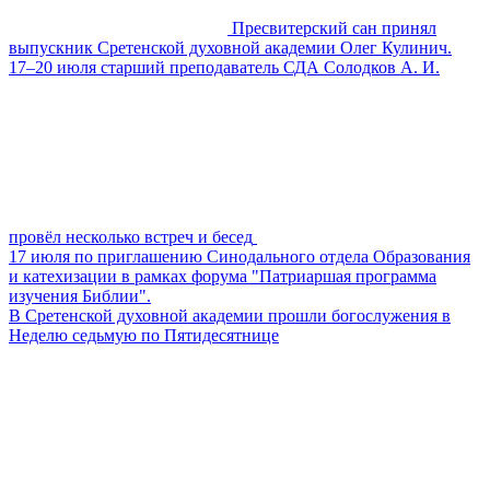
Пресвитерский сан принял
выпускник Сретенской духовной академии Олег Кулинич.
17–20 июля старший преподаватель СДА Солодков А. И.
провёл несколько встреч и бесед
17 июля по приглашению Синодального отдела Образования
и катехизации в рамках форума "Патриаршая программа
изучения Библии".
В Сретенской духовной академии прошли богослужения в
Неделю седьмую по Пятидесятнице