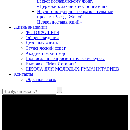
церковнославянскому языку
«Церковнославянские Состязания»
Научно-популярный образовательный
проект «Всегда Живой
Церковнославянский»
Жизнь академии
ФОТОГАЛЕРЕЯ
Общие сведения
Духовная жизнь
Студенческий совет
Академический хор
Православные просветительские курсы
Выставка "Моя История"
ШКОЛА ДЛЯ МОЛОДЫХ ГУМАНИТАРИЕВ
Контакты
Обратная связь
Чудотворная икона Божией Матери «Одигитрия» Смоленская
Первообраз Смоленской Богородицы очень древний и, по
преданию, написан самим апостолом Лукой для
антиохийского правителя Феофила.
В Сретенской духовной академии совершили богослужения в
Неделю 10-ю по Пятидесятнице, день памяти великомученика
и целителя Пантелеимона