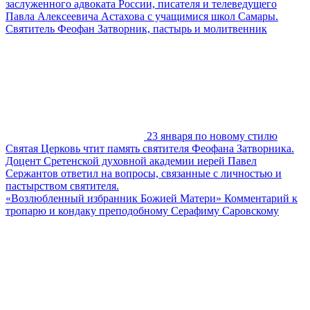
заслуженного адвоката России, писателя и телеведущего
Павла Алексеевича Астахова с учащимися школ Самары.
Святитель Феофан Затворник, пастырь и молитвенник
23 января по новому стилю
Святая Церковь чтит память святителя Феофана Затворника.
Доцент Сретенской духовной академии иерей Павел
Сержантов ответил на вопросы, связанные с личностью и
пастырством святителя.
«Возлюбленный избранник Божией Матери» Комментарий к
тропарю и кондаку преподобному Серафиму Саровскому