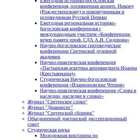
Ежегодная историко-богословская
конференция, посвященная архиеп. Никону
(Рождественскому) и новомученикам и
исповедникам Русской Церкви
Ежегодная региональная историко-
богословская конференция с
международным участием «Конференция-
вечер памяти проф. СДА А.И. Сидорова»
Научно-богословские сектоведческие
конференции Сретенской духовной
академии
Научно-практическая конференция
«Пастырская аскетика архимандрита Иоанна
(Крестьянкина)»
Студенческая Научно-богословская
конференция «Иларионовские Чтения»
Научно-практическая конференция «Cлова в
наследии, наследие в словах»
Журнал "Сретенское слово"
Журнал "Диакрисис"
Журнал "Сретенский сборник"
Объединенный докторский диссертационный
совет
Студенческая наука
Молодежная викторина по