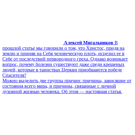
Алексей Мигальников
В
прошлой статье мы говорили о том, что Христос, придя на
землю и приняв на Себя человеческую плоть, исцелил ее в
Себе от последствий первородного греха. Однако возникает
вопрос, почему болезни существуют даже среди крещеных
людей, которые в таинствах Церкви приобщаются победе
Спасителя?
Можно выделить две группы причин: причины, зависящие от
состояния всего мира, и причины, связанные с личной
духовной жизнью человека. Об этом — настоящая статья.