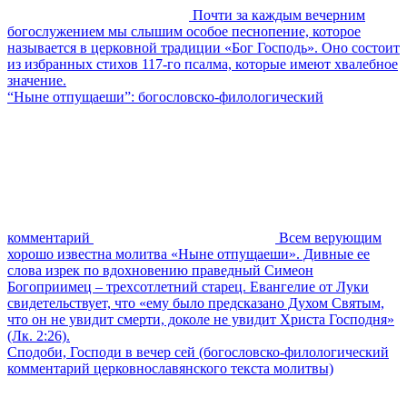
Почти за каждым вечерним
богослужением мы слышим особое песнопение, которое
называется в церковной традиции «Бог Господь». Оно состоит
из избранных стихов 117-го псалма, которые имеют хвалебное
значение.
“Ныне отпущаеши”: богословско-филологический
комментарий
Всем верующим
хорошо известна молитва «Ныне отпущаеши». Дивные ее
слова изрек по вдохновению праведный Симеон
Богоприимец – трехсотлетний старец. Евангелие от Луки
свидетельствует, что «ему было предсказано Духом Святым,
что он не увидит смерти, доколе не увидит Христа Господня»
(Лк. 2:26).
Сподоби, Господи в вечер сей (богословско-филологический
комментарий церковнославянского текста молитвы)