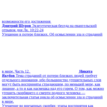
возможности его достижения
Дмитрий Щуров
Экзегетическая беседа на евангельский
отрывок дня Лк. 10:22-24
Утешение в потере близких. Об осмыслении зла и страданий
в мире. Часть 12.
Никита
Якубов
Тема страданий от потери близких людей требует
отдельного внимания, ибо большинство утешительных слов
могут быть восприняты страдающим, по меньшей мере, как
лишние, а то и как насмешка над его горем. О том, как можно
утешить скорбящего о смерти родного человека —
заключительная статья цикла об осмыслении зла и страданий
в мире.
Утешение во внезапных скорбях: этапы восприятия как