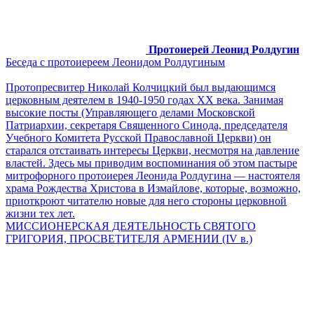
Протоиерей Леонид Ролдугин
Беседа с протоиереем Леонидом Ролдугиным
Протопресвитер Николай Колчицкий был выдающимся
церковным деятелем в 1940-1950 годах ХХ века. Занимая
высокие посты (Управляющего делами Московской
Патриархии, секретаря Священного Синода, председателя
Учебного Комитета Русской Православной Церкви) он
старался отстаивать интересы Церкви, несмотря на давление
властей. Здесь мы приводим воспоминания об этом пастыре
митрофорного протоиерея Леонида Ролдугина — настоятеля
храма Рождества Христова в Измайлове, которые, возможно,
приоткроют читателю новые для него стороны церковной
жизни тех лет.
МИССИОНЕРСКАЯ ДЕЯТЕЛЬНОСТЬ СВЯТОГО
ГРИГОРИЯ, ПРОСВЕТИТЕЛЯ АРМЕНИИ (IV в.)