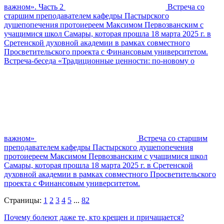
важном». Часть 2
Встреча со
старшим преподавателем кафедры Пастырского
душепопечения протоиереем Максимом Первозванским с
учащимися школ Самары, которая прошла 18 марта 2025 г. в
Сретенской духовной академии в рамках совместного
Просветительского проекта с Финансовым университетом.
Встреча-беседа «Традиционные ценности: по-новому о
важном»
Встреча со старшим
преподавателем кафедры Пастырского душепопечения
протоиереем Максимом Первозванским с учащимися школ
Самары, которая прошла 18 марта 2025 г. в Сретенской
духовной академии в рамках совместного Просветительского
проекта с Финансовым университетом.
Страницы:
1
2
3
4
5
...
82
Почему болеют даже те, кто крещен и причащается?