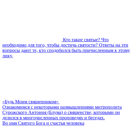
Кто такие святые? Что
необходимо для того, чтобы достичь святости? Ответы на эти
вопросы дают те, кто сподобился быть причисленным к этому
лику.
«Будь Моим священником»
Ознакомимся с некоторыми размышлениями митрополита
Сурожского Антония (Блума) о священстве, которыми он
делился в многочисленных проповедях и беседах.
Во имя Святого Бога и счастья человека