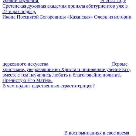
уровни обучения
В 2025 году
Сретенская духовная академия приняла абитуриентов уже в
27-й раз подряд.
Икона Пресвятой Богородицы «Казанская» Очерк из истории
церковного искусства
Первые
христиане, уверовавшие во Христа и принявшие учение Его,
вместе с тем научились любить и благоговейно почитать
Пречистую Его Матерь.
В чем подвиг царственных страстотерпцев?
В воспоминаниях в свое время