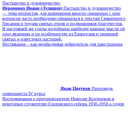
Пастырство и духовничество
Иеромонах Иоанн (Лудищев)
Пастырство и духовничество
— тема непростая, для разрешения многих связанных с нею
вопросов часто необходимо обращаться к текстам Священного
Писания и трудам святых отцов и подвижников благочестия.
В настоящей же статье подобраны наиболее важные мысли об
этих явлениях и их особенностях из Евангелия и творений
святых и известных пастырей.
Нестяжание – как необходимая добродетель для христианина
Яков Цветков
Проповедь
семинариста IV курса
Воспоминания о протопресвитере Николае Колчицком и
некоторых служителях Елоховского собора 1930-1950-х годов