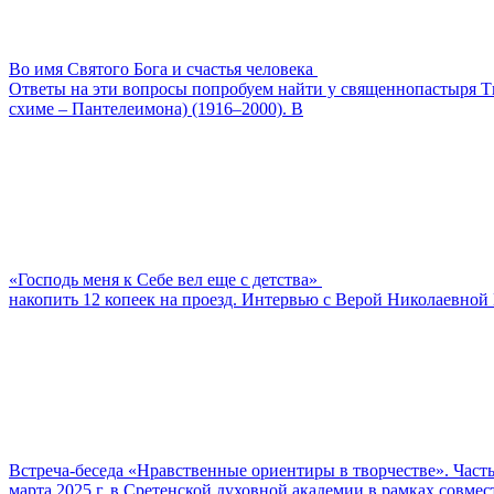
Во имя Святого Бога и счастья человека
Ответы на эти вопросы попробуем найти у священнопастыря Ти
схиме – Пантелеимона) (1916–2000). В
«Господь меня к Себе вел еще с детства»
накопить 12 копеек на проезд. Интервью с Верой Николаевной 
Встреча-беседа «Нравственные ориентиры в творчестве». Часть
марта 2025 г. в Сретенской духовной академии в рамках совм