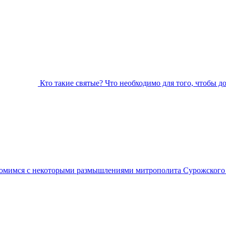
Кто такие святые? Что необходимо для того, чтобы д
омимся с некоторыми размышлениями митрополита Сурожского А