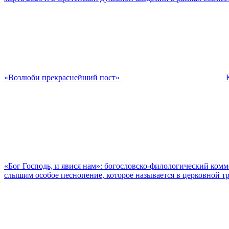
«Возлюби прекраснейший пост»
«Бог Господь, и явися нам»: богословско-филологический ком
слышим особое песнопение, которое называется в церковной тр