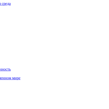
 среда
нность
менном мире