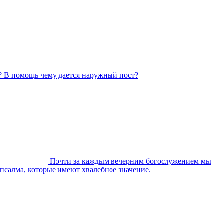
? В помощь чему дается наружный пост?
Почти за каждым вечерним богослужением мы
 псалма, которые имеют хвалебное значение.