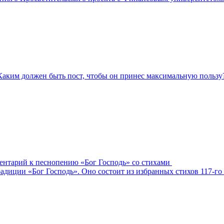
Каким должен быть пост, чтобы он принес максимальную пользу
ментарий к песнопению «Бог Господь» со стихами
адиции «Бог Господь». Оно состоит из избранных стихов 117-го