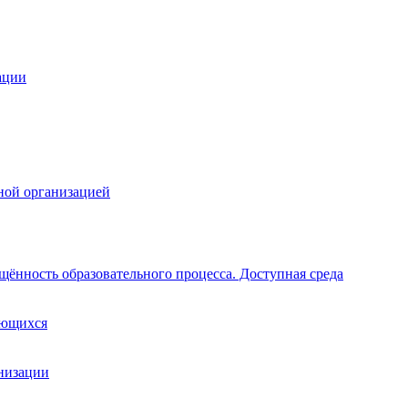
ации
ной организацией
щённость образовательного процесса. Доступная среда
ающихся
анизации