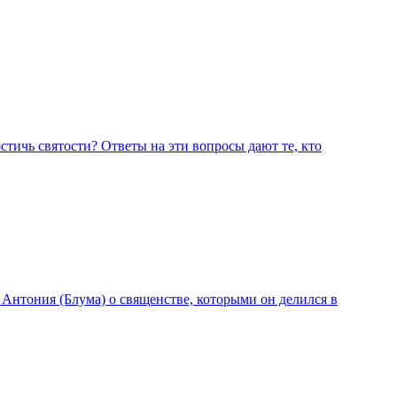
остичь святости? Ответы на эти вопросы дают те, кто
нтония (Блума) о священстве, которыми он делился в