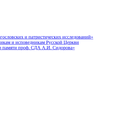
гословских и патристических исследований»
никам и исповедникам Русской Церкви
р памяти проф. СДА А.И. Сидорова»