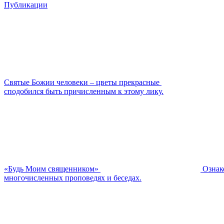
Публикации
Святые Божии человеки – цветы прекрасные
сподобился быть причисленным к этому лику.
«Будь Моим священником»
Ознак
многочисленных проповедях и беседах.