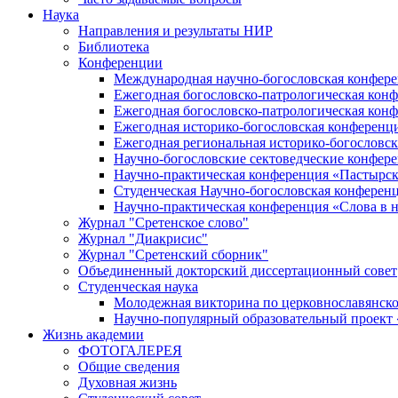
Наука
Направления и результаты НИР
Библиотека
Конференции
Международная научно-богословская конфер
Ежегодная богословско-патрологическая кон
Ежегодная богословско-патрологическая кон
Ежегодная историко-богословская конференц
Ежегодная региональная историко-богословс
Научно-богословские сектоведческие конфер
Научно-практическая конференция «Пастырск
Студенческая Научно-богословская конферен
Научно-практическая конференция «Cлова в н
Журнал "Сретенское слово"
Журнал "Диакрисис"
Журнал "Сретенский сборник"
Объединенный докторский диссертационный совет
Студенческая наука
Молодежная викторина по церковнославянско
Научно-популярный образовательный проект
Жизнь академии
ФОТОГАЛЕРЕЯ
Общие сведения
Духовная жизнь