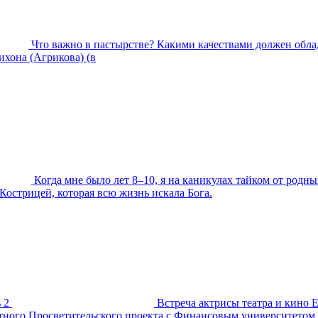
Что важно в пастырстве? Какими качествами должен обла
хона (Агрикова) (в
Когда мне было лет 8–10, я на каникулах тайком от родны
Кострицей, которая всю жизнь искала Бога.
 2
Встреча актрисы театра и кино 
естного Просветительского проекта с Финансовым университетом.