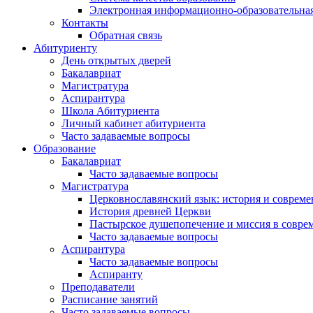
Электронная информационно-образовательная
Контакты
Обратная связь
Абитуриенту
День открытых дверей
Бакалавриат
Магистратура
Аспирантура
Школа Абитуриента
Личный кабинет абитуриента
Часто задаваемые вопросы
Образование
Бакалавриат
Часто задаваемые вопросы
Магистратура
Церковнославянский язык: история и совреме
История древней Церкви
Пастырское душепопечение и миссия в совре
Часто задаваемые вопросы
Аспирантура
Часто задаваемые вопросы
Аспиранту
Преподаватели
Расписание занятий
Часто задаваемые вопросы