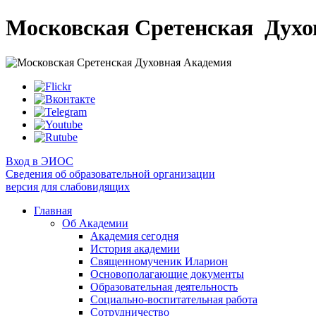
Московская Сретенская
Духо
Вход в ЭИОС
Сведения об образовательной организации
версия для слабовидящих
Главная
Об Академии
Академия сегодня
История академии
Священномученик Иларион
Основополагающие документы
Образовательная деятельность
Социально-воспитательная работа
Сотрудничество