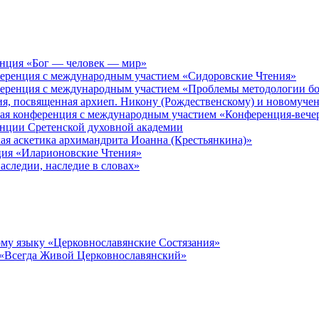
енция «Бог — человек — мир»
ференция с международным участием «Сидоровские Чтения»
ференция с международным участием «Проблемы методологии бо
ия, посвященная архиеп. Никону (Рождественскому) и новомуче
кая конференция с международным участием «Конференция-вече
енции Сретенской духовной академии
ая аскетика архимандрита Иоанна (Крестьянкина)»
ция «Иларионовские Чтения»
аследии, наследие в словах»
му языку «Церковнославянские Состязания»
 «Всегда Живой Церковнославянский»