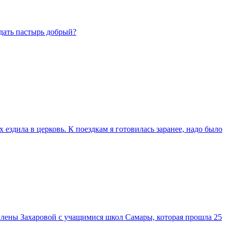
дать пастырь добрый?
х ездила в церковь. К поездкам я готовилась заранее, надо было
Елены Захаровой с учащимися школ Самары, которая прошла 25