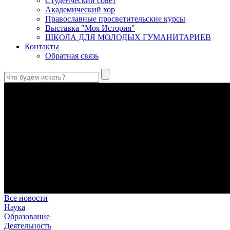
Студенческий совет
Академический хор
Православные просветительские курсы
Выставка "Моя История"
ШКОЛА ДЛЯ МОЛОДЫХ ГУМАНИТАРИЕВ
Контакты
Обратная связь
Святые страстотерпцы Борис и Глеб: к истории канонизации и
Первыми русскими святыми, прославленными Церковью, стали 
Праведный Феодор Ушаков: «Смерть предпочитаю я бесчестн
В Федоре Ушакове гармонично соединились железная дисциплин
истинного молитвенника.
Этимология имени Исидора Севильского и передача греко-римс
Анализ наиболее известного произведения епископа Севильи р
представления о мире и обществе того времени.
Пророк Иезекииль: три важных урока от святого
Пророк Иезекииль жил задолго до Рождества Христова, но уже т
Предназначение человека в отношении к окружающему миру
Человек, в определенном смысле, является формирующим прин
Все новости
Наука
Образование
Деятельность