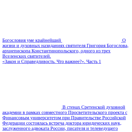
Богословия уме крайнейший
О
жизни и духовных назиданиях святителя Григория Богослова,
архиепископа Константинопольского, одного из трех
Вселенских святителей.
«Закон и Справедливость. Что важнее?». Часть 1
В стенах Сретенской духовной
академии в рамках совместного Просветительского проекта с
Финансовым университетом при Правительстве Российской
Федерации состоялась встреча доктора юридических наук,
заслуженного адвоката России, писателя и телеведущего