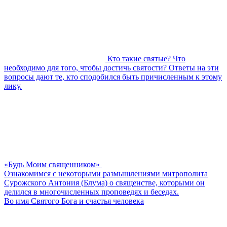
Кто такие святые? Что
необходимо для того, чтобы достичь святости? Ответы на эти
вопросы дают те, кто сподобился быть причисленным к этому
лику.
«Будь Моим священником»
Ознакомимся с некоторыми размышлениями митрополита
Сурожского Антония (Блума) о священстве, которыми он
делился в многочисленных проповедях и беседах.
Во имя Святого Бога и счастья человека