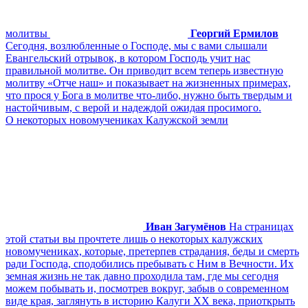
молитвы
Георгий Ермилов
Сегодня, возлюбленные о Господе, мы с вами слышали
Евангельский отрывок, в котором Господь учит нас
правильной молитве. Он приводит всем теперь известную
молитву «Отче наш» и показывает на жизненных примерах,
что прося у Бога в молитве что-либо, нужно быть твердым и
настойчивым, с верой и надеждой ожидая просимого.
О некоторых новомучениках Калужской земли
Иван Загумёнов
На страницах
этой статьи вы прочтете лишь о некоторых калужских
новомучениках, которые, претерпев страдания, беды и смерть
ради Господа, сподобились пребывать с Ним в Вечности. Их
земная жизнь не так давно проходила там, где мы сегодня
можем побывать и, посмотрев вокруг, забыв о современном
виде края, заглянуть в историю Калуги XX века, приоткрыть