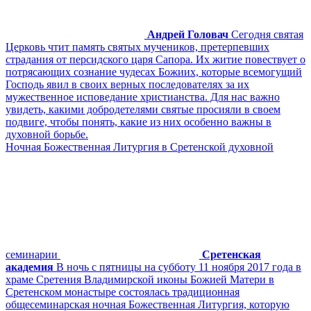
Андрей Головач
Сегодня святая
Церковь чтит память святых мучеников, претерпевших
страдания от персидского царя Сапора. Их житие повествует о
потрясающих сознание чудесах Божиих, которые всемогущий
Господь явил в своих верных последователях за их
мужественное исповедание христианства. Для нас важно
увидеть, какими добродетелями святые просияли в своем
подвиге, чтобы понять, какие из них особенно важны в
духовной борьбе.
Ночная Божественная Литургия в Сретенской духовной
семинарии
Сретенская
академия
В ночь с пятницы на субботу 11 ноября 2017 года в
храме Сретения Владимирской иконы Божией Матери в
Сретенском монастыре состоялась традиционная
общесеминарская ночная Божественная Литургия, которую