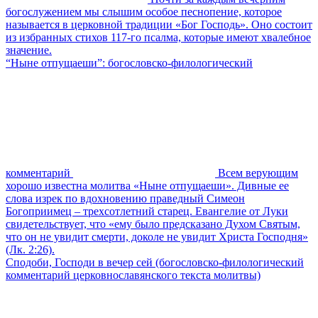
богослужением мы слышим особое песнопение, которое
называется в церковной традиции «Бог Господь». Оно состоит
из избранных стихов 117-го псалма, которые имеют хвалебное
значение.
“Ныне отпущаеши”: богословско-филологический
комментарий
Всем верующим
хорошо известна молитва «Ныне отпущаеши». Дивные ее
слова изрек по вдохновению праведный Симеон
Богоприимец – трехсотлетний старец. Евангелие от Луки
свидетельствует, что «ему было предсказано Духом Святым,
что он не увидит смерти, доколе не увидит Христа Господня»
(Лк. 2:26).
Сподоби, Господи в вечер сей (богословско-филологический
комментарий церковнославянского текста молитвы)