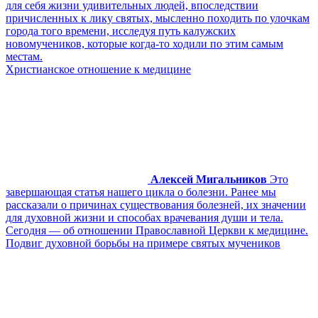
для себя жизни удивительных людей, впоследствии
причисленных к лику святых, мысленно походить по улочкам
города того времени, исследуя путь калужских
новомучеников, которые когда-то ходили по этим самым
местам.
Христианское отношение к медицине
Алексей Мигальников
Это
завершающая статья нашего цикла о болезни. Ранее мы
рассказали о причинах существования болезней, их значении
для духовной жизни и способах врачевания души и тела.
Сегодня — об отношении Православной Церкви к медицине.
Подвиг духовной борьбы на примере святых мучеников