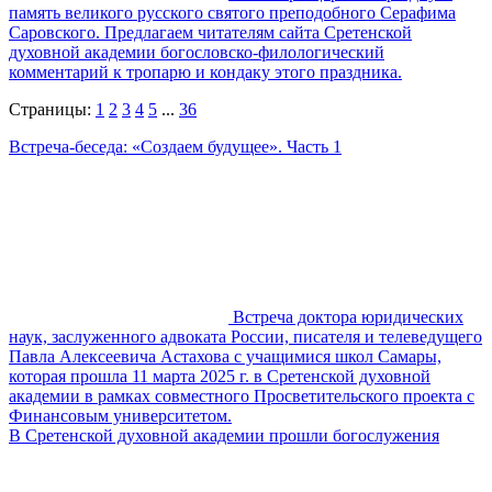
память великого русского святого преподобного Серафима
Саровского. Предлагаем читателям сайта Сретенской
духовной академии богословско-филологический
комментарий к тропарю и кондаку этого праздника.
Страницы:
1
2
3
4
5
...
36
Встреча-беседа: «Создаем будущее». Часть 1
Встреча доктора юридических
наук, заслуженного адвоката России, писателя и телеведущего
Павла Алексеевича Астахова с учащимися школ Самары,
которая прошла 11 марта 2025 г. в Сретенской духовной
академии в рамках совместного Просветительского проекта с
Финансовым университетом.
В Сретенской духовной академии прошли богослужения