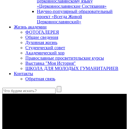
церковнославянскому языку
«Церковнославянские Состязания»
Научно-популярный образовательный
проект «Всегда Живой
Церковнославянский»
Жизнь академии
ФОТОГАЛЕРЕЯ
Общие сведения
Духовная жизнь
Студенческий совет
Академический хор
Православные просветительские курсы
Выставка "Моя История"
ШКОЛА ДЛЯ МОЛОДЫХ ГУМАНИТАРИЕВ
Контакты
Обратная связь
Святые страстотерпцы Борис и Глеб: к истории канонизации
и написания житий
Первыми русскими святыми, прославленными Церковью,
стали благоверные князья Борис и Глеб.
Праведный Феодор Ушаков: «Смерть предпочитаю я
бесчестному служению»
В Федоре Ушакове гармонично соединились железная