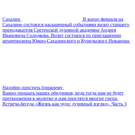
Сахалин
В конце февраля на
Сахалине состоялся насыщенный событиями визит старшего
преподавателя Сретенской духовной академии Андрея
Ивановича Солодкова. Визит состоялся по приглашению
архиепископа Южно-Сахалинского и Курильского Никанора.
Надобно простить ближнему
Важно прощать наших обидчиков, ведь тогда нам не будет
преткновения в молитве и нам простятся многие грехи.
Встреча-беседа «Жизнь как чудо: духовный взгляд». Часть 3