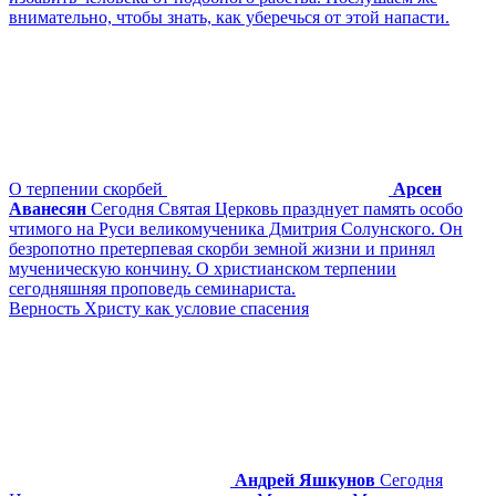
внимательно, чтобы знать, как уберечься от этой напасти.
О терпении скорбей
Арсен
Аванесян
Сегодня Святая Церковь празднует память особо
чтимого на Руси великомученика Дмитрия Солунского. Он
безропотно претерпевая скорби земной жизни и принял
мученическую кончину. О христианском терпении
сегодняшняя проповедь семинариста.
Верность Христу как условие спасения
Андрей Яшкунов
Сегодня