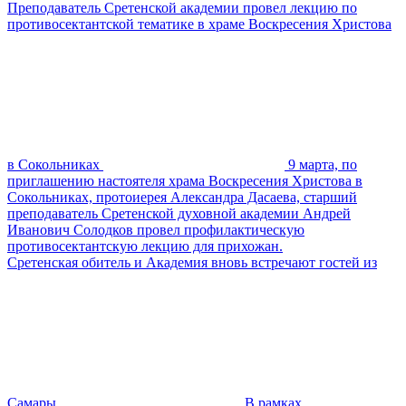
Преподаватель Сретенской академии провел лекцию по
противосектантской тематике в храме Воскресения Христова
в Сокольниках
9 марта, по
приглашению настоятеля храма Воскресения Христова в
Сокольниках, протоиерея Александра Дасаева, старший
преподаватель Сретенской духовной академии Андрей
Иванович Солодков провел профилактическую
противосектантскую лекцию для прихожан.
Сретенская обитель и Академия вновь встречают гостей из
Самары
В рамках