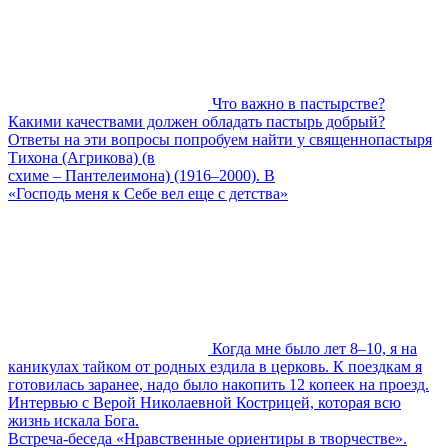
Что важно в пастырстве?
Какими качествами должен обладать пастырь добрый?
Ответы на эти вопросы попробуем найти у священнопастыря
Тихона (Агрикова) (в
схиме – Пантелеимона) (1916–2000). В
«Господь меня к Себе вел еще с детства»
Когда мне было лет 8–10, я на
каникулах тайком от родных ездила в церковь. К поездкам я
готовилась заранее, надо было накопить 12 копеек на проезд.
Интервью с Верой Николаевной Кострицей, которая всю
жизнь искала Бога.
Встреча-беседа «Нравственные ориентиры в творчестве».