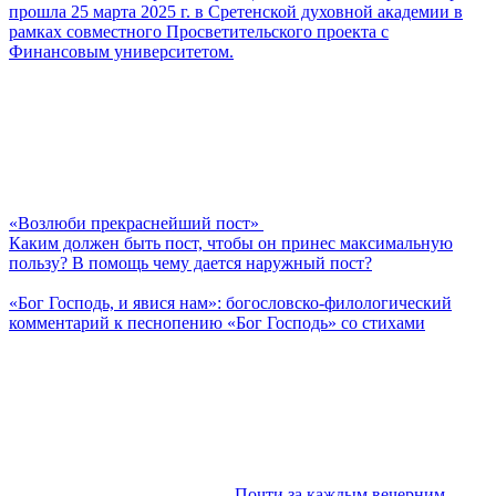
прошла 25 марта 2025 г. в Сретенской духовной академии в
рамках совместного Просветительского проекта с
Финансовым университетом.
«Возлюби прекраснейший пост»
Каким должен быть пост, чтобы он принес максимальную
пользу? В помощь чему дается наружный пост?
«Бог Господь, и явися нам»: богословско-филологический
комментарий к песнопению «Бог Господь» со стихами
Почти за каждым вечерним