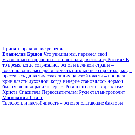
Принять правильное решение
Владислав Ершов
Что увидим мы, перенеся свой
мысленный взор ровно на сто лет назад в столицу России? В
то время, когда сотрясались основы великой страны –
восстанавливалась древняя честь патриаршего престола, когда
пресеклась династическая линия царской власти – процвел
крин власти духовной, когда неверие становилось нормой –
было явлено «правило веры». Ровно сто лет назад в храме
Христа Спасителя Первосвятителем Руси стал митрополит
Московский Тихон.
Твердость и настойчивость – основополагающие факторы