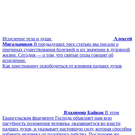
Исцеление тела и души
Алексей
Мигальников
В предыдущих трех статьях мы писали о
причинах существования болезней и их значении в духовной
жизни. Сегодня — о том, что святые отцы говорят об
исцелении.
Как христианину освободиться от влияния падших духов
Владимир Байков
В этом
Евангельском фрагменте Господь объясняет нам всю
пагубность положения человека, оказавшегося во власти
падших духов, и указывает настоящую силу, которая способна
избавить человека от подобного рабства. Послушаем же