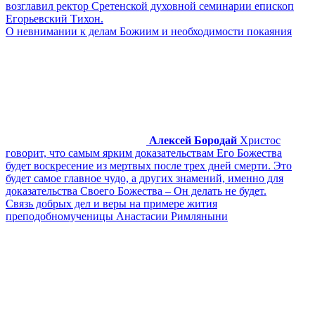
возглавил ректор Сретенской духовной семинарии епископ
Егорьевский Тихон.
О невнимании к делам Божиим и необходимости покаяния
Алексей Бородай
Христос
говорит, что самым ярким доказательствам Его Божества
будет воскресение из мертвых после трех дней смерти. Это
будет самое главное чудо, а других знамений, именно для
доказательства Своего Божества – Он делать не будет.
Связь добрых дел и веры на примере жития
преподобномученицы Анастасии Римляныни