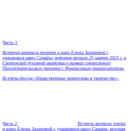
Часть 3
Встреча актрисы театра и кино Елены Захаровой с
учащимися школ Самары, которая прошла 25 марта 2025 г. в
Сретенской духовной академии в рамках совместного
Просветительского проекта с Финансовым университетом.
Встреча-беседа «Нравственные ориентиры в творчестве».
Часть 2
Встреча актрисы театра
и кино Елены Захаровой с учащимися школ Самары, которая