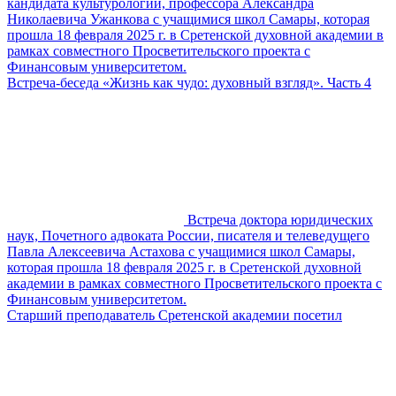
кандидата культурологии, профессора Александра
Николаевича Ужанкова с учащимися школ Самары, которая
прошла 18 февраля 2025 г. в Сретенской духовной академии в
рамках совместного Просветительского проекта с
Финансовым университетом.
Встреча-беседа «Жизнь как чудо: духовный взгляд». Часть 4
Встреча доктора юридических
наук, Почетного адвоката России, писателя и телеведущего
Павла Алексеевича Астахова с учащимися школ Самары,
которая прошла 18 февраля 2025 г. в Сретенской духовной
академии в рамках совместного Просветительского проекта с
Финансовым университетом.
Старший преподаватель Сретенской академии посетил