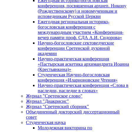
Ежегодная историко-богословская
конференция, посвященная архиеп. Никону
(Рождественскому) и новомученикам и
исповедникам Русской Церкви
Ежегодная региональная историко-
богословская конференция с
международным участием «Конференция-
вечер памяти проф. СДА А.И. Сидорова»
Научно-богословские сектоведческие
конференции Сретенской духовной
академии
Научно-практическая конференция
«Пастырская аскетика архимандрита Иоанна
(Крестьянкина)»
Студенческая Научно-богословская
конференция «Иларионовские Чтения»
Научно-практическая конференция «Cлова в
наследии, наследие в словах»
Журнал "Сретенское слово"
Журнал "Диакрисис"
Журнал "Сретенский сборник"
Объединенный докторский диссертационный
совет
Студенческая наука
Молодежная викторина по