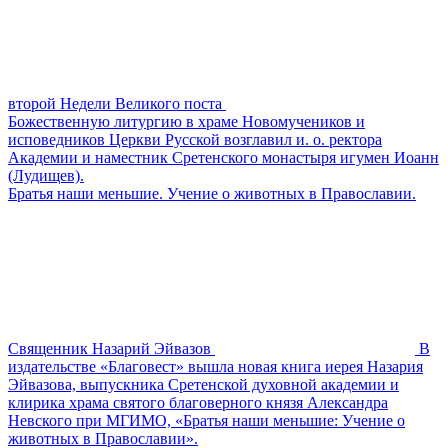
второй Недели Великого поста
Божественную литургию в храме Новомучеников и
исповедников Церкви Русской возглавил и. о. ректора
Академии и наместник Сретенского монастыря игумен Иоанн
(Лудищев).
Братья наши меньшие. Учение о животных в Православии.
Священник Назарий Эйвазов
В
издательстве «Благовест» вышла новая книга иерея Назария
Эйвазова, выпускника Сретенской духовной академии и
клирика храма святого благоверного князя Александра
Невского при МГИМО, «Братья наши меньшие: Учение о
животных в Православии».