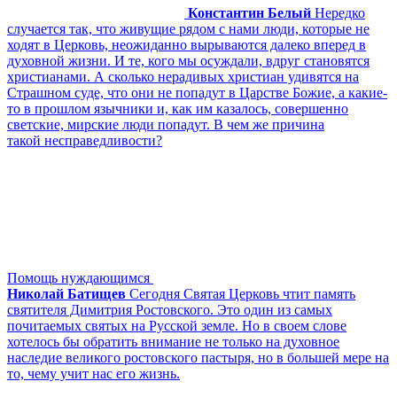
Константин Белый
Нередко
случается так, что живущие рядом с нами люди, которые не
ходят в Церковь, неожиданно вырываются далеко вперед в
духовной жизни. И те, кого мы осуждали, вдруг становятся
христианами. А сколько нерадивых христиан удивятся на
Страшном суде, что они не попадут в Царстве Божие, а какие-
то в прошлом язычники и, как им казалось, совершенно
светские, мирские люди попадут. В чем же причина
такой несправедливости?
Помощь нуждающимся
Николай Батищев
Сегодня Святая Церковь чтит память
святителя Димитрия Ростовского. Это один из самых
почитаемых святых на Русской земле. Но в своем слове
хотелось бы обратить внимание не только на духовное
наследие великого ростовского пастыря, но в большей мере на
то, чему учит нас его жизнь.